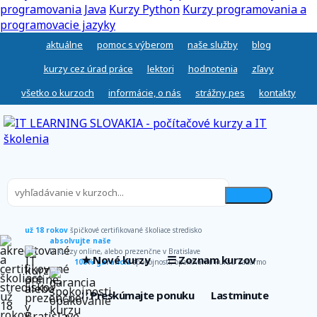
programovania Java
Kurzy Python
Kurzy programovania a
programovacie jazyky
aktuálne
pomoc s výberom
naše služby
blog
kurzy cez úrad práce
lektori
hodnotenia
zľavy
všetko o kurzoch
informácie, o nás
strážny pes
kontakty
už 18 rokov
špičkové certifikované školiace stredisko
absolvujte naše
IT kurzy online, alebo prezenčne v Bratislave
★ Nové kurzy
☰ Zoznam kurzov
100% garancia
spokojnosti, opakovanie kurzu zadarmo
∷ Preskúmajte ponuku
Lastminute