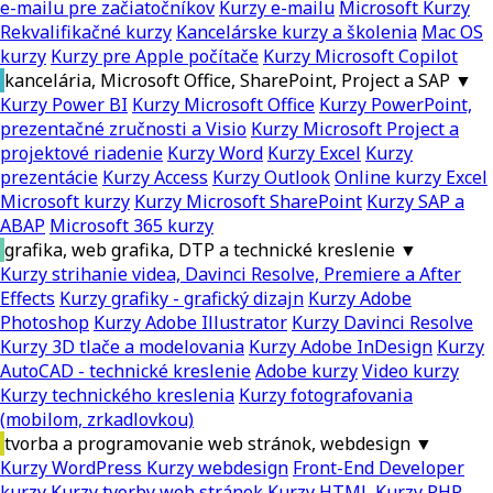
e-mailu pre začiatočníkov
Kurzy e-mailu
Microsoft Kurzy
Rekvalifikačné kurzy
Kancelárske kurzy a školenia
Mac OS
kurzy
Kurzy pre Apple počítače
Kurzy Microsoft Copilot
kancelária, Microsoft Office, SharePoint, Project a SAP
▼
Kurzy Power BI
Kurzy Microsoft Office
Kurzy PowerPoint,
prezentačné zručnosti a Visio
Kurzy Microsoft Project a
projektové riadenie
Kurzy Word
Kurzy Excel
Kurzy
prezentácie
Kurzy Access
Kurzy Outlook
Online kurzy Excel
Microsoft kurzy
Kurzy Microsoft SharePoint
Kurzy SAP a
ABAP
Microsoft 365 kurzy
grafika, web grafika, DTP a technické kreslenie
▼
Kurzy strihanie videa, Davinci Resolve, Premiere a After
Effects
Kurzy grafiky - grafický dizajn
Kurzy Adobe
Photoshop
Kurzy Adobe Illustrator
Kurzy Davinci Resolve
Kurzy 3D tlače a modelovania
Kurzy Adobe InDesign
Kurzy
AutoCAD - technické kreslenie
Adobe kurzy
Video kurzy
Kurzy technického kreslenia
Kurzy fotografovania
(mobilom, zrkadlovkou)
tvorba a programovanie web stránok, webdesign
▼
Kurzy WordPress
Kurzy webdesign
Front-End Developer
kurzy
Kurzy tvorby web stránok
Kurzy HTML
Kurzy PHP