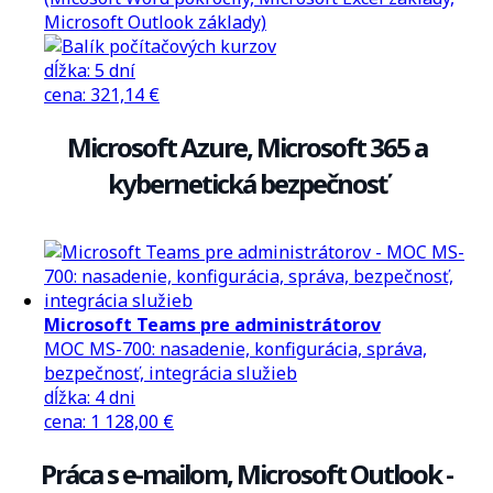
Microsoft Outlook základy)
dĺžka:
5 dní
cena
:
321,14 €
Microsoft Azure, Microsoft 365 a
kybernetická bezpečnosť
Microsoft Teams pre administrátorov
MOC MS-700: nasadenie, konfigurácia, správa,
bezpečnosť, integrácia služieb
dĺžka:
4 dni
cena
:
1 128,00 €
Práca s e-mailom, Microsoft Outlook -