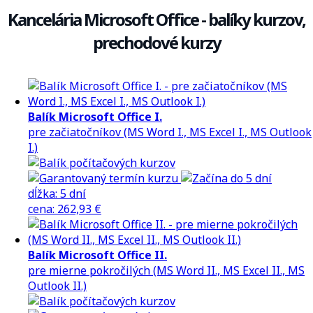
Kancelária Microsoft Office - balíky kurzov,
prechodové kurzy
Balík Microsoft Office I.
pre začiatočníkov (MS Word I., MS Excel I., MS Outlook
I.)
dĺžka:
5 dní
cena
:
262,93 €
Balík Microsoft Office II.
pre mierne pokročilých (MS Word II., MS Excel II., MS
Outlook II.)