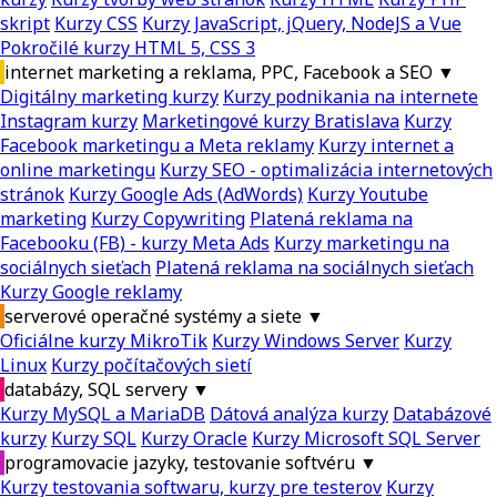
skript
Kurzy CSS
Kurzy JavaScript, jQuery, NodeJS a Vue
Pokročilé kurzy HTML 5, CSS 3
internet marketing a reklama, PPC, Facebook a SEO
▼
Digitálny marketing kurzy
Kurzy podnikania na internete
Instagram kurzy
Marketingové kurzy Bratislava
Kurzy
Facebook marketingu a Meta reklamy
Kurzy internet a
online marketingu
Kurzy SEO - optimalizácia internetových
stránok
Kurzy Google Ads (AdWords)
Kurzy Youtube
marketing
Kurzy Copywriting
Platená reklama na
Facebooku (FB) - kurzy Meta Ads
Kurzy marketingu na
sociálnych sieťach
Platená reklama na sociálnych sieťach
Kurzy Google reklamy
serverové operačné systémy a siete
▼
Oficiálne kurzy MikroTik
Kurzy Windows Server
Kurzy
Linux
Kurzy počítačových sietí
databázy, SQL servery
▼
Kurzy MySQL a MariaDB
Dátová analýza kurzy
Databázové
kurzy
Kurzy SQL
Kurzy Oracle
Kurzy Microsoft SQL Server
programovacie jazyky, testovanie softvéru
▼
Kurzy testovania softwaru, kurzy pre testerov
Kurzy