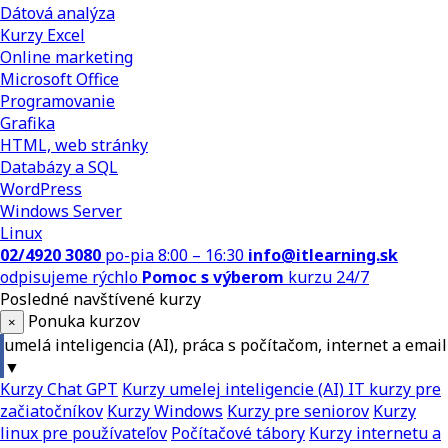
Dátová analýza
Kurzy Excel
Online marketing
Microsoft Office
Programovanie
Grafika
HTML, web stránky
Databázy a SQL
WordPress
Windows Server
Linux
02/4920 3080
po-pia 8:00 – 16:30
info@itlearning.sk
odpisujeme rýchlo
Pomoc s výberom
kurzu 24/7
Posledné navštívené kurzy
Ponuka kurzov
×
umelá inteligencia (AI), práca s počítačom, internet a email
▼
Kurzy Chat GPT
Kurzy umelej inteligencie (AI)
IT kurzy pre
začiatočníkov
Kurzy Windows
Kurzy pre seniorov
Kurzy
linux pre používateľov
Počítačové tábory
Kurzy internetu a