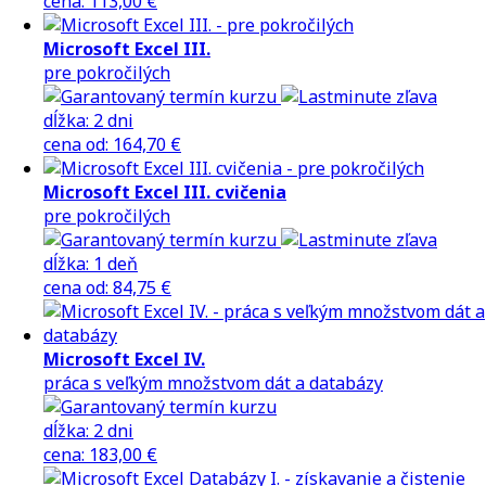
cena
:
113,00 €
Microsoft Excel III.
pre pokročilých
dĺžka:
2 dni
cena
od
:
164,70 €
Microsoft Excel III. cvičenia
pre pokročilých
dĺžka:
1 deň
cena
od
:
84,75 €
Microsoft Excel IV.
práca s veľkým množstvom dát a databázy
dĺžka:
2 dni
cena
:
183,00 €