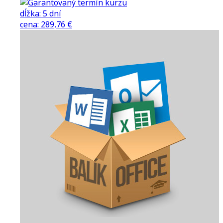
dĺžka:
5 dní
cena
:
289,76 €