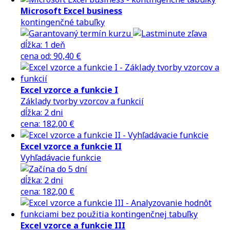
Microsoft Excel business
kontingenčné tabuľky
dĺžka:
1 deň
cena
od
:
90,40 €
Excel vzorce a funkcie I
Základy tvorby vzorcov a funkcií
dĺžka:
2 dni
cena
:
182,00 €
Excel vzorce a funkcie II
Vyhľadávacie funkcie
dĺžka:
2 dni
cena
:
182,00 €
Excel vzorce a funkcie III