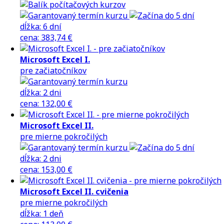
dĺžka:
6 dní
cena
:
383,74 €
Microsoft Excel I.
pre začiatočníkov
dĺžka:
2 dni
cena
:
132,00 €
Microsoft Excel II.
pre mierne pokročilých
dĺžka:
2 dni
cena
:
153,00 €
Microsoft Excel II. cvičenia
pre mierne pokročilých
dĺžka:
1 deň