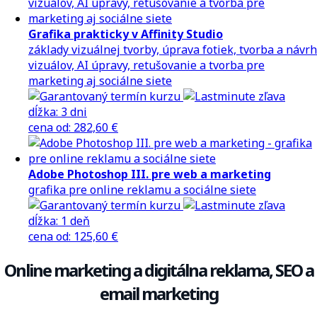
Grafika prakticky v Affinity Studio
základy vizuálnej tvorby, úprava fotiek, tvorba a návrh
vizuálov, AI úpravy, retušovanie a tvorba pre
marketing aj sociálne siete
dĺžka:
3 dni
cena
od
:
282,60 €
Adobe Photoshop III. pre web a marketing
grafika pre online reklamu a sociálne siete
dĺžka:
1 deň
cena
od
:
125,60 €
Online marketing a digitálna reklama, SEO a
email marketing