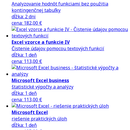
Analyzovanie hodnôt funkciami bez použitia
kontingenčnej tabuľky
dĺžka:
2 dni
cena
:
182,00 €
Excel vzorce a funkcie IV
Čistenie údajov pomocou textových funkcií
dĺžka:
1 deň
cena
:
113,00 €
Microsoft Excel business
štatistické výpočty a analýzy
dĺžka:
1 deň
cena
:
113,00 €
Microsoft Excel
riešenie praktických úloh
dĺžka:
1 deň