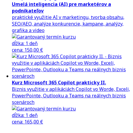
Umelá inteligencia (AI) pre marketérov a
podnikateľov
praktické využitie AI v marketingu, tvorba obsahu,
SEO/AEO, analýze konkurencie, kampane, analýzy,
grafika a video
dĺžka:
1 deň
cena
:
150,00 €
Kurz Microsoft 365 Copilot prakticky II.
Biznis využitie v aplikáciách Copilot vo Worde, Exceli,
PowerPointe, Outlooku a Teams na reálnych biznis
scenároch
dĺžka:
1 deň
cena
:
165,00 €