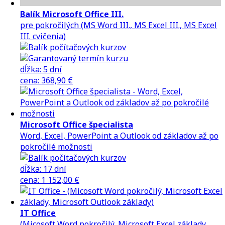
Balík Microsoft Office III.
pre pokročilých (MS Word III., MS Excel III., MS Excel
III. cvičenia)
dĺžka:
5 dní
cena
:
368,90 €
Microsoft Office špecialista
Word, Excel, PowerPoint a Outlook od základov až po
pokročilé možnosti
dĺžka:
17 dní
cena
:
1 152,00 €
IT Office
(Micosoft Word pokročilý, Microsoft Excel základy,