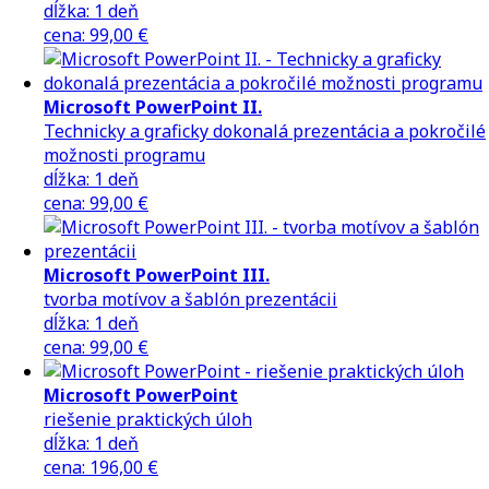
dĺžka:
1 deň
cena
:
99,00 €
Microsoft PowerPoint II.
Technicky a graficky dokonalá prezentácia a pokročilé
možnosti programu
dĺžka:
1 deň
cena
:
99,00 €
Microsoft PowerPoint III.
tvorba motívov a šablón prezentácii
dĺžka:
1 deň
cena
:
99,00 €
Microsoft PowerPoint
riešenie praktických úloh
dĺžka:
1 deň
cena
:
196,00 €