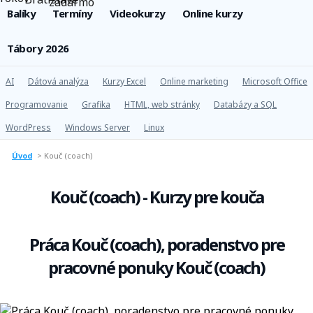
Balíky
Termíny
Videokurzy
Online kurzy
Tábory 2026
AI
Dátová analýza
Kurzy Excel
Online marketing
Microsoft Office
Programovanie
Grafika
HTML, web stránky
Databázy a SQL
WordPress
Windows Server
Linux
Úvod
>
Kouč (coach)
Kouč (coach) - Kurzy pre kouča
Práca Kouč (coach), poradenstvo pre
pracovné ponuky Kouč (coach)