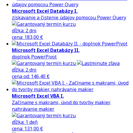
Microsoft Excel Databázy I.
získavanie a čistenie údajov pomocou Power Query
dĺžka:
2 dni
cena
:
183,00 €
Microsoft Excel Databázy II.
doplnok PowerPivot
dĺžka:
2 dni
cena
od
:
146,40 €
Microsoft Excel VBA I.
Začíname s makrami, úvod do tvorby makier,
nahrávanie makier
dĺžka:
1 deň
cena
:
131,00 €