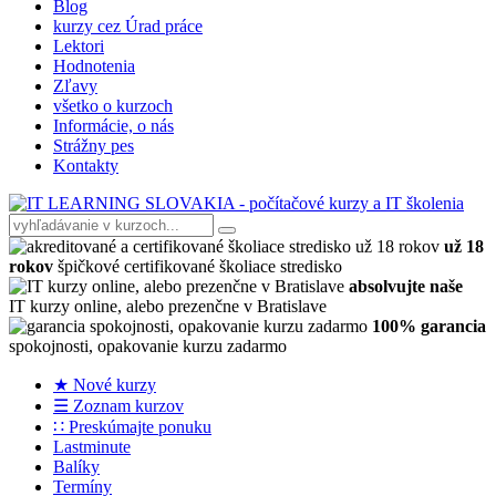
Blog
kurzy cez Úrad práce
Lektori
Hodnotenia
Zľavy
všetko o kurzoch
Informácie, o nás
Strážny pes
Kontakty
už 18
rokov
špičkové certifikované školiace stredisko
absolvujte naše
IT kurzy online, alebo prezenčne v Bratislave
100% garancia
spokojnosti, opakovanie kurzu zadarmo
★ Nové kurzy
☰ Zoznam kurzov
∷ Preskúmajte ponuku
Lastminute
Balíky
Termíny