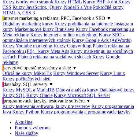
Kurzy tvorby web stránok
Kurzy HTML
Kurzy PHP skript
Kurzy
CSS
Kurzy JavaScript, jQuery, NodeJS a Vue
Pokročilé kurzy
HTML 5, CSS 3
internet marketing a reklama, PPC, Facebook a SEO
▼
Digitálny marketing kurzy
Kurzy podnikania na internete
Instagram
kurzy
Marketingové kurzy Bratislava
Kurzy Facebook marketingu a
Meta reklamy
Kurzy internet a online marketingu
Kurzy SEO -
optimalizácia internetových stránok
Kurzy Google Ads (AdWords)
Kurzy Youtube marketing
Kurzy Copywriting
Platená reklama na
Facebooku (FB) - kurzy Meta Ads
Kurzy marketingu na sociálnych
sieťach
Platená reklama na sociálnych sieťach
Kurzy Google
reklamy
serverové operačné systémy a siete
▼
Oficiálne kurzy MikroTik
Kurzy Windows Server
Kurzy Linux
Kurzy počítačových sietí
databázy, SQL servery
▼
Kurzy MySQL a MariaDB
Dátová analýza kurzy
Databázové kurzy
Kurzy SQL
Kurzy Oracle
Kurzy Microsoft SQL Server
programovacie jazyky, testovanie softvéru
▼
Kurzy testovania softwaru, kurzy pre testerov
Kurzy programovania
Java
Kurzy Python
Kurzy programovania a programovacie jazyky
Aktuálne
Pomoc s výberom
Naše služby