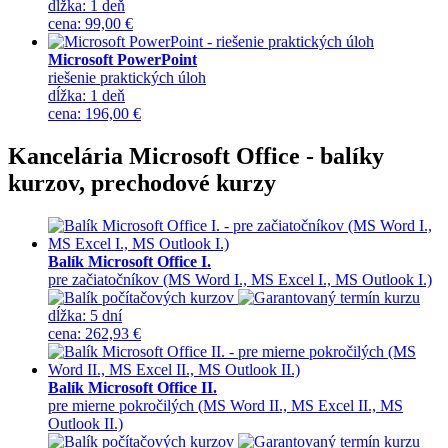
dĺžka:
1 deň
cena
:
99,00 €
Microsoft PowerPoint
riešenie praktických úloh
dĺžka:
1 deň
cena
:
196,00 €
Kancelária Microsoft Office - balíky
kurzov, prechodové kurzy
Balík Microsoft Office I.
pre začiatočníkov (MS Word I., MS Excel I., MS Outlook I.)
dĺžka:
5 dní
cena
:
262,93 €
Balík Microsoft Office II.
pre mierne pokročilých (MS Word II., MS Excel II., MS
Outlook II.)