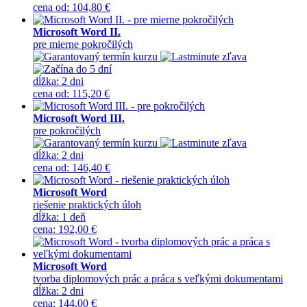
cena
od
:
104,80 €
Microsoft Word II.
pre mierne pokročilých
dĺžka:
2 dni
cena
od
:
115,20 €
Microsoft Word III.
pre pokročilých
dĺžka:
2 dni
cena
od
:
146,40 €
Microsoft Word
riešenie praktických úloh
dĺžka:
1 deň
cena
:
192,00 €
Microsoft Word
tvorba diplomových prác a práca s veľkými dokumentami
dĺžka:
2 dni
cena
:
144,00 €