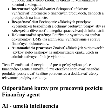
Outlook, Slack alebo Zoom, na efektívnu komunikáciu s
klientmi a kolegami.
Internetové vyhľadávanie:
Schopnosť efektívne
vyhľadávať informácie o finančných produktoch, trendoch a
predpisoch na internete.
Bezpečnosť dát:
Pochopenie základných princípov
kybernetickej bezpečnosti a ochrany osobných údajov, aby sa
zabezpečila dôvernosť a integrita spracovávaných informácií.
Dokumentačné systémy:
Používanie systémov na správu
dokumentov (DMS) na archiváciu, vyhľadávanie a správu
finančných dokumentov.
Automatizácia procesov:
Znalosť základných skriptovacích
jazykov alebo nástrojov na automatizáciu opakujúcich sa
administratívnych úloh je výhodou.
Tieto IT zručnosti sú nevyhnutné pre úspešný výkon práce
finančného agenta a umožňujú mu efektívne spravovať finančné
produkty, poskytovať kvalitné poradenstvo a dodržiavať všetky
relevantné predpisy a zákony.
Odporúčané kurzy pre pracovnú pozíciu
Finančný agent
AI - umelá inteligencia