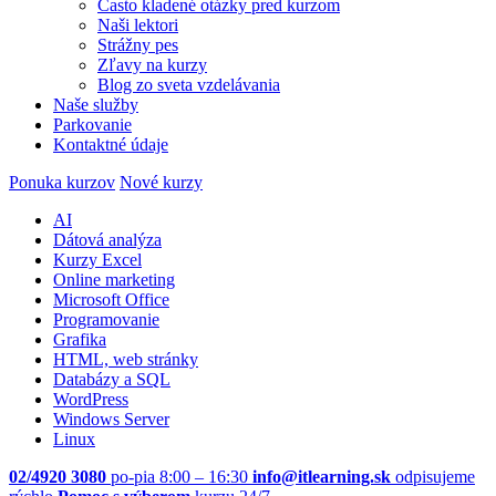
Často kladené otázky pred kurzom
Naši lektori
Strážny pes
Zľavy na kurzy
Blog zo sveta vzdelávania
Naše služby
Parkovanie
Kontaktné údaje
Ponuka kurzov
Nové kurzy
AI
Dátová analýza
Kurzy Excel
Online marketing
Microsoft Office
Programovanie
Grafika
HTML, web stránky
Databázy a SQL
WordPress
Windows Server
Linux
02/4920 3080
po-pia 8:00 – 16:30
info@itlearning.sk
odpisujeme