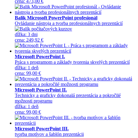
cena
:
473,00 €
Balik Microsoft PowerPoint profesionál
Ovládanie nástroja a tvorba profesionálnych prezentácií
dĺžka:
3 dni
cena
:
249,92 €
Microsoft PowerPoint I.
Práca s programom a základy tvorenia skvelých prezentácií
dĺžka:
1 deň
cena
:
99,00 €
Microsoft PowerPoint II.
Technicky a graficky dokonalá prezentácia a pokročilé
možnosti programu
dĺžka:
1 deň
cena
:
99,00 €
Microsoft PowerPoint III.
tvorba motívov a šablón prezentácii