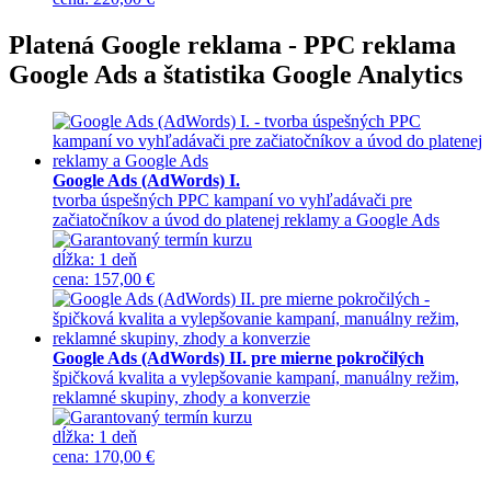
Platená Google reklama - PPC reklama
Google Ads a štatistika Google Analytics
Google Ads (AdWords) I.
tvorba úspešných PPC kampaní vo vyhľadávači pre
začiatočníkov a úvod do platenej reklamy a Google Ads
dĺžka:
1 deň
cena
:
157,00 €
Google Ads (AdWords) II. pre mierne pokročilých
špičková kvalita a vylepšovanie kampaní, manuálny režim,
reklamné skupiny, zhody a konverzie
dĺžka:
1 deň
cena
:
170,00 €