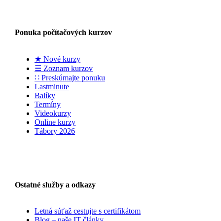
Ponuka počítačových kurzov
★ Nové kurzy
☰ Zoznam kurzov
∷ Preskúmajte ponuku
Lastminute
Balíky
Termíny
Videokurzy
Online kurzy
Tábory 2026
Ostatné služby a odkazy
Letná súťaž cestujte s certifikátom
Blog – naše IT články