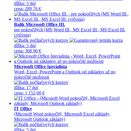
dĺžka:
5 dní
cena
:
289,76 €
Balík Microsoft Office III.
pre pokročilých (MS Word III., MS Excel III., MS Excel III.
cvičenia)
dĺžka:
5 dní
cena
:
368,90 €
Microsoft Office špecialista
Word, Excel, PowerPoint a Outlook od základov až po
pokročilé možnosti
dĺžka:
17 dní
cena
:
1 152,00 €
IT Office
(Micosoft Word pokročilý, Microsoft Excel základy,
Microsoft Outlook základy)
dĺžka:
5 dní