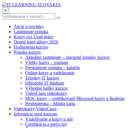
×
Akcie a novinky
Lastminute ponuka
Kurzy cez Úrad práce
Denné letné tábory 2026
Hodnotenia kurzov
Ponuka kurzov
Aktuálne lastminute – zlacnené termíny kurzov
Všetky kurzy – zoznam
Preskúmajte ponuku – katalóg
Online kurzy a vzdelávanie
Termíny IT kurzov
Dlhodobé IT štúdium
Výhodné balíky kurzov
VideoClass videokurzy
MOC kurzy – certifikované Microsoft kurzy a školenia
Predplatenka – Múdra karta
Videokurzy VideoClass
Informácie pred kurzom
Vzdelávanie a kurzy u nás
Certifikácia a prečo my