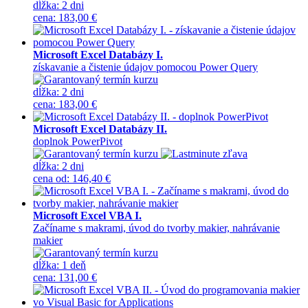
dĺžka:
2 dni
cena
:
183,00 €
Microsoft Excel Databázy I.
získavanie a čistenie údajov pomocou Power Query
dĺžka:
2 dni
cena
:
183,00 €
Microsoft Excel Databázy II.
doplnok PowerPivot
dĺžka:
2 dni
cena
od
:
146,40 €
Microsoft Excel VBA I.
Začíname s makrami, úvod do tvorby makier, nahrávanie
makier
dĺžka:
1 deň
cena
:
131,00 €