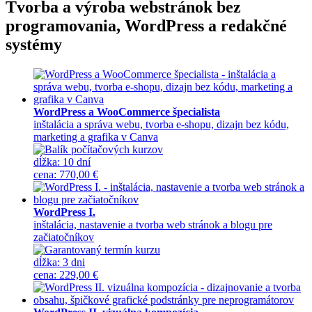
Tvorba a výroba webstránok bez
programovania, WordPress a redakčné
systémy
WordPress a WooCommerce špecialista
inštalácia a správa webu, tvorba e-shopu, dizajn bez kódu,
marketing a grafika v Canva
dĺžka:
10 dní
cena
:
770,00 €
WordPress I.
inštalácia, nastavenie a tvorba web stránok a blogu pre
začiatočníkov
dĺžka:
3 dni
cena
:
229,00 €