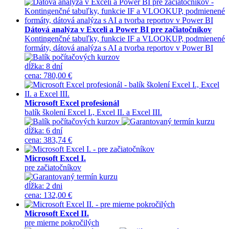
Dátová analýza v Exceli a Power BI pre začiatočníkov
Kontingenčné tabuľky, funkcie IF a VLOOKUP, podmienené
formáty, dátová analýza s AI a tvorba reportov v Power BI
dĺžka:
8 dní
cena
:
780,00 €
Microsoft Excel profesionál
balík školení Excel I., Excel II. a Excel III.
dĺžka:
6 dní
cena
:
383,74 €
Microsoft Excel I.
pre začiatočníkov
dĺžka:
2 dni
cena
:
132,00 €
Microsoft Excel II.
pre mierne pokročilých