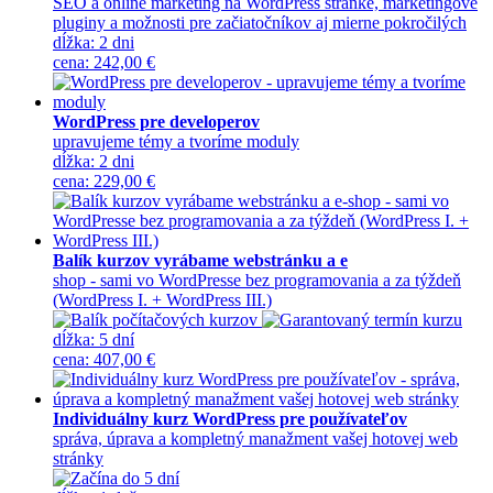
SEO a online marketing na WordPress stránke, marketingové
pluginy a možnosti pre začiatočníkov aj mierne pokročilých
dĺžka:
2 dni
cena
:
242,00 €
WordPress pre developerov
upravujeme témy a tvoríme moduly
dĺžka:
2 dni
cena
:
229,00 €
Balík kurzov vyrábame webstránku a e
shop - sami vo WordPresse bez programovania a za týždeň
(WordPress I. + WordPress III.)
dĺžka:
5 dní
cena
:
407,00 €
Individuálny kurz WordPress pre používateľov
správa, úprava a kompletný manažment vašej hotovej web
stránky