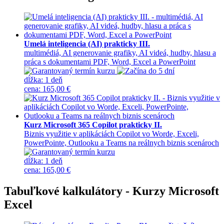
Umelá inteligencia (AI) prakticky III.
multimédiá, AI generovanie grafiky, AI videá, hudby, hlasu a
práca s dokumentami PDF, Word, Excel a PowerPoint
dĺžka:
1 deň
cena
:
165,00 €
Kurz Microsoft 365 Copilot prakticky II.
Biznis využitie v aplikáciách Copilot vo Worde, Exceli,
PowerPointe, Outlooku a Teams na reálnych biznis scenároch
dĺžka:
1 deň
cena
:
165,00 €
Tabuľkové kalkulátory - Kurzy Microsoft
Excel