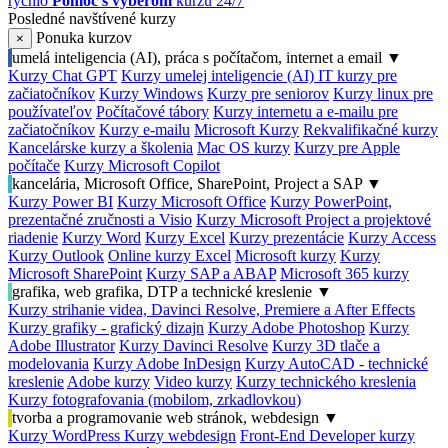
rýchlo
Pomoc s výberom
kurzu 24/7
Posledné navštívené kurzy
Ponuka kurzov
×
umelá inteligencia (AI), práca s počítačom, internet a email
▼
Kurzy Chat GPT
Kurzy umelej inteligencie (AI)
IT kurzy pre
začiatočníkov
Kurzy Windows
Kurzy pre seniorov
Kurzy linux pre
používateľov
Počítačové tábory
Kurzy internetu a e-mailu pre
začiatočníkov
Kurzy e-mailu
Microsoft Kurzy
Rekvalifikačné kurzy
Kancelárske kurzy a školenia
Mac OS kurzy
Kurzy pre Apple
počítače
Kurzy Microsoft Copilot
kancelária, Microsoft Office, SharePoint, Project a SAP
▼
Kurzy Power BI
Kurzy Microsoft Office
Kurzy PowerPoint,
prezentačné zručnosti a Visio
Kurzy Microsoft Project a projektové
riadenie
Kurzy Word
Kurzy Excel
Kurzy prezentácie
Kurzy Access
Kurzy Outlook
Online kurzy Excel
Microsoft kurzy
Kurzy
Microsoft SharePoint
Kurzy SAP a ABAP
Microsoft 365 kurzy
grafika, web grafika, DTP a technické kreslenie
▼
Kurzy strihanie videa, Davinci Resolve, Premiere a After Effects
Kurzy grafiky - grafický dizajn
Kurzy Adobe Photoshop
Kurzy
Adobe Illustrator
Kurzy Davinci Resolve
Kurzy 3D tlače a
modelovania
Kurzy Adobe InDesign
Kurzy AutoCAD - technické
kreslenie
Adobe kurzy
Video kurzy
Kurzy technického kreslenia
Kurzy fotografovania (mobilom, zrkadlovkou)
tvorba a programovanie web stránok, webdesign
▼
Kurzy WordPress
Kurzy webdesign
Front-End Developer kurzy