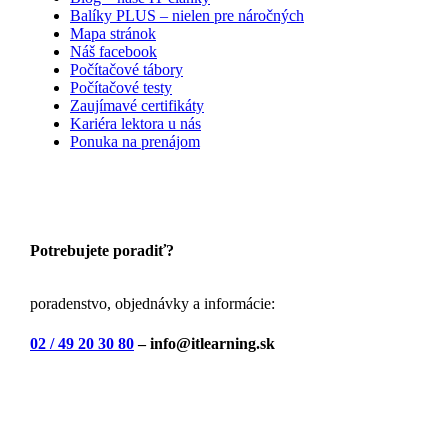
Balíky PLUS – nielen pre náročných
Mapa stránok
Náš facebook
Počítačové tábory
Počítačové testy
Zaujímavé certifikáty
Kariéra lektora u nás
Ponuka na prenájom
Potrebujete poradiť?
poradenstvo, objednávky a informácie:
02 / 49 20 30 80
– info@itlearning.sk