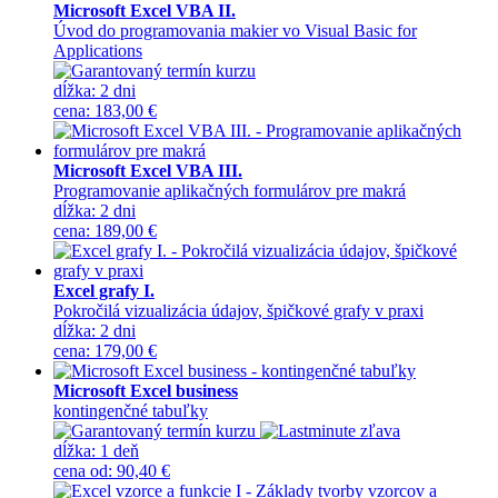
Microsoft Excel VBA II.
Úvod do programovania makier vo Visual Basic for
Applications
dĺžka:
2 dni
cena
:
183,00 €
Microsoft Excel VBA III.
Programovanie aplikačných formulárov pre makrá
dĺžka:
2 dni
cena
:
189,00 €
Excel grafy I.
Pokročilá vizualizácia údajov, špičkové grafy v praxi
dĺžka:
2 dni
cena
:
179,00 €
Microsoft Excel business
kontingenčné tabuľky
dĺžka:
1 deň
cena
od
:
90,40 €