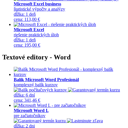
Microsoft Excel business
štatistické výpočty a analýzy
dĺžka:
1 deň
cena
:
113,00 €
Microsoft Excel
riešenie praktických úloh
dĺžka:
1 deň
cena
:
195,00 €
Textové editory - Word
Balík Microsoft Word Profesionál
komplexný balík kurzov
dĺžka:
6 dní
cena
:
341,46 €
Microsoft Word I.
pre začiatočníkov
dĺžka:
2 dni