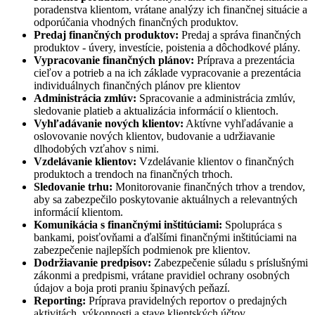
poradenstva klientom, vrátane analýzy ich finančnej situácie a
odporúčania vhodných finančných produktov.
Predaj finančných produktov:
Predaj a správa finančných
produktov - úvery, investície, poistenia a dôchodkové plány.
Vypracovanie finančných plánov:
Príprava a prezentácia
cieľov a potrieb a na ich základe vypracovanie a prezentácia
individuálnych finančných plánov pre klientov
Administrácia zmlúv:
Spracovanie a administrácia zmlúv,
sledovanie platieb a aktualizácia informácií o klientoch.
Vyhľadávanie nových klientov:
Aktívne vyhľadávanie a
oslovovanie nových klientov, budovanie a udržiavanie
dlhodobých vzťahov s nimi.
Vzdelávanie klientov:
Vzdelávanie klientov o finančných
produktoch a trendoch na finančných trhoch.
Sledovanie trhu:
Monitorovanie finančných trhov a trendov,
aby sa zabezpečilo poskytovanie aktuálnych a relevantných
informácií klientom.
Komunikácia s finančnými inštitúciami:
Spolupráca s
bankami, poisťovňami a ďalšími finančnými inštitúciami na
zabezpečenie najlepších podmienok pre klientov.
Dodržiavanie predpisov:
Zabezpečenie súladu s príslušnými
zákonmi a predpismi, vrátane pravidiel ochrany osobných
údajov a boja proti praniu špinavých peňazí.
Reporting:
Príprava pravidelných reportov o predajných
aktivitách, výkonnosti a stave klientských účtov.