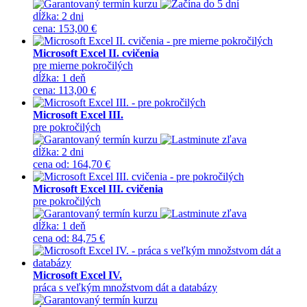
dĺžka:
2 dni
cena
:
153,00 €
Microsoft Excel II. cvičenia
pre mierne pokročilých
dĺžka:
1 deň
cena
:
113,00 €
Microsoft Excel III.
pre pokročilých
dĺžka:
2 dni
cena
od
:
164,70 €
Microsoft Excel III. cvičenia
pre pokročilých
dĺžka:
1 deň
cena
od
:
84,75 €
Microsoft Excel IV.
práca s veľkým množstvom dát a databázy