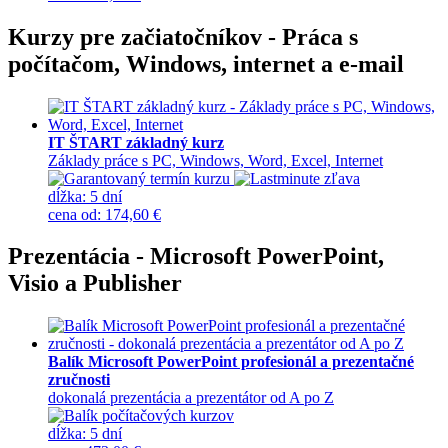
Kurzy pre začiatočníkov - Práca s
počítačom, Windows, internet a e-mail
IT ŠTART základný kurz
Základy práce s PC, Windows, Word, Excel, Internet
dĺžka:
5 dní
cena
od
:
174,60 €
Prezentácia - Microsoft PowerPoint,
Visio a Publisher
Balík Microsoft PowerPoint profesionál a prezentačné
zručnosti
dokonalá prezentácia a prezentátor od A po Z
dĺžka:
5 dní