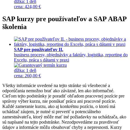
dĺžka:
1 deň
cena
:
424,00 €
SAP kurzy pre používateľov a SAP ABAP
školenia
SAP pre používateľov II.
business procesy, objednávky a faktúry, logistika, reporting do
Excelu, práca s dátami v praxi
dĺžka:
1 deň
cena
:
260,00 €
Všetky informácie uvedené na tejto stránke sú všeobecné a
odporúčania nemožno brať ako záväzné, len ako informačné.
Cieľom tejto podstránky je poradiť ohľadom pracovnej pozície pre
správny výber kurzu, nie ponúkať prácu ani pracovné pozície.
Každé zameranie kurzu, ako aj konkrétnu pozíciu, o ktorú má
uchádzač záujem, je nutné si preveriť u potenciálneho
zamestnávateľa, ktorý môže mať iné požiadavky na uchádzača, ako
sú napísané na tejto podstránke. Nezodpovedáme za pravdivosť
údajov a informácie môžu obsahovať chyby a nepresnosti. Kurzy