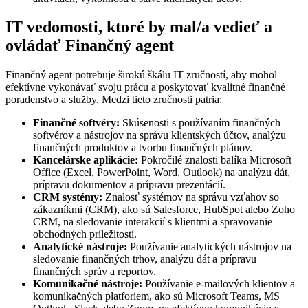
IT vedomosti, ktoré by mal/a vedieť a
ovládať Finančný agent
Finančný agent potrebuje širokú škálu IT zručností, aby mohol
efektívne vykonávať svoju prácu a poskytovať kvalitné finančné
poradenstvo a služby. Medzi tieto zručnosti patria:
Finančné softvéry:
Skúsenosti s používaním finančných
softvérov a nástrojov na správu klientských účtov, analýzu
finančných produktov a tvorbu finančných plánov.
Kancelárske aplikácie:
Pokročilé znalosti balíka Microsoft
Office (Excel, PowerPoint, Word, Outlook) na analýzu dát,
prípravu dokumentov a prípravu prezentácií.
CRM systémy:
Znalosť systémov na správu vzťahov so
zákazníkmi (CRM), ako sú Salesforce, HubSpot alebo Zoho
CRM, na sledovanie interakcií s klientmi a spravovanie
obchodných príležitostí.
Analytické nástroje:
Používanie analytických nástrojov na
sledovanie finančných trhov, analýzu dát a prípravu
finančných správ a reportov.
Komunikačné nástroje:
Používanie e-mailových klientov a
komunikačných platforiem, ako sú Microsoft Teams, MS