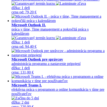
dĺžka:
1 deň
cena
od
:
79,20 €
Microsoft Outlook II.
práca v tíme, Time management a pokročilá práca s
kalendárom
dĺžka:
1 deň
cena
od
:
94,40 €
Microsoft Outlook pre správcov
administrácia programu a nastavenie pripojení
dĺžka:
1 deň
cena
:
131,00 €
Microsoft Teams I.
efektívna práca s programom a online komunikácia v tíme pre
používateľov
dĺžka:
2 dni
cena
:
220,00 €