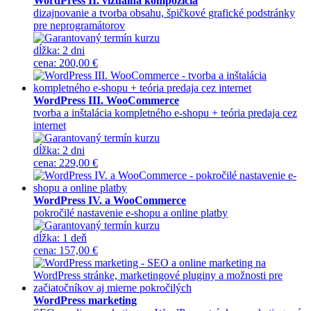
WordPress II. vizuálna kompozícia
dizajnovanie a tvorba obsahu, špičkové grafické podstránky
pre neprogramátorov
dĺžka:
2 dni
cena
:
200,00 €
WordPress III. WooCommerce
tvorba a inštalácia kompletného e-shopu + teória predaja cez
internet
dĺžka:
2 dni
cena
:
229,00 €
WordPress IV. a WooCommerce
pokročilé nastavenie e-shopu a online platby
dĺžka:
1 deň
cena
:
157,00 €
WordPress marketing