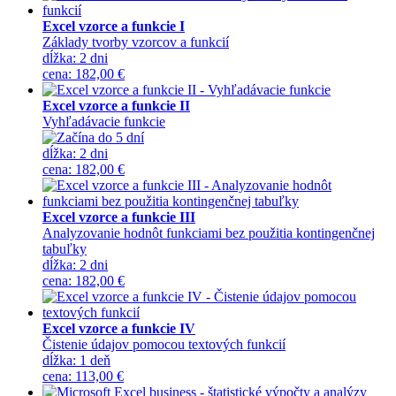
Excel vzorce a funkcie I
Základy tvorby vzorcov a funkcií
dĺžka:
2 dni
cena
:
182,00 €
Excel vzorce a funkcie II
Vyhľadávacie funkcie
dĺžka:
2 dni
cena
:
182,00 €
Excel vzorce a funkcie III
Analyzovanie hodnôt funkciami bez použitia kontingenčnej
tabuľky
dĺžka:
2 dni
cena
:
182,00 €
Excel vzorce a funkcie IV
Čistenie údajov pomocou textových funkcií
dĺžka:
1 deň
cena
:
113,00 €