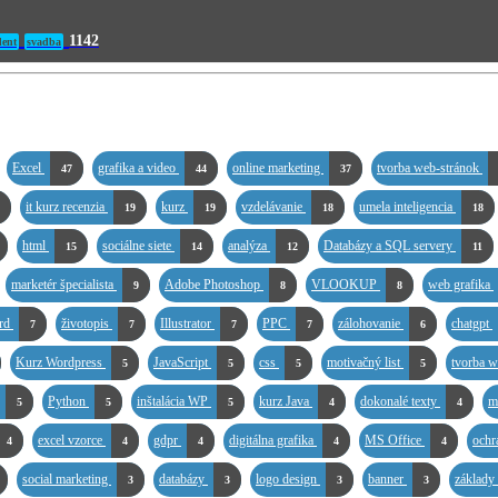
1142
dent
svadba
Excel
grafika a video
online marketing
tvorba web-stránok
47
44
37
it kurz recenzia
kurz
vzdelávanie
umela inteligencia
19
19
18
18
html
sociálne siete
analýza
Databázy a SQL servery
15
14
12
11
marketér špecialista
Adobe Photoshop
VLOOKUP
web grafika
9
8
8
rd
životopis
Illustrator
PPC
zálohovanie
chatgpt
7
7
7
7
6
Kurz Wordpress
JavaScript
css
motivačný list
tvorba 
5
5
5
5
Python
inštalácia WP
kurz Java
dokonalé texty
m
5
5
5
4
4
excel vzorce
gdpr
digitálna grafika
MS Office
ochr
4
4
4
4
4
social marketing
databázy
logo design
banner
základ
3
3
3
3