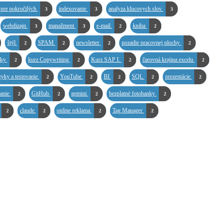
 pre pokročilých
indexovanie
analyza klucovych slov
3
3
3
webdizajn
manažment
e-mail
kniha
3
3
2
2
štýl
SPAM
newsletter
pozadie pracovnej plochy
2
2
2
2
ľky
kurz Copywriting
Kurz SAP I.
čarovná krajina excelu
2
2
2
2
zyky a testovanie
YouTube
BI
SQL
prezentácie
2
2
2
2
2
vanie
GitHub
gemini
bezplatné fotobanky
2
2
2
2
claude
online reklama
Tag Manager
2
2
2
2