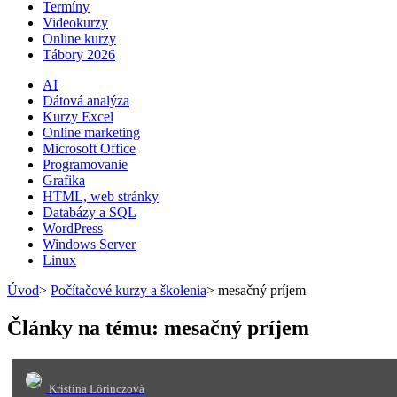
Termíny
Videokurzy
Online kurzy
Tábory 2026
AI
Dátová analýza
Kurzy Excel
Online marketing
Microsoft Office
Programovanie
Grafika
HTML, web stránky
Databázy a SQL
WordPress
Windows Server
Linux
Úvod
>
Počítačové kurzy a školenia
>
mesačný príjem
Články na tému: mesačný príjem
Kristína Lörinczová