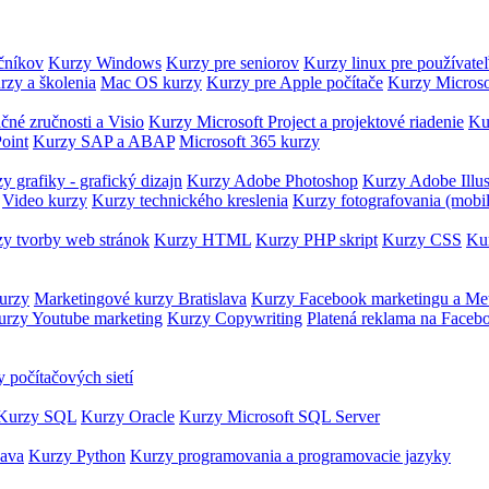
očníkov
Kurzy Windows
Kurzy pre seniorov
Kurzy linux pre používate
rzy a školenia
Mac OS kurzy
Kurzy pre Apple počítače
Kurzy Microso
čné zručnosti a Visio
Kurzy Microsoft Project a projektové riadenie
Ku
oint
Kurzy SAP a ABAP
Microsoft 365 kurzy
y grafiky - grafický dizajn
Kurzy Adobe Photoshop
Kurzy Adobe Illus
Video kurzy
Kurzy technického kreslenia
Kurzy fotografovania (mobi
y tvorby web stránok
Kurzy HTML
Kurzy PHP skript
Kurzy CSS
Kur
urzy
Marketingové kurzy Bratislava
Kurzy Facebook marketingu a Me
urzy Youtube marketing
Kurzy Copywriting
Platená reklama na Faceb
 počítačových sietí
Kurzy SQL
Kurzy Oracle
Kurzy Microsoft SQL Server
Java
Kurzy Python
Kurzy programovania a programovacie jazyky