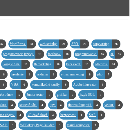
WordPress
web stránky
SEO
copywriting
37
31
29
29
26
programovacie jazyky
facebook
programovanie
ai
18
16
16
16
Google Ads
fb marketing
kurz excel
adwords
10
10
10
10
kreslenie
reklama
e-mail marketing
php
8
8
8
8
7
VBA
komunikačné kanály
Adobe Illustrator
6
6
6
6
webstránok
Junior tester
grafika
jazyk SQL
5
5
5
5
akro
stratené dáta
tipy
úprava fotografií
vektor
4
4
4
4
4
ana údajov
kľúčové slová
bezpecnost
SAP
4
4
4
4
y SAP
WPBakery Page Builder
visual composer
3
3
3