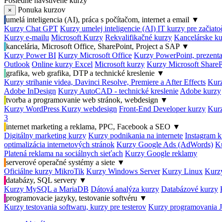
Posledné navštívené kurzy
Ponuka kurzov
×
umelá inteligencia (AI), práca s počítačom, internet a email
▼
Kurzy Chat GPT
Kurzy umelej inteligencie (AI)
IT kurzy pre začiat
Kurzy e-mailu
Microsoft Kurzy
Rekvalifikačné kurzy
Kancelárske ku
kancelária, Microsoft Office, SharePoint, Project a SAP
▼
Kurzy Power BI
Kurzy Microsoft Office
Kurzy PowerPoint, prezenta
Outlook
Online kurzy Excel
Microsoft kurzy
Kurzy Microsoft ShareP
grafika, web grafika, DTP a technické kreslenie
▼
Kurzy strihanie videa, Davinci Resolve, Premiere a After Effects
Kurz
Adobe InDesign
Kurzy AutoCAD - technické kreslenie
Adobe kurzy
tvorba a programovanie web stránok, webdesign
▼
Kurzy WordPress
Kurzy webdesign
Front-End Developer kurzy
Kurz
3
internet marketing a reklama, PPC, Facebook a SEO
▼
Digitálny marketing kurzy
Kurzy podnikania na internete
Instagram k
optimalizácia internetových stránok
Kurzy Google Ads (AdWords)
K
Platená reklama na sociálnych sieťach
Kurzy Google reklamy
serverové operačné systémy a siete
▼
Oficiálne kurzy MikroTik
Kurzy Windows Server
Kurzy Linux
Kurzy
databázy, SQL servery
▼
Kurzy MySQL a MariaDB
Dátová analýza kurzy
Databázové kurzy
programovacie jazyky, testovanie softvéru
▼
Kurzy testovania softwaru, kurzy pre testerov
Kurzy programovania 