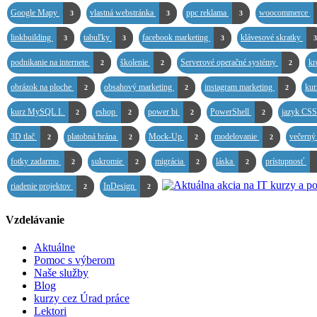
Google Mapy
vlastná webstránka
ppc reklama
woocommerce
3
3
3
linkbuilding
tabuľky
facebook marketing
klávesové skratky
3
3
3
3
podnikanie na internete
školenie
Serverové operačné systémy
kr
2
2
2
obrázok na ploche
obsahový marketing
instagram marketing
kur
2
2
2
kurz MySQL I.
eshop
power bi
PowerShell
jazyk CS
2
2
2
2
3D tlač
platobná brána
Mock-Up
modelovanie
večerný
2
2
2
2
fotky zadarmo
sukromie
migrácia
láska
prístupnosť
2
2
2
2
riadenie projektov
InDesign
2
2
Vzdelávanie
Aktuálne
Pomoc s výberom
Naše služby
Blog
kurzy cez Úrad práce
Lektori