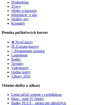
Hodnotenia
Zľavy
všetko o kurzoch
Informácie, o nás
Strážny pes
Kontakty
Ponuka počítačových kurzov
★ Nové kurzy
☰ Zoznam kurzov
∷ Preskúmajte ponuku
Lastminute
Balíky
Termíny
Videokurzy
Online kurzy
Tábory 2026
Ostatné služby a odkazy
Letná súťaž cestujte s certifikátom
Blog – naše IT články
Balíky PLUS – nielen pre náročných