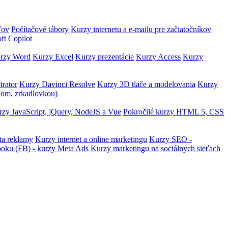
ľov
Počítačové tábory
Kurzy internetu a e-mailu pre začiatočníkov
ft Copilot
rzy Word
Kurzy Excel
Kurzy prezentácie
Kurzy Access
Kurzy
trator
Kurzy Davinci Resolve
Kurzy 3D tlače a modelovania
Kurzy
lom, zrkadlovkou)
zy JavaScript, jQuery, NodeJS a Vue
Pokročilé kurzy HTML 5, CSS
ta reklamy
Kurzy internet a online marketingu
Kurzy SEO -
ooku (FB) - kurzy Meta Ads
Kurzy marketingu na sociálnych sieťach