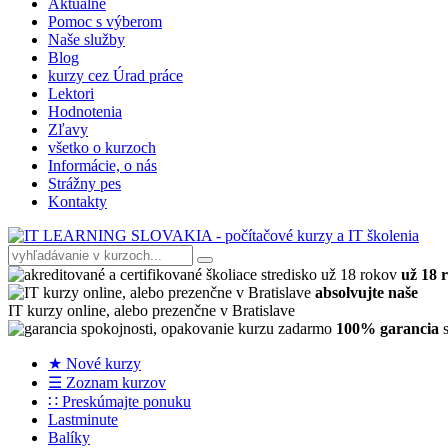
Aktuálne
Pomoc s výberom
Naše služby
Blog
kurzy cez Úrad práce
Lektori
Hodnotenia
Zľavy
všetko o kurzoch
Informácie, o nás
Strážny pes
Kontakty
už 18 
absolvujte naše
IT kurzy online, alebo prezenčne v Bratislave
100% garancia
s
★ Nové kurzy
☰ Zoznam kurzov
∷ Preskúmajte ponuku
Lastminute
Balíky