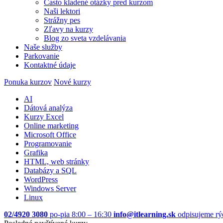
Často kladené otázky pred kurzom
Naši lektori
Strážny pes
Zľavy na kurzy
Blog zo sveta vzdelávania
Naše služby
Parkovanie
Kontaktné údaje
Ponuka kurzov
Nové kurzy
AI
Dátová analýza
Kurzy Excel
Online marketing
Microsoft Office
Programovanie
Grafika
HTML, web stránky
Databázy a SQL
WordPress
Windows Server
Linux
02/4920 3080
po-pia 8:00 – 16:30
info@itlearning.sk
odpisujeme rý