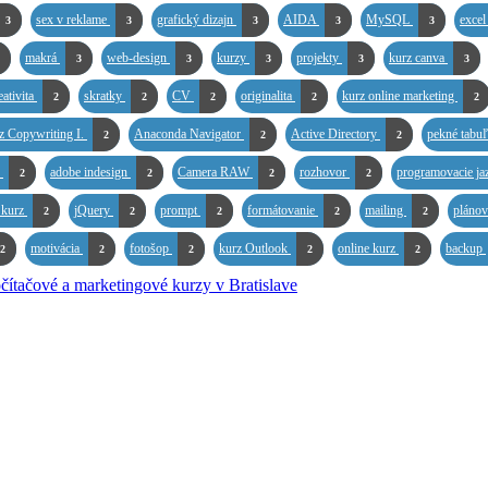
sex v reklame
grafický dizajn
AIDA
MySQL
excel
3
3
3
3
3
makrá
web-design
kurzy
projekty
kurz canva
3
3
3
3
3
eativita
skratky
CV
originalita
kurz online marketing
2
2
2
2
2
z Copywriting I.
Anaconda Navigator
Active Directory
pekné tabu
2
2
2
S
adobe indesign
Camera RAW
rozhovor
programovacie ja
2
2
2
2
 kurz
jQuery
prompt
formátovanie
mailing
pláno
2
2
2
2
2
motivácia
fotošop
kurz Outlook
online kurz
backup
2
2
2
2
2