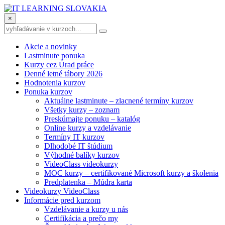
×
Akcie a novinky
Lastminute ponuka
Kurzy cez Úrad práce
Denné letné tábory 2026
Hodnotenia kurzov
Ponuka kurzov
Aktuálne lastminute – zlacnené termíny kurzov
Všetky kurzy – zoznam
Preskúmajte ponuku – katalóg
Online kurzy a vzdelávanie
Termíny IT kurzov
Dlhodobé IT štúdium
Výhodné balíky kurzov
VideoClass videokurzy
MOC kurzy – certifikované Microsoft kurzy a školenia
Predplatenka – Múdra karta
Videokurzy VideoClass
Informácie pred kurzom
Vzdelávanie a kurzy u nás
Certifikácia a prečo my