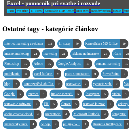
Excel - pomocník pri svatbe i rozvode
Excel
hypotéka
IT kurzy
Kancelária a MS Office
kurz excel
mesačný príjem
rozvod
štu
Ostatné tagy - kategórie článkov
Internet marketing a reklama
IT kurzy
Kancelária a MS Office
118
70
69
internet marketing
marketing
reklama na internete
rôzne
24
22
21
20
Photoshop
Adobe
Google Analytics
content marketing
16
16
15
15
podnikanie
excel funkcie
praca s pocitacom
PowerPoint
10
9
9
9
blog
kontingenčná tabuľka
testovanie
vytvoriť web
Wo
7
7
7
7
Google
internet
funkcie v exceli
Instagram
video
5
5
5
5
5
testovanie software
FB
Canva
testovač kurzov
vektory
5
5
5
5
adobe creative cloud
prezentácia
Microsoft Outlook
fotografie
4
4
4
manažérsky kurz
e-shop
pluginy WP
Business Intelligence
4
4
4
4