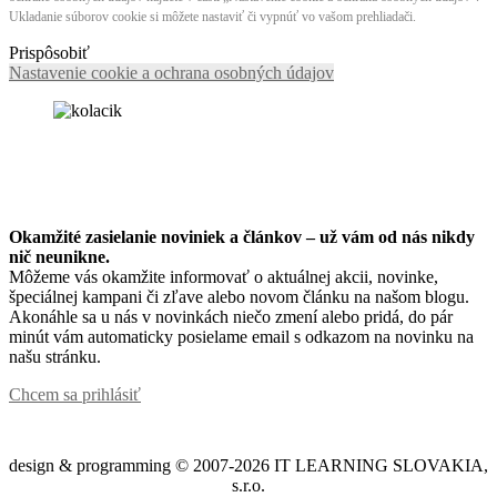
Ukladanie súborov cookie si môžete nastaviť či vypnúť vo vašom prehliadači.
Prispôsobiť
Nastavenie cookie a ochrana osobných údajov
Okamžité zasielanie noviniek a článkov – u
ž vám od nás nikdy
nič neunikne.
Môžeme vás okamžite informovať o aktuálnej akcii, novinke,
špeciálnej kampani či zľave alebo novom článku na našom blogu.
Akonáhle sa u nás v novinkách niečo zmení alebo pridá, do pár
minút vám automaticky posielame email s odkazom na novinku na
našu stránku.
Chcem sa prihlásiť
design & programming © 2007-2026 IT LEARNING SLOVAKIA,
s.r.o.