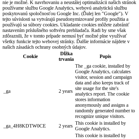
nie je možné. K navrhovaniu a neustálej optimalizácii našich stránok
používame službu Google Analytics, webovú analytickú službu
poskytovanú spoločnosťou Google Inc. (Ďalej len "Google"). V
tejto súvislosti sa vytvárajú pseudonymizované profily použitia a
používajú sa súbory cookies. Ukladanie cookies môžete zabrániť
nastavením príslušného softvéru prehliadača. Radi by sme však
zdôraznili, že v tomto prípade nemusí byť možné plne využívať
všetky funkcie tejto webovej stránky. Ďalšie informácie nájdete v
našich zásadách ochrany osobných údajov.
Dĺžka
Cookie
Popis
trvania
The _ga cookie, installed by
Google Analytics, calculates
visitor, session and campaign
data and also keeps track of
site usage for the site's
_ga
2 years
analytics report. The cookie
stores information
anonymously and assigns a
randomly generated number to
recognize unique visitors.
This cookie is installed by
_ga_4H8KDTW0CE
2 years
Google Analytics.
This cookie is installed by