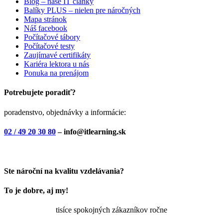
Blog – naše IT články
Balíky PLUS – nielen pre náročných
Mapa stránok
Náš facebook
Počítačové tábory
Počítačové testy
Zaujímavé certifikáty
Kariéra lektora u nás
Ponuka na prenájom
Potrebujete poradiť?
poradenstvo, objednávky a informácie:
02 / 49 20 30 80
– info@itlearning.sk
Ste nároční na kvalitu vzdelávania?
To je dobre, aj my!
tisíce spokojných zákazníkov ročne