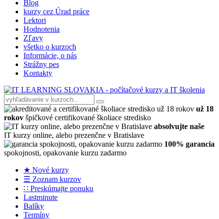
Blog
kurzy cez Úrad práce
Lektori
Hodnotenia
Zľavy
všetko o kurzoch
Informácie, o nás
Strážny pes
Kontakty
už 18
rokov
špičkové certifikované školiace stredisko
absolvujte naše
IT kurzy online, alebo prezenčne v Bratislave
100% garancia
spokojnosti, opakovanie kurzu zadarmo
★ Nové kurzy
☰ Zoznam kurzov
∷ Preskúmajte ponuku
Lastminute
Balíky
Termíny