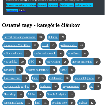
Internet marketing a reklama
kampaň
kampane
landing page
online marketing
1717
plánovanie
Ostatné tagy - kategórie článkov
Internet marketing a reklama
IT kurzy
118
70
Kancelária a MS Office
Excel
grafika a video
69
47
44
online marketing
tvorba web-stránok
WordPress
37
37
31
web stránky
SEO
copywriting
internet marketing
29
29
26
24
marketing
reklama na internete
rôzne
22
21
20
it kurz recenzia
kurz
vzdelávanie
umela inteligencia
19
19
18
18
programovacie jazyky
facebook
programovanie
ai
18
16
16
16
Photoshop
Adobe
Google Analytics
16
16
15
content marketing
html
sociálne siete
analýza
15
15
14
12