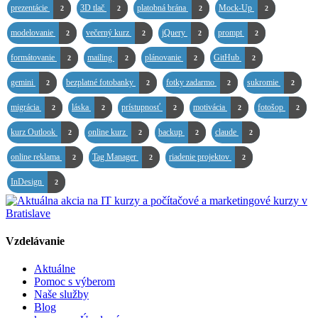
prezentácie
3D tlač
platobná brána
Mock-Up
2
2
2
2
modelovanie
večerný kurz
jQuery
prompt
2
2
2
2
formátovanie
mailing
plánovanie
GitHub
2
2
2
2
gemini
bezplatné fotobanky
fotky zadarmo
sukromie
2
2
2
2
migrácia
láska
prístupnosť
motivácia
fotošop
2
2
2
2
2
kurz Outlook
online kurz
backup
claude
2
2
2
2
online reklama
Tag Manager
riadenie projektov
2
2
2
InDesign
2
Vzdelávanie
Aktuálne
Pomoc s výberom
Naše služby
Blog