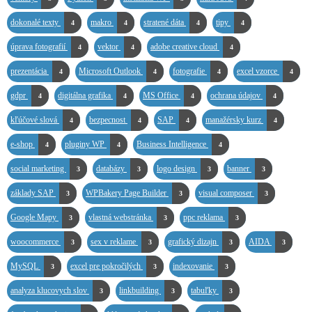
dokonalé texty
makro
stratené dáta
tipy
4
4
4
4
úprava fotografií
vektor
adobe creative cloud
4
4
4
prezentácia
Microsoft Outlook
fotografie
excel vzorce
4
4
4
4
gdpr
digitálna grafika
MS Office
ochrana údajov
4
4
4
4
kľúčové slová
bezpecnost
SAP
manažérsky kurz
4
4
4
4
e-shop
pluginy WP
Business Intelligence
4
4
4
social marketing
databázy
logo design
banner
3
3
3
3
základy SAP
WPBakery Page Builder
visual composer
3
3
3
Google Mapy
vlastná webstránka
ppc reklama
3
3
3
woocommerce
sex v reklame
grafický dizajn
AIDA
3
3
3
3
MySQL
excel pre pokročilých
indexovanie
3
3
3
analyza klucovych slov
linkbuilding
tabuľky
3
3
3