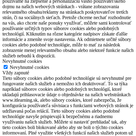
používame na zlepšenie a personalizáciu vášho používateľského
dojmu na našich webových stránkach - vrátane zobrazovania
relevantného obsahu/reklamy na stránkach poskytovateľov tretích
strán, či na sociálnych sieťach. Pretože chceme nechať rozhodnutie
na vás, ako chcete naše ponuky využívať, môžete sami kontrolovať
používanie určitých typov súborov cookies alebo podobných
technológií. Kliknutím na rôzne kategórie nadpisov získate ďalšie
informácie a zmeníte svoje nastavenia. Ak odmietnete určité súbory
cookies alebo podobné technológie, môže to mať za následok
zobrazenie menej relevantného obsahu alebo niektoré funkcie našich
služieb nebudú k dispozícii.
Nevyhnutné cookies
Nevyhnutné cookies
Vždy zapnuté
Tieto súbory cookies alebo podobné technológie sú nevyhnutné pre
fungovanie našich služieb a nemožno ich deaktivovať. To sa týka
napríklad súborov cookies alebo podobných technológií, ktoré
ukladajú prihlasovacie údaje o objednávke na našich webstránkach
www.itlearning.sk, alebo súbory cookies, ktoré zabezpečia, že
konfigurácia používateľa súvisiaca s funkciami webových stránok je
udržiavaná počas relácií. Tieto súbory cookies alebo podobné
technológie navyše prispievajú k bezpečnému a riadnemu
využívaniu našich služieb. Môžete si nastaviť prehliadač tak, aby
tieto cookies boli blokované alebo aby ste boli o týchto cookies
informovaní. Plné využitie všetkých funkcií našich služieb potom už