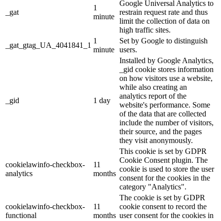
Google Universal Analytics to
1
_gat
restrain request rate and thus
minute
limit the collection of data on
high traffic sites.
1
Set by Google to distinguish
_gat_gtag_UA_4041841_1
minute
users.
Installed by Google Analytics,
_gid cookie stores information
on how visitors use a website,
while also creating an
analytics report of the
_gid
1 day
website's performance. Some
of the data that are collected
include the number of visitors,
their source, and the pages
they visit anonymously.
This cookie is set by GDPR
Cookie Consent plugin. The
cookielawinfo-checkbox-
11
cookie is used to store the user
analytics
months
consent for the cookies in the
category "Analytics".
The cookie is set by GDPR
cookielawinfo-checkbox-
11
cookie consent to record the
functional
months
user consent for the cookies in