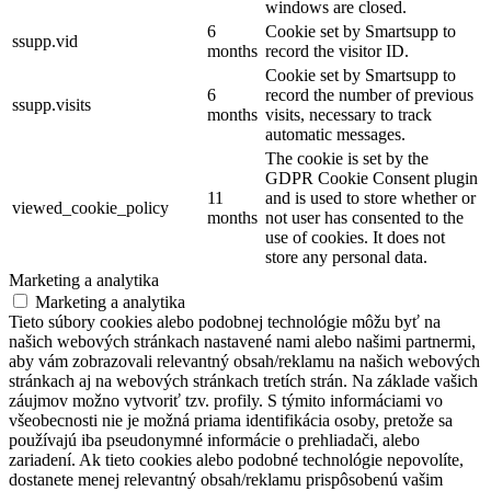
windows are closed.
6
Cookie set by Smartsupp to
ssupp.vid
months
record the visitor ID.
Cookie set by Smartsupp to
6
record the number of previous
ssupp.visits
months
visits, necessary to track
automatic messages.
The cookie is set by the
GDPR Cookie Consent plugin
11
and is used to store whether or
viewed_cookie_policy
months
not user has consented to the
use of cookies. It does not
store any personal data.
Marketing a analytika
Marketing a analytika
Tieto súbory cookies alebo podobnej technológie môžu byť na
našich webových stránkach nastavené nami alebo našimi partnermi,
aby vám zobrazovali relevantný obsah/reklamu na našich webových
stránkach aj na webových stránkach tretích strán. Na základe vašich
záujmov možno vytvoriť tzv. profily. S týmito informáciami vo
všeobecnosti nie je možná priama identifikácia osoby, pretože sa
používajú iba pseudonymné informácie o prehliadači, alebo
zariadení. Ak tieto cookies alebo podobné technológie nepovolíte,
dostanete menej relevantný obsah/reklamu prispôsobenú vašim