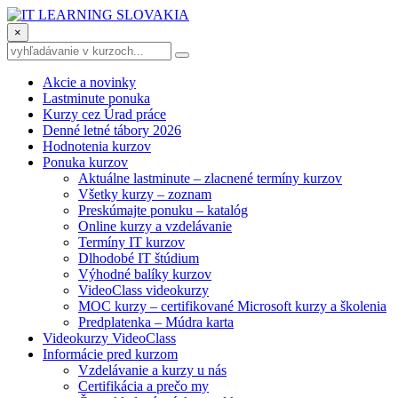
×
Akcie a novinky
Lastminute ponuka
Kurzy cez Úrad práce
Denné letné tábory 2026
Hodnotenia kurzov
Ponuka kurzov
Aktuálne lastminute – zlacnené termíny kurzov
Všetky kurzy – zoznam
Preskúmajte ponuku – katalóg
Online kurzy a vzdelávanie
Termíny IT kurzov
Dlhodobé IT štúdium
Výhodné balíky kurzov
VideoClass videokurzy
MOC kurzy – certifikované Microsoft kurzy a školenia
Predplatenka – Múdra karta
Videokurzy VideoClass
Informácie pred kurzom
Vzdelávanie a kurzy u nás
Certifikácia a prečo my