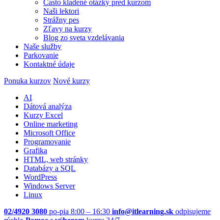
Často kladené otázky pred kurzom
Naši lektori
Strážny pes
Zľavy na kurzy
Blog zo sveta vzdelávania
Naše služby
Parkovanie
Kontaktné údaje
Ponuka kurzov
Nové kurzy
AI
Dátová analýza
Kurzy Excel
Online marketing
Microsoft Office
Programovanie
Grafika
HTML, web stránky
Databázy a SQL
WordPress
Windows Server
Linux
02/4920 3080
po-pia 8:00 – 16:30
info@itlearning.sk
odpisujeme