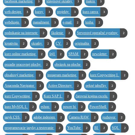
facebook marketing
klávesové skratky
makrá
3
3
3
web-design
kurzy
projekty
kurz canva
3
3
3
3
webdizajn
manažment
e-mail
kniha
3
3
2
2
podnikanie na internete
školenie
Serverové operačné systémy
2
2
2
kreativita
skratky
CV
originalita
2
2
2
2
kurz online marketing
štýl
SPAM
newsletter
2
2
2
2
pozadie pracovnej plochy
obrázok na ploche
2
2
obsahový marketing
instagram marketing
kurz Copywriting I.
2
2
2
Anaconda Navigator
Active Directory
pekné tabuľky
2
2
2
kurz Copywriting
Kurz SAP I.
čarovná krajina excelu
2
2
2
kurz MySQL I.
eshop
power bi
PowerShell
2
2
2
2
jazyk CSS
adobe indesign
Camera RAW
rozhovor
2
2
2
2
programovacie jazyky a testovanie
YouTube
BI
SQL
2
2
2
2