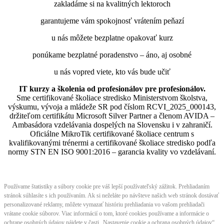
zakladáme si na kvalitných lektoroch
garantujeme vám spokojnosť vrátením peňazí
u nás môžete bezplatne opakovať kurz
ponúkame bezplatné poradenstvo – áno, aj osobné
u nás vopred viete, kto vás bude učiť
IT kurzy a školenia od profesionálov pre profesionálov.
Sme certifikované školiace stredisko Ministerstvom školstva,
výskumu, vývoja a mládeže SR pod číslom RCVI_2025_000143,
držiteľom certifikátu Microsoft Silver Partner a členom AVIDA –
Ambasádora vzdelávania dospelých na Slovensku i v zahraničí.​​​​​​​​​​​​​​​​
Oficiálne MikroTik certifikované školiace centrum s
kvalifikovanými trénermi ​​​​​​​​​​a certifikované školiace stredisko podľa
normy STN EN ISO 9001:2016 – garancia kvality vo vzdelávaní.
Používame štatistiky a súbory cookie pre váš lepší používateľský zážitok. Prehliadaním
stránok súhlasíte s ich používaním. Ak si neželáte po návšteve našich web stránok dostávať
personalizované reklamy, môžete vymazať históriu prehliadania vo vašom prehliadači
vrátane cookie súborov. Viac informácií o tom, ktoré cookies používame a informácie o
ochrane osobných údajov nájdete v časti „Nastavenie cookie a ochrana osobných údajov“.