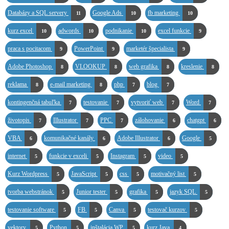
Databázy a SQL servery
Google Ads
fb marketing
11
10
10
kurz excel
adwords
podnikanie
excel funkcie
10
10
10
9
praca s pocitacom
PowerPoint
marketér špecialista
9
9
9
Adobe Photoshop
VLOOKUP
web grafika
kreslenie
8
8
8
8
reklama
e-mail marketing
php
blog
8
8
7
7
kontingenčná tabuľka
testovanie
vytvoriť web
Word
7
7
7
7
životopis
Illustrator
PPC
zálohovanie
chatgpt
7
7
7
6
6
VBA
komunikačné kanály
Adobe Illustrator
Google
6
6
6
5
internet
funkcie v exceli
Instagram
video
5
5
5
5
Kurz Wordpress
JavaScript
css
motivačný list
5
5
5
5
tvorba webstránok
Junior tester
grafika
jazyk SQL
5
5
5
5
testovanie software
FB
Canva
testovač kurzov
5
5
5
5
vektory
Python
inštalácia WP
kurz Java
5
5
5
4