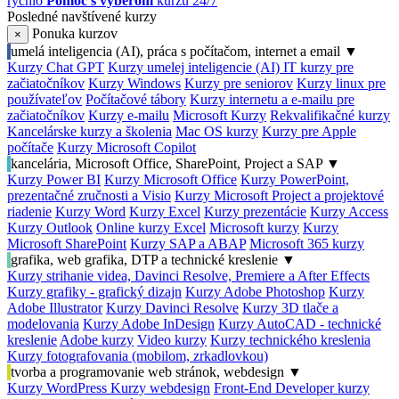
rýchlo
Pomoc s výberom
kurzu 24/7
Posledné navštívené kurzy
Ponuka kurzov
×
umelá inteligencia (AI), práca s počítačom, internet a email
▼
Kurzy Chat GPT
Kurzy umelej inteligencie (AI)
IT kurzy pre
začiatočníkov
Kurzy Windows
Kurzy pre seniorov
Kurzy linux pre
používateľov
Počítačové tábory
Kurzy internetu a e-mailu pre
začiatočníkov
Kurzy e-mailu
Microsoft Kurzy
Rekvalifikačné kurzy
Kancelárske kurzy a školenia
Mac OS kurzy
Kurzy pre Apple
počítače
Kurzy Microsoft Copilot
kancelária, Microsoft Office, SharePoint, Project a SAP
▼
Kurzy Power BI
Kurzy Microsoft Office
Kurzy PowerPoint,
prezentačné zručnosti a Visio
Kurzy Microsoft Project a projektové
riadenie
Kurzy Word
Kurzy Excel
Kurzy prezentácie
Kurzy Access
Kurzy Outlook
Online kurzy Excel
Microsoft kurzy
Kurzy
Microsoft SharePoint
Kurzy SAP a ABAP
Microsoft 365 kurzy
grafika, web grafika, DTP a technické kreslenie
▼
Kurzy strihanie videa, Davinci Resolve, Premiere a After Effects
Kurzy grafiky - grafický dizajn
Kurzy Adobe Photoshop
Kurzy
Adobe Illustrator
Kurzy Davinci Resolve
Kurzy 3D tlače a
modelovania
Kurzy Adobe InDesign
Kurzy AutoCAD - technické
kreslenie
Adobe kurzy
Video kurzy
Kurzy technického kreslenia
Kurzy fotografovania (mobilom, zrkadlovkou)
tvorba a programovanie web stránok, webdesign
▼
Kurzy WordPress
Kurzy webdesign
Front-End Developer kurzy