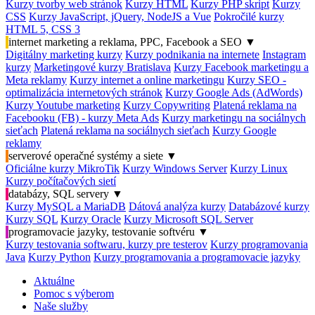
Kurzy tvorby web stránok
Kurzy HTML
Kurzy PHP skript
Kurzy
CSS
Kurzy JavaScript, jQuery, NodeJS a Vue
Pokročilé kurzy
HTML 5, CSS 3
internet marketing a reklama, PPC, Facebook a SEO
▼
Digitálny marketing kurzy
Kurzy podnikania na internete
Instagram
kurzy
Marketingové kurzy Bratislava
Kurzy Facebook marketingu a
Meta reklamy
Kurzy internet a online marketingu
Kurzy SEO -
optimalizácia internetových stránok
Kurzy Google Ads (AdWords)
Kurzy Youtube marketing
Kurzy Copywriting
Platená reklama na
Facebooku (FB) - kurzy Meta Ads
Kurzy marketingu na sociálnych
sieťach
Platená reklama na sociálnych sieťach
Kurzy Google
reklamy
serverové operačné systémy a siete
▼
Oficiálne kurzy MikroTik
Kurzy Windows Server
Kurzy Linux
Kurzy počítačových sietí
databázy, SQL servery
▼
Kurzy MySQL a MariaDB
Dátová analýza kurzy
Databázové kurzy
Kurzy SQL
Kurzy Oracle
Kurzy Microsoft SQL Server
programovacie jazyky, testovanie softvéru
▼
Kurzy testovania softwaru, kurzy pre testerov
Kurzy programovania
Java
Kurzy Python
Kurzy programovania a programovacie jazyky
Aktuálne
Pomoc s výberom
Naše služby