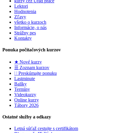
kurzy cez Úrad práce
Lektori
Hodnotenia
Zľavy
všetko o kurzoch
Informácie, o nás
Strážny pes
Kontakty
Ponuka počítačových kurzov
★ Nové kurzy
☰ Zoznam kurzov
∷ Preskúmajte ponuku
Lastminute
Balíky
Termíny
Videokurzy
Online kurzy
Tábory 2026
Ostatné služby a odkazy
Letná súťaž cestujte s certifikátom