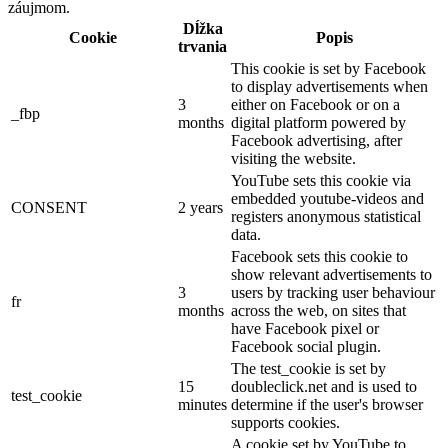
záujmom.
Dĺžka
Cookie
Popis
trvania
This cookie is set by Facebook
to display advertisements when
3
either on Facebook or on a
_fbp
months
digital platform powered by
Facebook advertising, after
visiting the website.
YouTube sets this cookie via
embedded youtube-videos and
CONSENT
2 years
registers anonymous statistical
data.
Facebook sets this cookie to
show relevant advertisements to
3
users by tracking user behaviour
fr
months
across the web, on sites that
have Facebook pixel or
Facebook social plugin.
The test_cookie is set by
15
doubleclick.net and is used to
test_cookie
minutes
determine if the user's browser
supports cookies.
A cookie set by YouTube to