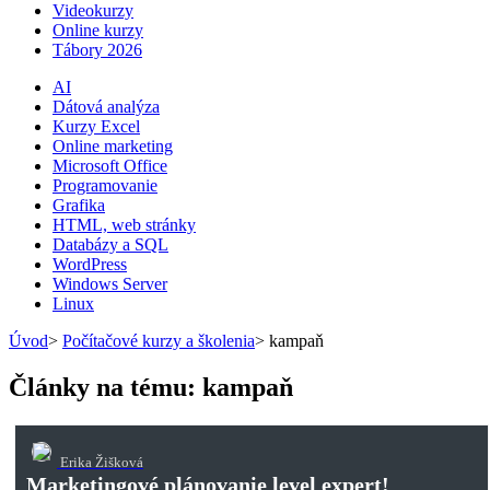
Videokurzy
Online kurzy
Tábory 2026
AI
Dátová analýza
Kurzy Excel
Online marketing
Microsoft Office
Programovanie
Grafika
HTML, web stránky
Databázy a SQL
WordPress
Windows Server
Linux
Úvod
>
Počítačové kurzy a školenia
>
kampaň
Články na tému: kampaň
Erika Žišková
Marketingové plánovanie level expert!