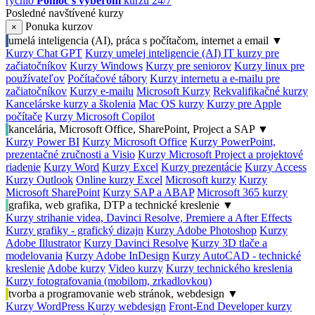
rýchlo
Pomoc s výberom
kurzu 24/7
Posledné navštívené kurzy
Ponuka kurzov
×
umelá inteligencia (AI), práca s počítačom, internet a email
▼
Kurzy Chat GPT
Kurzy umelej inteligencie (AI)
IT kurzy pre
začiatočníkov
Kurzy Windows
Kurzy pre seniorov
Kurzy linux pre
používateľov
Počítačové tábory
Kurzy internetu a e-mailu pre
začiatočníkov
Kurzy e-mailu
Microsoft Kurzy
Rekvalifikačné kurzy
Kancelárske kurzy a školenia
Mac OS kurzy
Kurzy pre Apple
počítače
Kurzy Microsoft Copilot
kancelária, Microsoft Office, SharePoint, Project a SAP
▼
Kurzy Power BI
Kurzy Microsoft Office
Kurzy PowerPoint,
prezentačné zručnosti a Visio
Kurzy Microsoft Project a projektové
riadenie
Kurzy Word
Kurzy Excel
Kurzy prezentácie
Kurzy Access
Kurzy Outlook
Online kurzy Excel
Microsoft kurzy
Kurzy
Microsoft SharePoint
Kurzy SAP a ABAP
Microsoft 365 kurzy
grafika, web grafika, DTP a technické kreslenie
▼
Kurzy strihanie videa, Davinci Resolve, Premiere a After Effects
Kurzy grafiky - grafický dizajn
Kurzy Adobe Photoshop
Kurzy
Adobe Illustrator
Kurzy Davinci Resolve
Kurzy 3D tlače a
modelovania
Kurzy Adobe InDesign
Kurzy AutoCAD - technické
kreslenie
Adobe kurzy
Video kurzy
Kurzy technického kreslenia
Kurzy fotografovania (mobilom, zrkadlovkou)
tvorba a programovanie web stránok, webdesign
▼
Kurzy WordPress
Kurzy webdesign
Front-End Developer kurzy