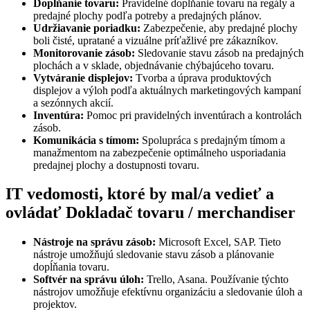
Dopĺňanie tovaru:
Pravidelné dopĺňanie tovaru na regály a
predajné plochy podľa potreby a predajných plánov.
Udržiavanie poriadku:
Zabezpečenie, aby predajné plochy
boli čisté, upratané a vizuálne príťažlivé pre zákazníkov.
Monitorovanie zásob:
Sledovanie stavu zásob na predajných
plochách a v sklade, objednávanie chýbajúceho tovaru.
Vytváranie displejov:
Tvorba a úprava produktových
displejov a výloh podľa aktuálnych marketingových kampaní
a sezónnych akcií.
Inventúra:
Pomoc pri pravidelných inventúrach a kontrolách
zásob.
Komunikácia s tímom:
Spolupráca s predajným tímom a
manažmentom na zabezpečenie optimálneho usporiadania
predajnej plochy a dostupnosti tovaru.
IT vedomosti, ktoré by mal/a vedieť a
ovládať Dokladač tovaru / merchandiser
Nástroje na správu zásob:
Microsoft Excel, SAP. Tieto
nástroje umožňujú sledovanie stavu zásob a plánovanie
dopĺňania tovaru.
Softvér na správu úloh:
Trello, Asana. Používanie týchto
nástrojov umožňuje efektívnu organizáciu a sledovanie úloh a
projektov.