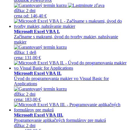
doplnok PowerPivot
dĺžka:
2 dni
cena
od
:
146,40 €
Microsoft Excel VBA I.
Začíname s makrami, úvod do tvorby makier, nahrávanie
makier
dĺžka:
1 deň
cena
:
131,00 €
Microsoft Excel VBA II.
Úvod do programovania makier vo Visual Basic for
Applications
dĺžka:
2 dni
cena
:
183,00 €
Microsoft Excel VBA III.
Programovanie aplikačných formulárov pre makrá
dĺžka:
2 dni