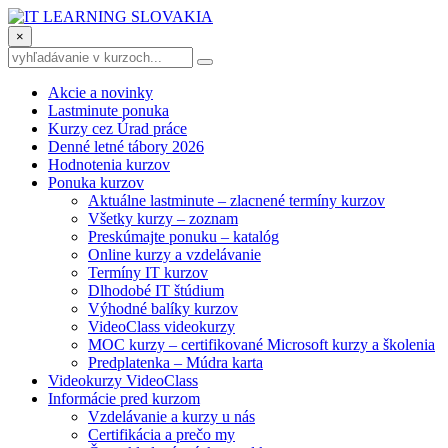
×
Akcie a novinky
Lastminute ponuka
Kurzy cez Úrad práce
Denné letné tábory 2026
Hodnotenia kurzov
Ponuka kurzov
Aktuálne lastminute – zlacnené termíny kurzov
Všetky kurzy – zoznam
Preskúmajte ponuku – katalóg
Online kurzy a vzdelávanie
Termíny IT kurzov
Dlhodobé IT štúdium
Výhodné balíky kurzov
VideoClass videokurzy
MOC kurzy – certifikované Microsoft kurzy a školenia
Predplatenka – Múdra karta
Videokurzy VideoClass
Informácie pred kurzom
Vzdelávanie a kurzy u nás
Certifikácia a prečo my