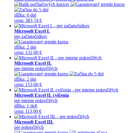
dĺžka:
6 dní
cena
:
383,74 €
Microsoft Excel I.
pre začiatočníkov
dĺžka:
2 dni
cena
:
132,00 €
Microsoft Excel II.
pre mierne pokročilých
dĺžka:
2 dni
cena
:
153,00 €
Microsoft Excel II. cvičenia
pre mierne pokročilých
dĺžka:
1 deň
cena
:
113,00 €
Microsoft Excel III.
pre pokročilých