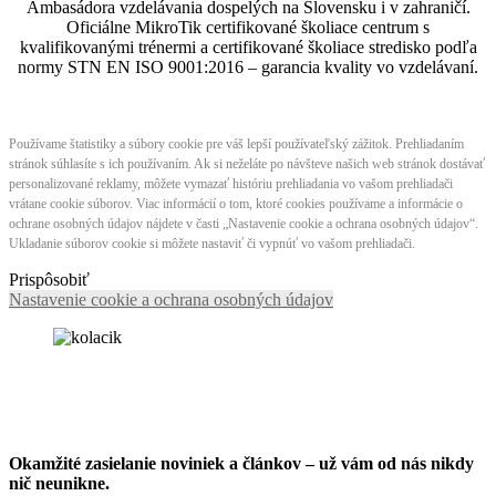
Ambasádora vzdelávania dospelých na Slovensku i v zahraničí.​​​​​​​​​​​​​​​​
Oficiálne MikroTik certifikované školiace centrum s
kvalifikovanými trénermi ​​​​​​​​​​a certifikované školiace stredisko podľa
normy STN EN ISO 9001:2016 – garancia kvality vo vzdelávaní.
Používame štatistiky a súbory cookie pre váš lepší používateľský zážitok. Prehliadaním
stránok súhlasíte s ich používaním. Ak si neželáte po návšteve našich web stránok dostávať
personalizované reklamy, môžete vymazať históriu prehliadania vo vašom prehliadači
vrátane cookie súborov. Viac informácií o tom, ktoré cookies používame a informácie o
ochrane osobných údajov nájdete v časti „Nastavenie cookie a ochrana osobných údajov“.
Ukladanie súborov cookie si môžete nastaviť či vypnúť vo vašom prehliadači.
Prispôsobiť
Nastavenie cookie a ochrana osobných údajov
Okamžité zasielanie noviniek a článkov – u
ž vám od nás nikdy
nič neunikne.