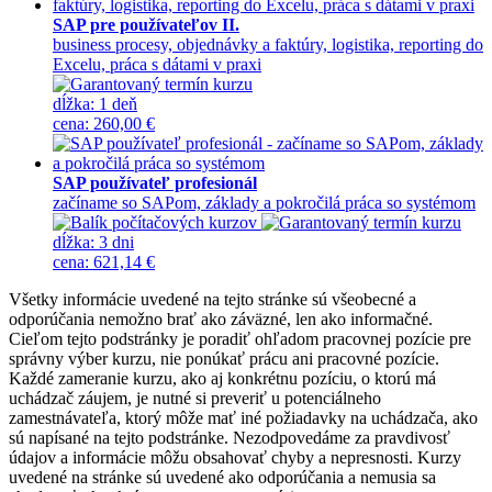
SAP pre používateľov II.
business procesy, objednávky a faktúry, logistika, reporting do
Excelu, práca s dátami v praxi
dĺžka:
1 deň
cena
:
260,00 €
SAP používateľ profesionál
začíname so SAPom, základy a pokročilá práca so systémom
dĺžka:
3 dni
cena
:
621,14 €
Všetky informácie uvedené na tejto stránke sú všeobecné a
odporúčania nemožno brať ako záväzné, len ako informačné.
Cieľom tejto podstránky je poradiť ohľadom pracovnej pozície pre
správny výber kurzu, nie ponúkať prácu ani pracovné pozície.
Každé zameranie kurzu, ako aj konkrétnu pozíciu, o ktorú má
uchádzač záujem, je nutné si preveriť u potenciálneho
zamestnávateľa, ktorý môže mať iné požiadavky na uchádzača, ako
sú napísané na tejto podstránke. Nezodpovedáme za pravdivosť
údajov a informácie môžu obsahovať chyby a nepresnosti. Kurzy
uvedené na stránke sú uvedené ako odporúčania a nemusia sa