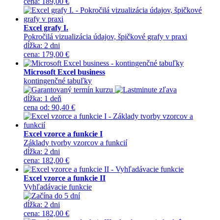
cena
:
189,00 €
Excel grafy I.
Pokročilá vizualizácia údajov, špičkové grafy v praxi
dĺžka:
2 dni
cena
:
179,00 €
Microsoft Excel business
kontingenčné tabuľky
dĺžka:
1 deň
cena
od
:
90,40 €
Excel vzorce a funkcie I
Základy tvorby vzorcov a funkcií
dĺžka:
2 dni
cena
:
182,00 €
Excel vzorce a funkcie II
Vyhľadávacie funkcie
dĺžka:
2 dni
cena
:
182,00 €