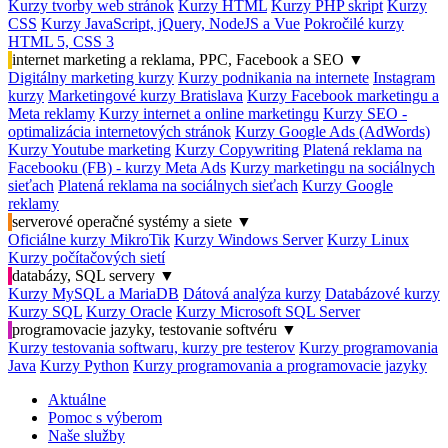
Kurzy tvorby web stránok
Kurzy HTML
Kurzy PHP skript
Kurzy
CSS
Kurzy JavaScript, jQuery, NodeJS a Vue
Pokročilé kurzy
HTML 5, CSS 3
internet marketing a reklama, PPC, Facebook a SEO
▼
Digitálny marketing kurzy
Kurzy podnikania na internete
Instagram
kurzy
Marketingové kurzy Bratislava
Kurzy Facebook marketingu a
Meta reklamy
Kurzy internet a online marketingu
Kurzy SEO -
optimalizácia internetových stránok
Kurzy Google Ads (AdWords)
Kurzy Youtube marketing
Kurzy Copywriting
Platená reklama na
Facebooku (FB) - kurzy Meta Ads
Kurzy marketingu na sociálnych
sieťach
Platená reklama na sociálnych sieťach
Kurzy Google
reklamy
serverové operačné systémy a siete
▼
Oficiálne kurzy MikroTik
Kurzy Windows Server
Kurzy Linux
Kurzy počítačových sietí
databázy, SQL servery
▼
Kurzy MySQL a MariaDB
Dátová analýza kurzy
Databázové kurzy
Kurzy SQL
Kurzy Oracle
Kurzy Microsoft SQL Server
programovacie jazyky, testovanie softvéru
▼
Kurzy testovania softwaru, kurzy pre testerov
Kurzy programovania
Java
Kurzy Python
Kurzy programovania a programovacie jazyky
Aktuálne
Pomoc s výberom
Naše služby