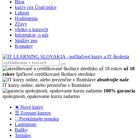
Blog
kurzy cez Úrad práce
Lektori
Hodnotenia
Zľavy
všetko o kurzoch
Informácie, o nás
Strážny pes
Kontakty
už 18
rokov
špičkové certifikované školiace stredisko
absolvujte naše
IT kurzy online, alebo prezenčne v Bratislave
100% garancia
spokojnosti, opakovanie kurzu zadarmo
★ Nové kurzy
☰ Zoznam kurzov
∷ Preskúmajte ponuku
Lastminute
Balíky
Termíny