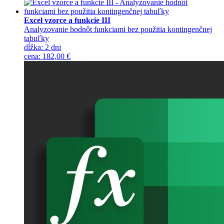
Excel vzorce a funkcie III
Analyzovanie hodnôt funkciami bez použitia kontingenčnej
tabuľky
dĺžka:
2 dni
cena
:
182,00 €