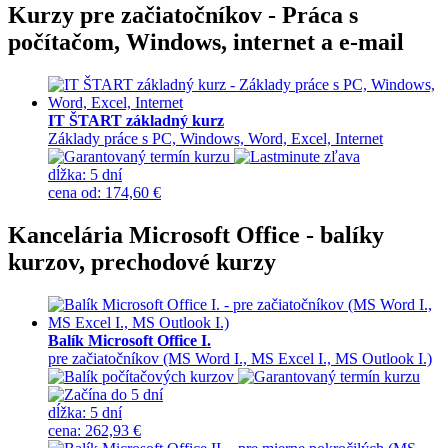
Kurzy pre začiatočníkov - Práca s
počítačom, Windows, internet a e-mail
IT ŠTART základný kurz
Základy práce s PC, Windows, Word, Excel, Internet
dĺžka:
5 dní
cena
od
:
174,60 €
Kancelária Microsoft Office - balíky
kurzov, prechodové kurzy
Balík Microsoft Office I.
pre začiatočníkov (MS Word I., MS Excel I., MS Outlook I.)
dĺžka:
5 dní
cena
:
262,93 €