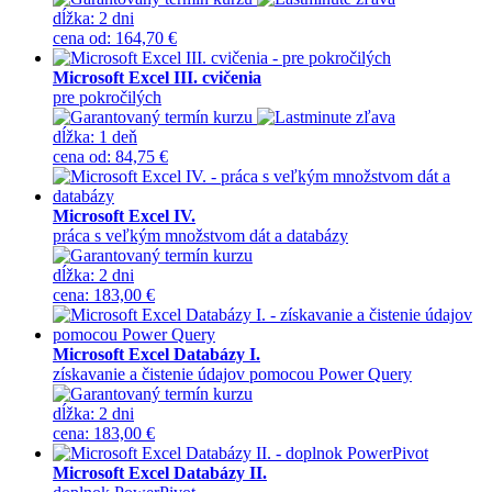
dĺžka:
2 dni
cena
od
:
164,70 €
Microsoft Excel III. cvičenia
pre pokročilých
dĺžka:
1 deň
cena
od
:
84,75 €
Microsoft Excel IV.
práca s veľkým množstvom dát a databázy
dĺžka:
2 dni
cena
:
183,00 €
Microsoft Excel Databázy I.
získavanie a čistenie údajov pomocou Power Query
dĺžka:
2 dni
cena
:
183,00 €
Microsoft Excel Databázy II.