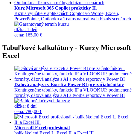
Kurz Microsoft 365 Copilot prakticky II.
Biznis využitie v aplikáciách Copilot vo Worde, Exceli,
PowerPointe, Outlooku a Teams na reálnych biznis scenároch
dĺžka:
1 deň
cena
:
165,00 €
Tabuľkové kalkulátory - Kurzy Microsoft
Excel
Dátová analýza v Exceli a Power BI pre začiatočníkov
Kontingenčné tabuľky, funkcie IF a VLOOKUP, podmienené
formáty, dátová analýza s AI a tvorba reportov v Power BI
dĺžka:
8 dní
cena
:
780,00 €
Microsoft Excel profesionál
balík školení Excel I., Excel II. a Excel III.