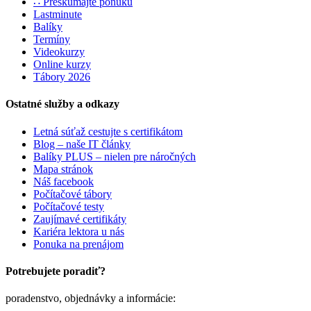
∷ Preskúmajte ponuku
Lastminute
Balíky
Termíny
Videokurzy
Online kurzy
Tábory 2026
Ostatné služby a odkazy
Letná súťaž cestujte s certifikátom
Blog – naše IT články
Balíky PLUS – nielen pre náročných
Mapa stránok
Náš facebook
Počítačové tábory
Počítačové testy
Zaujímavé certifikáty
Kariéra lektora u nás
Ponuka na prenájom
Potrebujete poradiť?
poradenstvo, objednávky a informácie: