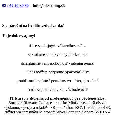
02 / 49 20 30 80
– info@itlearning.sk
Ste nároční na kvalitu vzdelávania?
To je dobre, aj my!
tisíce spokojných zákazníkov ročne
zakladáme si na kvalitných lektoroch
garantujeme vám spokojnosť vrátením peňazí
u nás môžete bezplatne opakovať kurz
ponúkame bezplatné poradenstvo – áno, aj osobné
u nás vopred viete, kto vás bude učiť
IT kurzy a školenia od profesionálov pre profesionálov.
Sme certifikované školiace stredisko Ministerstvom školstva,
výskumu, vývoja a mládeže SR pod číslom RCVI_2025_000143,
držiteľom certifikátu Microsoft Silver Partner a členom AVIDA –