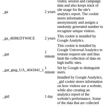
visitor, session and campaign
data and also keeps track of
site usage for the site's
_ga
2 years
analytics report. The cookie
stores information
anonymously and assigns a
randomly generated number to
recognize unique visitors.
This cookie is installed by
_ga_4H8KDTW0CE
2 years
Google Analytics.
This cookie is installed by
Google Universal Analytics to
1
_gat
restrain request rate and thus
minute
limit the collection of data on
high traffic sites.
1
Set by Google to distinguish
_gat_gtag_UA_4041841_1
minute
users.
Installed by Google Analytics,
_gid cookie stores information
on how visitors use a website,
while also creating an
analytics report of the
_gid
1 day
website's performance. Some
of the data that are collected