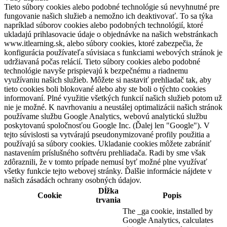
Tieto súbory cookies alebo podobné technológie sú nevyhnutné pre
fungovanie našich služieb a nemožno ich deaktivovať. To sa týka
napríklad súborov cookies alebo podobných technológií, ktoré
ukladajú prihlasovacie údaje o objednávke na našich webstránkach
www.itlearning.sk, alebo súbory cookies, ktoré zabezpečia, že
konfigurácia používateľa súvisiaca s funkciami webových stránok je
udržiavaná počas relácií. Tieto súbory cookies alebo podobné
technológie navyše prispievajú k bezpečnému a riadnemu
využívaniu našich služieb. Môžete si nastaviť prehliadač tak, aby
tieto cookies boli blokované alebo aby ste boli o týchto cookies
informovaní. Plné využitie všetkých funkcií našich služieb potom už
nie je možné. K navrhovaniu a neustálej optimalizácii našich stránok
používame službu Google Analytics, webovú analytickú službu
poskytovanú spoločnosťou Google Inc. (Ďalej len "Google"). V
tejto súvislosti sa vytvárajú pseudonymizované profily použitia a
používajú sa súbory cookies. Ukladanie cookies môžete zabrániť
nastavením príslušného softvéru prehliadača. Radi by sme však
zdôraznili, že v tomto prípade nemusí byť možné plne využívať
všetky funkcie tejto webovej stránky. Ďalšie informácie nájdete v
našich zásadách ochrany osobných údajov.
Dĺžka
Cookie
Popis
trvania
The _ga cookie, installed by
Google Analytics, calculates