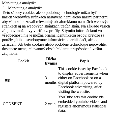
Marketing a analytika
Marketing a analytika
Tieto súbory cookies alebo podobnej technológie môžu byť na
našich webových stránkach nastavené nami alebo našimi partnermi,
aby vám zobrazovali relevantný obsah/reklamu na našich webových
stránkach aj na webových stránkach tretích strán. Na základe vašich
záujmov možno vytvoriť tzv. profily. S týmito informáciami vo
všeobecnosti nie je možná priama identifikácia osoby, pretože sa
používajú iba pseudonymné informácie o prehliadači, alebo
zariadení. Ak tieto cookies alebo podobné technológie nepovolíte,
dostanete menej relevantný obsah/reklamu prispôsobenú vašim
záujmom.
Dĺžka
Cookie
Popis
trvania
This cookie is set by Facebook
to display advertisements when
3
either on Facebook or on a
_fbp
months
digital platform powered by
Facebook advertising, after
visiting the website.
YouTube sets this cookie via
embedded youtube-videos and
CONSENT
2 years
registers anonymous statistical
data.