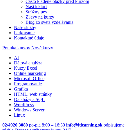
Často kladené otázky pred kurzom
Naši lektori
Strážny pes
Zľavy na kurzy
Blog zo sveta vzdelávania
Naše služby
Parkovanie
Kontaktné údaje
Ponuka kurzov
Nové kurzy
AI
Dátová analýza
Kurzy Excel
Online marketing
Microsoft Office
Programovanie
Grafika
HTML, web stránky
Databázy a SQL
WordPress
Windows Server
Linux
02/4920 3080
po-pia 8:00 – 16:30
info@itlearning.sk
odpisujeme