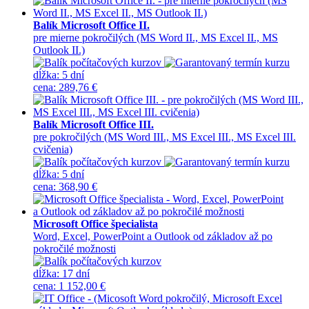
Balík Microsoft Office II.
pre mierne pokročilých (MS Word II., MS Excel II., MS
Outlook II.)
dĺžka:
5 dní
cena
:
289,76 €
Balík Microsoft Office III.
pre pokročilých (MS Word III., MS Excel III., MS Excel III.
cvičenia)
dĺžka:
5 dní
cena
:
368,90 €
Microsoft Office špecialista
Word, Excel, PowerPoint a Outlook od základov až po
pokročilé možnosti
dĺžka:
17 dní
cena
:
1 152,00 €