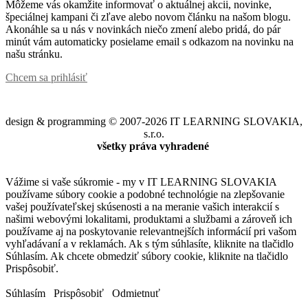
Môžeme vás okamžite informovať o aktuálnej akcii, novinke,
špeciálnej kampani či zľave alebo novom článku na našom blogu.
Akonáhle sa u nás v novinkách niečo zmení alebo pridá, do pár
minút vám automaticky posielame email s odkazom na novinku na
našu stránku.
Chcem sa prihlásiť
design & programming © 2007-2026 IT LEARNING SLOVAKIA,
s.r.o.
všetky práva vyhradené
Vážime si vaše súkromie - my v IT LEARNING SLOVAKIA
používame súbory cookie a podobné technológie na zlepšovanie
vašej používateľskej skúsenosti a na meranie vašich interakcií s
našimi webovými lokalitami, produktami a službami a zároveň ich
používame aj na poskytovanie relevantnejších informácií pri vašom
vyhľadávaní a v reklamách. Ak s tým súhlasíte, kliknite na tlačidlo
Súhlasím. Ak chcete obmedziť súbory cookie, kliknite na tlačidlo
Prispôsobiť.
Súhlasím
Prispôsobiť
Odmietnuť