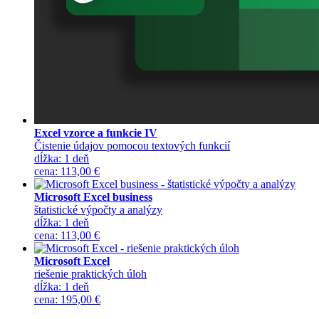
Excel vzorce a funkcie IV
Čistenie údajov pomocou textových funkcií
dĺžka:
1 deň
cena
:
113,00 €
Microsoft Excel business
štatistické výpočty a analýzy
dĺžka:
1 deň
cena
:
113,00 €
Microsoft Excel
riešenie praktických úloh
dĺžka:
1 deň
cena
:
195,00 €