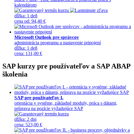
kalendárom
dĺžka:
1 deň
cena
od
:
94,40 €
Microsoft Outlook pre správcov
administrácia programu a nastavenie pripojení
dĺžka:
1 deň
cena
:
131,00 €
SAP kurzy pre používateľov a SAP ABAP
školenia
SAP pre používateľov I.
orientácia v systéme, základné moduly, práca s dátami,
príprava na pozície vyžadujúce SAP
dĺžka:
2 dni
cena
:
523,00 €