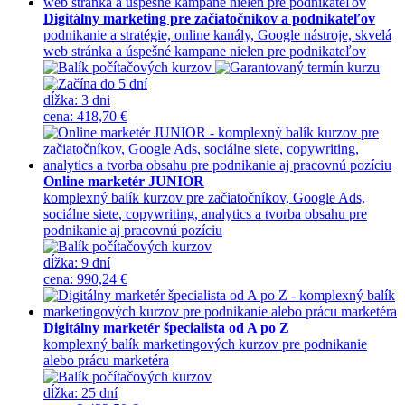
Digitálny marketing pre začiatočníkov a podnikateľov
podnikanie a stratégie, online kanály, Google nástroje, skvelá
web stránka a úspešné kampane nielen pre podnikateľov
dĺžka:
3 dni
cena
:
418,70 €
Online marketér JUNIOR
komplexný balík kurzov pre začiatočníkov, Google Ads,
sociálne siete, copywriting, analytics a tvorba obsahu pre
podnikanie aj pracovnú pozíciu
dĺžka:
9 dní
cena
:
990,24 €
Digitálny marketér špecialista od A po Z
komplexný balík marketingových kurzov pre podnikanie
alebo prácu marketéra
dĺžka:
25 dní