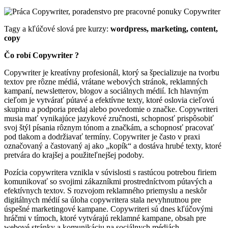
Tagy a kľúčové slová pre kurzy:
wordpress, marketing, content,
copy
Čo robí Copywriter ?
Copywriter je kreatívny profesionál, ktorý sa špecializuje na tvorbu
textov pre rôzne médiá, vrátane webových stránok, reklamných
kampaní, newsletterov, blogov a sociálnych médií. Ich hlavným
cieľom je vytvárať pútavé a efektívne texty, ktoré oslovia cieľovú
skupinu a podporia predaj alebo povedomie o značke. Copywriteri
musia mať vynikajúce jazykové zručnosti, schopnosť prispôsobiť
svoj štýl písania rôznym tónom a značkám, a schopnosť pracovať
pod tlakom a dodržiavať termíny. Copywriter je často v praxi
označovaný a častovaný aj ako „kopík“ a dostáva hrubé texty, ktoré
pretvára do krajšej a použiteľnejšej podoby.
Pozícia copywritera vznikla v súvislosti s rastúcou potrebou firiem
komunikovať so svojimi zákazníkmi prostredníctvom pútavých a
efektívnych textov. S rozvojom reklamného priemyslu a neskôr
digitálnych médií sa úloha copywritera stala nevyhnutnou pre
úspešné marketingové kampane. Copywriteri sú dnes kľúčovými
hráčmi v tímoch, ktoré vytvárajú reklamné kampane, obsah pre
webové stránky a komunikáciu na sociálnych médiách.