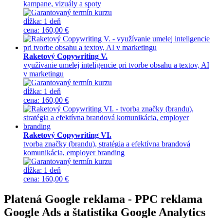
kampane, vizuály a spoty
dĺžka:
1 deň
cena
:
160,00 €
Raketový Copywriting V.
využívanie umelej inteligencie pri tvorbe obsahu a textov, AI
v marketingu
dĺžka:
1 deň
cena
:
160,00 €
Raketový Copywriting VI.
tvorba značky (brandu), stratégia a efektívna brandová
komunikácia, employer branding
dĺžka:
1 deň
cena
:
160,00 €
Platená Google reklama - PPC reklama
Google Ads a štatistika Google Analytics