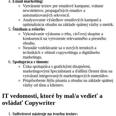
Email marketing:
Vytváranie textov pre emailové kampane, vrátane
newsletterov, propagačných emailov a
automatizovaných sekvencií.
Analyzovanie výsledkov emailových kampaní a
optimalizácia obsahu na základe spätnej väzby a metrik.
Štúdium a rešerše:
Vykonávanie výskumu o trhu, cieľovej skupine a
konkurencii na vytvorenie relevantného a presného
obsahu.
Neustále vzdelávanie sa o nových trendoch a
technikách v oblasti copywritingu a digitálneho
marketingu.
Spolupráca s tímom:
Úzka spolupráca s grafickými dizajnérmi,
marketingovými špecialistami a ďalšími členmi tímu na
vytváraní integrovaných marketingových materiálov.
Prispôsobenie štýlu písania a obsahu na základe spätnej
väzby od tímu a klientov.
IT vedomosti, ktoré by mal/a vedieť a
ovládať Copywriter
Softvérové nástroje na tvorbu textov: