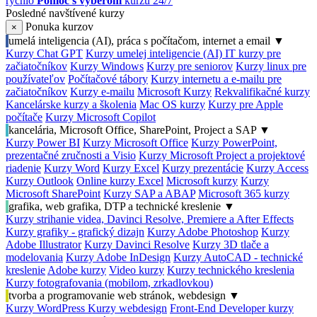
rýchlo
Pomoc s výberom
kurzu 24/7
Posledné navštívené kurzy
Ponuka kurzov
×
umelá inteligencia (AI), práca s počítačom, internet a email
▼
Kurzy Chat GPT
Kurzy umelej inteligencie (AI)
IT kurzy pre
začiatočníkov
Kurzy Windows
Kurzy pre seniorov
Kurzy linux pre
používateľov
Počítačové tábory
Kurzy internetu a e-mailu pre
začiatočníkov
Kurzy e-mailu
Microsoft Kurzy
Rekvalifikačné kurzy
Kancelárske kurzy a školenia
Mac OS kurzy
Kurzy pre Apple
počítače
Kurzy Microsoft Copilot
kancelária, Microsoft Office, SharePoint, Project a SAP
▼
Kurzy Power BI
Kurzy Microsoft Office
Kurzy PowerPoint,
prezentačné zručnosti a Visio
Kurzy Microsoft Project a projektové
riadenie
Kurzy Word
Kurzy Excel
Kurzy prezentácie
Kurzy Access
Kurzy Outlook
Online kurzy Excel
Microsoft kurzy
Kurzy
Microsoft SharePoint
Kurzy SAP a ABAP
Microsoft 365 kurzy
grafika, web grafika, DTP a technické kreslenie
▼
Kurzy strihanie videa, Davinci Resolve, Premiere a After Effects
Kurzy grafiky - grafický dizajn
Kurzy Adobe Photoshop
Kurzy
Adobe Illustrator
Kurzy Davinci Resolve
Kurzy 3D tlače a
modelovania
Kurzy Adobe InDesign
Kurzy AutoCAD - technické
kreslenie
Adobe kurzy
Video kurzy
Kurzy technického kreslenia
Kurzy fotografovania (mobilom, zrkadlovkou)
tvorba a programovanie web stránok, webdesign
▼
Kurzy WordPress
Kurzy webdesign
Front-End Developer kurzy