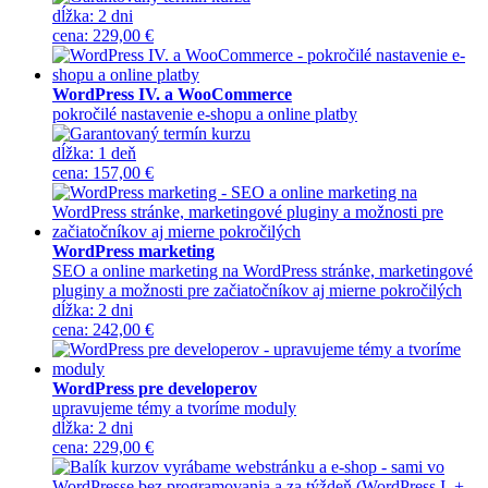
dĺžka:
2 dni
cena
:
229,00 €
WordPress IV. a WooCommerce
pokročilé nastavenie e-shopu a online platby
dĺžka:
1 deň
cena
:
157,00 €
WordPress marketing
SEO a online marketing na WordPress stránke, marketingové
pluginy a možnosti pre začiatočníkov aj mierne pokročilých
dĺžka:
2 dni
cena
:
242,00 €
WordPress pre developerov
upravujeme témy a tvoríme moduly
dĺžka:
2 dni
cena
:
229,00 €