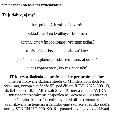
Ste nároční na kvalitu vzdelávania?
To je dobre, aj my!
tisíce spokojných zákazníkov ročne
zakladáme si na kvalitných lektoroch
garantujeme vám spokojnosť vrátením peňazí
u nás môžete bezplatne opakovať kurz
ponúkame bezplatné poradenstvo – áno, aj osobné
u nás vopred viete, kto vás bude učiť
IT kurzy a školenia od profesionálov pre profesionálov.
Sme certifikované školiace stredisko Ministerstvom školstva,
výskumu, vývoja a mládeže SR pod číslom RCVI_2025_000143,
držiteľom certifikátu Microsoft Silver Partner a členom AVIDA –
Ambasádora vzdelávania dospelých na Slovensku i v zahraničí.​​​​​​​​​​​​​​​​
Oficiálne MikroTik certifikované školiace centrum s
kvalifikovanými trénermi ​​​​​​​​​​a certifikované školiace stredisko podľa
normy STN EN ISO 9001:2016 – garancia kvality vo vzdelávaní.