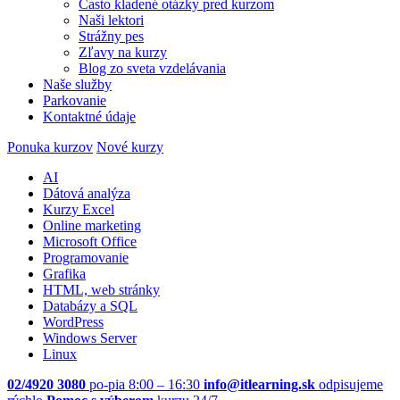
Často kladené otázky pred kurzom
Naši lektori
Strážny pes
Zľavy na kurzy
Blog zo sveta vzdelávania
Naše služby
Parkovanie
Kontaktné údaje
Ponuka kurzov
Nové kurzy
AI
Dátová analýza
Kurzy Excel
Online marketing
Microsoft Office
Programovanie
Grafika
HTML, web stránky
Databázy a SQL
WordPress
Windows Server
Linux
02/4920 3080
po-pia 8:00 – 16:30
info@itlearning.sk
odpisujeme