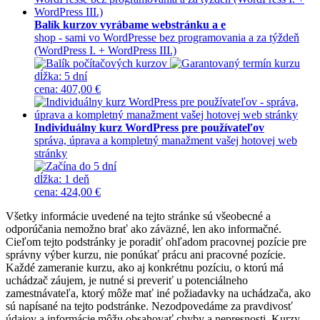
Balík kurzov vyrábame webstránku a e
shop - sami vo WordPresse bez programovania a za týždeň
(WordPress I. + WordPress III.)
dĺžka:
5 dní
cena
:
407,00 €
Individuálny kurz WordPress pre používateľov
správa, úprava a kompletný manažment vašej hotovej web
stránky
dĺžka:
1 deň
cena
:
424,00 €
Všetky informácie uvedené na tejto stránke sú všeobecné a
odporúčania nemožno brať ako záväzné, len ako informačné.
Cieľom tejto podstránky je poradiť ohľadom pracovnej pozície pre
správny výber kurzu, nie ponúkať prácu ani pracovné pozície.
Každé zameranie kurzu, ako aj konkrétnu pozíciu, o ktorú má
uchádzač záujem, je nutné si preveriť u potenciálneho
zamestnávateľa, ktorý môže mať iné požiadavky na uchádzača, ako
sú napísané na tejto podstránke. Nezodpovedáme za pravdivosť
údajov a informácie môžu obsahovať chyby a nepresnosti. Kurzy