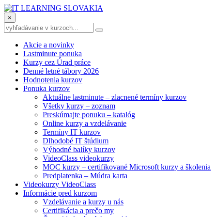
×
Akcie a novinky
Lastminute ponuka
Kurzy cez Úrad práce
Denné letné tábory 2026
Hodnotenia kurzov
Ponuka kurzov
Aktuálne lastminute – zlacnené termíny kurzov
Všetky kurzy – zoznam
Preskúmajte ponuku – katalóg
Online kurzy a vzdelávanie
Termíny IT kurzov
Dlhodobé IT štúdium
Výhodné balíky kurzov
VideoClass videokurzy
MOC kurzy – certifikované Microsoft kurzy a školenia
Predplatenka – Múdra karta
Videokurzy VideoClass
Informácie pred kurzom
Vzdelávanie a kurzy u nás
Certifikácia a prečo my