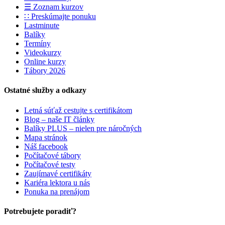
☰ Zoznam kurzov
∷ Preskúmajte ponuku
Lastminute
Balíky
Termíny
Videokurzy
Online kurzy
Tábory 2026
Ostatné služby a odkazy
Letná súťaž cestujte s certifikátom
Blog – naše IT články
Balíky PLUS – nielen pre náročných
Mapa stránok
Náš facebook
Počítačové tábory
Počítačové testy
Zaujímavé certifikáty
Kariéra lektora u nás
Ponuka na prenájom
Potrebujete poradiť?