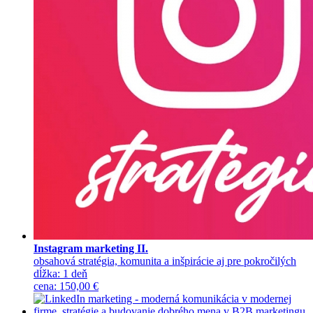
Instagram marketing II.
obsahová stratégia, komunita a inšpirácie aj pre pokročilých
dĺžka:
1 deň
cena
:
150,00 €