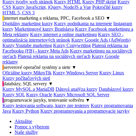
Kurzy tvorby web stránok
Kurzy HTML
Kurzy PHP skript
Kurzy
CSS
Kurzy JavaScript, jQuery, NodeJS a Vue
Pokročilé kurzy
HTML 5, CSS 3
internet marketing a reklama, PPC, Facebook a SEO
▼
Digitálny marketing kurzy
Kurzy podnikania na internete
Instagram
kurzy
Marketingové kurzy Bratislava
Kurzy Facebook marketingu a
Meta reklamy
Kurzy internet a online marketingu
Kurzy SEO -
optimalizácia internetových stránok
Kurzy Google Ads (AdWords)
Kurzy Youtube marketing
Kurzy Copywriting
Platená reklama na
Facebooku (FB) - kurzy Meta Ads
Kurzy marketingu na sociálnych
sieťach
Platená reklama na sociálnych sieťach
Kurzy Google
reklamy
serverové operačné systémy a siete
▼
Oficiálne kurzy MikroTik
Kurzy Windows Server
Kurzy Linux
Kurzy počítačových sietí
databázy, SQL servery
▼
Kurzy MySQL a MariaDB
Dátová analýza kurzy
Databázové kurzy
Kurzy SQL
Kurzy Oracle
Kurzy Microsoft SQL Server
programovacie jazyky, testovanie softvéru
▼
Kurzy testovania softwaru, kurzy pre testerov
Kurzy programovania
Java
Kurzy Python
Kurzy programovania a programovacie jazyky
Aktuálne
Pomoc s výberom
Naše služby