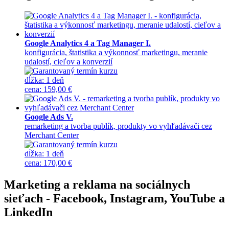
Google Analytics 4 a Tag Manager I.
konfigurácia, štatistika a výkonnosť marketingu, meranie
udalostí, cieľov a konverzií
dĺžka:
1 deň
cena
:
159,00 €
Google Ads V.
remarketing a tvorba publík, produkty vo vyhľadávači cez
Merchant Center
dĺžka:
1 deň
cena
:
170,00 €
Marketing a reklama na sociálnych
sieťach - Facebook, Instagram, YouTube a
LinkedIn