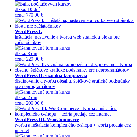
dĺžka:
10 dní
cena
:
770,00 €
WordPress I.
inštalácia, nastavenie a tvorba web stránok a blogu pre
začiatočníkov
dĺžka:
3 dni
cena
:
229,00 €
WordPress II. vizuálna kompozícia
dizajnovanie a tvorba obsahu, špičkové grafické podstránky
pre neprogramátorov
dĺžka:
2 dni
cena
:
200,00 €
WordPress III. WooCommerce
tvorba a inštalácia kompletného e-shopu + teória predaja cez
internet