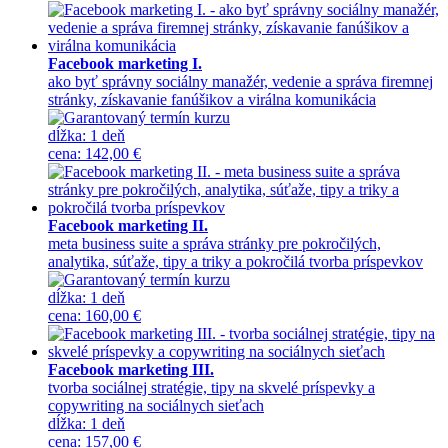
Facebook marketing I.
ako byť správny sociálny manažér, vedenie a správa firemnej
stránky, získavanie fanúšikov a virálna komunikácia
dĺžka:
1 deň
cena
:
142,00 €
Facebook marketing II.
meta business suite a správa stránky pre pokročilých,
analytika, súťaže, tipy a triky a pokročilá tvorba príspevkov
dĺžka:
1 deň
cena
:
160,00 €
Facebook marketing III.
tvorba sociálnej stratégie, tipy na skvelé príspevky a
copywriting na sociálnych sieťach
dĺžka:
1 deň
cena
:
157,00 €