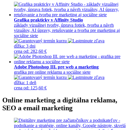
Grafika prakticky v Affinity Studio
základy vizuálnej tvorby, úprava fotiek, tvorba a návrh
vizuálov, AI úpravy, retušovanie a tvorba pre marketing aj
sociálne siete
dĺžka:
3 dni
cena
od
:
282,60 €
Adobe Photoshop III. pre web a marketing
grafika pre online reklamu a sociálne siete
dĺžka:
1 deň
cena
od
:
125,60 €
Online marketing a digitálna reklama,
SEO a email marketing