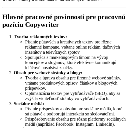
Hlavné pracovné povinnosti pre pracovnú
pozíciu Copywriter
Tvorba reklamných textov:
Písanie pútavých a kreatívnych textov pre rôzne
reklamné kampane, vrátane online reklám, tlačových
inzerátov a televíznych spotov.
Spolupráca s marketingovým tímom na vývoji
konceptov a sloganov, ktoré efektívne komunikujú
kľúčové posolstvá značky.
Obsah pre webové stránky a blogy:
Tvorba a úprava obsahu pre firemné webové stránky,
vrátane produktových opisov, článkov a blogových
príspevkov.
Optimalizácia textov pre vyhľadávače (SEO), aby sa
zvýšila viditeľnosť stránky vo vyhľadávačoch.
Sociálne médiá:
Písanie príspevkov a obsahu pre sociálne médiá, ktoré
sú pútavé a podporujú interakciu so sledovateľmi.
Prispôsobovanie obsahu pre rôzne platformy sociálnych
médií (napríklad Facebook, Instagram, LinkedIn).