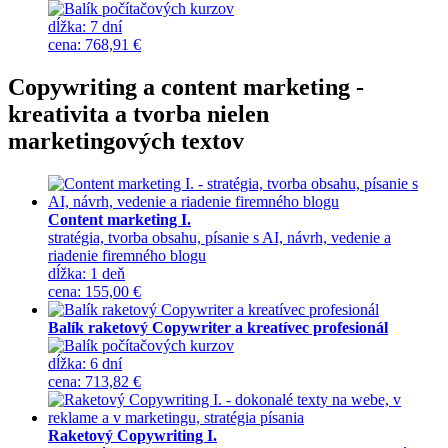
dĺžka:
7 dní
cena
:
768,91 €
Copywriting a content marketing -
kreativita a tvorba nielen
marketingových textov
Content marketing I.
stratégia, tvorba obsahu, písanie s AI, návrh, vedenie a
riadenie firemného blogu
dĺžka:
1 deň
cena
:
155,00 €
Balík raketový Copywriter a kreatívec profesionál
dĺžka:
6 dní
cena
:
713,82 €
Raketový Copywriting I.