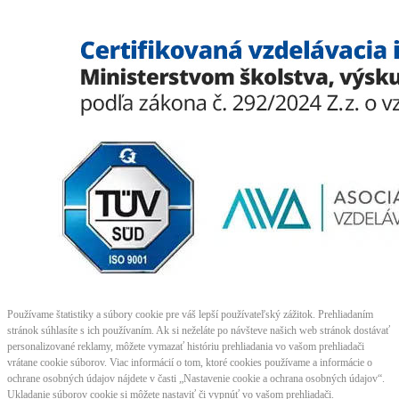
Používame štatistiky a súbory cookie pre váš lepší používateľský zážitok. Prehliadaním
stránok súhlasíte s ich používaním. Ak si neželáte po návšteve našich web stránok dostávať
personalizované reklamy, môžete vymazať históriu prehliadania vo vašom prehliadači
vrátane cookie súborov. Viac informácií o tom, ktoré cookies používame a informácie o
ochrane osobných údajov nájdete v časti „Nastavenie cookie a ochrana osobných údajov“.
Ukladanie súborov cookie si môžete nastaviť či vypnúť vo vašom prehliadači.