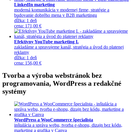
LinkedIn marketing
moderná komunikácia v modernej firme, stratégie a
budovanie dobrého mena v B2B marketingu
dĺžka:
1 deň
cena
:
171,00 €
Efektívny YouTube marketing I.
zakladáme a spravujeme kanál, stratégia a úvod do platenej
reklamy
dĺžka:
1 deň
cena
:
156,00 €
Tvorba a výroba webstránok bez
programovania, WordPress a redakčné
systémy
WordPress a WooCommerce špecialista
inštalácia a správa webu, tvorba e-shopu, dizajn bez kódu,
marketing a grafika v Canva