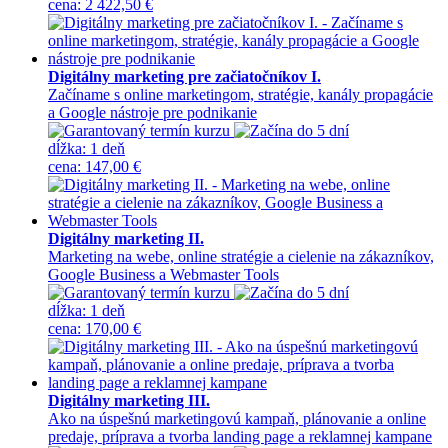
cena
:
2 422,50 €
Digitálny marketing pre začiatočníkov I.
Začíname s online marketingom, stratégie, kanály propagácie
a Google nástroje pre podnikanie
dĺžka:
1 deň
cena
:
147,00 €
Digitálny marketing II.
Marketing na webe, online stratégie a cielenie na zákazníkov,
Google Business a Webmaster Tools
dĺžka:
1 deň
cena
:
170,00 €
Digitálny marketing III.
Ako na úspešnú marketingovú kampaň, plánovanie a online
predaje, príprava a tvorba landing page a reklamnej kampane