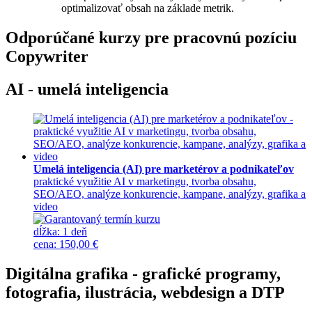
optimalizovať obsah na základe metrik.
Odporúčané kurzy pre pracovnú pozíciu
Copywriter
AI - umelá inteligencia
Umelá inteligencia (AI) pre marketérov a podnikateľov
praktické využitie AI v marketingu, tvorba obsahu,
SEO/AEO, analýze konkurencie, kampane, analýzy, grafika a
video
dĺžka:
1 deň
cena
:
150,00 €
Digitálna grafika - grafické programy,
fotografia, ilustrácia, webdesign a DTP