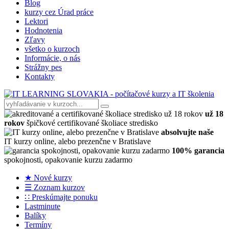
Blog
kurzy cez Úrad práce
Lektori
Hodnotenia
Zľavy
všetko o kurzoch
Informácie, o nás
Strážny pes
Kontakty
už 18
rokov
špičkové certifikované školiace stredisko
absolvujte naše
IT kurzy online, alebo prezenčne v Bratislave
100% garancia
spokojnosti, opakovanie kurzu zadarmo
★ Nové kurzy
☰ Zoznam kurzov
∷ Preskúmajte ponuku
Lastminute
Balíky
Termíny