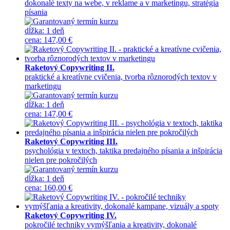
dokonalé texty na webe, v reklame a v marketingu, stratégia
písania
dĺžka:
1 deň
cena
:
147,00 €
Raketový Copywriting II.
praktické a kreatívne cvičenia, tvorba rôznorodých textov v
marketingu
dĺžka:
1 deň
cena
:
147,00 €
Raketový Copywriting III.
psychológia v textoch, taktika predajného písania a inšpirácia
nielen pre pokročilých
dĺžka:
1 deň
cena
:
160,00 €
Raketový Copywriting IV.
pokročilé techniky vymýšľania a kreativity, dokonalé