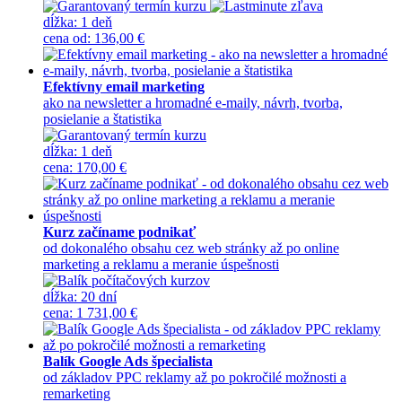
dĺžka:
1 deň
cena
od
:
136,00 €
Efektívny email marketing
ako na newsletter a hromadné e-maily, návrh, tvorba,
posielanie a štatistika
dĺžka:
1 deň
cena
:
170,00 €
Kurz začíname podnikať
od dokonalého obsahu cez web stránky až po online
marketing a reklamu a meranie úspešnosti
dĺžka:
20 dní
cena
:
1 731,00 €
Balík Google Ads špecialista
od základov PPC reklamy až po pokročilé možnosti a
remarketing