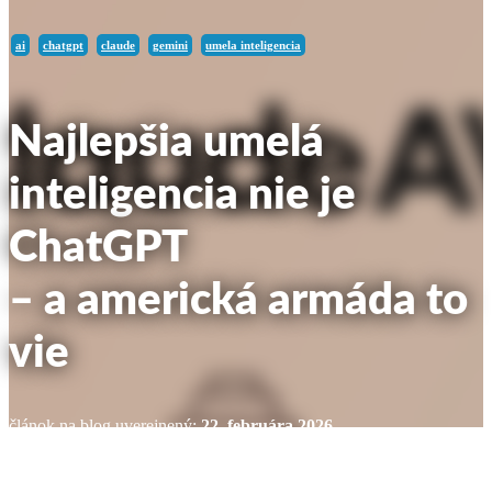
ai
chatgpt
claude
gemini
umela inteligencia
Najlepšia umelá
inteligencia nie je
ChatGPT
– a americká armáda to
vie
článok na blog uverejnený:
22. februára 2026