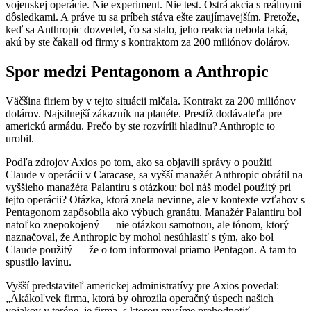
vojenskej operácie. Nie experiment. Nie test. Ostrá akcia s reálnymi
dôsledkami. A práve tu sa príbeh stáva ešte zaujímavejším. Pretože,
keď sa Anthropic dozvedel, čo sa stalo, jeho reakcia nebola taká,
akú by ste čakali od firmy s kontraktom za 200 miliónov dolárov.
Spor medzi Pentagonom a Anthropic
Väčšina firiem by v tejto situácii mlčala. Kontrakt za 200 miliónov
dolárov. Najsilnejší zákazník na planéte. Prestíž dodávateľa pre
americkú armádu. Prečo by ste rozvírili hladinu? Anthropic to
urobil.
Podľa zdrojov Axios po tom, ako sa objavili správy o použití
Claude v operácii v Caracase, sa vyšší manažér Anthropic obrátil na
vyššieho manažéra Palantiru s otázkou: bol náš model použitý pri
tejto operácii? Otázka, ktorá znela nevinne, ale v kontexte vzťahov s
Pentagonom zapôsobila ako výbuch granátu. Manažér Palantiru bol
natoľko znepokojený — nie otázkou samotnou, ale tónom, ktorý
naznačoval, že Anthropic by mohol nesúhlasiť s tým, ako bol
Claude použitý — že o tom informoval priamo Pentagon. A tam to
spustilo lavínu.
Vyšší predstaviteľ americkej administratívy pre Axios povedal:
„Akákoľvek firma, ktorá by ohrozila operačný úspech našich
vojakov v teréne, je firma, s ktorou musíme prehodnotiť