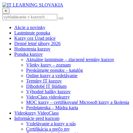
×
Akcie a novinky
Lastminute ponuka
Kurzy cez Úrad práce
Denné letné tábory 2026
Hodnotenia kurzov
Ponuka kurzov
Aktuálne lastminute – zlacnené termíny kurzov
Všetky kurzy – zoznam
Preskúmajte ponuku – katalóg
Online kurzy a vzdelávanie
Termíny IT kurzov
Dlhodobé IT štúdium
Výhodné balíky kurzov
VideoClass videokurzy
MOC kurzy – certifikované Microsoft kurzy a školenia
Predplatenka – Múdra karta
Videokurzy VideoClass
Informácie pred kurzom
Vzdelávanie a kurzy u nás
Certifikácia a prečo my