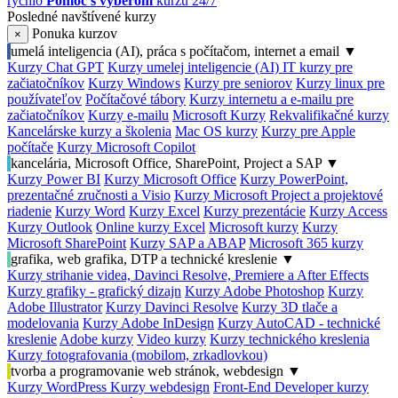
rýchlo
Pomoc s výberom
kurzu 24/7
Posledné navštívené kurzy
Ponuka kurzov
×
umelá inteligencia (AI), práca s počítačom, internet a email
▼
Kurzy Chat GPT
Kurzy umelej inteligencie (AI)
IT kurzy pre
začiatočníkov
Kurzy Windows
Kurzy pre seniorov
Kurzy linux pre
používateľov
Počítačové tábory
Kurzy internetu a e-mailu pre
začiatočníkov
Kurzy e-mailu
Microsoft Kurzy
Rekvalifikačné kurzy
Kancelárske kurzy a školenia
Mac OS kurzy
Kurzy pre Apple
počítače
Kurzy Microsoft Copilot
kancelária, Microsoft Office, SharePoint, Project a SAP
▼
Kurzy Power BI
Kurzy Microsoft Office
Kurzy PowerPoint,
prezentačné zručnosti a Visio
Kurzy Microsoft Project a projektové
riadenie
Kurzy Word
Kurzy Excel
Kurzy prezentácie
Kurzy Access
Kurzy Outlook
Online kurzy Excel
Microsoft kurzy
Kurzy
Microsoft SharePoint
Kurzy SAP a ABAP
Microsoft 365 kurzy
grafika, web grafika, DTP a technické kreslenie
▼
Kurzy strihanie videa, Davinci Resolve, Premiere a After Effects
Kurzy grafiky - grafický dizajn
Kurzy Adobe Photoshop
Kurzy
Adobe Illustrator
Kurzy Davinci Resolve
Kurzy 3D tlače a
modelovania
Kurzy Adobe InDesign
Kurzy AutoCAD - technické
kreslenie
Adobe kurzy
Video kurzy
Kurzy technického kreslenia
Kurzy fotografovania (mobilom, zrkadlovkou)
tvorba a programovanie web stránok, webdesign
▼
Kurzy WordPress
Kurzy webdesign
Front-End Developer kurzy