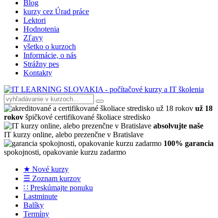
Blog
kurzy cez Úrad práce
Lektori
Hodnotenia
Zľavy
všetko o kurzoch
Informácie, o nás
Strážny pes
Kontakty
už 18
rokov
špičkové certifikované školiace stredisko
absolvujte naše
IT kurzy online, alebo prezenčne v Bratislave
100% garancia
spokojnosti, opakovanie kurzu zadarmo
★ Nové kurzy
☰ Zoznam kurzov
∷ Preskúmajte ponuku
Lastminute
Balíky
Termíny