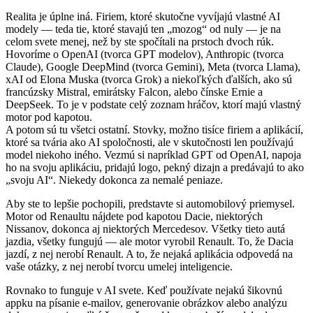
Realita je úplne iná. Firiem, ktoré skutočne vyvíjajú vlastné AI
modely — teda tie, ktoré stavajú ten „mozog“ od nuly — je na
celom svete menej, než by ste spočítali na prstoch dvoch rúk.
Hovoríme o OpenAI (tvorca GPT modelov), Anthropic (tvorca
Claude), Google DeepMind (tvorca Gemini), Meta (tvorca Llama),
xAI od Elona Muska (tvorca Grok) a niekoľkých ďalších, ako sú
francúzsky Mistral, emirátsky Falcon, alebo čínske Ernie a
DeepSeek. To je v podstate celý zoznam hráčov, ktorí majú vlastný
motor pod kapotou.
A potom sú tu všetci ostatní. Stovky, možno tisíce firiem a aplikácií,
ktoré sa tvária ako AI spoločnosti, ale v skutočnosti len používajú
model niekoho iného. Vezmú si napríklad GPT od OpenAI, napoja
ho na svoju aplikáciu, pridajú logo, pekný dizajn a predávajú to ako
„svoju AI“. Niekedy dokonca za nemalé peniaze.
Aby ste to lepšie pochopili, predstavte si automobilový priemysel.
Motor od Renaultu nájdete pod kapotou Dacie, niektorých
Nissanov, dokonca aj niektorých Mercedesov. Všetky tieto autá
jazdia, všetky fungujú — ale motor vyrobil Renault. To, že Dacia
jazdí, z nej nerobí Renault. A to, že nejaká aplikácia odpovedá na
vaše otázky, z nej nerobí tvorcu umelej inteligencie.
Rovnako to funguje v AI svete. Keď používate nejakú šikovnú
appku na písanie e-mailov, generovanie obrázkov alebo analýzu