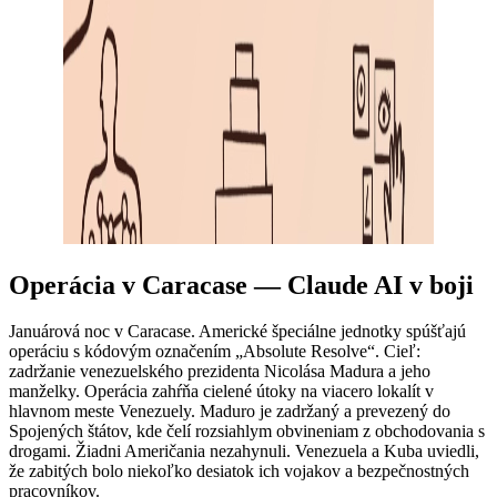
Operácia v Caracase — Claude AI v boji
Januárová noc v Caracase. Americké špeciálne jednotky spúšťajú
operáciu s kódovým označením „Absolute Resolve“. Cieľ:
zadržanie venezuelského prezidenta Nicolása Madura a jeho
manželky. Operácia zahŕňa cielené útoky na viacero lokalít v
hlavnom meste Venezuely. Maduro je zadržaný a prevezený do
Spojených štátov, kde čelí rozsiahlym obvineniam z obchodovania s
drogami. Žiadni Američania nezahynuli. Venezuela a Kuba uviedli,
že zabitých bolo niekoľko desiatok ich vojakov a bezpečnostných
pracovníkov.