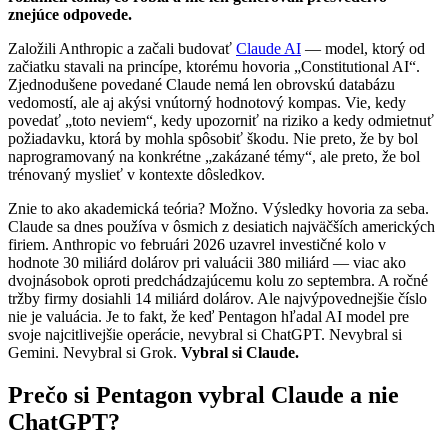
znejúce odpovede.
Založili Anthropic a začali budovať
Claude AI
— model, ktorý od
začiatku stavali na princípe, ktorému hovoria „Constitutional AI“.
Zjednodušene povedané Claude nemá len obrovskú databázu
vedomostí, ale aj akýsi vnútorný hodnotový kompas. Vie, kedy
povedať „toto neviem“, kedy upozorniť na riziko a kedy odmietnuť
požiadavku, ktorá by mohla spôsobiť škodu. Nie preto, že by bol
naprogramovaný na konkrétne „zakázané témy“, ale preto, že bol
trénovaný myslieť v kontexte dôsledkov.
Znie to ako akademická teória? Možno. Výsledky hovoria za seba.
Claude sa dnes používa v ôsmich z desiatich najväčších amerických
firiem. Anthropic vo februári 2026 uzavrel investičné kolo v
hodnote 30 miliárd dolárov pri valuácii 380 miliárd — viac ako
dvojnásobok oproti predchádzajúcemu kolu zo septembra. A ročné
tržby firmy dosiahli 14 miliárd dolárov. Ale najvýpovednejšie číslo
nie je valuácia. Je to fakt, že keď Pentagon hľadal AI model pre
svoje najcitlivejšie operácie, nevybral si ChatGPT. Nevybral si
Gemini. Nevybral si Grok.
Vybral si Claude.
Prečo si Pentagon vybral Claude a nie
ChatGPT?