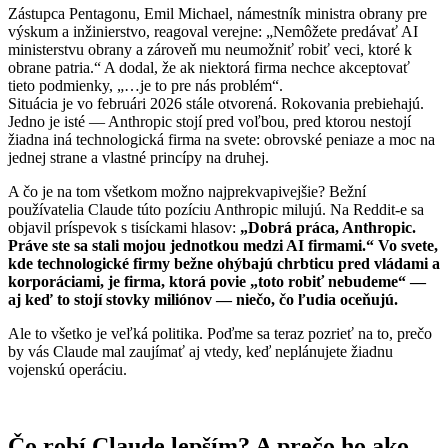
Zástupca Pentagonu, Emil Michael, námestník ministra obrany pre
výskum a inžinierstvo, reagoval verejne: „Nemôžete predávať AI
ministerstvu obrany a zároveň mu neumožniť robiť veci, ktoré k
obrane patria.“ A dodal, že ak niektorá firma nechce akceptovať
tieto podmienky, „…je to pre nás problém“.
Situácia je vo februári 2026 stále otvorená. Rokovania prebiehajú.
Jedno je isté — Anthropic stojí pred voľbou, pred ktorou nestojí
žiadna iná technologická firma na svete: obrovské peniaze a moc na
jednej strane a vlastné princípy na druhej.
A čo je na tom všetkom možno najprekvapivejšie? Bežní
používatelia Claude túto pozíciu Anthropic milujú. Na Reddit-e sa
objavil príspevok s tisíckami hlasov:
„Dobrá práca, Anthropic.
Práve ste sa stali mojou jednotkou medzi AI firmami.“ Vo svete,
kde technologické firmy bežne ohýbajú chrbticu pred vládami a
korporáciami, je firma, ktorá povie „toto robiť nebudeme“ —
aj keď to stojí stovky miliónov — niečo, čo ľudia oceňujú.
Ale to všetko je veľká politika. Poďme sa teraz pozrieť na to, prečo
by vás Claude mal zaujímať aj vtedy, keď neplánujete žiadnu
vojenskú operáciu.
Čo robí Claude lepším? A prečo ho ako