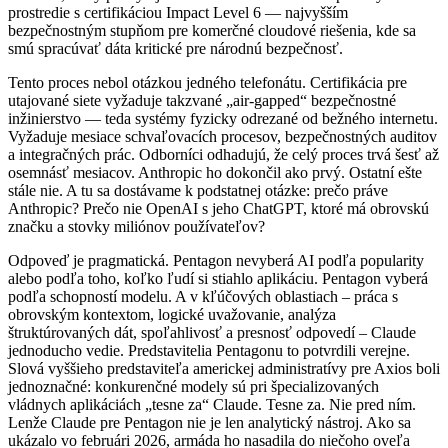
prostredie s certifikáciou Impact Level 6 — najvyšším
bezpečnostným stupňom pre komerčné cloudové riešenia, kde sa
smú spracúvať dáta kritické pre národnú bezpečnosť.
Tento proces nebol otázkou jedného telefonátu. Certifikácia pre
utajované siete vyžaduje takzvané „air-gapped“ bezpečnostné
inžinierstvo — teda systémy fyzicky odrezané od bežného internetu.
Vyžaduje mesiace schvaľovacích procesov, bezpečnostných auditov
a integračných prác. Odborníci odhadujú, že celý proces trvá šesť až
osemnásť mesiacov. Anthropic ho dokončil ako prvý. Ostatní ešte
stále nie. A tu sa dostávame k podstatnej otázke: prečo práve
Anthropic? Prečo nie OpenAI s jeho ChatGPT, ktoré má obrovskú
značku a stovky miliónov používateľov?
Odpoveď je pragmatická. Pentagon nevyberá AI podľa popularity
alebo podľa toho, koľko ľudí si stiahlo aplikáciu. Pentagon vyberá
podľa schopností modelu. A v kľúčových oblastiach – práca s
obrovským kontextom, logické uvažovanie, analýza
štruktúrovaných dát, spoľahlivosť a presnosť odpovedí – Claude
jednoducho vedie. Predstavitelia Pentagonu to potvrdili verejne.
Slová vyššieho predstaviteľa americkej administratívy pre Axios boli
jednoznačné: konkurenčné modely sú pri špecializovaných
vládnych aplikáciách „tesne za“ Claude. Tesne za. Nie pred ním.
Lenže Claude pre Pentagon nie je len analytický nástroj. Ako sa
ukázalo vo februári 2026, armáda ho nasadila do niečoho oveľa