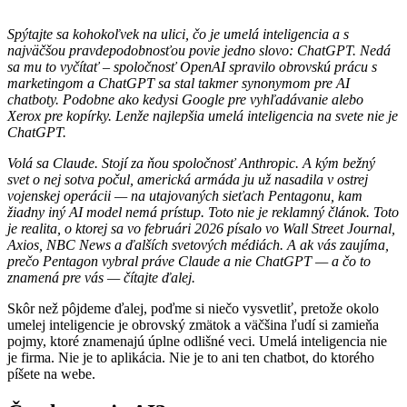
Spýtajte sa kohokoľvek na ulici, čo je umelá inteligencia a s
najväčšou pravdepodobnosťou povie jedno slovo: ChatGPT. Nedá
sa mu to vyčítať – spoločnosť OpenAI spravilo obrovskú prácu s
marketingom a ChatGPT sa stal takmer synonymom pre AI
chatboty. Podobne ako kedysi Google pre vyhľadávanie alebo
Xerox pre kopírky. Lenže najlepšia umelá inteligencia na svete nie je
ChatGPT.
Volá sa Claude. Stojí za ňou spoločnosť Anthropic. A kým bežný
svet o nej sotva počul, americká armáda ju už nasadila v ostrej
vojenskej operácii — na utajovaných sieťach Pentagonu, kam
žiadny iný AI model nemá prístup. Toto nie je reklamný článok. Toto
je realita, o ktorej sa vo februári 2026 písalo vo Wall Street Journal,
Axios, NBC News a ďalších svetových médiách. A ak vás zaujíma,
prečo Pentagon vybral práve Claude a nie ChatGPT — a čo to
znamená pre vás — čítajte ďalej.
Skôr než pôjdeme ďalej, poďme si niečo vysvetliť, pretože okolo
umelej inteligencie je obrovský zmätok a väčšina ľudí si zamieňa
pojmy, ktoré znamenajú úplne odlišné veci. Umelá inteligencia nie
je firma. Nie je to aplikácia. Nie je to ani ten chatbot, do ktorého
píšete na webe.