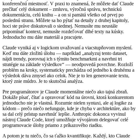
konferenčnú miestnosť. V praxi to znamená, že môžete dať Claude
prečítať celý dokument – zmluvu, výročnú správu, technickú
dokumentáciu, celú knihu – a on si pamätá všetko od prvej po
poslednú stranu. Môžete sa ho pýtať na detaily z druhej kapitoly,
hoci ste práve diskutovali o siedmej. Nemusíte mu neustále
pripomínať kontext, nemusíte rozdeľovať dlhé texty na kúsky.
Jednoducho mu dáte materiál a pracujete.
Claude vyniká aj v logickom uvažovaní a viacstupňovom myslení.
Keď mu dáte zložitú úlohu — napríklad „analyzuj tento dataset,
nájdi trendy, porovnaj ich s týmito benchmarkmi a navrhni tri
stratégie na základe výsledkov“ — neodpovedá povrchne. Rozloží
problém na kroky, systematicky prechádza od jedného k druhému a
výsledok dáva zmysel ako celok. Nie je to len generovanie textu,
ktorý znie múdro. Je to skutočná analýza.
Pre programátorov je Claude momentálne niečo ako tajná zbraň.
Dokáže písať, čítať a opravovať kód na úrovni, ktorá konkurentom
jednoducho nie je vlastná. Rozumie nielen syntaxi, ale aj logike za
kódom – prečo niečo nefunguje, kde je chyba v architektúre, ako by
sa dal celý prístup navrhnúť lepšie. Anthropic dokonca vyvinul
nástroj Claude Code, ktorý umožňuje vývojárom delegovať celé
programovacie úlohy priamo z príkazového riadku.
A potom je tu niečo, čo sa ťažko kvantifikuje. Každý, kto Claude