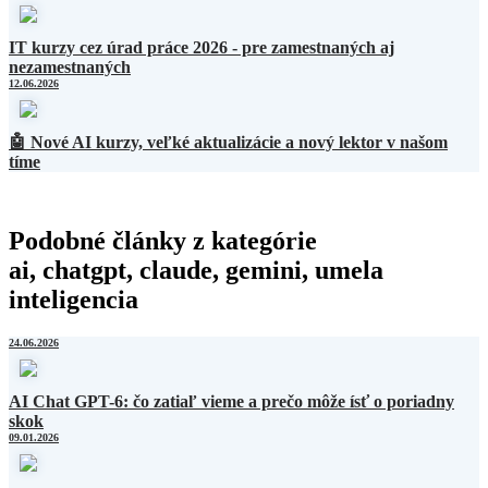
IT kurzy cez úrad práce 2026 - pre zamestnaných aj
nezamestnaných
12.06.2026
🤖 Nové AI kurzy, veľké aktualizácie a nový lektor v našom
tíme
Podobné články z kategórie
ai, chatgpt, claude, gemini, umela
inteligencia
24.06.2026
AI Chat GPT-6: čo zatiaľ vieme a prečo môže ísť o poriadny
skok
09.01.2026