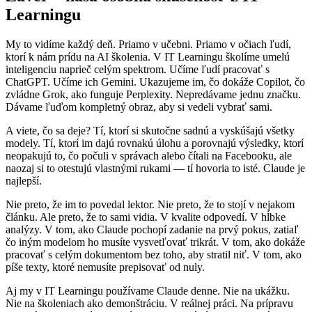
Learningu
My to vidíme každý deň. Priamo v učebni. Priamo v očiach ľudí,
ktorí k nám prídu na AI školenia. V IT Learningu školíme umelú
inteligenciu naprieč celým spektrom. Učíme ľudí pracovať s
ChatGPT. Učíme ich Gemini. Ukazujeme im, čo dokáže Copilot, čo
zvládne Grok, ako funguje Perplexity. Nepredávame jednu značku.
Dávame ľuďom kompletný obraz, aby si vedeli vybrať sami.
A viete, čo sa deje? Tí, ktorí si skutočne sadnú a vyskúšajú všetky
modely. Tí, ktorí im dajú rovnakú úlohu a porovnajú výsledky, ktorí
neopakujú to, čo počuli v správach alebo čítali na Facebooku, ale
naozaj si to otestujú vlastnými rukami — tí hovoria to isté. Claude je
najlepší.
Nie preto, že im to povedal lektor. Nie preto, že to stojí v nejakom
článku. Ale preto, že to sami vidia. V kvalite odpovedí. V hĺbke
analýzy. V tom, ako Claude pochopí zadanie na prvý pokus, zatiaľ
čo iným modelom ho musíte vysvetľovať trikrát. V tom, ako dokáže
pracovať s celým dokumentom bez toho, aby stratil niť. V tom, ako
píše texty, ktoré nemusíte prepisovať od nuly.
Aj my v IT Learningu používame Claude denne. Nie na ukážku.
Nie na školeniach ako demonštráciu. V reálnej práci. Na prípravu