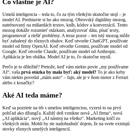
Čo vlastne je AI?
Umelá inteligencia – teda to, čo za tým všetkým skutočne stojí – je
model AI. Predstavte si ho ako mozog. Obrovský digitálny mozog,
natrénovaný na miliardách textov, kníh, kódov a konverzácií. Tento
mozog dokáže rozumieť otázkam, analyzovať dáta, písať texty,
programovať a riešiť problémy. A teraz pozor – ten istý mozog môže
byť zabalený do rôznych obalov. Keď otvoríte ChatGPT, používate
model od firmy OpenAI. Keď otvoríte Gemini, používate model od
Google. Keď otvoríte Claude, používate model od Anthropic.
Aplikácia je len obálka. Model AI je to, čo skutočne myslí.
Prečo je to dôležité? Pretože, keď vám niekto povie „my používame
AI“, vaša
prvá otázka by mala byť: aký model?
To je ako keby
vám niekto povedal „mám auto“ – fajn, ale je v ňom motor z Ferrari
alebo z kosačky?
Aké AI teda máme?
Keď sa pozriete na trh s umelou inteligenciou, vyzerá to na prvý
pohľad ako džungľa. Každý deň vznikne nová „AI firma“, nová
„AI aplikácia“, nový „AI nástroj na všetko“. Marketing kričí zo
všetkých strán. Mohli by ste nadobudnúť dojem, že na svete existujú
stovky rôznych umelých inteligencií.