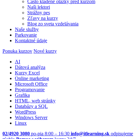
Často kladené otázky pred kurzom
Naši lektori
Strážny pes
Zľavy na kurzy
Blog zo sveta vzdelávania
Naše služby
Parkovanie
Kontaktné údaje
Ponuka kurzov
Nové kurzy
AI
Dátová analýza
Kurzy Excel
Online marketing
Microsoft Office
Programovanie
Grafika
HTML, web stránky
Databázy a SQL
WordPress
Windows Server
Linux
02/4920 3080
po-pia 8:00 – 16:30
info@itlearning.sk
odpisujeme