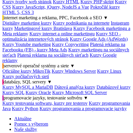
Kurzy tvorby web stránok
Kurzy HTML
Kurzy PHP skript
Kurzy
CSS
Kurzy JavaScript, jQuery, NodeJS a Vue
Pokročilé kurzy
HTML 5, CSS 3
internet marketing a reklama, PPC, Facebook a SEO
▼
Digitálny marketing kurzy
Kurzy podnikania na internete
Instagram
kurzy
Marketingové kurzy Bratislava
Kurzy Facebook marketingu a
Meta reklamy
Kurzy internet a online marketingu
Kurzy SEO -
optimalizácia internetových stránok
Kurzy Google Ads (AdWords)
Kurzy Youtube marketing
Kurzy Copywriting
Platená reklama na
Facebooku (FB) - kurzy Meta Ads
Kurzy marketingu na sociálnych
sieťach
Platená reklama na sociálnych sieťach
Kurzy Google
reklamy
serverové operačné systémy a siete
▼
Oficiálne kurzy MikroTik
Kurzy Windows Server
Kurzy Linux
Kurzy počítačových sietí
databázy, SQL servery
▼
Kurzy MySQL a MariaDB
Dátová analýza kurzy
Databázové kurzy
Kurzy SQL
Kurzy Oracle
Kurzy Microsoft SQL Server
programovacie jazyky, testovanie softvéru
▼
Kurzy testovania softwaru, kurzy pre testerov
Kurzy programovania
Java
Kurzy Python
Kurzy programovania a programovacie jazyky
Aktuálne
Pomoc s výberom
Naše služby