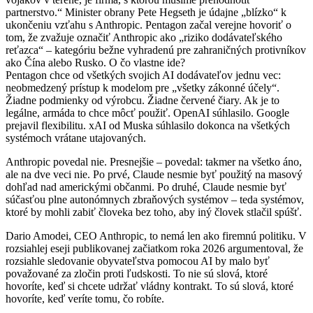
partnerstvo.“ Minister obrany Pete Hegseth je údajne „blízko“ k
ukončeniu vzťahu s Anthropic. Pentagon začal verejne hovoriť o
tom, že zvažuje označiť Anthropic ako „riziko dodávateľského
reťazca“ – kategóriu bežne vyhradenú pre zahraničných protivníkov
ako Čína alebo Rusko. O čo vlastne ide?
Pentagon chce od všetkých svojich AI dodávateľov jednu vec:
neobmedzený prístup k modelom pre „všetky zákonné účely“.
Žiadne podmienky od výrobcu. Žiadne červené čiary. Ak je to
legálne, armáda to chce môcť použiť. OpenAI súhlasilo. Google
prejavil flexibilitu. xAI od Muska súhlasilo dokonca na všetkých
systémoch vrátane utajovaných.
Anthropic povedal nie. Presnejšie – povedal: takmer na všetko áno,
ale na dve veci nie. Po prvé, Claude nesmie byť použitý na masový
dohľad nad americkými občanmi. Po druhé, Claude nesmie byť
súčasťou plne autonómnych zbraňových systémov – teda systémov,
ktoré by mohli zabiť človeka bez toho, aby iný človek stlačil spúšť.
Dario Amodei, CEO Anthropic, to nemá len ako firemnú politiku. V
rozsiahlej eseji publikovanej začiatkom roka 2026 argumentoval, že
rozsiahle sledovanie obyvateľstva pomocou AI by malo byť
považované za zločin proti ľudskosti. To nie sú slová, ktoré
hovoríte, keď si chcete udržať vládny kontrakt. To sú slová, ktoré
hovoríte, keď veríte tomu, čo robíte.