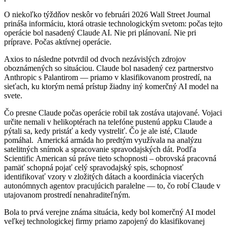
O niekoľko týždňov neskôr vo februári 2026 Wall Street Journal
prináša informáciu, ktorá otrasie technologickým svetom: počas tejto
operácie bol nasadený Claude AI. Nie pri plánovaní. Nie pri
príprave. Počas aktívnej operácie.
Axios to následne potvrdil od dvoch nezávislých zdrojov
oboznámených so situáciou. Claude bol nasadený cez partnerstvo
Anthropic s Palantirom — priamo v klasifikovanom prostredí, na
sieťach, ku ktorým nemá prístup žiadny iný komerčný AI model na
svete.
Čo presne Claude počas operácie robil tak zostáva utajované. Vojaci
určite nemali v helikoptérach na telefóne pustenú appku Claude a
pýtali sa, kedy pristáť a kedy vystreliť. Čo je ale isté, Claude
pomáhal. Americká armáda ho predtým využívala na analýzu
satelitných snímok a spracovanie spravodajských dát. Podľa
Scientific American sú práve tieto schopnosti – obrovská pracovná
pamäť schopná pojať celý spravodajský spis, schopnosť
identifikovať vzory v zložitých dátach a koordinácia viacerých
autonómnych agentov pracujúcich paralelne — to, čo robí Claude v
utajovanom prostredí nenahraditeľným.
Bola to prvá verejne známa situácia, kedy bol komerčný AI model
veľkej technologickej firmy priamo zapojený do klasifikovanej