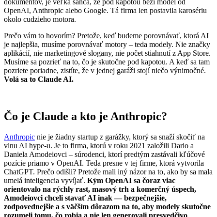
dokumentov, je veľká šanca, že pod kapotou beží model od
OpenAI, Anthropic alebo Google. Tá firma len postavila karosériu
okolo cudzieho motora.
Prečo vám to hovorím? Pretože, keď budeme porovnávať, ktorá AI
je najlepšia, musíme porovnávať motory – teda modely. Nie značky
aplikácií, nie marketingové slogany, nie počet stiahnutí z App Store.
Musíme sa pozrieť na to, čo je skutočne pod kapotou. A keď sa tam
pozriete poriadne, zistíte, že v jednej garáži stojí niečo výnimočné.
Volá sa to Claude AI.
Čo je Claude a kto je Anthropic?
Anthropic
nie je žiadny startup z garážky, ktorý sa snaží skočiť na
vlnu AI hype-u. Je to firma, ktorú v roku 2021 založili Dario a
Daniela Amodeiovci – súrodenci, ktorí predtým zastávali kľúčové
pozície priamo v OpenAI. Teda presne v tej firme, ktorá vytvorila
ChatGPT. Prečo odišli? Pretože mali iný názor na to, ako by sa mala
umelá inteligencia vyvíjať.
Kým OpenAI sa čoraz viac
orientovalo na rýchly rast, masový trh a komerčný úspech,
Amodeiovci chceli stavať AI inak — bezpečnejšie,
zodpovednejšie a s väčším dôrazom na to, aby modely skutočne
rozumeli tomu, čo robia a nie len generovali presvedčivo