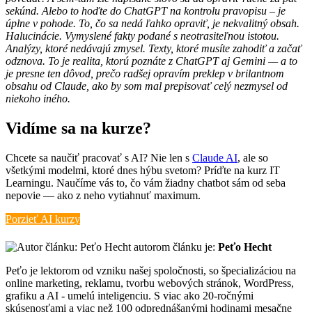
sekúnd. Alebo to hoďte do ChatGPT na kontrolu pravopisu – je
úplne v pohode. To, čo sa nedá ľahko opraviť, je nekvalitný obsah.
Halucinácie. Vymyslené fakty podané s neotrasiteľnou istotou.
Analýzy, ktoré nedávajú zmysel. Texty, ktoré musíte zahodiť a začať
odznova. To je realita, ktorú poznáte z ChatGPT aj Gemini — a to
je presne ten dôvod, prečo radšej opravím preklep v brilantnom
obsahu od Claude, ako by som mal prepisovať celý nezmysel od
niekoho iného.
Vidíme sa na kurze?
Chcete sa naučiť pracovať s AI? Nie len s
Claude AI
, ale so
všetkými modelmi, ktoré dnes hýbu svetom? Príďte na kurz IT
Learningu. Naučíme vás to, čo vám žiadny chatbot sám od seba
nepovie — ako z neho vytiahnuť maximum.
Porzieť AI kurzy
autorom článku je:
Peťo Hecht
Peťo je lektorom od vzniku našej spoločnosti, so špecializáciou na
online marketing, reklamu, tvorbu webových stránok, WordPress,
grafiku a AI - umelú inteligenciu. S viac ako 20-ročnými
skúsenosťami a viac než 100 odprednášanými hodinami mesačne