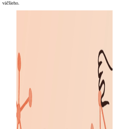
väčšieho.