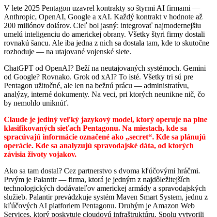
V lete 2025 Pentagon uzavrel kontrakty so štyrmi AI firmami —
Anthropic, OpenAI, Google a xAI. Každý kontrakt v hodnote až
200 miliónov dolárov. Cieľ bol jasný: integrovať najmodernejšiu
umelú inteligenciu do americkej obrany. Všetky štyri firmy dostali
rovnakú šancu. Ale iba jedna z nich sa dostala tam, kde to skutočne
rozhoduje — na utajované vojenské siete.
ChatGPT od OpenAI? Beží na neutajovaných systémoch. Gemini
od Google? Rovnako. Grok od xAI? To isté. Všetky tri sú pre
Pentagon užitočné, ale len na bežnú prácu — administratívu,
analýzy, interné dokumenty. Na veci, pri ktorých neunikne nič, čo
by nemohlo uniknúť.
Claude je jediný veľký jazykový model, ktorý operuje na plne
klasifikovaných sieťach Pentagonu. Na miestach, kde sa
spracúvajú informácie označené ako „secret“. Kde sa plánujú
operácie. Kde sa analyzujú spravodajské dáta, od ktorých
závisia životy vojakov.
Ako sa tam dostal? Cez partnerstvo s dvoma kľúčovými hráčmi.
Prvým je Palantir — firma, ktorá je jedným z najdôležitejších
technologických dodávateľov americkej armády a spravodajských
služieb. Palantir prevádzkuje systém Maven Smart System, jednu z
kľúčových AI platforiem Pentagonu. Druhým je Amazon Web
Services, ktorý poskytuje cloudovú infraštruktúru. Spolu vytvorili