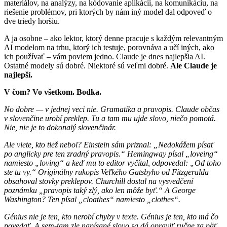
materiálov, na analýzy, na kódovanie aplikácií, na komunikáciu, na
riešenie problémov, pri ktorých by nám iný model dal odpoveď o
dve triedy horšiu.
A ja osobne – ako lektor, ktorý denne pracuje s každým relevantným
AI modelom na trhu, ktorý ich testuje, porovnáva a učí iných, ako
ich používať – vám poviem jedno. Claude je dnes najlepšia AI.
Ostatné modely sú dobré. Niektoré sú veľmi dobré.
Ale Claude je
najlepší.
V čom? Vo všetkom. Bodka.
No dobre — v jednej veci nie. Gramatika a pravopis. Claude občas
v slovenčine urobí preklep. Tu a tam mu ujde slovo, niečo pomotá.
Nie, nie je to dokonalý slovenčinár.
Ale viete, kto tiež nebol? Einstein sám priznal: „Nedokážem písať
po anglicky pre ten zradný pravopis.“ Hemingway písal „loveing“
namiesto „loving“ a keď mu to editor vyčítal, odpovedal: „Od toho
ste tu vy.“ Originálny rukopis Veľkého Gatsbyho od Fitzgeralda
obsahoval stovky preklepov. Churchill dostal na vysvedčení
poznámku „pravopis taký zlý, ako len môže byť.“ A George
Washington? Ten písal „cloathes“ namiesto „clothes“.
Génius nie je ten, kto nerobí chyby v texte. Génius je ten, kto má čo
povedať. A sem-tam zle napísané slovo sa dá opraviť ručne za päť