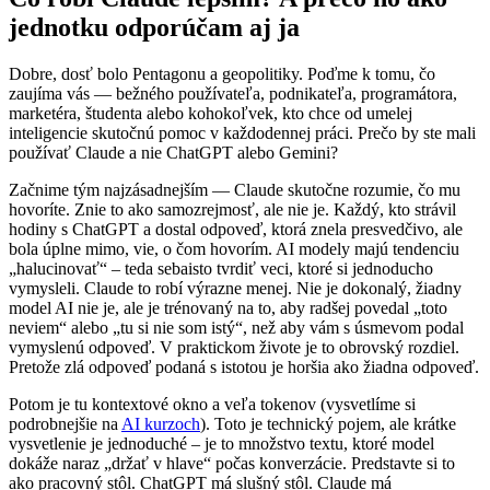
jednotku odporúčam aj ja
Dobre, dosť bolo Pentagonu a geopolitiky. Poďme k tomu, čo
zaujíma vás — bežného používateľa, podnikateľa, programátora,
marketéra, študenta alebo kohokoľvek, kto chce od umelej
inteligencie skutočnú pomoc v každodennej práci. Prečo by ste mali
používať Claude a nie ChatGPT alebo Gemini?
Začnime tým najzásadnejším — Claude skutočne rozumie, čo mu
hovoríte. Znie to ako samozrejmosť, ale nie je. Každý, kto strávil
hodiny s ChatGPT a dostal odpoveď, ktorá znela presvedčivo, ale
bola úplne mimo, vie, o čom hovorím. AI modely majú tendenciu
„halucinovať“ – teda sebaisto tvrdiť veci, ktoré si jednoducho
vymysleli. Claude to robí výrazne menej. Nie je dokonalý, žiadny
model AI nie je, ale je trénovaný na to, aby radšej povedal „toto
neviem“ alebo „tu si nie som istý“, než aby vám s úsmevom podal
vymyslenú odpoveď. V praktickom živote je to obrovský rozdiel.
Pretože zlá odpoveď podaná s istotou je horšia ako žiadna odpoveď.
Potom je tu kontextové okno a veľa tokenov (vysvetlíme si
podrobnejšie na
AI kurzoch
). Toto je technický pojem, ale krátke
vysvetlenie je jednoduché – je to množstvo textu, ktoré model
dokáže naraz „držať v hlave“ počas konverzácie. Predstavte si to
ako pracovný stôl. ChatGPT má slušný stôl. Claude má