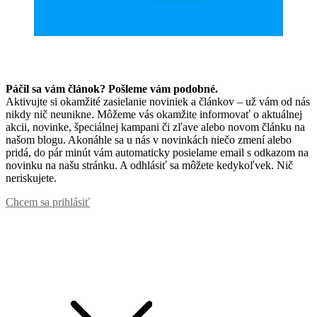
Páčil sa vám článok? Pošleme vám podobné.
Aktivujte si okamžité zasielanie noviniek a článkov – už vám od nás
nikdy nič neunikne. Môžeme vás okamžite informovať o aktuálnej
akcii, novinke, špeciálnej kampani či zľave alebo novom článku na
našom blogu. Akonáhle sa u nás v novinkách niečo zmení alebo
pridá, do pár minút vám automaticky posielame email s odkazom na
novinku na našu stránku. A odhlásiť sa môžete kedykoľvek. Nič
neriskujete.
Chcem sa prihlásiť