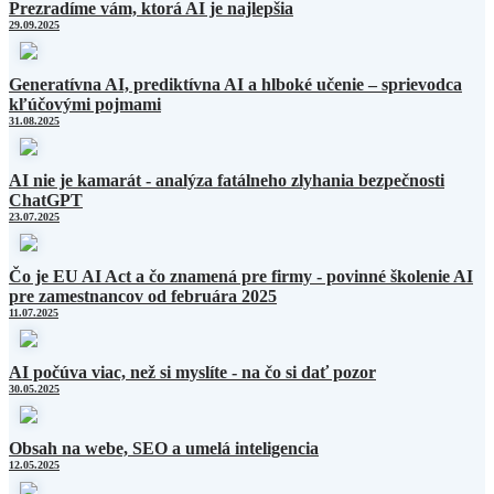
Prezradíme vám, ktorá AI je najlepšia
29.09.2025
Generatívna AI, prediktívna AI a hlboké učenie – sprievodca
kľúčovými pojmami
31.08.2025
AI nie je kamarát - analýza fatálneho zlyhania bezpečnosti
ChatGPT
23.07.2025
Čo je EU AI Act a čo znamená pre firmy - povinné školenie AI
pre zamestnancov od februára 2025
11.07.2025
AI počúva viac, než si myslíte - na čo si dať pozor
30.05.2025
Obsah na webe, SEO a umelá inteligencia
12.05.2025