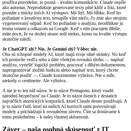
používa pravidelne, to pozná – kvalitu komunikácie. Claude nepíše
ako automat. Neprodukuje generované texty plné klišé a fráz, ktoré
poznáte z tisícky iných AI výstupov. Má štýl. Má hĺbku. Keď ho
požiadate o kreatívny text, nenapíše vám niečo, čo znie ako strojom
vygenerovaný odpad. Keď ho požiadate o analýzu, neodflákne ju
troma vetami a odkazom na Google. Keď s ním pracujete dlhšie,
máte pocit, že na druhej strane sedí niekto, komu na kvalite výstupu
skutočne záleží.
Je ChatGPT zlý? Nie. Je Gemini zlý? Vôbec nie.
Oba sú schopné modely AI, ktoré majú svoje silné stránky. No keď
ich postavíte vedľa seba a dáte všetkým rovnakú úlohu — napísať
analýzu, vyriešiť logický problém, pracovať s dlhým dokumentom,
naprogramovať zložitú funkciu alebo napísať text, ktorý chcete
skutočne použiť — Claude konzistentne vyhráva. Nie o míle,
niekedy o centimetre. Ale vyhráva.
A nie je to len náš názor. Je to názor Pentagonu, ktorý vsadil
národnú bezpečnosť na Claude. Je to názor ôsmich z desiatich
najväčších amerických korporácií, ktoré Claude denne používajú. A
je to názor ľudí, ktorí na našich AI kurzoch sami porovnávajú
modely a prichádzajú k rovnakému záveru. Čím sa dostávame k
tomu poslednému – k našej vlastnej skúsenosti.
Záver – naša osobná skúsenosť z IT