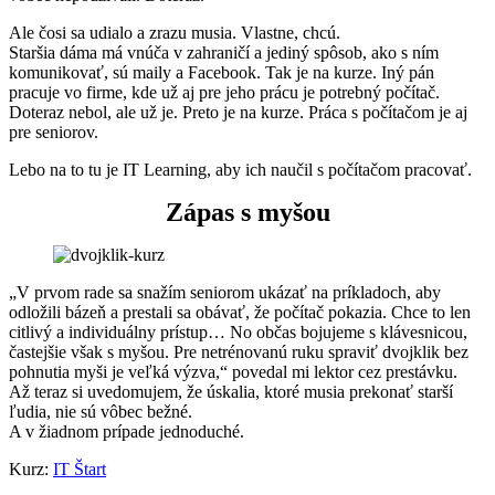
Ale čosi sa udialo a zrazu musia. Vlastne, chcú.
Staršia dáma má vnúča v zahraničí a jediný spôsob, ako s ním
komunikovať, sú maily a Facebook. Tak je na kurze. Iný pán
pracuje vo firme, kde už aj pre jeho prácu je potrebný počítač.
Doteraz nebol, ale už je. Preto je na kurze. Práca s počítačom je aj
pre seniorov.
Lebo na to tu je IT Learning, aby ich naučil s počítačom pracovať.
Zápas s myšou
„V prvom rade sa snažím seniorom ukázať na príkladoch, aby
odložili bázeň a prestali sa obávať, že počítač pokazia. Chce to len
citlivý a individuálny prístup… No občas bojujeme s klávesnicou,
častejšie však s myšou. Pre netrénovanú ruku spraviť dvojklik bez
pohnutia myši je veľká výzva,“ povedal mi lektor cez prestávku.
Až teraz si uvedomujem, že úskalia, ktoré musia prekonať starší
ľudia, nie sú vôbec bežné.
A v žiadnom prípade jednoduché.
Kurz:
IT Štart