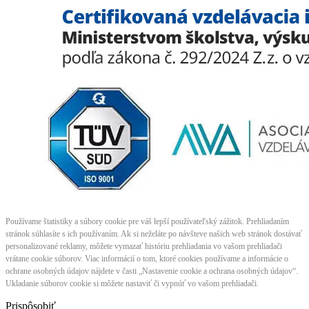
Používame štatistiky a súbory cookie pre váš lepší používateľský zážitok. Prehliadaním
stránok súhlasíte s ich používaním. Ak si neželáte po návšteve našich web stránok dostávať
personalizované reklamy, môžete vymazať históriu prehliadania vo vašom prehliadači
vrátane cookie súborov. Viac informácií o tom, ktoré cookies používame a informácie o
ochrane osobných údajov nájdete v časti „Nastavenie cookie a ochrana osobných údajov“.
Ukladanie súborov cookie si môžete nastaviť či vypnúť vo vašom prehliadači.
Prispôsobiť