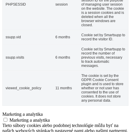
session ID for the purpose
PHPSESSID
session
of managing user session
on the website. The cookie
is a session cookies and is
deleted when all the
browser windows are
closed.
Cookie set by Smartsupp to
ssupp.vid
6 months
record the visitor ID.
Cookie set by Smartsupp to
record the number of
ssupp.visits
6 months
previous visits, necessary
to track automatic
messages.
The cookie is set by the
GDPR Cookie Consent
plugin and is used to store
viewed_cookie_policy
11 months
whether or not user has
consented to the use of
cookies. It does not store
any personal data.
Marketing a analytika
Marketing a analytika
Tieto súbory cookies alebo podobnej technológie môžu byť na
našich webových stránkach nastavené nami alebo našimi partnermi,