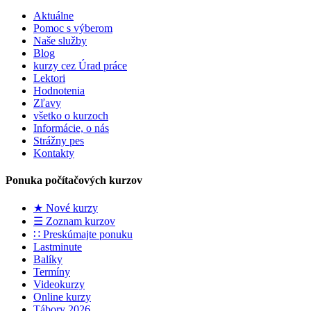
Aktuálne
Pomoc s výberom
Naše služby
Blog
kurzy cez Úrad práce
Lektori
Hodnotenia
Zľavy
všetko o kurzoch
Informácie, o nás
Strážny pes
Kontakty
Ponuka počítačových kurzov
★ Nové kurzy
☰ Zoznam kurzov
∷ Preskúmajte ponuku
Lastminute
Balíky
Termíny
Videokurzy
Online kurzy
Tábory 2026