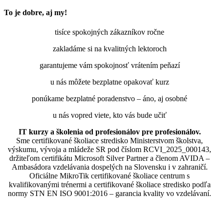
To je dobre, aj my!
tisíce spokojných zákazníkov ročne
zakladáme si na kvalitných lektoroch
garantujeme vám spokojnosť vrátením peňazí
u nás môžete bezplatne opakovať kurz
ponúkame bezplatné poradenstvo – áno, aj osobné
u nás vopred viete, kto vás bude učiť
IT kurzy a školenia od profesionálov pre profesionálov.
Sme certifikované školiace stredisko Ministerstvom školstva,
výskumu, vývoja a mládeže SR pod číslom RCVI_2025_000143,
držiteľom certifikátu Microsoft Silver Partner a členom AVIDA –
Ambasádora vzdelávania dospelých na Slovensku i v zahraničí.​​​​​​​​​​​​​​​​
Oficiálne MikroTik certifikované školiace centrum s
kvalifikovanými trénermi ​​​​​​​​​​a certifikované školiace stredisko podľa
normy STN EN ISO 9001:2016 – garancia kvality vo vzdelávaní.