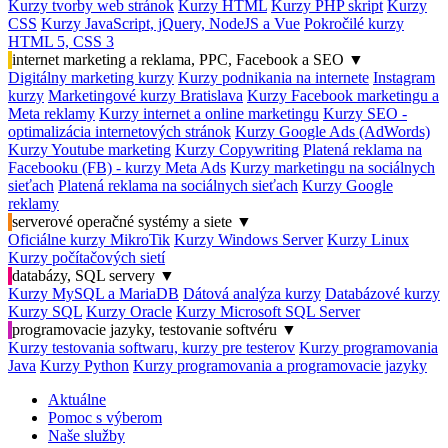
Kurzy tvorby web stránok
Kurzy HTML
Kurzy PHP skript
Kurzy
CSS
Kurzy JavaScript, jQuery, NodeJS a Vue
Pokročilé kurzy
HTML 5, CSS 3
internet marketing a reklama, PPC, Facebook a SEO
▼
Digitálny marketing kurzy
Kurzy podnikania na internete
Instagram
kurzy
Marketingové kurzy Bratislava
Kurzy Facebook marketingu a
Meta reklamy
Kurzy internet a online marketingu
Kurzy SEO -
optimalizácia internetových stránok
Kurzy Google Ads (AdWords)
Kurzy Youtube marketing
Kurzy Copywriting
Platená reklama na
Facebooku (FB) - kurzy Meta Ads
Kurzy marketingu na sociálnych
sieťach
Platená reklama na sociálnych sieťach
Kurzy Google
reklamy
serverové operačné systémy a siete
▼
Oficiálne kurzy MikroTik
Kurzy Windows Server
Kurzy Linux
Kurzy počítačových sietí
databázy, SQL servery
▼
Kurzy MySQL a MariaDB
Dátová analýza kurzy
Databázové kurzy
Kurzy SQL
Kurzy Oracle
Kurzy Microsoft SQL Server
programovacie jazyky, testovanie softvéru
▼
Kurzy testovania softwaru, kurzy pre testerov
Kurzy programovania
Java
Kurzy Python
Kurzy programovania a programovacie jazyky
Aktuálne
Pomoc s výberom
Naše služby