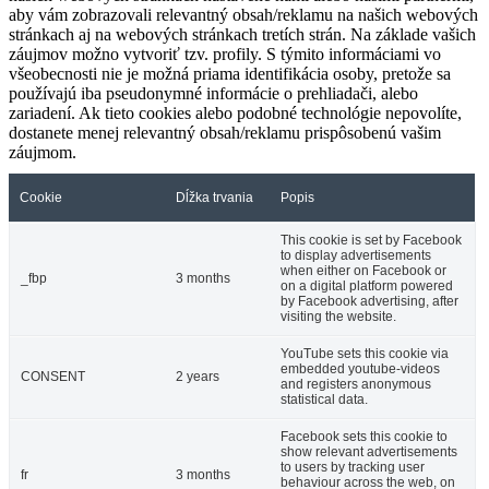
aby vám zobrazovali relevantný obsah/reklamu na našich webových
stránkach aj na webových stránkach tretích strán. Na základe vašich
záujmov možno vytvoriť tzv. profily. S týmito informáciami vo
všeobecnosti nie je možná priama identifikácia osoby, pretože sa
používajú iba pseudonymné informácie o prehliadači, alebo
zariadení. Ak tieto cookies alebo podobné technológie nepovolíte,
dostanete menej relevantný obsah/reklamu prispôsobenú vašim
záujmom.
Cookie
Dĺžka trvania
Popis
This cookie is set by Facebook
to display advertisements
when either on Facebook or
_fbp
3 months
on a digital platform powered
by Facebook advertising, after
visiting the website.
YouTube sets this cookie via
embedded youtube-videos
CONSENT
2 years
and registers anonymous
statistical data.
Facebook sets this cookie to
show relevant advertisements
to users by tracking user
fr
3 months
behaviour across the web, on