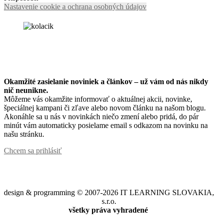
Nastavenie cookie a ochrana osobných údajov
Okamžité zasielanie noviniek a článkov – u
ž vám od nás nikdy
nič neunikne.
Môžeme vás okamžite informovať o aktuálnej akcii, novinke,
špeciálnej kampani či zľave alebo novom článku na našom blogu.
Akonáhle sa u nás v novinkách niečo zmení alebo pridá, do pár
minút vám automaticky posielame email s odkazom na novinku na
našu stránku.
Chcem sa prihlásiť
design & programming © 2007-2026 IT LEARNING SLOVAKIA,
s.r.o.
všetky práva vyhradené