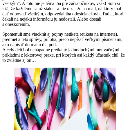
všetkým“. A toto nie je téma iba pre začiatočníkov, však! Som si
istá, že každému sa už stalo – a nie raz – že na mail, na ktorý mal
dať odpoveď všetkým, odpovedal iba odosielateľovi a ľudia, ktorí
čakali na nejakú informáciu ju nedostali. Alebo dostali
s oneskorením.
Spomenuli sme viackrát aj pojmy netiketa (etiketa na internete),
predmet a telo správy, príloha, prečo nepísať veľkými písmenami,
ako napísať do mailu ö a pod.
A celý deň bol nenápadne pretkaný jednoduchými motivačnými
príkladmi z lektorovej praxe, pri ktorých asi každý účastník cítil, že
to zvládne aj on…