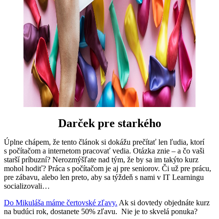
Darček pre starkého
Úplne chápem, že tento článok si dokážu prečítať len ľudia, ktorí
s počítačom a internetom pracovať vedia. Otázka znie – a čo vaši
starší príbuzní? Nerozmýšľate nad tým, že by sa im takýto kurz
mohol hodiť? Práca s počítačom je aj pre seniorov. Či už pre prácu,
pre zábavu, alebo len preto, aby sa týždeň s nami v IT Learningu
socializovali…
Do Mikuláša máme čertovské zľavy.
Ak si dovtedy objednáte kurz
na budúci rok, dostanete 50% zľavu. Nie je to skvelá ponuka?