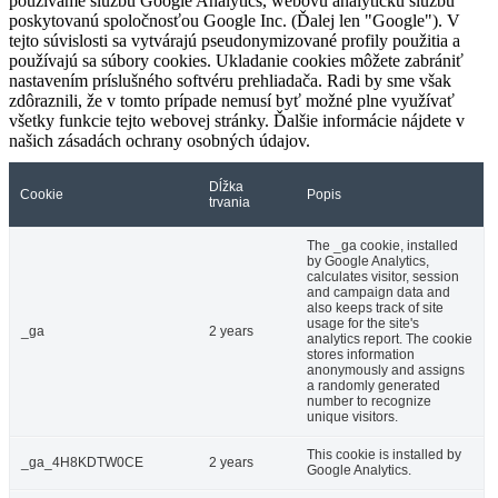
používame službu Google Analytics, webovú analytickú službu
poskytovanú spoločnosťou Google Inc. (Ďalej len "Google"). V
tejto súvislosti sa vytvárajú pseudonymizované profily použitia a
používajú sa súbory cookies. Ukladanie cookies môžete zabrániť
nastavením príslušného softvéru prehliadača. Radi by sme však
zdôraznili, že v tomto prípade nemusí byť možné plne využívať
všetky funkcie tejto webovej stránky. Ďalšie informácie nájdete v
našich zásadách ochrany osobných údajov.
Dĺžka
Cookie
Popis
trvania
The _ga cookie, installed
by Google Analytics,
calculates visitor, session
and campaign data and
also keeps track of site
usage for the site's
_ga
2 years
analytics report. The cookie
stores information
anonymously and assigns
a randomly generated
number to recognize
unique visitors.
This cookie is installed by
_ga_4H8KDTW0CE
2 years
Google Analytics.