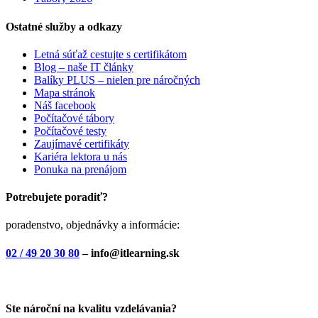
Ostatné služby a odkazy
Letná súťaž cestujte s certifikátom
Blog – naše IT články
Balíky PLUS – nielen pre náročných
Mapa stránok
Náš facebook
Počítačové tábory
Počítačové testy
Zaujímavé certifikáty
Kariéra lektora u nás
Ponuka na prenájom
Potrebujete poradiť?
poradenstvo, objednávky a informácie:
02 / 49 20 30 80
– info@itlearning.sk
Ste nároční na kvalitu vzdelávania?