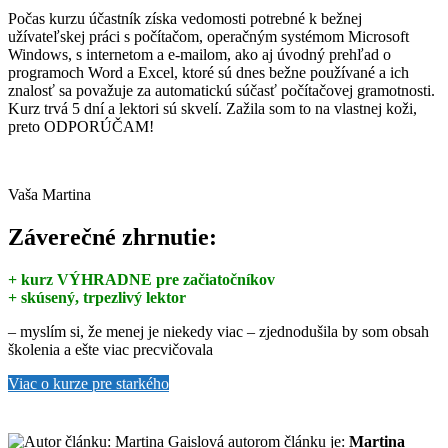
Počas kurzu účastník získa vedomosti potrebné k bežnej
užívateľskej práci s počítačom, operačným systémom Microsoft
Windows, s internetom a e-mailom, ako aj úvodný prehľad o
programoch Word a Excel, ktoré sú dnes bežne používané a ich
znalosť sa považuje za automatickú súčasť počítačovej gramotnosti.
Kurz trvá 5 dní a lektori sú skvelí. Zažila som to na vlastnej koži,
preto ODPORÚČAM!
Vaša Martina
Záverečné zhrnutie:
+ kurz VÝHRADNE pre začiatočníkov
+ skúsený, trpezlivý lektor
– myslím si, že menej je niekedy viac – zjednodušila by som obsah
školenia a ešte viac precvičovala
Viac o kurze pre starkého
autorom článku je:
Martina