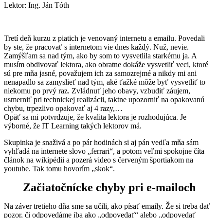
Lektor: Ing. Ján Tóth
Tretí deň kurzu z piatich je venovaný internetu a emailu. Povedali
by ste, že pracovať s internetom vie dnes každý. Nuž, nevie.
Zamýšľam sa nad tým, ako by som to vysvetlila starkému ja. A
musím obdivovať lektora, ako obratne dokáže vysvetliť veci, ktoré
sú pre mňa jasné, považujem ich za samozrejmé a nikdy mi ani
nenapadlo sa zamyslieť nad tým, aké ťažké môže byť vysvetliť to
niekomu po prvý raz. Zvládnuť jeho obavy, vzbudiť záujem,
usmerniť pri technickej realizácii, taktne upozorniť na opakovanú
chybu, trpezlivo opakovať aj 4 razy,…
Opäť sa mi potvrdzuje, že kvalita lektora je rozhodujúca. Je
výborné, že IT Learning takých lektorov má.
Skupinka je snaživá a po pár hodinách si aj pán vedľa mňa sám
vyhľadá na internete slovo „ferrari“, a potom veľmi spokojne číta
článok na wikipédii a pozerá video s červeným športiakom na
youtube. Tak tomu hovorím „skok“.
Začiatočnícke chyby pri e-mailoch
Na záver tretieho dňa sme sa učili, ako písať emaily. Že si treba dať
pozor, či odpovedáme iba ako „odpovedať“ alebo „odpovedať