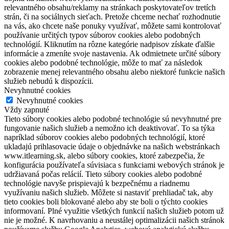
relevantného obsahu/reklamy na stránkach poskytovateľov tretích
strán, či na sociálnych sieťach. Pretože chceme nechať rozhodnutie
na vás, ako chcete naše ponuky využívať, môžete sami kontrolovať
používanie určitých typov súborov cookies alebo podobných
technológií. Kliknutím na rôzne kategórie nadpisov získate ďalšie
informácie a zmeníte svoje nastavenia. Ak odmietnete určité súbory
cookies alebo podobné technológie, môže to mať za následok
zobrazenie menej relevantného obsahu alebo niektoré funkcie našich
služieb nebudú k dispozícii.
Nevyhnutné cookies
Nevyhnutné cookies
Vždy zapnuté
Tieto súbory cookies alebo podobné technológie sú nevyhnutné pre
fungovanie našich služieb a nemožno ich deaktivovať. To sa týka
napríklad súborov cookies alebo podobných technológií, ktoré
ukladajú prihlasovacie údaje o objednávke na našich webstránkach
www.itlearning.sk, alebo súbory cookies, ktoré zabezpečia, že
konfigurácia používateľa súvisiaca s funkciami webových stránok je
udržiavaná počas relácií. Tieto súbory cookies alebo podobné
technológie navyše prispievajú k bezpečnému a riadnemu
využívaniu našich služieb. Môžete si nastaviť prehliadač tak, aby
tieto cookies boli blokované alebo aby ste boli o týchto cookies
informovaní. Plné využitie všetkých funkcií našich služieb potom už
nie je možné. K navrhovaniu a neustálej optimalizácii našich stránok