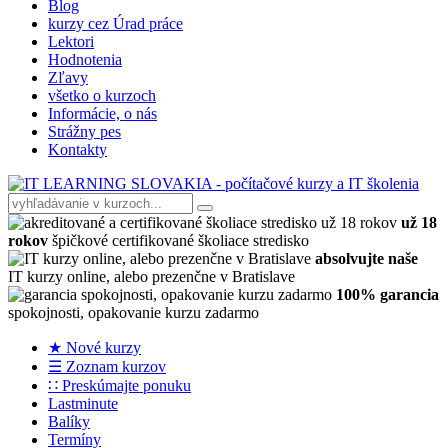
Blog
kurzy cez Úrad práce
Lektori
Hodnotenia
Zľavy
všetko o kurzoch
Informácie, o nás
Strážny pes
Kontakty
už 18
rokov
špičkové certifikované školiace stredisko
absolvujte naše
IT kurzy online, alebo prezenčne v Bratislave
100% garancia
spokojnosti, opakovanie kurzu zadarmo
★ Nové kurzy
☰ Zoznam kurzov
∷ Preskúmajte ponuku
Lastminute
Balíky
Termíny