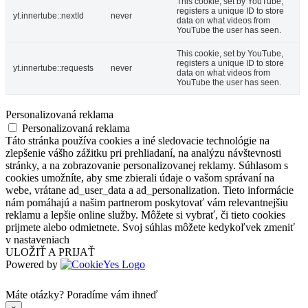
This cookie, set by YouTube,
registers a unique ID to store
yt.innertube::nextId
never
data on what videos from
YouTube the user has seen.
This cookie, set by YouTube,
registers a unique ID to store
yt.innertube::requests
never
data on what videos from
YouTube the user has seen.
Personalizovaná reklama
Personalizovaná reklama
Táto stránka používa cookies a iné sledovacie technológie na
zlepšenie vášho zážitku pri prehliadaní, na analýzu návštevnosti
stránky, a na zobrazovanie personalizovanej reklamy. Súhlasom s
cookies umožníte, aby sme zbierali údaje o vašom správaní na
webe, vrátane ad_user_data a ad_personalization. Tieto informácie
nám pomáhajú a našim partnerom poskytovať vám relevantnejšiu
reklamu a lepšie online služby. Môžete si vybrať, či tieto cookies
prijmete alebo odmietnete. Svoj súhlas môžete kedykoľvek zmeniť
v nastaveniach
ULOŽIŤ A PRIJAŤ
Powered by
Máte otázky?
Poradíme vám ihneď