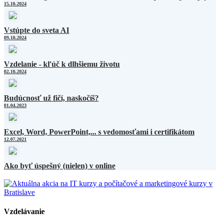
15.10.2024
Vstúpte do sveta AI
09.10.2024
Vzdelanie - kľúč k dlhšiemu životu
02.10.2024
Budúcnosť už fičí, naskočíš?
01.04.2023
Excel, Word, PowerPoint,... s vedomosťami i certifikátom
12.07.2021
Ako byť úspešný (nielen) v online
Vzdelávanie