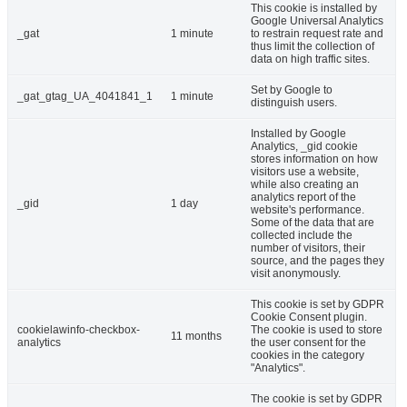
This cookie is installed by
Google Universal Analytics
_gat
1 minute
to restrain request rate and
thus limit the collection of
data on high traffic sites.
Set by Google to
_gat_gtag_UA_4041841_1
1 minute
distinguish users.
Installed by Google
Analytics, _gid cookie
stores information on how
visitors use a website,
while also creating an
analytics report of the
_gid
1 day
website's performance.
Some of the data that are
collected include the
number of visitors, their
source, and the pages they
visit anonymously.
This cookie is set by GDPR
Cookie Consent plugin.
cookielawinfo-checkbox-
The cookie is used to store
11 months
analytics
the user consent for the
cookies in the category
"Analytics".
The cookie is set by GDPR