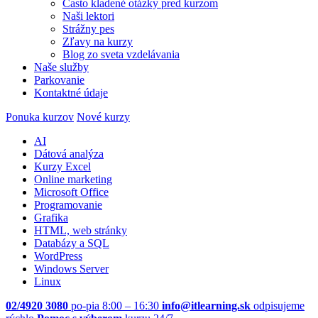
Často kladené otázky pred kurzom
Naši lektori
Strážny pes
Zľavy na kurzy
Blog zo sveta vzdelávania
Naše služby
Parkovanie
Kontaktné údaje
Ponuka kurzov
Nové kurzy
AI
Dátová analýza
Kurzy Excel
Online marketing
Microsoft Office
Programovanie
Grafika
HTML, web stránky
Databázy a SQL
WordPress
Windows Server
Linux
02/4920 3080
po-pia 8:00 – 16:30
info@itlearning.sk
odpisujeme