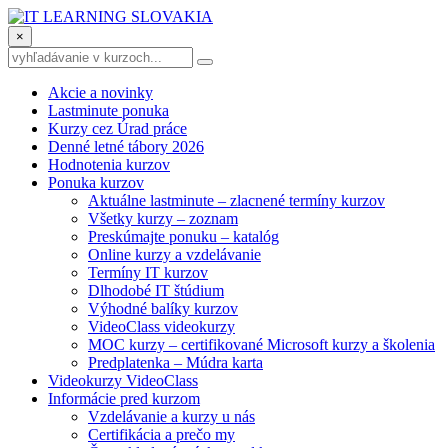
×
Akcie a novinky
Lastminute ponuka
Kurzy cez Úrad práce
Denné letné tábory 2026
Hodnotenia kurzov
Ponuka kurzov
Aktuálne lastminute – zlacnené termíny kurzov
Všetky kurzy – zoznam
Preskúmajte ponuku – katalóg
Online kurzy a vzdelávanie
Termíny IT kurzov
Dlhodobé IT štúdium
Výhodné balíky kurzov
VideoClass videokurzy
MOC kurzy – certifikované Microsoft kurzy a školenia
Predplatenka – Múdra karta
Videokurzy VideoClass
Informácie pred kurzom
Vzdelávanie a kurzy u nás
Certifikácia a prečo my