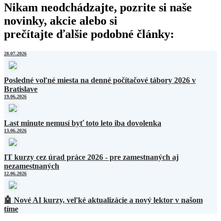
Nikam neodchádzajte, pozrite si naše
novinky, akcie alebo si
prečítajte ďalšie podobné články:
28.07.2026
Posledné voľné miesta na denné počítačové tábory 2026 v
Bratislave
19.06.2026
Last minute nemusí byť toto leto iba dovolenka
13.06.2026
IT kurzy cez úrad práce 2026 - pre zamestnaných aj
nezamestnaných
12.06.2026
🤖 Nové AI kurzy, veľké aktualizácie a nový lektor v našom
tíme