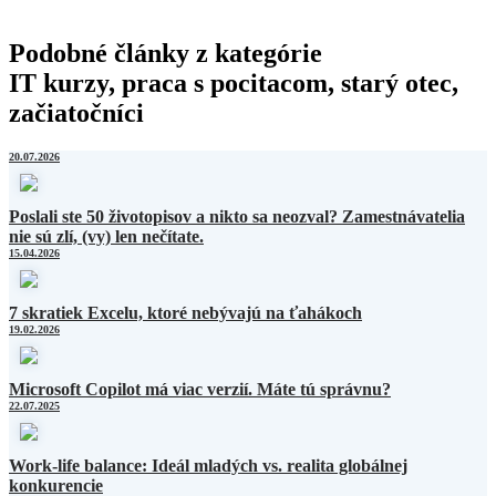
Podobné články z kategórie
IT kurzy, praca s pocitacom, starý otec,
začiatočníci
20.07.2026
Poslali ste 50 životopisov a nikto sa neozval? Zamestnávatelia
nie sú zlí, (vy) len nečítate.
15.04.2026
7 skratiek Excelu, ktoré nebývajú na ťahákoch
19.02.2026
Microsoft Copilot má viac verzií. Máte tú správnu?
22.07.2025
Work-life balance: Ideál mladých vs. realita globálnej
konkurencie