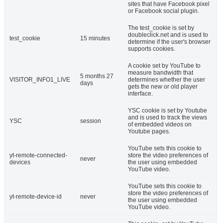
sites that have Facebook pixel
or Facebook social plugin.
The test_cookie is set by
doubleclick.net and is used to
test_cookie
15 minutes
determine if the user's browser
supports cookies.
A cookie set by YouTube to
measure bandwidth that
5 months 27
VISITOR_INFO1_LIVE
determines whether the user
days
gets the new or old player
interface.
YSC cookie is set by Youtube
and is used to track the views
YSC
session
of embedded videos on
Youtube pages.
YouTube sets this cookie to
yt-remote-connected-
store the video preferences of
never
devices
the user using embedded
YouTube video.
YouTube sets this cookie to
store the video preferences of
yt-remote-device-id
never
the user using embedded
YouTube video.