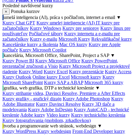
rýchlo
Pomoc s výberom
kurzu 24/7
Posledné navštívené kurzy
Ponuka kurzov
×
umelá inteligencia (AI), práca s počítačom, internet a email
▼
Kurzy Chat GPT
Kurzy umelej inteligencie (AI)
IT kurzy pre
začiatočníkov
Kurzy Windows
Kurzy pre seniorov
Kurzy linux pre
používateľov
Počítačové tábory
Kurzy internetu a e-mailu pre
začiatočníkov
Kurzy e-mailu
Microsoft Kurzy
Rekvalifikačné kurzy
Kancelárske kurzy a školenia
Mac OS kurzy
Kurzy pre Apple
počítače
Kurzy Microsoft Copilot
kancelária, Microsoft Office, SharePoint, Project a SAP
▼
Kurzy Power BI
Kurzy Microsoft Office
Kurzy PowerPoint,
prezentačné zručnosti a Visio
Kurzy Microsoft Project a projektové
riadenie
Kurzy Word
Kurzy Excel
Kurzy prezentácie
Kurzy Access
Kurzy Outlook
Online kurzy Excel
Microsoft kurzy
Kurzy
Microsoft SharePoint
Kurzy SAP a ABAP
Microsoft 365 kurzy
grafika, web grafika, DTP a technické kreslenie
▼
Kurzy strihanie videa, Davinci Resolve, Premiere a After Effects
Kurzy grafiky - grafický dizajn
Kurzy Adobe Photoshop
Kurzy
Adobe Illustrator
Kurzy Davinci Resolve
Kurzy 3D tlače a
modelovania
Kurzy Adobe InDesign
Kurzy AutoCAD - technické
kreslenie
Adobe kurzy
Video kurzy
Kurzy technického kreslenia
Kurzy fotografovania (mobilom, zrkadlovkou)
tvorba a programovanie web stránok, webdesign
▼
Kurzy WordPress
Kurzy webdesign
Front-End Developer kurzy