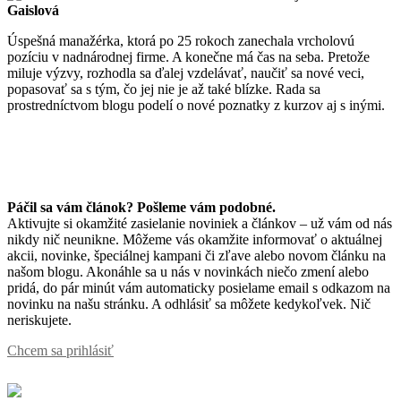
Gaislová
Úspešná manažérka, ktorá po 25 rokoch zanechala vrcholovú
pozíciu v nadnárodnej firme. A konečne má čas na seba. Pretože
miluje výzvy, rozhodla sa ďalej vzdelávať, naučiť sa nové veci,
popasovať sa s tým, čo jej nie je až také blízke. Rada sa
prostredníctvom blogu podelí o nové poznatky z kurzov aj s inými.
Páčil sa vám článok? Pošleme vám podobné.
Aktivujte si okamžité zasielanie noviniek a článkov – už vám od nás
nikdy nič neunikne. Môžeme vás okamžite informovať o aktuálnej
akcii, novinke, špeciálnej kampani či zľave alebo novom článku na
našom blogu. Akonáhle sa u nás v novinkách niečo zmení alebo
pridá, do pár minút vám automaticky posielame email s odkazom na
novinku na našu stránku. A odhlásiť sa môžete kedykoľvek. Nič
neriskujete.
Chcem sa prihlásiť