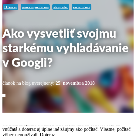
IT kurzy
praca s pocitacom
starý otec
začiatočníci
Ako vysvetliť svojmu
starkému vyhľadávanie
v Googli?
článok na blog uverejnený:
25. novembra 2018
„Ja sa toto nikdy nenaučím,“ povzdychol si starší pán sediaci vedľa
mňa. Sme na kurze IT Štart – práca s počítačom pre začiatočníkov.
Sú malá skupinka 5 ľudí, z toho štyria nad 55 rokov. Majú už
vnúčatá a doteraz aj úplne iné záujmy ako počítač. Vlastne, počítač
vôbec nepoužívali. Doteraz.