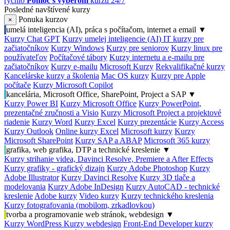
rýchlo
Pomoc s výberom
kurzu 24/7
Posledné navštívené kurzy
Ponuka kurzov
×
umelá inteligencia (AI), práca s počítačom, internet a email
▼
Kurzy Chat GPT
Kurzy umelej inteligencie (AI)
IT kurzy pre
začiatočníkov
Kurzy Windows
Kurzy pre seniorov
Kurzy linux pre
používateľov
Počítačové tábory
Kurzy internetu a e-mailu pre
začiatočníkov
Kurzy e-mailu
Microsoft Kurzy
Rekvalifikačné kurzy
Kancelárske kurzy a školenia
Mac OS kurzy
Kurzy pre Apple
počítače
Kurzy Microsoft Copilot
kancelária, Microsoft Office, SharePoint, Project a SAP
▼
Kurzy Power BI
Kurzy Microsoft Office
Kurzy PowerPoint,
prezentačné zručnosti a Visio
Kurzy Microsoft Project a projektové
riadenie
Kurzy Word
Kurzy Excel
Kurzy prezentácie
Kurzy Access
Kurzy Outlook
Online kurzy Excel
Microsoft kurzy
Kurzy
Microsoft SharePoint
Kurzy SAP a ABAP
Microsoft 365 kurzy
grafika, web grafika, DTP a technické kreslenie
▼
Kurzy strihanie videa, Davinci Resolve, Premiere a After Effects
Kurzy grafiky - grafický dizajn
Kurzy Adobe Photoshop
Kurzy
Adobe Illustrator
Kurzy Davinci Resolve
Kurzy 3D tlače a
modelovania
Kurzy Adobe InDesign
Kurzy AutoCAD - technické
kreslenie
Adobe kurzy
Video kurzy
Kurzy technického kreslenia
Kurzy fotografovania (mobilom, zrkadlovkou)
tvorba a programovanie web stránok, webdesign
▼
Kurzy WordPress
Kurzy webdesign
Front-End Developer kurzy