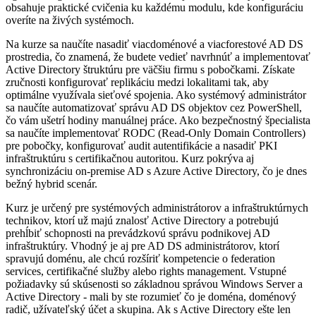
obsahuje praktické cvičenia ku každému modulu, kde konfiguráciu
overíte na živých systémoch.
Na kurze sa naučíte nasadiť viacdoménové a viacforestové AD DS
prostredia, čo znamená, že budete vedieť navrhnúť a implementovať
Active Directory štruktúru pre väčšiu firmu s pobočkami. Získate
zručnosti konfigurovať replikáciu medzi lokalitami tak, aby
optimálne využívala sieťové spojenia. Ako systémový administrátor
sa naučíte automatizovať správu AD DS objektov cez PowerShell,
čo vám ušetrí hodiny manuálnej práce. Ako bezpečnostný špecialista
sa naučíte implementovať RODC (Read-Only Domain Controllers)
pre pobočky, konfigurovať audit autentifikácie a nasadiť PKI
infraštruktúru s certifikačnou autoritou. Kurz pokrýva aj
synchronizáciu on-premise AD s Azure Active Directory, čo je dnes
bežný hybrid scenár.
Kurz je určený pre systémových administrátorov a infraštruktúrnych
technikov, ktorí už majú znalosť Active Directory a potrebujú
prehĺbiť schopnosti na prevádzkovú správu podnikovej AD
infraštruktúry. Vhodný je aj pre AD DS administrátorov, ktorí
spravujú doménu, ale chcú rozšíriť kompetencie o federation
services, certifikačné služby alebo rights management. Vstupné
požiadavky sú skúsenosti so základnou správou Windows Server a
Active Directory - mali by ste rozumieť čo je doména, doménový
radič, užívateľský účet a skupina. Ak s Active Directory ešte len