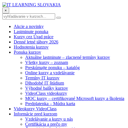
×
Akcie a novinky
Lastminute ponuka
Kurzy cez Úrad práce
Denné letné tábory 2026
Hodnotenia kurzov
Ponuka kurzov
Aktuálne lastminute – zlacnené termíny kurzov
Všetky kurzy – zoznam
Preskúmajte ponuku – katalóg
Online kurzy a vzdelávanie
Termíny IT kurzov
Dlhodobé IT štúdium
Výhodné balíky kurzov
VideoClass videokurzy
MOC kurzy – certifikované Microsoft kurzy a školenia
Predplatenka – Múdra karta
Videokurzy VideoClass
Informácie pred kurzom
Vzdelávanie a kurzy u nás
Certifikácia a prečo my