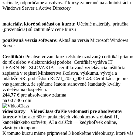
začínate, odporúčame absolvovať kurzy zamerané na administráciu
Windows Server a Active Directory.
materiály, ktoré sú súčasťou kurzu:
Učebné materiály, príručka
(prezentácia) sú zahrnuté v cene kurzu
používaná verzia software:
Aktuálna verzia Microsoft Windows
Server
Certifikát:
Po absolvovaní kurzu získate uznávaný certifikát priamo
do rúk alebo v elektronickej podobe. Certifikát vydáva IT
LEARNING SLOVAKIA – certifikovaná vzdelávacia inštitúcia
zapísaná v registri Ministerstva školstva, výskumu, vývoja a
mládeže SR. pod číslom RCVI_2025_000143. Certifikácia je pre
vás garanciou, že spĺňame štátom stanovené štandardy kvality
vzdelávania dospelých.
244,77 €
pre absolventov zdarma
na 60 / 365 dní
videokurzy – VideoClass ďalšie vedomosti pre absolventov
kurzov
Viac ako 600+ praktických videokurzov z oblasti IT,
kancelárskeho softvéru, AI a ďalších — kedykoľvek online,
vlastným tempom.
K tomuto kurzu máme pripravené 3 konkrétne videokurzy, ktoré vás