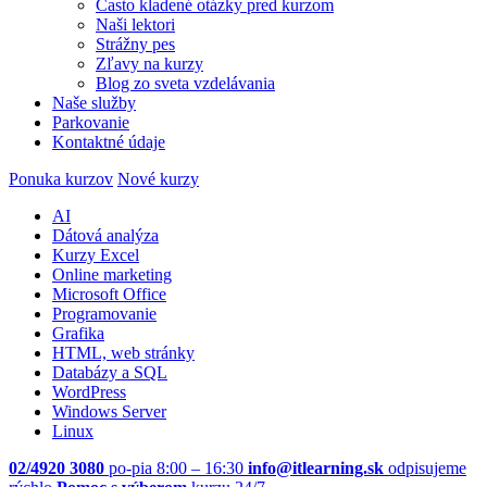
Často kladené otázky pred kurzom
Naši lektori
Strážny pes
Zľavy na kurzy
Blog zo sveta vzdelávania
Naše služby
Parkovanie
Kontaktné údaje
Ponuka kurzov
Nové kurzy
AI
Dátová analýza
Kurzy Excel
Online marketing
Microsoft Office
Programovanie
Grafika
HTML, web stránky
Databázy a SQL
WordPress
Windows Server
Linux
02/4920 3080
po-pia 8:00 – 16:30
info@itlearning.sk
odpisujeme