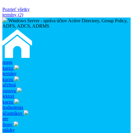
Pozrieť všetky
termíny
(2)
Windows Server - správa účtov Active Directory, Group Policy,
ADFS, ADCS, ADRMS
popis
kurzu
termíny
kurzu
učebná
osnova
lektori
kurzu
hodnotenia
účastníkov
pre
firmy
otázky