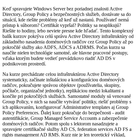
Keď spravujete Windows Server bez poriadnej znalosti Active
Directory, Group Policy a bezpečnostných služieb, dostávate sa do
situácií, kde riešite problémy až keď už nastanú. Používateľ nemá
prístup k súborom? Certifikát vypršal? Politiky sa neaplikujú?
Riešite to hodiny, lebo neviete presne kde hľadať. Tento komplexný
balík kurzov pokrýva celú správu Active Directory infraštruktúry od
základného nasadenia doménových radičov cez Group Policy až po
pokročilé služby ako ADFS, ADCS a ADRMS. Počas kurzu sa
naučíte nielen technológie samotné, ale hlavne pracovné postupy,
vďaka ktorým budete vedieť prevádzkovo riadiť AD DS v
podnikovom prostredí.
Na kurze prechádzate celou infraštruktúrou Active Directory
systematicky, začínate inštaláciou a konfiguráciou doménových
radičov, pokračujete správou objektov (používatelia, skupiny,
počítače, organizačné jednotky), replikáciou medzi lokalitami a
končíte pri pokročilých službách. Samostatné moduly sú venované
Group Policy, v nich sa naučíte vytvárať politiky, riešiť problémy s
ich aplikovaním, konfigurovať Administrative templates aj Group
Policy Preferences. Ďalej kurz pokračuje do bezpečnosti - audit
autentifikácie, Group Managed Service Accounts a zabezpečenie
doménových radičov. Potom spolu s lektorom nasadzujete a
spravujete certifikačné služby AD CS, federation services AD FS a
rights management AD RMS. Kurz nie je len teoretický výklad,