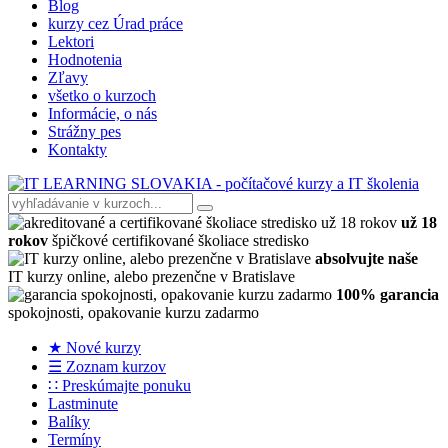
Blog
kurzy cez Úrad práce
Lektori
Hodnotenia
Zľavy
všetko o kurzoch
Informácie, o nás
Strážny pes
Kontakty
už 18
rokov
špičkové certifikované školiace stredisko
absolvujte naše
IT kurzy online, alebo prezenčne v Bratislave
100% garancia
spokojnosti, opakovanie kurzu zadarmo
★ Nové kurzy
☰ Zoznam kurzov
∷ Preskúmajte ponuku
Lastminute
Balíky
Termíny