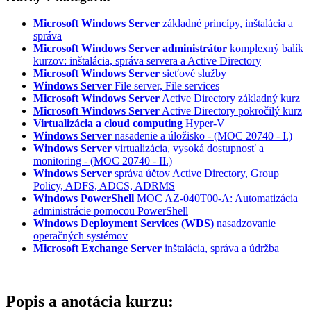
Microsoft Windows Server
základné princípy, inštalácia a
správa
Microsoft Windows Server administrátor
komplexný balík
kurzov: inštalácia, správa servera a Active Directory
Microsoft Windows Server
sieťové služby
Windows Server
File server, File services
Microsoft Windows Server
Active Directory základný kurz
Microsoft Windows Server
Active Directory pokročilý kurz
Virtualizácia a cloud computing
Hyper-V
Windows Server
nasadenie a úložisko - (MOC 20740 - I.)
Windows Server
virtualizácia, vysoká dostupnosť a
monitoring - (MOC 20740 - II.)
Windows Server
správa účtov Active Directory, Group
Policy, ADFS, ADCS, ADRMS
Windows PowerShell
MOC AZ-040T00-A: Automatizácia
administrácie pomocou PowerShell
Windows Deployment Services (WDS)
nasadzovanie
operačných systémov
Microsoft Exchange Server
inštalácia, správa a údržba
Popis a anotácia kurzu: