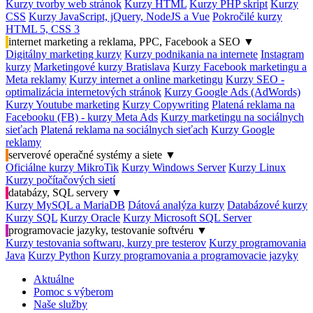
Kurzy tvorby web stránok
Kurzy HTML
Kurzy PHP skript
Kurzy
CSS
Kurzy JavaScript, jQuery, NodeJS a Vue
Pokročilé kurzy
HTML 5, CSS 3
internet marketing a reklama, PPC, Facebook a SEO
▼
Digitálny marketing kurzy
Kurzy podnikania na internete
Instagram
kurzy
Marketingové kurzy Bratislava
Kurzy Facebook marketingu a
Meta reklamy
Kurzy internet a online marketingu
Kurzy SEO -
optimalizácia internetových stránok
Kurzy Google Ads (AdWords)
Kurzy Youtube marketing
Kurzy Copywriting
Platená reklama na
Facebooku (FB) - kurzy Meta Ads
Kurzy marketingu na sociálnych
sieťach
Platená reklama na sociálnych sieťach
Kurzy Google
reklamy
serverové operačné systémy a siete
▼
Oficiálne kurzy MikroTik
Kurzy Windows Server
Kurzy Linux
Kurzy počítačových sietí
databázy, SQL servery
▼
Kurzy MySQL a MariaDB
Dátová analýza kurzy
Databázové kurzy
Kurzy SQL
Kurzy Oracle
Kurzy Microsoft SQL Server
programovacie jazyky, testovanie softvéru
▼
Kurzy testovania softwaru, kurzy pre testerov
Kurzy programovania
Java
Kurzy Python
Kurzy programovania a programovacie jazyky
Aktuálne
Pomoc s výberom
Naše služby