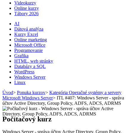
Videokurzy
Online kurzy
Tábory 2026
AI
Dátová analýza
Kurzy Excel
Online marketing
Microsoft Office
Programovanie
Grafika
HTML, web stránky
Databázy a SQL
WordPress
Windows Server
Linux
Úvod
>
Ponuka kurzov
>
Kategória Operačné systémy a servery
Microsoft Windows Server
>
ITL #407: Windows Server - správa
účtov Active Directory, Group Policy, ADFS, ADCS, ADRMS
Počítačový kurz
Windows Server - správa účtov Active Directory, Group Policy,