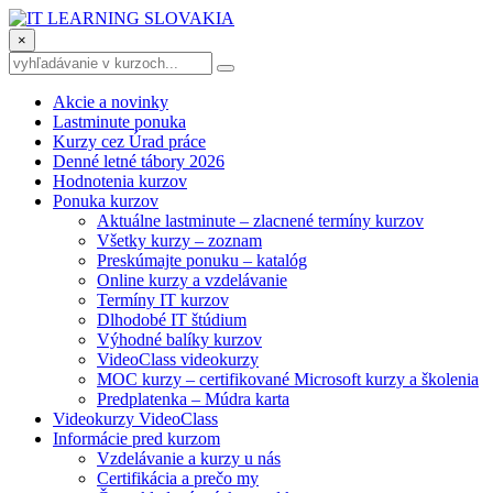
×
Akcie a novinky
Lastminute ponuka
Kurzy cez Úrad práce
Denné letné tábory 2026
Hodnotenia kurzov
Ponuka kurzov
Aktuálne lastminute – zlacnené termíny kurzov
Všetky kurzy – zoznam
Preskúmajte ponuku – katalóg
Online kurzy a vzdelávanie
Termíny IT kurzov
Dlhodobé IT štúdium
Výhodné balíky kurzov
VideoClass videokurzy
MOC kurzy – certifikované Microsoft kurzy a školenia
Predplatenka – Múdra karta
Videokurzy VideoClass
Informácie pred kurzom
Vzdelávanie a kurzy u nás
Certifikácia a prečo my