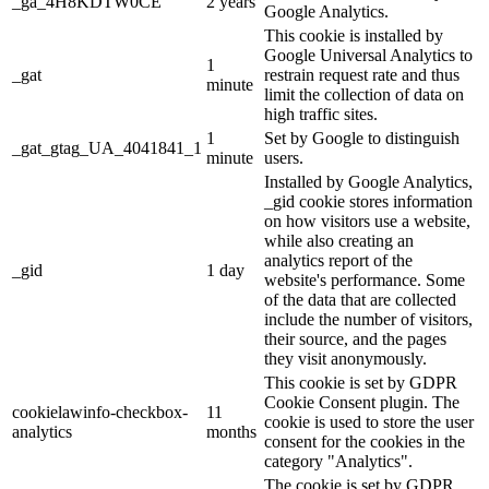
_ga_4H8KDTW0CE
2 years
Google Analytics.
This cookie is installed by
Google Universal Analytics to
1
_gat
restrain request rate and thus
minute
limit the collection of data on
high traffic sites.
1
Set by Google to distinguish
_gat_gtag_UA_4041841_1
minute
users.
Installed by Google Analytics,
_gid cookie stores information
on how visitors use a website,
while also creating an
analytics report of the
_gid
1 day
website's performance. Some
of the data that are collected
include the number of visitors,
their source, and the pages
they visit anonymously.
This cookie is set by GDPR
Cookie Consent plugin. The
cookielawinfo-checkbox-
11
cookie is used to store the user
analytics
months
consent for the cookies in the
category "Analytics".
The cookie is set by GDPR