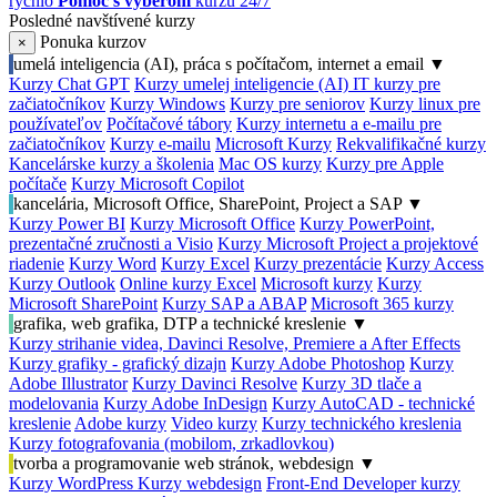
rýchlo
Pomoc s výberom
kurzu 24/7
Posledné navštívené kurzy
Ponuka kurzov
×
umelá inteligencia (AI), práca s počítačom, internet a email
▼
Kurzy Chat GPT
Kurzy umelej inteligencie (AI)
IT kurzy pre
začiatočníkov
Kurzy Windows
Kurzy pre seniorov
Kurzy linux pre
používateľov
Počítačové tábory
Kurzy internetu a e-mailu pre
začiatočníkov
Kurzy e-mailu
Microsoft Kurzy
Rekvalifikačné kurzy
Kancelárske kurzy a školenia
Mac OS kurzy
Kurzy pre Apple
počítače
Kurzy Microsoft Copilot
kancelária, Microsoft Office, SharePoint, Project a SAP
▼
Kurzy Power BI
Kurzy Microsoft Office
Kurzy PowerPoint,
prezentačné zručnosti a Visio
Kurzy Microsoft Project a projektové
riadenie
Kurzy Word
Kurzy Excel
Kurzy prezentácie
Kurzy Access
Kurzy Outlook
Online kurzy Excel
Microsoft kurzy
Kurzy
Microsoft SharePoint
Kurzy SAP a ABAP
Microsoft 365 kurzy
grafika, web grafika, DTP a technické kreslenie
▼
Kurzy strihanie videa, Davinci Resolve, Premiere a After Effects
Kurzy grafiky - grafický dizajn
Kurzy Adobe Photoshop
Kurzy
Adobe Illustrator
Kurzy Davinci Resolve
Kurzy 3D tlače a
modelovania
Kurzy Adobe InDesign
Kurzy AutoCAD - technické
kreslenie
Adobe kurzy
Video kurzy
Kurzy technického kreslenia
Kurzy fotografovania (mobilom, zrkadlovkou)
tvorba a programovanie web stránok, webdesign
▼
Kurzy WordPress
Kurzy webdesign
Front-End Developer kurzy