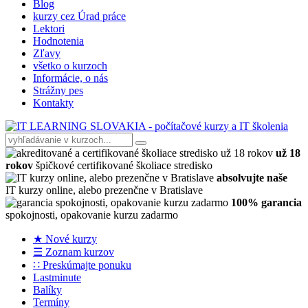
Blog
kurzy cez Úrad práce
Lektori
Hodnotenia
Zľavy
všetko o kurzoch
Informácie, o nás
Strážny pes
Kontakty
už 18
rokov
špičkové certifikované školiace stredisko
absolvujte naše
IT kurzy online, alebo prezenčne v Bratislave
100% garancia
spokojnosti, opakovanie kurzu zadarmo
★ Nové kurzy
☰ Zoznam kurzov
∷ Preskúmajte ponuku
Lastminute
Balíky
Termíny