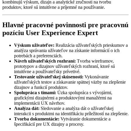
kombinujú výskum, dizajn a analytické zručnosti na tvorbu
produktov, ktoré sú intuitívne a príjemné na používanie.
Hlavné pracovné povinnosti pre pracovnú
pozíciu User Experience Expert
Výskum užívateľov:
Realizácia užívateľských prieskumov a
analýza správania užívateľov na získanie informácií o ich
potrebách a preferenciách.
Návrh užívateľských rozhraní:
Tvorba wireframov,
prototypov a dizajnov užívateľských rozhraní, ktoré sú
intuitívne a používateľsky prívetivé.
Testovanie užívateľskej skúsenosti:
Vykonávanie
užívateľských testov a získavanie spätnej väzby na zlepšenie
dizajnov a funkcií produktov.
Spolupráca s tímami:
Úzka spolupráca s vývojármi,
grafickými dizajnérmi a produktovými manažérmi na
implementácii UX návrhov.
Analýza dát:
Sledovanie a analýza dát o užívateľskej
interakcii s produktmi na identifikáciu príležitostí na zlepšenie.
Tvorba dokumentácie:
Vytváranie dokumentácie a
špecifikácií pre UX dizajny a procesy.