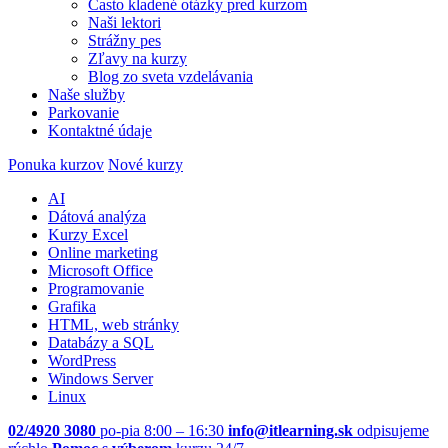
Často kladené otázky pred kurzom
Naši lektori
Strážny pes
Zľavy na kurzy
Blog zo sveta vzdelávania
Naše služby
Parkovanie
Kontaktné údaje
Ponuka kurzov
Nové kurzy
AI
Dátová analýza
Kurzy Excel
Online marketing
Microsoft Office
Programovanie
Grafika
HTML, web stránky
Databázy a SQL
WordPress
Windows Server
Linux
02/4920 3080
po-pia 8:00 – 16:30
info@itlearning.sk
odpisujeme