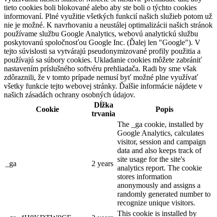
tieto cookies boli blokované alebo aby ste boli o týchto cookies
informovaní. Plné využitie všetkých funkcií našich služieb potom už
nie je možné. K navrhovaniu a neustálej optimalizácii našich stránok
používame službu Google Analytics, webovú analytickú službu
poskytovanú spoločnosťou Google Inc. (Ďalej len "Google"). V
tejto súvislosti sa vytvárajú pseudonymizované profily použitia a
používajú sa súbory cookies. Ukladanie cookies môžete zabrániť
nastavením príslušného softvéru prehliadača. Radi by sme však
zdôraznili, že v tomto prípade nemusí byť možné plne využívať
všetky funkcie tejto webovej stránky. Ďalšie informácie nájdete v
našich zásadách ochrany osobných údajov.
Dĺžka
Cookie
Popis
trvania
The _ga cookie, installed by
Google Analytics, calculates
visitor, session and campaign
data and also keeps track of
site usage for the site's
_ga
2 years
analytics report. The cookie
stores information
anonymously and assigns a
randomly generated number to
recognize unique visitors.
This cookie is installed by