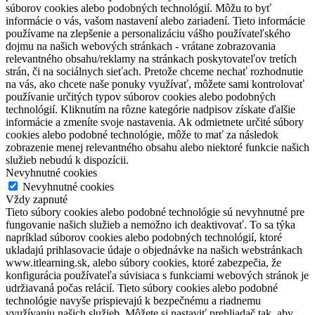
súborov cookies alebo podobných technológií. Môžu to byť
informácie o vás, vašom nastavení alebo zariadení. Tieto informácie
používame na zlepšenie a personalizáciu vášho používateľského
dojmu na našich webových stránkach - vrátane zobrazovania
relevantného obsahu/reklamy na stránkach poskytovateľov tretích
strán, či na sociálnych sieťach. Pretože chceme nechať rozhodnutie
na vás, ako chcete naše ponuky využívať, môžete sami kontrolovať
používanie určitých typov súborov cookies alebo podobných
technológií. Kliknutím na rôzne kategórie nadpisov získate ďalšie
informácie a zmeníte svoje nastavenia. Ak odmietnete určité súbory
cookies alebo podobné technológie, môže to mať za následok
zobrazenie menej relevantného obsahu alebo niektoré funkcie našich
služieb nebudú k dispozícii.
Nevyhnutné cookies
Nevyhnutné cookies
Vždy zapnuté
Tieto súbory cookies alebo podobné technológie sú nevyhnutné pre
fungovanie našich služieb a nemožno ich deaktivovať. To sa týka
napríklad súborov cookies alebo podobných technológií, ktoré
ukladajú prihlasovacie údaje o objednávke na našich webstránkach
www.itlearning.sk, alebo súbory cookies, ktoré zabezpečia, že
konfigurácia používateľa súvisiaca s funkciami webových stránok je
udržiavaná počas relácií. Tieto súbory cookies alebo podobné
technológie navyše prispievajú k bezpečnému a riadnemu
využívaniu našich služieb. Môžete si nastaviť prehliadač tak, aby