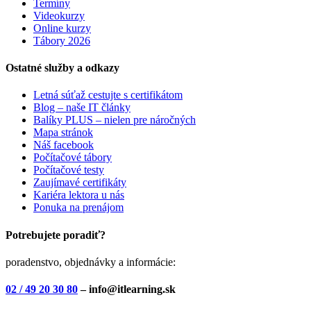
Termíny
Videokurzy
Online kurzy
Tábory 2026
Ostatné služby a odkazy
Letná súťaž cestujte s certifikátom
Blog – naše IT články
Balíky PLUS – nielen pre náročných
Mapa stránok
Náš facebook
Počítačové tábory
Počítačové testy
Zaujímavé certifikáty
Kariéra lektora u nás
Ponuka na prenájom
Potrebujete poradiť?
poradenstvo, objednávky a informácie:
02 / 49 20 30 80
– info@itlearning.sk