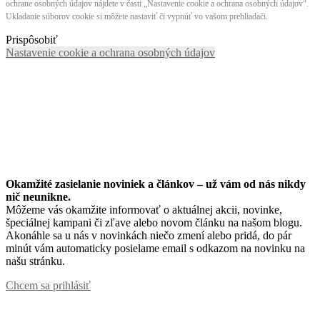
ochrane osobných údajov nájdete v časti „Nastavenie cookie a ochrana osobných údajov“.
Ukladanie súborov cookie si môžete nastaviť či vypnúť vo vašom prehliadači.
Prispôsobiť
Nastavenie cookie a ochrana osobných údajov
Okamžité zasielanie noviniek a článkov – u
ž vám od nás nikdy
nič neunikne.
Môžeme vás okamžite informovať o aktuálnej akcii, novinke,
špeciálnej kampani či zľave alebo novom článku na našom blogu.
Akonáhle sa u nás v novinkách niečo zmení alebo pridá, do pár
minút vám automaticky posielame email s odkazom na novinku na
našu stránku.
Chcem sa prihlásiť