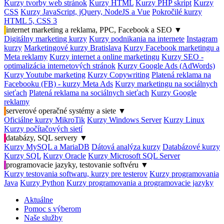
Kurzy tvorby web stránok
Kurzy HTML
Kurzy PHP skript
Kurzy
CSS
Kurzy JavaScript, jQuery, NodeJS a Vue
Pokročilé kurzy
HTML 5, CSS 3
internet marketing a reklama, PPC, Facebook a SEO
▼
Digitálny marketing kurzy
Kurzy podnikania na internete
Instagram
kurzy
Marketingové kurzy Bratislava
Kurzy Facebook marketingu a
Meta reklamy
Kurzy internet a online marketingu
Kurzy SEO -
optimalizácia internetových stránok
Kurzy Google Ads (AdWords)
Kurzy Youtube marketing
Kurzy Copywriting
Platená reklama na
Facebooku (FB) - kurzy Meta Ads
Kurzy marketingu na sociálnych
sieťach
Platená reklama na sociálnych sieťach
Kurzy Google
reklamy
serverové operačné systémy a siete
▼
Oficiálne kurzy MikroTik
Kurzy Windows Server
Kurzy Linux
Kurzy počítačových sietí
databázy, SQL servery
▼
Kurzy MySQL a MariaDB
Dátová analýza kurzy
Databázové kurzy
Kurzy SQL
Kurzy Oracle
Kurzy Microsoft SQL Server
programovacie jazyky, testovanie softvéru
▼
Kurzy testovania softwaru, kurzy pre testerov
Kurzy programovania
Java
Kurzy Python
Kurzy programovania a programovacie jazyky
Aktuálne
Pomoc s výberom
Naše služby