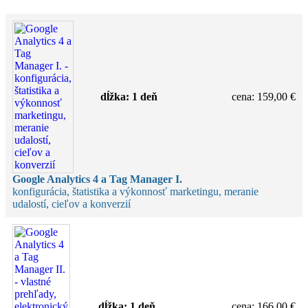
dĺžka:
1 deň
cena
:
159,00 €
Google Analytics 4 a Tag Manager I.
konfigurácia, štatistika a výkonnosť marketingu, meranie
udalostí, cieľov a konverzií
dĺžka:
1 deň
cena
:
166,00 €