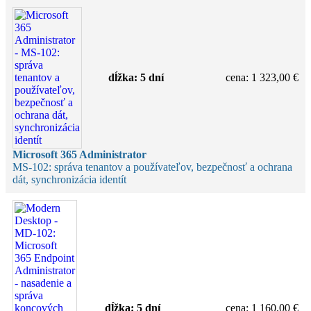
dĺžka:
5 dní
cena
:
1 323,00 €
Microsoft 365 Administrator
MS-102: správa tenantov a používateľov, bezpečnosť a ochrana
dát, synchronizácia identít
dĺžka:
5 dní
cena
:
1 160,00 €