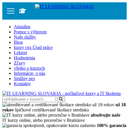
Aktuálne
Pomoc s výberom
Naše služby
Blog
kurzy cez Úrad práce
Lektori
Hodnotenia
Zľavy
všetko o kurzoch
Informácie, o nás
Strážny pes
Kontakty
už 18
rokov
špičkové certifikované školiace stredisko
absolvujte naše
IT kurzy online, alebo prezenčne v Bratislave
100% garancia