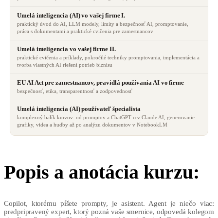
Umelá inteligencia (AI) vo vašej firme I.
praktický úvod do AI, LLM modely, limity a bezpečnosť AI, promptovanie,
práca s dokumentami a praktické cvičenia pre zamestnancov
Umelá inteligencia vo vašej firme II.
praktické cvičenia a príklady, pokročilé techniky promptovania, implementácia a
tvorba vlastných AI riešení potrieb biznisu
EU AI Act pre zamestnancov, pravidlá používania AI vo firme
bezpečnosť, etika, transparentnosť a zodpovednosť
Umelá inteligencia (AI) používateľ špecialista
komplexný balík kurzov: od promptov a ChatGPT cez Claude AI, generovanie
grafiky, videa a hudby až po analýzu dokumentov v NotebookLM
Popis a anotácia kurzu:
Copilot, ktorému píšete prompty, je asistent. Agent je niečo viac:
predpripravený expert, ktorý pozná vaše smernice, odpovedá kolegom