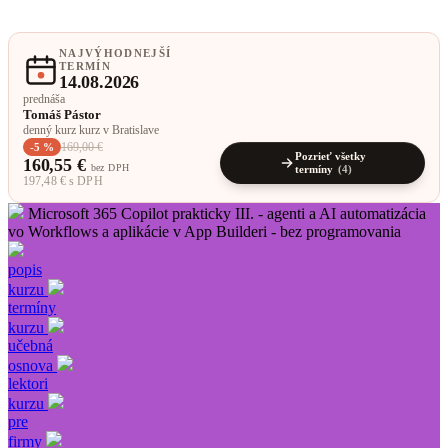
NAJVÝHODNEJŠÍ
TERMÍN
14.08.2026
prednáša
Tomáš Pástor
denný kurz kurz v Bratislave
169,00 €
-5 %
Pozrieť všetky
160,55 €
bez DPH
termíny
(4)
197,48 € s DPH
Microsoft 365 Copilot prakticky III. - agenti a AI automatizácia
vo Workflows a aplikácie v App Builderi - bez programovania
popis
kurzu
termíny
kurzu
učebná
osnova
lektori
kurzu
pre
firmy