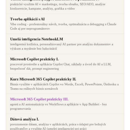
praktické využitie AI v marketingu, tvorba obsahu, SEO/AEO, analýze
konkurencie, kampane, analýzy, grafika a video
Tvorba aplikácií s AI
Vibe coding - profesionálny návrh, tvorba, optimalizácia a debugging s Claude
Code aj pre neprogramátorov
Umelá inteligencia NotebookLM
inteligentná knižnica, personalizovaný AI partner pre analýzu dokumentov a
výskum a myslenie bez halucinácií
Microsoft Copilot prakticky I.
pracovné prostredie a aplikácia Copilot Chat, základy a úvod do AI a LLM,
bezpečnosť dát, prompt engineering
Kurz Microsoft 365 Copilot prakticky II.
Biznis využitie v aplikáciách Copilot vo Worde, Exceli, PowerPointe, Outlooku a
Teams na reálnych biznis scenároch
Microsoft 365 Copilot prakticky III.
agenti a AI automatizácia vo Workflows a aplikácie v App Builderi - bez
programovania
Dátová analýza I.
porozumenie dátam, analýza v aplikáciách, práca s údajmi pre bežných
používateľov a využitie AI (umelej inteligencie) pri práci