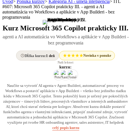
Úvod
>
Ponuka kurzov
>
Kategória AI - umelá inteligencia
>
ITL
#607: Microsoft 365 Copilot prakticky III. - agenti a AI
automatizácia vo Workflows a aplikácie v App Builderi - bez
programovania
Kurz Microsoft 365 Copilot prakticky III.
agenti a AI automatizácia vo Workflows a aplikácie v App Builderi -
bez programovania
Dĺžka kurzu:
1 deň
Novinka v ponuke
Naši lektori
kurzu:
Naučíte sa vytvoriť AI agenta v Agent Builderi, automatizovať procesy vo
Workflows a postaviť aplikáciu v App Builderi – všetko bez jediného riadku
kódu v Microsoft 365 Copilot. Tento pokročilý kurz je určený pre pokročilých
záujemcov – tímových lídrov, procesných vlastníkov a interných ambasádorov
AI, ktorí chcú stavať riešenia pre kolegov. Absolvent kurzu dokáže postaviť
funkčného agenta s vlastnými inštrukciami, pripojiť znalostné zdroje, vytvoriť
automatizáciu a jednoduchú aplikáciu v Microsoft 365 Copilot. Zručnosti
využijete pri tvorbe HR onboarding agentov, sales asistentov, IT helpdesk
celý popis kurzu