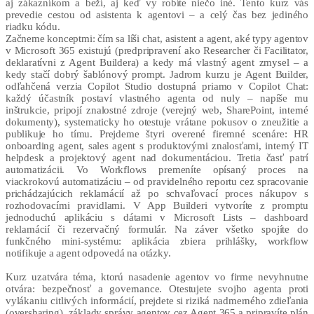
aj zákazníkom a beží, aj keď vy robíte niečo iné. Tento kurz vás
prevedie cestou od asistenta k agentovi – a celý čas bez jediného
riadku kódu.
Začneme konceptmi: čím sa líši chat, asistent a agent, aké typy agentov
v Microsoft 365 existujú (predpripravení ako Researcher či Facilitator,
deklaratívni z Agent Buildera) a kedy má vlastný agent zmysel – a
kedy stačí dobrý šablónový prompt. Jadrom kurzu je Agent Builder,
odľahčená verzia Copilot Studio dostupná priamo v Copilot Chat:
každý účastník postaví vlastného agenta od nuly – napíše mu
inštrukcie, pripojí znalostné zdroje (verejný web, SharePoint, interné
dokumenty), systematicky ho otestuje vrátane pokusov o zneužitie a
publikuje ho tímu. Prejdeme štyri overené firemné scenáre: HR
onboarding agent, sales agent s produktovými znalosťami, interný IT
helpdesk a projektový agent nad dokumentáciou. Tretia časť patrí
automatizácii. Vo Workflows premeníte opísaný proces na
viackrokovú automatizáciu – od pravidelného reportu cez spracovanie
prichádzajúcich reklamácií až po schvaľovací proces nákupov s
rozhodovacími pravidlami. V App Builderi vytvoríte z promptu
jednoduchú aplikáciu s dátami v Microsoft Lists – dashboard
reklamácií či rezervačný formulár. Na záver všetko spojíte do
funkčného mini-systému: aplikácia zbiera prihlášky, workflow
notifikuje a agent odpovedá na otázky.
Kurz uzatvára téma, ktorú nasadenie agentov vo firme nevyhnutne
otvára: bezpečnosť a governance. Otestujete svojho agenta proti
vylákaniu citlivých informácií, prejdete si riziká nadmerného zdieľania
(oversharing), základy správy agentov cez Agent 365 a pripravíte plán