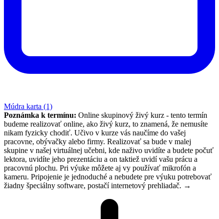
Múdra karta (1)
Poznámka k termínu:
Online skupinový živý kurz - tento termín
budeme realizovať online, ako živý kurz, to znamená, že nemusíte
nikam fyzicky chodiť. Učivo v kurze vás naučíme do vašej
pracovne, obývačky alebo firmy. Realizovať sa bude v malej
skupine v našej virtuálnej učebni, kde naživo uvidíte a budete počuť
lektora, uvidíte jeho prezentáciu a on taktiež uvidí vašu prácu a
pracovnú plochu. Pri výuke môžete aj vy používať mikrofón a
kameru. Pripojenie je jednoduché a nebudete pre výuku potrebovať
žiadny špeciálny software, postačí internetový prehliadač.
→