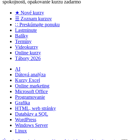
spokojnosti, opakovanie kurzu zadarmo
★ Nové kurzy
☰ Zoznam kurzov
∷ Preskúmajte ponuku
Lastminute
Balíky
Termíny
Videokurzy
Online kurzy
Tábory 2026
AI
Dátová analýza
Kurzy Excel
Online marketing
Microsoft Office
Programovanie
Grafika
HTML, web stránky
Databázy a SQL
WordPress
Windows Server
Linux