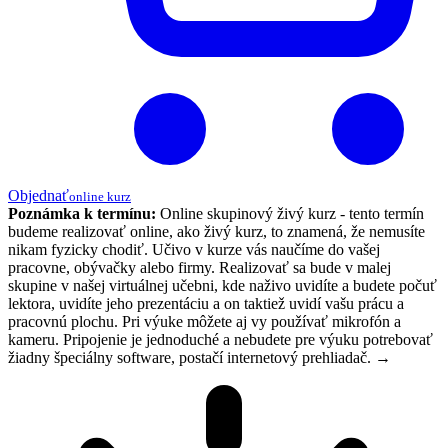
Objednať
online kurz
Poznámka k termínu:
Online skupinový živý kurz - tento termín
budeme realizovať online, ako živý kurz, to znamená, že nemusíte
nikam fyzicky chodiť. Učivo v kurze vás naučíme do vašej
pracovne, obývačky alebo firmy. Realizovať sa bude v malej
skupine v našej virtuálnej učebni, kde naživo uvidíte a budete počuť
lektora, uvidíte jeho prezentáciu a on taktiež uvidí vašu prácu a
pracovnú plochu. Pri výuke môžete aj vy používať mikrofón a
kameru. Pripojenie je jednoduché a nebudete pre výuku potrebovať
žiadny špeciálny software, postačí internetový prehliadač.
→