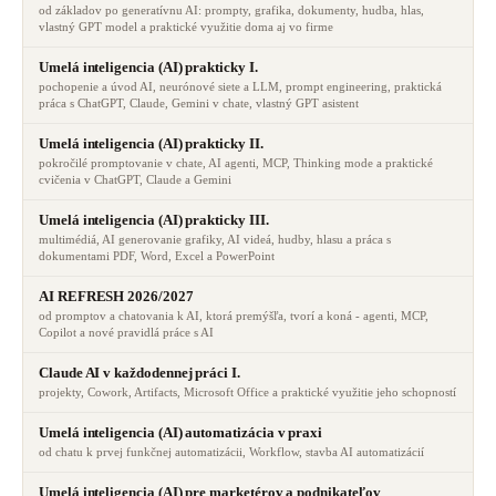
od základov po generatívnu AI: prompty, grafika, dokumenty, hudba, hlas,
vlastný GPT model a praktické využitie doma aj vo firme
Umelá inteligencia (AI) prakticky I.
pochopenie a úvod AI, neurónové siete a LLM, prompt engineering, praktická
práca s ChatGPT, Claude, Gemini v chate, vlastný GPT asistent
Umelá inteligencia (AI) prakticky II.
pokročilé promptovanie v chate, AI agenti, MCP, Thinking mode a praktické
cvičenia v ChatGPT, Claude a Gemini
Umelá inteligencia (AI) prakticky III.
multimédiá, AI generovanie grafiky, AI videá, hudby, hlasu a práca s
dokumentami PDF, Word, Excel a PowerPoint
AI REFRESH 2026/2027
od promptov a chatovania k AI, ktorá premýšľa, tvorí a koná - agenti, MCP,
Copilot a nové pravidlá práce s AI
Claude AI v každodennej práci I.
projekty, Cowork, Artifacts, Microsoft Office a praktické využitie jeho schopností
Umelá inteligencia (AI) automatizácia v praxi
od chatu k prvej funkčnej automatizácii, Workflow, stavba AI automatizácií
Umelá inteligencia (AI) pre marketérov a podnikateľov