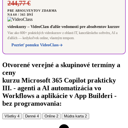
244,77 €
PRE ABSOLVENTOV ZDARMA
NA 60 / 365 DNÍ
videokurzy – VideoClass ďalšie vedomosti pre absolventov kurzov
Viac ako 600+ praktických videokurzov z oblasti IT, kancelárskeho softvéru, AI a
ďalších — kedykoľvek online, vlastným tempom.
Pozrieť ponuku VideoClass
Otvorené verejné a skupinové termíny a
ceny
kurzu Microsoft 365 Copilot prakticky
III. - agenti a AI automatizácia vo
Workflows a aplikácie v App Builderi -
bez programovania:
Všetky
4
Denné
4
Online
2
Múdra karta
2