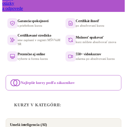
otázky
a odpovede
Garancia spokojnosti
Certifikát ihneď
s priebehom kurzu
po absolvovaní kurzu
Certifikované stredisko
Možnosť opakovať
sme zapísaní v registri MŠVVaM
kurz môžete absolvovať znova
SR
Prezenčne aj online
550+ videokurzov
vyberte si formu kurzu
zdarma po absolvovaní kurzu
Najlepšie kurzy podľa zákazníkov
KURZY V KATEGÓRII:
Umelá inteligencia (AI)