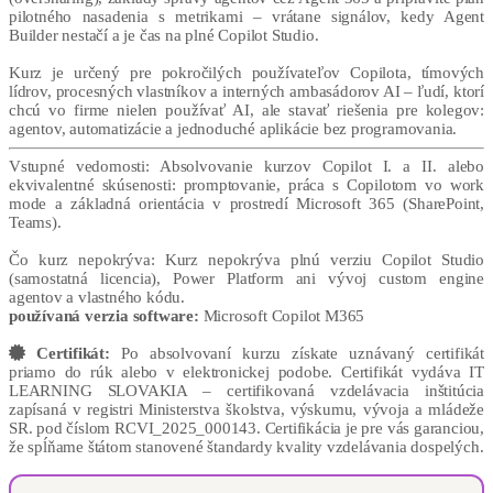
pilotného nasadenia s metrikami – vrátane signálov, kedy Agent
Builder nestačí a je čas na plné Copilot Studio.
Kurz je určený pre pokročilých používateľov Copilota, tímových
lídrov, procesných vlastníkov a interných ambasádorov AI – ľudí, ktorí
chcú vo firme nielen používať AI, ale stavať riešenia pre kolegov:
agentov, automatizácie a jednoduché aplikácie bez programovania.
Vstupné vedomosti: Absolvovanie kurzov Copilot I. a II. alebo
ekvivalentné skúsenosti: promptovanie, práca s Copilotom vo work
mode a základná orientácia v prostredí Microsoft 365 (SharePoint,
Teams).
Čo kurz nepokrýva: Kurz nepokrýva plnú verziu Copilot Studio
(samostatná licencia), Power Platform ani vývoj custom engine
agentov a vlastného kódu.
používaná verzia software:
Microsoft Copilot M365
Certifikát:
Po absolvovaní kurzu získate uznávaný certifikát
priamo do rúk alebo v elektronickej podobe. Certifikát vydáva IT
LEARNING SLOVAKIA – certifikovaná vzdelávacia inštitúcia
zapísaná v registri Ministerstva školstva, výskumu, vývoja a mládeže
SR. pod číslom RCVI_2025_000143. Certifikácia je pre vás garanciou,
že spĺňame štátom stanovené štandardy kvality vzdelávania dospelých.