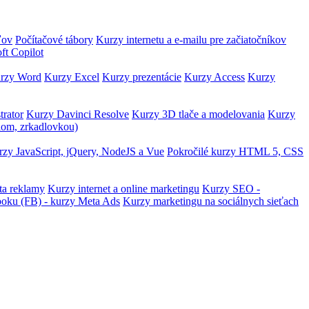
ľov
Počítačové tábory
Kurzy internetu a e-mailu pre začiatočníkov
ft Copilot
rzy Word
Kurzy Excel
Kurzy prezentácie
Kurzy Access
Kurzy
trator
Kurzy Davinci Resolve
Kurzy 3D tlače a modelovania
Kurzy
lom, zrkadlovkou)
zy JavaScript, jQuery, NodeJS a Vue
Pokročilé kurzy HTML 5, CSS
ta reklamy
Kurzy internet a online marketingu
Kurzy SEO -
ooku (FB) - kurzy Meta Ads
Kurzy marketingu na sociálnych sieťach