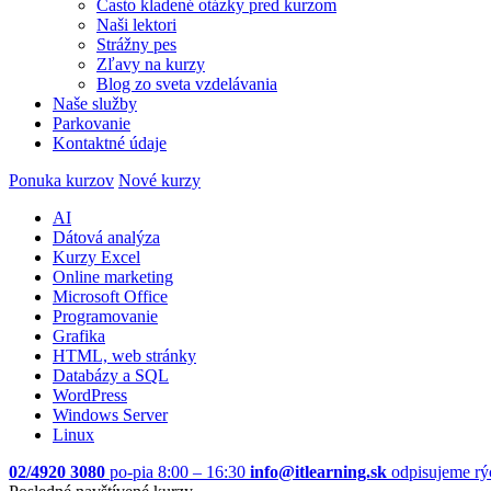
Často kladené otázky pred kurzom
Naši lektori
Strážny pes
Zľavy na kurzy
Blog zo sveta vzdelávania
Naše služby
Parkovanie
Kontaktné údaje
Ponuka kurzov
Nové kurzy
AI
Dátová analýza
Kurzy Excel
Online marketing
Microsoft Office
Programovanie
Grafika
HTML, web stránky
Databázy a SQL
WordPress
Windows Server
Linux
02/4920 3080
po-pia 8:00 – 16:30
info@itlearning.sk
odpisujeme rý