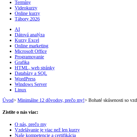
Termíny
Videokurzy
Online kurzy
Tábory 2026
AI
Dátová analýza
Kurzy Excel
Online marketing
Microsoft Office
Programovanie
Grafika
HTML, web stránky
Databázy a SQL
WordPress
Windows Server
Linux
Úvod
>
Minimálne 12 dôvodov, prečo my!
>
Bohaté skúsenosti so vz
Zistite o nás viac:
O nás, prečo my
Vzdelávanie je viac než len kurzy
Naše kompetencie a certifikácia