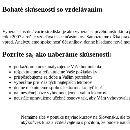
Bohaté skúsenosti so vzdelávaním
Vyberať si vzdelávacie stredisko je ako vyberať si prvého inštruk
roku 2007 a ročne vzdeláva tisíce účastníkov. Samozrejme dĺžka praxe
vpred. Analyzujeme spokojnosť účastníkov, denne hľadáme nové možn
Pozrite sa, ako naberáme skúsenosti:
po každom kurze analyzujeme Vaše hodnotenia
rešpektujeme a reflektujeme Vaše požiadavky
prispôsobujeme sa dobe a Vašim potrebám
vyberáme pre Vás tých najlepších lektorov
denne diskutujeme spolu s lektormi ako byť lepší
na mesačnej báze vyhodnocujeme kvalitu lektorov
neustále upravujeme učebné osnovy tak, aby Vám vyhovovali a
Nemáme síce v ponuke najviac kurzov na Slovensku, ale to l
akýkoľvek kurz a vzdelávajte sa s pocitom, že budete nauč