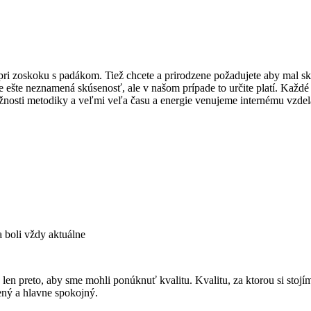
tora pri zoskoku s padákom. Tiež chcete a prirodzene požadujete aby
 ešte neznamená skúsenosť, ale v našom prípade to určite platí. Každé
osti metodiky a veľmi veľa času a energie venujeme internému vzdel
 boli vždy aktuálne
en preto, aby sme mohli ponúknuť kvalitu. Kvalitu, za ktorou si stojím
ený a hlavne spokojný.