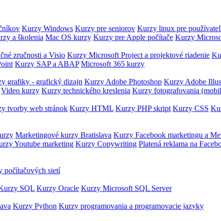
očníkov
Kurzy Windows
Kurzy pre seniorov
Kurzy linux pre používate
rzy a školenia
Mac OS kurzy
Kurzy pre Apple počítače
Kurzy Microso
čné zručnosti a Visio
Kurzy Microsoft Project a projektové riadenie
Ku
oint
Kurzy SAP a ABAP
Microsoft 365 kurzy
y grafiky - grafický dizajn
Kurzy Adobe Photoshop
Kurzy Adobe Illus
Video kurzy
Kurzy technického kreslenia
Kurzy fotografovania (mobi
y tvorby web stránok
Kurzy HTML
Kurzy PHP skript
Kurzy CSS
Kur
urzy
Marketingové kurzy Bratislava
Kurzy Facebook marketingu a Me
urzy Youtube marketing
Kurzy Copywriting
Platená reklama na Faceb
 počítačových sietí
Kurzy SQL
Kurzy Oracle
Kurzy Microsoft SQL Server
Java
Kurzy Python
Kurzy programovania a programovacie jazyky