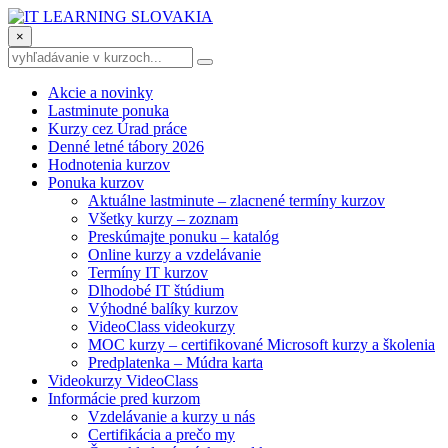
×
Akcie a novinky
Lastminute ponuka
Kurzy cez Úrad práce
Denné letné tábory 2026
Hodnotenia kurzov
Ponuka kurzov
Aktuálne lastminute – zlacnené termíny kurzov
Všetky kurzy – zoznam
Preskúmajte ponuku – katalóg
Online kurzy a vzdelávanie
Termíny IT kurzov
Dlhodobé IT štúdium
Výhodné balíky kurzov
VideoClass videokurzy
MOC kurzy – certifikované Microsoft kurzy a školenia
Predplatenka – Múdra karta
Videokurzy VideoClass
Informácie pred kurzom
Vzdelávanie a kurzy u nás
Certifikácia a prečo my