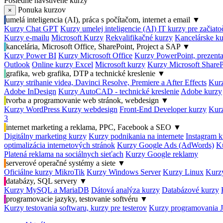
Posledné navštívené kurzy
Ponuka kurzov
×
umelá inteligencia (AI), práca s počítačom, internet a email
▼
Kurzy Chat GPT
Kurzy umelej inteligencie (AI)
IT kurzy pre začiat
Kurzy e-mailu
Microsoft Kurzy
Rekvalifikačné kurzy
Kancelárske ku
kancelária, Microsoft Office, SharePoint, Project a SAP
▼
Kurzy Power BI
Kurzy Microsoft Office
Kurzy PowerPoint, prezenta
Outlook
Online kurzy Excel
Microsoft kurzy
Kurzy Microsoft ShareP
grafika, web grafika, DTP a technické kreslenie
▼
Kurzy strihanie videa, Davinci Resolve, Premiere a After Effects
Kurz
Adobe InDesign
Kurzy AutoCAD - technické kreslenie
Adobe kurzy
tvorba a programovanie web stránok, webdesign
▼
Kurzy WordPress
Kurzy webdesign
Front-End Developer kurzy
Kurz
3
internet marketing a reklama, PPC, Facebook a SEO
▼
Digitálny marketing kurzy
Kurzy podnikania na internete
Instagram k
optimalizácia internetových stránok
Kurzy Google Ads (AdWords)
K
Platená reklama na sociálnych sieťach
Kurzy Google reklamy
serverové operačné systémy a siete
▼
Oficiálne kurzy MikroTik
Kurzy Windows Server
Kurzy Linux
Kurzy
databázy, SQL servery
▼
Kurzy MySQL a MariaDB
Dátová analýza kurzy
Databázové kurzy
programovacie jazyky, testovanie softvéru
▼
Kurzy testovania softwaru, kurzy pre testerov
Kurzy programovania 