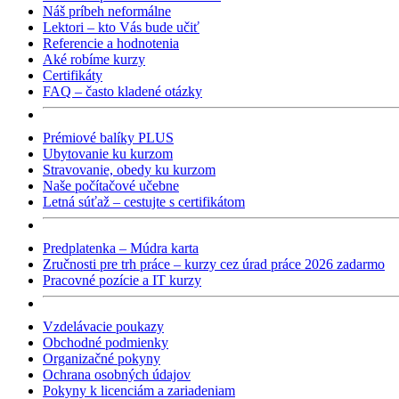
Náš príbeh neformálne
Lektori – kto Vás bude učiť
Referencie a hodnotenia
Aké robíme kurzy
Certifikáty
FAQ – často kladené otázky
Prémiové balíky PLUS
Ubytovanie ku kurzom
Stravovanie, obedy ku kurzom
Naše počítačové učebne
Letná súťaž – cestujte s certifikátom
Predplatenka – Múdra karta
Zručnosti pre trh práce – kurzy cez úrad práce 2026 zadarmo
Pracovné pozície a IT kurzy
Vzdelávacie poukazy
Obchodné podmienky
Organizačné pokyny
Ochrana osobných údajov
Pokyny k licenciám a zariadeniam