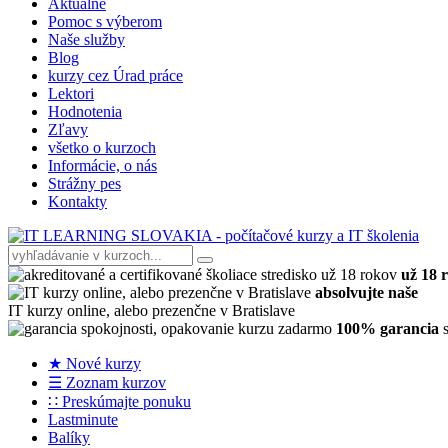
Aktuálne
Pomoc s výberom
Naše služby
Blog
kurzy cez Úrad práce
Lektori
Hodnotenia
Zľavy
všetko o kurzoch
Informácie, o nás
Strážny pes
Kontakty
už 18 
absolvujte naše
IT kurzy online, alebo prezenčne v Bratislave
100% garancia
s
★ Nové kurzy
☰ Zoznam kurzov
∷ Preskúmajte ponuku
Lastminute
Balíky