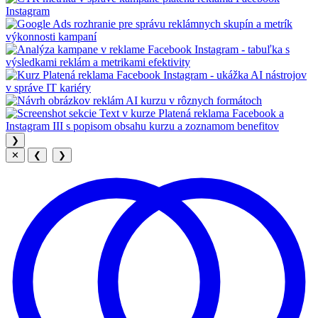
❯
✕
❮
❯