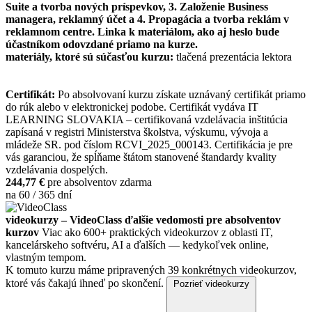
Suite a tvorba nových príspevkov, 3. Založenie Business
managera, reklamný účet a 4. Propagácia a tvorba reklám v
reklamnom centre. Linka k materiálom, ako aj heslo bude
účastníkom odovzdané priamo na kurze.
materiály, ktoré sú súčasťou kurzu:
tlačená prezentácia lektora
Certifikát:
Po absolvovaní kurzu získate uznávaný certifikát priamo
do rúk alebo v elektronickej podobe. Certifikát vydáva IT
LEARNING SLOVAKIA – certifikovaná vzdelávacia inštitúcia
zapísaná v registri Ministerstva školstva, výskumu, vývoja a
mládeže SR. pod číslom RCVI_2025_000143. Certifikácia je pre
vás garanciou, že spĺňame štátom stanovené štandardy kvality
vzdelávania dospelých.
244,77 €
pre absolventov zdarma
na 60 / 365 dní
videokurzy – VideoClass ďalšie vedomosti pre absolventov
kurzov
Viac ako 600+ praktických videokurzov z oblasti IT,
kancelárskeho softvéru, AI a ďalších — kedykoľvek online,
vlastným tempom.
K tomuto kurzu máme pripravených 39 konkrétnych videokurzov,
ktoré vás čakajú ihneď po skončení.
Pozrieť videokurzy