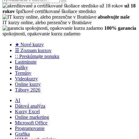
už 18
rokov
špičkové certifikované školiace stredisko
absolvujte naše
IT kurzy online, alebo prezenčne v Bratislave
100% garancia
spokojnosti, opakovanie kurzu zadarmo
★ Nové kurzy
☰ Zoznam kurzov
∷ Preskúmajte ponuku
Lastminute
Balíky
Termíny
Videokurzy
Online kurzy
Tábory 2026
AI
Dátová analýza
Kurzy Excel
Online marketing
Microsoft Office
Programovanie
Grafika