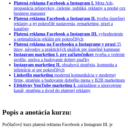
Platená reklama Facebook a Instagram I.
Meta Ads,
propagácia príspevkov, cielenie, publiká, reklamy a predaj cez
business manager
Platená reklama Facebook a Instagram II.
tvorba úspešnej
reklamy a jej pokročilé nastavenia, remarketing, pixel a
katalógy
Platená reklama Facebook a Instagram III.
vyhodnotenie
a optimalizácia reklám pre pokročilých
Platená reklama na Facebooku a Instagrame v praxi
35
tipov, návodov a praktických ukážok pre úspešné kampane
Instagram marketing I. pre začiatočníkov
tvorba a vedenie
profilu, správa a budovanie dobrej značky
Instagram marketing II.
obsahová stratégia, komunita a
inšpirácie aj pre pokročilých
LinkedIn marketing
moderná komunikácia v modernej
firme, stratégie a budovanie dobrého mena v B2B marketingu
Efektívny YouTube marketing I.
zakladáme a spravujeme
kanál, stratégia a úvod do platenej reklamy
Popis a anotácia kurzu:
Počítačový kurz platená reklama Facebook a Instagram III. je