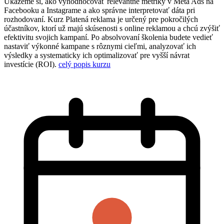
Ukážeme si, ako vyhodnocovať relevantné metriky v Meta Ads na
Facebooku a Instagrame a ako správne interpretovať dáta pri
rozhodovaní. Kurz Platená reklama je určený pre pokročilých
účastníkov, ktorí už majú skúsenosti s online reklamou a chcú zvýšiť
efektivitu svojich kampaní. Po absolvovaní školenia budete vedieť
nastaviť výkonné kampane s rôznymi cieľmi, analyzovať ich
výsledky a systematicky ich optimalizovať pre vyšší návrat
investície (ROI).
celý popis kurzu