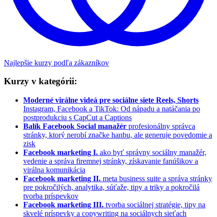
Najlepšie kurzy podľa zákazníkov
Kurzy v kategórii:
Moderné virálne videá pre sociálne siete Reels, Shorts
Instagram, Facebook a TikTok: Od nápadu a natáčania po
postprodukciu s CapCut a Captions
Balík Facebook Social manažér
profesionálny správca
stránky, ktorý nerobí značke hanbu, ale generuje povedomie a
zisk
Facebook marketing I.
ako byť správny sociálny manažér,
vedenie a správa firemnej stránky, získavanie fanúšikov a
virálna komunikácia
Facebook marketing II.
meta business suite a správa stránky
pre pokročilých, analytika, súťaže, tipy a triky a pokročilá
tvorba príspevkov
Facebook marketing III.
tvorba sociálnej stratégie, tipy na
skvelé príspevky a copywriting na sociálnych sieťach