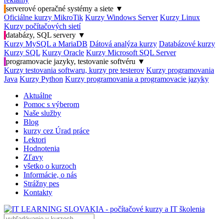
serverové operačné systémy a siete
▼
Oficiálne kurzy MikroTik
Kurzy Windows Server
Kurzy Linux
Kurzy počítačových sietí
databázy, SQL servery
▼
Kurzy MySQL a MariaDB
Dátová analýza kurzy
Databázové kurzy
Kurzy SQL
Kurzy Oracle
Kurzy Microsoft SQL Server
programovacie jazyky, testovanie softvéru
▼
Kurzy testovania softwaru, kurzy pre testerov
Kurzy programovania
Java
Kurzy Python
Kurzy programovania a programovacie jazyky
Aktuálne
Pomoc s výberom
Naše služby
Blog
kurzy cez Úrad práce
Lektori
Hodnotenia
Zľavy
všetko o kurzoch
Informácie, o nás
Strážny pes
Kontakty