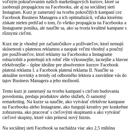
voľným pokračovaním našich marketingových kurzov, ktoré sa
zaoberajú propagáciou na Facebooku, ale aj na sociálnej sieti
Instagram. Kurz je zameraný na tvorbu pokročilých kampaní cez
Facebook Business Managera a ich optimalizácii, vďaka ktorému
získate nielen prehľad o tom, čo všetko propagácia na Facebooku a
Instagrame ponúka, ale naučíte sa, ako sa tvoria kvalitné kampane s
rôznymi cieľmi.
Kurz nie je vhodný pre začiatočníkov a požívateľov, ktorí nemajú
skúsenosti s platenou reklamou a naopak veľmi vhodný a poučný
pre používateľov, ktorí reklamy na Facebooku a Instagrame
robia/robili a potrebujú ich robiť ešte výkonnejšie, lacnejšie a hlavne
efektívnejšie – úplne ideálne pre absolventov kurzov Facebook
platená reklama I. a Facebook platená reklama II. Naučíte sa
aktuálne novinky a trendy od odborného lektora a zasvätíme vás do
tajov Business Managera a jeho možností.
Tento kurz je zameraný na tvorbu kampaní s cieľom budovania
povedomia, predaja produktov alebo služieb, či samotný
remarketing. Na kurze sa naučíte, ako vytvárať efektívne kampane
na Facebooku alebo Instagrame, ako fungujú kreatívy pre konkrétne
zobrazenia, ako pracovať s cieľovými skupinami a ako vytvárať
cieľové skupiny, ktoré vám prinesú nový biznis.
Na sociálnej sieti Facebook sa nachádza viac ako 2,5 milióna