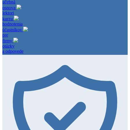
učebná
osnova
lektori
kurzu
hodnotenia
účastníkov
pre
firmy
otázky
a odpovede