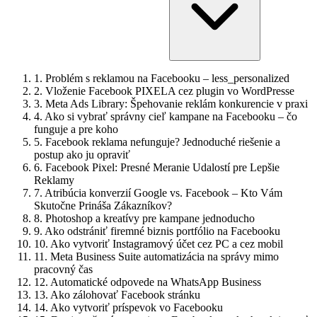
1.
Problém s reklamou na Facebooku – less_personalized
2.
Vloženie Facebook PIXELA cez plugin vo WordPresse
3.
Meta Ads Library: Špehovanie reklám konkurencie v praxi
4.
Ako si vybrať správny cieľ kampane na Facebooku – čo
funguje a pre koho
5.
Facebook reklama nefunguje? Jednoduché riešenie a
postup ako ju opraviť
6.
Facebook Pixel: Presné Meranie Udalostí pre Lepšie
Reklamy
7.
Atribúcia konverzií Google vs. Facebook – Kto Vám
Skutočne Prináša Zákazníkov?
8.
Photoshop a kreatívy pre kampane jednoducho
9.
Ako odstrániť firemné biznis portfólio na Facebooku
10.
Ako vytvoriť Instagramový účet cez PC a cez mobil
11.
Meta Business Suite automatizácia na správy mimo
pracovný čas
12.
Automatické odpovede na WhatsApp Business
13.
Ako zálohovať Facebook stránku
14.
Ako vytvoriť príspevok vo Facebooku