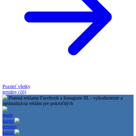
Pozrieť všetky
termíny
(16)
Platená reklama Facebook a Instagram III. - vyhodnotenie a
optimalizácia reklám pre pokročilých
popis
kurzu
termíny
kurzu