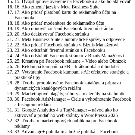
15.
Dvojstupňové overenie na Facebooku a ako ho aktivovať
16.
Ako zmeniť jazyk v Meta Business Suite
17.
Ako pridať platobnú kartu do reklamného účtu na
Facebooku
18.
Ako pridať moderátora do reklamného účtu
19.
Ako obnoviť zrušenú Facebook firemnú stránku
20.
Ako deaktivovať Facebook stránku
21.
Meta Business Suite a automatické správy a odpovede
22.
Ako pridať Facebook stránku v Biznis Manažérovi
23.
Ako odstrániť firemnú stránku z Facebooku
24.
Ako odstrániť Facebook stránku v Biznis Manažérovi
25.
Kreatíva pri Facebook reklame – Video alebo Obrázok
26.
Reklamná kampaň na FB – krátkodobá a dlhodobá
27.
Vytváranie Facebook kampaní s AI: efektívne stratégie a
praktické tipy
28.
Tvorba produktového Facebook katalógu a príprava
dynamických katalógových reklám
29.
Marketingové plagáty, súbory a materiály na stiahnutie
30.
Facebook AdsManager – Ciele a vyhodnotenie Facebook
a Instagram reklám
31.
Google Analytics 4 a TagManager – návod ako ho
aktivovať a pridať ho web stránky a WordPressu 2025
32.
Tvorba remarketingových publík na pre Facebook
reklamy
33.
Advantage+ publikum a bežné publiká – Facebook