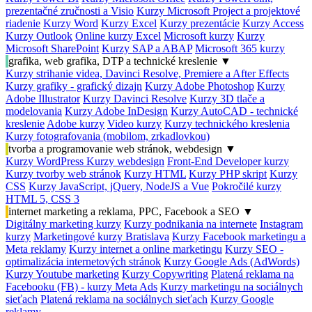
prezentačné zručnosti a Visio
Kurzy Microsoft Project a projektové
riadenie
Kurzy Word
Kurzy Excel
Kurzy prezentácie
Kurzy Access
Kurzy Outlook
Online kurzy Excel
Microsoft kurzy
Kurzy
Microsoft SharePoint
Kurzy SAP a ABAP
Microsoft 365 kurzy
grafika, web grafika, DTP a technické kreslenie
▼
Kurzy strihanie videa, Davinci Resolve, Premiere a After Effects
Kurzy grafiky - grafický dizajn
Kurzy Adobe Photoshop
Kurzy
Adobe Illustrator
Kurzy Davinci Resolve
Kurzy 3D tlače a
modelovania
Kurzy Adobe InDesign
Kurzy AutoCAD - technické
kreslenie
Adobe kurzy
Video kurzy
Kurzy technického kreslenia
Kurzy fotografovania (mobilom, zrkadlovkou)
tvorba a programovanie web stránok, webdesign
▼
Kurzy WordPress
Kurzy webdesign
Front-End Developer kurzy
Kurzy tvorby web stránok
Kurzy HTML
Kurzy PHP skript
Kurzy
CSS
Kurzy JavaScript, jQuery, NodeJS a Vue
Pokročilé kurzy
HTML 5, CSS 3
internet marketing a reklama, PPC, Facebook a SEO
▼
Digitálny marketing kurzy
Kurzy podnikania na internete
Instagram
kurzy
Marketingové kurzy Bratislava
Kurzy Facebook marketingu a
Meta reklamy
Kurzy internet a online marketingu
Kurzy SEO -
optimalizácia internetových stránok
Kurzy Google Ads (AdWords)
Kurzy Youtube marketing
Kurzy Copywriting
Platená reklama na
Facebooku (FB) - kurzy Meta Ads
Kurzy marketingu na sociálnych
sieťach
Platená reklama na sociálnych sieťach
Kurzy Google
reklamy