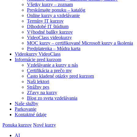
Všetky kurzy – zoznam
Preskúmajte ponuku – katalóg
Online kurzy a vzdelávanie
Termíny IT kurzov
Dlhodobé IT štúdium
Výhodné balíky kurzov
VideoClass videokurzy
MOC kurzy – certifikované Microsoft kurzy a školenia
Predplatenka – Múdra karta
Videokurzy VideoClass
Informácie pred kurzom
Vzdelávanie a kurzy u nás
Certifikácia a prečo my
Často kladené otázky pred kurzom
Naši lektori
Strážny pes
Zľavy na kurzy
Blog zo sveta vzdelávania
Naše služby
Parkovanie
Kontaktné údaje
Ponuka kurzov
Nové kurzy
AI