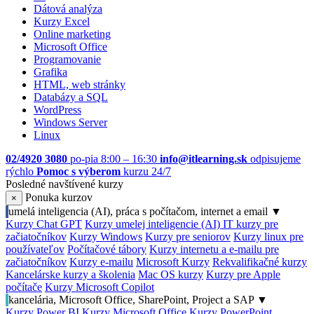
Dátová analýza
Kurzy Excel
Online marketing
Microsoft Office
Programovanie
Grafika
HTML, web stránky
Databázy a SQL
WordPress
Windows Server
Linux
02/4920 3080
po-pia 8:00 – 16:30
info@itlearning.sk
odpisujeme
rýchlo
Pomoc s výberom
kurzu 24/7
Posledné navštívené kurzy
Ponuka kurzov
×
umelá inteligencia (AI), práca s počítačom, internet a email
▼
Kurzy Chat GPT
Kurzy umelej inteligencie (AI)
IT kurzy pre
začiatočníkov
Kurzy Windows
Kurzy pre seniorov
Kurzy linux pre
používateľov
Počítačové tábory
Kurzy internetu a e-mailu pre
začiatočníkov
Kurzy e-mailu
Microsoft Kurzy
Rekvalifikačné kurzy
Kancelárske kurzy a školenia
Mac OS kurzy
Kurzy pre Apple
počítače
Kurzy Microsoft Copilot
kancelária, Microsoft Office, SharePoint, Project a SAP
▼
Kurzy Power BI
Kurzy Microsoft Office
Kurzy PowerPoint,