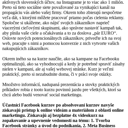
aktívnych slovenských účtov, na Instagrame je to viac ako 1 milión.
Preto sú tieto sociálne siete považované za vynikajúci kanál na
propagáciu vás alebo vašej firmy. Okrem toho zbierajú nespočetne
veľa dát, s ktorými môžete pracovať priamo počas cielenia reklamy.
Spoločne si ukážeme, ako nájsť svojich zákazníkov naprieč
viacerými cieľovými skupinami, ako správne nastaviť kampaň tak,
aby plnila vaše ciele a očakávania a to za doslova „pár EURO“.
Oslovte nových potencionálnych zákazníkov, priveďte ich na svoj
web, pracujte s nimi a pomocou konverzie z nich vytvorte vašich
nakupujúcich zákazníkov.
Okrem iného sa na kurze naučíte, ako sa kampane na Facebooku
optimalizujú, ako sa vyhodnocujú a kedy je potrebné spraviť zásahy
nielen v kampani, ale aj vašej webovej stránke. Kurz je veľmi
praktický, preto si nezabudnite doma, či v práci svoje otázky.
Množstvo informácií, nadupaná prezentácia a stovky praktických
príkladov robia z tooto kurzu povinnú jazdu pre všetkých, ktorí sa
chcú alebo budú venovať social marketingu.
Účastníci Facebook kurzov po absolvovaní kurzov navyše
získavajú prístup k online videám a materiálom z oblasti online
marketingu. Získavajú aj bezplatne 4x videokurz na
zopakovanie a upevnenie vedomostí na tému: 1. Tvorba
Facebook stránky a úvod do podnikania, 2. Meta Business