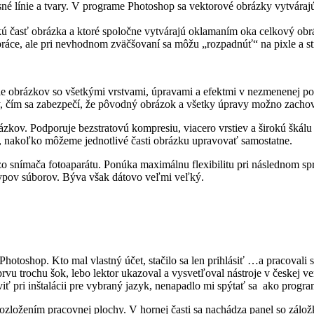
resné línie a tvary. V programe Photoshop sa vektorové obrázky vytvára
inkú časť obrázka a ktoré spoločne vytvárajú oklamaním oka celkový o
práce, ale pri nevhodnom zväčšovaní sa môžu „rozpadnúť“ na pixle a str
obrázkov so všetkými vrstvami, úpravami a efektmi v nezmenenej podo
, čím sa zabezpečí, že pôvodný obrázok a všetky úpravy možno zachov
ázkov. Podporuje bezstratovú kompresiu, viacero vrstiev a širokú škálu
, nakoľko môžeme jednotlivé časti obrázku upravovať samostatne.
zo snímača fotoaparátu. Ponúka maximálnu flexibilitu pri následnom s
 typov súborov. Býva však dátovo veľmi veľký.
oshop. Kto mal vlastný účet, stačilo sa len prihlásiť …a pracovali ste
vu trochu šok, lebo lektor ukazoval a vysvetľoval nástroje v českej ver
viť pri inštalácii pre vybraný jazyk, nenapadlo mi spýtať sa ako progra
 rozložením pracovnej plochy. V hornej časti sa nachádza panel so zálo