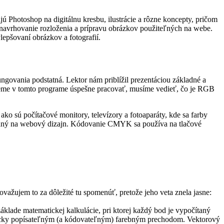
jú Photoshop na digitálnu kresbu, ilustrácie a rôzne koncepty, pričom
, navrhovanie rozloženia a prípravu obrázkov použiteľných na webe.
epšovaní obrázkov a fotografií.
govania podstatná. Lektor nám priblížil prezentáciou základné a
ceme v tomto programe úspešne pracovať, musíme vedieť, čo je RGB
ko sú počítačové monitory, televízory a fotoaparáty, kde sa farby
vhodný na webový dizajn. Kódovanie CMYK sa používa na tlačové
ovažujem to za dôležité tu spomenúť, pretože jeho veta znela jasne:
áklade matematickej kalkulácie, pri ktorej každý bod je vypočítaný
ticky popísateľným (a kódovateľným) farebným prechodom. Vektorový