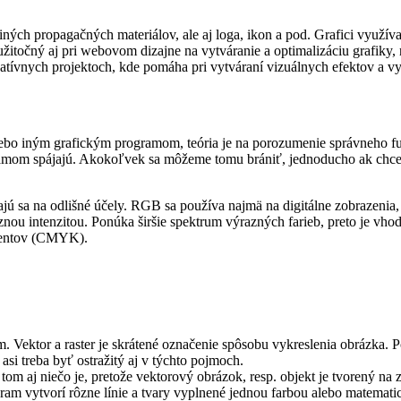
ných propagačných materiálov, ale aj loga, ikon a pod. Grafici využíva
užitočný aj pri webovom dizajne na vytváranie a optimalizáciu grafiky
tívnych projektoch, kde pomáha pri vytváraní vizuálnych efektov a vyl
bo iným grafickým programom, teória je na porozumenie správneho fun
ogramom spájajú. Akokoľvek sa môžeme tomu brániť, jednoducho ak ch
ú sa na odlišné účely. RGB sa používa najmä na digitálne zobrazenia, a
ôznou intenzitou. Ponúka širšie spektrum výrazných farieb, preto je 
gmentov (CMYK).
. Vektor a raster je skrátené označenie spôsobu vykreslenia obrázka. P
asi treba byť ostražitý aj v týchto pojmoch.
om aj niečo je, pretože vektorový obrázok, resp. objekt je tvorený na z
ram vytvorí rôzne línie a tvary vyplnené jednou farbou alebo matema