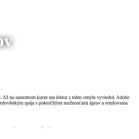
ov
ím. Až na samotnom kurze ma lektor z tohto omylu vyviedol. Adobe
 predovšetkým spája s pokročilými možnosťami úprav a retušovania
minológii programu. Aký je rozdiel medzi RGB a CMYK? Čo je to
ákladnú prácu v tomto programe.