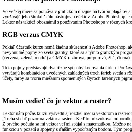
Vo veľkej miere sa používa v grafickom dizajne na tvorbu plagátov a i
využívajú jeho širokú škálu nástrojov a efektov. Adobe Photoshop je 
Lektor nás taktiež oboznámil s používaním Photoshopu v rôznych krea
RGB verzus CMYK
Pokiaľ účastník kurzu nemá žiadnu skúsenosť s Adobe Photoshop, ale
nevyhnutné pojmy zo sveta grafiky, ktoré sa s týmto grafickým pr
(červená, zelená, modrá) a CMYK (azúrová, purpurová, žltá, čierna).
Tieto pojmy predstavujú dva rôzne spôsoby kódovania farieb. Používaj
vytvárajú kombináciou uvedených základných troch farieb svetla s r
účely, farby sa tvoria miešaním spomenutých štyroch farebných pi
Musím vedieť čo je vektor a raster?
Lektor nám počas kurzu vysvetlil aj rozdiel medzi vektorom a rasterom
„Treba si dať pozor na vektor a raster“. Keď to prízvukoval odborník, 
Z prvého počutia sa mi vektor veľmi spájal s matematikou. Možno na t
funkciou v pozadí a spojený s ďalším vypočítaným bodom. Tým prog