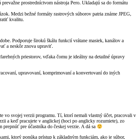
jú prevažne prostredníctvom nástroja Pero. Ukladajú sa do formátu
brázok. Medzi bežné formáty rastrových súborov patria známe JPEG,
atiť kvalitu.
be. Podporuje širokú škálu funkcií vrátane masiek, kanálov a
ať a neskôr znova upraviť.
 farebných priestorov, vďaka čomu je ideálny na detailné úpravy
pracovaní, upravovaní, komprimovaní a konvertovaní do iných
 vo svojej verzii programu. Tí, ktorí nemali vlastný účet, pracovali v
zii a keď pracujete v anglickej (hoci po anglicky rozumiete), zo
m prepnúť pre účastníka do českej verzie. A dá sa
žkami, ktorý ponúka prístup k základným funkciám, ako je súbor,