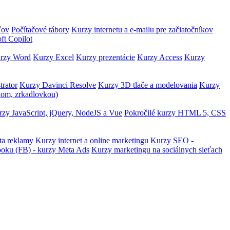
ľov
Počítačové tábory
Kurzy internetu a e-mailu pre začiatočníkov
ft Copilot
rzy Word
Kurzy Excel
Kurzy prezentácie
Kurzy Access
Kurzy
trator
Kurzy Davinci Resolve
Kurzy 3D tlače a modelovania
Kurzy
lom, zrkadlovkou)
zy JavaScript, jQuery, NodeJS a Vue
Pokročilé kurzy HTML 5, CSS
ta reklamy
Kurzy internet a online marketingu
Kurzy SEO -
ooku (FB) - kurzy Meta Ads
Kurzy marketingu na sociálnych sieťach