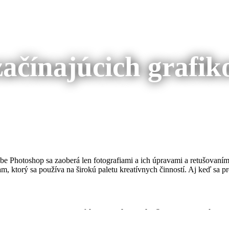
začínajúcich grafik
obe Photoshop sa zaoberá len fotografiami a ich úpravami a retušovan
am, ktorý sa používa na širokú paletu kreatívnych činností. Aj keď sa
e prvého dňa kurzu vysvetleniu pojmov, ktoré patria k základnej ter
lánku. Priblížime si trochu aj pracovnú plochu programu Photoshop a z