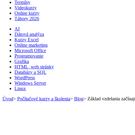
Termíny
Videokurzy
Online kurzy
Tábory 2026
AI
Dátová analýza
Kurzy Excel
Online marketing
Microsoft Office
Programovanie
Grafika
HTML, web stránky
Databázy a SQL
WordPress
Windows Server
Linux
Úvod
>
Počítačové kurzy a školenia
>
Blog
>
Základ vzdelania začínaj