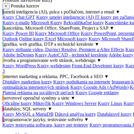
Posledné navštívené kurzy
Ponuka kurzov
×
umelá inteligencia (AI), práca s počítačom, internet a email
▼
Kurzy Chat GPT
Kurzy umelej inteligencie (AI)
IT kurzy pre začiat
Kurzy e-mailu
Microsoft Kurzy
Rekvalifikačné kurzy
Kancelárske ku
kancelária, Microsoft Office, SharePoint, Project a SAP
▼
Kurzy Power BI
Kurzy Microsoft Office
Kurzy PowerPoint, prezenta
Outlook
Online kurzy Excel
Microsoft kurzy
Kurzy Microsoft ShareP
grafika, web grafika, DTP a technické kreslenie
▼
Kurzy strihanie videa, Davinci Resolve, Premiere a After Effects
Kurz
Adobe InDesign
Kurzy AutoCAD - technické kreslenie
Adobe kurzy
tvorba a programovanie web stránok, webdesign
▼
Kurzy WordPress
Kurzy webdesign
Front-End Developer kurzy
Kurz
3
internet marketing a reklama, PPC, Facebook a SEO
▼
Digitálny marketing kurzy
Kurzy podnikania na internete
Instagram k
optimalizácia internetových stránok
Kurzy Google Ads (AdWords)
K
Platená reklama na sociálnych sieťach
Kurzy Google reklamy
serverové operačné systémy a siete
▼
Oficiálne kurzy MikroTik
Kurzy Windows Server
Kurzy Linux
Kurzy
databázy, SQL servery
▼
Kurzy MySQL a MariaDB
Dátová analýza kurzy
Databázové kurzy
programovacie jazyky, testovanie softvéru
▼
Kurzy testovania softwaru, kurzy pre testerov
Kurzy programovania 