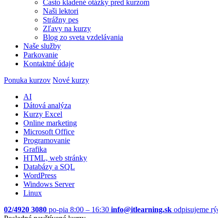
Často kladené otázky pred kurzom
Naši lektori
Strážny pes
Zľavy na kurzy
Blog zo sveta vzdelávania
Naše služby
Parkovanie
Kontaktné údaje
Ponuka kurzov
Nové kurzy
AI
Dátová analýza
Kurzy Excel
Online marketing
Microsoft Office
Programovanie
Grafika
HTML, web stránky
Databázy a SQL
WordPress
Windows Server
Linux
02/4920 3080
po-pia 8:00 – 16:30
info@itlearning.sk
odpisujeme rý