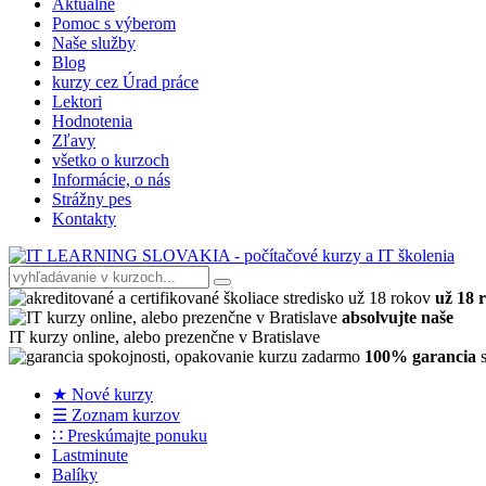
Aktuálne
Pomoc s výberom
Naše služby
Blog
kurzy cez Úrad práce
Lektori
Hodnotenia
Zľavy
všetko o kurzoch
Informácie, o nás
Strážny pes
Kontakty
už 18 
absolvujte naše
IT kurzy online, alebo prezenčne v Bratislave
100% garancia
s
★ Nové kurzy
☰ Zoznam kurzov
∷ Preskúmajte ponuku
Lastminute
Balíky