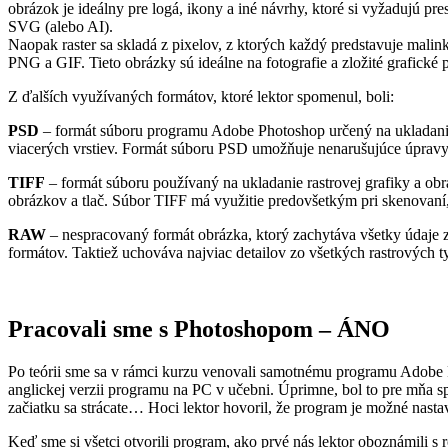
obrázok je ideálny pre logá, ikony a iné návrhy, ktoré si vyžadujú p
SVG (alebo AI).
Naopak raster sa skladá z pixelov, z ktorých každý predstavuje mal
PNG a GIF. Tieto obrázky sú ideálne na fotografie a zložité grafické 
Z ďalších využívaných formátov, ktoré lektor spomenul, boli:
PSD
– formát súboru programu Adobe Photoshop určený na ukladanie 
viacerých vrstiev. Formát súboru PSD umožňuje nenarušujúce úpravy
TIFF
– formát súboru používaný na ukladanie rastrovej grafiky a obr
obrázkov a tlač. Súbor TIFF má využitie predovšetkým pri skenovaní
RAW
– nespracovaný formát obrázka, ktorý zachytáva všetky údaje 
formátov. Taktiež uchováva najviac detailov zo všetkých rastrových
Pracovali sme s Photoshopom – ÁNO
Po teórii sme sa v rámci kurzu venovali samotnému programu Adobe Phot
anglickej verzii programu na PC v učebni. Úprimne, bol to pre mňa spr
začiatku sa strácate… Hoci lektor hovoril, že program je možné nasta
Keď sme si všetci otvorili program, ako prvé nás lektor oboznámili s