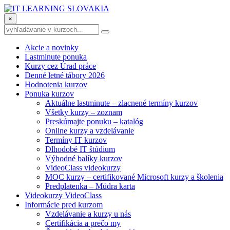
×
Akcie a novinky
Lastminute ponuka
Kurzy cez Úrad práce
Denné letné tábory 2026
Hodnotenia kurzov
Ponuka kurzov
Aktuálne lastminute – zlacnené termíny kurzov
Všetky kurzy – zoznam
Preskúmajte ponuku – katalóg
Online kurzy a vzdelávanie
Termíny IT kurzov
Dlhodobé IT štúdium
Výhodné balíky kurzov
VideoClass videokurzy
MOC kurzy – certifikované Microsoft kurzy a školenia
Predplatenka – Múdra karta
Videokurzy VideoClass
Informácie pred kurzom
Vzdelávanie a kurzy u nás
Certifikácia a prečo my