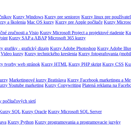
očníkov
Kurzy Windows
Kurzy pre seniorov
Kurzy linux pre používate
rzy a školenia
Mac OS kurzy
Kurzy pre Apple počítače
Kurzy Microso
čné zručnosti a Visio
Kurzy Microsoft Project a projektové riadenie
Ku
oint
Kurzy SAP a ABAP
Microsoft 365 kurzy
y grafiky - grafický dizajn
Kurzy Adobe Photoshop
Kurzy Adobe Illus
Video kurzy
Kurzy technického kreslenia
Kurzy fotografovania (mobi
y tvorby web stránok
Kurzy HTML
Kurzy PHP skript
Kurzy CSS
Kur
urzy
Marketingové kurzy Bratislava
Kurzy Facebook marketingu a Me
urzy Youtube marketing
Kurzy Copywriting
Platená reklama na Faceb
 počítačových sietí
Kurzy SQL
Kurzy Oracle
Kurzy Microsoft SQL Server
Java
Kurzy Python
Kurzy programovania a programovacie jazyky