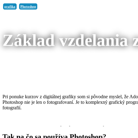
grafika
Photoshop
Základ vzdelania 
článok na blog uverejnený:
31. júla 2024
Pri ponuke kurzov z digitálnej grafiky som si pôvodne myslel, že Ad
Photoshop nie je len o fotografovaní. Je to komplexný grafický progr
fotografií.
V kurze Adobe Photoshop I. pre začiatočníkov sme venovali doobedi
vektor a raster? Na tieto otázky odpoviem v nasledujúcich častiach č
Tak na čo sa používa Photoshop?