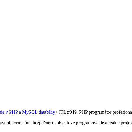
anie v PHP a MySQL databázy
>
ITL #049: PHP programátor profesionál