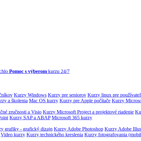
chlo
Pomoc s výberom
kurzu 24/7
očníkov
Kurzy Windows
Kurzy pre seniorov
Kurzy linux pre používate
rzy a školenia
Mac OS kurzy
Kurzy pre Apple počítače
Kurzy Microso
čné zručnosti a Visio
Kurzy Microsoft Project a projektové riadenie
Ku
oint
Kurzy SAP a ABAP
Microsoft 365 kurzy
y grafiky - grafický dizajn
Kurzy Adobe Photoshop
Kurzy Adobe Illus
Video kurzy
Kurzy technického kreslenia
Kurzy fotografovania (mobi