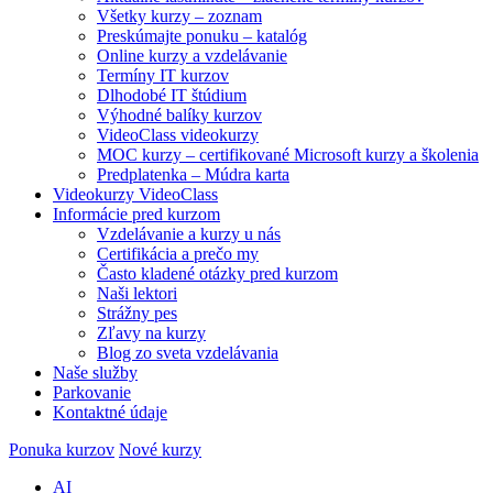
Všetky kurzy – zoznam
Preskúmajte ponuku – katalóg
Online kurzy a vzdelávanie
Termíny IT kurzov
Dlhodobé IT štúdium
Výhodné balíky kurzov
VideoClass videokurzy
MOC kurzy – certifikované Microsoft kurzy a školenia
Predplatenka – Múdra karta
Videokurzy VideoClass
Informácie pred kurzom
Vzdelávanie a kurzy u nás
Certifikácia a prečo my
Často kladené otázky pred kurzom
Naši lektori
Strážny pes
Zľavy na kurzy
Blog zo sveta vzdelávania
Naše služby
Parkovanie
Kontaktné údaje
Ponuka kurzov
Nové kurzy
AI