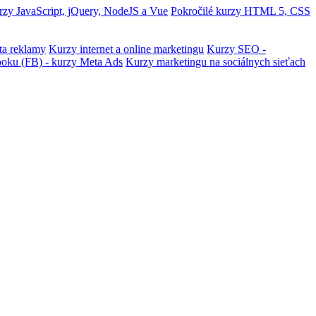
zy JavaScript, jQuery, NodeJS a Vue
Pokročilé kurzy HTML 5, CSS
ta reklamy
Kurzy internet a online marketingu
Kurzy SEO -
ooku (FB) - kurzy Meta Ads
Kurzy marketingu na sociálnych sieťach