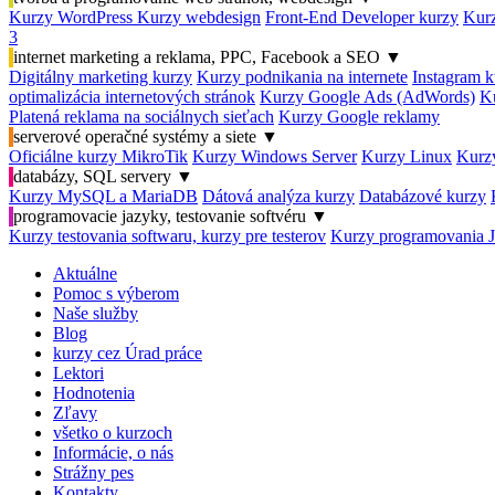
Kurzy WordPress
Kurzy webdesign
Front-End Developer kurzy
Kurz
3
internet marketing a reklama, PPC, Facebook a SEO
▼
Digitálny marketing kurzy
Kurzy podnikania na internete
Instagram k
optimalizácia internetových stránok
Kurzy Google Ads (AdWords)
K
Platená reklama na sociálnych sieťach
Kurzy Google reklamy
serverové operačné systémy a siete
▼
Oficiálne kurzy MikroTik
Kurzy Windows Server
Kurzy Linux
Kurzy
databázy, SQL servery
▼
Kurzy MySQL a MariaDB
Dátová analýza kurzy
Databázové kurzy
programovacie jazyky, testovanie softvéru
▼
Kurzy testovania softwaru, kurzy pre testerov
Kurzy programovania 
Aktuálne
Pomoc s výberom
Naše služby
Blog
kurzy cez Úrad práce
Lektori
Hodnotenia
Zľavy
všetko o kurzoch
Informácie, o nás
Strážny pes
Kontakty