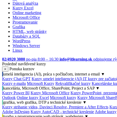
Dátová analýza
Kurzy Excel
Online marketing
Microsoft Office
Programovanie
Grafika
HTML, web stránky
Databázy a SQL
WordPress
Windows Server
Linux
02/4920 3080
po-pia 8:00 – 16:30
info@itlearning.sk
odpisujeme rý
Posledné navštívené kurzy
Ponuka kurzov
×
umelá inteligencia (AI), práca s počítačom, internet a email
▼
Kurzy Chat GPT
Kurzy umelej inteligencie (AI)
IT kurzy pre začiat
Kurzy e-mailu
Microsoft Kurzy
Rekvalifikačné kurzy
Kancelárske ku
kancelária, Microsoft Office, SharePoint, Project a SAP
▼
Kurzy Power BI
Kurzy Microsoft Office
Kurzy PowerPoint, prezenta
Outlook
Online kurzy Excel
Microsoft kurzy
Kurzy Microsoft ShareP
grafika, web grafika, DTP a technické kreslenie
▼
Kurzy strihanie videa, Davinci Resolve, Premiere a After Effects
Kurz
Adobe InDesign
Kurzy AutoCAD - technické kreslenie
Adobe kurzy
tvorba a programovanie web stránok, webdesign
▼