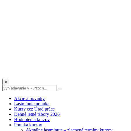
×
Akcie a novinky
Lastminute ponuka
Kurzy cez Úrad práce
Denné letné tábory 2026
Hodnotenia kurzov
Ponuka kurzov
Aktuálne lastminute – zlacnené termíny kurzov