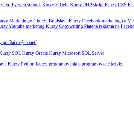
y tvorby web stránok
Kurzy HTML
Kurzy PHP skript
Kurzy CSS
Kur
urzy
Marketingové kurzy Bratislava
Kurzy Facebook marketingu a Me
urzy Youtube marketing
Kurzy Copywriting
Platená reklama na Faceb
 počítačových sietí
Kurzy SQL
Kurzy Oracle
Kurzy Microsoft SQL Server
Java
Kurzy Python
Kurzy programovania a programovacie jazyky