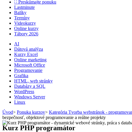
∷ Preskúmajte ponuku
Lastminute
Balíky
Termíny
Videokurzy
Online kurzy
Tábory 2026
AI
Dátová analýza
Kurzy Excel
Online marketing
Microsoft Office
Programovanie
Grafika
HTML, web stránky
Databázy a SQL
WordPress
Windows Server
Linux
Úvod
>
Ponuka kurzov
>
Kategória Tvorba webstránok - programov
bezpečnosť, objektové programovanie a reálne projekty
Kurz PHP programátor