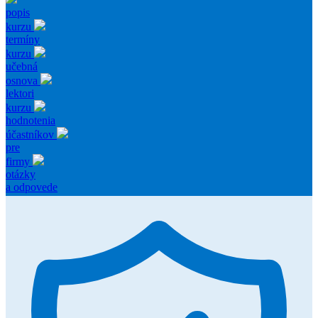
popis
kurzu
termíny
kurzu
učebná
osnova
lektori
kurzu
hodnotenia
účastníkov
pre
firmy
otázky
a odpovede