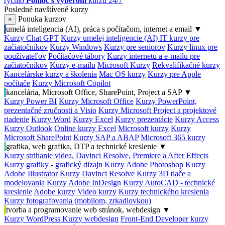
rýchlo
Pomoc s výberom
kurzu 24/7
Posledné navštívené kurzy
Ponuka kurzov
×
umelá inteligencia (AI), práca s počítačom, internet a email
▼
Kurzy Chat GPT
Kurzy umelej inteligencie (AI)
IT kurzy pre
začiatočníkov
Kurzy Windows
Kurzy pre seniorov
Kurzy linux pre
používateľov
Počítačové tábory
Kurzy internetu a e-mailu pre
začiatočníkov
Kurzy e-mailu
Microsoft Kurzy
Rekvalifikačné kurzy
Kancelárske kurzy a školenia
Mac OS kurzy
Kurzy pre Apple
počítače
Kurzy Microsoft Copilot
kancelária, Microsoft Office, SharePoint, Project a SAP
▼
Kurzy Power BI
Kurzy Microsoft Office
Kurzy PowerPoint,
prezentačné zručnosti a Visio
Kurzy Microsoft Project a projektové
riadenie
Kurzy Word
Kurzy Excel
Kurzy prezentácie
Kurzy Access
Kurzy Outlook
Online kurzy Excel
Microsoft kurzy
Kurzy
Microsoft SharePoint
Kurzy SAP a ABAP
Microsoft 365 kurzy
grafika, web grafika, DTP a technické kreslenie
▼
Kurzy strihanie videa, Davinci Resolve, Premiere a After Effects
Kurzy grafiky - grafický dizajn
Kurzy Adobe Photoshop
Kurzy
Adobe Illustrator
Kurzy Davinci Resolve
Kurzy 3D tlače a
modelovania
Kurzy Adobe InDesign
Kurzy AutoCAD - technické
kreslenie
Adobe kurzy
Video kurzy
Kurzy technického kreslenia
Kurzy fotografovania (mobilom, zrkadlovkou)
tvorba a programovanie web stránok, webdesign
▼
Kurzy WordPress
Kurzy webdesign
Front-End Developer kurzy