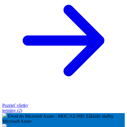
Pozrieť všetky
termíny
(2)
Úvod do Microsoft Azure - MOC AZ-900: Základy služby
Microsoft Azure