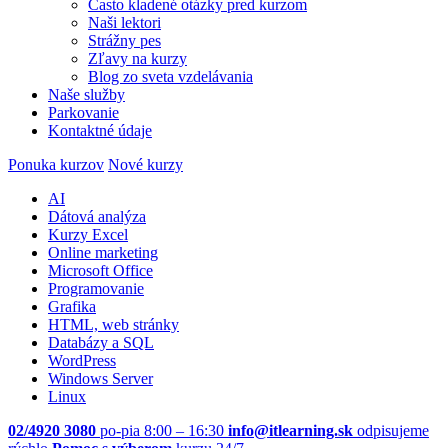
Často kladené otázky pred kurzom
Naši lektori
Strážny pes
Zľavy na kurzy
Blog zo sveta vzdelávania
Naše služby
Parkovanie
Kontaktné údaje
Ponuka kurzov
Nové kurzy
AI
Dátová analýza
Kurzy Excel
Online marketing
Microsoft Office
Programovanie
Grafika
HTML, web stránky
Databázy a SQL
WordPress
Windows Server
Linux
02/4920 3080
po-pia 8:00 – 16:30
info@itlearning.sk
odpisujeme