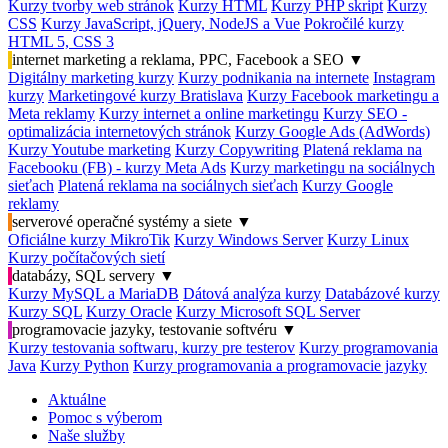
Kurzy tvorby web stránok
Kurzy HTML
Kurzy PHP skript
Kurzy
CSS
Kurzy JavaScript, jQuery, NodeJS a Vue
Pokročilé kurzy
HTML 5, CSS 3
internet marketing a reklama, PPC, Facebook a SEO
▼
Digitálny marketing kurzy
Kurzy podnikania na internete
Instagram
kurzy
Marketingové kurzy Bratislava
Kurzy Facebook marketingu a
Meta reklamy
Kurzy internet a online marketingu
Kurzy SEO -
optimalizácia internetových stránok
Kurzy Google Ads (AdWords)
Kurzy Youtube marketing
Kurzy Copywriting
Platená reklama na
Facebooku (FB) - kurzy Meta Ads
Kurzy marketingu na sociálnych
sieťach
Platená reklama na sociálnych sieťach
Kurzy Google
reklamy
serverové operačné systémy a siete
▼
Oficiálne kurzy MikroTik
Kurzy Windows Server
Kurzy Linux
Kurzy počítačových sietí
databázy, SQL servery
▼
Kurzy MySQL a MariaDB
Dátová analýza kurzy
Databázové kurzy
Kurzy SQL
Kurzy Oracle
Kurzy Microsoft SQL Server
programovacie jazyky, testovanie softvéru
▼
Kurzy testovania softwaru, kurzy pre testerov
Kurzy programovania
Java
Kurzy Python
Kurzy programovania a programovacie jazyky
Aktuálne
Pomoc s výberom
Naše služby