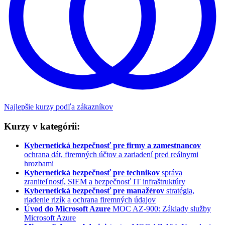
Najlepšie kurzy podľa zákazníkov
Kurzy v kategórii:
Kybernetická bezpečnosť pre firmy a zamestnancov
ochrana dát, firemných účtov a zariadení pred reálnymi
hrozbami
Kybernetická bezpečnosť pre technikov
správa
zraniteľností, SIEM a bezpečnosť IT infraštruktúry
Kybernetická bezpečnosť pre manažérov
stratégia,
riadenie rizík a ochrana firemných údajov
Úvod do Microsoft Azure
MOC AZ-900: Základy služby
Microsoft Azure