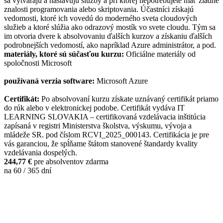
sa vytvárajú a nastavujú služby a pri ktorej nepotrebujete mať žiadne
znalosti programovania alebo skriptovania. Účastníci získajú
vedomosti, ktoré ich vovedú do moderného sveta cloudových
služieb a ktoré slúžia ako odrazový mostík vo svete cloudu. Tým sa
im otvoria dvere k absolvovaniu ďalších kurzov a získaniu ďalších
podrobnejších vedomostí, ako napríklad Azure administrátor, a pod.
materiály, ktoré sú súčasťou kurzu:
Oficiálne materiály od
spoločnosti Microsoft
používaná verzia software:
Microsoft Azure
Certifikát:
Po absolvovaní kurzu získate uznávaný certifikát priamo
do rúk alebo v elektronickej podobe. Certifikát vydáva IT
LEARNING SLOVAKIA – certifikovaná vzdelávacia inštitúcia
zapísaná v registri Ministerstva školstva, výskumu, vývoja a
mládeže SR. pod číslom RCVI_2025_000143. Certifikácia je pre
vás garanciou, že spĺňame štátom stanovené štandardy kvality
vzdelávania dospelých.
244,77 €
pre absolventov zdarma
na 60 / 365 dní