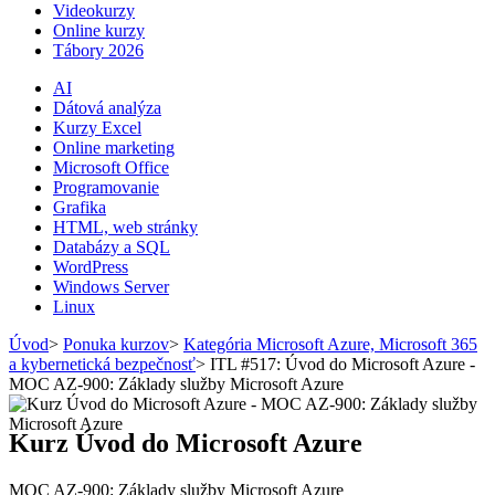
Videokurzy
Online kurzy
Tábory 2026
AI
Dátová analýza
Kurzy Excel
Online marketing
Microsoft Office
Programovanie
Grafika
HTML, web stránky
Databázy a SQL
WordPress
Windows Server
Linux
Úvod
>
Ponuka kurzov
>
Kategória Microsoft Azure, Microsoft 365
a kybernetická bezpečnosť
>
ITL #517: Úvod do Microsoft Azure -
MOC AZ-900: Základy služby Microsoft Azure
Kurz Úvod do Microsoft Azure
MOC AZ-900: Základy služby Microsoft Azure