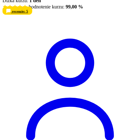
Dĺžka kurzu:
1 deň
hodnotenie kurzu:
99,00 %
recenzie: 5