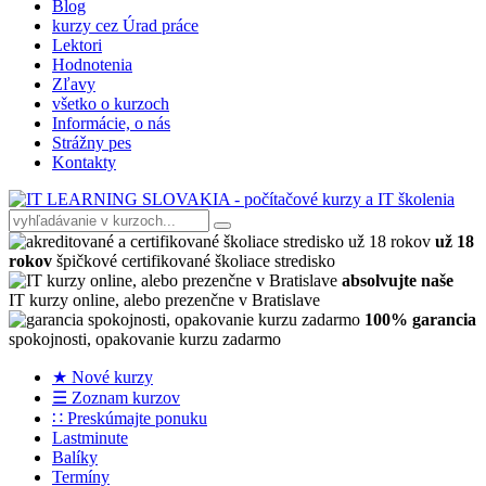
Blog
kurzy cez Úrad práce
Lektori
Hodnotenia
Zľavy
všetko o kurzoch
Informácie, o nás
Strážny pes
Kontakty
už 18
rokov
špičkové certifikované školiace stredisko
absolvujte naše
IT kurzy online, alebo prezenčne v Bratislave
100% garancia
spokojnosti, opakovanie kurzu zadarmo
★ Nové kurzy
☰ Zoznam kurzov
∷ Preskúmajte ponuku
Lastminute
Balíky
Termíny