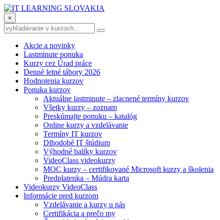
×
Akcie a novinky
Lastminute ponuka
Kurzy cez Úrad práce
Denné letné tábory 2026
Hodnotenia kurzov
Ponuka kurzov
Aktuálne lastminute – zlacnené termíny kurzov
Všetky kurzy – zoznam
Preskúmajte ponuku – katalóg
Online kurzy a vzdelávanie
Termíny IT kurzov
Dlhodobé IT štúdium
Výhodné balíky kurzov
VideoClass videokurzy
MOC kurzy – certifikované Microsoft kurzy a školenia
Predplatenka – Múdra karta
Videokurzy VideoClass
Informácie pred kurzom
Vzdelávanie a kurzy u nás
Certifikácia a prečo my