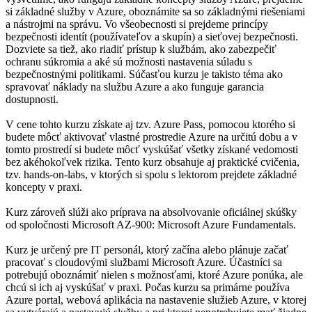
si základné služby v Azure, oboznámite sa so základnými riešeniami
a nástrojmi na správu. Vo všeobecnosti si prejdeme princípy
bezpečnosti identít (používateľov a skupín) a sieťovej bezpečnosti.
Dozviete sa tiež, ako riadiť prístup k službám, ako zabezpečiť
ochranu súkromia a aké sú možnosti nastavenia súladu s
bezpečnostnými politikami. Súčasťou kurzu je takisto téma ako
spravovať náklady na službu Azure a ako funguje garancia
dostupnosti.
V cene tohto kurzu získate aj tzv. Azure Pass, pomocou ktorého si
budete môcť aktivovať vlastné prostredie Azure na určitú dobu a v
tomto prostredí si budete môcť vyskúšať všetky získané vedomosti
bez akéhokoľvek rizika. Tento kurz obsahuje aj praktické cvičenia,
tzv. hands-on-labs, v ktorých si spolu s lektorom prejdete základné
koncepty v praxi.
Kurz zároveň slúži ako príprava na absolvovanie oficiálnej skúšky
od spoločnosti Microsoft AZ-900: Microsoft Azure Fundamentals.
Kurz je určený pre IT personál, ktorý začína alebo plánuje začať
pracovať s cloudovými službami Microsoft Azure. Účastníci sa
potrebujú oboznámiť nielen s možnosťami, ktoré Azure ponúka, ale
chcú si ich aj vyskúšať v praxi. Počas kurzu sa primárne používa
Azure portal, webová aplikácia na nastavenie služieb Azure, v ktorej