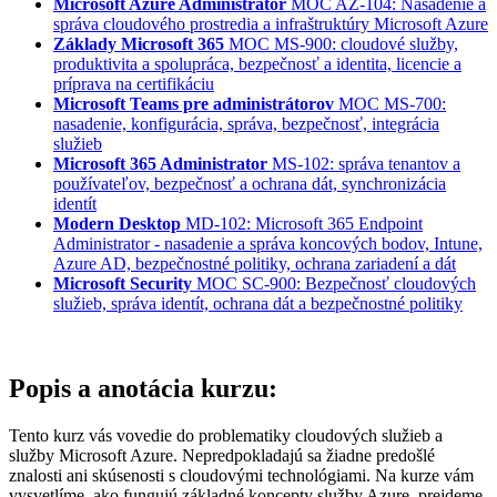
Microsoft Azure Administrator
MOC AZ-104: Nasadenie a
správa cloudového prostredia a infraštruktúry Microsoft Azure
Základy Microsoft 365
MOC MS-900: cloudové služby,
produktivita a spolupráca, bezpečnosť a identita, licencie a
príprava na certifikáciu
Microsoft Teams pre administrátorov
MOC MS-700:
nasadenie, konfigurácia, správa, bezpečnosť, integrácia
služieb
Microsoft 365 Administrator
MS-102: správa tenantov a
používateľov, bezpečnosť a ochrana dát, synchronizácia
identít
Modern Desktop
MD-102: Microsoft 365 Endpoint
Administrator - nasadenie a správa koncových bodov, Intune,
Azure AD, bezpečnostné politiky, ochrana zariadení a dát
Microsoft Security
MOC SC-900: Bezpečnosť cloudových
služieb, správa identít, ochrana dát a bezpečnostné politiky
Popis a anotácia kurzu:
Tento kurz vás vovedie do problematiky cloudových služieb a
služby Microsoft Azure. Nepredpokladajú sa žiadne predošlé
znalosti ani skúsenosti s cloudovými technológiami. Na kurze vám
vysvetlíme, ako fungujú základné koncepty služby Azure, prejdeme