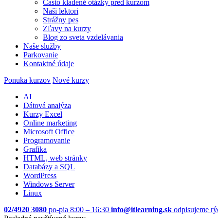
Často kladené otázky pred kurzom
Naši lektori
Strážny pes
Zľavy na kurzy
Blog zo sveta vzdelávania
Naše služby
Parkovanie
Kontaktné údaje
Ponuka kurzov
Nové kurzy
AI
Dátová analýza
Kurzy Excel
Online marketing
Microsoft Office
Programovanie
Grafika
HTML, web stránky
Databázy a SQL
WordPress
Windows Server
Linux
02/4920 3080
po-pia 8:00 – 16:30
info@itlearning.sk
odpisujeme rý