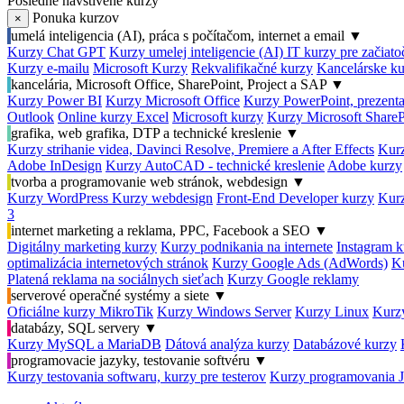
Posledné navštívené kurzy
Ponuka kurzov
×
umelá inteligencia (AI), práca s počítačom, internet a email
▼
Kurzy Chat GPT
Kurzy umelej inteligencie (AI)
IT kurzy pre začiat
Kurzy e-mailu
Microsoft Kurzy
Rekvalifikačné kurzy
Kancelárske ku
kancelária, Microsoft Office, SharePoint, Project a SAP
▼
Kurzy Power BI
Kurzy Microsoft Office
Kurzy PowerPoint, prezenta
Outlook
Online kurzy Excel
Microsoft kurzy
Kurzy Microsoft ShareP
grafika, web grafika, DTP a technické kreslenie
▼
Kurzy strihanie videa, Davinci Resolve, Premiere a After Effects
Kurz
Adobe InDesign
Kurzy AutoCAD - technické kreslenie
Adobe kurzy
tvorba a programovanie web stránok, webdesign
▼
Kurzy WordPress
Kurzy webdesign
Front-End Developer kurzy
Kurz
3
internet marketing a reklama, PPC, Facebook a SEO
▼
Digitálny marketing kurzy
Kurzy podnikania na internete
Instagram k
optimalizácia internetových stránok
Kurzy Google Ads (AdWords)
K
Platená reklama na sociálnych sieťach
Kurzy Google reklamy
serverové operačné systémy a siete
▼
Oficiálne kurzy MikroTik
Kurzy Windows Server
Kurzy Linux
Kurzy
databázy, SQL servery
▼
Kurzy MySQL a MariaDB
Dátová analýza kurzy
Databázové kurzy
programovacie jazyky, testovanie softvéru
▼
Kurzy testovania softwaru, kurzy pre testerov
Kurzy programovania 