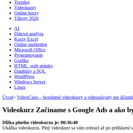
Termíny
Videokurzy
Online kurzy
Tábory 2026
AI
Dátová analýza
Kurzy Excel
Online marketing
Microsoft Office
Programovanie
Grafika
HTML, web stránky
Databázy a SQL
WordPress
Windows Server
Linux
Úvod
>
VideoClass – bezplatné videokurzy a videonávody pre účastn
Videokurz Začíname s Google Ads a ako by
Dĺžka plného videokurzu je: 00:36:40
Ukážka videokurzu. Plný videokurz sa vám zobrazí až po prihlásení 