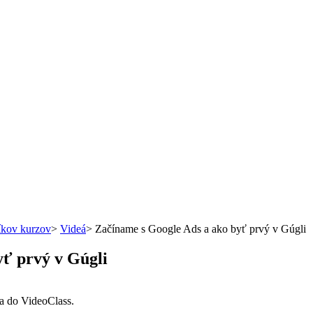
íkov kurzov
>
Videá
>
Začíname s Google Ads a ako byť prvý v Gúgli
ť prvý v Gúgli
sa do VideoClass.