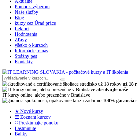
Aktuálne
Pomoc s výberom
Naše služby
Blog
kurzy cez Úrad práce
Lektori
Hodnotenia
Zľavy
všetko o kurzoch
Informácie, o nás
Strážny pes
Kontakty
už 18 
absolvujte naše
IT kurzy online, alebo prezenčne v Bratislave
100% garancia
s
★ Nové kurzy
☰ Zoznam kurzov
∷ Preskúmajte ponuku
Lastminute
Balíky