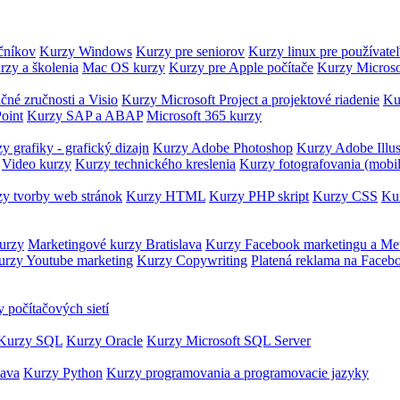
očníkov
Kurzy Windows
Kurzy pre seniorov
Kurzy linux pre používate
rzy a školenia
Mac OS kurzy
Kurzy pre Apple počítače
Kurzy Microso
čné zručnosti a Visio
Kurzy Microsoft Project a projektové riadenie
Ku
oint
Kurzy SAP a ABAP
Microsoft 365 kurzy
y grafiky - grafický dizajn
Kurzy Adobe Photoshop
Kurzy Adobe Illus
Video kurzy
Kurzy technického kreslenia
Kurzy fotografovania (mobi
y tvorby web stránok
Kurzy HTML
Kurzy PHP skript
Kurzy CSS
Kur
urzy
Marketingové kurzy Bratislava
Kurzy Facebook marketingu a Me
urzy Youtube marketing
Kurzy Copywriting
Platená reklama na Faceb
 počítačových sietí
Kurzy SQL
Kurzy Oracle
Kurzy Microsoft SQL Server
Java
Kurzy Python
Kurzy programovania a programovacie jazyky