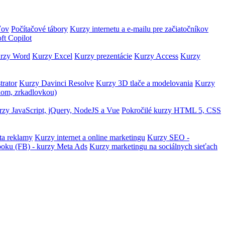
ľov
Počítačové tábory
Kurzy internetu a e-mailu pre začiatočníkov
ft Copilot
rzy Word
Kurzy Excel
Kurzy prezentácie
Kurzy Access
Kurzy
trator
Kurzy Davinci Resolve
Kurzy 3D tlače a modelovania
Kurzy
lom, zrkadlovkou)
zy JavaScript, jQuery, NodeJS a Vue
Pokročilé kurzy HTML 5, CSS
ta reklamy
Kurzy internet a online marketingu
Kurzy SEO -
ooku (FB) - kurzy Meta Ads
Kurzy marketingu na sociálnych sieťach