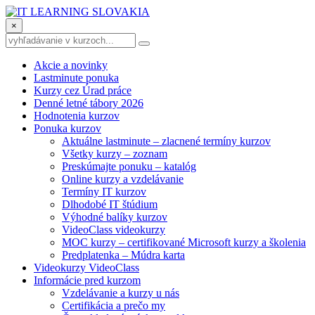
×
Akcie a novinky
Lastminute ponuka
Kurzy cez Úrad práce
Denné letné tábory 2026
Hodnotenia kurzov
Ponuka kurzov
Aktuálne lastminute – zlacnené termíny kurzov
Všetky kurzy – zoznam
Preskúmajte ponuku – katalóg
Online kurzy a vzdelávanie
Termíny IT kurzov
Dlhodobé IT štúdium
Výhodné balíky kurzov
VideoClass videokurzy
MOC kurzy – certifikované Microsoft kurzy a školenia
Predplatenka – Múdra karta
Videokurzy VideoClass
Informácie pred kurzom
Vzdelávanie a kurzy u nás
Certifikácia a prečo my