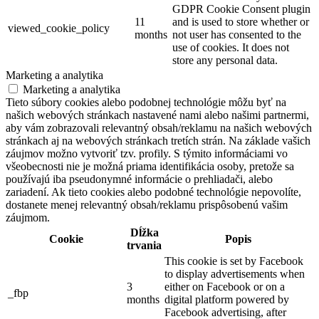
GDPR Cookie Consent plugin
11
and is used to store whether or
viewed_cookie_policy
months
not user has consented to the
use of cookies. It does not
store any personal data.
Marketing a analytika
Marketing a analytika
Tieto súbory cookies alebo podobnej technológie môžu byť na
našich webových stránkach nastavené nami alebo našimi partnermi,
aby vám zobrazovali relevantný obsah/reklamu na našich webových
stránkach aj na webových stránkach tretích strán. Na základe vašich
záujmov možno vytvoriť tzv. profily. S týmito informáciami vo
všeobecnosti nie je možná priama identifikácia osoby, pretože sa
používajú iba pseudonymné informácie o prehliadači, alebo
zariadení. Ak tieto cookies alebo podobné technológie nepovolíte,
dostanete menej relevantný obsah/reklamu prispôsobenú vašim
záujmom.
Dĺžka
Cookie
Popis
trvania
This cookie is set by Facebook
to display advertisements when
3
either on Facebook or on a
_fbp
months
digital platform powered by
Facebook advertising, after