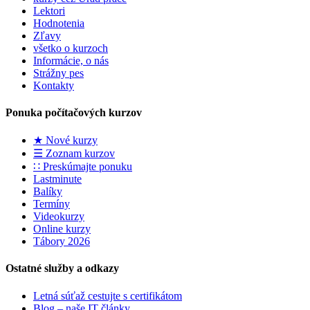
Lektori
Hodnotenia
Zľavy
všetko o kurzoch
Informácie, o nás
Strážny pes
Kontakty
Ponuka počítačových kurzov
★ Nové kurzy
☰ Zoznam kurzov
∷ Preskúmajte ponuku
Lastminute
Balíky
Termíny
Videokurzy
Online kurzy
Tábory 2026
Ostatné služby a odkazy
Letná súťaž cestujte s certifikátom
Blog – naše IT články