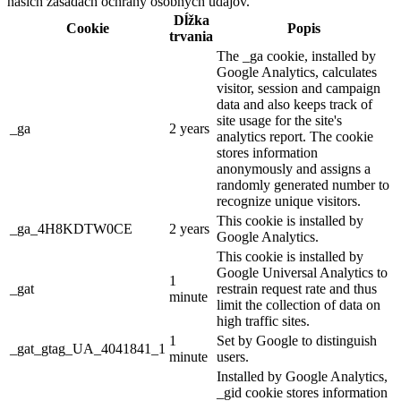
našich zásadách ochrany osobných údajov.
Dĺžka
Cookie
Popis
trvania
The _ga cookie, installed by
Google Analytics, calculates
visitor, session and campaign
data and also keeps track of
site usage for the site's
_ga
2 years
analytics report. The cookie
stores information
anonymously and assigns a
randomly generated number to
recognize unique visitors.
This cookie is installed by
_ga_4H8KDTW0CE
2 years
Google Analytics.
This cookie is installed by
Google Universal Analytics to
1
_gat
restrain request rate and thus
minute
limit the collection of data on
high traffic sites.
1
Set by Google to distinguish
_gat_gtag_UA_4041841_1
minute
users.
Installed by Google Analytics,
_gid cookie stores information