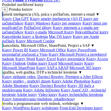
rýchlo
Pomoc s výberom
kurzu 24/7
Posledné navštívené kurzy
Ponuka kurzov
×
umelá inteligencia (AI), práca s počítačom, internet a email
▼
Kurzy Chat GPT
Kurzy umelej inteligencie (AI)
IT kurzy pre
začiatočníkov
Kurzy Windows
Kurzy pre seniorov
Kurzy linux pre
používateľov
Počítačové tábory
Kurzy internetu a e-mailu pre
začiatočníkov
Kurzy e-mailu
Microsoft Kurzy
Rekvalifikačné kurzy
Kancelárske kurzy a školenia
Mac OS kurzy
Kurzy pre Apple
počítače
Kurzy Microsoft Copilot
kancelária, Microsoft Office, SharePoint, Project a SAP
▼
Kurzy Power BI
Kurzy Microsoft Office
Kurzy PowerPoint,
prezentačné zručnosti a Visio
Kurzy Microsoft Project a projektové
riadenie
Kurzy Word
Kurzy Excel
Kurzy prezentácie
Kurzy Access
Kurzy Outlook
Online kurzy Excel
Microsoft kurzy
Kurzy
Microsoft SharePoint
Kurzy SAP a ABAP
Microsoft 365 kurzy
grafika, web grafika, DTP a technické kreslenie
▼
Kurzy strihanie videa, Davinci Resolve, Premiere a After Effects
Kurzy grafiky - grafický dizajn
Kurzy Adobe Photoshop
Kurzy
Adobe Illustrator
Kurzy Davinci Resolve
Kurzy 3D tlače a
modelovania
Kurzy Adobe InDesign
Kurzy AutoCAD - technické
kreslenie
Adobe kurzy
Video kurzy
Kurzy technického kreslenia
Kurzy fotografovania (mobilom, zrkadlovkou)
tvorba a programovanie web stránok, webdesign
▼
Kurzy WordPress
Kurzy webdesign
Front-End Developer kurzy