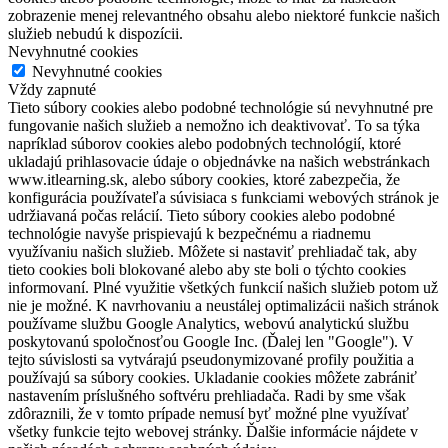
zobrazenie menej relevantného obsahu alebo niektoré funkcie našich
služieb nebudú k dispozícii.
Nevyhnutné cookies
Nevyhnutné cookies
Vždy zapnuté
Tieto súbory cookies alebo podobné technológie sú nevyhnutné pre
fungovanie našich služieb a nemožno ich deaktivovať. To sa týka
napríklad súborov cookies alebo podobných technológií, ktoré
ukladajú prihlasovacie údaje o objednávke na našich webstránkach
www.itlearning.sk, alebo súbory cookies, ktoré zabezpečia, že
konfigurácia používateľa súvisiaca s funkciami webových stránok je
udržiavaná počas relácií. Tieto súbory cookies alebo podobné
technológie navyše prispievajú k bezpečnému a riadnemu
využívaniu našich služieb. Môžete si nastaviť prehliadač tak, aby
tieto cookies boli blokované alebo aby ste boli o týchto cookies
informovaní. Plné využitie všetkých funkcií našich služieb potom už
nie je možné. K navrhovaniu a neustálej optimalizácii našich stránok
používame službu Google Analytics, webovú analytickú službu
poskytovanú spoločnosťou Google Inc. (Ďalej len "Google"). V
tejto súvislosti sa vytvárajú pseudonymizované profily použitia a
používajú sa súbory cookies. Ukladanie cookies môžete zabrániť
nastavením príslušného softvéru prehliadača. Radi by sme však
zdôraznili, že v tomto prípade nemusí byť možné plne využívať
všetky funkcie tejto webovej stránky. Ďalšie informácie nájdete v