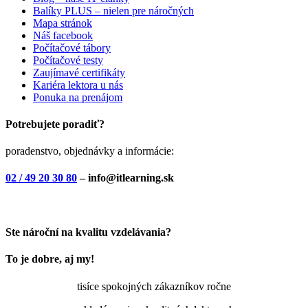
Balíky PLUS – nielen pre náročných
Mapa stránok
Náš facebook
Počítačové tábory
Počítačové testy
Zaujímavé certifikáty
Kariéra lektora u nás
Ponuka na prenájom
Potrebujete poradiť?
poradenstvo, objednávky a informácie:
02 / 49 20 30 80
– info@itlearning.sk
Ste nároční na kvalitu vzdelávania?
To je dobre, aj my!
tisíce spokojných zákazníkov ročne