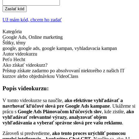
Zaslať kód
Už mám kód, chcem ho zadať
Kategória
Google Ads, Online marketing
Štítky, témy
google, google ads, google kampan, vyhladavacia kampan
Autor videokurzu
Peťo Hecht
Ako získať videokurz?
Prístup získate zadarmo po absolvovaní niektorého z našich IT
kurzov alebo objednávkou VideoClass
Popis videokurzu:
V tomto videokurze sa naučíte,
ako efektívne vyhľadávať a
navrhovať kľúčové slová pre Google Ads kampane
. Ukážeme si
prácu s
Google Ads Plánovačom kľúčových slov
, kde zistíte,
ako
vyhľadávať relevantné výrazy, analyzovať objem
vyhľadávania a vyberať správne slová pre vašu reklamu
.
Zároveň si predvedieme,
ako tento proces urýchliť pomocou
umelej inteligencie – konkrétne Chat GPT
. Naučíte sa, ako AI