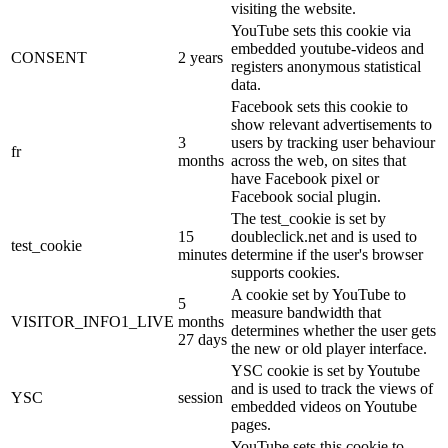
visiting the website.
YouTube sets this cookie via
embedded youtube-videos and
CONSENT
2 years
registers anonymous statistical
data.
Facebook sets this cookie to
show relevant advertisements to
3
users by tracking user behaviour
fr
months
across the web, on sites that
have Facebook pixel or
Facebook social plugin.
The test_cookie is set by
15
doubleclick.net and is used to
test_cookie
minutes
determine if the user's browser
supports cookies.
A cookie set by YouTube to
5
measure bandwidth that
VISITOR_INFO1_LIVE
months
determines whether the user gets
27 days
the new or old player interface.
YSC cookie is set by Youtube
and is used to track the views of
YSC
session
embedded videos on Youtube
pages.
YouTube sets this cookie to