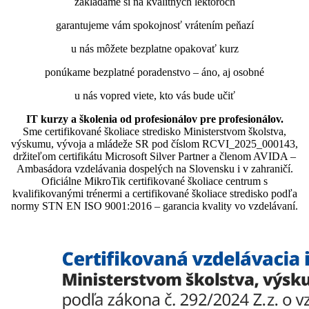
zakladáme si na kvalitných lektoroch
garantujeme vám spokojnosť vrátením peňazí
u nás môžete bezplatne opakovať kurz
ponúkame bezplatné poradenstvo – áno, aj osobné
u nás vopred viete, kto vás bude učiť
IT kurzy a školenia od profesionálov pre profesionálov.
Sme certifikované školiace stredisko Ministerstvom školstva,
výskumu, vývoja a mládeže SR pod číslom RCVI_2025_000143,
držiteľom certifikátu Microsoft Silver Partner a členom AVIDA –
Ambasádora vzdelávania dospelých na Slovensku i v zahraničí.​​​​​​​​​​​​​​​​
Oficiálne MikroTik certifikované školiace centrum s
kvalifikovanými trénermi ​​​​​​​​​​a certifikované školiace stredisko podľa
normy STN EN ISO 9001:2016 – garancia kvality vo vzdelávaní.