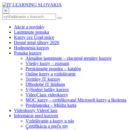
×
Akcie a novinky
Lastminute ponuka
Kurzy cez Úrad práce
Denné letné tábory 2026
Hodnotenia kurzov
Ponuka kurzov
Aktuálne lastminute – zlacnené termíny kurzov
Všetky kurzy – zoznam
Preskúmajte ponuku – katalóg
Online kurzy a vzdelávanie
Termíny IT kurzov
Dlhodobé IT štúdium
Výhodné balíky kurzov
VideoClass videokurzy
MOC kurzy – certifikované Microsoft kurzy a školenia
Predplatenka – Múdra karta
Videokurzy VideoClass
Informácie pred kurzom
Vzdelávanie a kurzy u nás
Certifikácia a prečo my