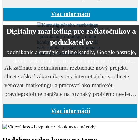
google na popredných priečkach - ako keby ani
Viac informácií
Digitálny marketing pre začiatočníkov a
podnikateľov
podnikanie a stratégie, online kanály, Google nástroje,
skvelá web stránka a úspešné kampane nielen pre
Ak začínate s podnikaním, rozbiehate nový projekt,
podnikateľov
chcete získať zákazníkov cez internet alebo sa chcete
venovať marketingu a pracovať ako marketér,
pravdepodobne narážate na rovnaký problém: neviete,
kde začať. Sociálne siete, reklama, web, Google
Viac informácií