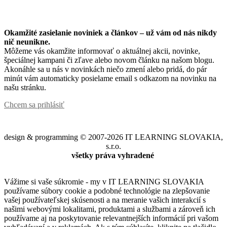
Okamžité zasielanie noviniek a článkov – u
ž vám od nás nikdy
nič neunikne.
Môžeme vás okamžite informovať o aktuálnej akcii, novinke,
špeciálnej kampani či zľave alebo novom článku na našom blogu.
Akonáhle sa u nás v novinkách niečo zmení alebo pridá, do pár
minút vám automaticky posielame email s odkazom na novinku na
našu stránku.
Chcem sa prihlásiť
design & programming © 2007-2026 IT LEARNING SLOVAKIA,
s.r.o.
všetky práva vyhradené
Vážime si vaše súkromie - my v IT LEARNING SLOVAKIA
používame súbory cookie a podobné technológie na zlepšovanie
vašej používateľskej skúsenosti a na meranie vašich interakcií s
našimi webovými lokalitami, produktami a službami a zároveň ich
používame aj na poskytovanie relevantnejších informácií pri vašom