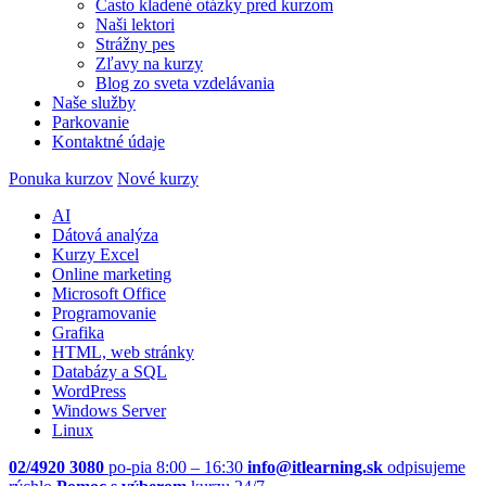
Často kladené otázky pred kurzom
Naši lektori
Strážny pes
Zľavy na kurzy
Blog zo sveta vzdelávania
Naše služby
Parkovanie
Kontaktné údaje
Ponuka kurzov
Nové kurzy
AI
Dátová analýza
Kurzy Excel
Online marketing
Microsoft Office
Programovanie
Grafika
HTML, web stránky
Databázy a SQL
WordPress
Windows Server
Linux
02/4920 3080
po-pia 8:00 – 16:30
info@itlearning.sk
odpisujeme