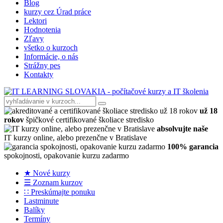
Blog
kurzy cez Úrad práce
Lektori
Hodnotenia
Zľavy
všetko o kurzoch
Informácie, o nás
Strážny pes
Kontakty
už 18
rokov
špičkové certifikované školiace stredisko
absolvujte naše
IT kurzy online, alebo prezenčne v Bratislave
100% garancia
spokojnosti, opakovanie kurzu zadarmo
★ Nové kurzy
☰ Zoznam kurzov
∷ Preskúmajte ponuku
Lastminute
Balíky
Termíny