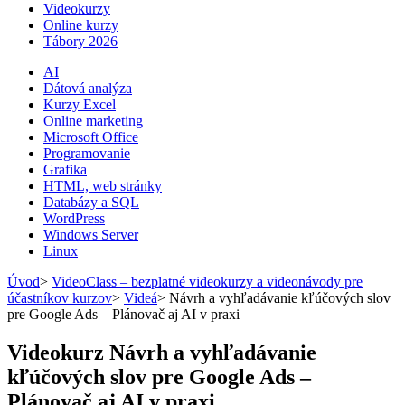
Videokurzy
Online kurzy
Tábory 2026
AI
Dátová analýza
Kurzy Excel
Online marketing
Microsoft Office
Programovanie
Grafika
HTML, web stránky
Databázy a SQL
WordPress
Windows Server
Linux
Úvod
>
VideoClass – bezplatné videokurzy a videonávody pre
účastníkov kurzov
>
Videá
>
Návrh a vyhľadávanie kľúčových slov
pre Google Ads – Plánovač aj AI v praxi
Videokurz Návrh a vyhľadávanie
kľúčových slov pre Google Ads –
Plánovač aj AI v praxi