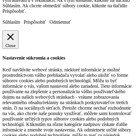
vyhľadávaní a v reklamách. Ak s tým súhlasíte, kliknite na tlačidlo
Súhlasím. Ak chcete obmedziť súbory cookie, kliknite na tlačidlo
Prispôsobiť.
Súhlasím
Prispôsobiť
Odmietnuť
Close
Nastavenie súkromia a cookies
Keď navštívite webové stránky, niektoré informácie je možné
prostredníctvom vášho prehliadača vyvolať alebo uložiť vo forme
súborov cookies alebo podobných technológií. Môžu to byť
informácie o vás, vašom nastavení alebo zariadení. Tieto informácie
používame na zlepšenie a personalizáciu vášho používateľského
dojmu na našich webových stránkach - vrátane zobrazovania
relevantného obsahu/reklamy na stránkach poskytovateľov tretích
strán, či na sociálnych sieťach. Pretože chceme nechať rozhodnutie
na vás, ako chcete naše ponuky využívať, môžete sami kontrolovať
používanie určitých typov súborov cookies alebo podobných
technológií. Kliknutím na rôzne kategórie nadpisov získate ďalšie
informácie a zmeníte svoje nastavenia. Ak odmietnete určité súbory
cookies alebo podobné technológie, môže to mať za následok