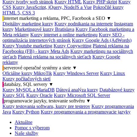
Kurzy tvorby web stránok
Kurzy HTML
Kurzy PHP skript
Kurzy
CSS
Kurzy JavaScript, jQuery, NodeJS a Vue
Pokročilé kurzy
HTML 5, CSS 3
internet marketing a reklama, PPC, Facebook a SEO
▼
Digitálny marketing kurzy
Kurzy podnikania na internete
Instagram
kurzy
Marketingové kurzy Bratislava
Kurzy Facebook marketingu a
Meta reklamy
Kurzy internet a online marketingu
Kurzy SEO -
optimalizácia internetových stránok
Kurzy Google Ads (AdWords)
Kurzy Youtube marketing
Kurzy Copywriting
Platená reklama na
Facebooku (FB) - kurzy Meta Ads
Kurzy marketingu na sociálnych
sieťach
Platená reklama na sociálnych sieťach
Kurzy Google
reklamy
serverové operačné systémy a siete
▼
Oficiálne kurzy MikroTik
Kurzy Windows Server
Kurzy Linux
Kurzy počítačových sietí
databázy, SQL servery
▼
Kurzy MySQL a MariaDB
Dátová analýza kurzy
Databázové kurzy
Kurzy SQL
Kurzy Oracle
Kurzy Microsoft SQL Server
programovacie jazyky, testovanie softvéru
▼
Kurzy testovania softwaru, kurzy pre testerov
Kurzy programovania
Java
Kurzy Python
Kurzy programovania a programovacie jazyky
Aktuálne
Pomoc s výberom
Naše služby