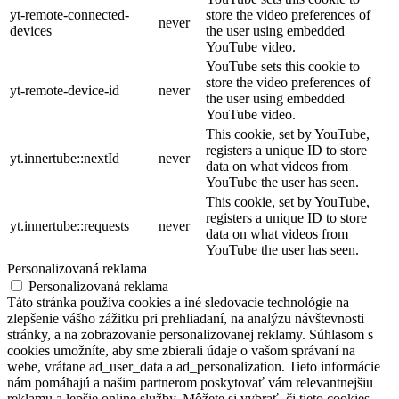
yt-remote-connected-
store the video preferences of
never
devices
the user using embedded
YouTube video.
YouTube sets this cookie to
store the video preferences of
yt-remote-device-id
never
the user using embedded
YouTube video.
This cookie, set by YouTube,
registers a unique ID to store
yt.innertube::nextId
never
data on what videos from
YouTube the user has seen.
This cookie, set by YouTube,
registers a unique ID to store
yt.innertube::requests
never
data on what videos from
YouTube the user has seen.
Personalizovaná reklama
Personalizovaná reklama
Táto stránka používa cookies a iné sledovacie technológie na
zlepšenie vášho zážitku pri prehliadaní, na analýzu návštevnosti
stránky, a na zobrazovanie personalizovanej reklamy. Súhlasom s
cookies umožníte, aby sme zbierali údaje o vašom správaní na
webe, vrátane ad_user_data a ad_personalization. Tieto informácie
nám pomáhajú a našim partnerom poskytovať vám relevantnejšiu
reklamu a lepšie online služby. Môžete si vybrať, či tieto cookies