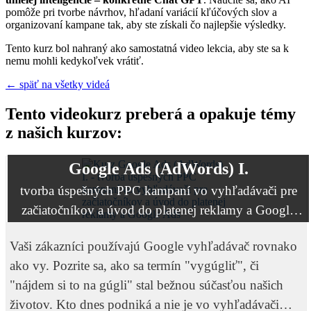
pomôže pri tvorbe návrhov, hľadaní variácií kľúčových slov a
organizovaní kampane tak, aby ste získali čo najlepšie výsledky.
Tento kurz bol nahraný ako samostatná video lekcia, aby ste sa k
nemu mohli kedykoľvek vrátiť.
← späť na všetky videá
Tento videokurz preberá a opakuje témy
z našich kurzov:
Google Ads (AdWords) I.
tvorba úspešných PPC kampaní vo vyhľadávači pre
začiatočníkov a úvod do platenej reklamy a Google
Ads
Vaši zákazníci používajú Google vyhľadávač rovnako
ako vy. Pozrite sa, ako sa termín "vygúgliť", či
"nájdem si to na gúgli" stal bežnou súčasťou našich
životov. Kto dnes podniká a nie je vo vyhľadávači