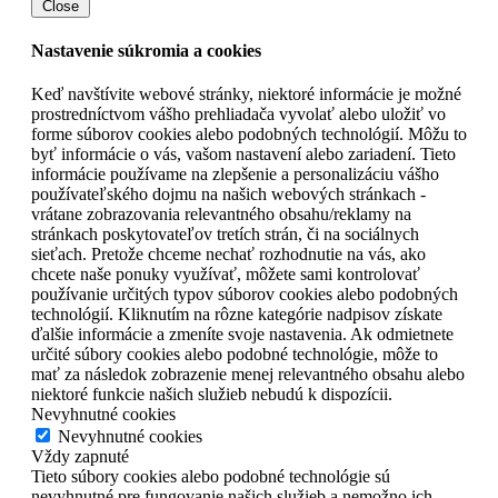
Close
Nastavenie súkromia a cookies
Keď navštívite webové stránky, niektoré informácie je možné
prostredníctvom vášho prehliadača vyvolať alebo uložiť vo
forme súborov cookies alebo podobných technológií. Môžu to
byť informácie o vás, vašom nastavení alebo zariadení. Tieto
informácie používame na zlepšenie a personalizáciu vášho
používateľského dojmu na našich webových stránkach -
vrátane zobrazovania relevantného obsahu/reklamy na
stránkach poskytovateľov tretích strán, či na sociálnych
sieťach. Pretože chceme nechať rozhodnutie na vás, ako
chcete naše ponuky využívať, môžete sami kontrolovať
používanie určitých typov súborov cookies alebo podobných
technológií. Kliknutím na rôzne kategórie nadpisov získate
ďalšie informácie a zmeníte svoje nastavenia. Ak odmietnete
určité súbory cookies alebo podobné technológie, môže to
mať za následok zobrazenie menej relevantného obsahu alebo
niektoré funkcie našich služieb nebudú k dispozícii.
Nevyhnutné cookies
Nevyhnutné cookies
Vždy zapnuté
Tieto súbory cookies alebo podobné technológie sú
nevyhnutné pre fungovanie našich služieb a nemožno ich