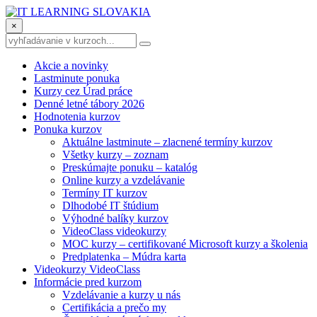
×
Akcie a novinky
Lastminute ponuka
Kurzy cez Úrad práce
Denné letné tábory 2026
Hodnotenia kurzov
Ponuka kurzov
Aktuálne lastminute – zlacnené termíny kurzov
Všetky kurzy – zoznam
Preskúmajte ponuku – katalóg
Online kurzy a vzdelávanie
Termíny IT kurzov
Dlhodobé IT štúdium
Výhodné balíky kurzov
VideoClass videokurzy
MOC kurzy – certifikované Microsoft kurzy a školenia
Predplatenka – Múdra karta
Videokurzy VideoClass
Informácie pred kurzom
Vzdelávanie a kurzy u nás
Certifikácia a prečo my