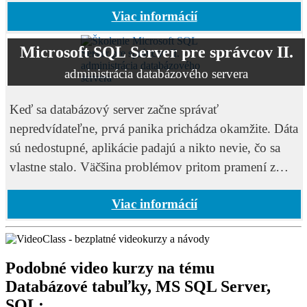
Viac informácií
Microsoft SQL Server pre správcov II.
administrácia databázového servera
Keď sa databázový server začne správať
nepredvídateľne, prvá panika prichádza okamžite. Dáta
sú nedostupné, aplikácie padajú a nikto nevie, čo sa
vlastne stalo. Väčšina problémov pritom pramení z
toho, že server nebol od začiatku správne
Viac informácií
Podobné video kurzy na tému
Databázové tabuľky, MS SQL Server,
SQL: