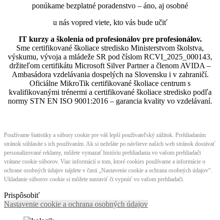
ponúkame bezplatné poradenstvo – áno, aj osobné
u nás vopred viete, kto vás bude učiť
IT kurzy a školenia od profesionálov pre profesionálov.
Sme certifikované školiace stredisko Ministerstvom školstva,
výskumu, vývoja a mládeže SR pod číslom RCVI_2025_000143,
držiteľom certifikátu Microsoft Silver Partner a členom AVIDA –
Ambasádora vzdelávania dospelých na Slovensku i v zahraničí.​​​​​​​​​​​​​​​​
Oficiálne MikroTik certifikované školiace centrum s
kvalifikovanými trénermi ​​​​​​​​​​a certifikované školiace stredisko podľa
normy STN EN ISO 9001:2016 – garancia kvality vo vzdelávaní.
Používame štatistiky a súbory cookie pre váš lepší používateľský zážitok. Prehliadaním
stránok súhlasíte s ich používaním. Ak si neželáte po návšteve našich web stránok dostávať
personalizované reklamy, môžete vymazať históriu prehliadania vo vašom prehliadači
vrátane cookie súborov. Viac informácií o tom, ktoré cookies používame a informácie o
ochrane osobných údajov nájdete v časti „Nastavenie cookie a ochrana osobných údajov“.
Ukladanie súborov cookie si môžete nastaviť či vypnúť vo vašom prehliadači.
Prispôsobiť
Nastavenie cookie a ochrana osobných údajov