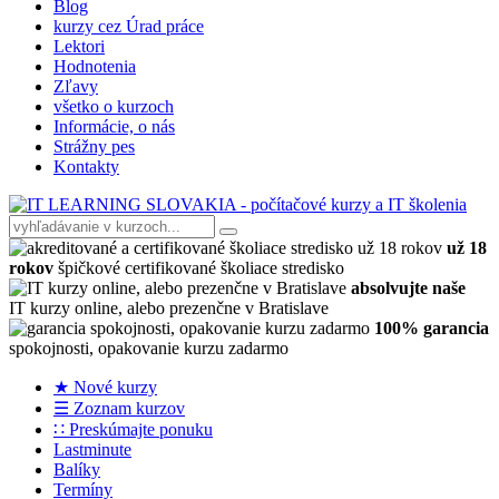
Blog
kurzy cez Úrad práce
Lektori
Hodnotenia
Zľavy
všetko o kurzoch
Informácie, o nás
Strážny pes
Kontakty
už 18
rokov
špičkové certifikované školiace stredisko
absolvujte naše
IT kurzy online, alebo prezenčne v Bratislave
100% garancia
spokojnosti, opakovanie kurzu zadarmo
★ Nové kurzy
☰ Zoznam kurzov
∷ Preskúmajte ponuku
Lastminute
Balíky
Termíny