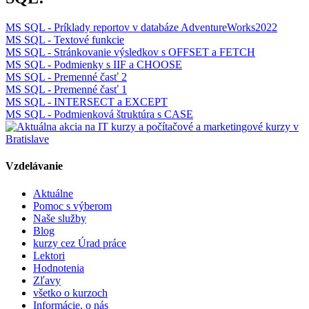
MS SQL - Príklady reportov v databáze AdventureWorks2022
MS SQL - Textové funkcie
MS SQL - Stránkovanie výsledkov s OFFSET a FETCH
MS SQL - Podmienky s IIF a CHOOSE
MS SQL - Premenné časť 2
MS SQL - Premenné časť 1
MS SQL - INTERSECT a EXCEPT
MS SQL - Podmienková štruktúra s CASE
Vzdelávanie
Aktuálne
Pomoc s výberom
Naše služby
Blog
kurzy cez Úrad práce
Lektori
Hodnotenia
Zľavy
všetko o kurzoch
Informácie, o nás