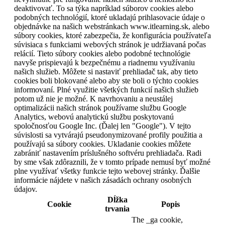
deaktivovať. To sa týka napríklad súborov cookies alebo
podobných technológií, ktoré ukladajú prihlasovacie údaje o
objednávke na našich webstránkach www.itlearning.sk, alebo
súbory cookies, ktoré zabezpečia, že konfigurácia používateľa
súvisiaca s funkciami webových stránok je udržiavaná počas
relácií. Tieto súbory cookies alebo podobné technológie
navyše prispievajú k bezpečnému a riadnemu využívaniu
našich služieb. Môžete si nastaviť prehliadač tak, aby tieto
cookies boli blokované alebo aby ste boli o týchto cookies
informovaní. Plné využitie všetkých funkcií našich služieb
potom už nie je možné. K navrhovaniu a neustálej
optimalizácii našich stránok používame službu Google
Analytics, webovú analytickú službu poskytovanú
spoločnosťou Google Inc. (Ďalej len "Google"). V tejto
súvislosti sa vytvárajú pseudonymizované profily použitia a
používajú sa súbory cookies. Ukladanie cookies môžete
zabrániť nastavením príslušného softvéru prehliadača. Radi
by sme však zdôraznili, že v tomto prípade nemusí byť možné
plne využívať všetky funkcie tejto webovej stránky. Ďalšie
informácie nájdete v našich zásadách ochrany osobných
údajov.
Dĺžka
Cookie
Popis
trvania
The _ga cookie,