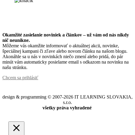
Okamžité zasielanie noviniek a článkov – u
ž vám od nás nikdy
nič neunikne.
Môžeme vás okamžite informovať o aktuálnej akcii, novinke,
špeciálnej kampani či zľave alebo novom článku na našom blogu.
Akonáhle sa u nás v novinkách niečo zmení alebo pridá, do pár
minút vám automaticky posielame email s odkazom na novinku na
našu stránku.
Chcem sa prihlásiť
design & programming © 2007-2026 IT LEARNING SLOVAKIA,
s.r.o.
všetky práva vyhradené