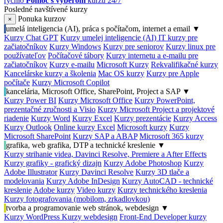
rýchlo
Pomoc s výberom
kurzu 24/7
Posledné navštívené kurzy
Ponuka kurzov
×
umelá inteligencia (AI), práca s počítačom, internet a email
▼
Kurzy Chat GPT
Kurzy umelej inteligencie (AI)
IT kurzy pre
začiatočníkov
Kurzy Windows
Kurzy pre seniorov
Kurzy linux pre
používateľov
Počítačové tábory
Kurzy internetu a e-mailu pre
začiatočníkov
Kurzy e-mailu
Microsoft Kurzy
Rekvalifikačné kurzy
Kancelárske kurzy a školenia
Mac OS kurzy
Kurzy pre Apple
počítače
Kurzy Microsoft Copilot
kancelária, Microsoft Office, SharePoint, Project a SAP
▼
Kurzy Power BI
Kurzy Microsoft Office
Kurzy PowerPoint,
prezentačné zručnosti a Visio
Kurzy Microsoft Project a projektové
riadenie
Kurzy Word
Kurzy Excel
Kurzy prezentácie
Kurzy Access
Kurzy Outlook
Online kurzy Excel
Microsoft kurzy
Kurzy
Microsoft SharePoint
Kurzy SAP a ABAP
Microsoft 365 kurzy
grafika, web grafika, DTP a technické kreslenie
▼
Kurzy strihanie videa, Davinci Resolve, Premiere a After Effects
Kurzy grafiky - grafický dizajn
Kurzy Adobe Photoshop
Kurzy
Adobe Illustrator
Kurzy Davinci Resolve
Kurzy 3D tlače a
modelovania
Kurzy Adobe InDesign
Kurzy AutoCAD - technické
kreslenie
Adobe kurzy
Video kurzy
Kurzy technického kreslenia
Kurzy fotografovania (mobilom, zrkadlovkou)
tvorba a programovanie web stránok, webdesign
▼
Kurzy WordPress
Kurzy webdesign
Front-End Developer kurzy