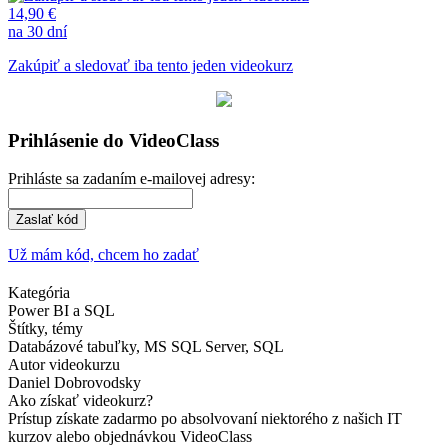
14,90 €
na 30 dní
Zakúpiť a sledovať iba tento jeden videokurz
Prihlásenie do VideoClass
Prihláste sa zadaním e-mailovej adresy:
Zaslať kód
Už mám kód, chcem ho zadať
Kategória
Power BI a SQL
Štítky, témy
Databázové tabuľky, MS SQL Server, SQL
Autor videokurzu
Daniel Dobrovodsky
Ako získať videokurz?
Prístup získate zadarmo po absolvovaní niektorého z našich IT
kurzov alebo objednávkou VideoClass