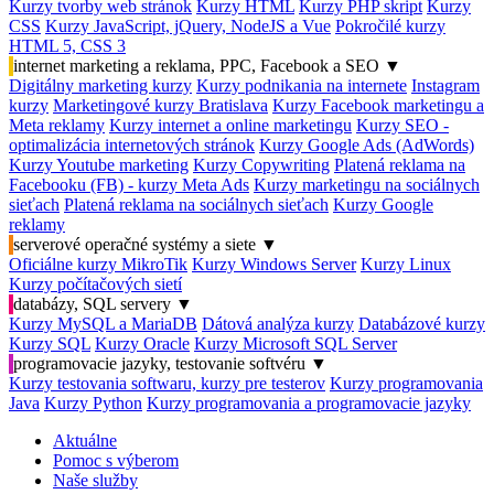
Kurzy tvorby web stránok
Kurzy HTML
Kurzy PHP skript
Kurzy
CSS
Kurzy JavaScript, jQuery, NodeJS a Vue
Pokročilé kurzy
HTML 5, CSS 3
internet marketing a reklama, PPC, Facebook a SEO
▼
Digitálny marketing kurzy
Kurzy podnikania na internete
Instagram
kurzy
Marketingové kurzy Bratislava
Kurzy Facebook marketingu a
Meta reklamy
Kurzy internet a online marketingu
Kurzy SEO -
optimalizácia internetových stránok
Kurzy Google Ads (AdWords)
Kurzy Youtube marketing
Kurzy Copywriting
Platená reklama na
Facebooku (FB) - kurzy Meta Ads
Kurzy marketingu na sociálnych
sieťach
Platená reklama na sociálnych sieťach
Kurzy Google
reklamy
serverové operačné systémy a siete
▼
Oficiálne kurzy MikroTik
Kurzy Windows Server
Kurzy Linux
Kurzy počítačových sietí
databázy, SQL servery
▼
Kurzy MySQL a MariaDB
Dátová analýza kurzy
Databázové kurzy
Kurzy SQL
Kurzy Oracle
Kurzy Microsoft SQL Server
programovacie jazyky, testovanie softvéru
▼
Kurzy testovania softwaru, kurzy pre testerov
Kurzy programovania
Java
Kurzy Python
Kurzy programovania a programovacie jazyky
Aktuálne
Pomoc s výberom
Naše služby