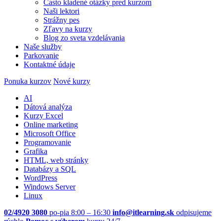
Často kladené otázky pred kurzom
Naši lektori
Strážny pes
Zľavy na kurzy
Blog zo sveta vzdelávania
Naše služby
Parkovanie
Kontaktné údaje
Ponuka kurzov
Nové kurzy
AI
Dátová analýza
Kurzy Excel
Online marketing
Microsoft Office
Programovanie
Grafika
HTML, web stránky
Databázy a SQL
WordPress
Windows Server
Linux
02/4920 3080
po-pia 8:00 – 16:30
info@itlearning.sk
odpisujeme