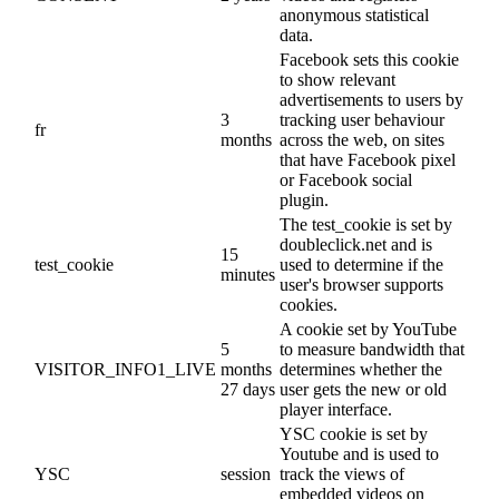
anonymous statistical
data.
Facebook sets this cookie
to show relevant
advertisements to users by
3
tracking user behaviour
fr
months
across the web, on sites
that have Facebook pixel
or Facebook social
plugin.
The test_cookie is set by
doubleclick.net and is
15
test_cookie
used to determine if the
minutes
user's browser supports
cookies.
A cookie set by YouTube
5
to measure bandwidth that
VISITOR_INFO1_LIVE
months
determines whether the
27 days
user gets the new or old
player interface.
YSC cookie is set by
Youtube and is used to
YSC
session
track the views of
embedded videos on