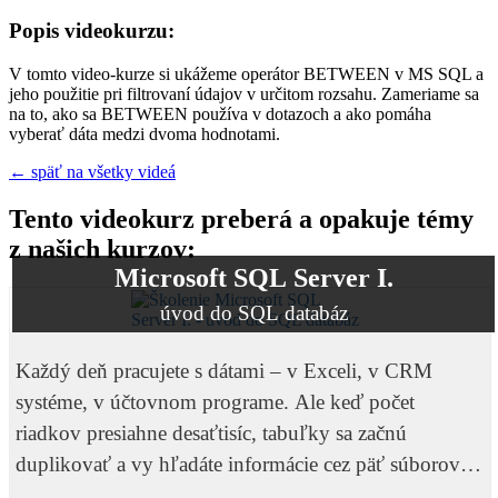
Popis videokurzu:
V tomto video-kurze si ukážeme operátor BETWEEN v MS SQL a
jeho použitie pri filtrovaní údajov v určitom rozsahu. Zameriame sa
na to, ako sa BETWEEN používa v dotazoch a ako pomáha
vyberať dáta medzi dvoma hodnotami.
← späť na všetky videá
Tento videokurz preberá a opakuje témy
z našich kurzov:
Microsoft SQL Server I.
úvod do SQL databáz
Každý deň pracujete s dátami – v Exceli, v CRM
systéme, v účtovnom programe. Ale keď počet
riadkov presiahne desaťtisíc, tabuľky sa začnú
duplikovať a vy hľadáte informácie cez päť súborov
naraz, viete, že niečo nie je v poriadku. Práve vtedy