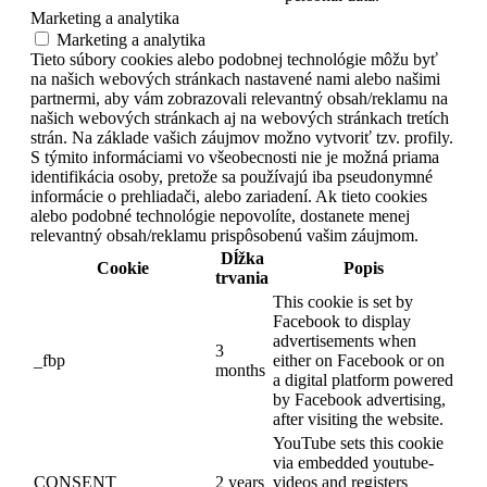
Marketing a analytika
Marketing a analytika
Tieto súbory cookies alebo podobnej technológie môžu byť
na našich webových stránkach nastavené nami alebo našimi
partnermi, aby vám zobrazovali relevantný obsah/reklamu na
našich webových stránkach aj na webových stránkach tretích
strán. Na základe vašich záujmov možno vytvoriť tzv. profily.
S týmito informáciami vo všeobecnosti nie je možná priama
identifikácia osoby, pretože sa používajú iba pseudonymné
informácie o prehliadači, alebo zariadení. Ak tieto cookies
alebo podobné technológie nepovolíte, dostanete menej
relevantný obsah/reklamu prispôsobenú vašim záujmom.
Dĺžka
Cookie
Popis
trvania
This cookie is set by
Facebook to display
advertisements when
3
_fbp
either on Facebook or on
months
a digital platform powered
by Facebook advertising,
after visiting the website.
YouTube sets this cookie
via embedded youtube-
CONSENT
2 years
videos and registers