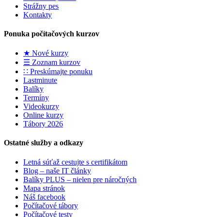
Strážny pes
Kontakty
Ponuka počítačových kurzov
★ Nové kurzy
☰ Zoznam kurzov
∷ Preskúmajte ponuku
Lastminute
Balíky
Termíny
Videokurzy
Online kurzy
Tábory 2026
Ostatné služby a odkazy
Letná súťaž cestujte s certifikátom
Blog – naše IT články
Balíky PLUS – nielen pre náročných
Mapa stránok
Náš facebook
Počítačové tábory
Počítačové testy