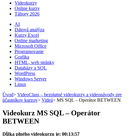
Videokurzy
Online kurzy
Tábory 2026
AI
Dátová analýza
Kurzy Excel
Online marketing
Microsoft Office
Programovanie
Grafika
HTML, web stránky
Databázy a SQL
WordPress
Windows Server
Linux
Úvod
>
VideoClass – bezplatné videokurzy a videonávody pre
účastníkov kurzov
>
Videá
>
MS SQL – Operátor BETWEEN
Videokurz MS SQL – Operátor
BETWEEN
Dĺžka plného videokurzu je: 00:13:57