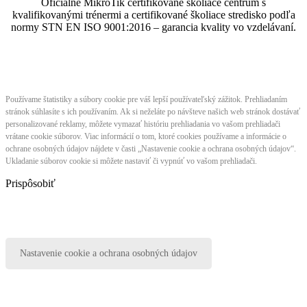
Oficiálne MikroTik certifikované školiace centrum s
kvalifikovanými trénermi ​​​​​​​​​​a certifikované školiace stredisko podľa
normy STN EN ISO 9001:2016 – garancia kvality vo vzdelávaní.
Používame štatistiky a súbory cookie pre váš lepší používateľský zážitok. Prehliadaním
stránok súhlasíte s ich používaním. Ak si neželáte po návšteve našich web stránok dostávať
personalizované reklamy, môžete vymazať históriu prehliadania vo vašom prehliadači
vrátane cookie súborov. Viac informácií o tom, ktoré cookies používame a informácie o
ochrane osobných údajov nájdete v časti „Nastavenie cookie a ochrana osobných údajov“.
Ukladanie súborov cookie si môžete nastaviť či vypnúť vo vašom prehliadači.
Prispôsobiť
Nastavenie cookie a ochrana osobných údajov