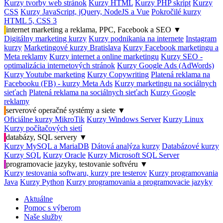
Kurzy tvorby web stránok
Kurzy HTML
Kurzy PHP skript
Kurzy
CSS
Kurzy JavaScript, jQuery, NodeJS a Vue
Pokročilé kurzy
HTML 5, CSS 3
internet marketing a reklama, PPC, Facebook a SEO
▼
Digitálny marketing kurzy
Kurzy podnikania na internete
Instagram
kurzy
Marketingové kurzy Bratislava
Kurzy Facebook marketingu a
Meta reklamy
Kurzy internet a online marketingu
Kurzy SEO -
optimalizácia internetových stránok
Kurzy Google Ads (AdWords)
Kurzy Youtube marketing
Kurzy Copywriting
Platená reklama na
Facebooku (FB) - kurzy Meta Ads
Kurzy marketingu na sociálnych
sieťach
Platená reklama na sociálnych sieťach
Kurzy Google
reklamy
serverové operačné systémy a siete
▼
Oficiálne kurzy MikroTik
Kurzy Windows Server
Kurzy Linux
Kurzy počítačových sietí
databázy, SQL servery
▼
Kurzy MySQL a MariaDB
Dátová analýza kurzy
Databázové kurzy
Kurzy SQL
Kurzy Oracle
Kurzy Microsoft SQL Server
programovacie jazyky, testovanie softvéru
▼
Kurzy testovania softwaru, kurzy pre testerov
Kurzy programovania
Java
Kurzy Python
Kurzy programovania a programovacie jazyky
Aktuálne
Pomoc s výberom
Naše služby