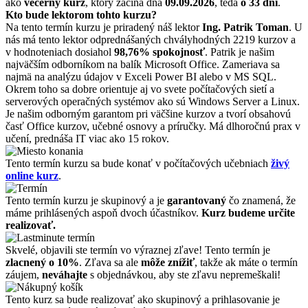
ako
večerný kurz
, ktorý začína dňa
09.09.2026
, teda
o 33 dní
.
Kto bude lektorom tohto kurzu?
Na tento termín kurzu je priradený náš lektor
Ing. Patrik Toman
. U
nás má tento lektor odprednášaných chvályhodných 2219 kurzov a
v hodnoteniach dosiahol
98,76% spokojnosť
. Patrik je našim
najväčším odborníkom na balík Microsoft Office. Zameriava sa
najmä na analýzu údajov v Exceli Power BI alebo v MS SQL.
Okrem toho sa dobre orientuje aj vo svete počítačových sietí a
serverových operačných systémov ako sú Windows Server a Linux.
Je našim odborným garantom pri väčšine kurzov a tvorí obsahovú
časť Office kurzov, učebné osnovy a príručky. Má dlhoročnú prax v
učení, prednáša IT viac ako 15 rokov.
Tento termín kurzu sa bude konať v počítačových učebniach
živý
online kurz
.
Tento termín kurzu je skupinový a je
garantovaný
čo znamená, že
máme prihlásených aspoň dvoch účastníkov.
Kurz budeme určite
realizovať.
Skvelé, objavili ste termín vo výraznej zľave! Tento termín je
zlacnený o 10%
. Zľava sa ale
môže znížiť
, takže ak máte o termín
záujem,
neváhajte
s objednávkou, aby ste zľavu nepremeškali!
Tento kurz sa bude realizovať ako skupinový a prihlasovanie je