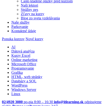
Často kladené otázky pred kurzom
Naši lektori
Strážny pes
Zľavy na kurzy
Blog zo sveta vzdelávania
Naše služby
Parkovanie
Kontaktné údaje
Ponuka kurzov
Nové kurzy
AI
Dátová analýza
Kurzy Excel
Online marketing
Microsoft Office
Programovanie
Grafika
HTML, web stránky
Databázy a SQL
WordPress
Windows Server
Linux
02/4920 3080
po-pia 8:00 – 16:30
info@itlearning.sk
odpisujeme