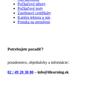
Počítačové tábory
Počítačové testy
Zaujímavé certifikáty
Kariéra lektora u nás
Ponuka na prenájom
Potrebujete poradiť?
poradenstvo, objednávky a informácie:
02 / 49 20 30 80
– info@itlearning.sk