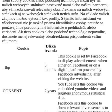
Tieto súbory cookies alebo podobnej technológie môžu byť na
našich webových stránkach nastavené nami alebo našimi partnermi,
aby vám zobrazovali relevantný obsah/reklamu na našich webových
stránkach aj na webových stránkach tretích strán. Na základe vašich
záujmov možno vytvoriť tzv. profily. S týmito informáciami vo
všeobecnosti nie je možná priama identifikácia osoby, pretože sa
používajú iba pseudonymné informácie o prehliadači, alebo
zariadení. Ak tieto cookies alebo podobné technológie nepovolíte,
dostanete menej relevantný obsah/reklamu prispôsobenú vašim
záujmom.
Dĺžka
Cookie
Popis
trvania
This cookie is set by Facebook
to display advertisements when
3
either on Facebook or on a
_fbp
months
digital platform powered by
Facebook advertising, after
visiting the website.
YouTube sets this cookie via
embedded youtube-videos and
CONSENT
2 years
registers anonymous statistical
data.
Facebook sets this cookie to
show relevant advertisements to