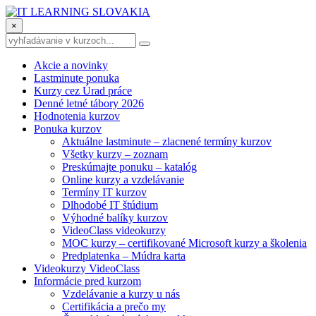
×
Akcie a novinky
Lastminute ponuka
Kurzy cez Úrad práce
Denné letné tábory 2026
Hodnotenia kurzov
Ponuka kurzov
Aktuálne lastminute – zlacnené termíny kurzov
Všetky kurzy – zoznam
Preskúmajte ponuku – katalóg
Online kurzy a vzdelávanie
Termíny IT kurzov
Dlhodobé IT štúdium
Výhodné balíky kurzov
VideoClass videokurzy
MOC kurzy – certifikované Microsoft kurzy a školenia
Predplatenka – Múdra karta
Videokurzy VideoClass
Informácie pred kurzom
Vzdelávanie a kurzy u nás
Certifikácia a prečo my