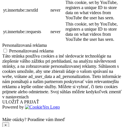
This cookie, set by YouTube,
registers a unique ID to store
yt.innertube::nextId
never
data on what videos from
YouTube the user has seen.
This cookie, set by YouTube,
registers a unique ID to store
yt.innertube::requests
never
data on what videos from
YouTube the user has seen.
Personalizovaná reklama
Personalizovaná reklama
Táto stránka používa cookies a iné sledovacie technológie na
zlepšenie vášho zážitku pri prehliadaní, na analýzu návštevnosti
stránky, a na zobrazovanie personalizovanej reklamy. Súhlasom s
cookies umožníte, aby sme zbierali údaje o vašom správaní na
webe, vrátane ad_user_data a ad_personalization. Tieto informácie
nám pomáhajú a našim partnerom poskytovať vám relevantnejšiu
reklamu a lepšie online služby. Môžete si vybrať, či tieto cookies
prijmete alebo odmietnete. Svoj súhlas môžete kedykoľvek zmeniť
v nastaveniach
ULOŽIŤ A PRIJAŤ
Powered by
Máte otázky?
Poradíme vám ihneď
×