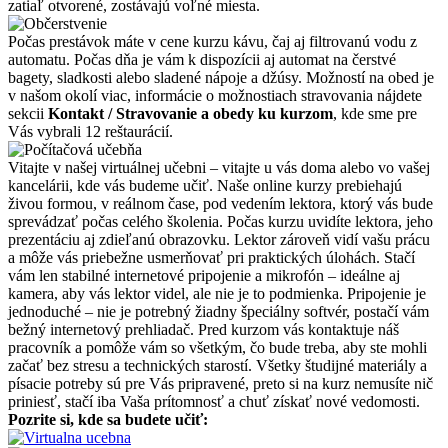
zatiaľ otvorené, zostávajú voľné miesta.
Počas prestávok máte v cene kurzu kávu, čaj aj filtrovanú vodu z
automatu. Počas dňa je vám k dispozícii aj automat na čerstvé
bagety, sladkosti alebo sladené nápoje a džúsy. Možností na obed je
v našom okolí viac, informácie o možnostiach stravovania nájdete
sekcii
Kontakt / Stravovanie a obedy ku kurzom
, kde sme pre
Vás vybrali 12 reštaurácií.
Vitajte v našej virtuálnej učebni – vitajte u vás doma alebo vo vašej
kancelárii, kde vás budeme učiť. Naše online kurzy prebiehajú
živou formou, v reálnom čase, pod vedením lektora, ktorý vás bude
sprevádzať počas celého školenia. Počas kurzu uvidíte lektora, jeho
prezentáciu aj zdieľanú obrazovku. Lektor zároveň vidí vašu prácu
a môže vás priebežne usmerňovať pri praktických úlohách. Stačí
vám len stabilné internetové pripojenie a mikrofón – ideálne aj
kamera, aby vás lektor videl, ale nie je to podmienka. Pripojenie je
jednoduché – nie je potrebný žiadny špeciálny softvér, postačí vám
bežný internetový prehliadač. Pred kurzom vás kontaktuje náš
pracovník a pomôže vám so všetkým, čo bude treba, aby ste mohli
začať bez stresu a technických starostí. Všetky študijné materiály a
písacie potreby sú pre Vás pripravené, preto si na kurz nemusíte nič
priniesť, stačí iba Vaša prítomnosť a chuť získať nové vedomosti.
Pozrite si, kde sa budete učiť: