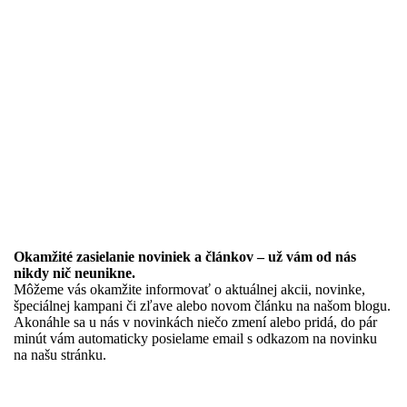
Okamžité zasielanie noviniek a článkov – u
ž vám od nás
nikdy nič neunikne.
Môžeme vás okamžite informovať o aktuálnej akcii, novinke,
špeciálnej kampani či zľave alebo novom článku na našom blogu.
Akonáhle sa u nás v novinkách niečo zmení alebo pridá, do pár
minút vám automaticky posielame email s odkazom na novinku
na našu stránku.