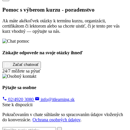
Pomoc s výberom kurzu - poradenstvo
Ak máte akékoľvek otázky k termínu kurzu, organizácii,
certifikátom či lektorom alebo sa chcete uistiť, či je tento pre vás
kurz vhodný — opýtajte sa nás.
Získajte odpovede na svoje otázky ihneď
Začať chatovať
24/7 môžete sa pýtať
Pýtajte sa osobne
02/4920 3080
info@itlearning.sk
Sme k dispozícii
Pokračovaním v chate súhlasíte so spracovaním údajov vložených
do konverzácie.
Ochrana osobných údajov
.