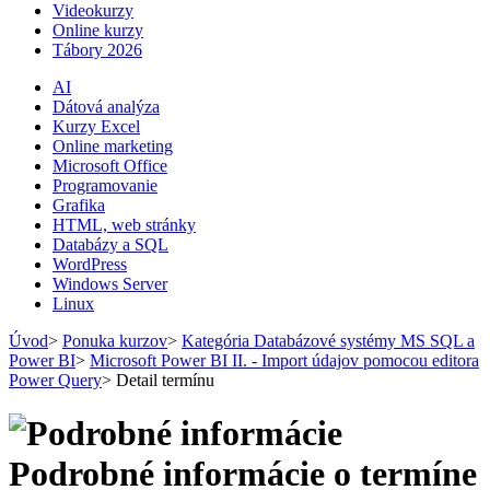
Videokurzy
Online kurzy
Tábory 2026
AI
Dátová analýza
Kurzy Excel
Online marketing
Microsoft Office
Programovanie
Grafika
HTML, web stránky
Databázy a SQL
WordPress
Windows Server
Linux
Úvod
>
Ponuka kurzov
>
Kategória Databázové systémy MS SQL a
Power BI
>
Microsoft Power BI II. - Import údajov pomocou editora
Power Query
>
Detail termínu
Podrobné informácie o termíne