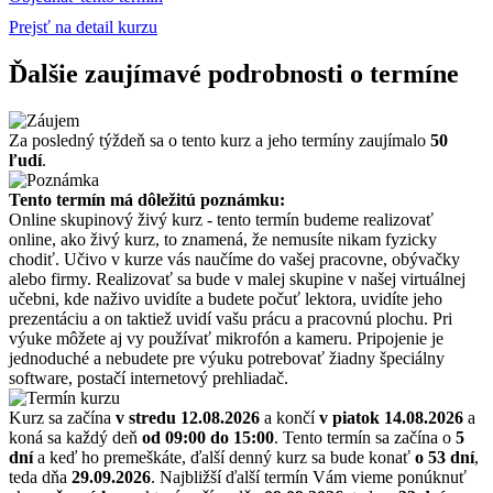
Prejsť na detail kurzu
Ďalšie zaujímavé podrobnosti o termíne
Za posledný týždeň sa o tento kurz a jeho termíny zaujímalo
50
ľudí
.
Tento termín má dôležitú poznámku:
Online skupinový živý kurz - tento termín budeme realizovať
online, ako živý kurz, to znamená, že nemusíte nikam fyzicky
chodiť. Učivo v kurze vás naučíme do vašej pracovne, obývačky
alebo firmy. Realizovať sa bude v malej skupine v našej virtuálnej
učebni, kde naživo uvidíte a budete počuť lektora, uvidíte jeho
prezentáciu a on taktiež uvidí vašu prácu a pracovnú plochu. Pri
výuke môžete aj vy používať mikrofón a kameru. Pripojenie je
jednoduché a nebudete pre výuku potrebovať žiadny špeciálny
software, postačí internetový prehliadač.
Kurz sa začína
v stredu 12.08.2026
a končí
v piatok 14.08.2026
a
koná sa každý deň
od 09:00 do 15:00
. Tento termín sa začína o
5
dní
a keď ho premeškáte, ďalší denný kurz sa bude konať
o 53 dní
,
teda dňa
29.09.2026
. Najbližší ďalší termín Vám vieme ponúknuť