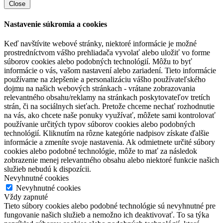
Close
Nastavenie súkromia a cookies
Keď navštívite webové stránky, niektoré informácie je možné
prostredníctvom vášho prehliadača vyvolať alebo uložiť vo forme
súborov cookies alebo podobných technológií. Môžu to byť
informácie o vás, vašom nastavení alebo zariadení. Tieto informácie
používame na zlepšenie a personalizáciu vášho používateľského
dojmu na našich webových stránkach - vrátane zobrazovania
relevantného obsahu/reklamy na stránkach poskytovateľov tretích
strán, či na sociálnych sieťach. Pretože chceme nechať rozhodnutie
na vás, ako chcete naše ponuky využívať, môžete sami kontrolovať
používanie určitých typov súborov cookies alebo podobných
technológií. Kliknutím na rôzne kategórie nadpisov získate ďalšie
informácie a zmeníte svoje nastavenia. Ak odmietnete určité súbory
cookies alebo podobné technológie, môže to mať za následok
zobrazenie menej relevantného obsahu alebo niektoré funkcie našich
služieb nebudú k dispozícii.
Nevyhnutné cookies
Nevyhnutné cookies
Vždy zapnuté
Tieto súbory cookies alebo podobné technológie sú nevyhnutné pre
fungovanie našich služieb a nemožno ich deaktivovať. To sa týka