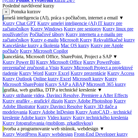
rýchlo
Pomoc s výberom
kurzu 24/7
Posledné navštívené kurzy
Ponuka kurzov
×
umelá inteligencia (AI), práca s počítačom, internet a email
▼
Kurzy Chat GPT
Kurzy umelej inteligencie (AI)
IT kurzy pre
začiatočníkov
Kurzy Windows
Kurzy pre seniorov
Kurzy linux pre
používateľov
Počítačové tábory
Kurzy internetu a e-mailu pre
začiatočníkov
Kurzy e-mailu
Microsoft Kurzy
Rekvalifikačné kurzy
Kancelárske kurzy a školenia
Mac OS kurzy
Kurzy pre Apple
počítače
Kurzy Microsoft Copilot
kancelária, Microsoft Office, SharePoint, Project a SAP
▼
Kurzy Power BI
Kurzy Microsoft Office
Kurzy PowerPoint,
prezentačné zručnosti a Visio
Kurzy Microsoft Project a projektové
riadenie
Kurzy Word
Kurzy Excel
Kurzy prezentácie
Kurzy Access
Kurzy Outlook
Online kurzy Excel
Microsoft kurzy
Kurzy
Microsoft SharePoint
Kurzy SAP a ABAP
Microsoft 365 kurzy
grafika, web grafika, DTP a technické kreslenie
▼
Kurzy strihanie videa, Davinci Resolve, Premiere a After Effects
Kurzy grafiky - grafický dizajn
Kurzy Adobe Photoshop
Kurzy
Adobe Illustrator
Kurzy Davinci Resolve
Kurzy 3D tlače a
modelovania
Kurzy Adobe InDesign
Kurzy AutoCAD - technické
kreslenie
Adobe kurzy
Video kurzy
Kurzy technického kreslenia
Kurzy fotografovania (mobilom, zrkadlovkou)
tvorba a programovanie web stránok, webdesign
▼
Kurzy WordPress
Kurzy webdesign
Front-End Developer kurzy