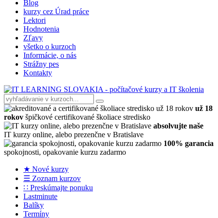
Blog
kurzy cez Úrad práce
Lektori
Hodnotenia
Zľavy
všetko o kurzoch
Informácie, o nás
Strážny pes
Kontakty
už 18
rokov
špičkové certifikované školiace stredisko
absolvujte naše
IT kurzy online, alebo prezenčne v Bratislave
100% garancia
spokojnosti, opakovanie kurzu zadarmo
★ Nové kurzy
☰ Zoznam kurzov
∷ Preskúmajte ponuku
Lastminute
Balíky
Termíny