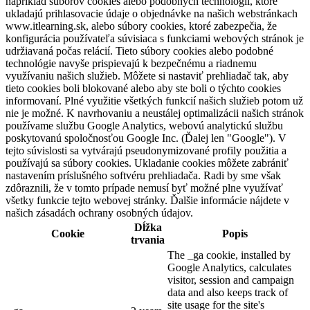
napríklad súborov cookies alebo podobných technológií, ktoré
ukladajú prihlasovacie údaje o objednávke na našich webstránkach
www.itlearning.sk, alebo súbory cookies, ktoré zabezpečia, že
konfigurácia používateľa súvisiaca s funkciami webových stránok je
udržiavaná počas relácií. Tieto súbory cookies alebo podobné
technológie navyše prispievajú k bezpečnému a riadnemu
využívaniu našich služieb. Môžete si nastaviť prehliadač tak, aby
tieto cookies boli blokované alebo aby ste boli o týchto cookies
informovaní. Plné využitie všetkých funkcií našich služieb potom už
nie je možné. K navrhovaniu a neustálej optimalizácii našich stránok
používame službu Google Analytics, webovú analytickú službu
poskytovanú spoločnosťou Google Inc. (Ďalej len "Google"). V
tejto súvislosti sa vytvárajú pseudonymizované profily použitia a
používajú sa súbory cookies. Ukladanie cookies môžete zabrániť
nastavením príslušného softvéru prehliadača. Radi by sme však
zdôraznili, že v tomto prípade nemusí byť možné plne využívať
všetky funkcie tejto webovej stránky. Ďalšie informácie nájdete v
našich zásadách ochrany osobných údajov.
Dĺžka
Cookie
Popis
trvania
The _ga cookie, installed by
Google Analytics, calculates
visitor, session and campaign
data and also keeps track of
site usage for the site's