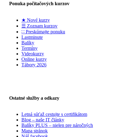
Ponuka počítačových kurzov
★ Nové kurzy
☰ Zoznam kurzov
∷ Preskúmajte ponuku
Lastminute
Balíky
Termíny
Videokurzy
Online kurzy
Tábory 2026
Ostatné služby a odkazy
Letná súťaž cestujte s certifikátom
Blog – naše IT články
Balíky PLUS – nielen pre náročných
Mapa stránok
Náš facebook