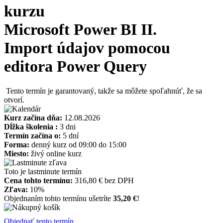
kurzu
Microsoft Power BI II.
Import údajov pomocou
editora Power Query
Tento termín je garantovaný, takže sa môžete spoľahnúť, že sa
otvorí.
Kurz začína dňa:
12.08.2026
Dĺžka školenia :
3 dni
Termín začína o:
5 dní
Forma:
denný kurz od 09:00 do 15:00
Miesto:
živý online kurz
Toto je lastminute termín
Cena tohto termínu:
316,80 € bez DPH
Zľava:
10%
Objednaním tohto termínu ušetríte
35,20 €
!
Objednať tento termín