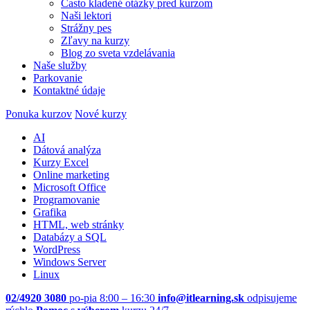
Často kladené otázky pred kurzom
Naši lektori
Strážny pes
Zľavy na kurzy
Blog zo sveta vzdelávania
Naše služby
Parkovanie
Kontaktné údaje
Ponuka kurzov
Nové kurzy
AI
Dátová analýza
Kurzy Excel
Online marketing
Microsoft Office
Programovanie
Grafika
HTML, web stránky
Databázy a SQL
WordPress
Windows Server
Linux
02/4920 3080
po-pia 8:00 – 16:30
info@itlearning.sk
odpisujeme