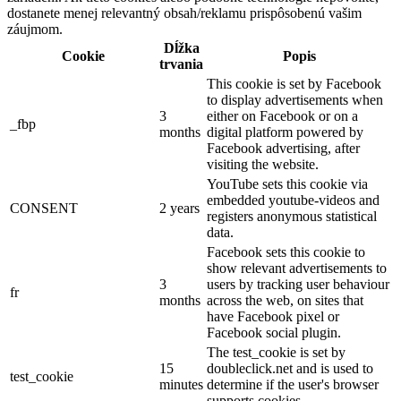
dostanete menej relevantný obsah/reklamu prispôsobenú vašim
záujmom.
Dĺžka
Cookie
Popis
trvania
This cookie is set by Facebook
to display advertisements when
3
either on Facebook or on a
_fbp
months
digital platform powered by
Facebook advertising, after
visiting the website.
YouTube sets this cookie via
embedded youtube-videos and
CONSENT
2 years
registers anonymous statistical
data.
Facebook sets this cookie to
show relevant advertisements to
3
users by tracking user behaviour
fr
months
across the web, on sites that
have Facebook pixel or
Facebook social plugin.
The test_cookie is set by
15
doubleclick.net and is used to
test_cookie
minutes
determine if the user's browser
supports cookies.