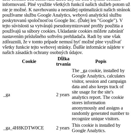
informovaní. Plné využitie všetkých funkcií našich služieb potom už
nie je možné. K navrhovaniu a neustálej optimalizácii našich stránok
používame službu Google Analytics, webovú analytickú službu
poskytovanú spoločnosťou Google Inc. (Ďalej len "Google"). V
tejto súvislosti sa vytvárajú pseudonymizované profily použitia a
používajú sa súbory cookies. Ukladanie cookies môžete zabrániť
nastavením príslušného softvéru prehliadača. Radi by sme však
zdôraznili, že v tomto prípade nemusí byť možné plne využívať
všetky funkcie tejto webovej stránky. Ďalšie informácie nájdete v
našich zásadách ochrany osobných údajov.
Dĺžka
Cookie
Popis
trvania
The _ga cookie, installed by
Google Analytics, calculates
visitor, session and campaign
data and also keeps track of
site usage for the site's
_ga
2 years
analytics report. The cookie
stores information
anonymously and assigns a
randomly generated number to
recognize unique visitors.
This cookie is installed by
_ga_4H8KDTW0CE
2 years
Google Analytics.