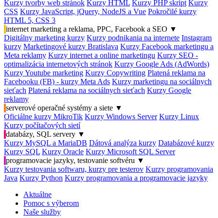
Kurzy tvorby web stránok
Kurzy HTML
Kurzy PHP skript
Kurzy
CSS
Kurzy JavaScript, jQuery, NodeJS a Vue
Pokročilé kurzy
HTML 5, CSS 3
internet marketing a reklama, PPC, Facebook a SEO
▼
Digitálny marketing kurzy
Kurzy podnikania na internete
Instagram
kurzy
Marketingové kurzy Bratislava
Kurzy Facebook marketingu a
Meta reklamy
Kurzy internet a online marketingu
Kurzy SEO -
optimalizácia internetových stránok
Kurzy Google Ads (AdWords)
Kurzy Youtube marketing
Kurzy Copywriting
Platená reklama na
Facebooku (FB) - kurzy Meta Ads
Kurzy marketingu na sociálnych
sieťach
Platená reklama na sociálnych sieťach
Kurzy Google
reklamy
serverové operačné systémy a siete
▼
Oficiálne kurzy MikroTik
Kurzy Windows Server
Kurzy Linux
Kurzy počítačových sietí
databázy, SQL servery
▼
Kurzy MySQL a MariaDB
Dátová analýza kurzy
Databázové kurzy
Kurzy SQL
Kurzy Oracle
Kurzy Microsoft SQL Server
programovacie jazyky, testovanie softvéru
▼
Kurzy testovania softwaru, kurzy pre testerov
Kurzy programovania
Java
Kurzy Python
Kurzy programovania a programovacie jazyky
Aktuálne
Pomoc s výberom
Naše služby