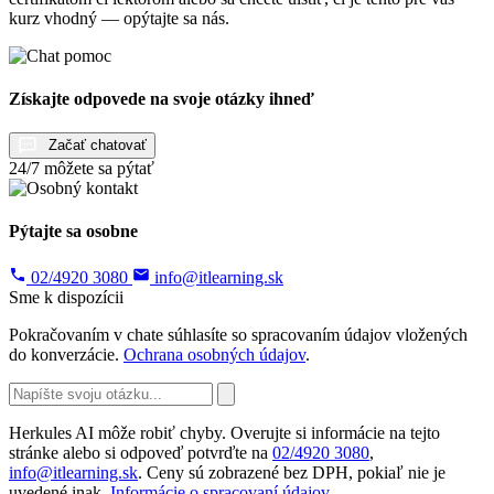
kurz vhodný — opýtajte sa nás.
Získajte odpovede na svoje otázky ihneď
Začať chatovať
24/7 môžete sa pýtať
Pýtajte sa osobne
02/4920 3080
info@itlearning.sk
Sme k dispozícii
Pokračovaním v chate súhlasíte so spracovaním údajov vložených
do konverzácie.
Ochrana osobných údajov
.
Herkules AI môže robiť chyby. Overujte si informácie na tejto
stránke alebo si odpoveď potvrďte na
02/4920 3080
,
info@itlearning.sk
. Ceny sú zobrazené bez DPH, pokiaľ nie je
uvedené inak.
Informácie o spracovaní údajov
.