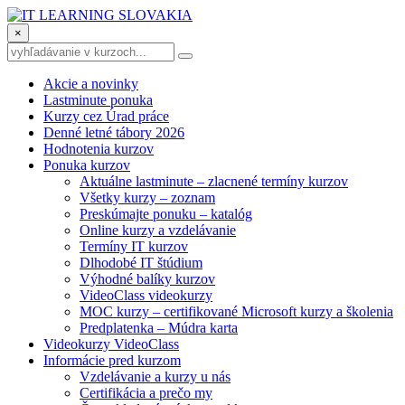
×
Akcie a novinky
Lastminute ponuka
Kurzy cez Úrad práce
Denné letné tábory 2026
Hodnotenia kurzov
Ponuka kurzov
Aktuálne lastminute – zlacnené termíny kurzov
Všetky kurzy – zoznam
Preskúmajte ponuku – katalóg
Online kurzy a vzdelávanie
Termíny IT kurzov
Dlhodobé IT štúdium
Výhodné balíky kurzov
VideoClass videokurzy
MOC kurzy – certifikované Microsoft kurzy a školenia
Predplatenka – Múdra karta
Videokurzy VideoClass
Informácie pred kurzom
Vzdelávanie a kurzy u nás
Certifikácia a prečo my