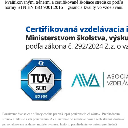
kvalifikovanými trénermi ​​​​​​​​​​a certifikované školiace stredisko podľa
normy STN EN ISO 9001:2016 – garancia kvality vo vzdelávaní.
Používame štatistiky a súbory cookie pre váš lepší používateľský zážitok. Prehliadaním
stránok súhlasíte s ich používaním. Ak si neželáte po návšteve našich web stránok dostávať
personalizované reklamy, môžete vymazať históriu prehliadania vo vašom prehliadači