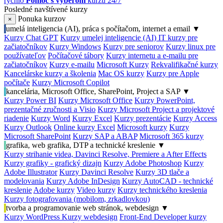
rýchlo
Pomoc s výberom
kurzu 24/7
Posledné navštívené kurzy
Ponuka kurzov
×
umelá inteligencia (AI), práca s počítačom, internet a email
▼
Kurzy Chat GPT
Kurzy umelej inteligencie (AI)
IT kurzy pre
začiatočníkov
Kurzy Windows
Kurzy pre seniorov
Kurzy linux pre
používateľov
Počítačové tábory
Kurzy internetu a e-mailu pre
začiatočníkov
Kurzy e-mailu
Microsoft Kurzy
Rekvalifikačné kurzy
Kancelárske kurzy a školenia
Mac OS kurzy
Kurzy pre Apple
počítače
Kurzy Microsoft Copilot
kancelária, Microsoft Office, SharePoint, Project a SAP
▼
Kurzy Power BI
Kurzy Microsoft Office
Kurzy PowerPoint,
prezentačné zručnosti a Visio
Kurzy Microsoft Project a projektové
riadenie
Kurzy Word
Kurzy Excel
Kurzy prezentácie
Kurzy Access
Kurzy Outlook
Online kurzy Excel
Microsoft kurzy
Kurzy
Microsoft SharePoint
Kurzy SAP a ABAP
Microsoft 365 kurzy
grafika, web grafika, DTP a technické kreslenie
▼
Kurzy strihanie videa, Davinci Resolve, Premiere a After Effects
Kurzy grafiky - grafický dizajn
Kurzy Adobe Photoshop
Kurzy
Adobe Illustrator
Kurzy Davinci Resolve
Kurzy 3D tlače a
modelovania
Kurzy Adobe InDesign
Kurzy AutoCAD - technické
kreslenie
Adobe kurzy
Video kurzy
Kurzy technického kreslenia
Kurzy fotografovania (mobilom, zrkadlovkou)
tvorba a programovanie web stránok, webdesign
▼
Kurzy WordPress
Kurzy webdesign
Front-End Developer kurzy