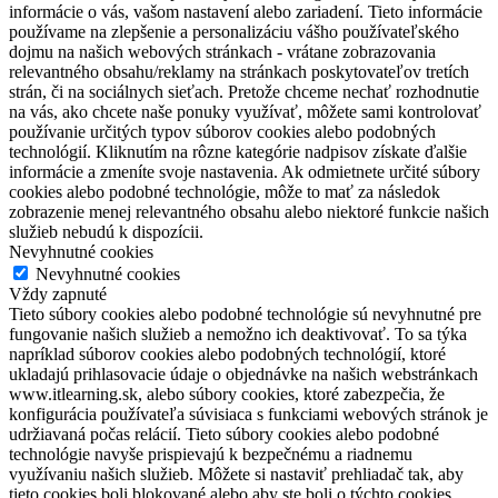
informácie o vás, vašom nastavení alebo zariadení. Tieto informácie
používame na zlepšenie a personalizáciu vášho používateľského
dojmu na našich webových stránkach - vrátane zobrazovania
relevantného obsahu/reklamy na stránkach poskytovateľov tretích
strán, či na sociálnych sieťach. Pretože chceme nechať rozhodnutie
na vás, ako chcete naše ponuky využívať, môžete sami kontrolovať
používanie určitých typov súborov cookies alebo podobných
technológií. Kliknutím na rôzne kategórie nadpisov získate ďalšie
informácie a zmeníte svoje nastavenia. Ak odmietnete určité súbory
cookies alebo podobné technológie, môže to mať za následok
zobrazenie menej relevantného obsahu alebo niektoré funkcie našich
služieb nebudú k dispozícii.
Nevyhnutné cookies
Nevyhnutné cookies
Vždy zapnuté
Tieto súbory cookies alebo podobné technológie sú nevyhnutné pre
fungovanie našich služieb a nemožno ich deaktivovať. To sa týka
napríklad súborov cookies alebo podobných technológií, ktoré
ukladajú prihlasovacie údaje o objednávke na našich webstránkach
www.itlearning.sk, alebo súbory cookies, ktoré zabezpečia, že
konfigurácia používateľa súvisiaca s funkciami webových stránok je
udržiavaná počas relácií. Tieto súbory cookies alebo podobné
technológie navyše prispievajú k bezpečnému a riadnemu
využívaniu našich služieb. Môžete si nastaviť prehliadač tak, aby
tieto cookies boli blokované alebo aby ste boli o týchto cookies