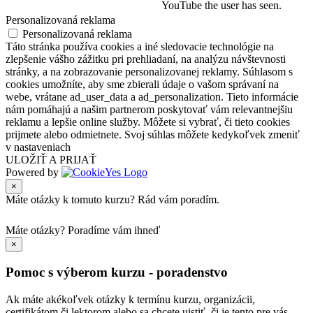
YouTube the user has seen.
Personalizovaná reklama
Personalizovaná reklama
Táto stránka používa cookies a iné sledovacie technológie na
zlepšenie vášho zážitku pri prehliadaní, na analýzu návštevnosti
stránky, a na zobrazovanie personalizovanej reklamy. Súhlasom s
cookies umožníte, aby sme zbierali údaje o vašom správaní na
webe, vrátane ad_user_data a ad_personalization. Tieto informácie
nám pomáhajú a našim partnerom poskytovať vám relevantnejšiu
reklamu a lepšie online služby. Môžete si vybrať, či tieto cookies
prijmete alebo odmietnete. Svoj súhlas môžete kedykoľvek zmeniť
v nastaveniach
ULOŽIŤ A PRIJAŤ
Powered by
×
Máte otázky k tomuto kurzu? Rád vám poradím.
Máte otázky?
Poradíme vám ihneď
×
Pomoc s výberom kurzu - poradenstvo
Ak máte akékoľvek otázky k termínu kurzu, organizácii,
certifikátom či lektorom alebo sa chcete uistiť, či je tento pre vás