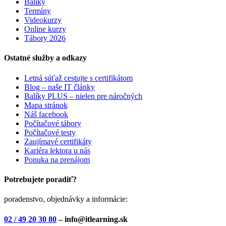
Balíky
Termíny
Videokurzy
Online kurzy
Tábory 2026
Ostatné služby a odkazy
Letná súťaž cestujte s certifikátom
Blog – naše IT články
Balíky PLUS – nielen pre náročných
Mapa stránok
Náš facebook
Počítačové tábory
Počítačové testy
Zaujímavé certifikáty
Kariéra lektora u nás
Ponuka na prenájom
Potrebujete poradiť?
poradenstvo, objednávky a informácie:
02 / 49 20 30 80
– info@itlearning.sk