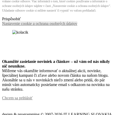
vrátane cookie súborov. Viac informácií o tom, ktoré cookies používame a informácie o
ochrane osobných údajov nájdete v časti „Nastavenie cookie a ochrana osobných údajov“.
Ukladanie súborov cookie si môžete nastaviť či vypnúť vo vašom prehliadači.
Prispôsobiť
Nastavenie cookie a ochrana osobných údajov
Okamžité zasielanie noviniek a článkov – u
ž vám od nás nikdy
nič neunikne.
Môžeme vás okamžite informovať o aktuálnej akcii, novinke,
špeciálnej kampani či zľave alebo novom článku na našom blogu.
Akonáhle sa u nás v novinkách niečo zmení alebo pridá, do pár
minút vám automaticky posielame email s odkazom na novinku na
našu stránku.
Chcem sa prihlásiť
design & programming © 2007-2026 IT LEARNING SLOVAKIA,