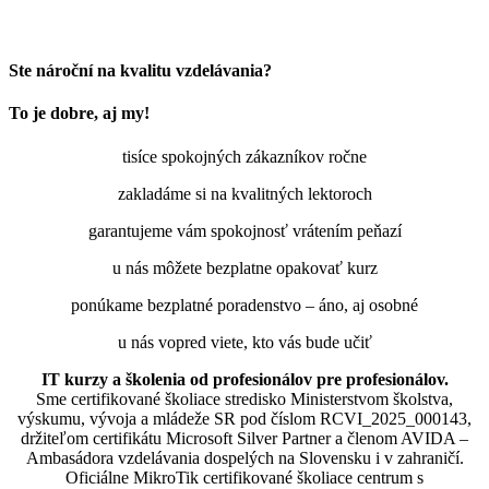
Ste nároční na kvalitu vzdelávania?
To je dobre, aj my!
tisíce spokojných zákazníkov ročne
zakladáme si na kvalitných lektoroch
garantujeme vám spokojnosť vrátením peňazí
u nás môžete bezplatne opakovať kurz
ponúkame bezplatné poradenstvo – áno, aj osobné
u nás vopred viete, kto vás bude učiť
IT kurzy a školenia od profesionálov pre profesionálov.
Sme certifikované školiace stredisko Ministerstvom školstva,
výskumu, vývoja a mládeže SR pod číslom RCVI_2025_000143,
držiteľom certifikátu Microsoft Silver Partner a členom AVIDA –
Ambasádora vzdelávania dospelých na Slovensku i v zahraničí.​​​​​​​​​​​​​​​​
Oficiálne MikroTik certifikované školiace centrum s