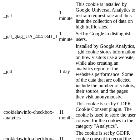
This cookie is installed by
Google Universal Analytics to
1
_gat
restrain request rate and thus
minute
limit the collection of data on
high traffic sites.
1
Set by Google to distinguish
_gat_gtag_UA_4041841_1
minute
users.
Installed by Google Analytics,
_gid cookie stores information
on how visitors use a website,
while also creating an
analytics report of the
_gid
1 day
website's performance. Some
of the data that are collected
include the number of visitors,
their source, and the pages
they visit anonymously.
This cookie is set by GDPR
Cookie Consent plugin. The
cookielawinfo-checkbox-
11
cookie is used to store the user
analytics
months
consent for the cookies in the
category "Analytics".
The cookie is set by GDPR
cookielawinfo-checkbox-
11
cookie consent to record the