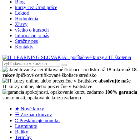
Blog
kurzy cez Úrad práce
Lektori
Hodnotenia
Zľavy
všetko o kurzoch
Informácie, o nás
Strážny pes
Kontakty
už 18
rokov
špičkové certifikované školiace stredisko
absolvujte naše
IT kurzy online, alebo prezenčne v Bratislave
100% garancia
spokojnosti, opakovanie kurzu zadarmo
★ Nové kurzy
☰ Zoznam kurzov
∷ Preskúmajte ponuku
Lastminute
Balíky
Termíny