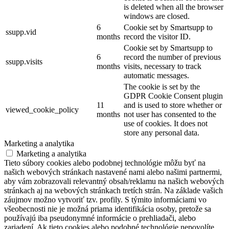
is deleted when all the browser
windows are closed.
6
Cookie set by Smartsupp to
ssupp.vid
months
record the visitor ID.
Cookie set by Smartsupp to
6
record the number of previous
ssupp.visits
months
visits, necessary to track
automatic messages.
The cookie is set by the
GDPR Cookie Consent plugin
11
and is used to store whether or
viewed_cookie_policy
months
not user has consented to the
use of cookies. It does not
store any personal data.
Marketing a analytika
Marketing a analytika
Tieto súbory cookies alebo podobnej technológie môžu byť na
našich webových stránkach nastavené nami alebo našimi partnermi,
aby vám zobrazovali relevantný obsah/reklamu na našich webových
stránkach aj na webových stránkach tretích strán. Na základe vašich
záujmov možno vytvoriť tzv. profily. S týmito informáciami vo
všeobecnosti nie je možná priama identifikácia osoby, pretože sa
používajú iba pseudonymné informácie o prehliadači, alebo
zariadení. Ak tieto cookies alebo podobné technológie nepovolíte,