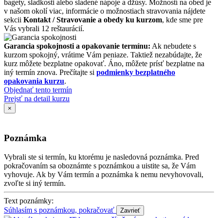
bagety, sladkosti alebo sladené nápoje a džúsy. Možností na obed je
v našom okolí viac, informácie o možnostiach stravovania nájdete
sekcii
Kontakt / Stravovanie a obedy ku kurzom
, kde sme pre
Vás vybrali 12 reštaurácií.
Garancia spokojnosti a opakovanie termínu:
Ak nebudete s
kurzom spokojný, vrátime Vám peniaze. Taktiež nezabúdajte, že
kurz môžete bezplatne opakovať. Áno, môžete prísť bezplatne na
iný termín znova. Prečítajte si
podmienky bezplatného
opakovania kurzu
.
Objednať tento termín
Prejsť na detail kurzu
×
Poznámka
Vybrali ste si termín, ku ktorému je nasledovná poznámka. Pred
pokračovaním sa oboznámte s poznámkou a uistite sa, že Vám
vyhovuje. Ak by Vám termín a poznámka k nemu nevyhovovali,
zvoľte si iný termín.
Text poznámky:
Súhlasím s poznámkou, pokračovať