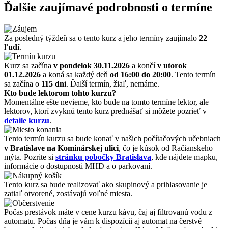
Ďalšie zaujímavé podrobnosti o termíne
Za posledný týždeň sa o tento kurz a jeho termíny zaujímalo
22
ľudí
.
Kurz sa začína
v pondelok 30.11.2026
a končí
v utorok
01.12.2026
a koná sa každý deň
od 16:00 do 20:00
. Tento termín
sa začína o
115 dní
. Ďalší termín, žiaľ, nemáme.
Kto bude lektorom tohto kurzu?
Momentálne ešte nevieme, kto bude na tomto termíne lektor, ale
lektorov, ktorí zvyknú tento kurz prednášať si môžete pozrieť v
detaile kurzu
.
Tento termín kurzu sa bude konať v našich počítačových učebniach
v Bratislave na Kominárskej ulici
, čo je kúsok od Račianskeho
mýta. Pozrite si
stránku pobočky Bratislava
, kde nájdete mapku,
informácie o dostupnosti MHD a o parkovaní.
Tento kurz sa bude realizovať ako skupinový a prihlasovanie je
zatiaľ otvorené, zostávajú voľné miesta.
Počas prestávok máte v cene kurzu kávu, čaj aj filtrovanú vodu z
automatu. Počas dňa je vám k dispozícii aj automat na čerstvé