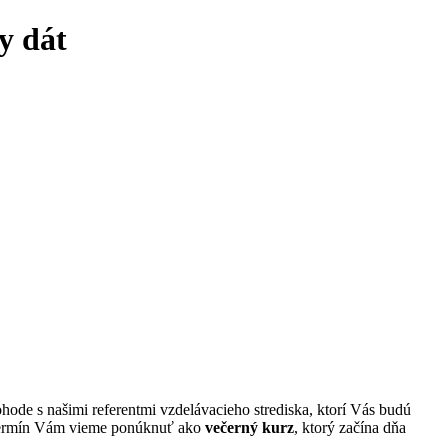
y dát
ohode s našimi referentmi vzdelávacieho strediska, ktorí Vás budú
í termín Vám vieme ponúknuť ako
večerný kurz
, ktorý začína dňa