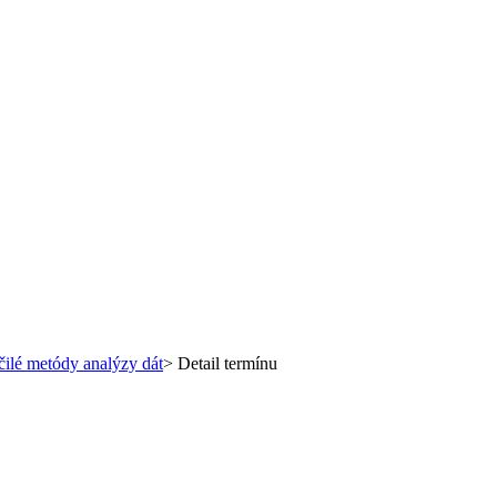
čilé metódy analýzy dát
>
Detail termínu