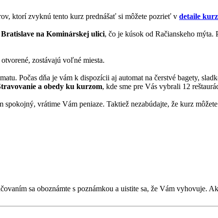
rov, ktorí zvyknú tento kurz prednášať si môžete pozrieť v
detaile kur
 Bratislave na Kominárskej ulici
, čo je kúsok od Račianskeho mýta. P
 otvorené, zostávajú voľné miesta.
matu. Počas dňa je vám k dispozícii aj automat na čerstvé bagety, slad
Stravovanie a obedy ku kurzom
, kde sme pre Vás vybrali 12 reštaurác
 spokojný, vrátime Vám peniaze. Taktiež nezabúdajte, že kurz môžete 
kračovaním sa oboznámte s poznámkou a uistite sa, že Vám vyhovuje. 