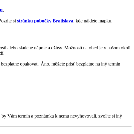
zu
.
ozrite si
stránku pobočky Bratislava
, kde nájdete mapku,
kosti alebo sladené nápoje a džúsy. Možností na obed je v našom okolí
ií.
bezplatne opakovať. Áno, môžete prísť bezplatne na iný termín
Ak by Vám termín a poznámka k nemu nevyhovovali, zvoľte si iný