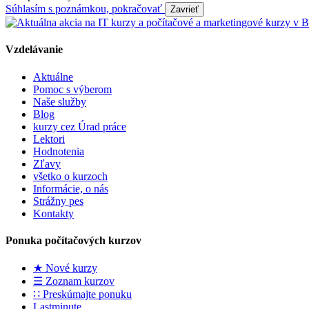
Súhlasím s poznámkou, pokračovať
Vzdelávanie
Aktuálne
Pomoc s výberom
Naše služby
Blog
kurzy cez Úrad práce
Lektori
Hodnotenia
Zľavy
všetko o kurzoch
Informácie, o nás
Strážny pes
Kontakty
Ponuka počítačových kurzov
★ Nové kurzy
☰ Zoznam kurzov
∷ Preskúmajte ponuku
Lastminute