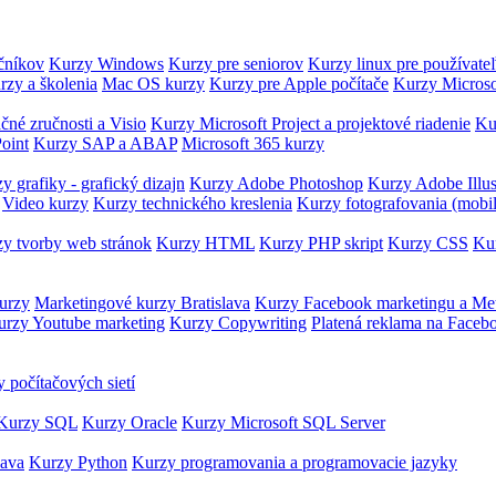
očníkov
Kurzy Windows
Kurzy pre seniorov
Kurzy linux pre používate
rzy a školenia
Mac OS kurzy
Kurzy pre Apple počítače
Kurzy Microso
čné zručnosti a Visio
Kurzy Microsoft Project a projektové riadenie
Ku
oint
Kurzy SAP a ABAP
Microsoft 365 kurzy
y grafiky - grafický dizajn
Kurzy Adobe Photoshop
Kurzy Adobe Illus
Video kurzy
Kurzy technického kreslenia
Kurzy fotografovania (mobi
y tvorby web stránok
Kurzy HTML
Kurzy PHP skript
Kurzy CSS
Kur
urzy
Marketingové kurzy Bratislava
Kurzy Facebook marketingu a Me
urzy Youtube marketing
Kurzy Copywriting
Platená reklama na Faceb
 počítačových sietí
Kurzy SQL
Kurzy Oracle
Kurzy Microsoft SQL Server
Java
Kurzy Python
Kurzy programovania a programovacie jazyky