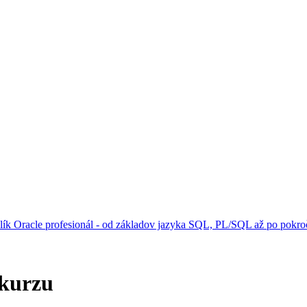
lík Oracle profesionál - od základov jazyka SQL, PL/SQL až po pokro
 kurzu