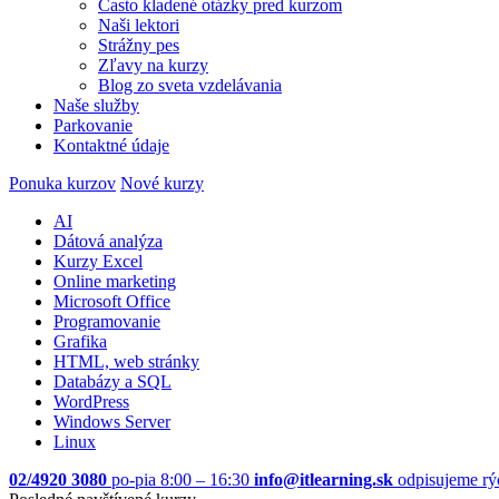
Často kladené otázky pred kurzom
Naši lektori
Strážny pes
Zľavy na kurzy
Blog zo sveta vzdelávania
Naše služby
Parkovanie
Kontaktné údaje
Ponuka kurzov
Nové kurzy
AI
Dátová analýza
Kurzy Excel
Online marketing
Microsoft Office
Programovanie
Grafika
HTML, web stránky
Databázy a SQL
WordPress
Windows Server
Linux
02/4920 3080
po-pia 8:00 – 16:30
info@itlearning.sk
odpisujeme rý