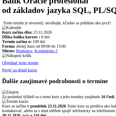
Balík Oracle profesionál
od základov jazyka SQL, PL/SQ
Tento termín je otvorený, neváhajte, kľudne sa prihláste ako prvý!
Kurz začína dňa:
23.11.2026
Dĺžka balíka kurzov :
8 dní
Termín začína o:
109 dní
Forma:
denný kurz od 09:00 do 15:00
Miesto:
Bratislava, Kominárska 2
Objednať tento termín
Prejsť na detail kurzu
Ďalšie zaujímavé podrobnosti o termíne
Za posledný týždeň sa o tento kurz a jeho termíny zaujímalo
16 ľudí
.
Kurz sa začína
v pondelok 23.11.2026
Tento kurz sa predáva ako balí
kontaktovať, alebo sa s nimi môžete spojiť telefonicky na telefónnom
30.11.2026
, teda
o 116 dní
.