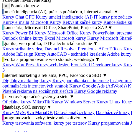
Posledné navštívené kurzy
Ponuka kurzov
×
umelá inteligencia (AI), práca s počítačom, internet a email
▼
Kurzy Chat GPT
Kurzy umelej inteligencie (AI)
IT kurzy pre začiat
Kurzy e-mailu
Microsoft Kurzy
Rekvalifikačné kurzy
Kancelárske ku
kancelária, Microsoft Office, SharePoint, Project a SAP
▼
Kurzy Power BI
Kurzy Microsoft Office
Kurzy PowerPoint, prezenta
Outlook
Online kurzy Excel
Microsoft kurzy
Kurzy Microsoft ShareP
grafika, web grafika, DTP a technické kreslenie
▼
Kurzy strihanie videa, Davinci Resolve, Premiere a After Effects
Kurz
Adobe InDesign
Kurzy AutoCAD - technické kreslenie
Adobe kurzy
tvorba a programovanie web stránok, webdesign
▼
Kurzy WordPress
Kurzy webdesign
Front-End Developer kurzy
Kurz
3
internet marketing a reklama, PPC, Facebook a SEO
▼
Digitálny marketing kurzy
Kurzy podnikania na internete
Instagram k
optimalizácia internetových stránok
Kurzy Google Ads (AdWords)
K
Platená reklama na sociálnych sieťach
Kurzy Google reklamy
serverové operačné systémy a siete
▼
Oficiálne kurzy MikroTik
Kurzy Windows Server
Kurzy Linux
Kurzy
databázy, SQL servery
▼
Kurzy MySQL a MariaDB
Dátová analýza kurzy
Databázové kurzy
programovacie jazyky, testovanie softvéru
▼
Kurzy testovania softwaru, kurzy pre testerov
Kurzy programovania 