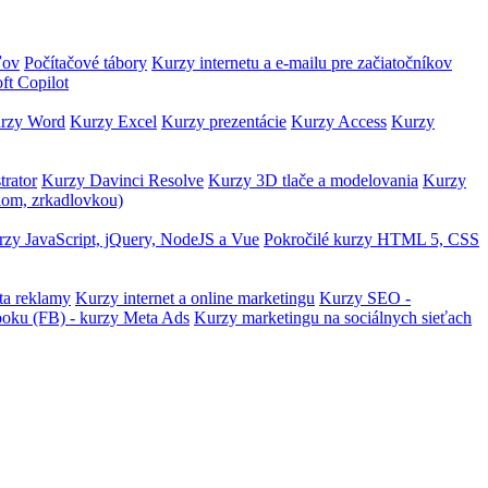
ľov
Počítačové tábory
Kurzy internetu a e-mailu pre začiatočníkov
ft Copilot
rzy Word
Kurzy Excel
Kurzy prezentácie
Kurzy Access
Kurzy
trator
Kurzy Davinci Resolve
Kurzy 3D tlače a modelovania
Kurzy
lom, zrkadlovkou)
zy JavaScript, jQuery, NodeJS a Vue
Pokročilé kurzy HTML 5, CSS
ta reklamy
Kurzy internet a online marketingu
Kurzy SEO -
ooku (FB) - kurzy Meta Ads
Kurzy marketingu na sociálnych sieťach