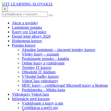
×
Akcie a novinky
Lastminute ponuka
Kurzy cez Úrad práce
Denné letné tábory 2026
Hodnotenia kurzov
Ponuka kurzov
Aktuálne lastminute – zlacnené termíny kurzov
Všetky kurzy – zoznam
Preskúmajte ponuku – katalóg
Online kurzy a vzdelávanie
Termíny IT kurzov
Dlhodobé IT štúdium
Výhodné balíky kurzov
VideoClass videokurzy
MOC kurzy – certifikované Microsoft kurzy a školenia
Predplatenka – Múdra karta
Videokurzy VideoClass
Informácie pred kurzom
Vzdelávanie a kurzy u nás
Certifikácia a prečo my