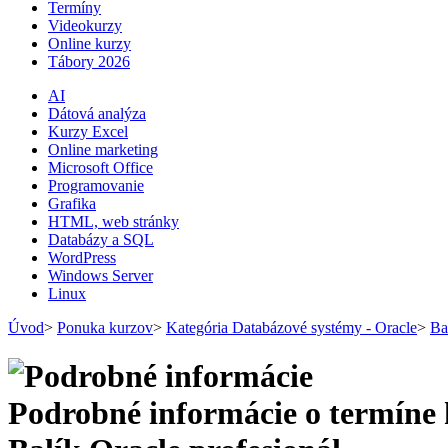
Termíny
Videokurzy
Online kurzy
Tábory 2026
AI
Dátová analýza
Kurzy Excel
Online marketing
Microsoft Office
Programovanie
Grafika
HTML, web stránky
Databázy a SQL
WordPress
Windows Server
Linux
Úvod
>
Ponuka kurzov
>
Kategória Databázové systémy - Oracle
>
Ba
Podrobné informácie o termíne