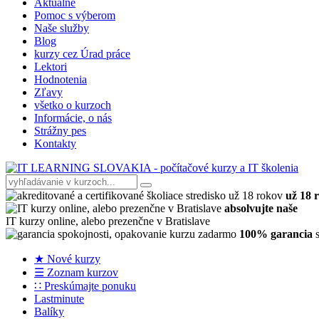
Aktuálne
Pomoc s výberom
Naše služby
Blog
kurzy cez Úrad práce
Lektori
Hodnotenia
Zľavy
všetko o kurzoch
Informácie, o nás
Strážny pes
Kontakty
už 18 
absolvujte naše
IT kurzy online, alebo prezenčne v Bratislave
100% garancia
s
★ Nové kurzy
☰ Zoznam kurzov
∷ Preskúmajte ponuku
Lastminute
Balíky