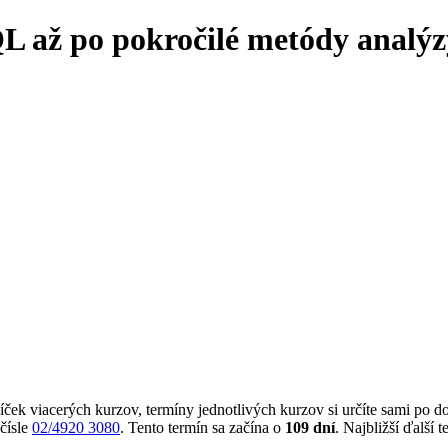
L až po pokročilé metódy analýz
ček viacerých kurzov, termíny jednotlivých kurzov si určíte sami po d
 čísle
02/4920 3080
. Tento termín sa začína o
109 dní
. Najbližší ďalš