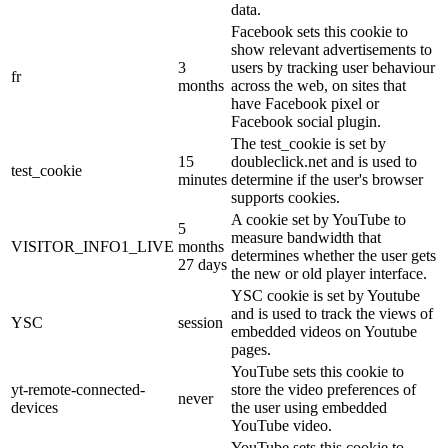
data.
Facebook sets this cookie to
show relevant advertisements to
3
users by tracking user behaviour
fr
months
across the web, on sites that
have Facebook pixel or
Facebook social plugin.
The test_cookie is set by
15
doubleclick.net and is used to
test_cookie
minutes
determine if the user's browser
supports cookies.
A cookie set by YouTube to
5
measure bandwidth that
VISITOR_INFO1_LIVE
months
determines whether the user gets
27 days
the new or old player interface.
YSC cookie is set by Youtube
and is used to track the views of
YSC
session
embedded videos on Youtube
pages.
YouTube sets this cookie to
yt-remote-connected-
store the video preferences of
never
devices
the user using embedded
YouTube video.
YouTube sets this cookie to