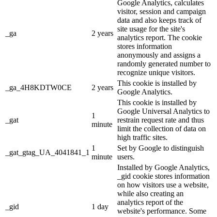
Google Analytics, calculates
visitor, session and campaign
data and also keeps track of
site usage for the site's
_ga
2 years
analytics report. The cookie
stores information
anonymously and assigns a
randomly generated number to
recognize unique visitors.
This cookie is installed by
_ga_4H8KDTW0CE
2 years
Google Analytics.
This cookie is installed by
Google Universal Analytics to
1
_gat
restrain request rate and thus
minute
limit the collection of data on
high traffic sites.
1
Set by Google to distinguish
_gat_gtag_UA_4041841_1
minute
users.
Installed by Google Analytics,
_gid cookie stores information
on how visitors use a website,
while also creating an
analytics report of the
_gid
1 day
website's performance. Some