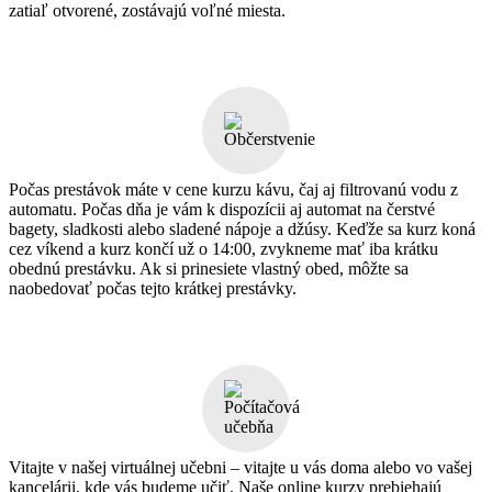
zatiaľ otvorené, zostávajú voľné miesta.
Počas prestávok máte v cene kurzu kávu, čaj aj filtrovanú vodu z
automatu. Počas dňa je vám k dispozícii aj automat na čerstvé
bagety, sladkosti alebo sladené nápoje a džúsy. Keďže sa kurz koná
cez víkend a kurz končí už o 14:00, zvykneme mať iba krátku
obednú prestávku. Ak si prinesiete vlastný obed, môžte sa
naobedovať počas tejto krátkej prestávky.
Vitajte v našej virtuálnej učebni – vitajte u vás doma alebo vo vašej
kancelárii, kde vás budeme učiť. Naše online kurzy prebiehajú