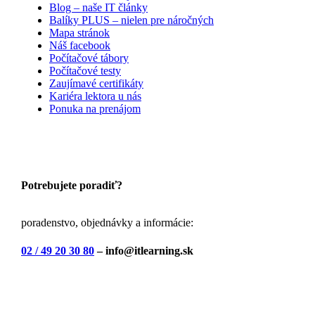
Blog – naše IT články
Balíky PLUS – nielen pre náročných
Mapa stránok
Náš facebook
Počítačové tábory
Počítačové testy
Zaujímavé certifikáty
Kariéra lektora u nás
Ponuka na prenájom
Potrebujete poradiť?
poradenstvo, objednávky a informácie:
02 / 49 20 30 80
– info@itlearning.sk