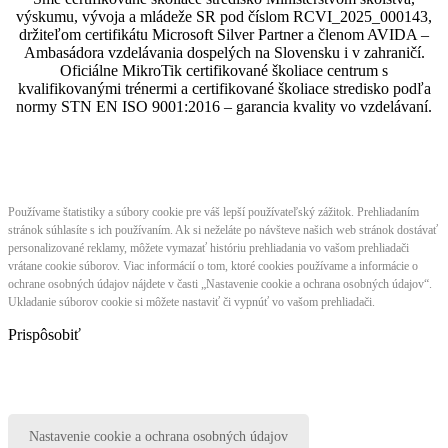
výskumu, vývoja a mládeže SR pod číslom RCVI_2025_000143,
držiteľom certifikátu Microsoft Silver Partner a členom AVIDA –
Ambasádora vzdelávania dospelých na Slovensku i v zahraničí.​​​​​​​​​​​​​​​​
Oficiálne MikroTik certifikované školiace centrum s
kvalifikovanými trénermi ​​​​​​​​​​a certifikované školiace stredisko podľa
normy STN EN ISO 9001:2016 – garancia kvality vo vzdelávaní.
Používame štatistiky a súbory cookie pre váš lepší používateľský zážitok. Prehliadaním
stránok súhlasíte s ich používaním. Ak si neželáte po návšteve našich web stránok dostávať
personalizované reklamy, môžete vymazať históriu prehliadania vo vašom prehliadači
vrátane cookie súborov. Viac informácií o tom, ktoré cookies používame a informácie o
ochrane osobných údajov nájdete v časti „Nastavenie cookie a ochrana osobných údajov“.
Ukladanie súborov cookie si môžete nastaviť či vypnúť vo vašom prehliadači.
Prispôsobiť
Nastavenie cookie a ochrana osobných údajov