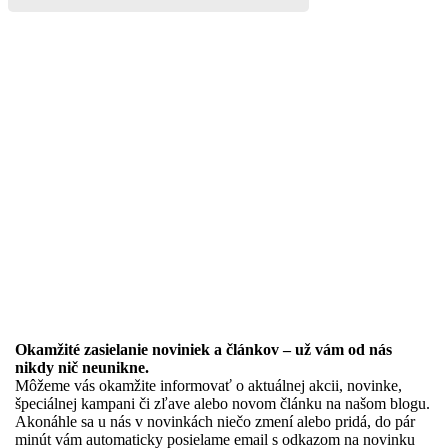
Okamžité zasielanie noviniek a článkov – u
ž vám od nás
nikdy nič neunikne.
Môžeme vás okamžite informovať o aktuálnej akcii, novinke,
špeciálnej kampani či zľave alebo novom článku na našom blogu.
Akonáhle sa u nás v novinkách niečo zmení alebo pridá, do pár
minút vám automaticky posielame email s odkazom na novinku