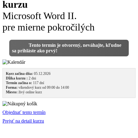
kurzu
Microsoft Word II.
pre mierne pokročilých
Tento termín je otvorený, neváhajte, kľudne
sa prihláste ako prvý!
Kurz začína dňa:
05.12.2026
Dĺžka kurzu :
2 dni
Termín začína o:
117 dní
Forma:
víkendový kurz od 09:00 do 14:00
Miesto:
živý online kurz
Objednať tento termín
Prejsť na detail kurzu