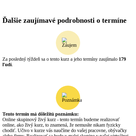
Ďalšie zaujímavé podrobnosti o termíne
Za posledný týždeň sa o tento kurz a jeho termíny zaujímalo
179
ľudí
.
Tento termín má dôležitú poznámku:
Online skupinový živý kurz - tento termín budeme realizovať
online, ako živý kurz, to znamená, že nemusíte nikam fyzicky
chodiť. Učivo v kurze vás naučíme do vašej pracovne, obývačky
alebo firmy. Realizovať sa bude v malej skupine v našej virtuálnej