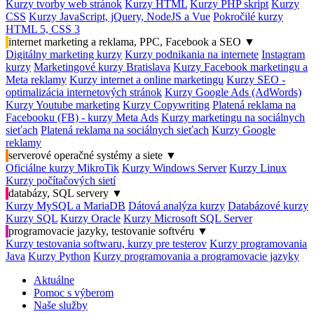
Kurzy tvorby web stránok
Kurzy HTML
Kurzy PHP skript
Kurzy
CSS
Kurzy JavaScript, jQuery, NodeJS a Vue
Pokročilé kurzy
HTML 5, CSS 3
internet marketing a reklama, PPC, Facebook a SEO
▼
Digitálny marketing kurzy
Kurzy podnikania na internete
Instagram
kurzy
Marketingové kurzy Bratislava
Kurzy Facebook marketingu a
Meta reklamy
Kurzy internet a online marketingu
Kurzy SEO -
optimalizácia internetových stránok
Kurzy Google Ads (AdWords)
Kurzy Youtube marketing
Kurzy Copywriting
Platená reklama na
Facebooku (FB) - kurzy Meta Ads
Kurzy marketingu na sociálnych
sieťach
Platená reklama na sociálnych sieťach
Kurzy Google
reklamy
serverové operačné systémy a siete
▼
Oficiálne kurzy MikroTik
Kurzy Windows Server
Kurzy Linux
Kurzy počítačových sietí
databázy, SQL servery
▼
Kurzy MySQL a MariaDB
Dátová analýza kurzy
Databázové kurzy
Kurzy SQL
Kurzy Oracle
Kurzy Microsoft SQL Server
programovacie jazyky, testovanie softvéru
▼
Kurzy testovania softwaru, kurzy pre testerov
Kurzy programovania
Java
Kurzy Python
Kurzy programovania a programovacie jazyky
Aktuálne
Pomoc s výberom
Naše služby