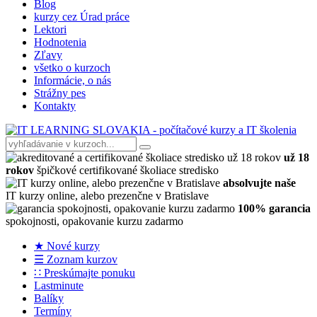
Blog
kurzy cez Úrad práce
Lektori
Hodnotenia
Zľavy
všetko o kurzoch
Informácie, o nás
Strážny pes
Kontakty
už 18
rokov
špičkové certifikované školiace stredisko
absolvujte naše
IT kurzy online, alebo prezenčne v Bratislave
100% garancia
spokojnosti, opakovanie kurzu zadarmo
★ Nové kurzy
☰ Zoznam kurzov
∷ Preskúmajte ponuku
Lastminute
Balíky
Termíny