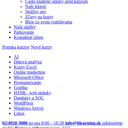
Často kladené otázky pred kurzom
Naši lektori
Strážny pes
Zľavy na kurzy
Blog zo sveta vzdelávania
Naše služby
Parkovanie
Kontaktné údaje
Ponuka kurzov
Nové kurzy
AI
Dátová analýza
Kurzy Excel
Online marketing
Microsoft Office
Programovanie
Grafika
HTML, web stránky
Databázy a SQL
WordPress
Windows Server
Linux
02/4920 3080
po-pia 8:00 – 16:30
info@itlearning.sk
odpisujeme