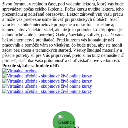
živou formou, v reálnom čase, pod vedením lektora, ktorý vás bude
sprevádzať počas celého školenia. Počas kurzu uvidíte lektora, jeho
prezentáciu aj zdieľanú obrazovku. Lektor zároveň vidí vašu prácu
a môže vás priebežne usmerňovať pri praktických úlohách. Stačí
vám len stabilné internetové pripojenie a mikrofón – ideálne aj
kamera, aby vás lektor videl, ale nie je to podmienka. Pripojenie je
jednoduché – nie je potrebný žiadny špeciálny softvér, postačí vám
bežný internetový prehliadač. Pred kurzom vás kontaktuje náš
pracovník a pomôže vám so všetkým, čo bude treba, aby ste mohli
začať bez stresu a technických starostí. Všetky študijné materiály a
písacie potreby sú pre Vás pripravené, preto si na kurz nemusíte nič
priniesť, stačí iba Vaša prítomnosť a chuť získať nové vedomosti.
Pozrite si, kde sa budete učiť: