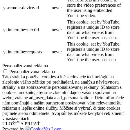
store the video preferences of
yt-remote-device-id
never
the user using embedded
YouTube video.
This cookie, set by YouTube,
registers a unique ID to store
yt.innertube::nextId
never
data on what videos from
YouTube the user has seen.
This cookie, set by YouTube,
registers a unique ID to store
yt.innertube::requests
never
data on what videos from
YouTube the user has seen.
Personalizovaná reklama
Personalizovaná reklama
Táto stránka používa cookies a iné sledovacie technológie na
zlepšenie vášho zážitku pri prehliadaní, na analýzu návštevnosti
stránky, a na zobrazovanie personalizovanej reklamy. Súhlasom s
cookies umožníte, aby sme zbierali údaje o vašom správaní na
webe, vrátane ad_user_data a ad_personalization. Tieto informácie
nám pomáhajú a našim partnerom poskytovať vám relevantnejšiu
reklamu a lepšie online služby. Môžete si vybrať, či tieto cookies
prijmete alebo odmietnete. Svoj súhlas môžete kedykoľvek zmeniť
v nastaveniach
ULOŽIŤ A PRIJAŤ
Powered by