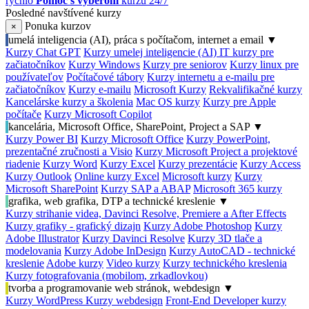
rýchlo
Pomoc s výberom
kurzu 24/7
Posledné navštívené kurzy
Ponuka kurzov
×
umelá inteligencia (AI), práca s počítačom, internet a email
▼
Kurzy Chat GPT
Kurzy umelej inteligencie (AI)
IT kurzy pre
začiatočníkov
Kurzy Windows
Kurzy pre seniorov
Kurzy linux pre
používateľov
Počítačové tábory
Kurzy internetu a e-mailu pre
začiatočníkov
Kurzy e-mailu
Microsoft Kurzy
Rekvalifikačné kurzy
Kancelárske kurzy a školenia
Mac OS kurzy
Kurzy pre Apple
počítače
Kurzy Microsoft Copilot
kancelária, Microsoft Office, SharePoint, Project a SAP
▼
Kurzy Power BI
Kurzy Microsoft Office
Kurzy PowerPoint,
prezentačné zručnosti a Visio
Kurzy Microsoft Project a projektové
riadenie
Kurzy Word
Kurzy Excel
Kurzy prezentácie
Kurzy Access
Kurzy Outlook
Online kurzy Excel
Microsoft kurzy
Kurzy
Microsoft SharePoint
Kurzy SAP a ABAP
Microsoft 365 kurzy
grafika, web grafika, DTP a technické kreslenie
▼
Kurzy strihanie videa, Davinci Resolve, Premiere a After Effects
Kurzy grafiky - grafický dizajn
Kurzy Adobe Photoshop
Kurzy
Adobe Illustrator
Kurzy Davinci Resolve
Kurzy 3D tlače a
modelovania
Kurzy Adobe InDesign
Kurzy AutoCAD - technické
kreslenie
Adobe kurzy
Video kurzy
Kurzy technického kreslenia
Kurzy fotografovania (mobilom, zrkadlovkou)
tvorba a programovanie web stránok, webdesign
▼
Kurzy WordPress
Kurzy webdesign
Front-End Developer kurzy