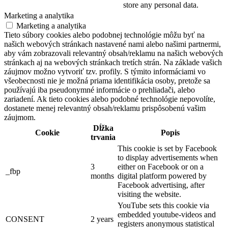
store any personal data.
Marketing a analytika
Marketing a analytika
Tieto súbory cookies alebo podobnej technológie môžu byť na
našich webových stránkach nastavené nami alebo našimi partnermi,
aby vám zobrazovali relevantný obsah/reklamu na našich webových
stránkach aj na webových stránkach tretích strán. Na základe vašich
záujmov možno vytvoriť tzv. profily. S týmito informáciami vo
všeobecnosti nie je možná priama identifikácia osoby, pretože sa
používajú iba pseudonymné informácie o prehliadači, alebo
zariadení. Ak tieto cookies alebo podobné technológie nepovolíte,
dostanete menej relevantný obsah/reklamu prispôsobenú vašim
záujmom.
Dĺžka
Cookie
Popis
trvania
This cookie is set by Facebook
to display advertisements when
3
either on Facebook or on a
_fbp
months
digital platform powered by
Facebook advertising, after
visiting the website.
YouTube sets this cookie via
embedded youtube-videos and
CONSENT
2 years
registers anonymous statistical