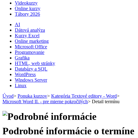
Videokurzy
Online kurzy
Tábory 2026
AI
Dátová analýza
Kurzy Excel
Online marketing
Microsoft Office
Programovanie
Grafika
HTML, web stránky
Databázy a SQL
WordPress
Windows Server
Linux
Úvod
>
Ponuka kurzov
>
Kategória Textové editory - Word
>
Microsoft Word II. - pre mierne pokročilých
>
Detail termínu
Podrobné informácie o termíne