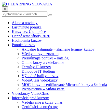
×
Akcie a novinky
Lastminute ponuka
Kurzy cez Úrad práce
Denné letné tábory 2026
Hodnotenia kurzov
Ponuka kurzov
Aktuálne lastminute – zlacnené termíny kurzov
Všetky kurzy – zoznam
Preskúmajte ponuku – katalóg
Online kurzy a vzdelávanie
Termíny IT kurzov
Dlhodobé IT štúdium
Výhodné balíky kurzov
VideoClass videokurzy
MOC kurzy – certifikované Microsoft kurzy a školenia
Predplatenka – Múdra karta
Videokurzy VideoClass
Informácie pred kurzom
Vzdelávanie a kurzy u nás
Certifikácia a prečo my