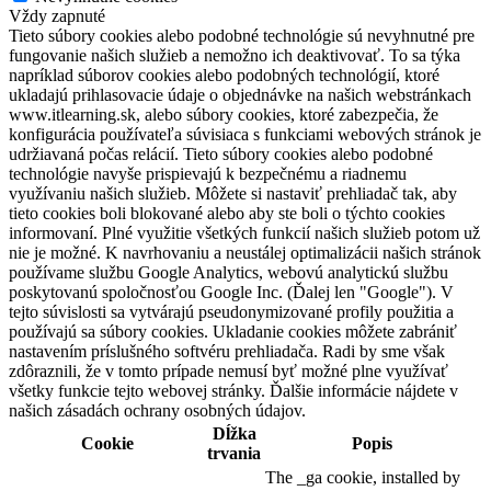
Vždy zapnuté
Tieto súbory cookies alebo podobné technológie sú nevyhnutné pre
fungovanie našich služieb a nemožno ich deaktivovať. To sa týka
napríklad súborov cookies alebo podobných technológií, ktoré
ukladajú prihlasovacie údaje o objednávke na našich webstránkach
www.itlearning.sk, alebo súbory cookies, ktoré zabezpečia, že
konfigurácia používateľa súvisiaca s funkciami webových stránok je
udržiavaná počas relácií. Tieto súbory cookies alebo podobné
technológie navyše prispievajú k bezpečnému a riadnemu
využívaniu našich služieb. Môžete si nastaviť prehliadač tak, aby
tieto cookies boli blokované alebo aby ste boli o týchto cookies
informovaní. Plné využitie všetkých funkcií našich služieb potom už
nie je možné. K navrhovaniu a neustálej optimalizácii našich stránok
používame službu Google Analytics, webovú analytickú službu
poskytovanú spoločnosťou Google Inc. (Ďalej len "Google"). V
tejto súvislosti sa vytvárajú pseudonymizované profily použitia a
používajú sa súbory cookies. Ukladanie cookies môžete zabrániť
nastavením príslušného softvéru prehliadača. Radi by sme však
zdôraznili, že v tomto prípade nemusí byť možné plne využívať
všetky funkcie tejto webovej stránky. Ďalšie informácie nájdete v
našich zásadách ochrany osobných údajov.
Dĺžka
Cookie
Popis
trvania
The _ga cookie, installed by