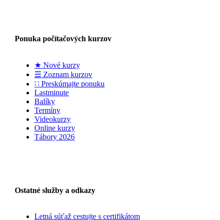
Ponuka počítačových kurzov
★ Nové kurzy
☰ Zoznam kurzov
∷ Preskúmajte ponuku
Lastminute
Balíky
Termíny
Videokurzy
Online kurzy
Tábory 2026
Ostatné služby a odkazy
Letná súťaž cestujte s certifikátom