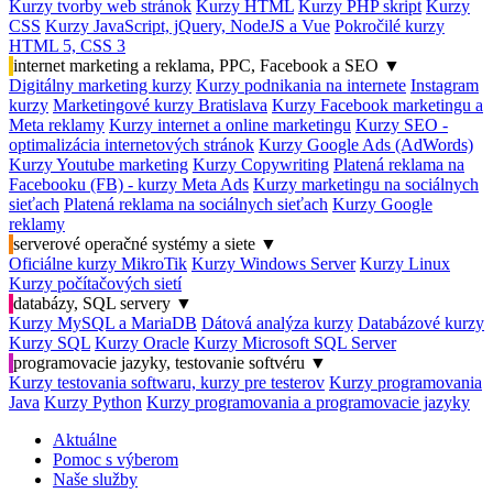
Kurzy tvorby web stránok
Kurzy HTML
Kurzy PHP skript
Kurzy
CSS
Kurzy JavaScript, jQuery, NodeJS a Vue
Pokročilé kurzy
HTML 5, CSS 3
internet marketing a reklama, PPC, Facebook a SEO
▼
Digitálny marketing kurzy
Kurzy podnikania na internete
Instagram
kurzy
Marketingové kurzy Bratislava
Kurzy Facebook marketingu a
Meta reklamy
Kurzy internet a online marketingu
Kurzy SEO -
optimalizácia internetových stránok
Kurzy Google Ads (AdWords)
Kurzy Youtube marketing
Kurzy Copywriting
Platená reklama na
Facebooku (FB) - kurzy Meta Ads
Kurzy marketingu na sociálnych
sieťach
Platená reklama na sociálnych sieťach
Kurzy Google
reklamy
serverové operačné systémy a siete
▼
Oficiálne kurzy MikroTik
Kurzy Windows Server
Kurzy Linux
Kurzy počítačových sietí
databázy, SQL servery
▼
Kurzy MySQL a MariaDB
Dátová analýza kurzy
Databázové kurzy
Kurzy SQL
Kurzy Oracle
Kurzy Microsoft SQL Server
programovacie jazyky, testovanie softvéru
▼
Kurzy testovania softwaru, kurzy pre testerov
Kurzy programovania
Java
Kurzy Python
Kurzy programovania a programovacie jazyky
Aktuálne
Pomoc s výberom
Naše služby