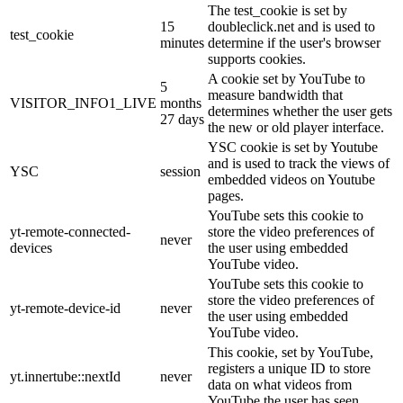
The test_cookie is set by
15
doubleclick.net and is used to
test_cookie
minutes
determine if the user's browser
supports cookies.
A cookie set by YouTube to
5
measure bandwidth that
VISITOR_INFO1_LIVE
months
determines whether the user gets
27 days
the new or old player interface.
YSC cookie is set by Youtube
and is used to track the views of
YSC
session
embedded videos on Youtube
pages.
YouTube sets this cookie to
yt-remote-connected-
store the video preferences of
never
devices
the user using embedded
YouTube video.
YouTube sets this cookie to
store the video preferences of
yt-remote-device-id
never
the user using embedded
YouTube video.
This cookie, set by YouTube,
registers a unique ID to store
yt.innertube::nextId
never
data on what videos from
YouTube the user has seen.