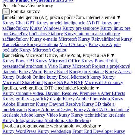
rýchlo
Pomoc s výberom
kurzu 24/7
Posledné navštívené kurzy
Ponuka kurzov
×
umelá inteligencia (AI), práca s počítačom, internet a email
▼
Kurzy Chat GPT
Kurzy umelej inteligencie (AI)
IT kurzy pre
začiatočníkov
Kurzy Windows
Kurzy pre seniorov
Kurzy linux pre
používateľov
Počítačové tábory
Kurzy internetu a e-mailu pre
začiatočníkov
Kurzy e-mailu
Microsoft Kurzy
Rekvalifikačné kurzy
Kancelárske kurzy a školenia
Mac OS kurzy
Kurzy pre Apple
počítače
Kurzy Microsoft Copilot
kancelária, Microsoft Office, SharePoint, Project a SAP
▼
Kurzy Power BI
Kurzy Microsoft Office
Kurzy PowerPoint,
prezentačné zručnosti a Visio
Kurzy Microsoft Project a projektové
riadenie
Kurzy Word
Kurzy Excel
Kurzy prezentácie
Kurzy Access
Kurzy Outlook
Online kurzy Excel
Microsoft kurzy
Kurzy
Microsoft SharePoint
Kurzy SAP a ABAP
Microsoft 365 kurzy
grafika, web grafika, DTP a technické kreslenie
▼
Kurzy strihanie videa, Davinci Resolve, Premiere a After Effects
Kurzy grafiky - grafický dizajn
Kurzy Adobe Photoshop
Kurzy
Adobe Illustrator
Kurzy Davinci Resolve
Kurzy 3D tlače a
modelovania
Kurzy Adobe InDesign
Kurzy AutoCAD - technické
kreslenie
Adobe kurzy
Video kurzy
Kurzy technického kreslenia
Kurzy fotografovania (mobilom, zrkadlovkou)
tvorba a programovanie web stránok, webdesign
▼
Kurzy WordPress
Kurzy webdesign
Front-End Developer kurzy