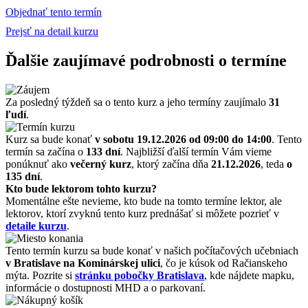
Objednať tento termín
Prejsť na detail kurzu
Ďalšie zaujímavé podrobnosti o termíne
Za posledný týždeň sa o tento kurz a jeho termíny zaujímalo
31
ľudí
.
Kurz sa bude konať
v sobotu 19.12.2026
od 09:00 do 14:00
. Tento
termín sa začína o
133 dní
. Najbližší ďalší termín Vám vieme
ponúknuť ako
večerný kurz
, ktorý začína dňa
21.12.2026
, teda
o
135 dní
.
Kto bude lektorom tohto kurzu?
Momentálne ešte nevieme, kto bude na tomto termíne lektor, ale
lektorov, ktorí zvyknú tento kurz prednášať si môžete pozrieť v
detaile kurzu
.
Tento termín kurzu sa bude konať v našich počítačových učebniach
v Bratislave na Kominárskej ulici
, čo je kúsok od Račianskeho
mýta. Pozrite si
stránku pobočky Bratislava
, kde nájdete mapku,
informácie o dostupnosti MHD a o parkovaní.