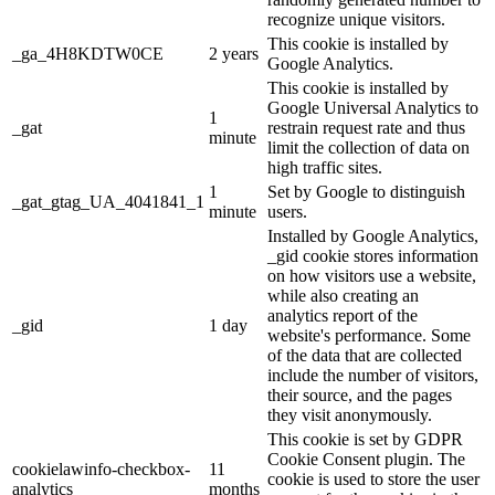
recognize unique visitors.
This cookie is installed by
_ga_4H8KDTW0CE
2 years
Google Analytics.
This cookie is installed by
Google Universal Analytics to
1
_gat
restrain request rate and thus
minute
limit the collection of data on
high traffic sites.
1
Set by Google to distinguish
_gat_gtag_UA_4041841_1
minute
users.
Installed by Google Analytics,
_gid cookie stores information
on how visitors use a website,
while also creating an
analytics report of the
_gid
1 day
website's performance. Some
of the data that are collected
include the number of visitors,
their source, and the pages
they visit anonymously.
This cookie is set by GDPR
Cookie Consent plugin. The
cookielawinfo-checkbox-
11
cookie is used to store the user
analytics
months