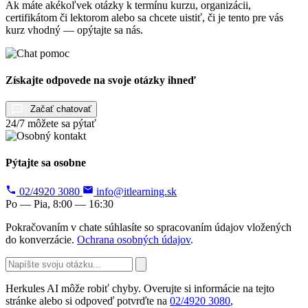
Ak máte akékoľvek otázky k termínu kurzu, organizácii,
certifikátom či lektorom alebo sa chcete uistiť, či je tento pre vás
kurz vhodný — opýtajte sa nás.
Získajte odpovede na svoje otázky ihneď
Začať chatovať
24/7 môžete sa pýtať
Pýtajte sa osobne
02/4920 3080
info@itlearning.sk
Po — Pia, 8:00 — 16:30
Pokračovaním v chate súhlasíte so spracovaním údajov vložených
do konverzácie.
Ochrana osobných údajov
.
Herkules AI môže robiť chyby. Overujte si informácie na tejto
stránke alebo si odpoveď potvrďte na
02/4920 3080
,