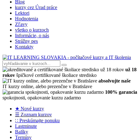
Blog
kurzy cez Úrad práce
Lektori
Hodnotenia
Zľavy
všetko o kurzoch
Informácie, o nás
Strážny pes
Kontakty
už 18
rokov
špičkové certifikované školiace stredisko
absolvujte naše
IT kurzy online, alebo prezenčne v Bratislave
100% garancia
spokojnosti, opakovanie kurzu zadarmo
★ Nové kurzy
☰ Zoznam kurzov
∷ Preskúmajte ponuku
Lastminute
Balíky
Termíny