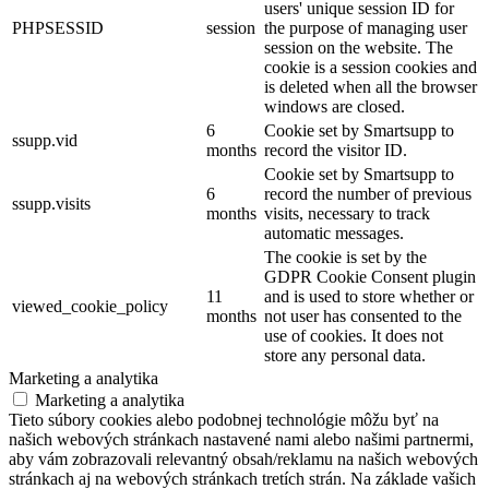
users' unique session ID for
PHPSESSID
session
the purpose of managing user
session on the website. The
cookie is a session cookies and
is deleted when all the browser
windows are closed.
6
Cookie set by Smartsupp to
ssupp.vid
months
record the visitor ID.
Cookie set by Smartsupp to
6
record the number of previous
ssupp.visits
months
visits, necessary to track
automatic messages.
The cookie is set by the
GDPR Cookie Consent plugin
11
and is used to store whether or
viewed_cookie_policy
months
not user has consented to the
use of cookies. It does not
store any personal data.
Marketing a analytika
Marketing a analytika
Tieto súbory cookies alebo podobnej technológie môžu byť na
našich webových stránkach nastavené nami alebo našimi partnermi,
aby vám zobrazovali relevantný obsah/reklamu na našich webových
stránkach aj na webových stránkach tretích strán. Na základe vašich