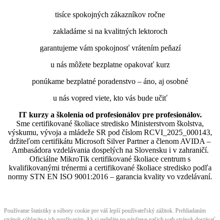
tisíce spokojných zákazníkov ročne
zakladáme si na kvalitných lektoroch
garantujeme vám spokojnosť vrátením peňazí
u nás môžete bezplatne opakovať kurz
ponúkame bezplatné poradenstvo – áno, aj osobné
u nás vopred viete, kto vás bude učiť
IT kurzy a školenia od profesionálov pre profesionálov.
Sme certifikované školiace stredisko Ministerstvom školstva,
výskumu, vývoja a mládeže SR pod číslom RCVI_2025_000143,
držiteľom certifikátu Microsoft Silver Partner a členom AVIDA –
Ambasádora vzdelávania dospelých na Slovensku i v zahraničí.​​​​​​​​​​​​​​​​
Oficiálne MikroTik certifikované školiace centrum s
kvalifikovanými trénermi ​​​​​​​​​​a certifikované školiace stredisko podľa
normy STN EN ISO 9001:2016 – garancia kvality vo vzdelávaní.
Používame štatistiky a súbory cookie pre váš lepší používateľský zážitok. Prehliadaním
stránok súhlasíte s ich používaním. Ak si neželáte po návšteve našich web stránok dostávať