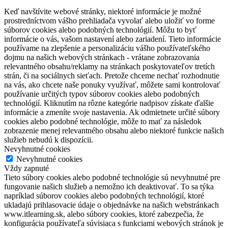
Keď navštívite webové stránky, niektoré informácie je možné
prostredníctvom vášho prehliadača vyvolať alebo uložiť vo forme
súborov cookies alebo podobných technológií. Môžu to byť
informácie o vás, vašom nastavení alebo zariadení. Tieto informácie
používame na zlepšenie a personalizáciu vášho používateľského
dojmu na našich webových stránkach - vrátane zobrazovania
relevantného obsahu/reklamy na stránkach poskytovateľov tretích
strán, či na sociálnych sieťach. Pretože chceme nechať rozhodnutie
na vás, ako chcete naše ponuky využívať, môžete sami kontrolovať
používanie určitých typov súborov cookies alebo podobných
technológií. Kliknutím na rôzne kategórie nadpisov získate ďalšie
informácie a zmeníte svoje nastavenia. Ak odmietnete určité súbory
cookies alebo podobné technológie, môže to mať za následok
zobrazenie menej relevantného obsahu alebo niektoré funkcie našich
služieb nebudú k dispozícii.
Nevyhnutné cookies
Nevyhnutné cookies
Vždy zapnuté
Tieto súbory cookies alebo podobné technológie sú nevyhnutné pre
fungovanie našich služieb a nemožno ich deaktivovať. To sa týka
napríklad súborov cookies alebo podobných technológií, ktoré
ukladajú prihlasovacie údaje o objednávke na našich webstránkach
www.itlearning.sk, alebo súbory cookies, ktoré zabezpečia, že
konfigurácia používateľa súvisiaca s funkciami webových stránok je