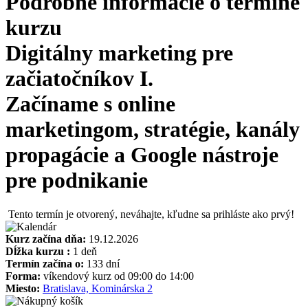
Podrobné informácie o termíne
kurzu
Digitálny marketing pre
začiatočníkov I.
Začíname s online
marketingom, stratégie, kanály
propagácie a Google nástroje
pre podnikanie
Tento termín je otvorený, neváhajte, kľudne sa prihláste ako prvý!
Kurz začína dňa:
19.12.2026
Dĺžka kurzu :
1 deň
Termín začína o:
133 dní
Forma:
víkendový kurz od 09:00 do 14:00
Miesto:
Bratislava, Kominárska 2