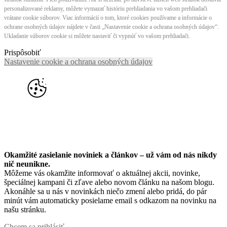
personalizované reklamy, môžete vymazať históriu prehliadania vo vašom prehliadači
vrátane cookie súborov. Viac informácií o tom, ktoré cookies používame a informácie o
ochrane osobných údajov nájdete v časti „Nastavenie cookie a ochrana osobných údajov“.
Ukladanie súborov cookie si môžete nastaviť či vypnúť vo vašom prehliadači.
Prispôsobiť
Nastavenie cookie a ochrana osobných údajov
Okamžité zasielanie noviniek a článkov – u
ž vám od nás nikdy
nič neunikne.
Môžeme vás okamžite informovať o aktuálnej akcii, novinke,
špeciálnej kampani či zľave alebo novom článku na našom blogu.
Akonáhle sa u nás v novinkách niečo zmení alebo pridá, do pár
minút vám automaticky posielame email s odkazom na novinku na
našu stránku.
Chcem sa prihlásiť