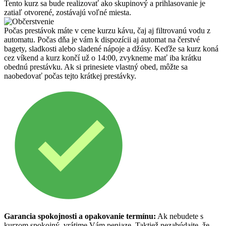
Tento kurz sa bude realizovať ako skupinový a prihlasovanie je
zatiaľ otvorené, zostávajú voľné miesta.
Počas prestávok máte v cene kurzu kávu, čaj aj filtrovanú vodu z
automatu. Počas dňa je vám k dispozícii aj automat na čerstvé
bagety, sladkosti alebo sladené nápoje a džúsy. Keďže sa kurz koná
cez víkend a kurz končí už o 14:00, zvykneme mať iba krátku
obednú prestávku. Ak si prinesiete vlastný obed, môžte sa
naobedovať počas tejto krátkej prestávky.
Garancia spokojnosti a opakovanie termínu:
Ak nebudete s
kurzom spokojný, vrátime Vám peniaze. Taktiež nezabúdajte, že