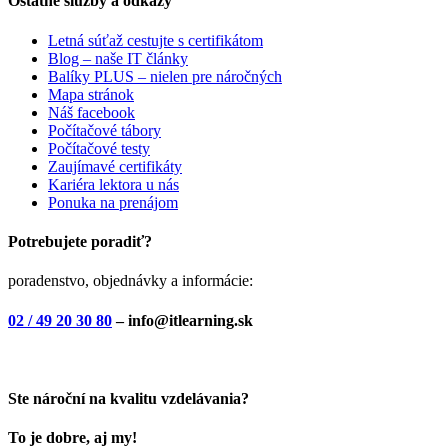
Ostatné služby a odkazy
Letná súťaž cestujte s certifikátom
Blog – naše IT články
Balíky PLUS – nielen pre náročných
Mapa stránok
Náš facebook
Počítačové tábory
Počítačové testy
Zaujímavé certifikáty
Kariéra lektora u nás
Ponuka na prenájom
Potrebujete poradiť?
poradenstvo, objednávky a informácie:
02 / 49 20 30 80
– info@itlearning.sk
Ste nároční na kvalitu vzdelávania?
To je dobre, aj my!