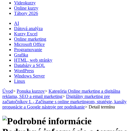
Videokurzy
Online kurzy
Tábory 2026
AI
Dátová analýza
Kurzy Excel
Online marketing
Microsoft Office
Programovanie
Grafika
HTML, web stránky
Databázy a SQL
WordPress
Windows Server
Linux
Úvod
>
Ponuka kurzov
>
Kategória Online marketing a digitálna
reklama, SEO a email marketing
>
Digitálny marketing pre
začiatočníkov I. - Začíname s online marketingom, stratégie, kanály
propagácie a Google nástroje pre podnikanie
>
Detail termínu