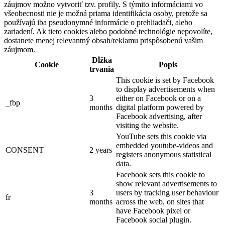
záujmov možno vytvoriť tzv. profily. S týmito informáciami vo
všeobecnosti nie je možná priama identifikácia osoby, pretože sa
používajú iba pseudonymné informácie o prehliadači, alebo
zariadení. Ak tieto cookies alebo podobné technológie nepovolíte,
dostanete menej relevantný obsah/reklamu prispôsobenú vašim
záujmom.
Dĺžka
Cookie
Popis
trvania
This cookie is set by Facebook
to display advertisements when
3
either on Facebook or on a
_fbp
months
digital platform powered by
Facebook advertising, after
visiting the website.
YouTube sets this cookie via
embedded youtube-videos and
CONSENT
2 years
registers anonymous statistical
data.
Facebook sets this cookie to
show relevant advertisements to
3
users by tracking user behaviour
fr
months
across the web, on sites that
have Facebook pixel or
Facebook social plugin.