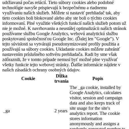
udržiavaná počas relácií. Tieto súbory cookies alebo podobné
technológie navyše prispievajú k bezpečnému a riadnemu
využívaniu našich služieb. Môžete si nastaviť prehliadač tak, aby
tieto cookies boli blokované alebo aby ste boli o týchto cookies
informovaní. Plné využitie všetkých funkcií našich služieb potom už
nie je možné. K navrhovaniu a neustálej optimalizácii našich stránok
používame službu Google Analytics, webovú analytickú službu
poskytovanú spoločnosťou Google Inc. (Ďalej len "Google"). V
tejto súvislosti sa vytvárajú pseudonymizované profily použitia a
používajú sa súbory cookies. Ukladanie cookies môžete zabrániť
nastavením príslušného softvéru prehliadača. Radi by sme však
zdôraznili, že v tomto prípade nemusí byť možné plne využívať
všetky funkcie tejto webovej stránky. Ďalšie informácie nájdete v
našich zásadách ochrany osobných údajov.
Dĺžka
Cookie
Popis
trvania
The _ga cookie, installed by
Google Analytics, calculates
visitor, session and campaign
data and also keeps track of
site usage for the site's
_ga
2 years
analytics report. The cookie
stores information
anonymously and assigns a
randomly generated number to