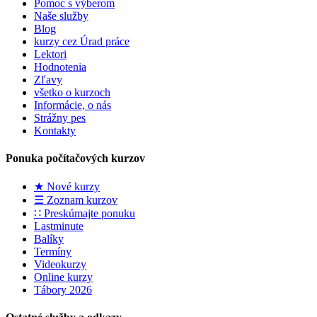
Pomoc s výberom
Naše služby
Blog
kurzy cez Úrad práce
Lektori
Hodnotenia
Zľavy
všetko o kurzoch
Informácie, o nás
Strážny pes
Kontakty
Ponuka počítačových kurzov
★ Nové kurzy
☰ Zoznam kurzov
∷ Preskúmajte ponuku
Lastminute
Balíky
Termíny
Videokurzy
Online kurzy
Tábory 2026