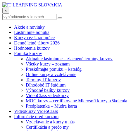
×
Akcie a novinky
Lastminute ponuka
Kurzy cez Úrad práce
Denné letné tábory 2026
Hodnotenia kurzov
Ponuka kurzov
Aktuálne lastminute – zlacnené termíny kurzov
Všetky kurzy – zoznam
Preskúmajte ponuku – katalóg
Online kurzy a vzdelávanie
Termíny IT kurzov
Dlhodobé IT štúdium
Výhodné balíky kurzov
VideoClass videokurzy
MOC kurzy – certifikované Microsoft kurzy a školenia
Predplatenka – Múdra karta
Videokurzy VideoClass
Informácie pred kurzom
Vzdelávanie a kurzy u nás
Certifikácia a prečo my