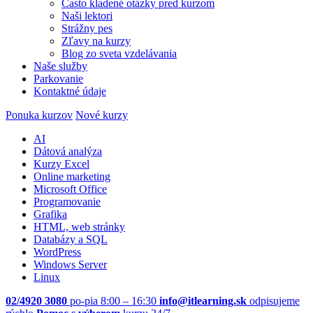
Často kladené otázky pred kurzom
Naši lektori
Strážny pes
Zľavy na kurzy
Blog zo sveta vzdelávania
Naše služby
Parkovanie
Kontaktné údaje
Ponuka kurzov
Nové kurzy
AI
Dátová analýza
Kurzy Excel
Online marketing
Microsoft Office
Programovanie
Grafika
HTML, web stránky
Databázy a SQL
WordPress
Windows Server
Linux
02/4920 3080
po-pia 8:00 – 16:30
info@itlearning.sk
odpisujeme