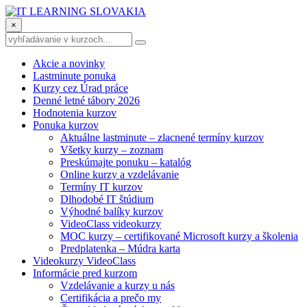
×
Akcie a novinky
Lastminute ponuka
Kurzy cez Úrad práce
Denné letné tábory 2026
Hodnotenia kurzov
Ponuka kurzov
Aktuálne lastminute – zlacnené termíny kurzov
Všetky kurzy – zoznam
Preskúmajte ponuku – katalóg
Online kurzy a vzdelávanie
Termíny IT kurzov
Dlhodobé IT štúdium
Výhodné balíky kurzov
VideoClass videokurzy
MOC kurzy – certifikované Microsoft kurzy a školenia
Predplatenka – Múdra karta
Videokurzy VideoClass
Informácie pred kurzom
Vzdelávanie a kurzy u nás
Certifikácia a prečo my