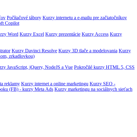
ľov
Počítačové tábory
Kurzy internetu a e-mailu pre začiatočníkov
ft Copilot
rzy Word
Kurzy Excel
Kurzy prezentácie
Kurzy Access
Kurzy
trator
Kurzy Davinci Resolve
Kurzy 3D tlače a modelovania
Kurzy
lom, zrkadlovkou)
zy JavaScript, jQuery, NodeJS a Vue
Pokročilé kurzy HTML 5, CSS
ta reklamy
Kurzy internet a online marketingu
Kurzy SEO -
ooku (FB) - kurzy Meta Ads
Kurzy marketingu na sociálnych sieťach