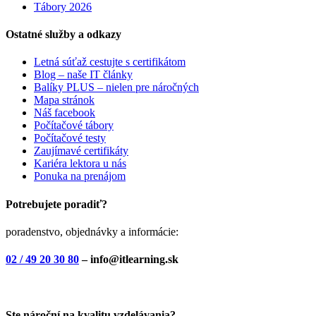
Tábory 2026
Ostatné služby a odkazy
Letná súťaž cestujte s certifikátom
Blog – naše IT články
Balíky PLUS – nielen pre náročných
Mapa stránok
Náš facebook
Počítačové tábory
Počítačové testy
Zaujímavé certifikáty
Kariéra lektora u nás
Ponuka na prenájom
Potrebujete poradiť?
poradenstvo, objednávky a informácie:
02 / 49 20 30 80
– info@itlearning.sk
Ste nároční na kvalitu vzdelávania?