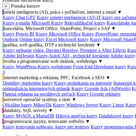
Posledné navštívené kurzy
Ponuka kurzov
×
umelá inteligencia (AI), práca s počítačom, internet a email
▼
Kurzy Chat GPT
Kurzy umelej inteligencie (AI)
IT kurzy pre začiat
Kurzy e-mailu
Microsoft Kurzy
Rekvalifikačné kurzy
Kancelárske ku
kancelária, Microsoft Office, SharePoint, Project a SAP
▼
Kurzy Power BI
Kurzy Microsoft Office
Kurzy PowerPoint, prezenta
Outlook
Online kurzy Excel
Microsoft kurzy
Kurzy Microsoft ShareP
grafika, web grafika, DTP a technické kreslenie
▼
Kurzy strihanie videa, Davinci Resolve, Premiere a After Effects
Kurz
Adobe InDesign
Kurzy AutoCAD - technické kreslenie
Adobe kurzy
tvorba a programovanie web stránok, webdesign
▼
Kurzy WordPress
Kurzy webdesign
Front-End Developer kurzy
Kurz
3
internet marketing a reklama, PPC, Facebook a SEO
▼
Digitálny marketing kurzy
Kurzy podnikania na internete
Instagram k
optimalizácia internetových stránok
Kurzy Google Ads (AdWords)
K
Platená reklama na sociálnych sieťach
Kurzy Google reklamy
serverové operačné systémy a siete
▼
Oficiálne kurzy MikroTik
Kurzy Windows Server
Kurzy Linux
Kurzy
databázy, SQL servery
▼
Kurzy MySQL a MariaDB
Dátová analýza kurzy
Databázové kurzy
programovacie jazyky, testovanie softvéru
▼
Kurzy testovania softwaru, kurzy pre testerov
Kurzy programovania 