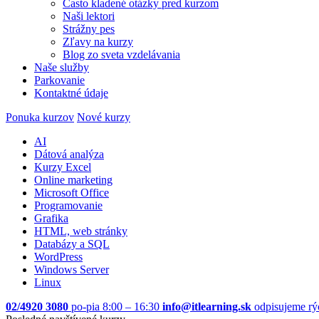
Často kladené otázky pred kurzom
Naši lektori
Strážny pes
Zľavy na kurzy
Blog zo sveta vzdelávania
Naše služby
Parkovanie
Kontaktné údaje
Ponuka kurzov
Nové kurzy
AI
Dátová analýza
Kurzy Excel
Online marketing
Microsoft Office
Programovanie
Grafika
HTML, web stránky
Databázy a SQL
WordPress
Windows Server
Linux
02/4920 3080
po-pia 8:00 – 16:30
info@itlearning.sk
odpisujeme rý