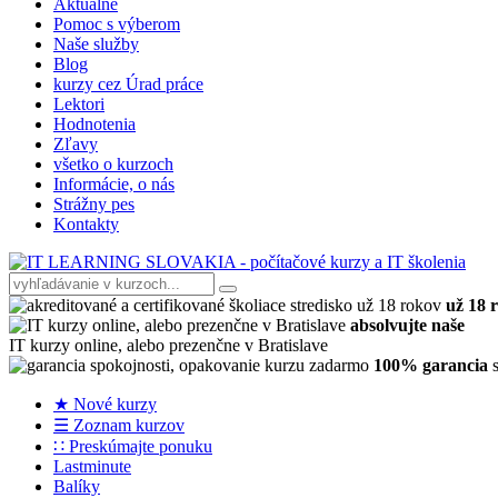
Aktuálne
Pomoc s výberom
Naše služby
Blog
kurzy cez Úrad práce
Lektori
Hodnotenia
Zľavy
všetko o kurzoch
Informácie, o nás
Strážny pes
Kontakty
už 18 
absolvujte naše
IT kurzy online, alebo prezenčne v Bratislave
100% garancia
s
★ Nové kurzy
☰ Zoznam kurzov
∷ Preskúmajte ponuku
Lastminute
Balíky