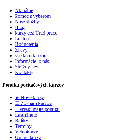
Aktuálne
Pomoc s výberom
Naše služby
Blog
kurzy cez Úrad práce
Lektori
Hodnotenia
Zľavy
všetko o kurzoch
Informácie, o nás
Strážny pes
Kontakty
Ponuka počítačových kurzov
★ Nové kurzy
☰ Zoznam kurzov
∷ Preskúmajte ponuku
Lastminute
Balíky
Termíny
Videokurzy
Online kurzy