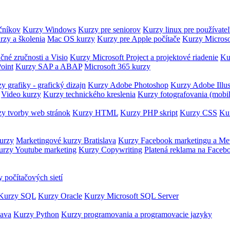
očníkov
Kurzy Windows
Kurzy pre seniorov
Kurzy linux pre používate
rzy a školenia
Mac OS kurzy
Kurzy pre Apple počítače
Kurzy Microso
čné zručnosti a Visio
Kurzy Microsoft Project a projektové riadenie
Ku
oint
Kurzy SAP a ABAP
Microsoft 365 kurzy
y grafiky - grafický dizajn
Kurzy Adobe Photoshop
Kurzy Adobe Illus
Video kurzy
Kurzy technického kreslenia
Kurzy fotografovania (mobi
y tvorby web stránok
Kurzy HTML
Kurzy PHP skript
Kurzy CSS
Kur
urzy
Marketingové kurzy Bratislava
Kurzy Facebook marketingu a Me
urzy Youtube marketing
Kurzy Copywriting
Platená reklama na Faceb
 počítačových sietí
Kurzy SQL
Kurzy Oracle
Kurzy Microsoft SQL Server
Java
Kurzy Python
Kurzy programovania a programovacie jazyky