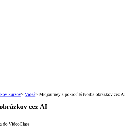
íkov kurzov
>
Videá
>
Midjourney a pokročilá tvorba obrázkov cez AI
obrázkov cez AI
sa do VideoClass.