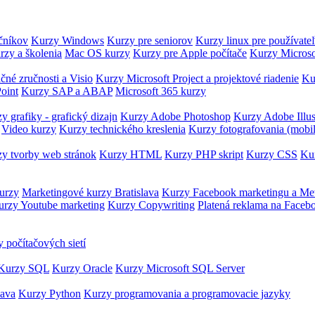
očníkov
Kurzy Windows
Kurzy pre seniorov
Kurzy linux pre používate
rzy a školenia
Mac OS kurzy
Kurzy pre Apple počítače
Kurzy Microso
čné zručnosti a Visio
Kurzy Microsoft Project a projektové riadenie
Ku
oint
Kurzy SAP a ABAP
Microsoft 365 kurzy
y grafiky - grafický dizajn
Kurzy Adobe Photoshop
Kurzy Adobe Illus
Video kurzy
Kurzy technického kreslenia
Kurzy fotografovania (mobi
y tvorby web stránok
Kurzy HTML
Kurzy PHP skript
Kurzy CSS
Kur
urzy
Marketingové kurzy Bratislava
Kurzy Facebook marketingu a Me
urzy Youtube marketing
Kurzy Copywriting
Platená reklama na Faceb
 počítačových sietí
Kurzy SQL
Kurzy Oracle
Kurzy Microsoft SQL Server
Java
Kurzy Python
Kurzy programovania a programovacie jazyky