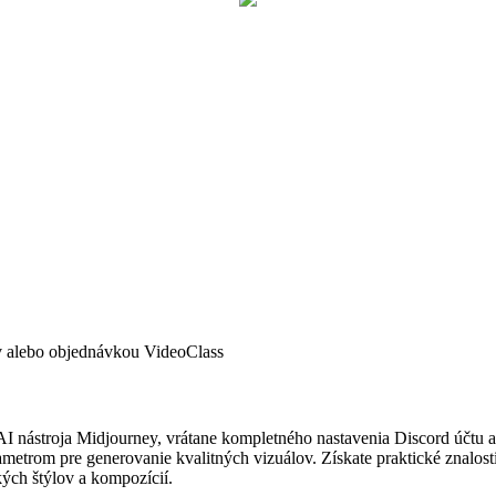
ov alebo objednávkou VideoClass
 nástroja Midjourney, vrátane kompletného nastavenia Discord účtu a p
trom pre generovanie kvalitných vizuálov. Získate praktické znalost
kých štýlov a kompozícií.