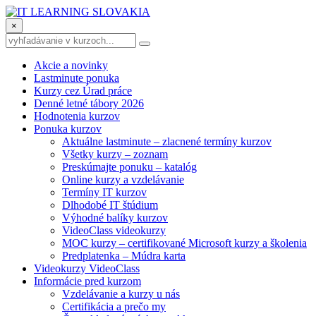
×
Akcie a novinky
Lastminute ponuka
Kurzy cez Úrad práce
Denné letné tábory 2026
Hodnotenia kurzov
Ponuka kurzov
Aktuálne lastminute – zlacnené termíny kurzov
Všetky kurzy – zoznam
Preskúmajte ponuku – katalóg
Online kurzy a vzdelávanie
Termíny IT kurzov
Dlhodobé IT štúdium
Výhodné balíky kurzov
VideoClass videokurzy
MOC kurzy – certifikované Microsoft kurzy a školenia
Predplatenka – Múdra karta
Videokurzy VideoClass
Informácie pred kurzom
Vzdelávanie a kurzy u nás
Certifikácia a prečo my