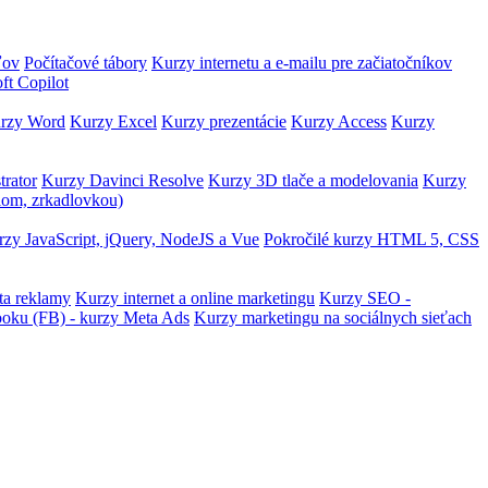
ľov
Počítačové tábory
Kurzy internetu a e-mailu pre začiatočníkov
ft Copilot
rzy Word
Kurzy Excel
Kurzy prezentácie
Kurzy Access
Kurzy
trator
Kurzy Davinci Resolve
Kurzy 3D tlače a modelovania
Kurzy
lom, zrkadlovkou)
zy JavaScript, jQuery, NodeJS a Vue
Pokročilé kurzy HTML 5, CSS
ta reklamy
Kurzy internet a online marketingu
Kurzy SEO -
ooku (FB) - kurzy Meta Ads
Kurzy marketingu na sociálnych sieťach