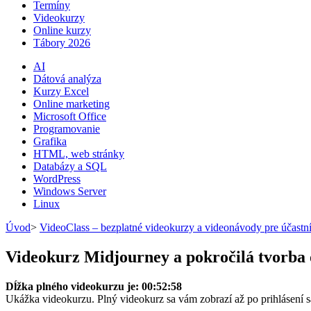
Termíny
Videokurzy
Online kurzy
Tábory 2026
AI
Dátová analýza
Kurzy Excel
Online marketing
Microsoft Office
Programovanie
Grafika
HTML, web stránky
Databázy a SQL
WordPress
Windows Server
Linux
Úvod
>
VideoClass – bezplatné videokurzy a videonávody pre účastn
Videokurz Midjourney a pokročilá tvorba 
Dĺžka plného videokurzu je: 00:52:58
Ukážka videokurzu. Plný videokurz sa vám zobrazí až po prihlásení 