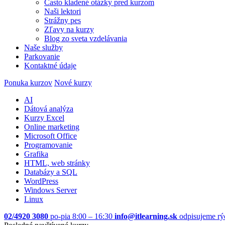
Často kladené otázky pred kurzom
Naši lektori
Strážny pes
Zľavy na kurzy
Blog zo sveta vzdelávania
Naše služby
Parkovanie
Kontaktné údaje
Ponuka kurzov
Nové kurzy
AI
Dátová analýza
Kurzy Excel
Online marketing
Microsoft Office
Programovanie
Grafika
HTML, web stránky
Databázy a SQL
WordPress
Windows Server
Linux
02/4920 3080
po-pia 8:00 – 16:30
info@itlearning.sk
odpisujeme rý