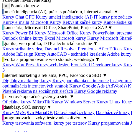
Posledné navštívené kurzy
Ponuka kurzov
×
umelá inteligencia (AI), práca s počítačom, internet a email
▼
Kurzy Chat GPT
Kurzy umelej inteligencie (AI)
IT kurzy pre začiat
Kurzy e-mailu
Microsoft Kurzy
Rekvalifikačné kurzy
Kancelárske ku
kancelária, Microsoft Office, SharePoint, Project a SAP
▼
Kurzy Power BI
Kurzy Microsoft Office
Kurzy PowerPoint, prezenta
Outlook
Online kurzy Excel
Microsoft kurzy
Kurzy Microsoft ShareP
grafika, web grafika, DTP a technické kreslenie
▼
Kurzy strihanie videa, Davinci Resolve, Premiere a After Effects
Kurz
Adobe InDesign
Kurzy AutoCAD - technické kreslenie
Adobe kurzy
tvorba a programovanie web stránok, webdesign
▼
Kurzy WordPress
Kurzy webdesign
Front-End Developer kurzy
Kurz
3
internet marketing a reklama, PPC, Facebook a SEO
▼
Digitálny marketing kurzy
Kurzy podnikania na internete
Instagram k
optimalizácia internetových stránok
Kurzy Google Ads (AdWords)
K
Platená reklama na sociálnych sieťach
Kurzy Google reklamy
serverové operačné systémy a siete
▼
Oficiálne kurzy MikroTik
Kurzy Windows Server
Kurzy Linux
Kurzy
databázy, SQL servery
▼
Kurzy MySQL a MariaDB
Dátová analýza kurzy
Databázové kurzy
programovacie jazyky, testovanie softvéru
▼
Kurzy testovania softwaru, kurzy pre testerov
Kurzy programovania 