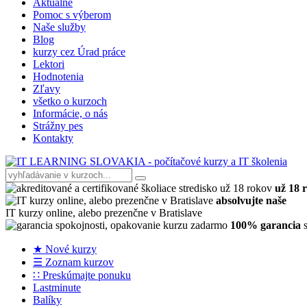
Aktuálne
Pomoc s výberom
Naše služby
Blog
kurzy cez Úrad práce
Lektori
Hodnotenia
Zľavy
všetko o kurzoch
Informácie, o nás
Strážny pes
Kontakty
už 18 
absolvujte naše
IT kurzy online, alebo prezenčne v Bratislave
100% garancia
s
★ Nové kurzy
☰ Zoznam kurzov
∷ Preskúmajte ponuku
Lastminute
Balíky