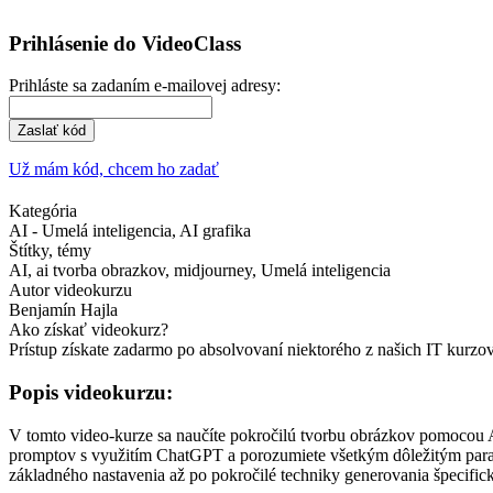
Prihlásenie do VideoClass
Prihláste sa zadaním e-mailovej adresy:
Zaslať kód
Už mám kód, chcem ho zadať
Kategória
AI - Umelá inteligencia, AI grafika
Štítky, témy
AI, ai tvorba obrazkov, midjourney, Umelá inteligencia
Autor videokurzu
Benjamín Hajla
Ako získať videokurz?
Prístup získate zadarmo po absolvovaní niektorého z našich IT kurz
Popis videokurzu:
V tomto video-kurze sa naučíte pokročilú tvorbu obrázkov pomocou AI
promptov s využitím ChatGPT a porozumiete všetkým dôležitým parame
základného nastavenia až po pokročilé techniky generovania špecific