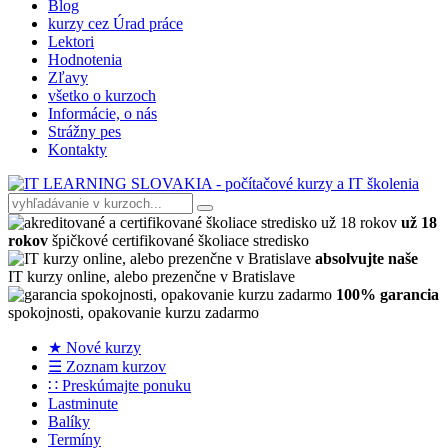
Blog
kurzy cez Úrad práce
Lektori
Hodnotenia
Zľavy
všetko o kurzoch
Informácie, o nás
Strážny pes
Kontakty
už 18
rokov
špičkové certifikované školiace stredisko
absolvujte naše
IT kurzy online, alebo prezenčne v Bratislave
100% garancia
spokojnosti, opakovanie kurzu zadarmo
★ Nové kurzy
☰ Zoznam kurzov
∷ Preskúmajte ponuku
Lastminute
Balíky
Termíny