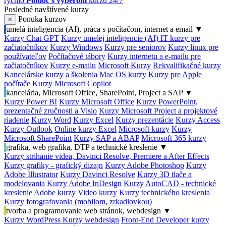
rýchlo
Pomoc s výberom
kurzu 24/7
Posledné navštívené kurzy
Ponuka kurzov
×
umelá inteligencia (AI), práca s počítačom, internet a email
▼
Kurzy Chat GPT
Kurzy umelej inteligencie (AI)
IT kurzy pre
začiatočníkov
Kurzy Windows
Kurzy pre seniorov
Kurzy linux pre
používateľov
Počítačové tábory
Kurzy internetu a e-mailu pre
začiatočníkov
Kurzy e-mailu
Microsoft Kurzy
Rekvalifikačné kurzy
Kancelárske kurzy a školenia
Mac OS kurzy
Kurzy pre Apple
počítače
Kurzy Microsoft Copilot
kancelária, Microsoft Office, SharePoint, Project a SAP
▼
Kurzy Power BI
Kurzy Microsoft Office
Kurzy PowerPoint,
prezentačné zručnosti a Visio
Kurzy Microsoft Project a projektové
riadenie
Kurzy Word
Kurzy Excel
Kurzy prezentácie
Kurzy Access
Kurzy Outlook
Online kurzy Excel
Microsoft kurzy
Kurzy
Microsoft SharePoint
Kurzy SAP a ABAP
Microsoft 365 kurzy
grafika, web grafika, DTP a technické kreslenie
▼
Kurzy strihanie videa, Davinci Resolve, Premiere a After Effects
Kurzy grafiky - grafický dizajn
Kurzy Adobe Photoshop
Kurzy
Adobe Illustrator
Kurzy Davinci Resolve
Kurzy 3D tlače a
modelovania
Kurzy Adobe InDesign
Kurzy AutoCAD - technické
kreslenie
Adobe kurzy
Video kurzy
Kurzy technického kreslenia
Kurzy fotografovania (mobilom, zrkadlovkou)
tvorba a programovanie web stránok, webdesign
▼
Kurzy WordPress
Kurzy webdesign
Front-End Developer kurzy