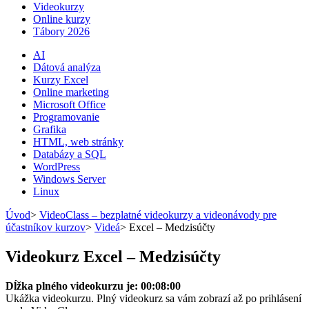
Videokurzy
Online kurzy
Tábory 2026
AI
Dátová analýza
Kurzy Excel
Online marketing
Microsoft Office
Programovanie
Grafika
HTML, web stránky
Databázy a SQL
WordPress
Windows Server
Linux
Úvod
>
VideoClass – bezplatné videokurzy a videonávody pre
účastníkov kurzov
>
Videá
>
Excel – Medzisúčty
Videokurz Excel – Medzisúčty
Dĺžka plného videokurzu je: 00:08:00
Ukážka videokurzu. Plný videokurz sa vám zobrazí až po prihlásení