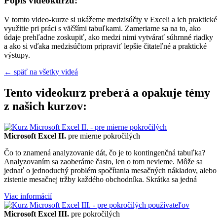
Popis videokurzu:
V tomto video-kurze si ukážeme medzisúčty v Exceli a ich praktické
využitie pri práci s väčšími tabuľkami. Zameriame sa na to, ako
údaje prehľadne zoskupiť, ako medzi nimi vytvárať súhrnné riadky
a ako si vďaka medzisúčtom pripraviť lepšie čitateľné a praktické
výstupy.
← späť na všetky videá
Tento videokurz preberá a opakuje témy
z našich kurzov:
Microsoft Excel II.
pre mierne pokročilých
Čo to znamená analyzovanie dát, čo je to kontingenčná tabuľka?
Analyzovaním sa zaoberáme často, len o tom nevieme. Môže sa
jednať o jednoduchý problém spočítania mesačných nákladov, alebo
zistenie mesačnej tržby každého obchodníka. Skrátka sa jedná
Viac informácií
Microsoft Excel III.
pre pokročilých