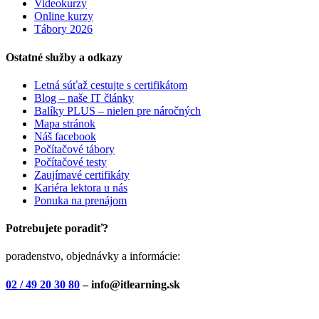
Videokurzy
Online kurzy
Tábory 2026
Ostatné služby a odkazy
Letná súťaž cestujte s certifikátom
Blog – naše IT články
Balíky PLUS – nielen pre náročných
Mapa stránok
Náš facebook
Počítačové tábory
Počítačové testy
Zaujímavé certifikáty
Kariéra lektora u nás
Ponuka na prenájom
Potrebujete poradiť?
poradenstvo, objednávky a informácie:
02 / 49 20 30 80
– info@itlearning.sk