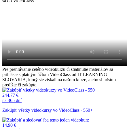
sa do VideoClass.
Pre prehrávanie celého videokurzu či stiahnutie materiálov sa
prihláste s platným účtom VideoClass od IT LEARNING
SLOVAKIA, ktorý ste získali na našom kurze, alebo si prístup
predĺžte či zakúpte.
244,77 €
na 365 dní
Zakúpiť všetky videokurzy vo VideoClass - 550+
14,90 €