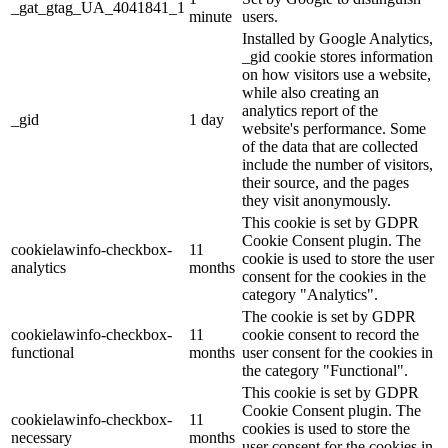
_gat_gtag_UA_4041841_1
minute
users.
Installed by Google Analytics,
_gid cookie stores information
on how visitors use a website,
while also creating an
analytics report of the
_gid
1 day
website's performance. Some
of the data that are collected
include the number of visitors,
their source, and the pages
they visit anonymously.
This cookie is set by GDPR
Cookie Consent plugin. The
cookielawinfo-checkbox-
11
cookie is used to store the user
analytics
months
consent for the cookies in the
category "Analytics".
The cookie is set by GDPR
cookielawinfo-checkbox-
11
cookie consent to record the
functional
months
user consent for the cookies in
the category "Functional".
This cookie is set by GDPR
Cookie Consent plugin. The
cookielawinfo-checkbox-
11
cookies is used to store the
necessary
months
user consent for the cookies in