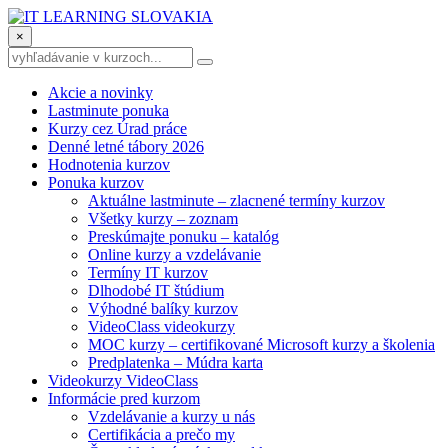
×
Akcie a novinky
Lastminute ponuka
Kurzy cez Úrad práce
Denné letné tábory 2026
Hodnotenia kurzov
Ponuka kurzov
Aktuálne lastminute – zlacnené termíny kurzov
Všetky kurzy – zoznam
Preskúmajte ponuku – katalóg
Online kurzy a vzdelávanie
Termíny IT kurzov
Dlhodobé IT štúdium
Výhodné balíky kurzov
VideoClass videokurzy
MOC kurzy – certifikované Microsoft kurzy a školenia
Predplatenka – Múdra karta
Videokurzy VideoClass
Informácie pred kurzom
Vzdelávanie a kurzy u nás
Certifikácia a prečo my