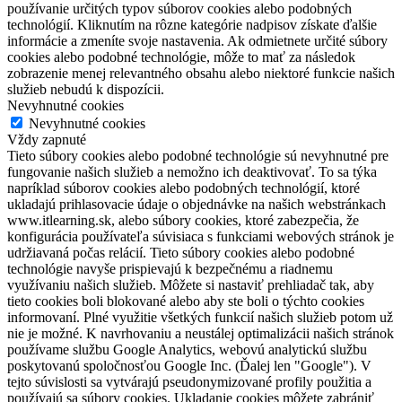
používanie určitých typov súborov cookies alebo podobných
technológií. Kliknutím na rôzne kategórie nadpisov získate ďalšie
informácie a zmeníte svoje nastavenia. Ak odmietnete určité súbory
cookies alebo podobné technológie, môže to mať za následok
zobrazenie menej relevantného obsahu alebo niektoré funkcie našich
služieb nebudú k dispozícii.
Nevyhnutné cookies
Nevyhnutné cookies
Vždy zapnuté
Tieto súbory cookies alebo podobné technológie sú nevyhnutné pre
fungovanie našich služieb a nemožno ich deaktivovať. To sa týka
napríklad súborov cookies alebo podobných technológií, ktoré
ukladajú prihlasovacie údaje o objednávke na našich webstránkach
www.itlearning.sk, alebo súbory cookies, ktoré zabezpečia, že
konfigurácia používateľa súvisiaca s funkciami webových stránok je
udržiavaná počas relácií. Tieto súbory cookies alebo podobné
technológie navyše prispievajú k bezpečnému a riadnemu
využívaniu našich služieb. Môžete si nastaviť prehliadač tak, aby
tieto cookies boli blokované alebo aby ste boli o týchto cookies
informovaní. Plné využitie všetkých funkcií našich služieb potom už
nie je možné. K navrhovaniu a neustálej optimalizácii našich stránok
používame službu Google Analytics, webovú analytickú službu
poskytovanú spoločnosťou Google Inc. (Ďalej len "Google"). V
tejto súvislosti sa vytvárajú pseudonymizované profily použitia a
používajú sa súbory cookies. Ukladanie cookies môžete zabrániť