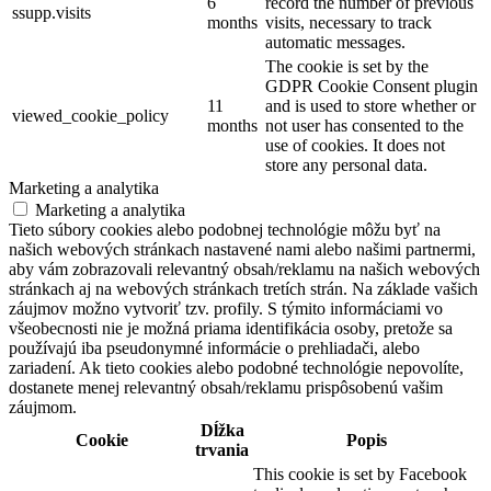
6
record the number of previous
ssupp.visits
months
visits, necessary to track
automatic messages.
The cookie is set by the
GDPR Cookie Consent plugin
11
and is used to store whether or
viewed_cookie_policy
months
not user has consented to the
use of cookies. It does not
store any personal data.
Marketing a analytika
Marketing a analytika
Tieto súbory cookies alebo podobnej technológie môžu byť na
našich webových stránkach nastavené nami alebo našimi partnermi,
aby vám zobrazovali relevantný obsah/reklamu na našich webových
stránkach aj na webových stránkach tretích strán. Na základe vašich
záujmov možno vytvoriť tzv. profily. S týmito informáciami vo
všeobecnosti nie je možná priama identifikácia osoby, pretože sa
používajú iba pseudonymné informácie o prehliadači, alebo
zariadení. Ak tieto cookies alebo podobné technológie nepovolíte,
dostanete menej relevantný obsah/reklamu prispôsobenú vašim
záujmom.
Dĺžka
Cookie
Popis
trvania
This cookie is set by Facebook