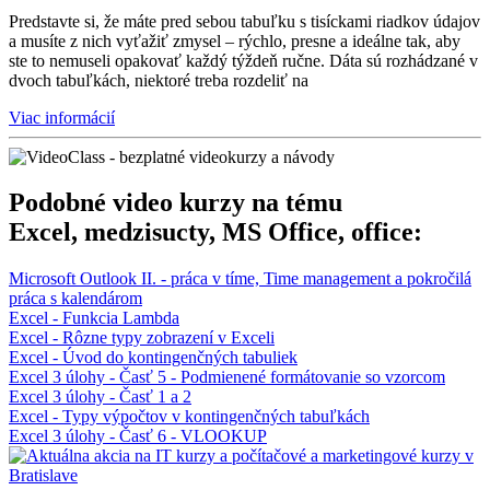
Predstavte si, že máte pred sebou tabuľku s tisíckami riadkov údajov
a musíte z nich vyťažiť zmysel – rýchlo, presne a ideálne tak, aby
ste to nemuseli opakovať každý týždeň ručne. Dáta sú rozhádzané v
dvoch tabuľkách, niektoré treba rozdeliť na
Viac informácií
Podobné video kurzy na tému
Excel, medzisucty, MS Office, office:
Microsoft Outlook II. - práca v tíme, Time management a pokročilá
práca s kalendárom
Excel - Funkcia Lambda
Excel - Rôzne typy zobrazení v Exceli
Excel - Úvod do kontingenčných tabuliek
Excel 3 úlohy - Časť 5 - Podmienené formátovanie so vzorcom
Excel 3 úlohy - Časť 1 a 2
Excel - Typy výpočtov v kontingenčných tabuľkách
Excel 3 úlohy - Časť 6 - VLOOKUP