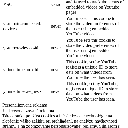
and is used to track the views of
YSC
session
embedded videos on Youtube
pages.
YouTube sets this cookie to
yt-remote-connected-
store the video preferences of
never
devices
the user using embedded
YouTube video.
YouTube sets this cookie to
store the video preferences of
yt-remote-device-id
never
the user using embedded
YouTube video.
This cookie, set by YouTube,
registers a unique ID to store
yt.innertube::nextId
never
data on what videos from
YouTube the user has seen.
This cookie, set by YouTube,
registers a unique ID to store
yt.innertube::requests
never
data on what videos from
YouTube the user has seen.
Personalizovaná reklama
Personalizovaná reklama
Táto stránka používa cookies a iné sledovacie technológie na
zlepšenie vášho zážitku pri prehliadaní, na analýzu návštevnosti
stránky, a na zobrazovanie personalizovanej reklamy. Súhlasom s