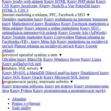
Kurzy tvorby web stránok
Kurzy HTML
Kurzy PHP skript
Kurzy
CSS
Kurzy JavaScript, jQuery, NodeJS a Vue
Pokročilé kurzy
HTML 5, CSS 3
internet marketing a reklama, PPC, Facebook a SEO
▼
Digitálny marketing kurzy
Kurzy podnikania na internete
Instagram
kurzy
Marketingové kurzy Bratislava
Kurzy Facebook marketingu a
Meta reklamy
Kurzy internet a online marketingu
Kurzy SEO -
optimalizácia internetových stránok
Kurzy Google Ads (AdWords)
Kurzy Youtube marketing
Kurzy Copywriting
Platená reklama na
Facebooku (FB) - kurzy Meta Ads
Kurzy marketingu na sociálnych
sieťach
Platená reklama na sociálnych sieťach
Kurzy Google
reklamy
serverové operačné systémy a siete
▼
Oficiálne kurzy MikroTik
Kurzy Windows Server
Kurzy Linux
Kurzy počítačových sietí
databázy, SQL servery
▼
Kurzy MySQL a MariaDB
Dátová analýza kurzy
Databázové kurzy
Kurzy SQL
Kurzy Oracle
Kurzy Microsoft SQL Server
programovacie jazyky, testovanie softvéru
▼
Kurzy testovania softwaru, kurzy pre testerov
Kurzy programovania
Java
Kurzy Python
Kurzy programovania a programovacie jazyky
Aktuálne
Pomoc s výberom
Naše služby