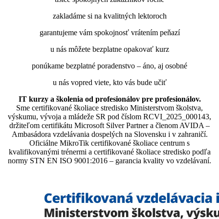
zakladáme si na kvalitných lektoroch
garantujeme vám spokojnosť vrátením peňazí
u nás môžete bezplatne opakovať kurz
ponúkame bezplatné poradenstvo – áno, aj osobné
u nás vopred viete, kto vás bude učiť
IT kurzy a školenia od profesionálov pre profesionálov.
Sme certifikované školiace stredisko Ministerstvom školstva,
výskumu, vývoja a mládeže SR pod číslom RCVI_2025_000143,
držiteľom certifikátu Microsoft Silver Partner a členom AVIDA –
Ambasádora vzdelávania dospelých na Slovensku i v zahraničí.​​​​​​​​​​​​​​​​
Oficiálne MikroTik certifikované školiace centrum s
kvalifikovanými trénermi ​​​​​​​​​​a certifikované školiace stredisko podľa
normy STN EN ISO 9001:2016 – garancia kvality vo vzdelávaní.