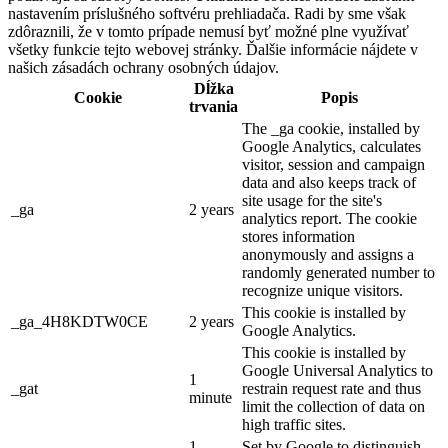
nastavením príslušného softvéru prehliadača. Radi by sme však
zdôraznili, že v tomto prípade nemusí byť možné plne využívať
všetky funkcie tejto webovej stránky. Ďalšie informácie nájdete v
našich zásadách ochrany osobných údajov.
Dĺžka
Cookie
Popis
trvania
The _ga cookie, installed by
Google Analytics, calculates
visitor, session and campaign
data and also keeps track of
site usage for the site's
_ga
2 years
analytics report. The cookie
stores information
anonymously and assigns a
randomly generated number to
recognize unique visitors.
This cookie is installed by
_ga_4H8KDTW0CE
2 years
Google Analytics.
This cookie is installed by
Google Universal Analytics to
1
_gat
restrain request rate and thus
minute
limit the collection of data on
high traffic sites.
1
Set by Google to distinguish