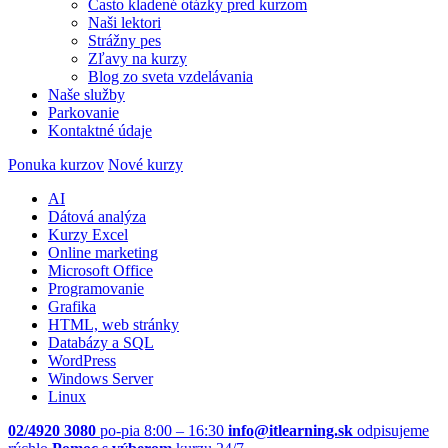
Často kladené otázky pred kurzom
Naši lektori
Strážny pes
Zľavy na kurzy
Blog zo sveta vzdelávania
Naše služby
Parkovanie
Kontaktné údaje
Ponuka kurzov
Nové kurzy
AI
Dátová analýza
Kurzy Excel
Online marketing
Microsoft Office
Programovanie
Grafika
HTML, web stránky
Databázy a SQL
WordPress
Windows Server
Linux
02/4920 3080
po-pia 8:00 – 16:30
info@itlearning.sk
odpisujeme