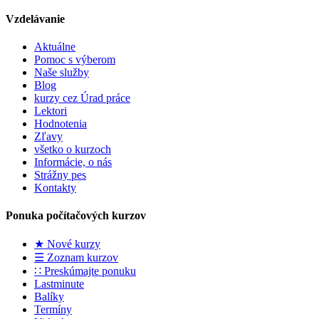
Vzdelávanie
Aktuálne
Pomoc s výberom
Naše služby
Blog
kurzy cez Úrad práce
Lektori
Hodnotenia
Zľavy
všetko o kurzoch
Informácie, o nás
Strážny pes
Kontakty
Ponuka počítačových kurzov
★ Nové kurzy
☰ Zoznam kurzov
∷ Preskúmajte ponuku
Lastminute
Balíky
Termíny