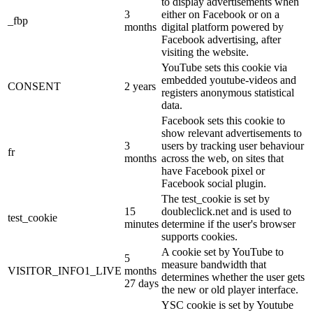
to display advertisements when
3
either on Facebook or on a
_fbp
months
digital platform powered by
Facebook advertising, after
visiting the website.
YouTube sets this cookie via
embedded youtube-videos and
CONSENT
2 years
registers anonymous statistical
data.
Facebook sets this cookie to
show relevant advertisements to
3
users by tracking user behaviour
fr
months
across the web, on sites that
have Facebook pixel or
Facebook social plugin.
The test_cookie is set by
15
doubleclick.net and is used to
test_cookie
minutes
determine if the user's browser
supports cookies.
A cookie set by YouTube to
5
measure bandwidth that
VISITOR_INFO1_LIVE
months
determines whether the user gets
27 days
the new or old player interface.
YSC cookie is set by Youtube