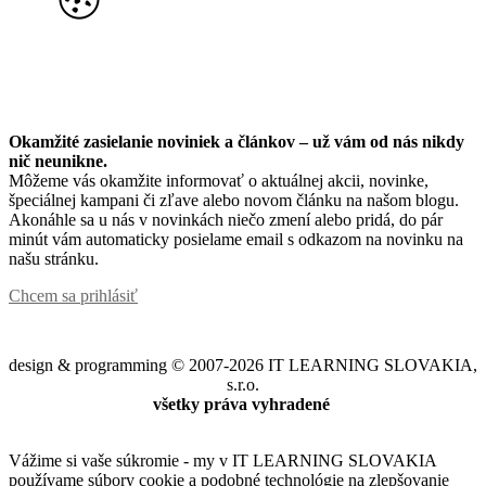
Okamžité zasielanie noviniek a článkov – u
ž vám od nás nikdy
nič neunikne.
Môžeme vás okamžite informovať o aktuálnej akcii, novinke,
špeciálnej kampani či zľave alebo novom článku na našom blogu.
Akonáhle sa u nás v novinkách niečo zmení alebo pridá, do pár
minút vám automaticky posielame email s odkazom na novinku na
našu stránku.
Chcem sa prihlásiť
design & programming © 2007-2026 IT LEARNING SLOVAKIA,
s.r.o.
všetky práva vyhradené
Vážime si vaše súkromie - my v IT LEARNING SLOVAKIA
používame súbory cookie a podobné technológie na zlepšovanie