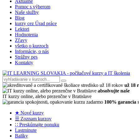
Aktuálne
Pomoc s výberom
Naše služby
Blog
kurzy cez Úrad práce
Lektori
Hodnotenia
Zľavy
všetko o kurzoch
Informácie, o nás
Strážny pes
Kontakty
už 18 
absolvujte naše
IT kurzy online, alebo prezenčne v Bratislave
100% garancia
s
★ Nové kurzy
☰ Zoznam kurzov
∷ Preskúmajte ponuku
Lastminute
Balíky