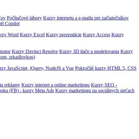
ľov
Počítačové tábory
Kurzy internetu a e-mailu pre začiatočníkov
ft Copilot
rzy Word
Kurzy Excel
Kurzy prezentácie
Kurzy Access
Kurzy
trator
Kurzy Davinci Resolve
Kurzy 3D tlače a modelovania
Kurzy
lom, zrkadlovkou)
zy JavaScript, jQuery, NodeJS a Vue
Pokročilé kurzy HTML 5, CSS
ta reklamy
Kurzy internet a online marketingu
Kurzy SEO -
ooku (FB) - kurzy Meta Ads
Kurzy marketingu na sociálnych sieťach