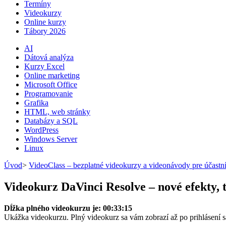
Termíny
Videokurzy
Online kurzy
Tábory 2026
AI
Dátová analýza
Kurzy Excel
Online marketing
Microsoft Office
Programovanie
Grafika
HTML, web stránky
Databázy a SQL
WordPress
Windows Server
Linux
Úvod
>
VideoClass – bezplatné videokurzy a videonávody pre účastn
Videokurz DaVinci Resolve – nové efekty, t
Dĺžka plného videokurzu je: 00:33:15
Ukážka videokurzu. Plný videokurz sa vám zobrazí až po prihlásení 