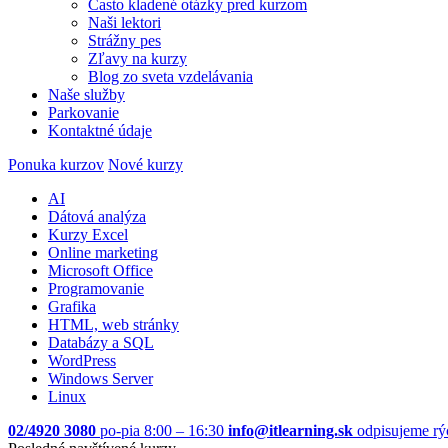
Často kladené otázky pred kurzom
Naši lektori
Strážny pes
Zľavy na kurzy
Blog zo sveta vzdelávania
Naše služby
Parkovanie
Kontaktné údaje
Ponuka kurzov
Nové kurzy
AI
Dátová analýza
Kurzy Excel
Online marketing
Microsoft Office
Programovanie
Grafika
HTML, web stránky
Databázy a SQL
WordPress
Windows Server
Linux
02/4920 3080
po-pia 8:00 – 16:30
info@itlearning.sk
odpisujeme rý