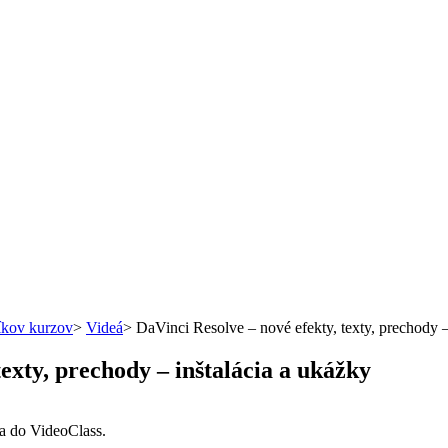
íkov kurzov
>
Videá
>
DaVinci Resolve – nové efekty, texty, prechody –
exty, prechody – inštalácia a ukážky
sa do VideoClass.