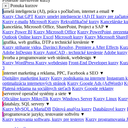
Posledné navštívené kurzy
Ponuka kurzov
×
umelá inteligencia (AI), práca s počítačom, internet a email
▼
Kurzy Chat GPT
Kurzy umelej inteligencie (AI)
IT kurzy pre začiat
Kurzy e-mailu
Microsoft Kurzy
Rekvalifikačné kurzy
Kancelárske ku
kancelária, Microsoft Office, SharePoint, Project a SAP
▼
Kurzy Power BI
Kurzy Microsoft Office
Kurzy PowerPoint, prezenta
Outlook
Online kurzy Excel
Microsoft kurzy
Kurzy Microsoft ShareP
grafika, web grafika, DTP a technické kreslenie
▼
Kurzy strihanie videa, Davinci Resolve, Premiere a After Effects
Kurz
Adobe InDesign
Kurzy AutoCAD - technické kreslenie
Adobe kurzy
tvorba a programovanie web stránok, webdesign
▼
Kurzy WordPress
Kurzy webdesign
Front-End Developer kurzy
Kurz
3
internet marketing a reklama, PPC, Facebook a SEO
▼
Digitálny marketing kurzy
Kurzy podnikania na internete
Instagram k
optimalizácia internetových stránok
Kurzy Google Ads (AdWords)
K
Platená reklama na sociálnych sieťach
Kurzy Google reklamy
serverové operačné systémy a siete
▼
Oficiálne kurzy MikroTik
Kurzy Windows Server
Kurzy Linux
Kurzy
databázy, SQL servery
▼
Kurzy MySQL a MariaDB
Dátová analýza kurzy
Databázové kurzy
programovacie jazyky, testovanie softvéru
▼
Kurzy testovania softwaru, kurzy pre testerov
Kurzy programovania 