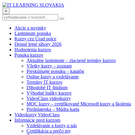
×
Akcie a novinky
Lastminute ponuka
Kurzy cez Úrad práce
Denné letné tábory 2026
Hodnotenia kurzov
Ponuka kurzov
Aktuálne lastminute – zlacnené termíny kurzov
Všetky kurzy – zoznam
Preskúmajte ponuku – katalóg
Online kurzy a vzdelávanie
Termíny IT kurzov
Dlhodobé IT štúdium
Výhodné balíky kurzov
VideoClass videokurzy
MOC kurzy – certifikované Microsoft kurzy a školenia
Predplatenka – Múdra karta
Videokurzy VideoClass
Informácie pred kurzom
Vzdelávanie a kurzy u nás
Certifikácia a prečo my