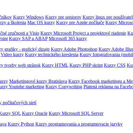
očníkov
Kurzy Windows
Kurzy pre seniorov
Kurzy linux pre používate
rzy a školenia
Mac OS kurzy
Kurzy pre Apple počítače
Kurzy Microso
čné zručnosti a Visio
Kurzy Microsoft Project a projektové riadenie
Ku
oint
Kurzy SAP a ABAP
Microsoft 365 kurzy
y grafiky - grafický dizajn
Kurzy Adobe Photoshop
Kurzy Adobe Illus
Video kurzy
Kurzy technického kreslenia
Kurzy fotografovania (mobi
y tvorby web stránok
Kurzy HTML
Kurzy PHP skript
Kurzy CSS
Kur
urzy
Marketingové kurzy Bratislava
Kurzy Facebook marketingu a Me
urzy Youtube marketing
Kurzy Copywriting
Platená reklama na Faceb
 počítačových sietí
Kurzy SQL
Kurzy Oracle
Kurzy Microsoft SQL Server
Java
Kurzy Python
Kurzy programovania a programovacie jazyky