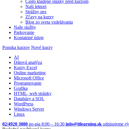
Často kladené otázky pred kurzom
Naši lektori
Strážny pes
Zľavy na kurzy
Blog zo sveta vzdelávania
Naše služby
Parkovanie
Kontaktné údaje
Ponuka kurzov
Nové kurzy
AI
Dátová analýza
Kurzy Excel
Online marketing
Microsoft Office
Programovanie
Grafika
HTML, web stránky
Databázy a SQL
WordPress
Windows Server
Linux
02/4920 3080
po-pia 8:00 – 16:30
info@itlearning.sk
odpisujeme rý