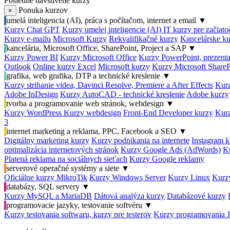
Posledné navštívené kurzy
Ponuka kurzov
×
umelá inteligencia (AI), práca s počítačom, internet a email
▼
Kurzy Chat GPT
Kurzy umelej inteligencie (AI)
IT kurzy pre začiat
Kurzy e-mailu
Microsoft Kurzy
Rekvalifikačné kurzy
Kancelárske ku
kancelária, Microsoft Office, SharePoint, Project a SAP
▼
Kurzy Power BI
Kurzy Microsoft Office
Kurzy PowerPoint, prezenta
Outlook
Online kurzy Excel
Microsoft kurzy
Kurzy Microsoft ShareP
grafika, web grafika, DTP a technické kreslenie
▼
Kurzy strihanie videa, Davinci Resolve, Premiere a After Effects
Kurz
Adobe InDesign
Kurzy AutoCAD - technické kreslenie
Adobe kurzy
tvorba a programovanie web stránok, webdesign
▼
Kurzy WordPress
Kurzy webdesign
Front-End Developer kurzy
Kurz
3
internet marketing a reklama, PPC, Facebook a SEO
▼
Digitálny marketing kurzy
Kurzy podnikania na internete
Instagram k
optimalizácia internetových stránok
Kurzy Google Ads (AdWords)
K
Platená reklama na sociálnych sieťach
Kurzy Google reklamy
serverové operačné systémy a siete
▼
Oficiálne kurzy MikroTik
Kurzy Windows Server
Kurzy Linux
Kurzy
databázy, SQL servery
▼
Kurzy MySQL a MariaDB
Dátová analýza kurzy
Databázové kurzy
programovacie jazyky, testovanie softvéru
▼
Kurzy testovania softwaru, kurzy pre testerov
Kurzy programovania 