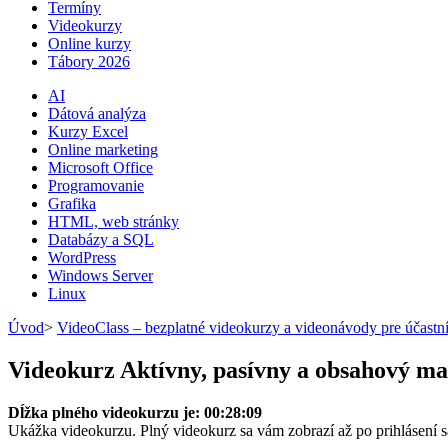
Termíny
Videokurzy
Online kurzy
Tábory 2026
AI
Dátová analýza
Kurzy Excel
Online marketing
Microsoft Office
Programovanie
Grafika
HTML, web stránky
Databázy a SQL
WordPress
Windows Server
Linux
Úvod
>
VideoClass – bezplatné videokurzy a videonávody pre účastn
Videokurz Aktívny, pasívny a obsahový ma
Dĺžka plného videokurzu je: 00:28:09
Ukážka videokurzu. Plný videokurz sa vám zobrazí až po prihlásení 