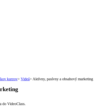
íkov kurzov
>
Videá
>
Aktívny, pasívny a obsahový marketing
rketing
sa do VideoClass.