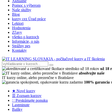
Aktuálne
Pomoc s výberom
Naše služby
Blog
kurzy cez Úrad práce
Lektori
Hodnotenia
Zľavy
všetko o kurzoch
Informácie, o nás
Strážny pes
Kontakty
už 18 
absolvujte naše
IT kurzy online, alebo prezenčne v Bratislave
100% garancia
s
★ Nové kurzy
☰ Zoznam kurzov
∷ Preskúmajte ponuku
Lastminute
Balíky