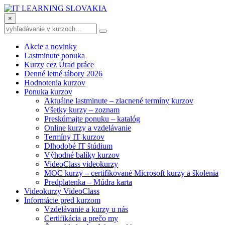
×
Akcie a novinky
Lastminute ponuka
Kurzy cez Úrad práce
Denné letné tábory 2026
Hodnotenia kurzov
Ponuka kurzov
Aktuálne lastminute – zlacnené termíny kurzov
Všetky kurzy – zoznam
Preskúmajte ponuku – katalóg
Online kurzy a vzdelávanie
Termíny IT kurzov
Dlhodobé IT štúdium
Výhodné balíky kurzov
VideoClass videokurzy
MOC kurzy – certifikované Microsoft kurzy a školenia
Predplatenka – Múdra karta
Videokurzy VideoClass
Informácie pred kurzom
Vzdelávanie a kurzy u nás
Certifikácia a prečo my