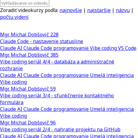
Zoradiť videokurzy podľa:
najnovšie
|
najstaršie
|
názvu
|
počtu videní
Mgr. Michal Dobšovič
228
Claude Code - nastavenie statusline
Claude AI
Claude Code
programovanie
Vibe coding
VS Code
Mgr. Michal Dobšovič
385
Vibe coding seriál 4/4 - databáza a administračné
rozhranie
Claude AI
Claude Code
programovanie
Umelá inteligencia
Vibe coding
Mgr. Michal Dobšovič
59
Vibe coding seriál 3/4 - sfunkčnenie kontaktného
formulára
Claude AI
Claude Code
programovanie
Umelá inteligencia
Vibe coding
Mgr. Michal Dobšovič
96
Vibe coding seriál 2/4 - nahratie projektu na GitHub
Claude AI
Claude Code
programovanie
Umelá inteligencia