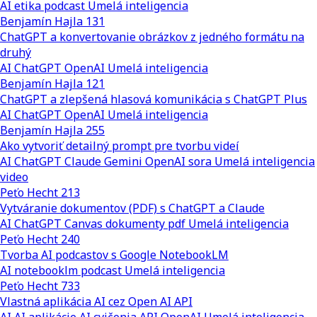
AI
etika
podcast
Umelá inteligencia
Benjamín Hajla
131
ChatGPT a konvertovanie obrázkov z jedného formátu na
druhý
AI
ChatGPT
OpenAI
Umelá inteligencia
Benjamín Hajla
121
ChatGPT a zlepšená hlasová komunikácia s ChatGPT Plus
AI
ChatGPT
OpenAI
Umelá inteligencia
Benjamín Hajla
255
Ako vytvoriť detailný prompt pre tvorbu videí
AI
ChatGPT
Claude
Gemini
OpenAI
sora
Umelá inteligencia
video
Peťo Hecht
213
Vytváranie dokumentov (PDF) s ChatGPT a Claude
AI
ChatGPT Canvas
dokumenty
pdf
Umelá inteligencia
Peťo Hecht
240
Tvorba AI podcastov s Google NotebookLM
AI
notebooklm
podcast
Umelá inteligencia
Peťo Hecht
733
Vlastná aplikácia AI cez Open AI API