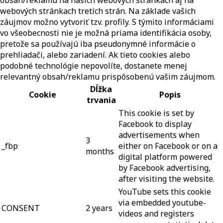
obsah/reklamu na našich webových stránkach aj na
webových stránkach tretích strán. Na základe vašich
záujmov možno vytvoriť tzv. profily. S týmito informáciami
vo všeobecnosti nie je možná priama identifikácia osoby,
pretože sa používajú iba pseudonymné informácie o
prehliadači, alebo zariadení. Ak tieto cookies alebo
podobné technológie nepovolíte, dostanete menej
relevantný obsah/reklamu prispôsobenú vašim záujmom.
Dĺžka
Cookie
Popis
trvania
This cookie is set by
Facebook to display
advertisements when
3
_fbp
either on Facebook or on a
months
digital platform powered
by Facebook advertising,
after visiting the website.
YouTube sets this cookie
via embedded youtube-
CONSENT
2 years
videos and registers