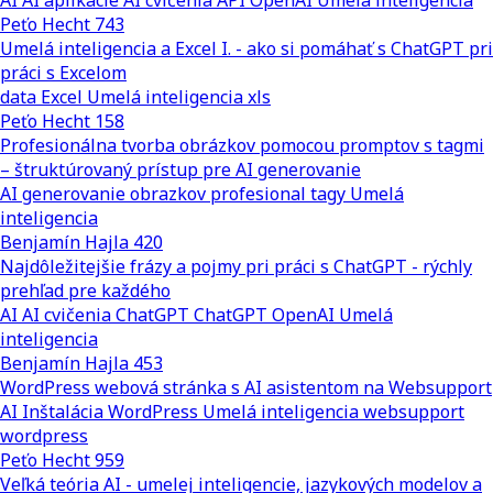
AI
AI aplikácie
AI cvičenia
API
OpenAI
Umelá inteligencia
Peťo Hecht
743
Umelá inteligencia a Excel I. - ako si pomáhať s ChatGPT pri
práci s Excelom
data
Excel
Umelá inteligencia
xls
Peťo Hecht
158
Profesionálna tvorba obrázkov pomocou promptov s tagmi
– štruktúrovaný prístup pre AI generovanie
AI
generovanie obrazkov
profesional
tagy
Umelá
inteligencia
Benjamín Hajla
420
Najdôležitejšie frázy a pojmy pri práci s ChatGPT - rýchly
prehľad pre každého
AI
AI cvičenia
ChatGPT
ChatGPT
OpenAI
Umelá
inteligencia
Benjamín Hajla
453
WordPress webová stránka s AI asistentom na Websupport
AI
Inštalácia WordPress
Umelá inteligencia
websupport
wordpress
Peťo Hecht
959
Veľká teória AI - umelej inteligencie, jazykových modelov a