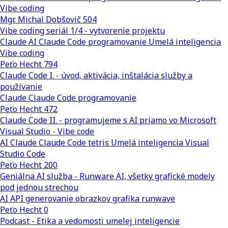
Vibe coding
Mgr. Michal Dobšovič
504
Vibe coding seriál 1/4 - vytvorenie projektu
Claude AI
Claude Code
programovanie
Umelá inteligencia
Vibe coding
Peťo Hecht
794
Claude Code I. - úvod, aktivácia, inštalácia služby a
používanie
Claude
Claude Code
programovanie
Peťo Hecht
472
Claude Code II. - programujeme s AI priamo vo Microsoft
Visual Studio - Vibe code
AI
Claude
Claude Code
tetris
Umelá inteligencia
Visual
Studio Code
Peťo Hecht
200
Geniálna AI služba - Runware AI, všetky grafické modely
pod jednou strechou
AI
API
generovanie obrazkov
grafika
runwave
Peťo Hecht
0
Podcast - Etika a vedomosti umelej inteligencie