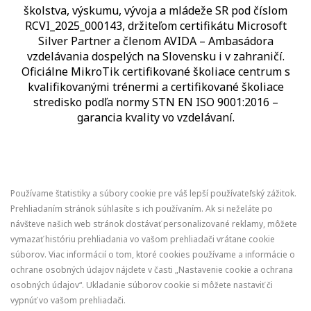
školstva, výskumu, vývoja a mládeže SR pod číslom
RCVI_2025_000143, držiteľom certifikátu Microsoft
Silver Partner a členom AVIDA – Ambasádora
vzdelávania dospelých na Slovensku i v zahraničí.​​​​​​​​​​​​​​​​
Oficiálne MikroTik certifikované školiace centrum s
kvalifikovanými trénermi ​​​​​​​​​​a certifikované školiace
stredisko podľa normy STN EN ISO 9001:2016 –
garancia kvality vo vzdelávaní.
Používame štatistiky a súbory cookie pre váš lepší používateľský zážitok.
Prehliadaním stránok súhlasíte s ich používaním. Ak si neželáte po
návšteve našich web stránok dostávať personalizované reklamy, môžete
vymazať históriu prehliadania vo vašom prehliadači vrátane cookie
súborov. Viac informácií o tom, ktoré cookies používame a informácie o
ochrane osobných údajov nájdete v časti „Nastavenie cookie a ochrana
osobných údajov“. Ukladanie súborov cookie si môžete nastaviť či
vypnúť vo vašom prehliadači.