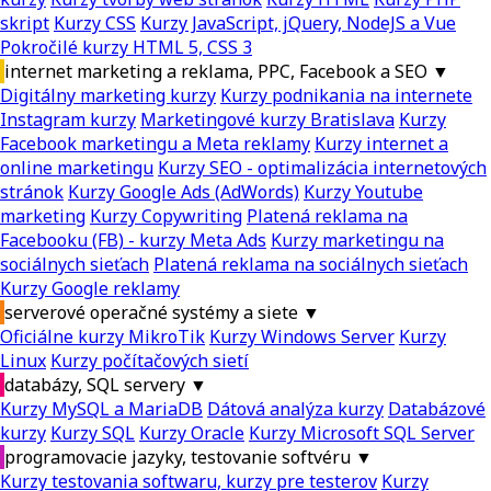
skript
Kurzy CSS
Kurzy JavaScript, jQuery, NodeJS a Vue
Pokročilé kurzy HTML 5, CSS 3
internet marketing a reklama, PPC, Facebook a SEO
▼
Digitálny marketing kurzy
Kurzy podnikania na internete
Instagram kurzy
Marketingové kurzy Bratislava
Kurzy
Facebook marketingu a Meta reklamy
Kurzy internet a
online marketingu
Kurzy SEO - optimalizácia internetových
stránok
Kurzy Google Ads (AdWords)
Kurzy Youtube
marketing
Kurzy Copywriting
Platená reklama na
Facebooku (FB) - kurzy Meta Ads
Kurzy marketingu na
sociálnych sieťach
Platená reklama na sociálnych sieťach
Kurzy Google reklamy
serverové operačné systémy a siete
▼
Oficiálne kurzy MikroTik
Kurzy Windows Server
Kurzy
Linux
Kurzy počítačových sietí
databázy, SQL servery
▼
Kurzy MySQL a MariaDB
Dátová analýza kurzy
Databázové
kurzy
Kurzy SQL
Kurzy Oracle
Kurzy Microsoft SQL Server
programovacie jazyky, testovanie softvéru
▼
Kurzy testovania softwaru, kurzy pre testerov
Kurzy