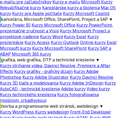
e-mailu pre začiatočníkov
Kurzy e-mailu
Microsoft Kurzy
Rekvalifikačné kurzy
Kancelárske kurzy a školenia
Mac OS
kurzy
Kurzy pre Apple počítače
Kurzy Microsoft Copilot
kancelária, Microsoft Office, SharePoint, Project a SAP
▼
Kurzy Power BI
Kurzy Microsoft Office
Kurzy PowerPoint,
prezentačné zručnosti a Visio
Kurzy Microsoft Project a
projektové riadenie
Kurzy Word
Kurzy Excel
Kurzy
prezentácie
Kurzy Access
Kurzy Outlook
Online kurzy Excel
Microsoft kurzy
Kurzy Microsoft SharePoint
Kurzy SAP a
ABAP
Microsoft 365 kurzy
grafika, web grafika, DTP a technické kreslenie
▼
Kurzy strihanie videa, Davinci Resolve, Premiere a After
Effects
Kurzy grafiky - grafický dizajn
Kurzy Adobe
Photoshop
Kurzy Adobe Illustrator
Kurzy Davinci Resolve
Kurzy 3D tlače a modelovania
Kurzy Adobe InDesign
Kurzy
AutoCAD - technické kreslenie
Adobe kurzy
Video kurzy
Kurzy technického kreslenia
Kurzy fotografovania
(mobilom, zrkadlovkou)
tvorba a programovanie web stránok, webdesign
▼
Kurzy WordPress
Kurzy webdesign
Front-End Developer
kurzy
Kurzy tvorby web stránok
Kurzy HTML
Kurzy PHP