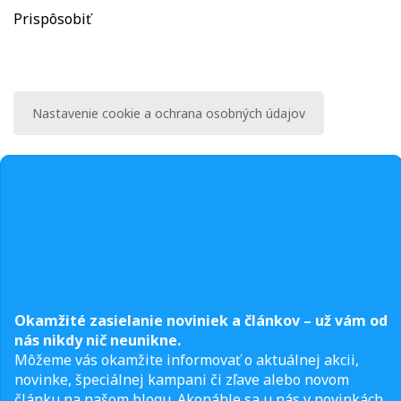
Prispôsobiť
Nastavenie cookie a ochrana osobných údajov
Okamžité zasielanie noviniek a článkov – u
ž vám od
nás nikdy nič neunikne.
Môžeme vás okamžite informovať o aktuálnej akcii,
novinke, špeciálnej kampani či zľave alebo novom
článku na našom blogu. Akonáhle sa u nás v novinkách