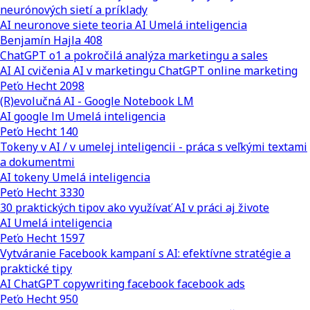
neurónových sietí a príklady
AI
neuronove siete
teoria AI
Umelá inteligencia
Benjamín Hajla
408
ChatGPT o1 a pokročilá analýza marketingu a sales
AI
AI cvičenia
AI v marketingu
ChatGPT
online marketing
Peťo Hecht
2098
(R)evolučná AI - Google Notebook LM
AI
google lm
Umelá inteligencia
Peťo Hecht
140
Tokeny v AI / v umelej inteligencii - práca s veľkými textami
a dokumentmi
AI
tokeny
Umelá inteligencia
Peťo Hecht
3330
30 praktických tipov ako využívať AI v práci aj živote
AI
Umelá inteligencia
Peťo Hecht
1597
Vytváranie Facebook kampaní s AI: efektívne stratégie a
praktické tipy
AI
ChatGPT
copywriting
facebook
facebook ads
Peťo Hecht
950