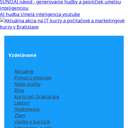
SUNO.AI návod - generovanie hudby a pesničiek umelou
inteligenciou
AI
hudba
Umelá inteligencia
youtube
Vzdelávanie
Aktuálne
Pomoc s výberom
Naše služby
Blog
kurzy cez Úrad práce
Lektori
Hodnotenia
Zľavy
všetko o kurzoch
Informácie, o nás