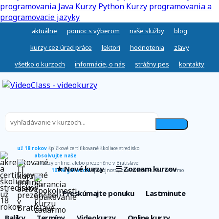
programovania Java
Kurzy Python
Kurzy programovania a
programovacie jazyky
aktuálne
pomoc s výberom
naše služby
blog
kurzy cez úrad práce
lektori
hodnotenia
zľavy
všetko o kurzoch
informácie, o nás
strážny pes
kontakty
už 18 rokov
špičkové certifikované školiace stredisko
absolvujte naše
IT kurzy online, alebo prezenčne v Bratislave
★ Nové kurzy
☰ Zoznam kurzov
100% garancia
spokojnosti, opakovanie kurzu zadarmo
∷ Preskúmajte ponuku
Lastminute
Balíky
Termíny
Videokurzy
Online kurzy