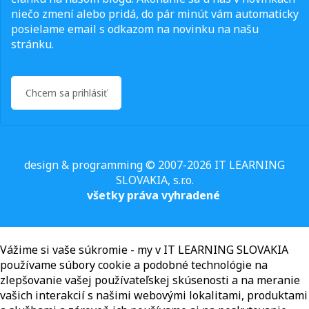
niečo zmení alebo pridá, do pár minút vám automaticky
posielame email s odkazom na novinku na našu
stránku.
Chcem sa prihlásiť
design & programming © 2007-2026 IT LEARNING
SLOVAKIA, s.r.o.
všetky práva vyhradené
Vážime si vaše súkromie - my v IT LEARNING SLOVAKIA
používame súbory cookie a podobné technológie na
zlepšovanie vašej používateľskej skúsenosti a na meranie
vašich interakcií s našimi webovými lokalitami, produktami