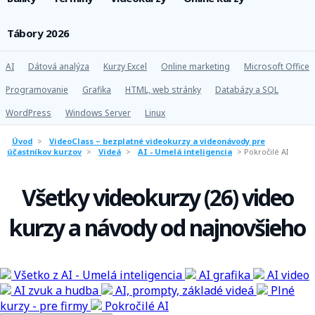
Tábory 2026
AI
Dátová analýza
Kurzy Excel
Online marketing
Microsoft Office
Programovanie
Grafika
HTML, web stránky
Databázy a SQL
WordPress
Windows Server
Linux
Úvod
>
VideoClass – bezplatné videokurzy a videonávody pre
účastníkov kurzov
>
Videá
>
AI - Umelá inteligencia
>
Pokročilé AI
Všetky videokurzy (26) video
kurzy a návody od najnovšieho
Všetko z AI - Umelá inteligencia
AI grafika
AI video
AI zvuk a hudba
AI, prompty, základé videá
Plné
kurzy - pre firmy
Pokročilé AI