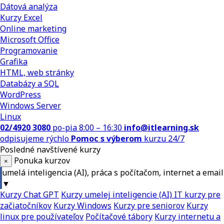
Dátová analýza
Kurzy Excel
Online marketing
Microsoft Office
Programovanie
Grafika
HTML, web stránky
Databázy a SQL
WordPress
Windows Server
Linux
02/4920 3080
po-pia 8:00 – 16:30
info@itlearning.sk
odpisujeme rýchlo
Pomoc s výberom
kurzu 24/7
Posledné navštívené kurzy
Ponuka kurzov
×
umelá inteligencia (AI), práca s počítačom, internet a email
▼
Kurzy Chat GPT
Kurzy umelej inteligencie (AI)
IT kurzy pre
začiatočníkov
Kurzy Windows
Kurzy pre seniorov
Kurzy
linux pre používateľov
Počítačové tábory
Kurzy internetu a