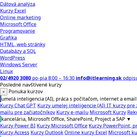
Dátová analýza
Kurzy Excel
Online marketing
Microsoft Office
Programovanie
Grafika
HTML, web stránky
Databázy a SQL
WordPress
Windows Server
Linux
02/4920 3080
po-pia 8:00 – 16:30
info@itlearning.sk
odpis
Posledné navštívené kurzy
Ponuka kurzov
×
umelá inteligencia (AI), práca s počítačom, internet a email
Kurzy Chat GPT
Kurzy umelej inteligencie (AI)
IT kurzy pre 
mailu pre začiatočníkov
Kurzy e-mailu
Microsoft Kurzy
Rekv
kancelária, Microsoft Office, SharePoint, Project a SAP
▼
Kurzy Power BI
Kurzy Microsoft Office
Kurzy PowerPoint, pr
Kurzy Access
Kurzy Outlook
Online kurzy Excel
Microsoft k