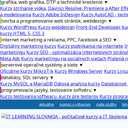
grafika, web grafika, DTP a technické kreslenie
▼
Kurzy strihanie videa, Davinci Resolve, Premiere a After Eff
a modelovania
Kurzy Adobe InDesign
Kurzy AutoCAD - tech
tvorba a programovanie web stránok, webdesign
▼
Kurzy WordPress
Kurzy webdesign
Front-End Developer ku
kurzy HTML 5, CSS 3
internet marketing a reklama, PPC, Facebook a SEO
▼
Digitálny marketing kurzy
Kurzy podnikania na internete
I
marketingu
Kurzy SEO - optimalizácia internetových stráno
Meta Ads
Kurzy marketingu na sociálnych sieťach
Platená r
serverové operačné systémy a siete
▼
Oficiálne kurzy MikroTik
Kurzy Windows Server
Kurzy Linu
databázy, SQL servery
▼
Kurzy MySQL a MariaDB
Dátová analýza kurzy
Databázové 
programovacie jazyky, testovanie softvéru
▼
Kurzy testovania softwaru, kurzy pre testerov
Kurzy progra
aktuálne
pomoc s výberom
naše služby
blo