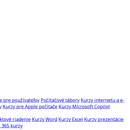
x pre používateľov
Počítačové tábory
Kurzy internetu a e-
y
Kurzy pre Apple počítače
Kurzy Microsoft Copilot
ktové riadenie
Kurzy Word
Kurzy Excel
Kurzy prezentácie
 365 kurzy