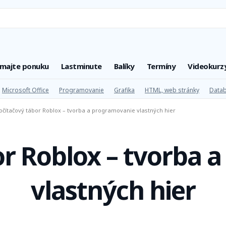
úmajte ponuku
Lastminute
Balíky
Termíny
Videokurz
Microsoft Office
Programovanie
Grafika
HTML, web stránky
Datab
očítačový tábor Roblox – tvorba a programovanie vlastných hier
or Roblox – tvorba 
vlastných hier