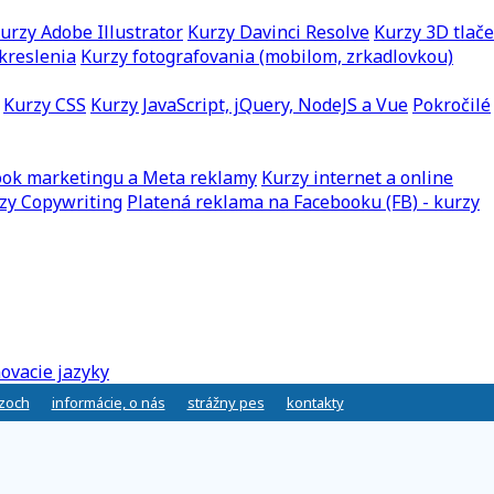
urzy Adobe Illustrator
Kurzy Davinci Resolve
Kurzy 3D tlače
kreslenia
Kurzy fotografovania (mobilom, zrkadlovkou)
Kurzy CSS
Kurzy JavaScript, jQuery, NodeJS a Vue
Pokročilé
ook marketingu a Meta reklamy
Kurzy internet a online
zy Copywriting
Platená reklama na Facebooku (FB) - kurzy
ovacie jazyky
rzoch
informácie, o nás
strážny pes
kontakty