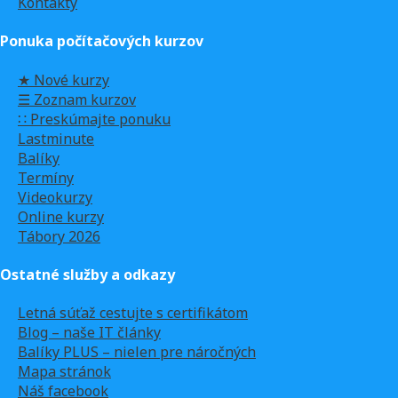
Kontakty
Ponuka počítačových kurzov
★ Nové kurzy
☰ Zoznam kurzov
∷ Preskúmajte ponuku
Lastminute
Balíky
Termíny
Videokurzy
Online kurzy
Tábory 2026
Ostatné služby a odkazy
Letná súťaž cestujte s certifikátom
Blog – naše IT články
Balíky PLUS – nielen pre náročných
Mapa stránok
Náš facebook