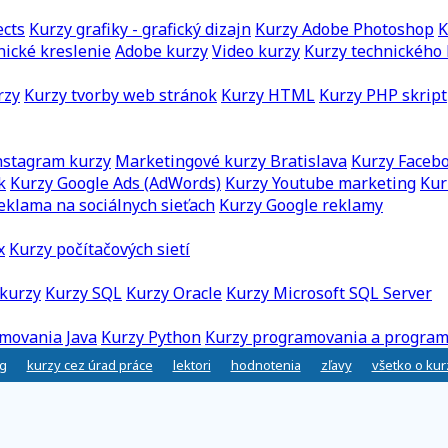
ects
Kurzy grafiky - grafický dizajn
Kurzy Adobe Photoshop
K
nické kreslenie
Adobe kurzy
Video kurzy
Kurzy technického 
rzy
Kurzy tvorby web stránok
Kurzy HTML
Kurzy PHP skript
nstagram kurzy
Marketingové kurzy Bratislava
Kurzy Faceb
k
Kurzy Google Ads (AdWords)
Kurzy Youtube marketing
Kur
eklama na sociálnych sieťach
Kurzy Google reklamy
x
Kurzy počítačových sietí
kurzy
Kurzy SQL
Kurzy Oracle
Kurzy Microsoft SQL Server
movania Java
Kurzy Python
Kurzy programovania a program
g
kurzy cez úrad práce
lektori
hodnotenia
zľavy
všetko o ku