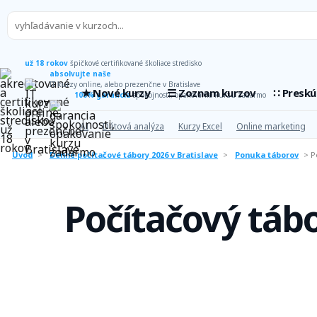
už 18 rokov
špičkové certifikované školiace stredisko
absolvujte naše
IT kurzy online, alebo prezenčne v Bratislave
★ Nové kurzy
☰ Zoznam kurzov
∷ Presk
100% garancia
spokojnosti, opakovanie kurzu zadarmo
AI
Dátová analýza
Kurzy Excel
Online marketing
Úvod
>
Denné počítačové tábory 2026 v Bratislave
>
Ponuka táborov
>
P
Počítačový táb