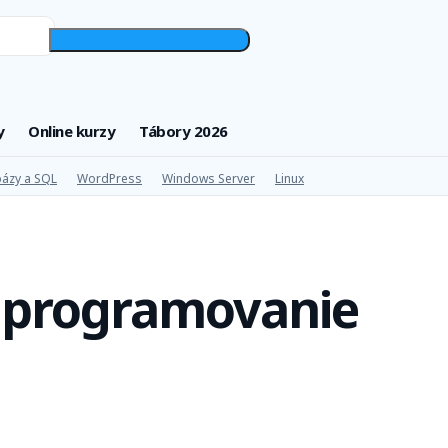
y
Online kurzy
Tábory 2026
ázy a SQL
WordPress
Windows Server
Linux
a programovanie