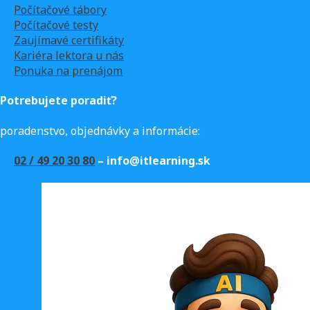
Počítačové tábory
Počítačové testy
Zaujímavé certifikáty
Kariéra lektora u nás
Ponuka na prenájom
Potrebujete poradiť?
poradenstvo, objednávky a informácie:
02 / 49 20 30 80
– info@itlearning.sk