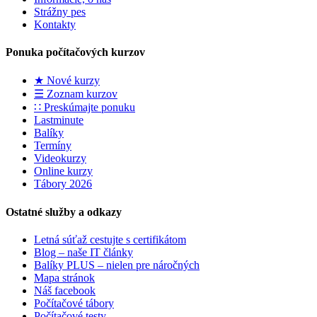
Strážny pes
Kontakty
Ponuka počítačových kurzov
★ Nové kurzy
☰ Zoznam kurzov
∷ Preskúmajte ponuku
Lastminute
Balíky
Termíny
Videokurzy
Online kurzy
Tábory 2026
Ostatné služby a odkazy
Letná súťaž cestujte s certifikátom
Blog – naše IT články
Balíky PLUS – nielen pre náročných
Mapa stránok
Náš facebook
Počítačové tábory
Počítačové testy