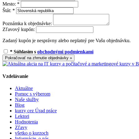
Mesto:
*
Štát:
*
Poznámka k objednávke:
Zľavový kupón:
Zadaný kupón je nesprávny alebo neplatný pre Vašu objednávku.
*
Súhlasím s
obchodnými podmienkami
Pokračovať na zhrnutie objednávky »
Vzdelávanie
Aktuálne
Pomoc s výberom
Naše služby
Blog
kurzy cez Úrad práce
Lektori
Hodnotenia
Zľavy
všetko o kurzoch
Informácie, o nás