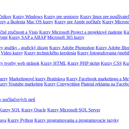
očníkov
Kurzy Windows
Kurzy pre seniorov
Kurzy linux pre používate
rzy a školenia
Mac OS kurzy
Kurzy pre Apple počítače
Kurzy Microso
čné zručnosti a Visio
Kurzy Microsoft Project a projektové riadenie
Ku
oint
Kurzy SAP a ABAP
Microsoft 365 kurzy
y grafiky - grafický dizajn
Kurzy Adobe Photoshop
Kurzy Adobe Illus
Video kurzy
Kurzy technického kreslenia
Kurzy fotografovania (mobi
y tvorby web stránok
Kurzy HTML
Kurzy PHP skript
Kurzy CSS
Kur
urzy
Marketingové kurzy Bratislava
Kurzy Facebook marketingu a Me
urzy Youtube marketing
Kurzy Copywriting
Platená reklama na Faceb
 počítačových sietí
Kurzy SQL
Kurzy Oracle
Kurzy Microsoft SQL Server
Java
Kurzy Python
Kurzy programovania a programovacie jazyky