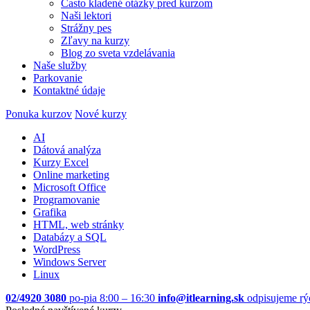
Často kladené otázky pred kurzom
Naši lektori
Strážny pes
Zľavy na kurzy
Blog zo sveta vzdelávania
Naše služby
Parkovanie
Kontaktné údaje
Ponuka kurzov
Nové kurzy
AI
Dátová analýza
Kurzy Excel
Online marketing
Microsoft Office
Programovanie
Grafika
HTML, web stránky
Databázy a SQL
WordPress
Windows Server
Linux
02/4920 3080
po-pia 8:00 – 16:30
info@itlearning.sk
odpisujeme rý