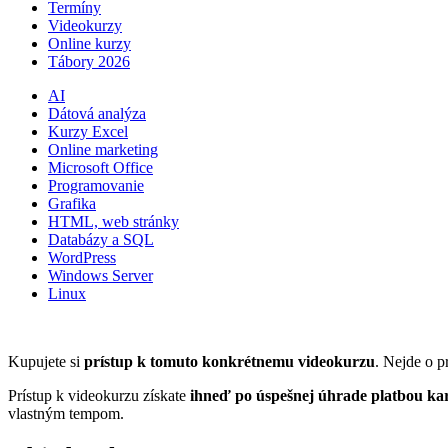
Termíny
Videokurzy
Online kurzy
Tábory 2026
AI
Dátová analýza
Kurzy Excel
Online marketing
Microsoft Office
Programovanie
Grafika
HTML, web stránky
Databázy a SQL
WordPress
Windows Server
Linux
Kupujete si
prístup k tomuto konkrétnemu videokurzu
. Nejde o p
Prístup k videokurzu získate
ihneď po úspešnej úhrade platbou ka
vlastným tempom.