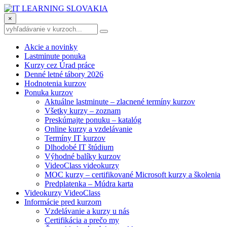
×
Akcie a novinky
Lastminute ponuka
Kurzy cez Úrad práce
Denné letné tábory 2026
Hodnotenia kurzov
Ponuka kurzov
Aktuálne lastminute – zlacnené termíny kurzov
Všetky kurzy – zoznam
Preskúmajte ponuku – katalóg
Online kurzy a vzdelávanie
Termíny IT kurzov
Dlhodobé IT štúdium
Výhodné balíky kurzov
VideoClass videokurzy
MOC kurzy – certifikované Microsoft kurzy a školenia
Predplatenka – Múdra karta
Videokurzy VideoClass
Informácie pred kurzom
Vzdelávanie a kurzy u nás
Certifikácia a prečo my