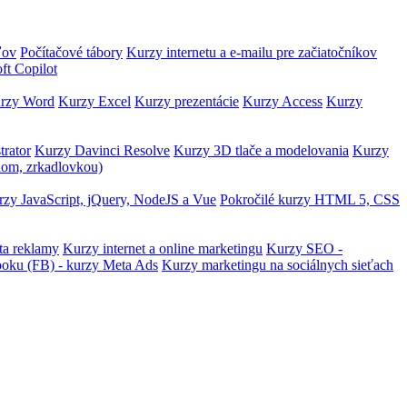
ľov
Počítačové tábory
Kurzy internetu a e-mailu pre začiatočníkov
ft Copilot
rzy Word
Kurzy Excel
Kurzy prezentácie
Kurzy Access
Kurzy
trator
Kurzy Davinci Resolve
Kurzy 3D tlače a modelovania
Kurzy
lom, zrkadlovkou)
zy JavaScript, jQuery, NodeJS a Vue
Pokročilé kurzy HTML 5, CSS
ta reklamy
Kurzy internet a online marketingu
Kurzy SEO -
ooku (FB) - kurzy Meta Ads
Kurzy marketingu na sociálnych sieťach