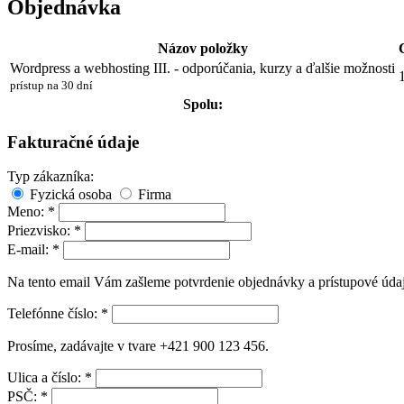
Objednávka
Názov položky
Wordpress a webhosting III. - odporúčania, kurzy a ďalšie možnosti
prístup na 30 dní
Spolu:
Fakturačné údaje
Typ zákazníka:
Fyzická osoba
Firma
Meno:
*
Priezvisko:
*
E-mail:
*
Na tento email Vám zašleme potvrdenie objednávky a prístupové údaj
Telefónne číslo:
*
Prosíme, zadávajte v tvare +421 900 123 456.
Ulica a číslo:
*
PSČ:
*