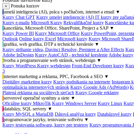
Posledné navštívené kurzy
Ponuka kurzov
×
umelá inteligencia (AI), práca s počítačom, internet a email
▼
Kurzy Chat GPT
Kurzy umelej inteligencie (AI)
IT kurzy pre začiat
Kurzy e-mailu
Microsoft Kurzy
Rekvalifikačné kurzy
Kancelárske ku
kancelária, Microsoft Office, SharePoint, Project a SAP
▼
Kurzy Power BI
Kurzy Microsoft Office
Kurzy PowerPoint, prezenta
Outlook
Online kurzy Excel
Microsoft kurzy
Kurzy Microsoft ShareP
grafika, web grafika, DTP a technické kreslenie
▼
Kurzy strihanie videa, Davinci Resolve, Premiere a After Effects
Kurz
Adobe InDesign
Kurzy AutoCAD - technické kreslenie
Adobe kurzy
tvorba a programovanie web stránok, webdesign
▼
Kurzy WordPress
Kurzy webdesign
Front-End Developer kurzy
Kurz
3
internet marketing a reklama, PPC, Facebook a SEO
▼
Digitálny marketing kurzy
Kurzy podnikania na internete
Instagram k
optimalizácia internetových stránok
Kurzy Google Ads (AdWords)
K
Platená reklama na sociálnych sieťach
Kurzy Google reklamy
serverové operačné systémy a siete
▼
Oficiálne kurzy MikroTik
Kurzy Windows Server
Kurzy Linux
Kurzy
databázy, SQL servery
▼
Kurzy MySQL a MariaDB
Dátová analýza kurzy
Databázové kurzy
programovacie jazyky, testovanie softvéru
▼
Kurzy testovania softwaru, kurzy pre testerov
Kurzy programovania 