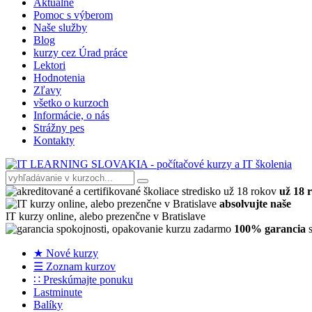
Aktuálne
Pomoc s výberom
Naše služby
Blog
kurzy cez Úrad práce
Lektori
Hodnotenia
Zľavy
všetko o kurzoch
Informácie, o nás
Strážny pes
Kontakty
už 18 
absolvujte naše
IT kurzy online, alebo prezenčne v Bratislave
100% garancia
s
★ Nové kurzy
☰ Zoznam kurzov
∷ Preskúmajte ponuku
Lastminute
Balíky