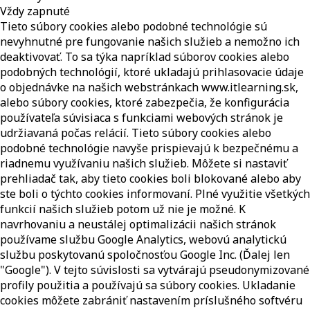
Vždy zapnuté
Tieto súbory cookies alebo podobné technológie sú
nevyhnutné pre fungovanie našich služieb a nemožno ich
deaktivovať. To sa týka napríklad súborov cookies alebo
podobných technológií, ktoré ukladajú prihlasovacie údaje
o objednávke na našich webstránkach www.itlearning.sk,
alebo súbory cookies, ktoré zabezpečia, že konfigurácia
používateľa súvisiaca s funkciami webových stránok je
udržiavaná počas relácií. Tieto súbory cookies alebo
podobné technológie navyše prispievajú k bezpečnému a
riadnemu využívaniu našich služieb. Môžete si nastaviť
prehliadač tak, aby tieto cookies boli blokované alebo aby
ste boli o týchto cookies informovaní. Plné využitie všetkých
funkcií našich služieb potom už nie je možné. K
navrhovaniu a neustálej optimalizácii našich stránok
používame službu Google Analytics, webovú analytickú
službu poskytovanú spoločnosťou Google Inc. (Ďalej len
"Google"). V tejto súvislosti sa vytvárajú pseudonymizované
profily použitia a používajú sa súbory cookies. Ukladanie
cookies môžete zabrániť nastavením príslušného softvéru