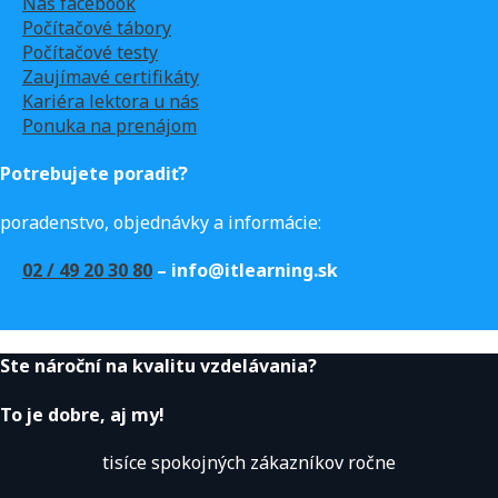
Náš facebook
Počítačové tábory
Počítačové testy
Zaujímavé certifikáty
Kariéra lektora u nás
Ponuka na prenájom
Potrebujete poradiť?
poradenstvo, objednávky a informácie:
02 / 49 20 30 80
– info@itlearning.sk
Ste nároční na kvalitu vzdelávania?
To je dobre, aj my!
tisíce spokojných zákazníkov ročne