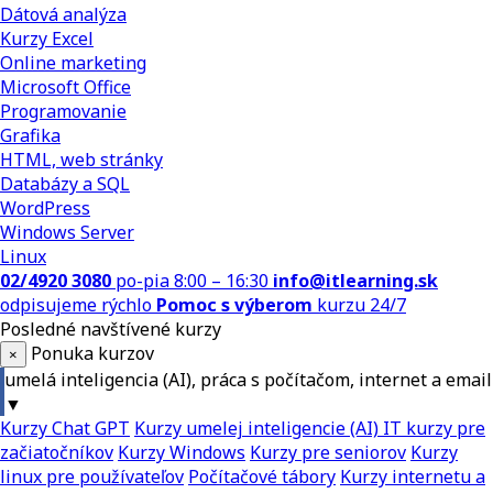
Dátová analýza
Kurzy Excel
Online marketing
Microsoft Office
Programovanie
Grafika
HTML, web stránky
Databázy a SQL
WordPress
Windows Server
Linux
02/4920 3080
po-pia 8:00 – 16:30
info@itlearning.sk
odpisujeme rýchlo
Pomoc s výberom
kurzu 24/7
Posledné navštívené kurzy
Ponuka kurzov
×
umelá inteligencia (AI), práca s počítačom, internet a email
▼
Kurzy Chat GPT
Kurzy umelej inteligencie (AI)
IT kurzy pre
začiatočníkov
Kurzy Windows
Kurzy pre seniorov
Kurzy
linux pre používateľov
Počítačové tábory
Kurzy internetu a