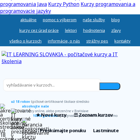
programovania Java
Kurzy Python
Kurzy programovania a
programovacie jazyky
aktuálne
pomoc s výberom
naše služby
blog
kurzy cez úrad práce
lektori
hodnotenia
zľavy
všetko o kurzoch
informácie, o nás
strážny pes
kontakty
už 18 rokov
špičkové certifikované školiace stredisko
absolvujte naše
IT kurzy online, alebo prezenčne v Bratislave
★ Nové kurzy
☰ Zoznam kurzov
100% garancia
spokojnosti, opakovanie kurzu zadarmo
∷ Preskúmajte ponuku
Lastminute