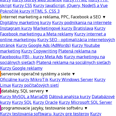
skript
Kurzy CSS
Kurzy JavaScript, jQuery, NodeJS a Vue
Pokročilé kurzy HTML 5, CSS 3
internet marketing a reklama, PPC, Facebook a SEO
▼
Digitálny marketing kurzy
Kurzy podnikania na internete
Instagram kurzy
Marketingové kurzy Bratislava
Kurzy
Facebook marketingu a Meta reklamy
Kurzy internet a
online marketingu
Kurzy SEO - optimalizácia internetových
stránok
Kurzy Google Ads (AdWords)
Kurzy Youtube
marketing
Kurzy Copywriting
Platená reklama na
Facebooku (FB) - kurzy Meta Ads
Kurzy marketingu na
sociálnych sieťach
Platená reklama na sociálnych sieťach
Kurzy Google reklamy
serverové operačné systémy a siete
▼
Oficiálne kurzy MikroTik
Kurzy Windows Server
Kurzy
Linux
Kurzy počítačových sietí
databázy, SQL servery
▼
Kurzy MySQL a MariaDB
Dátová analýza kurzy
Databázové
kurzy
Kurzy SQL
Kurzy Oracle
Kurzy Microsoft SQL Server
programovacie jazyky, testovanie softvéru
▼
Kurzy testovania softwaru, kurzy pre testerov
Kurzy