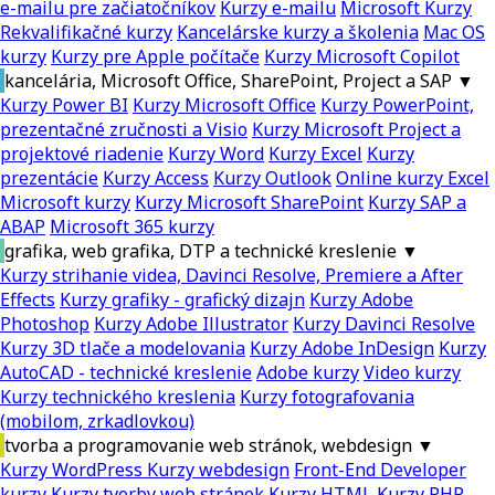
e-mailu pre začiatočníkov
Kurzy e-mailu
Microsoft Kurzy
Rekvalifikačné kurzy
Kancelárske kurzy a školenia
Mac OS
kurzy
Kurzy pre Apple počítače
Kurzy Microsoft Copilot
kancelária, Microsoft Office, SharePoint, Project a SAP
▼
Kurzy Power BI
Kurzy Microsoft Office
Kurzy PowerPoint,
prezentačné zručnosti a Visio
Kurzy Microsoft Project a
projektové riadenie
Kurzy Word
Kurzy Excel
Kurzy
prezentácie
Kurzy Access
Kurzy Outlook
Online kurzy Excel
Microsoft kurzy
Kurzy Microsoft SharePoint
Kurzy SAP a
ABAP
Microsoft 365 kurzy
grafika, web grafika, DTP a technické kreslenie
▼
Kurzy strihanie videa, Davinci Resolve, Premiere a After
Effects
Kurzy grafiky - grafický dizajn
Kurzy Adobe
Photoshop
Kurzy Adobe Illustrator
Kurzy Davinci Resolve
Kurzy 3D tlače a modelovania
Kurzy Adobe InDesign
Kurzy
AutoCAD - technické kreslenie
Adobe kurzy
Video kurzy
Kurzy technického kreslenia
Kurzy fotografovania
(mobilom, zrkadlovkou)
tvorba a programovanie web stránok, webdesign
▼
Kurzy WordPress
Kurzy webdesign
Front-End Developer
kurzy
Kurzy tvorby web stránok
Kurzy HTML
Kurzy PHP