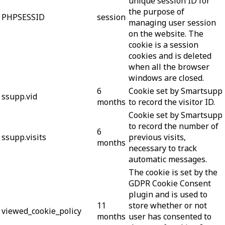
unique session ID for
the purpose of
PHPSESSID
session
managing user session
on the website. The
cookie is a session
cookies and is deleted
when all the browser
windows are closed.
6
Cookie set by Smartsupp
ssupp.vid
months
to record the visitor ID.
Cookie set by Smartsupp
to record the number of
6
ssupp.visits
previous visits,
months
necessary to track
automatic messages.
The cookie is set by the
GDPR Cookie Consent
plugin and is used to
11
store whether or not
viewed_cookie_policy
months
user has consented to