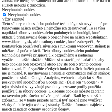
zobrazenie menej relevantného obsahu alebo niektoré funkcie našich
služieb nebudú k dispozícii.
Nevyhnutné cookies
Nevyhnutné cookies
Vždy zapnuté
Tieto súbory cookies alebo podobné technológie sú nevyhnutné pre
fungovanie našich služieb a nemožno ich deaktivovať. To sa týka
napríklad súborov cookies alebo podobných technológií, ktoré
ukladajú prihlasovacie údaje o objednávke na našich webstránkach
www.itlearning.sk, alebo súbory cookies, ktoré zabezpečia, že
konfigurácia používateľa súvisiaca s funkciami webových stránok je
udržiavaná počas relácií. Tieto súbory cookies alebo podobné
technológie navyše prispievajú k bezpečnému a riadnemu
využívaniu našich služieb. Môžete si nastaviť prehliadač tak, aby
tieto cookies boli blokované alebo aby ste boli o týchto cookies
informovaní. Plné využitie všetkých funkcií našich služieb potom už
nie je možné. K navrhovaniu a neustálej optimalizácii našich stránok
používame službu Google Analytics, webovú analytickú službu
poskytovanú spoločnosťou Google Inc. (Ďalej len "Google"). V
tejto súvislosti sa vytvárajú pseudonymizované profily použitia a
používajú sa súbory cookies. Ukladanie cookies môžete zabrániť
nastavením príslušného softvéru prehliadača. Radi by sme však
zdôraznili, že v tomto prípade nemusí byť možné plne využívať
všetky funkcie tejto webovej stránky. Ďalšie informácie nájdete v
našich zásadách ochrany osobných údajov.