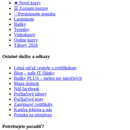
★ Nové kurzy
☰ Zoznam kurzov
∷ Preskúmajte ponuku
Lastminute
Balíky
Termíny
Videokurzy
Online kurzy
Tábory 2026
Ostatné služby a odkazy
Letná súťaž cestujte s certifikátom
Blog – naše IT články
Balíky PLUS – nielen pre náročných
Mapa stránok
Náš facebook
Počítačové tábory
Počítačové testy
Zaujímavé certifikáty
Kariéra lektora u nás
Ponuka na prenájom
Potrebujete poradiť?