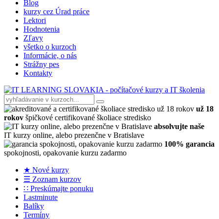
Blog
kurzy cez Úrad práce
Lektori
Hodnotenia
Zľavy
všetko o kurzoch
Informácie, o nás
Strážny pes
Kontakty
už 18
rokov
špičkové certifikované školiace stredisko
absolvujte naše
IT kurzy online, alebo prezenčne v Bratislave
100% garancia
spokojnosti, opakovanie kurzu zadarmo
★ Nové kurzy
☰ Zoznam kurzov
∷ Preskúmajte ponuku
Lastminute
Balíky
Termíny