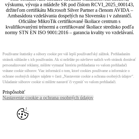
výskumu, vývoja a mládeže SR pod číslom RCVI_2025_000143,
držiteľom certifikátu Microsoft Silver Partner a členom AVIDA –
Ambasádora vzdelávania dospelých na Slovensku i v zahraničí.​​​​​​​​​​​​​​​​
Oficiálne MikroTik certifikované školiace centrum s
kvalifikovanými trénermi ​​​​​​​​​​a certifikované školiace stredisko podľa
normy STN EN ISO 9001:2016 – garancia kvality vo vzdelávaní.
Používame štatistiky a súbory cookie pre váš lepší používateľský zážitok. Prehliadaním
stránok súhlasíte s ich používaním. Ak si neželáte po návšteve našich web stránok dostávať
personalizované reklamy, môžete vymazať históriu prehliadania vo vašom prehliadači
vrátane cookie súborov. Viac informácií o tom, ktoré cookies používame a informácie o
ochrane osobných údajov nájdete v časti „Nastavenie cookie a ochrana osobných údajov“.
Ukladanie súborov cookie si môžete nastaviť či vypnúť vo vašom prehliadači.
Prispôsobiť
Nastavenie cookie a ochrana osobných údajov