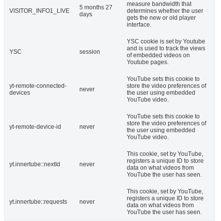
measure bandwidth that
5 months 27
VISITOR_INFO1_LIVE
determines whether the user
days
gets the new or old player
interface.
YSC cookie is set by Youtube
and is used to track the views
YSC
session
of embedded videos on
Youtube pages.
YouTube sets this cookie to
yt-remote-connected-
store the video preferences of
never
devices
the user using embedded
YouTube video.
YouTube sets this cookie to
store the video preferences of
yt-remote-device-id
never
the user using embedded
YouTube video.
This cookie, set by YouTube,
registers a unique ID to store
yt.innertube::nextId
never
data on what videos from
YouTube the user has seen.
This cookie, set by YouTube,
registers a unique ID to store
yt.innertube::requests
never
data on what videos from
YouTube the user has seen.