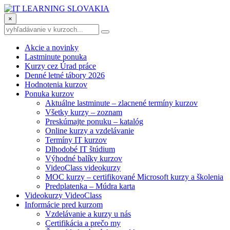
×
Akcie a novinky
Lastminute ponuka
Kurzy cez Úrad práce
Denné letné tábory 2026
Hodnotenia kurzov
Ponuka kurzov
Aktuálne lastminute – zlacnené termíny kurzov
Všetky kurzy – zoznam
Preskúmajte ponuku – katalóg
Online kurzy a vzdelávanie
Termíny IT kurzov
Dlhodobé IT štúdium
Výhodné balíky kurzov
VideoClass videokurzy
MOC kurzy – certifikované Microsoft kurzy a školenia
Predplatenka – Múdra karta
Videokurzy VideoClass
Informácie pred kurzom
Vzdelávanie a kurzy u nás
Certifikácia a prečo my