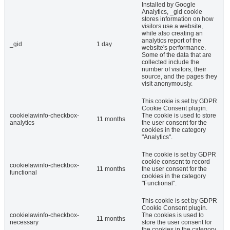
Installed by Google
Analytics, _gid cookie
stores information on how
visitors use a website,
while also creating an
analytics report of the
_gid
1 day
website's performance.
Some of the data that are
collected include the
number of visitors, their
source, and the pages they
visit anonymously.
This cookie is set by GDPR
Cookie Consent plugin.
cookielawinfo-checkbox-
The cookie is used to store
11 months
analytics
the user consent for the
cookies in the category
"Analytics".
The cookie is set by GDPR
cookie consent to record
cookielawinfo-checkbox-
11 months
the user consent for the
functional
cookies in the category
"Functional".
This cookie is set by GDPR
Cookie Consent plugin.
cookielawinfo-checkbox-
The cookies is used to
11 months
necessary
store the user consent for
the cookies in the category