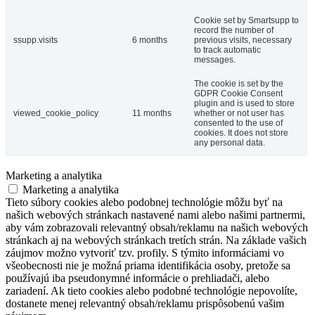
Cookie set by Smartsupp to
record the number of
ssupp.visits
6 months
previous visits, necessary
to track automatic
messages.
The cookie is set by the
GDPR Cookie Consent
plugin and is used to store
viewed_cookie_policy
11 months
whether or not user has
consented to the use of
cookies. It does not store
any personal data.
Marketing a analytika
Marketing a analytika
Tieto súbory cookies alebo podobnej technológie môžu byť na
našich webových stránkach nastavené nami alebo našimi partnermi,
aby vám zobrazovali relevantný obsah/reklamu na našich webových
stránkach aj na webových stránkach tretích strán. Na základe vašich
záujmov možno vytvoriť tzv. profily. S týmito informáciami vo
všeobecnosti nie je možná priama identifikácia osoby, pretože sa
používajú iba pseudonymné informácie o prehliadači, alebo
zariadení. Ak tieto cookies alebo podobné technológie nepovolíte,
dostanete menej relevantný obsah/reklamu prispôsobenú vašim