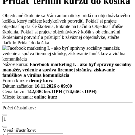
Pridať termín kurzu do košíka
Objednané školenie sa Vám automaticky pridá do objednávkového
košíka, ktorý môžete kedykoľvek potvrdiť. Pokiaľ si prajete
objednať aj ďalšie školenia, kliknite na tlačidlo Objednať ďalšie
školenia. Pokiaľ si prajete objednávkový košík s objednanými
školeniami potvrdiť a prístúpiť k záväznej objednávke, stlačte
tlačidlo Pridať do košíka.
Názov kurzu:
Facebook marketing I. - ako byť správny sociálny
manažér, vedenie a správa firemnej stránky, získavanie
fanúšikov a virálna komunikácia
Forma kurzu:
denný kurz
Dátum začiatku:
16.11.2026 o 09:00
Cena kurzu:
142,00€ bez DPH
(174,66€ s DPH)
Miesto konania:
online kurz
Počet účastníkov:
Mená účastníkov: