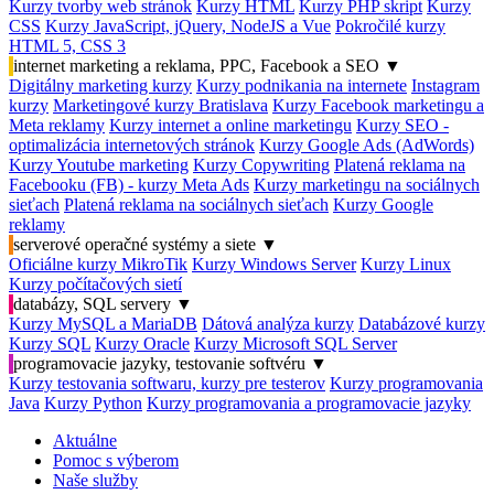
Kurzy tvorby web stránok
Kurzy HTML
Kurzy PHP skript
Kurzy
CSS
Kurzy JavaScript, jQuery, NodeJS a Vue
Pokročilé kurzy
HTML 5, CSS 3
internet marketing a reklama, PPC, Facebook a SEO
▼
Digitálny marketing kurzy
Kurzy podnikania na internete
Instagram
kurzy
Marketingové kurzy Bratislava
Kurzy Facebook marketingu a
Meta reklamy
Kurzy internet a online marketingu
Kurzy SEO -
optimalizácia internetových stránok
Kurzy Google Ads (AdWords)
Kurzy Youtube marketing
Kurzy Copywriting
Platená reklama na
Facebooku (FB) - kurzy Meta Ads
Kurzy marketingu na sociálnych
sieťach
Platená reklama na sociálnych sieťach
Kurzy Google
reklamy
serverové operačné systémy a siete
▼
Oficiálne kurzy MikroTik
Kurzy Windows Server
Kurzy Linux
Kurzy počítačových sietí
databázy, SQL servery
▼
Kurzy MySQL a MariaDB
Dátová analýza kurzy
Databázové kurzy
Kurzy SQL
Kurzy Oracle
Kurzy Microsoft SQL Server
programovacie jazyky, testovanie softvéru
▼
Kurzy testovania softwaru, kurzy pre testerov
Kurzy programovania
Java
Kurzy Python
Kurzy programovania a programovacie jazyky
Aktuálne
Pomoc s výberom
Naše služby