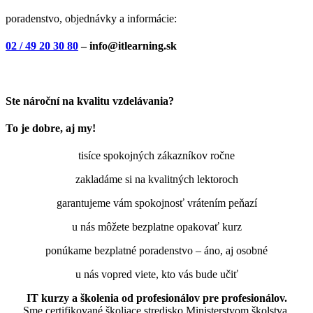
poradenstvo, objednávky a informácie:
02 / 49 20 30 80
– info@itlearning.sk
Ste nároční na kvalitu vzdelávania?
To je dobre, aj my!
tisíce spokojných zákazníkov ročne
zakladáme si na kvalitných lektoroch
garantujeme vám spokojnosť vrátením peňazí
u nás môžete bezplatne opakovať kurz
ponúkame bezplatné poradenstvo – áno, aj osobné
u nás vopred viete, kto vás bude učiť
IT kurzy a školenia od profesionálov pre profesionálov.
Sme certifikované školiace stredisko Ministerstvom školstva,