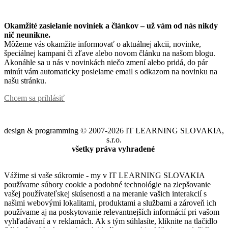
Okamžité zasielanie noviniek a článkov – u
ž vám od nás nikdy
nič neunikne.
Môžeme vás okamžite informovať o aktuálnej akcii, novinke,
špeciálnej kampani či zľave alebo novom článku na našom blogu.
Akonáhle sa u nás v novinkách niečo zmení alebo pridá, do pár
minút vám automaticky posielame email s odkazom na novinku na
našu stránku.
Chcem sa prihlásiť
design & programming © 2007-2026 IT LEARNING SLOVAKIA,
s.r.o.
všetky práva vyhradené
Vážime si vaše súkromie - my v IT LEARNING SLOVAKIA
používame súbory cookie a podobné technológie na zlepšovanie
vašej používateľskej skúsenosti a na meranie vašich interakcií s
našimi webovými lokalitami, produktami a službami a zároveň ich
používame aj na poskytovanie relevantnejších informácií pri vašom
vyhľadávaní a v reklamách. Ak s tým súhlasíte, kliknite na tlačidlo