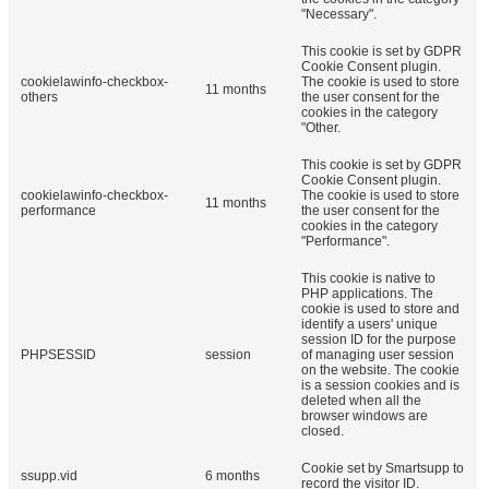
"Necessary".
This cookie is set by GDPR
Cookie Consent plugin.
cookielawinfo-checkbox-
The cookie is used to store
11 months
others
the user consent for the
cookies in the category
"Other.
This cookie is set by GDPR
Cookie Consent plugin.
cookielawinfo-checkbox-
The cookie is used to store
11 months
performance
the user consent for the
cookies in the category
"Performance".
This cookie is native to
PHP applications. The
cookie is used to store and
identify a users' unique
session ID for the purpose
PHPSESSID
session
of managing user session
on the website. The cookie
is a session cookies and is
deleted when all the
browser windows are
closed.
Cookie set by Smartsupp to
ssupp.vid
6 months
record the visitor ID.