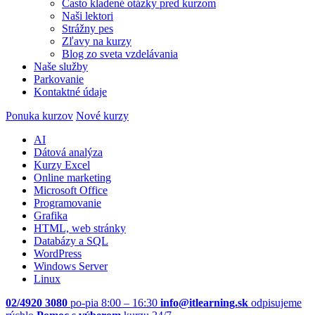
Často kladené otázky pred kurzom
Naši lektori
Strážny pes
Zľavy na kurzy
Blog zo sveta vzdelávania
Naše služby
Parkovanie
Kontaktné údaje
Ponuka kurzov
Nové kurzy
AI
Dátová analýza
Kurzy Excel
Online marketing
Microsoft Office
Programovanie
Grafika
HTML, web stránky
Databázy a SQL
WordPress
Windows Server
Linux
02/4920 3080
po-pia 8:00 – 16:30
info@itlearning.sk
odpisujeme