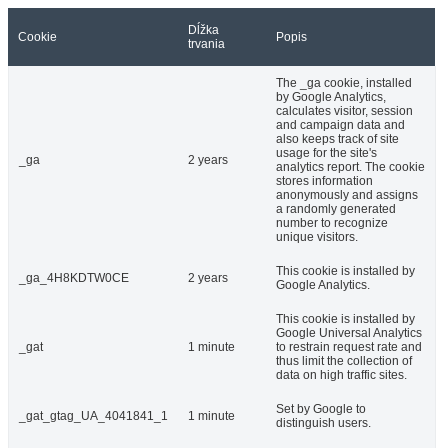
Dĺžka
Cookie
Popis
trvania
The _ga cookie, installed
by Google Analytics,
calculates visitor, session
and campaign data and
also keeps track of site
usage for the site's
_ga
2 years
analytics report. The cookie
stores information
anonymously and assigns
a randomly generated
number to recognize
unique visitors.
This cookie is installed by
_ga_4H8KDTW0CE
2 years
Google Analytics.
This cookie is installed by
Google Universal Analytics
_gat
1 minute
to restrain request rate and
thus limit the collection of
data on high traffic sites.
Set by Google to
_gat_gtag_UA_4041841_1
1 minute
distinguish users.