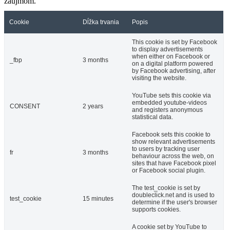
záujmom.
Cookie
Dĺžka trvania
Popis
This cookie is set by Facebook
to display advertisements
when either on Facebook or
_fbp
3 months
on a digital platform powered
by Facebook advertising, after
visiting the website.
YouTube sets this cookie via
embedded youtube-videos
CONSENT
2 years
and registers anonymous
statistical data.
Facebook sets this cookie to
show relevant advertisements
to users by tracking user
fr
3 months
behaviour across the web, on
sites that have Facebook pixel
or Facebook social plugin.
The test_cookie is set by
doubleclick.net and is used to
test_cookie
15 minutes
determine if the user's browser
supports cookies.
A cookie set by YouTube to