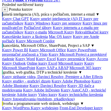
rýchlo
Pomoc s výberom
kurzu 24/7
Posledné navštívené kurzy
Ponuka kurzov
×
umelá inteligencia (AI), práca s počítačom, internet a email
▼
Kurzy Chat GPT
Kurzy umelej inteligencie (AI)
IT kurzy pre
začiatočníkov
Kurzy Windows
Kurzy pre seniorov
Kurzy linux pre
používateľov
Počítačové tábory
Kurzy internetu a e-mailu pre
začiatočníkov
Kurzy e-mailu
Microsoft Kurzy
Rekvalifikačné kurzy
Kancelárske kurzy a školenia
Mac OS kurzy
Kurzy pre Apple
počítače
Kurzy Microsoft Copilot
kancelária, Microsoft Office, SharePoint, Project a SAP
▼
Kurzy Power BI
Kurzy Microsoft Office
Kurzy PowerPoint,
prezentačné zručnosti a Visio
Kurzy Microsoft Project a projektové
riadenie
Kurzy Word
Kurzy Excel
Kurzy prezentácie
Kurzy Access
Kurzy Outlook
Online kurzy Excel
Microsoft kurzy
Kurzy
Microsoft SharePoint
Kurzy SAP a ABAP
Microsoft 365 kurzy
grafika, web grafika, DTP a technické kreslenie
▼
Kurzy strihanie videa, Davinci Resolve, Premiere a After Effects
Kurzy grafiky - grafický dizajn
Kurzy Adobe Photoshop
Kurzy
Adobe Illustrator
Kurzy Davinci Resolve
Kurzy 3D tlače a
modelovania
Kurzy Adobe InDesign
Kurzy AutoCAD - technické
kreslenie
Adobe kurzy
Video kurzy
Kurzy technického kreslenia
Kurzy fotografovania (mobilom, zrkadlovkou)
tvorba a programovanie web stránok, webdesign
▼
Kurzy WordPress
Kurzy webdesign
Front-End Developer kurzy