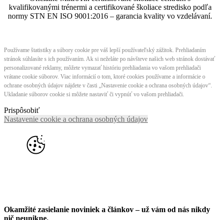
kvalifikovanými trénermi ​​​​​​​​​​a certifikované školiace stredisko podľa
normy STN EN ISO 9001:2016 – garancia kvality vo vzdelávaní.
Používame štatistiky a súbory cookie pre váš lepší používateľský zážitok. Prehliadaním
stránok súhlasíte s ich používaním. Ak si neželáte po návšteve našich web stránok dostávať
personalizované reklamy, môžete vymazať históriu prehliadania vo vašom prehliadači
vrátane cookie súborov. Viac informácií o tom, ktoré cookies používame a informácie o
ochrane osobných údajov nájdete v časti „Nastavenie cookie a ochrana osobných údajov“.
Ukladanie súborov cookie si môžete nastaviť či vypnúť vo vašom prehliadači.
Prispôsobiť
Nastavenie cookie a ochrana osobných údajov
Okamžité zasielanie noviniek a článkov – u
ž vám od nás nikdy
nič neunikne.