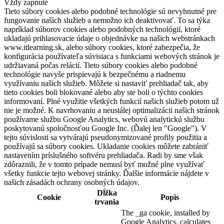
Vždy zapnuté
Tieto súbory cookies alebo podobné technológie sú nevyhnutné pre
fungovanie našich služieb a nemožno ich deaktivovať. To sa týka
napríklad súborov cookies alebo podobných technológií, ktoré
ukladajú prihlasovacie údaje o objednávke na našich webstránkach
www.itlearning.sk, alebo súbory cookies, ktoré zabezpečia, že
konfigurácia používateľa súvisiaca s funkciami webových stránok je
udržiavaná počas relácií. Tieto súbory cookies alebo podobné
technológie navyše prispievajú k bezpečnému a riadnemu
využívaniu našich služieb. Môžete si nastaviť prehliadač tak, aby
tieto cookies boli blokované alebo aby ste boli o týchto cookies
informovaní. Plné využitie všetkých funkcií našich služieb potom už
nie je možné. K navrhovaniu a neustálej optimalizácii našich stránok
používame službu Google Analytics, webovú analytickú službu
poskytovanú spoločnosťou Google Inc. (Ďalej len "Google"). V
tejto súvislosti sa vytvárajú pseudonymizované profily použitia a
používajú sa súbory cookies. Ukladanie cookies môžete zabrániť
nastavením príslušného softvéru prehliadača. Radi by sme však
zdôraznili, že v tomto prípade nemusí byť možné plne využívať
všetky funkcie tejto webovej stránky. Ďalšie informácie nájdete v
našich zásadách ochrany osobných údajov.
Dĺžka
Cookie
Popis
trvania
The _ga cookie, installed by
Google Analytics, calculates