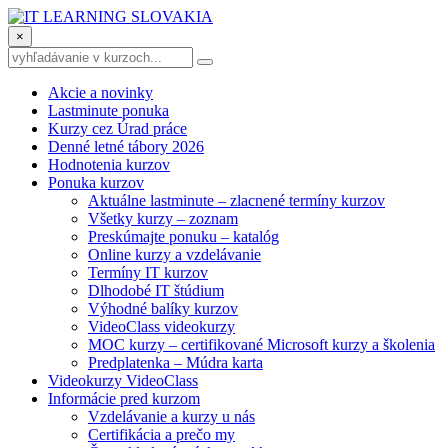
×
Akcie a novinky
Lastminute ponuka
Kurzy cez Úrad práce
Denné letné tábory 2026
Hodnotenia kurzov
Ponuka kurzov
Aktuálne lastminute – zlacnené termíny kurzov
Všetky kurzy – zoznam
Preskúmajte ponuku – katalóg
Online kurzy a vzdelávanie
Termíny IT kurzov
Dlhodobé IT štúdium
Výhodné balíky kurzov
VideoClass videokurzy
MOC kurzy – certifikované Microsoft kurzy a školenia
Predplatenka – Múdra karta
Videokurzy VideoClass
Informácie pred kurzom
Vzdelávanie a kurzy u nás
Certifikácia a prečo my