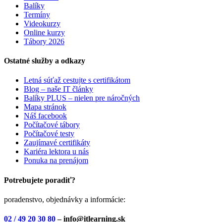
Balíky
Termíny
Videokurzy
Online kurzy
Tábory 2026
Ostatné služby a odkazy
Letná súťaž cestujte s certifikátom
Blog – naše IT články
Balíky PLUS – nielen pre náročných
Mapa stránok
Náš facebook
Počítačové tábory
Počítačové testy
Zaujímavé certifikáty
Kariéra lektora u nás
Ponuka na prenájom
Potrebujete poradiť?
poradenstvo, objednávky a informácie:
02 / 49 20 30 80
– info@itlearning.sk