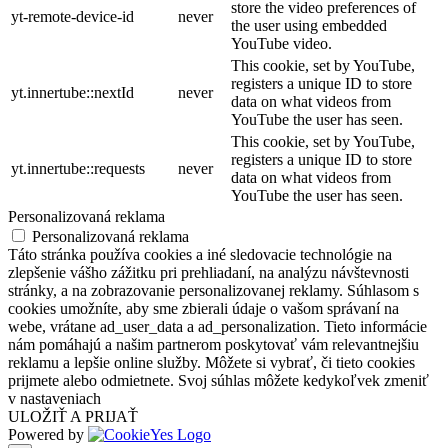
store the video preferences of
yt-remote-device-id
never
the user using embedded
YouTube video.
This cookie, set by YouTube,
registers a unique ID to store
yt.innertube::nextId
never
data on what videos from
YouTube the user has seen.
This cookie, set by YouTube,
registers a unique ID to store
yt.innertube::requests
never
data on what videos from
YouTube the user has seen.
Personalizovaná reklama
Personalizovaná reklama
Táto stránka používa cookies a iné sledovacie technológie na
zlepšenie vášho zážitku pri prehliadaní, na analýzu návštevnosti
stránky, a na zobrazovanie personalizovanej reklamy. Súhlasom s
cookies umožníte, aby sme zbierali údaje o vašom správaní na
webe, vrátane ad_user_data a ad_personalization. Tieto informácie
nám pomáhajú a našim partnerom poskytovať vám relevantnejšiu
reklamu a lepšie online služby. Môžete si vybrať, či tieto cookies
prijmete alebo odmietnete. Svoj súhlas môžete kedykoľvek zmeniť
v nastaveniach
ULOŽIŤ A PRIJAŤ
Powered by