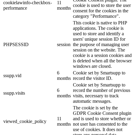
cookielawinfo-checkbox-
11
cookie is used to store the user
performance
months
consent for the cookies in the
category "Performance".
This cookie is native to PHP
applications. The cookie is
used to store and identify a
users' unique session ID for
PHPSESSID
session
the purpose of managing user
session on the website. The
cookie is a session cookies and
is deleted when all the browser
windows are closed.
6
Cookie set by Smartsupp to
ssupp.vid
months
record the visitor ID.
Cookie set by Smartsupp to
6
record the number of previous
ssupp.visits
months
visits, necessary to track
automatic messages.
The cookie is set by the
GDPR Cookie Consent plugin
11
and is used to store whether or
viewed_cookie_policy
months
not user has consented to the
use of cookies. It does not
store any personal data.