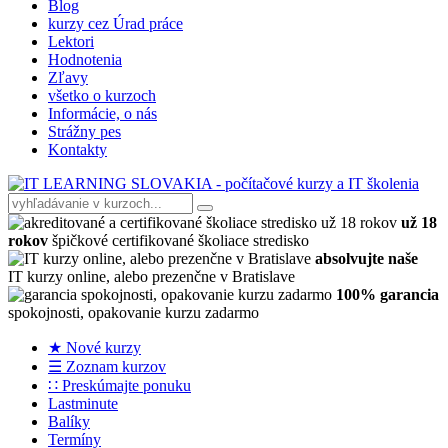
Blog
kurzy cez Úrad práce
Lektori
Hodnotenia
Zľavy
všetko o kurzoch
Informácie, o nás
Strážny pes
Kontakty
už 18
rokov
špičkové certifikované školiace stredisko
absolvujte naše
IT kurzy online, alebo prezenčne v Bratislave
100% garancia
spokojnosti, opakovanie kurzu zadarmo
★ Nové kurzy
☰ Zoznam kurzov
∷ Preskúmajte ponuku
Lastminute
Balíky
Termíny