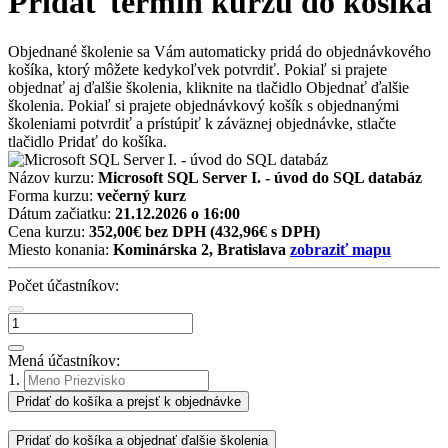
Pridať termín kurzu do košíka
Objednané školenie sa Vám automaticky pridá do objednávkového
košíka, ktorý môžete kedykoľvek potvrdiť. Pokiaľ si prajete
objednať aj ďalšie školenia, kliknite na tlačidlo Objednať ďalšie
školenia. Pokiaľ si prajete objednávkový košík s objednanými
školeniami potvrdiť a prístúpiť k záväznej objednávke, stlačte
tlačidlo Pridať do košíka.
Názov kurzu:
Microsoft SQL Server I. - úvod do SQL databáz
Forma kurzu:
večerný kurz
Dátum začiatku:
21.12.2026 o 16:00
Cena kurzu:
352,00€ bez DPH
(432,96€ s DPH)
Miesto konania:
Kominárska 2, Bratislava
zobraziť mapu
Počet účastníkov:
Mená účastníkov:
1.
Pridať do košíka a prejsť k objednávke
Pridať do košíka a objednať ďalšie školenia