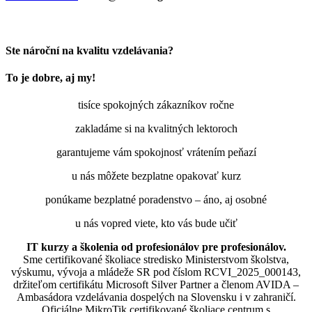
Ste nároční na kvalitu vzdelávania?
To je dobre, aj my!
tisíce spokojných zákazníkov ročne
zakladáme si na kvalitných lektoroch
garantujeme vám spokojnosť vrátením peňazí
u nás môžete bezplatne opakovať kurz
ponúkame bezplatné poradenstvo – áno, aj osobné
u nás vopred viete, kto vás bude učiť
IT kurzy a školenia od profesionálov pre profesionálov.
Sme certifikované školiace stredisko Ministerstvom školstva,
výskumu, vývoja a mládeže SR pod číslom RCVI_2025_000143,
držiteľom certifikátu Microsoft Silver Partner a členom AVIDA –
Ambasádora vzdelávania dospelých na Slovensku i v zahraničí.​​​​​​​​​​​​​​​​
Oficiálne MikroTik certifikované školiace centrum s