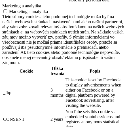
Marketing a analytika
Marketing a analytika
Tieto súbory cookies alebo podobnej technológie môžu byť na
našich webových stránkach nastavené nami alebo našimi partnermi,
aby vám zobrazovali relevantný obsah/reklamu na našich webových
stránkach aj na webových stránkach tretích strán. Na základe vašich
záujmov možno vytvoriť tzv. profily. S týmito informáciami vo
všeobecnosti nie je možná priama identifikácia osoby, pretože sa
používajú iba pseudonymné informácie o prehliadači, alebo
zariadení. Ak tieto cookies alebo podobné technológie nepovolíte,
dostanete menej relevantný obsah/reklamu prispôsobenú vašim
záujmom.
Dĺžka
Cookie
Popis
trvania
This cookie is set by Facebook
to display advertisements when
3
either on Facebook or on a
_fbp
months
digital platform powered by
Facebook advertising, after
visiting the website.
YouTube sets this cookie via
embedded youtube-videos and
CONSENT
2 years
registers anonymous statistical
data.