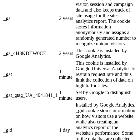
visitor, session and campaign
data and also keeps track of
site usage for the site's
_ga
2 years
analytics report. The cookie
stores information
anonymously and assigns a
randomly generated number to
recognize unique visitors.
This cookie is installed by
_ga_4H8KDTW0CE
2 years
Google Analytics.
This cookie is installed by
Google Universal Analytics to
1
_gat
restrain request rate and thus
minute
limit the collection of data on
high traffic sites.
1
Set by Google to distinguish
_gat_gtag_UA_4041841_1
minute
users.
Installed by Google Analytics,
_gid cookie stores information
on how visitors use a website,
while also creating an
analytics report of the
_gid
1 day
website's performance. Some
of the data that are collected