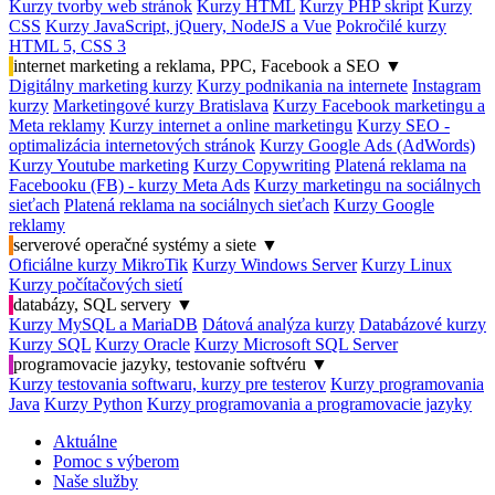
Kurzy tvorby web stránok
Kurzy HTML
Kurzy PHP skript
Kurzy
CSS
Kurzy JavaScript, jQuery, NodeJS a Vue
Pokročilé kurzy
HTML 5, CSS 3
internet marketing a reklama, PPC, Facebook a SEO
▼
Digitálny marketing kurzy
Kurzy podnikania na internete
Instagram
kurzy
Marketingové kurzy Bratislava
Kurzy Facebook marketingu a
Meta reklamy
Kurzy internet a online marketingu
Kurzy SEO -
optimalizácia internetových stránok
Kurzy Google Ads (AdWords)
Kurzy Youtube marketing
Kurzy Copywriting
Platená reklama na
Facebooku (FB) - kurzy Meta Ads
Kurzy marketingu na sociálnych
sieťach
Platená reklama na sociálnych sieťach
Kurzy Google
reklamy
serverové operačné systémy a siete
▼
Oficiálne kurzy MikroTik
Kurzy Windows Server
Kurzy Linux
Kurzy počítačových sietí
databázy, SQL servery
▼
Kurzy MySQL a MariaDB
Dátová analýza kurzy
Databázové kurzy
Kurzy SQL
Kurzy Oracle
Kurzy Microsoft SQL Server
programovacie jazyky, testovanie softvéru
▼
Kurzy testovania softwaru, kurzy pre testerov
Kurzy programovania
Java
Kurzy Python
Kurzy programovania a programovacie jazyky
Aktuálne
Pomoc s výberom
Naše služby