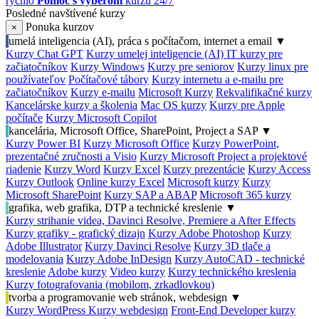
rýchlo
Pomoc s výberom
kurzu 24/7
Posledné navštívené kurzy
Ponuka kurzov
×
umelá inteligencia (AI), práca s počítačom, internet a email
▼
Kurzy Chat GPT
Kurzy umelej inteligencie (AI)
IT kurzy pre
začiatočníkov
Kurzy Windows
Kurzy pre seniorov
Kurzy linux pre
používateľov
Počítačové tábory
Kurzy internetu a e-mailu pre
začiatočníkov
Kurzy e-mailu
Microsoft Kurzy
Rekvalifikačné kurzy
Kancelárske kurzy a školenia
Mac OS kurzy
Kurzy pre Apple
počítače
Kurzy Microsoft Copilot
kancelária, Microsoft Office, SharePoint, Project a SAP
▼
Kurzy Power BI
Kurzy Microsoft Office
Kurzy PowerPoint,
prezentačné zručnosti a Visio
Kurzy Microsoft Project a projektové
riadenie
Kurzy Word
Kurzy Excel
Kurzy prezentácie
Kurzy Access
Kurzy Outlook
Online kurzy Excel
Microsoft kurzy
Kurzy
Microsoft SharePoint
Kurzy SAP a ABAP
Microsoft 365 kurzy
grafika, web grafika, DTP a technické kreslenie
▼
Kurzy strihanie videa, Davinci Resolve, Premiere a After Effects
Kurzy grafiky - grafický dizajn
Kurzy Adobe Photoshop
Kurzy
Adobe Illustrator
Kurzy Davinci Resolve
Kurzy 3D tlače a
modelovania
Kurzy Adobe InDesign
Kurzy AutoCAD - technické
kreslenie
Adobe kurzy
Video kurzy
Kurzy technického kreslenia
Kurzy fotografovania (mobilom, zrkadlovkou)
tvorba a programovanie web stránok, webdesign
▼
Kurzy WordPress
Kurzy webdesign
Front-End Developer kurzy