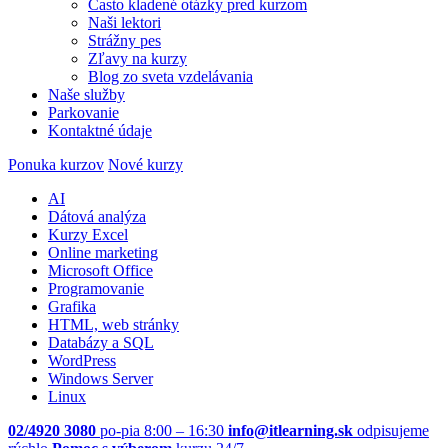
Často kladené otázky pred kurzom
Naši lektori
Strážny pes
Zľavy na kurzy
Blog zo sveta vzdelávania
Naše služby
Parkovanie
Kontaktné údaje
Ponuka kurzov
Nové kurzy
AI
Dátová analýza
Kurzy Excel
Online marketing
Microsoft Office
Programovanie
Grafika
HTML, web stránky
Databázy a SQL
WordPress
Windows Server
Linux
02/4920 3080
po-pia 8:00 – 16:30
info@itlearning.sk
odpisujeme