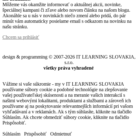
Môžeme vás okamžite informovať o aktuálnej akcii, novinke,
špeciálnej kampani či zľave alebo novom článku na našom blogu.
Akonáhle sa u nás v novinkách niečo zmení alebo pridá, do pár
minút vám automaticky posielame email s odkazom na novinku na
našu stránku.
Chcem sa prihlásiť
design & programming © 2007-2026 IT LEARNING SLOVAKIA,
s.r.o.
všetky práva vyhradené
Vážime si vaše súkromie - my v IT LEARNING SLOVAKIA
používame súbory cookie a podobné technológie na zlepšovanie
vašej používateľskej skúsenosti a na meranie vašich interakcií s
našimi webovými lokalitami, produktami a službami a zároveň ich
používame aj na poskytovanie relevantnejších informácií pri vašom
vyhľadávaní a v reklamách. Ak s tým súhlasíte, kliknite na tlačidlo
Súhlasím. Ak chcete obmedziť súbory cookie, kliknite na tlačidlo
Prispôsobiť.
Súhlasím
Prispôsobiť
Odmietnuť