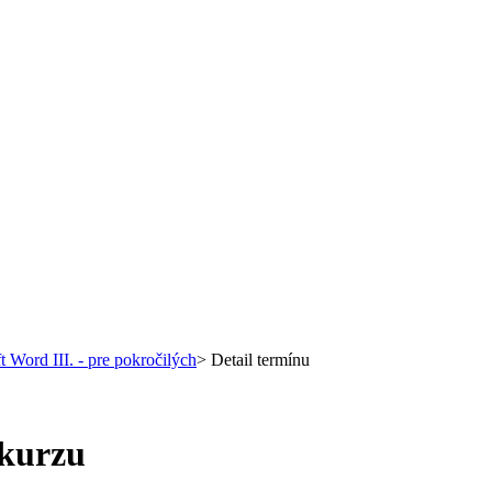
t Word III. - pre pokročilých
>
Detail termínu
 kurzu