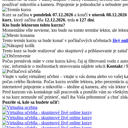
používať mikrofón a kameru. Pripojenie je jednoduché a nebudete pre
Kurz sa začína
v pondelok 07.12.2026
a končí
v utorok 08.12.2026
kurz
, ktorý začína dňa
12.12.2026
, teda
o 127 dní
.
Kto bude lektorom tohto kurzu?
Momentálne ešte nevieme, kto bude na tomto termíne lektor, ale lekto
Tento termín kurzu sa bude konať v počítačových učebniach
živý onl
Tento kurz sa bude realizovať ako skupinový a prihlasovanie je zatiaľ
Počas prestávok máte v cene kurzu kávu, čaj aj filtrovanú vodu z auto
viac, informácie o možnostiach stravovania nájdete sekcii
Kontakt / 
Vitajte v našej virtuálnej učebni – vitajte u vás doma alebo vo vašej
počas celého školenia. Počas kurzu uvidíte lektora, jeho prezentáciu
internetové pripojenie a mikrofón – ideálne aj kamera, aby vás lektor 
Pred kurzom vás kontaktuje náš pracovník a pomôže vám so všetkým, čo
si na kurz nemusíte nič priniesť, stačí iba Vaša prítomnosť a chuť zí
Pozrite si, kde sa budete učiť: