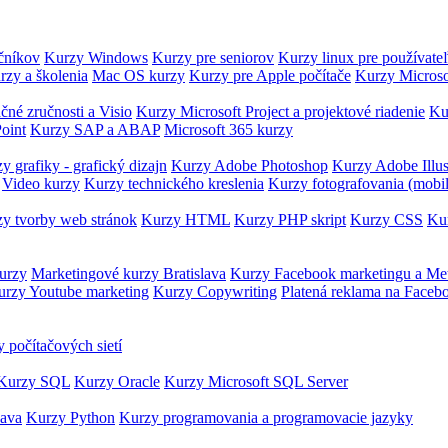
očníkov
Kurzy Windows
Kurzy pre seniorov
Kurzy linux pre používate
rzy a školenia
Mac OS kurzy
Kurzy pre Apple počítače
Kurzy Microso
čné zručnosti a Visio
Kurzy Microsoft Project a projektové riadenie
Ku
oint
Kurzy SAP a ABAP
Microsoft 365 kurzy
y grafiky - grafický dizajn
Kurzy Adobe Photoshop
Kurzy Adobe Illus
Video kurzy
Kurzy technického kreslenia
Kurzy fotografovania (mobi
y tvorby web stránok
Kurzy HTML
Kurzy PHP skript
Kurzy CSS
Kur
urzy
Marketingové kurzy Bratislava
Kurzy Facebook marketingu a Me
urzy Youtube marketing
Kurzy Copywriting
Platená reklama na Faceb
 počítačových sietí
Kurzy SQL
Kurzy Oracle
Kurzy Microsoft SQL Server
Java
Kurzy Python
Kurzy programovania a programovacie jazyky