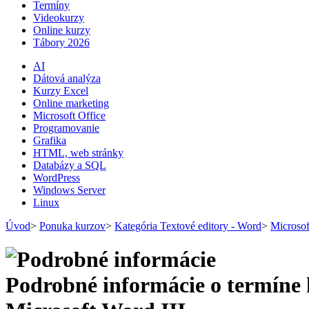
Termíny
Videokurzy
Online kurzy
Tábory 2026
AI
Dátová analýza
Kurzy Excel
Online marketing
Microsoft Office
Programovanie
Grafika
HTML, web stránky
Databázy a SQL
WordPress
Windows Server
Linux
Úvod
>
Ponuka kurzov
>
Kategória Textové editory - Word
>
Microsof
Podrobné informácie o termíne