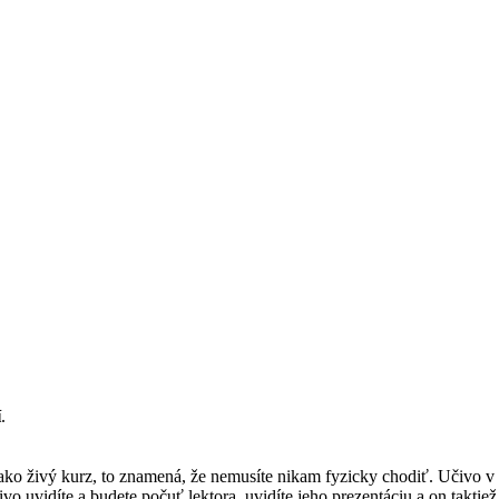
í
.
 ako živý kurz, to znamená, že nemusíte nikam fyzicky chodiť. Učivo v
ivo uvidíte a budete počuť lektora, uvidíte jeho prezentáciu a on takti