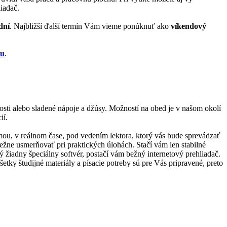
iadač.
dní
. Najbližší ďalší termín Vám vieme ponúknuť ako
víkendový
zu
.
kosti alebo sladené nápoje a džúsy. Možností na obed je v našom okolí
ií.
ormou, v reálnom čase, pod vedením lektora, ktorý vás bude sprevádzať
bežne usmerňovať pri praktických úlohách. Stačí vám len stabilné
ný žiadny špeciálny softvér, postačí vám bežný internetový prehliadač.
tky študijné materiály a písacie potreby sú pre Vás pripravené, preto