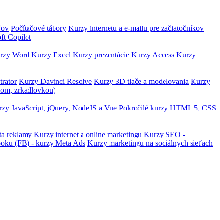
ľov
Počítačové tábory
Kurzy internetu a e-mailu pre začiatočníkov
ft Copilot
rzy Word
Kurzy Excel
Kurzy prezentácie
Kurzy Access
Kurzy
trator
Kurzy Davinci Resolve
Kurzy 3D tlače a modelovania
Kurzy
lom, zrkadlovkou)
zy JavaScript, jQuery, NodeJS a Vue
Pokročilé kurzy HTML 5, CSS
ta reklamy
Kurzy internet a online marketingu
Kurzy SEO -
ooku (FB) - kurzy Meta Ads
Kurzy marketingu na sociálnych sieťach