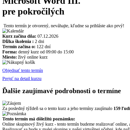
Microsoft Word III.
pre pokročilých
Tento termín je otvorený, neváhajte, kľudne sa prihláste ako prvý!
Kurz začína dňa:
07.12.2026
Dĺžka školenia :
2 dni
Termín začína o:
122 dní
Forma:
denný kurz od 09:00 do 15:00
Miesto:
živý online kurz
Objednať tento termín
Prejsť na detail kurzu
Ďalšie zaujímavé podrobnosti o termíne
Za posledný týždeň sa o tento kurz a jeho termíny zaujímalo
159 ľud
Tento termín má dôležitú poznámku:
Online skupinový živý kurz - tento termín budeme realizovať online,
Realizovať sa bude v malej skupine v našej virtuálnej učebni, kde naž