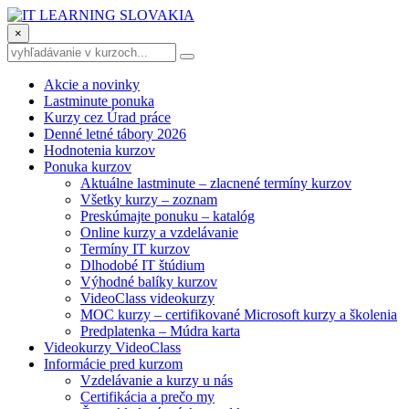
×
Akcie a novinky
Lastminute ponuka
Kurzy cez Úrad práce
Denné letné tábory 2026
Hodnotenia kurzov
Ponuka kurzov
Aktuálne lastminute – zlacnené termíny kurzov
Všetky kurzy – zoznam
Preskúmajte ponuku – katalóg
Online kurzy a vzdelávanie
Termíny IT kurzov
Dlhodobé IT štúdium
Výhodné balíky kurzov
VideoClass videokurzy
MOC kurzy – certifikované Microsoft kurzy a školenia
Predplatenka – Múdra karta
Videokurzy VideoClass
Informácie pred kurzom
Vzdelávanie a kurzy u nás
Certifikácia a prečo my