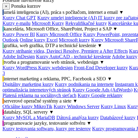
Posledné navštívené kurzy
Ponuka kurzov
×
umelá inteligencia (AI), práca s počítačom, internet a email
▼
Kurzy Chat GPT
Kurzy umelej inteligencie (AI)
IT kurzy pre začiat
Kurzy e-mailu
Microsoft Kurzy
Rekvalifikačné kurzy
Kancelárske ku
kancelária, Microsoft Office, SharePoint, Project a SAP
▼
Kurzy Power BI
Kurzy Microsoft Office
Kurzy PowerPoint, prezenta
Outlook
Online kurzy Excel
Microsoft kurzy
Kurzy Microsoft ShareP
grafika, web grafika, DTP a technické kreslenie
▼
Kurzy strihanie videa, Davinci Resolve, Premiere a After Effects
Kurz
Adobe InDesign
Kurzy AutoCAD - technické kreslenie
Adobe kurzy
tvorba a programovanie web stránok, webdesign
▼
Kurzy WordPress
Kurzy webdesign
Front-End Developer kurzy
Kurz
3
internet marketing a reklama, PPC, Facebook a SEO
▼
Digitálny marketing kurzy
Kurzy podnikania na internete
Instagram k
optimalizácia internetových stránok
Kurzy Google Ads (AdWords)
K
Platená reklama na sociálnych sieťach
Kurzy Google reklamy
serverové operačné systémy a siete
▼
Oficiálne kurzy MikroTik
Kurzy Windows Server
Kurzy Linux
Kurzy
databázy, SQL servery
▼
Kurzy MySQL a MariaDB
Dátová analýza kurzy
Databázové kurzy
programovacie jazyky, testovanie softvéru
▼
Kurzy testovania softwaru, kurzy pre testerov
Kurzy programovania 