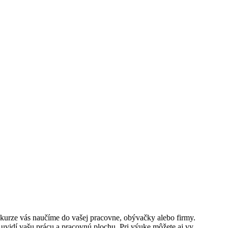
 kurze vás naučíme do vašej pracovne, obývačky alebo firmy.
ež uvidí vašu prácu a pracovnú plochu. Pri výuke môžete aj vy