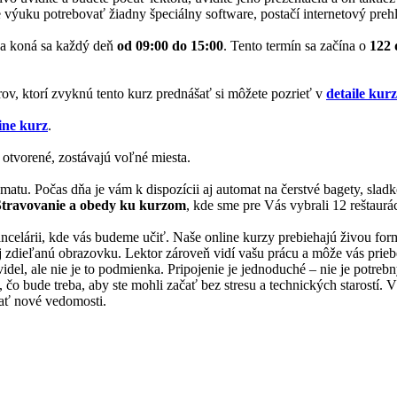
 výuku potrebovať žiadny špeciálny software, postačí internetový prehl
a koná sa každý deň
od 09:00 do 15:00
. Tento termín sa začína o
122 
rov, ktorí zvyknú tento kurz prednášať si môžete pozrieť v
detaile kur
ine kurz
.
 otvorené, zostávajú voľné miesta.
matu. Počas dňa je vám k dispozícii aj automat na čerstvé bagety, slad
Stravovanie a obedy ku kurzom
, kde sme pre Vás vybrali 12 reštaurác
 kancelárii, kde vás budeme učiť. Naše online kurzy prebiehajú živou f
 aj zdieľanú obrazovku. Lektor zároveň vidí vašu prácu a môže vás prie
videl, ale nie je to podmienka. Pripojenie je jednoduché – nie je potreb
 bude treba, aby ste mohli začať bez stresu a technických starostí. Vše
skať nové vedomosti.