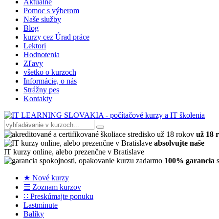
Aktuálne
Pomoc s výberom
Naše služby
Blog
kurzy cez Úrad práce
Lektori
Hodnotenia
Zľavy
všetko o kurzoch
Informácie, o nás
Strážny pes
Kontakty
už 18 
absolvujte naše
IT kurzy online, alebo prezenčne v Bratislave
100% garancia
s
★ Nové kurzy
☰ Zoznam kurzov
∷ Preskúmajte ponuku
Lastminute
Balíky