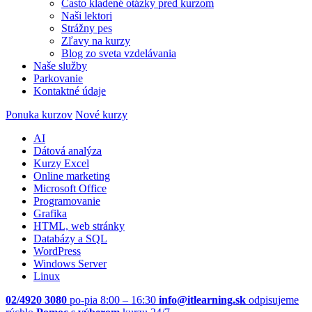
Často kladené otázky pred kurzom
Naši lektori
Strážny pes
Zľavy na kurzy
Blog zo sveta vzdelávania
Naše služby
Parkovanie
Kontaktné údaje
Ponuka kurzov
Nové kurzy
AI
Dátová analýza
Kurzy Excel
Online marketing
Microsoft Office
Programovanie
Grafika
HTML, web stránky
Databázy a SQL
WordPress
Windows Server
Linux
02/4920 3080
po-pia 8:00 – 16:30
info@itlearning.sk
odpisujeme