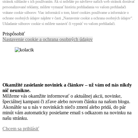
stránok súhlasíte s ich používaním. Ak si neželáte po návšteve našich web stránok dostávať
personalizované reklamy, môžete vymazať históriu prehliadania vo vašom prehliadači
vrátane cookie súborov. Viac informácií o tom, ktoré cookies používame a informácie o
ochrane osobných údajov nájdete v časti „Nastavenie cookie a ochrana osobných údajov“.
Ukladanie súborov cookie si môžete nastaviť či vypnúť vo vašom prehliadači.
Prispôsobiť
Nastavenie cookie a ochrana osobných údajov
Okamžité zasielanie noviniek a článkov – u
ž vám od nás nikdy
nič neunikne.
Môžeme vás okamžite informovať o aktuálnej akcii, novinke,
špeciálnej kampani či zľave alebo novom článku na našom blogu.
Akonáhle sa u nás v novinkách niečo zmení alebo pridá, do pár
minút vám automaticky posielame email s odkazom na novinku na
našu stránku.
Chcem sa prihlásiť