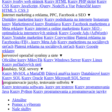
Kurzy tvorby web stránok
Kurzy HTML
Kurzy PHP skript
Kurzy
CSS
Kurzy JavaScript, jQuery, NodeJS a Vue
Pokročilé kurzy
HTML 5, CSS 3
internet marketing a reklama, PPC, Facebook a SEO
▼
Digitálny marketing kurzy
Kurzy podnikania na internete
Instagram
kurzy
Marketingové kurzy Bratislava
Kurzy Facebook marketingu a
Meta reklamy
Kurzy internet a online marketingu
Kurzy SEO -
optimalizácia internetových stránok
Kurzy Google Ads (AdWords)
Kurzy Youtube marketing
Kurzy Copywriting
Platená reklama na
Facebooku (FB) - kurzy Meta Ads
Kurzy marketingu na sociálnych
sieťach
Platená reklama na sociálnych sieťach
Kurzy Google
reklamy
serverové operačné systémy a siete
▼
Oficiálne kurzy MikroTik
Kurzy Windows Server
Kurzy Linux
Kurzy počítačových sietí
databázy, SQL servery
▼
Kurzy MySQL a MariaDB
Dátová analýza kurzy
Databázové kurzy
Kurzy SQL
Kurzy Oracle
Kurzy Microsoft SQL Server
programovacie jazyky, testovanie softvéru
▼
Kurzy testovania softwaru, kurzy pre testerov
Kurzy programovania
Java
Kurzy Python
Kurzy programovania a programovacie jazyky
Aktuálne
Pomoc s výberom
Naše služby