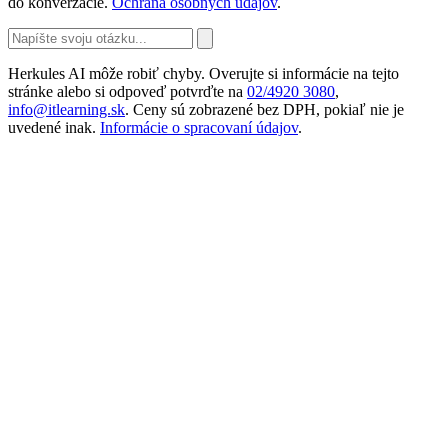
do konverzácie.
Ochrana osobných údajov
.
Herkules AI môže robiť chyby. Overujte si informácie na tejto
stránke alebo si odpoveď potvrďte na
02/4920 3080
,
info@itlearning.sk
. Ceny sú zobrazené bez DPH, pokiaľ nie je
uvedené inak.
Informácie o spracovaní údajov
.