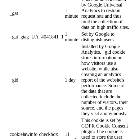
by Google Universal
1
Analytics to restrain
_gat
minute
request rate and thus
limit the collection of
data on high traffic sites.
1
Set by Google to
_gat_gtag_UA_4041841_1
minute
distinguish users.
Installed by Google
Analytics, _gid cookie
stores information on
how visitors use a
website, while also
creating an analytics
_gid
1 day
report of the website's
performance. Some of
the data that are
collected include the
number of visitors, their
source, and the pages
they visit anonymously.
This cookie is set by
GDPR Cookie Consent
plugin. The cookie is
cookielawinfo-checkbox-
11
used to store the user