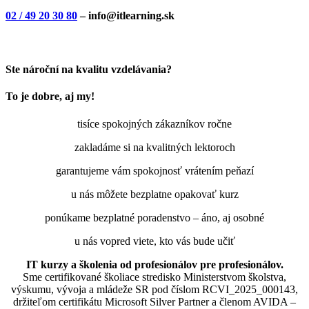
02 / 49 20 30 80
– info@itlearning.sk
Ste nároční na kvalitu vzdelávania?
To je dobre, aj my!
tisíce spokojných zákazníkov ročne
zakladáme si na kvalitných lektoroch
garantujeme vám spokojnosť vrátením peňazí
u nás môžete bezplatne opakovať kurz
ponúkame bezplatné poradenstvo – áno, aj osobné
u nás vopred viete, kto vás bude učiť
IT kurzy a školenia od profesionálov pre profesionálov.
Sme certifikované školiace stredisko Ministerstvom školstva,
výskumu, vývoja a mládeže SR pod číslom RCVI_2025_000143,
držiteľom certifikátu Microsoft Silver Partner a členom AVIDA –