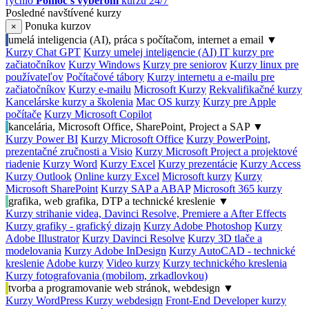
rýchlo
Pomoc s výberom
kurzu 24/7
Posledné navštívené kurzy
Ponuka kurzov
×
umelá inteligencia (AI), práca s počítačom, internet a email
▼
Kurzy Chat GPT
Kurzy umelej inteligencie (AI)
IT kurzy pre
začiatočníkov
Kurzy Windows
Kurzy pre seniorov
Kurzy linux pre
používateľov
Počítačové tábory
Kurzy internetu a e-mailu pre
začiatočníkov
Kurzy e-mailu
Microsoft Kurzy
Rekvalifikačné kurzy
Kancelárske kurzy a školenia
Mac OS kurzy
Kurzy pre Apple
počítače
Kurzy Microsoft Copilot
kancelária, Microsoft Office, SharePoint, Project a SAP
▼
Kurzy Power BI
Kurzy Microsoft Office
Kurzy PowerPoint,
prezentačné zručnosti a Visio
Kurzy Microsoft Project a projektové
riadenie
Kurzy Word
Kurzy Excel
Kurzy prezentácie
Kurzy Access
Kurzy Outlook
Online kurzy Excel
Microsoft kurzy
Kurzy
Microsoft SharePoint
Kurzy SAP a ABAP
Microsoft 365 kurzy
grafika, web grafika, DTP a technické kreslenie
▼
Kurzy strihanie videa, Davinci Resolve, Premiere a After Effects
Kurzy grafiky - grafický dizajn
Kurzy Adobe Photoshop
Kurzy
Adobe Illustrator
Kurzy Davinci Resolve
Kurzy 3D tlače a
modelovania
Kurzy Adobe InDesign
Kurzy AutoCAD - technické
kreslenie
Adobe kurzy
Video kurzy
Kurzy technického kreslenia
Kurzy fotografovania (mobilom, zrkadlovkou)
tvorba a programovanie web stránok, webdesign
▼
Kurzy WordPress
Kurzy webdesign
Front-End Developer kurzy