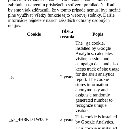
zabrániť nastavením príslušného softvéru prehliadača. Radi
by sme však zdôraznili, že v tomto prípade nemusí byť možné
plne využívať všetky funkcie tejto webovej stránky. Ďalšie
informácie nájdete v našich zásadách ochrany osobných
údajov.
Dĺžka
Cookie
Popis
trvania
The _ga cookie,
installed by Google
Analytics, calculates
visitor, session and
campaign data and also
keeps track of site usage
for the site's analytics
_ga
2 years
report. The cookie
stores information
anonymously and
assigns a randomly
generated number to
recognize unique
visitors.
This cookie is installed
_ga_4H8KDTW0CE
2 years
by Google Analytics.
This cookie is installed