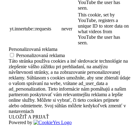
YouTube the user has
seen.
This cookie, set by
YouTube, registers a
unique ID to store data on
yt.innertube::requests
never
what videos from
YouTube the user has
seen.
Personalizovaná reklama
Personalizovaná reklama
Táto stránka používa cookies a iné sledovacie technológie na
zlepšenie vášho zážitku pri prehliadaní, na analýzu
návštevnosti stránky, a na zobrazovanie personalizovanej
reklamy. Súhlasom s cookies umožníte, aby sme zbierali údaje
o vašom správaní na webe, vrátane ad_user_data a
ad_personalization. Tieto informácie nám pomáhajú a našim
partnerom poskytovať vám relevantnejšiu reklamu a lepšie
online služby. Môžete si vybrať, či tieto cookies prijmete
alebo odmietnete. Svoj súhlas môžete kedykoľvek zmeniť v
nastaveniach
ULOŽIŤ A PRIJAŤ
Powered by