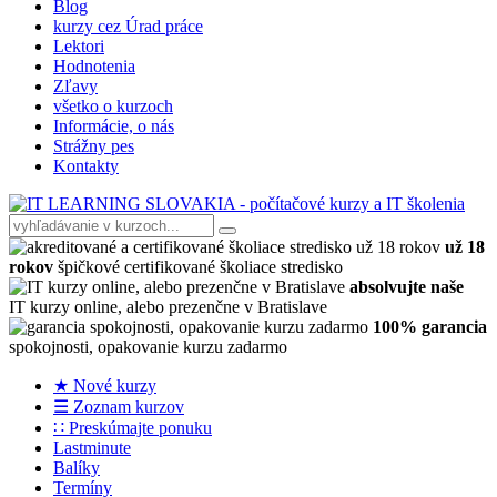
Blog
kurzy cez Úrad práce
Lektori
Hodnotenia
Zľavy
všetko o kurzoch
Informácie, o nás
Strážny pes
Kontakty
už 18
rokov
špičkové certifikované školiace stredisko
absolvujte naše
IT kurzy online, alebo prezenčne v Bratislave
100% garancia
spokojnosti, opakovanie kurzu zadarmo
★ Nové kurzy
☰ Zoznam kurzov
∷ Preskúmajte ponuku
Lastminute
Balíky
Termíny