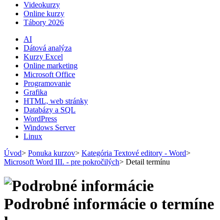
Videokurzy
Online kurzy
Tábory 2026
AI
Dátová analýza
Kurzy Excel
Online marketing
Microsoft Office
Programovanie
Grafika
HTML, web stránky
Databázy a SQL
WordPress
Windows Server
Linux
Úvod
>
Ponuka kurzov
>
Kategória Textové editory - Word
>
Microsoft Word III. - pre pokročilých
>
Detail termínu
Podrobné informácie o termíne