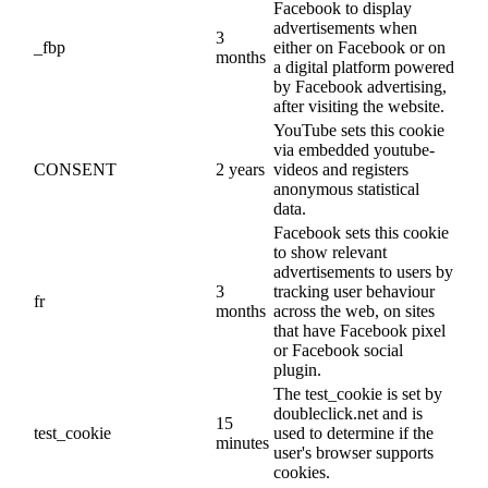
Facebook to display
advertisements when
3
_fbp
either on Facebook or on
months
a digital platform powered
by Facebook advertising,
after visiting the website.
YouTube sets this cookie
via embedded youtube-
CONSENT
2 years
videos and registers
anonymous statistical
data.
Facebook sets this cookie
to show relevant
advertisements to users by
3
tracking user behaviour
fr
months
across the web, on sites
that have Facebook pixel
or Facebook social
plugin.
The test_cookie is set by
doubleclick.net and is
15
test_cookie
used to determine if the
minutes
user's browser supports
cookies.