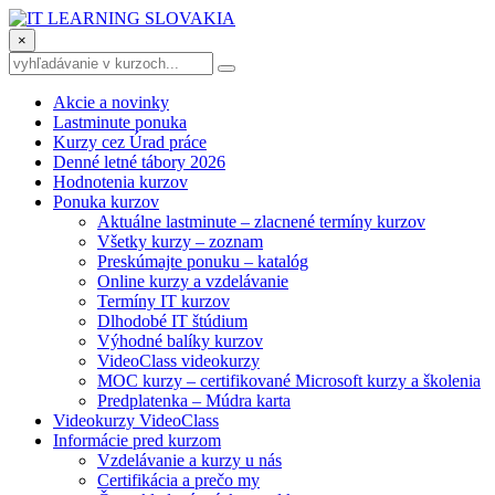
×
Akcie a novinky
Lastminute ponuka
Kurzy cez Úrad práce
Denné letné tábory 2026
Hodnotenia kurzov
Ponuka kurzov
Aktuálne lastminute – zlacnené termíny kurzov
Všetky kurzy – zoznam
Preskúmajte ponuku – katalóg
Online kurzy a vzdelávanie
Termíny IT kurzov
Dlhodobé IT štúdium
Výhodné balíky kurzov
VideoClass videokurzy
MOC kurzy – certifikované Microsoft kurzy a školenia
Predplatenka – Múdra karta
Videokurzy VideoClass
Informácie pred kurzom
Vzdelávanie a kurzy u nás
Certifikácia a prečo my