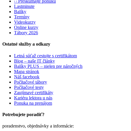
∷ Preskúmajte ponuku
Lastminute
Balíky
Termíny
Videokurzy
Online kurzy
Tábory 2026
Ostatné služby a odkazy
Letná súťaž cestujte s certifikátom
Blog – naše IT články
Balíky PLUS – nielen pre náročných
Mapa stránok
Náš facebook
Počítačové tábory
Počítačové testy
Zaujímavé certifikáty
Kariéra lektora u nás
Ponuka na prenájom
Potrebujete poradiť?
poradenstvo, objednávky a informácie: