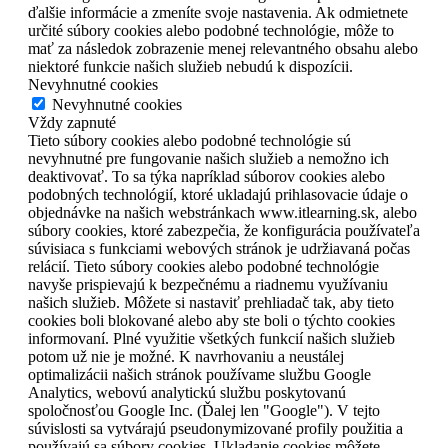
ďalšie informácie a zmeníte svoje nastavenia. Ak odmietnete
určité súbory cookies alebo podobné technológie, môže to
mať za následok zobrazenie menej relevantného obsahu alebo
niektoré funkcie našich služieb nebudú k dispozícii.
Nevyhnutné cookies
Nevyhnutné cookies
Vždy zapnuté
Tieto súbory cookies alebo podobné technológie sú
nevyhnutné pre fungovanie našich služieb a nemožno ich
deaktivovať. To sa týka napríklad súborov cookies alebo
podobných technológií, ktoré ukladajú prihlasovacie údaje o
objednávke na našich webstránkach www.itlearning.sk, alebo
súbory cookies, ktoré zabezpečia, že konfigurácia používateľa
súvisiaca s funkciami webových stránok je udržiavaná počas
relácií. Tieto súbory cookies alebo podobné technológie
navyše prispievajú k bezpečnému a riadnemu využívaniu
našich služieb. Môžete si nastaviť prehliadač tak, aby tieto
cookies boli blokované alebo aby ste boli o týchto cookies
informovaní. Plné využitie všetkých funkcií našich služieb
potom už nie je možné. K navrhovaniu a neustálej
optimalizácii našich stránok používame službu Google
Analytics, webovú analytickú službu poskytovanú
spoločnosťou Google Inc. (Ďalej len "Google"). V tejto
súvislosti sa vytvárajú pseudonymizované profily použitia a
používajú sa súbory cookies. Ukladanie cookies môžete