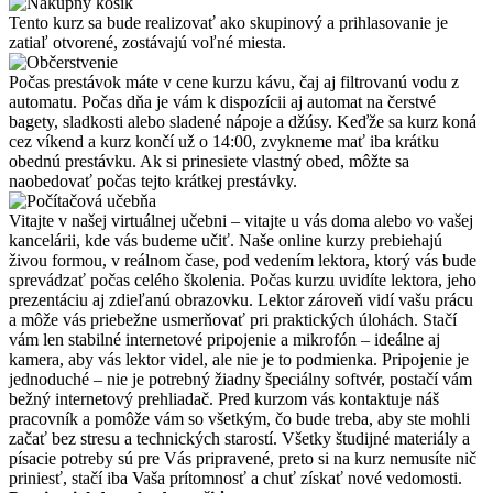
Tento kurz sa bude realizovať ako skupinový a prihlasovanie je
zatiaľ otvorené, zostávajú voľné miesta.
Počas prestávok máte v cene kurzu kávu, čaj aj filtrovanú vodu z
automatu. Počas dňa je vám k dispozícii aj automat na čerstvé
bagety, sladkosti alebo sladené nápoje a džúsy. Keďže sa kurz koná
cez víkend a kurz končí už o 14:00, zvykneme mať iba krátku
obednú prestávku. Ak si prinesiete vlastný obed, môžte sa
naobedovať počas tejto krátkej prestávky.
Vitajte v našej virtuálnej učebni – vitajte u vás doma alebo vo vašej
kancelárii, kde vás budeme učiť. Naše online kurzy prebiehajú
živou formou, v reálnom čase, pod vedením lektora, ktorý vás bude
sprevádzať počas celého školenia. Počas kurzu uvidíte lektora, jeho
prezentáciu aj zdieľanú obrazovku. Lektor zároveň vidí vašu prácu
a môže vás priebežne usmerňovať pri praktických úlohách. Stačí
vám len stabilné internetové pripojenie a mikrofón – ideálne aj
kamera, aby vás lektor videl, ale nie je to podmienka. Pripojenie je
jednoduché – nie je potrebný žiadny špeciálny softvér, postačí vám
bežný internetový prehliadač. Pred kurzom vás kontaktuje náš
pracovník a pomôže vám so všetkým, čo bude treba, aby ste mohli
začať bez stresu a technických starostí. Všetky študijné materiály a
písacie potreby sú pre Vás pripravené, preto si na kurz nemusíte nič
priniesť, stačí iba Vaša prítomnosť a chuť získať nové vedomosti.