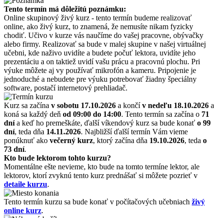
Tento termín má dôležitú poznámku:
Online skupinový živý kurz - tento termín budeme realizovať
online, ako živý kurz, to znamená, že nemusíte nikam fyzicky
chodiť. Učivo v kurze vás naučíme do vašej pracovne, obývačky
alebo firmy. Realizovať sa bude v malej skupine v našej virtuálnej
učebni, kde naživo uvidíte a budete počuť lektora, uvidíte jeho
prezentáciu a on taktiež uvidí vašu prácu a pracovnú plochu. Pri
výuke môžete aj vy používať mikrofón a kameru. Pripojenie je
jednoduché a nebudete pre výuku potrebovať žiadny špeciálny
software, postačí internetový prehliadač.
Kurz sa začína
v sobotu 17.10.2026
a končí
v nedeľu 18.10.2026
a
koná sa každý deň
od 09:00 do 14:00
. Tento termín sa začína o
71
dní
a keď ho premeškáte, ďalší víkendový kurz sa bude konať
o 99
dní
, teda dňa
14.11.2026
. Najbližší ďalší termín Vám vieme
ponúknuť ako
večerný kurz
, ktorý začína dňa
19.10.2026
, teda
o
73 dní
.
Kto bude lektorom tohto kurzu?
Momentálne ešte nevieme, kto bude na tomto termíne lektor, ale
lektorov, ktorí zvyknú tento kurz prednášať si môžete pozrieť v
detaile kurzu
.
Tento termín kurzu sa bude konať v počítačových učebniach
živý
online kurz
.