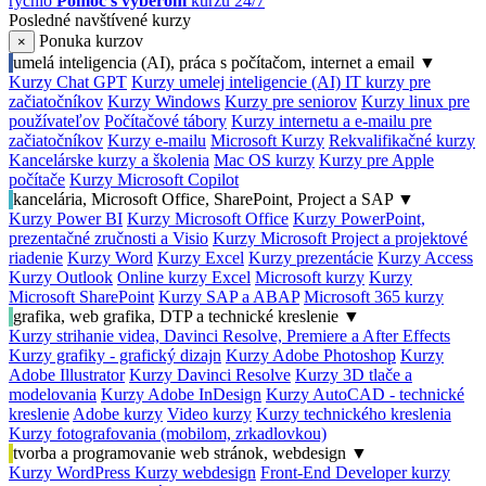
rýchlo
Pomoc s výberom
kurzu 24/7
Posledné navštívené kurzy
Ponuka kurzov
×
umelá inteligencia (AI), práca s počítačom, internet a email
▼
Kurzy Chat GPT
Kurzy umelej inteligencie (AI)
IT kurzy pre
začiatočníkov
Kurzy Windows
Kurzy pre seniorov
Kurzy linux pre
používateľov
Počítačové tábory
Kurzy internetu a e-mailu pre
začiatočníkov
Kurzy e-mailu
Microsoft Kurzy
Rekvalifikačné kurzy
Kancelárske kurzy a školenia
Mac OS kurzy
Kurzy pre Apple
počítače
Kurzy Microsoft Copilot
kancelária, Microsoft Office, SharePoint, Project a SAP
▼
Kurzy Power BI
Kurzy Microsoft Office
Kurzy PowerPoint,
prezentačné zručnosti a Visio
Kurzy Microsoft Project a projektové
riadenie
Kurzy Word
Kurzy Excel
Kurzy prezentácie
Kurzy Access
Kurzy Outlook
Online kurzy Excel
Microsoft kurzy
Kurzy
Microsoft SharePoint
Kurzy SAP a ABAP
Microsoft 365 kurzy
grafika, web grafika, DTP a technické kreslenie
▼
Kurzy strihanie videa, Davinci Resolve, Premiere a After Effects
Kurzy grafiky - grafický dizajn
Kurzy Adobe Photoshop
Kurzy
Adobe Illustrator
Kurzy Davinci Resolve
Kurzy 3D tlače a
modelovania
Kurzy Adobe InDesign
Kurzy AutoCAD - technické
kreslenie
Adobe kurzy
Video kurzy
Kurzy technického kreslenia
Kurzy fotografovania (mobilom, zrkadlovkou)
tvorba a programovanie web stránok, webdesign
▼
Kurzy WordPress
Kurzy webdesign
Front-End Developer kurzy