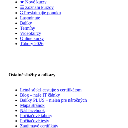
★ Nové kurzy
☰ Zoznam kurzov
∷ Preskúmajte ponuku
Lastminute
Balíky
Termíny
Videokurzy
Online kurzy
Tábory 2026
Ostatné služby a odkazy
Letná súťaž cestujte s certifikátom
Blog – naše IT články
Balíky PLUS – nielen pre náročných
Mapa stránok
Náš facebook
Počítačové tábory
Počítačové testy
Zaujímavé certifikáty