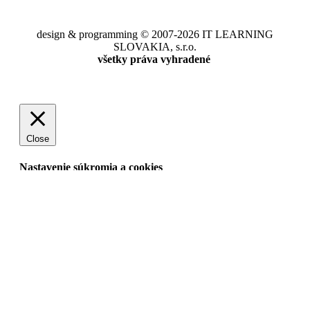
design & programming © 2007-2026 IT LEARNING
SLOVAKIA, s.r.o.
všetky práva vyhradené
Close
Nastavenie súkromia a cookies
Keď navštívite webové stránky, niektoré informácie je možné
prostredníctvom vášho prehliadača vyvolať alebo uložiť vo
forme súborov cookies alebo podobných technológií. Môžu to
byť informácie o vás, vašom nastavení alebo zariadení. Tieto
informácie používame na zlepšenie a personalizáciu vášho
používateľského dojmu na našich webových stránkach -
vrátane zobrazovania relevantného obsahu/reklamy na
stránkach poskytovateľov tretích strán, či na sociálnych
sieťach. Pretože chceme nechať rozhodnutie na vás, ako
chcete naše ponuky využívať, môžete sami kontrolovať