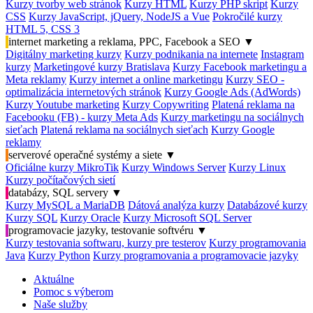
Kurzy tvorby web stránok
Kurzy HTML
Kurzy PHP skript
Kurzy
CSS
Kurzy JavaScript, jQuery, NodeJS a Vue
Pokročilé kurzy
HTML 5, CSS 3
internet marketing a reklama, PPC, Facebook a SEO
▼
Digitálny marketing kurzy
Kurzy podnikania na internete
Instagram
kurzy
Marketingové kurzy Bratislava
Kurzy Facebook marketingu a
Meta reklamy
Kurzy internet a online marketingu
Kurzy SEO -
optimalizácia internetových stránok
Kurzy Google Ads (AdWords)
Kurzy Youtube marketing
Kurzy Copywriting
Platená reklama na
Facebooku (FB) - kurzy Meta Ads
Kurzy marketingu na sociálnych
sieťach
Platená reklama na sociálnych sieťach
Kurzy Google
reklamy
serverové operačné systémy a siete
▼
Oficiálne kurzy MikroTik
Kurzy Windows Server
Kurzy Linux
Kurzy počítačových sietí
databázy, SQL servery
▼
Kurzy MySQL a MariaDB
Dátová analýza kurzy
Databázové kurzy
Kurzy SQL
Kurzy Oracle
Kurzy Microsoft SQL Server
programovacie jazyky, testovanie softvéru
▼
Kurzy testovania softwaru, kurzy pre testerov
Kurzy programovania
Java
Kurzy Python
Kurzy programovania a programovacie jazyky
Aktuálne
Pomoc s výberom
Naše služby