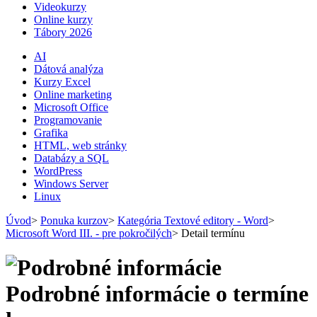
Videokurzy
Online kurzy
Tábory 2026
AI
Dátová analýza
Kurzy Excel
Online marketing
Microsoft Office
Programovanie
Grafika
HTML, web stránky
Databázy a SQL
WordPress
Windows Server
Linux
Úvod
>
Ponuka kurzov
>
Kategória Textové editory - Word
>
Microsoft Word III. - pre pokročilých
>
Detail termínu
Podrobné informácie o termíne