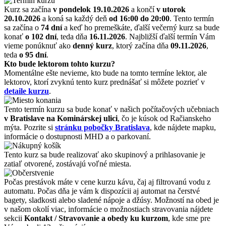
Kurz sa začína
v pondelok 19.10.2026
a končí
v utorok
20.10.2026
a koná sa každý deň
od 16:00 do 20:00
. Tento termín
sa začína o
74 dní
a keď ho premeškáte, ďalší večerný kurz sa bude
konať
o 102 dní
, teda dňa
16.11.2026
. Najbližší ďalší termín Vám
vieme ponúknuť ako
denný kurz
, ktorý začína dňa
09.11.2026
,
teda
o 95 dní
.
Kto bude lektorom tohto kurzu?
Momentálne ešte nevieme, kto bude na tomto termíne lektor, ale
lektorov, ktorí zvyknú tento kurz prednášať si môžete pozrieť v
detaile kurzu
.
Tento termín kurzu sa bude konať v našich počítačových učebniach
v Bratislave na Kominárskej ulici
, čo je kúsok od Račianskeho
mýta. Pozrite si
stránku pobočky Bratislava
, kde nájdete mapku,
informácie o dostupnosti MHD a o parkovaní.
Tento kurz sa bude realizovať ako skupinový a prihlasovanie je
zatiaľ otvorené, zostávajú voľné miesta.
Počas prestávok máte v cene kurzu kávu, čaj aj filtrovanú vodu z
automatu. Počas dňa je vám k dispozícii aj automat na čerstvé
bagety, sladkosti alebo sladené nápoje a džúsy. Možností na obed je
v našom okolí viac, informácie o možnostiach stravovania nájdete
sekcii
Kontakt / Stravovanie a obedy ku kurzom
, kde sme pre