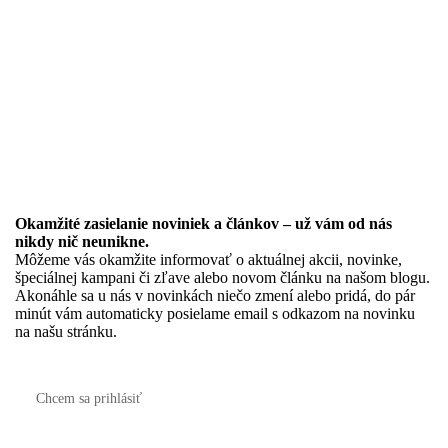
Okamžité zasielanie noviniek a článkov – u
ž vám od nás
nikdy nič neunikne.
Môžeme vás okamžite informovať o aktuálnej akcii, novinke,
špeciálnej kampani či zľave alebo novom článku na našom blogu.
Akonáhle sa u nás v novinkách niečo zmení alebo pridá, do pár
minút vám automaticky posielame email s odkazom na novinku
na našu stránku.
Chcem sa prihlásiť