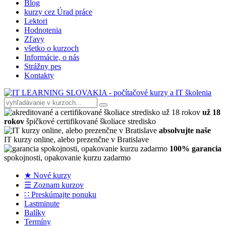
Blog
kurzy cez Úrad práce
Lektori
Hodnotenia
Zľavy
všetko o kurzoch
Informácie, o nás
Strážny pes
Kontakty
už 18
rokov
špičkové certifikované školiace stredisko
absolvujte naše
IT kurzy online, alebo prezenčne v Bratislave
100% garancia
spokojnosti, opakovanie kurzu zadarmo
★ Nové kurzy
☰ Zoznam kurzov
∷ Preskúmajte ponuku
Lastminute
Balíky
Termíny