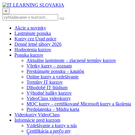
×
Akcie a novinky
Lastminute ponuka
Kurzy cez Úrad práce
Denné letné tábory 2026
Hodnotenia kurzov
Ponuka kurzov
Aktuálne lastminute – zlacnené termíny kurzov
Všetky kurzy – zoznam
Preskúmajte ponuku – katalóg
Online kurzy a vzdelávanie
Termíny IT kurzov
Dlhodobé IT štúdium
Výhodné balíky kurzov
VideoClass videokurzy
MOC kurzy – certifikované Microsoft kurzy a školenia
Predplatenka – Múdra karta
Videokurzy VideoClass
Informácie pred kurzom
Vzdelávanie a kurzy u nás
Certifikácia a prečo my