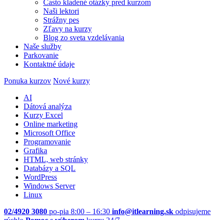
Často kladené otázky pred kurzom
Naši lektori
Strážny pes
Zľavy na kurzy
Blog zo sveta vzdelávania
Naše služby
Parkovanie
Kontaktné údaje
Ponuka kurzov
Nové kurzy
AI
Dátová analýza
Kurzy Excel
Online marketing
Microsoft Office
Programovanie
Grafika
HTML, web stránky
Databázy a SQL
WordPress
Windows Server
Linux
02/4920 3080
po-pia 8:00 – 16:30
info@itlearning.sk
odpisujeme