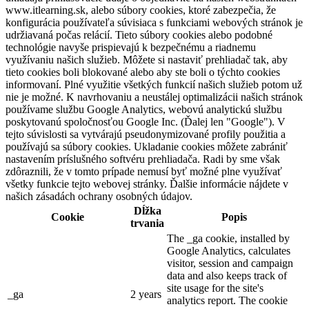
www.itlearning.sk, alebo súbory cookies, ktoré zabezpečia, že
konfigurácia používateľa súvisiaca s funkciami webových stránok je
udržiavaná počas relácií. Tieto súbory cookies alebo podobné
technológie navyše prispievajú k bezpečnému a riadnemu
využívaniu našich služieb. Môžete si nastaviť prehliadač tak, aby
tieto cookies boli blokované alebo aby ste boli o týchto cookies
informovaní. Plné využitie všetkých funkcií našich služieb potom už
nie je možné. K navrhovaniu a neustálej optimalizácii našich stránok
používame službu Google Analytics, webovú analytickú službu
poskytovanú spoločnosťou Google Inc. (Ďalej len "Google"). V
tejto súvislosti sa vytvárajú pseudonymizované profily použitia a
používajú sa súbory cookies. Ukladanie cookies môžete zabrániť
nastavením príslušného softvéru prehliadača. Radi by sme však
zdôraznili, že v tomto prípade nemusí byť možné plne využívať
všetky funkcie tejto webovej stránky. Ďalšie informácie nájdete v
našich zásadách ochrany osobných údajov.
Dĺžka
Cookie
Popis
trvania
The _ga cookie, installed by
Google Analytics, calculates
visitor, session and campaign
data and also keeps track of
site usage for the site's
_ga
2 years
analytics report. The cookie