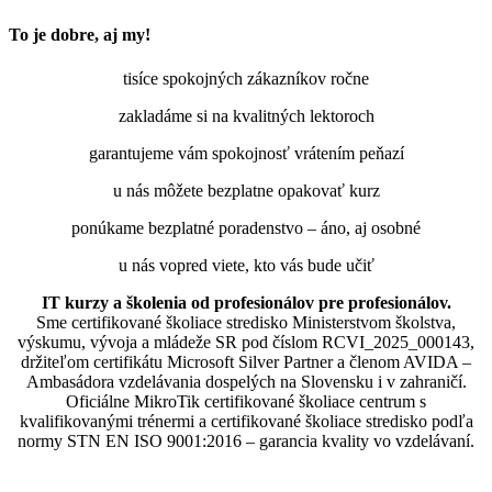
To je dobre, aj my!
tisíce spokojných zákazníkov ročne
zakladáme si na kvalitných lektoroch
garantujeme vám spokojnosť vrátením peňazí
u nás môžete bezplatne opakovať kurz
ponúkame bezplatné poradenstvo – áno, aj osobné
u nás vopred viete, kto vás bude učiť
IT kurzy a školenia od profesionálov pre profesionálov.
Sme certifikované školiace stredisko Ministerstvom školstva,
výskumu, vývoja a mládeže SR pod číslom RCVI_2025_000143,
držiteľom certifikátu Microsoft Silver Partner a členom AVIDA –
Ambasádora vzdelávania dospelých na Slovensku i v zahraničí.​​​​​​​​​​​​​​​​
Oficiálne MikroTik certifikované školiace centrum s
kvalifikovanými trénermi ​​​​​​​​​​a certifikované školiace stredisko podľa
normy STN EN ISO 9001:2016 – garancia kvality vo vzdelávaní.