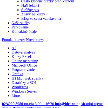
Často kladené otázky pred kurzom
Naši lektori
Strážny pes
Zľavy na kurzy
Blog zo sveta vzdelávania
Naše služby
Parkovanie
Kontaktné údaje
Ponuka kurzov
Nové kurzy
AI
Dátová analýza
Kurzy Excel
Online marketing
Microsoft Office
Programovanie
Grafika
HTML, web stránky
Databázy a SQL
WordPress
Windows Server
Linux
02/4920 3080
po-pia 8:00 – 16:30
info@itlearning.sk
odpisujeme