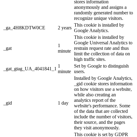
stores information
anonymously and assigns a
randomly generated number to
recognize unique visitors.
This cookie is installed by
_ga_4H8KDTW0CE
2 years
Google Analytics.
This cookie is installed by
Google Universal Analytics to
1
_gat
restrain request rate and thus
minute
limit the collection of data on
high traffic sites.
1
Set by Google to distinguish
_gat_gtag_UA_4041841_1
minute
users.
Installed by Google Analytics,
_gid cookie stores information
on how visitors use a website,
while also creating an
analytics report of the
_gid
1 day
website's performance. Some
of the data that are collected
include the number of visitors,
their source, and the pages
they visit anonymously.
This cookie is set by GDPR