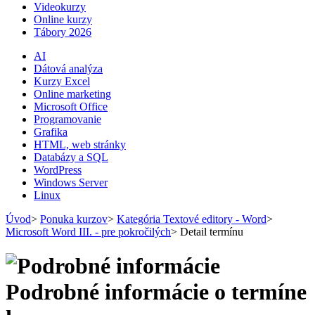
Videokurzy
Online kurzy
Tábory 2026
AI
Dátová analýza
Kurzy Excel
Online marketing
Microsoft Office
Programovanie
Grafika
HTML, web stránky
Databázy a SQL
WordPress
Windows Server
Linux
Úvod
>
Ponuka kurzov
>
Kategória Textové editory - Word
>
Microsoft Word III. - pre pokročilých
>
Detail termínu
Podrobné informácie o termíne