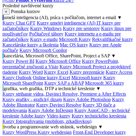
rýchlo
Pomoc s výberom
kurzu 24/7
Posledné navštívené kurzy
Ponuka kurzov
×
umelá inteligencia (AI), práca s počítačom, internet a email
▼
Kurzy Chat GPT
Kurzy umelej inteligencie (AI)
IT kurzy pre
začiatočníkov
Kurzy Windows
Kurzy pre seniorov
Kurzy linux pre
používateľov
Počítačové tábory
Kurzy internetu a e-mailu pre
začiatočníkov
Kurzy e-mailu
Microsoft Kurzy
Rekvalifikačné kurzy
Kancelárske kurzy a školenia
Mac OS kurzy
Kurzy pre Apple
počítače
Kurzy Microsoft Copilot
kancelária, Microsoft Office, SharePoint, Project a SAP
▼
Kurzy Power BI
Kurzy Microsoft Office
Kurzy PowerPoint,
prezentačné zručnosti a Visio
Kurzy Microsoft Project a projektové
riadenie
Kurzy Word
Kurzy Excel
Kurzy prezentácie
Kurzy Access
Kurzy Outlook
Online kurzy Excel
Microsoft kurzy
Kurzy
Microsoft SharePoint
Kurzy SAP a ABAP
Microsoft 365 kurzy
grafika, web grafika, DTP a technické kreslenie
▼
Kurzy strihanie videa, Davinci Resolve, Premiere a After Effects
Kurzy grafiky - grafický dizajn
Kurzy Adobe Photoshop
Kurzy
Adobe Illustrator
Kurzy Davinci Resolve
Kurzy 3D tlače a
modelovania
Kurzy Adobe InDesign
Kurzy AutoCAD - technické
kreslenie
Adobe kurzy
Video kurzy
Kurzy technického kreslenia
Kurzy fotografovania (mobilom, zrkadlovkou)
tvorba a programovanie web stránok, webdesign
▼
Kurzy WordPress
Kurzy webdesign
Front-End Developer kurzy