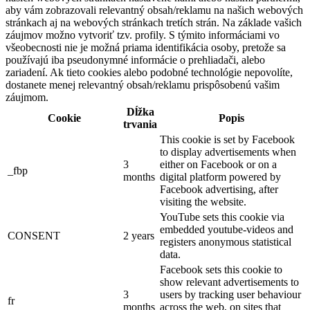
aby vám zobrazovali relevantný obsah/reklamu na našich webových
stránkach aj na webových stránkach tretích strán. Na základe vašich
záujmov možno vytvoriť tzv. profily. S týmito informáciami vo
všeobecnosti nie je možná priama identifikácia osoby, pretože sa
používajú iba pseudonymné informácie o prehliadači, alebo
zariadení. Ak tieto cookies alebo podobné technológie nepovolíte,
dostanete menej relevantný obsah/reklamu prispôsobenú vašim
záujmom.
Dĺžka
Cookie
Popis
trvania
This cookie is set by Facebook
to display advertisements when
3
either on Facebook or on a
_fbp
months
digital platform powered by
Facebook advertising, after
visiting the website.
YouTube sets this cookie via
embedded youtube-videos and
CONSENT
2 years
registers anonymous statistical
data.
Facebook sets this cookie to
show relevant advertisements to
3
users by tracking user behaviour
fr
months
across the web, on sites that