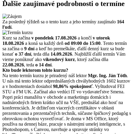
Ďalšie zaujímavé podrobnosti o termíne
Za posledný týždeň sa o tento kurz a jeho termíny zaujímalo
164
ľudí
.
Kurz sa začína
v pondelok 17.08.2026
a končí
v utorok
18.08.2026
a koná sa každý deň
od 09:00 do 15:00
. Tento termín
sa začína o
9 dní
a keď ho premeškáte, ďalší denný kurz sa bude
konať
o 37 dní
, teda dňa
14.09.2026
. Najbližší ďalší termín Vám
vieme ponúknuť ako
víkendový kurz
, ktorý začína dňa
22.08.2026
, teda
o 14 dní
.
Kto bude lektorom tohto kurzu?
Na tento termín kurzu je priradený náš lektor
Mgr. Ing. Ján Tóth
.
U nás má tento lektor odprednášaných chvályhodných 1602 kurzov
a v hodnoteniach dosiahol
98,86% spokojnosť
. Vyštudoval FEI
STU a FM UK. Začínal ako vedúci IT vo vydavateľstve Smena.
Popri práci manažéra v obchode a marketingu domácich i
nadnárodných firiem krátko učil na VŠE, prednášal ako hosť na
konferenciách. Je držiteľom viacerých certifikátov v oblasti
prezentovania a prezentačných techník, súčasne špičkový pedagóg s
obrovskou ochotou vysvetľovať. Je doma v MS Office, ktorý
používa na dennej báze, pracuje s nástrojmi umelej inteligencie, s
Photoshopom, s Canvou, navrhuje a spravuje stránky vo