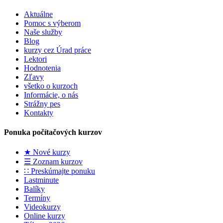
Aktuálne
Pomoc s výberom
Naše služby
Blog
kurzy cez Úrad práce
Lektori
Hodnotenia
Zľavy
všetko o kurzoch
Informácie, o nás
Strážny pes
Kontakty
Ponuka počítačových kurzov
★ Nové kurzy
☰ Zoznam kurzov
∷ Preskúmajte ponuku
Lastminute
Balíky
Termíny
Videokurzy
Online kurzy