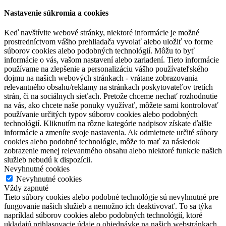
Nastavenie súkromia a cookies
Keď navštívite webové stránky, niektoré informácie je možné
prostredníctvom vášho prehliadača vyvolať alebo uložiť vo forme
súborov cookies alebo podobných technológií. Môžu to byť
informácie o vás, vašom nastavení alebo zariadení. Tieto informácie
používame na zlepšenie a personalizáciu vášho používateľského
dojmu na našich webových stránkach - vrátane zobrazovania
relevantného obsahu/reklamy na stránkach poskytovateľov tretích
strán, či na sociálnych sieťach. Pretože chceme nechať rozhodnutie
na vás, ako chcete naše ponuky využívať, môžete sami kontrolovať
používanie určitých typov súborov cookies alebo podobných
technológií. Kliknutím na rôzne kategórie nadpisov získate ďalšie
informácie a zmeníte svoje nastavenia. Ak odmietnete určité súbory
cookies alebo podobné technológie, môže to mať za následok
zobrazenie menej relevantného obsahu alebo niektoré funkcie našich
služieb nebudú k dispozícii.
Nevyhnutné cookies
Nevyhnutné cookies
Vždy zapnuté
Tieto súbory cookies alebo podobné technológie sú nevyhnutné pre
fungovanie našich služieb a nemožno ich deaktivovať. To sa týka
napríklad súborov cookies alebo podobných technológií, ktoré
ukladajú prihlasovacie údaje o objednávke na našich webstránkach