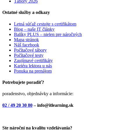
Tábory 2026
Ostatné služby a odkazy
Letná súťaž cestujte s certifikátom
Blog – naše IT články
Balíky PLUS – nielen pre náročných
Mapa stránok
Náš facebook
Počítačové tábory
Počítačové testy
Zaujímavé certifikáty
Kariéra lektora u nás
Ponuka na prenájom
Potrebujete poradiť?
poradenstvo, objednávky a informácie:
02 / 49 20 30 80
– info@itlearning.sk
Ste nároční na kvalitu vzdelávania?