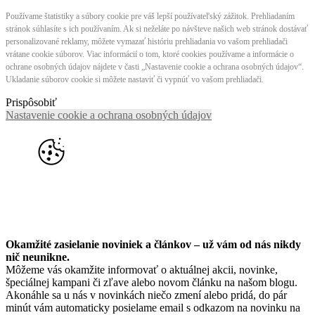
Používame štatistiky a súbory cookie pre váš lepší používateľský zážitok. Prehliadaním
stránok súhlasíte s ich používaním. Ak si neželáte po návšteve našich web stránok dostávať
personalizované reklamy, môžete vymazať históriu prehliadania vo vašom prehliadači
vrátane cookie súborov. Viac informácií o tom, ktoré cookies používame a informácie o
ochrane osobných údajov nájdete v časti „Nastavenie cookie a ochrana osobných údajov“.
Ukladanie súborov cookie si môžete nastaviť či vypnúť vo vašom prehliadači.
Prispôsobiť
Nastavenie cookie a ochrana osobných údajov
Okamžité zasielanie noviniek a článkov – u
ž vám od nás nikdy
nič neunikne.
Môžeme vás okamžite informovať o aktuálnej akcii, novinke,
špeciálnej kampani či zľave alebo novom článku na našom blogu.
Akonáhle sa u nás v novinkách niečo zmení alebo pridá, do pár
minút vám automaticky posielame email s odkazom na novinku na