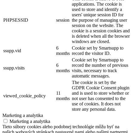
applications. The cookie is
used to store and identify a
users' unique session ID for
PHPSESSID
session
the purpose of managing user
session on the website. The
cookie is a session cookies and
is deleted when all the browser
windows are closed.
6
Cookie set by Smartsupp to
ssupp.vid
months
record the visitor ID.
Cookie set by Smartsupp to
6
record the number of previous
ssupp.visits
months
visits, necessary to track
automatic messages.
The cookie is set by the
GDPR Cookie Consent plugin
11
and is used to store whether or
viewed_cookie_policy
months
not user has consented to the
use of cookies. It does not
store any personal data.
Marketing a analytika
Marketing a analytika
Tieto súbory cookies alebo podobnej technológie môžu byť na
našich webových stránkach nastavené nami alebo našimi partnermi,