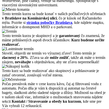
WordPresse, píše články, venuje sa marketingu. Spolupracuje s
viacerými slovenskými univerzitami.
Tento termín kurzu sa bude konať v našich počítačových učebniach
v Bratislave na Kominárskej ulici
, čo je kúsok od Račianskeho
mýta. Pozrite si
stránku pobočky Bratislava
, kde nájdete mapku,
informácie o dostupnosti MHD a o parkovaní.
Tento termín kurzu je skupinový a je
garantovaný
čo znamená, že
máme prihlásených aspoň dvoch účastníkov.
Kurz budeme určite
realizovať.
Skvelé, objavili ste termín vo výraznej zľave! Tento termín je
zlacnený o 20%
. Zľava sa ale
môže znížiť
, takže ak máte o termín
záujem,
neváhajte
s objednávkou, aby ste zľavu nepremeškali!
Tento kurz sa bude realizovať ako skupinový a prihlasovanie je
zatiaľ otvorené, zostávajú voľné miesta.
Počas prestávok máte v cene kurzu kávu, čaj aj filtrovanú vodu z
automatu. Počas dňa je vám k dispozícii aj automat na čerstvé
bagety, sladkosti alebo sladené nápoje a džúsy. Možností na obed je
v našom okolí viac, informácie o možnostiach stravovania nájdete
sekcii
Kontakt / Stravovanie a obedy ku kurzom
, kde sme pre
Vás vybrali 12 reštaurácií.