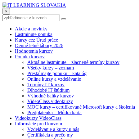
×
Akcie a novinky
Lastminute ponuka
Kurzy cez Úrad práce
Denné letné tábory 2026
Hodnotenia kurzov
Ponuka kurzov
Aktuálne lastminute – zlacnené termíny kurzov
Všetky kurzy – zoznam
Preskúmajte ponuku – katalóg
Online kurzy a vzdelávanie
Termíny IT kurzov
Dlhodobé IT štúdium
Výhodné balíky kurzov
VideoClass videokurzy
MOC kurzy – certifikované Microsoft kurzy a školenia
Predplatenka – Múdra karta
Videokurzy VideoClass
Informácie pred kurzom
Vzdelávanie a kurzy u nás
Certifikácia a prečo my