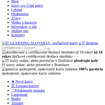
Blog
kurzy cez Úrad práce
Lektori
Hodnotenia
Zľavy
všetko o kurzoch
Informácie, o nás
Strážny pes
Kontakty
už 18
rokov
špičkové certifikované školiace stredisko
absolvujte naše
IT kurzy online, alebo prezenčne v Bratislave
100% garancia
spokojnosti, opakovanie kurzu zadarmo
★ Nové kurzy
☰ Zoznam kurzov
∷ Preskúmajte ponuku
Lastminute
Balíky
Termíny