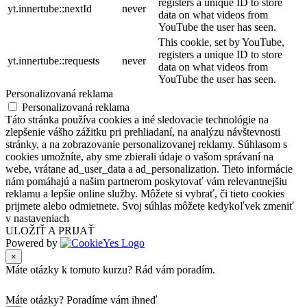
registers a unique ID to store
yt.innertube::nextId
never
data on what videos from
YouTube the user has seen.
This cookie, set by YouTube,
registers a unique ID to store
yt.innertube::requests
never
data on what videos from
YouTube the user has seen.
Personalizovaná reklama
Personalizovaná reklama
Táto stránka používa cookies a iné sledovacie technológie na
zlepšenie vášho zážitku pri prehliadaní, na analýzu návštevnosti
stránky, a na zobrazovanie personalizovanej reklamy. Súhlasom s
cookies umožníte, aby sme zbierali údaje o vašom správaní na
webe, vrátane ad_user_data a ad_personalization. Tieto informácie
nám pomáhajú a našim partnerom poskytovať vám relevantnejšiu
reklamu a lepšie online služby. Môžete si vybrať, či tieto cookies
prijmete alebo odmietnete. Svoj súhlas môžete kedykoľvek zmeniť
v nastaveniach
ULOŽIŤ A PRIJAŤ
Powered by
×
Máte otázky k tomuto kurzu? Rád vám poradím.
Máte otázky?
Poradíme vám ihneď