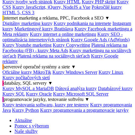
Kurzy tvorby web stránok
Kurzy HTML
Kurzy PHP skript
Kurzy
CSS
Kurzy JavaScript, jQuery, NodeJS a Vue
Pokročilé kurzy
HTML 5, CSS 3
internet marketing a reklama, PPC, Facebook a SEO
▼
Digitálny marketing kurzy
Kurzy podnikania na internete
Instagram
kurzy
Marketingové kurzy Bratislava
Kurzy Facebook marketingu a
Meta reklamy
Kurzy internet a online marketingu
Kurzy SEO -
optimalizácia internetových stránok
Kurzy Google Ads (AdWords)
Kurzy Youtube marketing
Kurzy Copywriting
Platená reklama na
Facebooku (FB) - kurzy Meta Ads
Kurzy marketingu na sociálnych
sieťach
Platená reklama na sociálnych sieťach
Kurzy Google
reklamy
serverové operačné systémy a siete
▼
Oficiálne kurzy MikroTik
Kurzy Windows Server
Kurzy Linux
Kurzy počítačových sietí
databázy, SQL servery
▼
Kurzy MySQL a MariaDB
Dátová analýza kurzy
Databázové kurzy
Kurzy SQL
Kurzy Oracle
Kurzy Microsoft SQL Server
programovacie jazyky, testovanie softvéru
▼
Kurzy testovania softwaru, kurzy pre testerov
Kurzy programovania
Java
Kurzy Python
Kurzy programovania a programovacie jazyky
Aktuálne
Pomoc s výberom
Naše služby