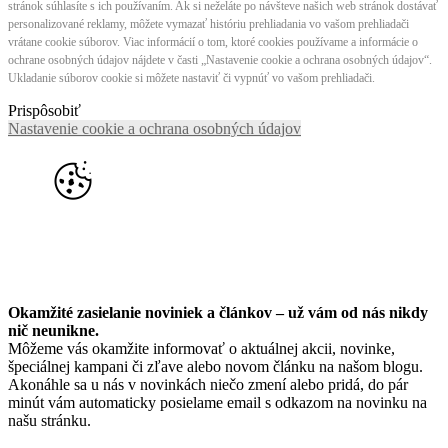
stránok súhlasíte s ich používaním. Ak si neželáte po návšteve našich web stránok dostávať
personalizované reklamy, môžete vymazať históriu prehliadania vo vašom prehliadači
vrátane cookie súborov. Viac informácií o tom, ktoré cookies používame a informácie o
ochrane osobných údajov nájdete v časti „Nastavenie cookie a ochrana osobných údajov“.
Ukladanie súborov cookie si môžete nastaviť či vypnúť vo vašom prehliadači.
Prispôsobiť
Nastavenie cookie a ochrana osobných údajov
Okamžité zasielanie noviniek a článkov – u
ž vám od nás nikdy
nič neunikne.
Môžeme vás okamžite informovať o aktuálnej akcii, novinke,
špeciálnej kampani či zľave alebo novom článku na našom blogu.
Akonáhle sa u nás v novinkách niečo zmení alebo pridá, do pár
minút vám automaticky posielame email s odkazom na novinku na
našu stránku.