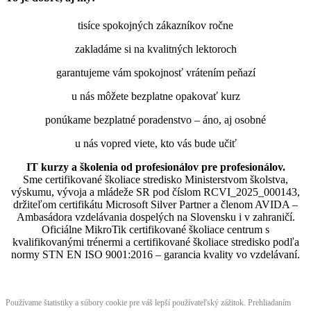
tisíce spokojných zákazníkov ročne
zakladáme si na kvalitných lektoroch
garantujeme vám spokojnosť vrátením peňazí
u nás môžete bezplatne opakovať kurz
ponúkame bezplatné poradenstvo – áno, aj osobné
u nás vopred viete, kto vás bude učiť
IT kurzy a školenia od profesionálov pre profesionálov.
Sme certifikované školiace stredisko Ministerstvom školstva,
výskumu, vývoja a mládeže SR pod číslom RCVI_2025_000143,
držiteľom certifikátu Microsoft Silver Partner a členom AVIDA –
Ambasádora vzdelávania dospelých na Slovensku i v zahraničí.​​​​​​​​​​​​​​​​
Oficiálne MikroTik certifikované školiace centrum s
kvalifikovanými trénermi ​​​​​​​​​​a certifikované školiace stredisko podľa
normy STN EN ISO 9001:2016 – garancia kvality vo vzdelávaní.
Používame štatistiky a súbory cookie pre váš lepší používateľský zážitok. Prehliadaním