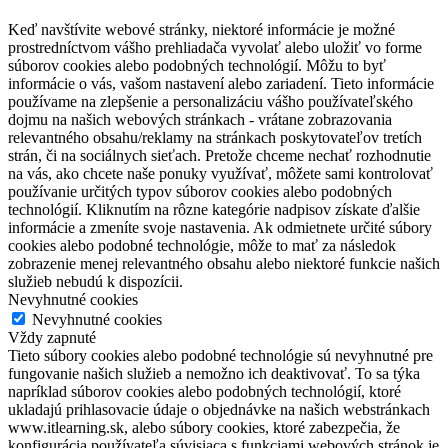
Keď navštívite webové stránky, niektoré informácie je možné
prostredníctvom vášho prehliadača vyvolať alebo uložiť vo forme
súborov cookies alebo podobných technológií. Môžu to byť
informácie o vás, vašom nastavení alebo zariadení. Tieto informácie
používame na zlepšenie a personalizáciu vášho používateľského
dojmu na našich webových stránkach - vrátane zobrazovania
relevantného obsahu/reklamy na stránkach poskytovateľov tretích
strán, či na sociálnych sieťach. Pretože chceme nechať rozhodnutie
na vás, ako chcete naše ponuky využívať, môžete sami kontrolovať
používanie určitých typov súborov cookies alebo podobných
technológií. Kliknutím na rôzne kategórie nadpisov získate ďalšie
informácie a zmeníte svoje nastavenia. Ak odmietnete určité súbory
cookies alebo podobné technológie, môže to mať za následok
zobrazenie menej relevantného obsahu alebo niektoré funkcie našich
služieb nebudú k dispozícii.
Nevyhnutné cookies
Nevyhnutné cookies
Vždy zapnuté
Tieto súbory cookies alebo podobné technológie sú nevyhnutné pre
fungovanie našich služieb a nemožno ich deaktivovať. To sa týka
napríklad súborov cookies alebo podobných technológií, ktoré
ukladajú prihlasovacie údaje o objednávke na našich webstránkach
www.itlearning.sk, alebo súbory cookies, ktoré zabezpečia, že
konfigurácia používateľa súvisiaca s funkciami webových stránok je