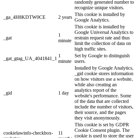
randomly generated number to
recognize unique visitors.
This cookie is installed by
_ga_4H8KDTW0CE
2 years
Google Analytics.
This cookie is installed by
Google Universal Analytics to
1
_gat
restrain request rate and thus
minute
limit the collection of data on
high traffic sites.
1
Set by Google to distinguish
_gat_gtag_UA_4041841_1
minute
users.
Installed by Google Analytics,
_gid cookie stores information
on how visitors use a website,
while also creating an
analytics report of the
_gid
1 day
website's performance. Some
of the data that are collected
include the number of visitors,
their source, and the pages
they visit anonymously.
This cookie is set by GDPR
Cookie Consent plugin. The
cookielawinfo-checkbox-
11
cookie is used to store the user