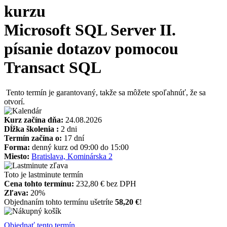
kurzu
Microsoft SQL Server II.
písanie dotazov pomocou
Transact SQL
Tento termín je garantovaný, takže sa môžete spoľahnúť, že sa
otvorí.
Kurz začína dňa:
24.08.2026
Dĺžka školenia :
2 dni
Termín začína o:
17 dní
Forma:
denný kurz od 09:00 do 15:00
Miesto:
Bratislava, Kominárska 2
Toto je lastminute termín
Cena tohto termínu:
232,80 € bez DPH
Zľava:
20%
Objednaním tohto termínu ušetríte
58,20 €
!
Objednať tento termín