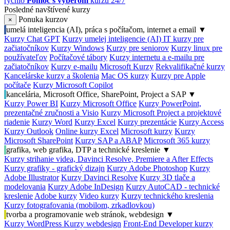
rýchlo
Pomoc s výberom
kurzu 24/7
Posledné navštívené kurzy
Ponuka kurzov
×
umelá inteligencia (AI), práca s počítačom, internet a email
▼
Kurzy Chat GPT
Kurzy umelej inteligencie (AI)
IT kurzy pre
začiatočníkov
Kurzy Windows
Kurzy pre seniorov
Kurzy linux pre
používateľov
Počítačové tábory
Kurzy internetu a e-mailu pre
začiatočníkov
Kurzy e-mailu
Microsoft Kurzy
Rekvalifikačné kurzy
Kancelárske kurzy a školenia
Mac OS kurzy
Kurzy pre Apple
počítače
Kurzy Microsoft Copilot
kancelária, Microsoft Office, SharePoint, Project a SAP
▼
Kurzy Power BI
Kurzy Microsoft Office
Kurzy PowerPoint,
prezentačné zručnosti a Visio
Kurzy Microsoft Project a projektové
riadenie
Kurzy Word
Kurzy Excel
Kurzy prezentácie
Kurzy Access
Kurzy Outlook
Online kurzy Excel
Microsoft kurzy
Kurzy
Microsoft SharePoint
Kurzy SAP a ABAP
Microsoft 365 kurzy
grafika, web grafika, DTP a technické kreslenie
▼
Kurzy strihanie videa, Davinci Resolve, Premiere a After Effects
Kurzy grafiky - grafický dizajn
Kurzy Adobe Photoshop
Kurzy
Adobe Illustrator
Kurzy Davinci Resolve
Kurzy 3D tlače a
modelovania
Kurzy Adobe InDesign
Kurzy AutoCAD - technické
kreslenie
Adobe kurzy
Video kurzy
Kurzy technického kreslenia
Kurzy fotografovania (mobilom, zrkadlovkou)
tvorba a programovanie web stránok, webdesign
▼
Kurzy WordPress
Kurzy webdesign
Front-End Developer kurzy