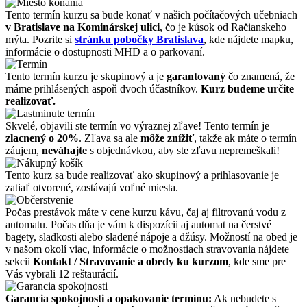
Tento termín kurzu sa bude konať v našich počítačových učebniach
v Bratislave na Kominárskej ulici
, čo je kúsok od Račianskeho
mýta. Pozrite si
stránku pobočky Bratislava
, kde nájdete mapku,
informácie o dostupnosti MHD a o parkovaní.
Tento termín kurzu je skupinový a je
garantovaný
čo znamená, že
máme prihlásených aspoň dvoch účastníkov.
Kurz budeme určite
realizovať.
Skvelé, objavili ste termín vo výraznej zľave! Tento termín je
zlacnený o 20%
. Zľava sa ale
môže znížiť
, takže ak máte o termín
záujem,
neváhajte
s objednávkou, aby ste zľavu nepremeškali!
Tento kurz sa bude realizovať ako skupinový a prihlasovanie je
zatiaľ otvorené, zostávajú voľné miesta.
Počas prestávok máte v cene kurzu kávu, čaj aj filtrovanú vodu z
automatu. Počas dňa je vám k dispozícii aj automat na čerstvé
bagety, sladkosti alebo sladené nápoje a džúsy. Možností na obed je
v našom okolí viac, informácie o možnostiach stravovania nájdete
sekcii
Kontakt / Stravovanie a obedy ku kurzom
, kde sme pre
Vás vybrali 12 reštaurácií.
Garancia spokojnosti a opakovanie termínu:
Ak nebudete s