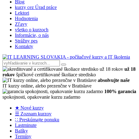
Blog
kurzy cez Úrad práce
Lektori
Hodnotenia
Zľavy
všetko o kurzoch
Informácie, o nás
Strážny pes
Kontakty
už 18
rokov
špičkové certifikované školiace stredisko
absolvujte naše
IT kurzy online, alebo prezenčne v Bratislave
100% garancia
spokojnosti, opakovanie kurzu zadarmo
★ Nové kurzy
☰ Zoznam kurzov
∷ Preskúmajte ponuku
Lastminute
Balíky
Termíny