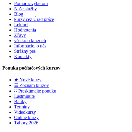
Pomoc s výberom
Naše služby
Blog
kurzy cez Úrad práce
Lektori
Hodnotenia
Zľavy
všetko o kurzoch
Informácie, o nás
Strážny pes
Kontakty
Ponuka počítačových kurzov
★ Nové kurzy
☰ Zoznam kurzov
∷ Preskúmajte ponuku
Lastminute
Balíky
Termíny
Videokurzy
Online kurzy
Tábory 2026