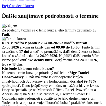
Prejsť na detail kurzu
Ďalšie zaujímavé podrobnosti o termíne
Za posledný týždeň sa o tento kurz a jeho termíny zaujímalo
35
ľudí
.
Kurz sa začína
v pondelok 24.08.2026
a končí
v utorok
25.08.2026
a koná sa každý deň
od 09:00 do 15:00
. Tento termín
sa začína o
17 dní
a keď ho premeškáte, ďalší denný kurz sa bude
konať
o 48 dní
, teda dňa
24.09.2026
. Najbližší ďalší termín Vám
vieme ponúknuť ako
denný kurz
, ktorý začína dňa
24.09.2026
,
teda
o 48 dní
.
Kto bude lektorom tohto kurzu?
Na tento termín kurzu je priradený náš lektor
Mgr. Daniel
Dobrovodský
. U nás má tento lektor odprednášaných
chvályhodných 328 kurzov a v hodnoteniach dosiahol
99,48%
spokojnosť
. Dano je špičkový ekonóm, manažér a hlavne lektor,
ktorý sa špecializuje na Microsoft Office - Excel, PowerPoint a
Access, ale aj na VBA a Microsoft SQL server a Power BI.
Odovzdávanie vedomostí a pozitivita je jeho druhé meno a pri
školeniach sa opiera o svoje dlhoročné bohaté praktické skúsenosti.