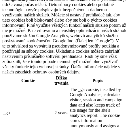
udržiavaná počas relácií. Tieto súbory cookies alebo podobné
technológie navyše prispievajú k bezpečnému a riadnemu
využívaniu našich služieb. Môžete si nastaviť prehliadač tak, aby
tieto cookies boli blokované alebo aby ste boli o týchto cookies
informovaní. Plné využitie všetkých funkcií našich služieb potom už
nie je možné. K navrhovaniu a neustálej optimalizácii našich stránok
používame službu Google Analytics, webovú analytickú službu
poskytovanú spoločnosťou Google Inc. (Ďalej len "Google"). V
tejto súvislosti sa vytvárajú pseudonymizované profily použitia a
používajú sa súbory cookies. Ukladanie cookies môžete zabrániť
nastavením príslušného softvéru prehliadača. Radi by sme však
zdôraznili, že v tomto prípade nemusí byť možné plne využívať
všetky funkcie tejto webovej stránky. Ďalšie informácie nájdete v
našich zásadách ochrany osobných údajov.
Dĺžka
Cookie
Popis
trvania
The _ga cookie, installed by
Google Analytics, calculates
visitor, session and campaign
data and also keeps track of
site usage for the site's
_ga
2 years
analytics report. The cookie
stores information
anonymously and assigns a