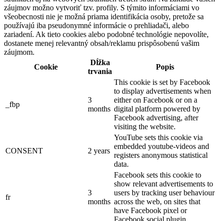
záujmov možno vytvoriť tzv. profily. S týmito informáciami vo
všeobecnosti nie je možná priama identifikácia osoby, pretože sa
používajú iba pseudonymné informácie o prehliadači, alebo
zariadení. Ak tieto cookies alebo podobné technológie nepovolíte,
dostanete menej relevantný obsah/reklamu prispôsobenú vašim
záujmom.
Dĺžka
Cookie
Popis
trvania
This cookie is set by Facebook
to display advertisements when
3
either on Facebook or on a
_fbp
months
digital platform powered by
Facebook advertising, after
visiting the website.
YouTube sets this cookie via
embedded youtube-videos and
CONSENT
2 years
registers anonymous statistical
data.
Facebook sets this cookie to
show relevant advertisements to
3
users by tracking user behaviour
fr
months
across the web, on sites that
have Facebook pixel or
Facebook social plugin.