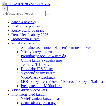
×
Akcie a novinky
Lastminute ponuka
Kurzy cez Úrad práce
Denné letné tábory 2026
Hodnotenia kurzov
Ponuka kurzov
Aktuálne lastminute – zlacnené termíny kurzov
Všetky kurzy – zoznam
Preskúmajte ponuku – katalóg
Online kurzy a vzdelávanie
Termíny IT kurzov
Dlhodobé IT štúdium
Výhodné balíky kurzov
VideoClass videokurzy
MOC kurzy – certifikované Microsoft kurzy a školenia
Predplatenka – Múdra karta
Videokurzy VideoClass
Informácie pred kurzom
Vzdelávanie a kurzy u nás
Certifikácia a prečo my