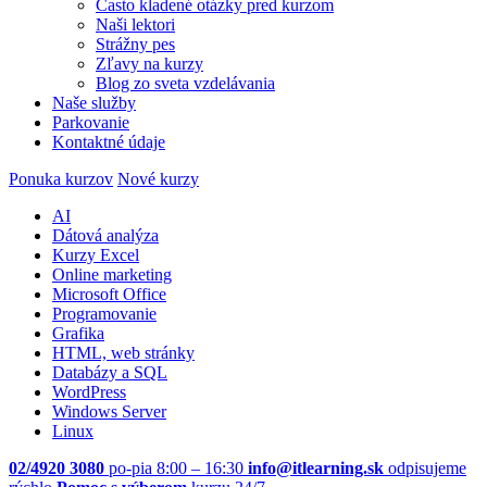
Často kladené otázky pred kurzom
Naši lektori
Strážny pes
Zľavy na kurzy
Blog zo sveta vzdelávania
Naše služby
Parkovanie
Kontaktné údaje
Ponuka kurzov
Nové kurzy
AI
Dátová analýza
Kurzy Excel
Online marketing
Microsoft Office
Programovanie
Grafika
HTML, web stránky
Databázy a SQL
WordPress
Windows Server
Linux
02/4920 3080
po-pia 8:00 – 16:30
info@itlearning.sk
odpisujeme