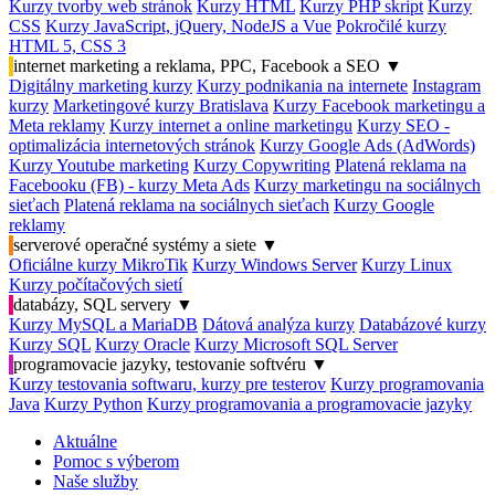
Kurzy tvorby web stránok
Kurzy HTML
Kurzy PHP skript
Kurzy
CSS
Kurzy JavaScript, jQuery, NodeJS a Vue
Pokročilé kurzy
HTML 5, CSS 3
internet marketing a reklama, PPC, Facebook a SEO
▼
Digitálny marketing kurzy
Kurzy podnikania na internete
Instagram
kurzy
Marketingové kurzy Bratislava
Kurzy Facebook marketingu a
Meta reklamy
Kurzy internet a online marketingu
Kurzy SEO -
optimalizácia internetových stránok
Kurzy Google Ads (AdWords)
Kurzy Youtube marketing
Kurzy Copywriting
Platená reklama na
Facebooku (FB) - kurzy Meta Ads
Kurzy marketingu na sociálnych
sieťach
Platená reklama na sociálnych sieťach
Kurzy Google
reklamy
serverové operačné systémy a siete
▼
Oficiálne kurzy MikroTik
Kurzy Windows Server
Kurzy Linux
Kurzy počítačových sietí
databázy, SQL servery
▼
Kurzy MySQL a MariaDB
Dátová analýza kurzy
Databázové kurzy
Kurzy SQL
Kurzy Oracle
Kurzy Microsoft SQL Server
programovacie jazyky, testovanie softvéru
▼
Kurzy testovania softwaru, kurzy pre testerov
Kurzy programovania
Java
Kurzy Python
Kurzy programovania a programovacie jazyky
Aktuálne
Pomoc s výberom
Naše služby