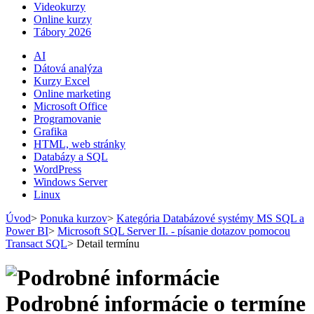
Videokurzy
Online kurzy
Tábory 2026
AI
Dátová analýza
Kurzy Excel
Online marketing
Microsoft Office
Programovanie
Grafika
HTML, web stránky
Databázy a SQL
WordPress
Windows Server
Linux
Úvod
>
Ponuka kurzov
>
Kategória Databázové systémy MS SQL a
Power BI
>
Microsoft SQL Server II. - písanie dotazov pomocou
Transact SQL
>
Detail termínu
Podrobné informácie o termíne