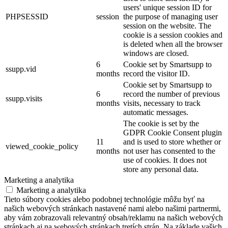
users' unique session ID for
PHPSESSID
session
the purpose of managing user
session on the website. The
cookie is a session cookies and
is deleted when all the browser
windows are closed.
6
Cookie set by Smartsupp to
ssupp.vid
months
record the visitor ID.
Cookie set by Smartsupp to
6
record the number of previous
ssupp.visits
months
visits, necessary to track
automatic messages.
The cookie is set by the
GDPR Cookie Consent plugin
11
and is used to store whether or
viewed_cookie_policy
months
not user has consented to the
use of cookies. It does not
store any personal data.
Marketing a analytika
Marketing a analytika
Tieto súbory cookies alebo podobnej technológie môžu byť na
našich webových stránkach nastavené nami alebo našimi partnermi,
aby vám zobrazovali relevantný obsah/reklamu na našich webových
stránkach aj na webových stránkach tretích strán. Na základe vašich