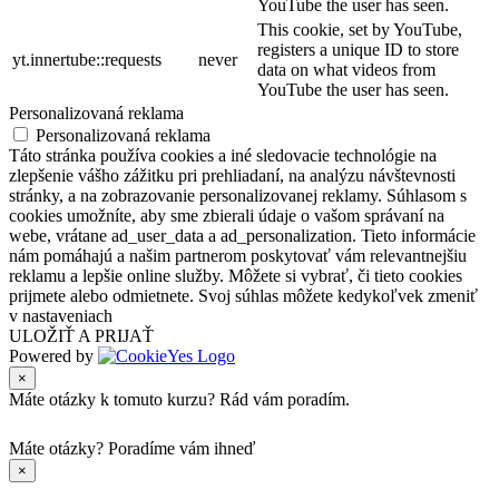
YouTube the user has seen.
This cookie, set by YouTube,
registers a unique ID to store
yt.innertube::requests
never
data on what videos from
YouTube the user has seen.
Personalizovaná reklama
Personalizovaná reklama
Táto stránka používa cookies a iné sledovacie technológie na
zlepšenie vášho zážitku pri prehliadaní, na analýzu návštevnosti
stránky, a na zobrazovanie personalizovanej reklamy. Súhlasom s
cookies umožníte, aby sme zbierali údaje o vašom správaní na
webe, vrátane ad_user_data a ad_personalization. Tieto informácie
nám pomáhajú a našim partnerom poskytovať vám relevantnejšiu
reklamu a lepšie online služby. Môžete si vybrať, či tieto cookies
prijmete alebo odmietnete. Svoj súhlas môžete kedykoľvek zmeniť
v nastaveniach
ULOŽIŤ A PRIJAŤ
Powered by
×
Máte otázky k tomuto kurzu? Rád vám poradím.
Máte otázky?
Poradíme vám ihneď
×