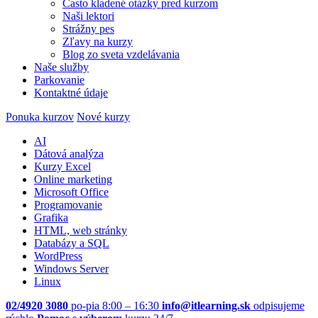
Často kladené otázky pred kurzom
Naši lektori
Strážny pes
Zľavy na kurzy
Blog zo sveta vzdelávania
Naše služby
Parkovanie
Kontaktné údaje
Ponuka kurzov
Nové kurzy
AI
Dátová analýza
Kurzy Excel
Online marketing
Microsoft Office
Programovanie
Grafika
HTML, web stránky
Databázy a SQL
WordPress
Windows Server
Linux
02/4920 3080
po-pia 8:00 – 16:30
info@itlearning.sk
odpisujeme