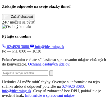
Získajte odpovede na svoje otázky ihneď
Začať chatovať
24/7 môžete sa pýtať
Pýtajte sa osobne
02/4920 3080
info@itlearning.sk
Po — Pia, 8:00 — 16:30
Pokračovaním v chate súhlasíte so spracovaním údajov vložených
do konverzácie.
Ochrana osobných údajov
.
Herkules AI môže robiť chyby. Overujte si informácie na tejto
stránke alebo si odpoveď potvrďte na
02/4920 3080
,
info@itlearning.sk
. Ceny sú zobrazené bez DPH, pokiaľ nie je
uvedené inak.
Informácie o spracovaní údajov
.