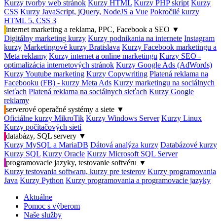
Kurzy tvorby web stránok
Kurzy HTML
Kurzy PHP skript
Kurzy
CSS
Kurzy JavaScript, jQuery, NodeJS a Vue
Pokročilé kurzy
HTML 5, CSS 3
internet marketing a reklama, PPC, Facebook a SEO
▼
Digitálny marketing kurzy
Kurzy podnikania na internete
Instagram
kurzy
Marketingové kurzy Bratislava
Kurzy Facebook marketingu a
Meta reklamy
Kurzy internet a online marketingu
Kurzy SEO -
optimalizácia internetových stránok
Kurzy Google Ads (AdWords)
Kurzy Youtube marketing
Kurzy Copywriting
Platená reklama na
Facebooku (FB) - kurzy Meta Ads
Kurzy marketingu na sociálnych
sieťach
Platená reklama na sociálnych sieťach
Kurzy Google
reklamy
serverové operačné systémy a siete
▼
Oficiálne kurzy MikroTik
Kurzy Windows Server
Kurzy Linux
Kurzy počítačových sietí
databázy, SQL servery
▼
Kurzy MySQL a MariaDB
Dátová analýza kurzy
Databázové kurzy
Kurzy SQL
Kurzy Oracle
Kurzy Microsoft SQL Server
programovacie jazyky, testovanie softvéru
▼
Kurzy testovania softwaru, kurzy pre testerov
Kurzy programovania
Java
Kurzy Python
Kurzy programovania a programovacie jazyky
Aktuálne
Pomoc s výberom
Naše služby