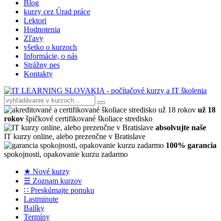
Blog
kurzy cez Úrad práce
Lektori
Hodnotenia
Zľavy
všetko o kurzoch
Informácie, o nás
Strážny pes
Kontakty
už 18
rokov
špičkové certifikované školiace stredisko
absolvujte naše
IT kurzy online, alebo prezenčne v Bratislave
100% garancia
spokojnosti, opakovanie kurzu zadarmo
★ Nové kurzy
☰ Zoznam kurzov
∷ Preskúmajte ponuku
Lastminute
Balíky
Termíny