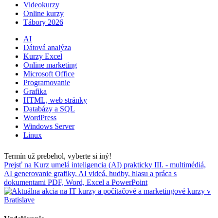
Videokurzy
Online kurzy
Tábory 2026
AI
Dátová analýza
Kurzy Excel
Online marketing
Microsoft Office
Programovanie
Grafika
HTML, web stránky
Databázy a SQL
WordPress
Windows Server
Linux
Termín už prebehol, vyberte si iný!
Prejsť na Kurz umelá inteligencia (AI) prakticky III. - multimédiá,
AI generovanie grafiky, AI videá, hudby, hlasu a práca s
dokumentami PDF, Word, Excel a PowerPoint