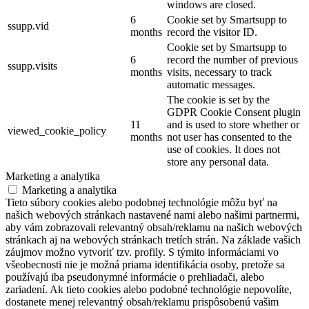
windows are closed.
6
Cookie set by Smartsupp to
ssupp.vid
months
record the visitor ID.
Cookie set by Smartsupp to
6
record the number of previous
ssupp.visits
months
visits, necessary to track
automatic messages.
The cookie is set by the
GDPR Cookie Consent plugin
11
and is used to store whether or
viewed_cookie_policy
months
not user has consented to the
use of cookies. It does not
store any personal data.
Marketing a analytika
Marketing a analytika
Tieto súbory cookies alebo podobnej technológie môžu byť na
našich webových stránkach nastavené nami alebo našimi partnermi,
aby vám zobrazovali relevantný obsah/reklamu na našich webových
stránkach aj na webových stránkach tretích strán. Na základe vašich
záujmov možno vytvoriť tzv. profily. S týmito informáciami vo
všeobecnosti nie je možná priama identifikácia osoby, pretože sa
používajú iba pseudonymné informácie o prehliadači, alebo
zariadení. Ak tieto cookies alebo podobné technológie nepovolíte,
dostanete menej relevantný obsah/reklamu prispôsobenú vašim