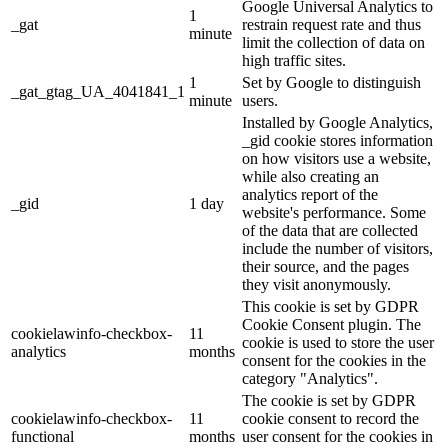
Google Universal Analytics to
1
_gat
restrain request rate and thus
minute
limit the collection of data on
high traffic sites.
1
Set by Google to distinguish
_gat_gtag_UA_4041841_1
minute
users.
Installed by Google Analytics,
_gid cookie stores information
on how visitors use a website,
while also creating an
analytics report of the
_gid
1 day
website's performance. Some
of the data that are collected
include the number of visitors,
their source, and the pages
they visit anonymously.
This cookie is set by GDPR
Cookie Consent plugin. The
cookielawinfo-checkbox-
11
cookie is used to store the user
analytics
months
consent for the cookies in the
category "Analytics".
The cookie is set by GDPR
cookielawinfo-checkbox-
11
cookie consent to record the
functional
months
user consent for the cookies in