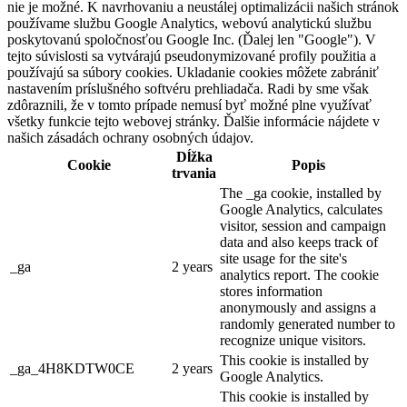
nie je možné. K navrhovaniu a neustálej optimalizácii našich stránok
používame službu Google Analytics, webovú analytickú službu
poskytovanú spoločnosťou Google Inc. (Ďalej len "Google"). V
tejto súvislosti sa vytvárajú pseudonymizované profily použitia a
používajú sa súbory cookies. Ukladanie cookies môžete zabrániť
nastavením príslušného softvéru prehliadača. Radi by sme však
zdôraznili, že v tomto prípade nemusí byť možné plne využívať
všetky funkcie tejto webovej stránky. Ďalšie informácie nájdete v
našich zásadách ochrany osobných údajov.
Dĺžka
Cookie
Popis
trvania
The _ga cookie, installed by
Google Analytics, calculates
visitor, session and campaign
data and also keeps track of
site usage for the site's
_ga
2 years
analytics report. The cookie
stores information
anonymously and assigns a
randomly generated number to
recognize unique visitors.
This cookie is installed by
_ga_4H8KDTW0CE
2 years
Google Analytics.
This cookie is installed by