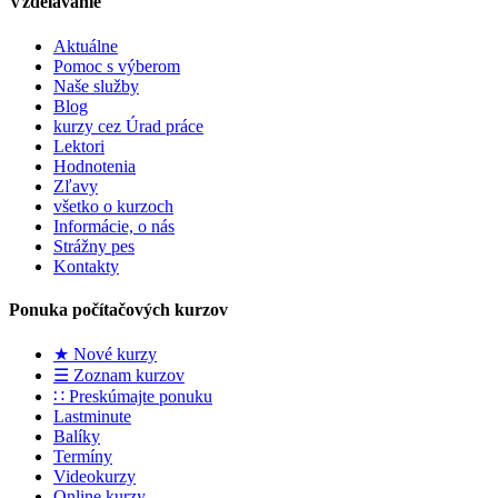
Vzdelávanie
Aktuálne
Pomoc s výberom
Naše služby
Blog
kurzy cez Úrad práce
Lektori
Hodnotenia
Zľavy
všetko o kurzoch
Informácie, o nás
Strážny pes
Kontakty
Ponuka počítačových kurzov
★ Nové kurzy
☰ Zoznam kurzov
∷ Preskúmajte ponuku
Lastminute
Balíky
Termíny
Videokurzy
Online kurzy