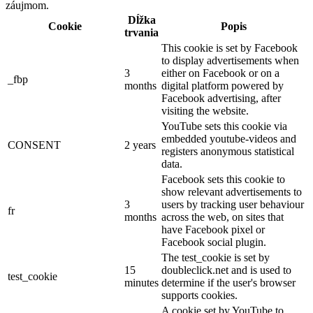
záujmom.
Dĺžka
Cookie
Popis
trvania
This cookie is set by Facebook
to display advertisements when
3
either on Facebook or on a
_fbp
months
digital platform powered by
Facebook advertising, after
visiting the website.
YouTube sets this cookie via
embedded youtube-videos and
CONSENT
2 years
registers anonymous statistical
data.
Facebook sets this cookie to
show relevant advertisements to
3
users by tracking user behaviour
fr
months
across the web, on sites that
have Facebook pixel or
Facebook social plugin.
The test_cookie is set by
15
doubleclick.net and is used to
test_cookie
minutes
determine if the user's browser
supports cookies.
A cookie set by YouTube to