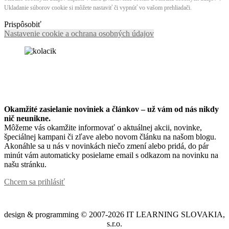
Ukladanie súborov cookie si môžete nastaviť či vypnúť vo vašom prehliadači.
Prispôsobiť
Nastavenie cookie a ochrana osobných údajov
Okamžité zasielanie noviniek a článkov – u
ž vám od nás nikdy
nič neunikne.
Môžeme vás okamžite informovať o aktuálnej akcii, novinke,
špeciálnej kampani či zľave alebo novom článku na našom blogu.
Akonáhle sa u nás v novinkách niečo zmení alebo pridá, do pár
minút vám automaticky posielame email s odkazom na novinku na
našu stránku.
Chcem sa prihlásiť
design & programming © 2007-2026 IT LEARNING SLOVAKIA,
s.r.o.