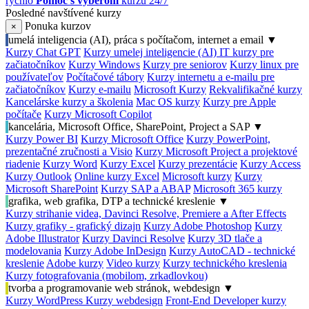
rýchlo
Pomoc s výberom
kurzu 24/7
Posledné navštívené kurzy
Ponuka kurzov
×
umelá inteligencia (AI), práca s počítačom, internet a email
▼
Kurzy Chat GPT
Kurzy umelej inteligencie (AI)
IT kurzy pre
začiatočníkov
Kurzy Windows
Kurzy pre seniorov
Kurzy linux pre
používateľov
Počítačové tábory
Kurzy internetu a e-mailu pre
začiatočníkov
Kurzy e-mailu
Microsoft Kurzy
Rekvalifikačné kurzy
Kancelárske kurzy a školenia
Mac OS kurzy
Kurzy pre Apple
počítače
Kurzy Microsoft Copilot
kancelária, Microsoft Office, SharePoint, Project a SAP
▼
Kurzy Power BI
Kurzy Microsoft Office
Kurzy PowerPoint,
prezentačné zručnosti a Visio
Kurzy Microsoft Project a projektové
riadenie
Kurzy Word
Kurzy Excel
Kurzy prezentácie
Kurzy Access
Kurzy Outlook
Online kurzy Excel
Microsoft kurzy
Kurzy
Microsoft SharePoint
Kurzy SAP a ABAP
Microsoft 365 kurzy
grafika, web grafika, DTP a technické kreslenie
▼
Kurzy strihanie videa, Davinci Resolve, Premiere a After Effects
Kurzy grafiky - grafický dizajn
Kurzy Adobe Photoshop
Kurzy
Adobe Illustrator
Kurzy Davinci Resolve
Kurzy 3D tlače a
modelovania
Kurzy Adobe InDesign
Kurzy AutoCAD - technické
kreslenie
Adobe kurzy
Video kurzy
Kurzy technického kreslenia
Kurzy fotografovania (mobilom, zrkadlovkou)
tvorba a programovanie web stránok, webdesign
▼
Kurzy WordPress
Kurzy webdesign
Front-End Developer kurzy