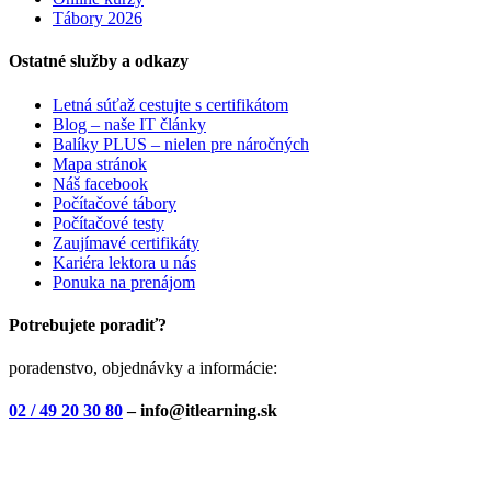
Tábory 2026
Ostatné služby a odkazy
Letná súťaž cestujte s certifikátom
Blog – naše IT články
Balíky PLUS – nielen pre náročných
Mapa stránok
Náš facebook
Počítačové tábory
Počítačové testy
Zaujímavé certifikáty
Kariéra lektora u nás
Ponuka na prenájom
Potrebujete poradiť?
poradenstvo, objednávky a informácie:
02 / 49 20 30 80
– info@itlearning.sk