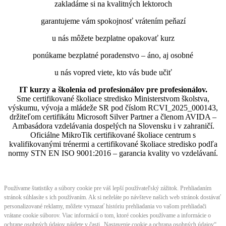
zakladáme si na kvalitných lektoroch
garantujeme vám spokojnosť vrátením peňazí
u nás môžete bezplatne opakovať kurz
ponúkame bezplatné poradenstvo – áno, aj osobné
u nás vopred viete, kto vás bude učiť
IT kurzy a školenia od profesionálov pre profesionálov.
Sme certifikované školiace stredisko Ministerstvom školstva,
výskumu, vývoja a mládeže SR pod číslom RCVI_2025_000143,
držiteľom certifikátu Microsoft Silver Partner a členom AVIDA –
Ambasádora vzdelávania dospelých na Slovensku i v zahraničí.​​​​​​​​​​​​​​​​
Oficiálne MikroTik certifikované školiace centrum s
kvalifikovanými trénermi ​​​​​​​​​​a certifikované školiace stredisko podľa
normy STN EN ISO 9001:2016 – garancia kvality vo vzdelávaní.
Používame štatistiky a súbory cookie pre váš lepší používateľský zážitok. Prehliadaním
stránok súhlasíte s ich používaním. Ak si neželáte po návšteve našich web stránok dostávať
personalizované reklamy, môžete vymazať históriu prehliadania vo vašom prehliadači
vrátane cookie súborov. Viac informácií o tom, ktoré cookies používame a informácie o
ochrane osobných údajov nájdete v časti „Nastavenie cookie a ochrana osobných údajov“.