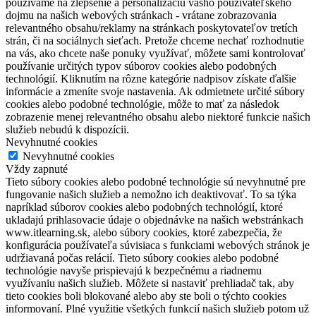
používame na zlepšenie a personalizáciu vášho používateľského
dojmu na našich webových stránkach - vrátane zobrazovania
relevantného obsahu/reklamy na stránkach poskytovateľov tretích
strán, či na sociálnych sieťach. Pretože chceme nechať rozhodnutie
na vás, ako chcete naše ponuky využívať, môžete sami kontrolovať
používanie určitých typov súborov cookies alebo podobných
technológií. Kliknutím na rôzne kategórie nadpisov získate ďalšie
informácie a zmeníte svoje nastavenia. Ak odmietnete určité súbory
cookies alebo podobné technológie, môže to mať za následok
zobrazenie menej relevantného obsahu alebo niektoré funkcie našich
služieb nebudú k dispozícii.
Nevyhnutné cookies
Nevyhnutné cookies
Vždy zapnuté
Tieto súbory cookies alebo podobné technológie sú nevyhnutné pre
fungovanie našich služieb a nemožno ich deaktivovať. To sa týka
napríklad súborov cookies alebo podobných technológií, ktoré
ukladajú prihlasovacie údaje o objednávke na našich webstránkach
www.itlearning.sk, alebo súbory cookies, ktoré zabezpečia, že
konfigurácia používateľa súvisiaca s funkciami webových stránok je
udržiavaná počas relácií. Tieto súbory cookies alebo podobné
technológie navyše prispievajú k bezpečnému a riadnemu
využívaniu našich služieb. Môžete si nastaviť prehliadač tak, aby
tieto cookies boli blokované alebo aby ste boli o týchto cookies
informovaní. Plné využitie všetkých funkcií našich služieb potom už