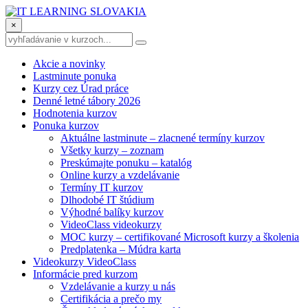
×
Akcie a novinky
Lastminute ponuka
Kurzy cez Úrad práce
Denné letné tábory 2026
Hodnotenia kurzov
Ponuka kurzov
Aktuálne lastminute – zlacnené termíny kurzov
Všetky kurzy – zoznam
Preskúmajte ponuku – katalóg
Online kurzy a vzdelávanie
Termíny IT kurzov
Dlhodobé IT štúdium
Výhodné balíky kurzov
VideoClass videokurzy
MOC kurzy – certifikované Microsoft kurzy a školenia
Predplatenka – Múdra karta
Videokurzy VideoClass
Informácie pred kurzom
Vzdelávanie a kurzy u nás
Certifikácia a prečo my