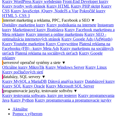
Kurzy WordPress
Kurzy webdesign
Front-End Developer kurzy
Kurzy tvorby web stránok
Kurzy HTML
Kurzy PHP skript
Kurzy
CSS
Kurzy JavaScript, jQuery, NodeJS a Vue
Pokročilé kurzy
HTML 5, CSS 3
internet marketing a reklama, PPC, Facebook a SEO
▼
Digitálny marketing kurzy
Kurzy podnikania na internete
Instagram
kurzy
Marketingové kurzy Bratislava
Kurzy Facebook marketingu a
Meta reklamy
Kurzy internet a online marketingu
Kurzy SEO -
optimalizácia internetových stránok
Kurzy Google Ads (AdWords)
Kurzy Youtube marketing
Kurzy Copywriting
Platená reklama na
Facebooku (FB) - kurzy Meta Ads
Kurzy marketingu na sociálnych
sieťach
Platená reklama na sociálnych sieťach
Kurzy Google
reklamy
serverové operačné systémy a siete
▼
Oficiálne kurzy MikroTik
Kurzy Windows Server
Kurzy Linux
Kurzy počítačových sietí
databázy, SQL servery
▼
Kurzy MySQL a MariaDB
Dátová analýza kurzy
Databázové kurzy
Kurzy SQL
Kurzy Oracle
Kurzy Microsoft SQL Server
programovacie jazyky, testovanie softvéru
▼
Kurzy testovania softwaru, kurzy pre testerov
Kurzy programovania
Java
Kurzy Python
Kurzy programovania a programovacie jazyky
Aktuálne
Pomoc s výberom