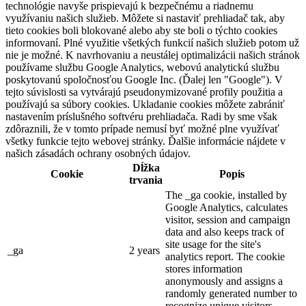
technológie navyše prispievajú k bezpečnému a riadnemu
využívaniu našich služieb. Môžete si nastaviť prehliadač tak, aby
tieto cookies boli blokované alebo aby ste boli o týchto cookies
informovaní. Plné využitie všetkých funkcií našich služieb potom už
nie je možné. K navrhovaniu a neustálej optimalizácii našich stránok
používame službu Google Analytics, webovú analytickú službu
poskytovanú spoločnosťou Google Inc. (Ďalej len "Google"). V
tejto súvislosti sa vytvárajú pseudonymizované profily použitia a
používajú sa súbory cookies. Ukladanie cookies môžete zabrániť
nastavením príslušného softvéru prehliadača. Radi by sme však
zdôraznili, že v tomto prípade nemusí byť možné plne využívať
všetky funkcie tejto webovej stránky. Ďalšie informácie nájdete v
našich zásadách ochrany osobných údajov.
Dĺžka
Cookie
Popis
trvania
The _ga cookie, installed by
Google Analytics, calculates
visitor, session and campaign
data and also keeps track of
site usage for the site's
_ga
2 years
analytics report. The cookie
stores information
anonymously and assigns a
randomly generated number to
recognize unique visitors.