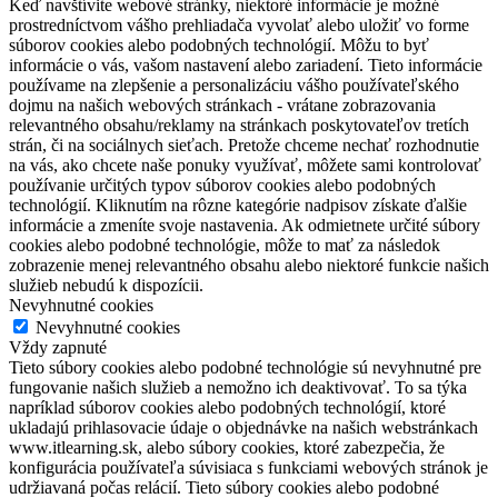
Keď navštívite webové stránky, niektoré informácie je možné
prostredníctvom vášho prehliadača vyvolať alebo uložiť vo forme
súborov cookies alebo podobných technológií. Môžu to byť
informácie o vás, vašom nastavení alebo zariadení. Tieto informácie
používame na zlepšenie a personalizáciu vášho používateľského
dojmu na našich webových stránkach - vrátane zobrazovania
relevantného obsahu/reklamy na stránkach poskytovateľov tretích
strán, či na sociálnych sieťach. Pretože chceme nechať rozhodnutie
na vás, ako chcete naše ponuky využívať, môžete sami kontrolovať
používanie určitých typov súborov cookies alebo podobných
technológií. Kliknutím na rôzne kategórie nadpisov získate ďalšie
informácie a zmeníte svoje nastavenia. Ak odmietnete určité súbory
cookies alebo podobné technológie, môže to mať za následok
zobrazenie menej relevantného obsahu alebo niektoré funkcie našich
služieb nebudú k dispozícii.
Nevyhnutné cookies
Nevyhnutné cookies
Vždy zapnuté
Tieto súbory cookies alebo podobné technológie sú nevyhnutné pre
fungovanie našich služieb a nemožno ich deaktivovať. To sa týka
napríklad súborov cookies alebo podobných technológií, ktoré
ukladajú prihlasovacie údaje o objednávke na našich webstránkach
www.itlearning.sk, alebo súbory cookies, ktoré zabezpečia, že
konfigurácia používateľa súvisiaca s funkciami webových stránok je
udržiavaná počas relácií. Tieto súbory cookies alebo podobné