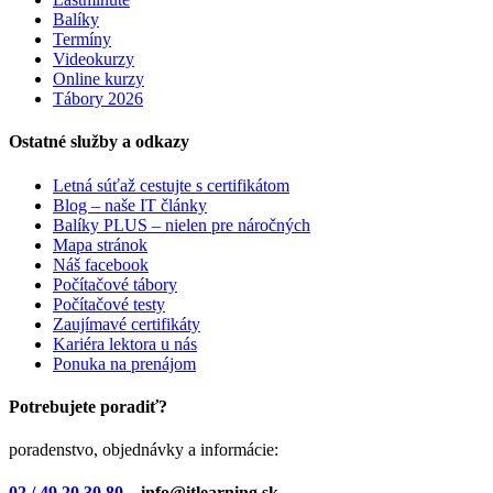
Balíky
Termíny
Videokurzy
Online kurzy
Tábory 2026
Ostatné služby a odkazy
Letná súťaž cestujte s certifikátom
Blog – naše IT články
Balíky PLUS – nielen pre náročných
Mapa stránok
Náš facebook
Počítačové tábory
Počítačové testy
Zaujímavé certifikáty
Kariéra lektora u nás
Ponuka na prenájom
Potrebujete poradiť?
poradenstvo, objednávky a informácie:
02 / 49 20 30 80
– info@itlearning.sk