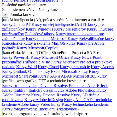
rýchlo
Pomoc s výberom
kurzu 24/7
Posledné navštívené kurzy
Zatiaľ ste nenavštívili žiadny kurz
Ponuka kurzov
×
umelá inteligencia (AI), práca s počítačom, internet a email
▼
Kurzy Chat GPT
Kurzy umelej inteligencie (AI)
IT kurzy pre
začiatočníkov
Kurzy Windows
Kurzy pre seniorov
Kurzy linux pre
používateľov
Počítačové tábory
Kurzy internetu a e-mailu pre
začiatočníkov
Kurzy e-mailu
Microsoft Kurzy
Rekvalifikačné kurzy
Kancelárske kurzy a školenia
Mac OS kurzy
Kurzy pre Apple
počítače
Kurzy Microsoft Copilot
kancelária, Microsoft Office, SharePoint, Project a SAP
▼
Kurzy Power BI
Kurzy Microsoft Office
Kurzy PowerPoint,
prezentačné zručnosti a Visio
Kurzy Microsoft Project a projektové
riadenie
Kurzy Word
Kurzy Excel
Kurzy prezentácie
Kurzy Access
Kurzy Outlook
Online kurzy Excel
Microsoft kurzy
Kurzy
Microsoft SharePoint
Kurzy SAP a ABAP
Microsoft 365 kurzy
grafika, web grafika, DTP a technické kreslenie
▼
Kurzy strihanie videa, Davinci Resolve, Premiere a After Effects
Kurzy grafiky - grafický dizajn
Kurzy Adobe Photoshop
Kurzy
Adobe Illustrator
Kurzy Davinci Resolve
Kurzy 3D tlače a
modelovania
Kurzy Adobe InDesign
Kurzy AutoCAD - technické
kreslenie
Adobe kurzy
Video kurzy
Kurzy technického kreslenia
Kurzy fotografovania (mobilom, zrkadlovkou)
tvorba a programovanie web stránok, webdesign
▼