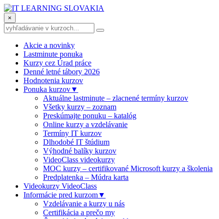
×
Akcie a novinky
Lastminute ponuka
Kurzy cez Úrad práce
Denné letné tábory 2026
Hodnotenia kurzov
Ponuka kurzov
▼
Aktuálne lastminute – zlacnené termíny kurzov
Všetky kurzy – zoznam
Preskúmajte ponuku – katalóg
Online kurzy a vzdelávanie
Termíny IT kurzov
Dlhodobé IT štúdium
Výhodné balíky kurzov
VideoClass videokurzy
MOC kurzy – certifikované Microsoft kurzy a školenia
Predplatenka – Múdra karta
Videokurzy VideoClass
Informácie pred kurzom
▼
Vzdelávanie a kurzy u nás
Certifikácia a prečo my