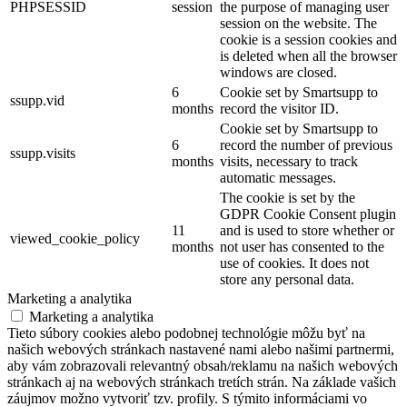
PHPSESSID
session
the purpose of managing user
session on the website. The
cookie is a session cookies and
is deleted when all the browser
windows are closed.
6
Cookie set by Smartsupp to
ssupp.vid
months
record the visitor ID.
Cookie set by Smartsupp to
6
record the number of previous
ssupp.visits
months
visits, necessary to track
automatic messages.
The cookie is set by the
GDPR Cookie Consent plugin
11
and is used to store whether or
viewed_cookie_policy
months
not user has consented to the
use of cookies. It does not
store any personal data.
Marketing a analytika
Marketing a analytika
Tieto súbory cookies alebo podobnej technológie môžu byť na
našich webových stránkach nastavené nami alebo našimi partnermi,
aby vám zobrazovali relevantný obsah/reklamu na našich webových
stránkach aj na webových stránkach tretích strán. Na základe vašich
záujmov možno vytvoriť tzv. profily. S týmito informáciami vo