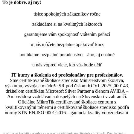
To je dobre, aj my!
tisíce spokojných zákazníkov ročne
zakladáme si na kvalitných lektoroch
garantujeme vám spokojnosť vrátením peňazí
u nás môžete bezplatne opakovať kurz
ponúkame bezplatné poradenstvo – áno, aj osobné
u nás vopred viete, kto vás bude učiť
IT kurzy a školenia od profesionálov pre profesionálov.
Sme certifikované školiace stredisko Ministerstvom školstva,
výskumu, vývoja a mládeže SR pod číslom RCVI_2025_000143,
držiteľom certifikátu Microsoft Silver Partner a členom AVIDA –
Ambasádora vzdelávania dospelých na Slovensku i v zahraničí.​​​​​​​​​​​​​​​​
Oficiálne MikroTik certifikované školiace centrum s
kvalifikovanými trénermi ​​​​​​​​​​a certifikované školiace stredisko podľa
normy STN EN ISO 9001:2016 – garancia kvality vo vzdelávaní.
Používame štatistiky a súbory cookie pre váš lepší používateľský zážitok. Prehliadaním