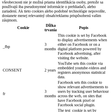
všeobecnosti nie je možná priama identifikácia osoby, pretože sa
používajú iba pseudonymné informácie o prehliadači, alebo
zariadení. Ak tieto cookies alebo podobné technológie nepovolíte,
dostanete menej relevantný obsah/reklamu prispôsobenú vašim
záujmom.
Dĺžka
Cookie
Popis
trvania
This cookie is set by Facebook
to display advertisements when
3
either on Facebook or on a
_fbp
months
digital platform powered by
Facebook advertising, after
visiting the website.
YouTube sets this cookie via
embedded youtube-videos and
CONSENT
2 years
registers anonymous statistical
data.
Facebook sets this cookie to
show relevant advertisements to
3
users by tracking user behaviour
fr
months
across the web, on sites that
have Facebook pixel or
Facebook social plugin.
The test_cookie is set by