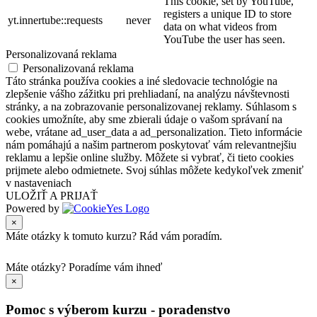
This cookie, set by YouTube,
registers a unique ID to store
yt.innertube::requests
never
data on what videos from
YouTube the user has seen.
Personalizovaná reklama
Personalizovaná reklama
Táto stránka používa cookies a iné sledovacie technológie na
zlepšenie vášho zážitku pri prehliadaní, na analýzu návštevnosti
stránky, a na zobrazovanie personalizovanej reklamy. Súhlasom s
cookies umožníte, aby sme zbierali údaje o vašom správaní na
webe, vrátane ad_user_data a ad_personalization. Tieto informácie
nám pomáhajú a našim partnerom poskytovať vám relevantnejšiu
reklamu a lepšie online služby. Môžete si vybrať, či tieto cookies
prijmete alebo odmietnete. Svoj súhlas môžete kedykoľvek zmeniť
v nastaveniach
ULOŽIŤ A PRIJAŤ
Powered by
×
Máte otázky k tomuto kurzu? Rád vám poradím.
Máte otázky?
Poradíme vám ihneď
×
Pomoc s výberom kurzu - poradenstvo