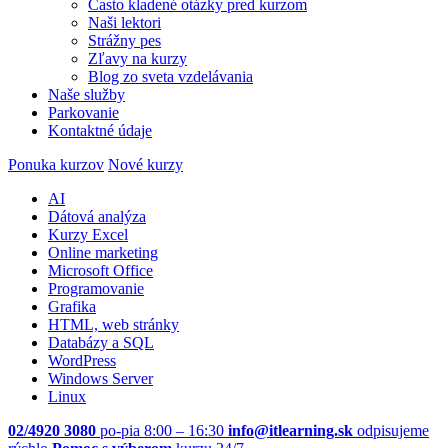
Často kladené otázky pred kurzom
Naši lektori
Strážny pes
Zľavy na kurzy
Blog zo sveta vzdelávania
Naše služby
Parkovanie
Kontaktné údaje
Ponuka kurzov
Nové kurzy
AI
Dátová analýza
Kurzy Excel
Online marketing
Microsoft Office
Programovanie
Grafika
HTML, web stránky
Databázy a SQL
WordPress
Windows Server
Linux
02/4920 3080
po-pia 8:00 – 16:30
info@itlearning.sk
odpisujeme