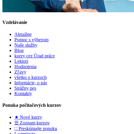
Vzdelávanie
Aktuálne
Pomoc s výberom
Naše služby
Blog
kurzy cez Úrad práce
Lektori
Hodnotenia
Zľavy
všetko o kurzoch
Informácie, o nás
Strážny pes
Kontakty
Ponuka počítačových kurzov
★ Nové kurzy
☰ Zoznam kurzov
∷ Preskúmajte ponuku
Lastminute