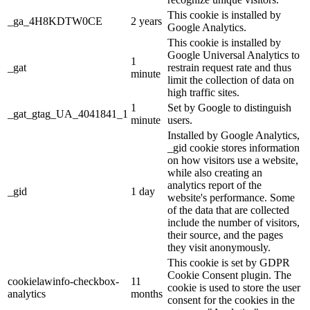
This cookie is installed by
_ga_4H8KDTW0CE
2 years
Google Analytics.
This cookie is installed by
Google Universal Analytics to
1
_gat
restrain request rate and thus
minute
limit the collection of data on
high traffic sites.
1
Set by Google to distinguish
_gat_gtag_UA_4041841_1
minute
users.
Installed by Google Analytics,
_gid cookie stores information
on how visitors use a website,
while also creating an
analytics report of the
_gid
1 day
website's performance. Some
of the data that are collected
include the number of visitors,
their source, and the pages
they visit anonymously.
This cookie is set by GDPR
Cookie Consent plugin. The
cookielawinfo-checkbox-
11
cookie is used to store the user
analytics
months
consent for the cookies in the