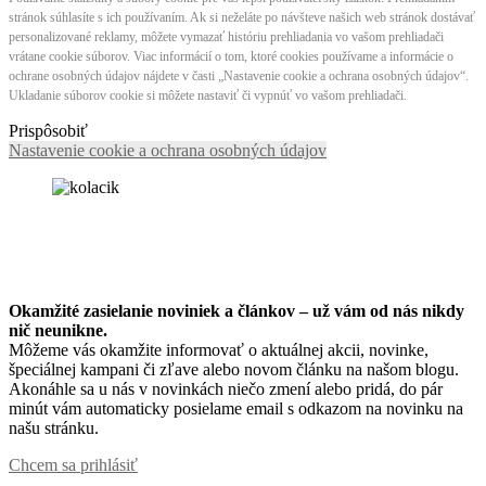
stránok súhlasíte s ich používaním. Ak si neželáte po návšteve našich web stránok dostávať
personalizované reklamy, môžete vymazať históriu prehliadania vo vašom prehliadači
vrátane cookie súborov. Viac informácií o tom, ktoré cookies používame a informácie o
ochrane osobných údajov nájdete v časti „Nastavenie cookie a ochrana osobných údajov“.
Ukladanie súborov cookie si môžete nastaviť či vypnúť vo vašom prehliadači.
Prispôsobiť
Nastavenie cookie a ochrana osobných údajov
Okamžité zasielanie noviniek a článkov – u
ž vám od nás nikdy
nič neunikne.
Môžeme vás okamžite informovať o aktuálnej akcii, novinke,
špeciálnej kampani či zľave alebo novom článku na našom blogu.
Akonáhle sa u nás v novinkách niečo zmení alebo pridá, do pár
minút vám automaticky posielame email s odkazom na novinku na
našu stránku.
Chcem sa prihlásiť