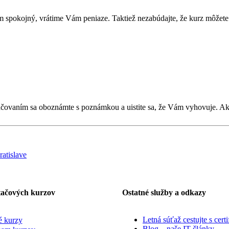
 spokojný, vrátime Vám peniaze. Taktiež nezabúdajte, že kurz môžete 
kračovaním sa oboznámte s poznámkou a uistite sa, že Vám vyhovuje. 
tačových kurzov
Ostatné služby a odkazy
Letná súťaž cestujte s cert
 kurzy
Blog – naše IT články