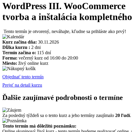
WordPress III. WooCommerce
tvorba a inštalácia kompletného
Tento termín je otvorený, neváhajte, kľudne sa prihláste ako prvý!
Kurz začína dňa:
30.11.2026
Dĺžka kurzu :
2 dni
Termín začína o:
115 dní
Forma:
večerný kurz od 16:00 do 20:00
Miesto:
živý online kurz
Objednať tento termín
Prejsť na detail kurzu
Ďalšie zaujímavé podrobnosti o termíne
Za posledný týždeň sa o tento kurz a jeho termíny zaujímalo
20 ľudí
.
Tento termín má dôležitú poznámku:
Online skupinový živý kurz - tento termín budeme realizovať online,