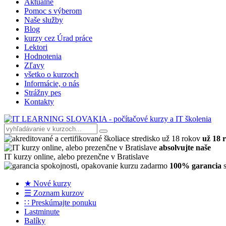
Aktuálne
Pomoc s výberom
Naše služby
Blog
kurzy cez Úrad práce
Lektori
Hodnotenia
Zľavy
všetko o kurzoch
Informácie, o nás
Strážny pes
Kontakty
už 18 
absolvujte naše
IT kurzy online, alebo prezenčne v Bratislave
100% garancia
s
★ Nové kurzy
☰ Zoznam kurzov
∷ Preskúmajte ponuku
Lastminute
Balíky