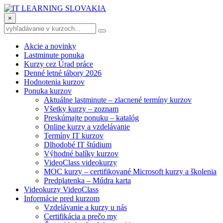
×
Akcie a novinky
Lastminute ponuka
Kurzy cez Úrad práce
Denné letné tábory 2026
Hodnotenia kurzov
Ponuka kurzov
Aktuálne lastminute – zlacnené termíny kurzov
Všetky kurzy – zoznam
Preskúmajte ponuku – katalóg
Online kurzy a vzdelávanie
Termíny IT kurzov
Dlhodobé IT štúdium
Výhodné balíky kurzov
VideoClass videokurzy
MOC kurzy – certifikované Microsoft kurzy a školenia
Predplatenka – Múdra karta
Videokurzy VideoClass
Informácie pred kurzom
Vzdelávanie a kurzy u nás
Certifikácia a prečo my