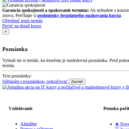
Garancia spokojnosti a opakovanie termínu:
Ak nebudete s kurzom
znova. Prečítajte si
podmienky bezplatného opakovania kurzu
.
Objednať tento termín
Prejsť na detail kurzu
×
Poznámka
Vybrali ste si termín, ku ktorému je nasledovná poznámka. Pred po
termín.
Text poznámky:
Súhlasím s poznámkou, pokračovať
Vzdelávanie
Ponuka počí
Aktuálne
★ Nové
Pomoc s výberom