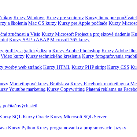
očníkov
Kurzy Windows
Kurzy pre seniorov
Kurzy linux pre používate
rzy a školenia
Mac OS kurzy
Kurzy pre Apple počítače
Kurzy Microso
čné zručnosti a Visio
Kurzy Microsoft Project a projektové riadenie
Ku
oint
Kurzy SAP a ABAP
Microsoft 365 kurzy
y grafiky - grafický dizajn
Kurzy Adobe Photoshop
Kurzy Adobe Illus
Video kurzy
Kurzy technického kreslenia
Kurzy fotografovania (mobi
y tvorby web stránok
Kurzy HTML
Kurzy PHP skript
Kurzy CSS
Kur
urzy
Marketingové kurzy Bratislava
Kurzy Facebook marketingu a Me
urzy Youtube marketing
Kurzy Copywriting
Platená reklama na Faceb
 počítačových sietí
Kurzy SQL
Kurzy Oracle
Kurzy Microsoft SQL Server
Java
Kurzy Python
Kurzy programovania a programovacie jazyky