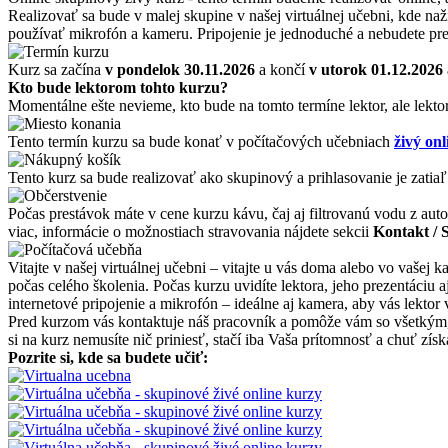
Realizovať sa bude v malej skupine v našej virtuálnej učebni, kde naž
používať mikrofón a kameru. Pripojenie je jednoduché a nebudete pre
Kurz sa začína
v pondelok 30.11.2026
a končí
v utorok 01.12.2026
Kto bude lektorom tohto kurzu?
Momentálne ešte nevieme, kto bude na tomto termíne lektor, ale lekto
Tento termín kurzu sa bude konať v počítačových učebniach
živý onl
Tento kurz sa bude realizovať ako skupinový a prihlasovanie je zatiaľ
Počas prestávok máte v cene kurzu kávu, čaj aj filtrovanú vodu z auto
viac, informácie o možnostiach stravovania nájdete sekcii
Kontakt / 
Vitajte v našej virtuálnej učebni – vitajte u vás doma alebo vo vašej
počas celého školenia. Počas kurzu uvidíte lektora, jeho prezentáciu
internetové pripojenie a mikrofón – ideálne aj kamera, aby vás lektor 
Pred kurzom vás kontaktuje náš pracovník a pomôže vám so všetkým, čo
si na kurz nemusíte nič priniesť, stačí iba Vaša prítomnosť a chuť zí
Pozrite si, kde sa budete učiť: