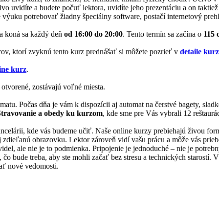
ivo uvidíte a budete počuť lektora, uvidíte jeho prezentáciu a on takti
 výuku potrebovať žiadny špeciálny software, postačí internetový prehl
a koná sa každý deň
od 16:00 do 20:00
. Tento termín sa začína o
115 
rov, ktorí zvyknú tento kurz prednášať si môžete pozrieť v
detaile kur
ine kurz
.
 otvorené, zostávajú voľné miesta.
matu. Počas dňa je vám k dispozícii aj automat na čerstvé bagety, slad
Stravovanie a obedy ku kurzom
, kde sme pre Vás vybrali 12 reštaurác
 kancelárii, kde vás budeme učiť. Naše online kurzy prebiehajú živou f
 aj zdieľanú obrazovku. Lektor zároveň vidí vašu prácu a môže vás prie
videl, ale nie je to podmienka. Pripojenie je jednoduché – nie je potreb
 bude treba, aby ste mohli začať bez stresu a technických starostí. Vše
skať nové vedomosti.