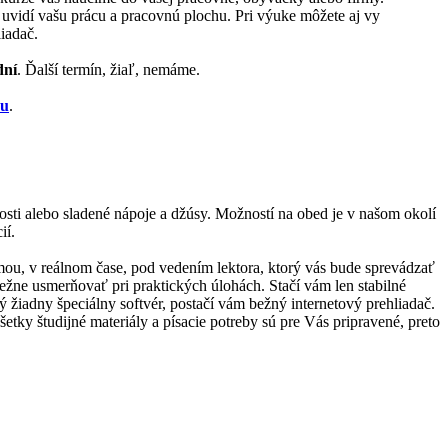
ež uvidí vašu prácu a pracovnú plochu. Pri výuke môžete aj vy
iadač.
dní
. Ďalší termín, žiaľ, nemáme.
zu
.
kosti alebo sladené nápoje a džúsy. Možností na obed je v našom okolí
ií.
ormou, v reálnom čase, pod vedením lektora, ktorý vás bude sprevádzať
bežne usmerňovať pri praktických úlohách. Stačí vám len stabilné
ný žiadny špeciálny softvér, postačí vám bežný internetový prehliadač.
tky študijné materiály a písacie potreby sú pre Vás pripravené, preto