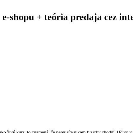
 e-shopu + teória predaja cez int
 ako živý kurz, to znamená, že nemusíte nikam fyzicky chodiť. Učivo v