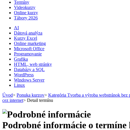
Termíny
Videokurzy
Online kurzy
Tábory 2026
AI
Dátová analýza
Kurzy Excel
Online marketing
Microsoft Office
Programovanie
Grafika
HTML, web stránky
Databázy a SQL
WordPress
Windows Server
Linux
Úvod
>
Ponuka kurzov
>
Kategória Tvorba a výroba webstránok bez 
cez internet
>
Detail termínu
Podrobné informácie o termíne