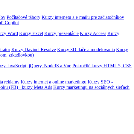
ľov
Počítačové tábory
Kurzy internetu a e-mailu pre začiatočníkov
ft Copilot
rzy Word
Kurzy Excel
Kurzy prezentácie
Kurzy Access
Kurzy
trator
Kurzy Davinci Resolve
Kurzy 3D tlače a modelovania
Kurzy
lom, zrkadlovkou)
zy JavaScript, jQuery, NodeJS a Vue
Pokročilé kurzy HTML 5, CSS
ta reklamy
Kurzy internet a online marketingu
Kurzy SEO -
ooku (FB) - kurzy Meta Ads
Kurzy marketingu na sociálnych sieťach