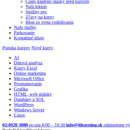
Často kladené otázky pred kurzom
Naši lektori
Strážny pes
Zľavy na kurzy
Blog zo sveta vzdelávania
Naše služby
Parkovanie
Kontaktné údaje
Ponuka kurzov
Nové kurzy
AI
Dátová analýza
Kurzy Excel
Online marketing
Microsoft Office
Programovanie
Grafika
HTML, web stránky
Databázy a SQL
WordPress
Windows Server
Linux
02/4920 3080
po-pia 8:00 – 16:30
info@itlearning.sk
odpisujeme rý