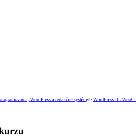
programovania, WordPress a redakčné systémy
>
WordPress III. WooCom
 kurzu