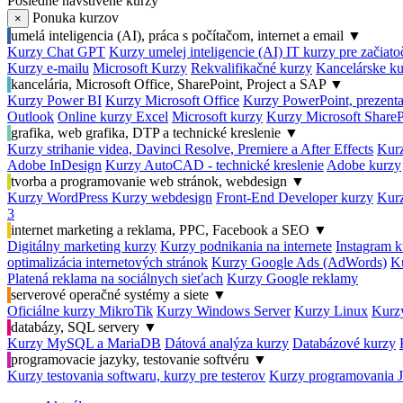
Posledné navštívené kurzy
Ponuka kurzov
×
umelá inteligencia (AI), práca s počítačom, internet a email
▼
Kurzy Chat GPT
Kurzy umelej inteligencie (AI)
IT kurzy pre začiat
Kurzy e-mailu
Microsoft Kurzy
Rekvalifikačné kurzy
Kancelárske ku
kancelária, Microsoft Office, SharePoint, Project a SAP
▼
Kurzy Power BI
Kurzy Microsoft Office
Kurzy PowerPoint, prezenta
Outlook
Online kurzy Excel
Microsoft kurzy
Kurzy Microsoft ShareP
grafika, web grafika, DTP a technické kreslenie
▼
Kurzy strihanie videa, Davinci Resolve, Premiere a After Effects
Kurz
Adobe InDesign
Kurzy AutoCAD - technické kreslenie
Adobe kurzy
tvorba a programovanie web stránok, webdesign
▼
Kurzy WordPress
Kurzy webdesign
Front-End Developer kurzy
Kurz
3
internet marketing a reklama, PPC, Facebook a SEO
▼
Digitálny marketing kurzy
Kurzy podnikania na internete
Instagram k
optimalizácia internetových stránok
Kurzy Google Ads (AdWords)
K
Platená reklama na sociálnych sieťach
Kurzy Google reklamy
serverové operačné systémy a siete
▼
Oficiálne kurzy MikroTik
Kurzy Windows Server
Kurzy Linux
Kurzy
databázy, SQL servery
▼
Kurzy MySQL a MariaDB
Dátová analýza kurzy
Databázové kurzy
programovacie jazyky, testovanie softvéru
▼
Kurzy testovania softwaru, kurzy pre testerov
Kurzy programovania 