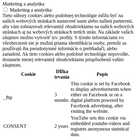
Marketing a analytika
Marketing a analytika
Tieto súbory cookies alebo podobnej technológie môžu byť na
našich webových stránkach nastavené nami alebo našimi partnermi,
aby vám zobrazovali relevantný obsah/reklamu na našich webových
stránkach aj na webových stránkach tretích strán. Na základe vašich
záujmov možno vytvoriť tzv. profily. S týmito informáciami vo
všeobecnosti nie je možná priama identifikácia osoby, pretože sa
používajú iba pseudonymné informácie o prehliadači, alebo
zariadení. Ak tieto cookies alebo podobné technológie nepovolíte,
dostanete menej relevantný obsah/reklamu prispôsobenú vašim
záujmom.
Dĺžka
Cookie
Popis
trvania
This cookie is set by Facebook
to display advertisements when
3
either on Facebook or on a
_fbp
months
digital platform powered by
Facebook advertising, after
visiting the website.
YouTube sets this cookie via
embedded youtube-videos and
CONSENT
2 years
registers anonymous statistical
data.