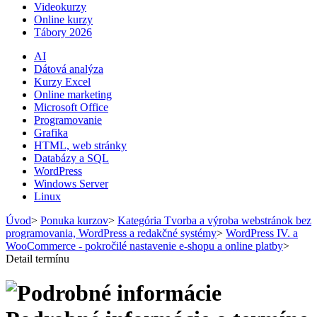
Videokurzy
Online kurzy
Tábory 2026
AI
Dátová analýza
Kurzy Excel
Online marketing
Microsoft Office
Programovanie
Grafika
HTML, web stránky
Databázy a SQL
WordPress
Windows Server
Linux
Úvod
>
Ponuka kurzov
>
Kategória Tvorba a výroba webstránok bez
programovania, WordPress a redakčné systémy
>
WordPress IV. a
WooCommerce - pokročilé nastavenie e-shopu a online platby
>
Detail termínu