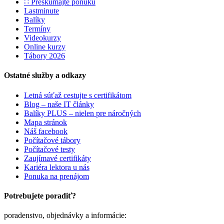
∷ Preskúmajte ponuku
Lastminute
Balíky
Termíny
Videokurzy
Online kurzy
Tábory 2026
Ostatné služby a odkazy
Letná súťaž cestujte s certifikátom
Blog – naše IT články
Balíky PLUS – nielen pre náročných
Mapa stránok
Náš facebook
Počítačové tábory
Počítačové testy
Zaujímavé certifikáty
Kariéra lektora u nás
Ponuka na prenájom
Potrebujete poradiť?
poradenstvo, objednávky a informácie: