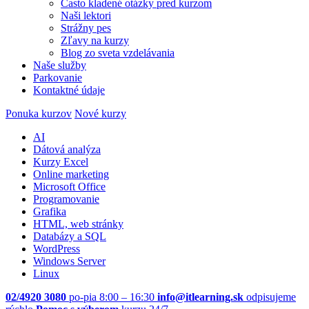
Často kladené otázky pred kurzom
Naši lektori
Strážny pes
Zľavy na kurzy
Blog zo sveta vzdelávania
Naše služby
Parkovanie
Kontaktné údaje
Ponuka kurzov
Nové kurzy
AI
Dátová analýza
Kurzy Excel
Online marketing
Microsoft Office
Programovanie
Grafika
HTML, web stránky
Databázy a SQL
WordPress
Windows Server
Linux
02/4920 3080
po-pia 8:00 – 16:30
info@itlearning.sk
odpisujeme