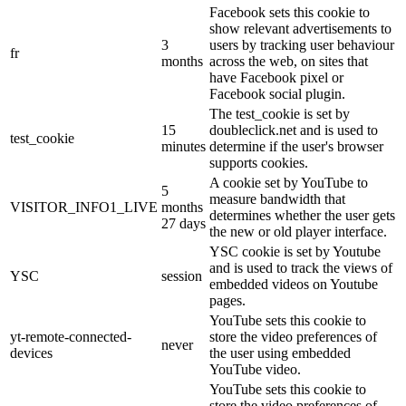
Facebook sets this cookie to
show relevant advertisements to
3
users by tracking user behaviour
fr
months
across the web, on sites that
have Facebook pixel or
Facebook social plugin.
The test_cookie is set by
15
doubleclick.net and is used to
test_cookie
minutes
determine if the user's browser
supports cookies.
A cookie set by YouTube to
5
measure bandwidth that
VISITOR_INFO1_LIVE
months
determines whether the user gets
27 days
the new or old player interface.
YSC cookie is set by Youtube
and is used to track the views of
YSC
session
embedded videos on Youtube
pages.
YouTube sets this cookie to
yt-remote-connected-
store the video preferences of
never
devices
the user using embedded
YouTube video.
YouTube sets this cookie to
store the video preferences of