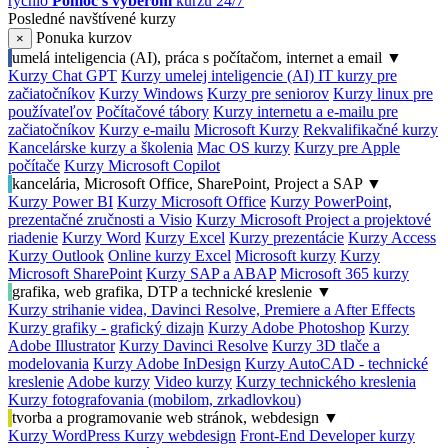
rýchlo
Pomoc s výberom
kurzu 24/7
Posledné navštívené kurzy
Ponuka kurzov
×
umelá inteligencia (AI), práca s počítačom, internet a email
▼
Kurzy Chat GPT
Kurzy umelej inteligencie (AI)
IT kurzy pre
začiatočníkov
Kurzy Windows
Kurzy pre seniorov
Kurzy linux pre
používateľov
Počítačové tábory
Kurzy internetu a e-mailu pre
začiatočníkov
Kurzy e-mailu
Microsoft Kurzy
Rekvalifikačné kurzy
Kancelárske kurzy a školenia
Mac OS kurzy
Kurzy pre Apple
počítače
Kurzy Microsoft Copilot
kancelária, Microsoft Office, SharePoint, Project a SAP
▼
Kurzy Power BI
Kurzy Microsoft Office
Kurzy PowerPoint,
prezentačné zručnosti a Visio
Kurzy Microsoft Project a projektové
riadenie
Kurzy Word
Kurzy Excel
Kurzy prezentácie
Kurzy Access
Kurzy Outlook
Online kurzy Excel
Microsoft kurzy
Kurzy
Microsoft SharePoint
Kurzy SAP a ABAP
Microsoft 365 kurzy
grafika, web grafika, DTP a technické kreslenie
▼
Kurzy strihanie videa, Davinci Resolve, Premiere a After Effects
Kurzy grafiky - grafický dizajn
Kurzy Adobe Photoshop
Kurzy
Adobe Illustrator
Kurzy Davinci Resolve
Kurzy 3D tlače a
modelovania
Kurzy Adobe InDesign
Kurzy AutoCAD - technické
kreslenie
Adobe kurzy
Video kurzy
Kurzy technického kreslenia
Kurzy fotografovania (mobilom, zrkadlovkou)
tvorba a programovanie web stránok, webdesign
▼
Kurzy WordPress
Kurzy webdesign
Front-End Developer kurzy