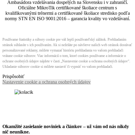
Ambasádora vzdelávania dospelých na Slovensku i v zahraničí.​​​​​​​​​​​​​​​​
Oficiálne MikroTik certifikované školiace centrum s
kvalifikovanými trénermi ​​​​​​​​​​a certifikované školiace stredisko podľa
normy STN EN ISO 9001:2016 – garancia kvality vo vzdelávaní.
Používame štatistiky a súbory cookie pre váš lepší používateľský zážitok. Prehliadaním
stránok súhlasíte s ich používaním. Ak si neželáte po návšteve našich web stránok dostávať
personalizované reklamy, môžete vymazať históriu prehliadania vo vašom prehliadači
vrátane cookie súborov. Viac informácií o tom, ktoré cookies používame a informácie o
ochrane osobných údajov nájdete v časti „Nastavenie cookie a ochrana osobných údajov“.
Ukladanie súborov cookie si môžete nastaviť či vypnúť vo vašom prehliadači.
Prispôsobiť
Nastavenie cookie a ochrana osobných údajov
Okamžité zasielanie noviniek a článkov – u
ž vám od nás nikdy
nič neunikne.