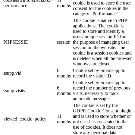
cookielawinfo-checkbox-
11
cookie is used to store the user
performance
months
consent for the cookies in the
category "Performance".
This cookie is native to PHP
applications. The cookie is
used to store and identify a
users' unique session ID for
PHPSESSID
session
the purpose of managing user
session on the website. The
cookie is a session cookies and
is deleted when all the browser
windows are closed.
6
Cookie set by Smartsupp to
ssupp.vid
months
record the visitor ID.
Cookie set by Smartsupp to
6
record the number of previous
ssupp.visits
months
visits, necessary to track
automatic messages.
The cookie is set by the
GDPR Cookie Consent plugin
11
and is used to store whether or
viewed_cookie_policy
months
not user has consented to the
use of cookies. It does not
store any personal data.