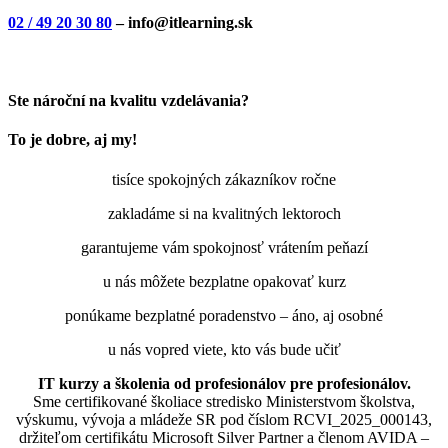
02 / 49 20 30 80
– info@itlearning.sk
Ste nároční na kvalitu vzdelávania?
To je dobre, aj my!
tisíce spokojných zákazníkov ročne
zakladáme si na kvalitných lektoroch
garantujeme vám spokojnosť vrátením peňazí
u nás môžete bezplatne opakovať kurz
ponúkame bezplatné poradenstvo – áno, aj osobné
u nás vopred viete, kto vás bude učiť
IT kurzy a školenia od profesionálov pre profesionálov.
Sme certifikované školiace stredisko Ministerstvom školstva,
výskumu, vývoja a mládeže SR pod číslom RCVI_2025_000143,
držiteľom certifikátu Microsoft Silver Partner a členom AVIDA –