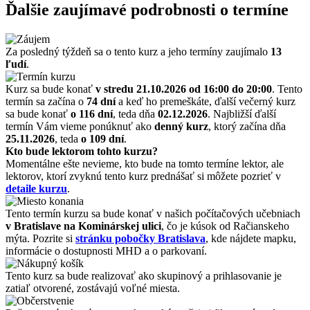
Ďalšie zaujímavé podrobnosti o termíne
Za posledný týždeň sa o tento kurz a jeho termíny zaujímalo
13
ľudí
.
Kurz sa bude konať
v stredu 21.10.2026
od 16:00 do 20:00
. Tento
termín sa začína o
74 dní
a keď ho premeškáte, ďalší večerný kurz
sa bude konať
o 116 dní
, teda dňa
02.12.2026
. Najbližší ďalší
termín Vám vieme ponúknuť ako
denný kurz
, ktorý začína dňa
25.11.2026
, teda
o 109 dní
.
Kto bude lektorom tohto kurzu?
Momentálne ešte nevieme, kto bude na tomto termíne lektor, ale
lektorov, ktorí zvyknú tento kurz prednášať si môžete pozrieť v
detaile kurzu
.
Tento termín kurzu sa bude konať v našich počítačových učebniach
v Bratislave na Kominárskej ulici
, čo je kúsok od Račianskeho
mýta. Pozrite si
stránku pobočky Bratislava
, kde nájdete mapku,
informácie o dostupnosti MHD a o parkovaní.
Tento kurz sa bude realizovať ako skupinový a prihlasovanie je
zatiaľ otvorené, zostávajú voľné miesta.