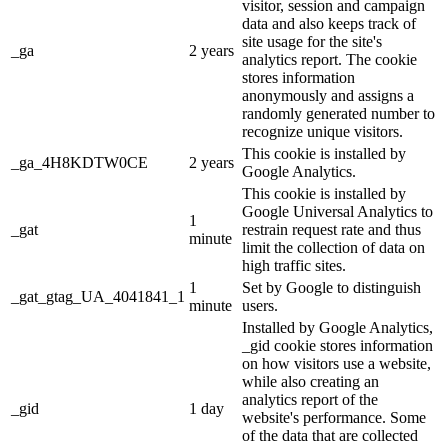
visitor, session and campaign
data and also keeps track of
site usage for the site's
_ga
2 years
analytics report. The cookie
stores information
anonymously and assigns a
randomly generated number to
recognize unique visitors.
This cookie is installed by
_ga_4H8KDTW0CE
2 years
Google Analytics.
This cookie is installed by
Google Universal Analytics to
1
_gat
restrain request rate and thus
minute
limit the collection of data on
high traffic sites.
1
Set by Google to distinguish
_gat_gtag_UA_4041841_1
minute
users.
Installed by Google Analytics,
_gid cookie stores information
on how visitors use a website,
while also creating an
analytics report of the
_gid
1 day
website's performance. Some
of the data that are collected