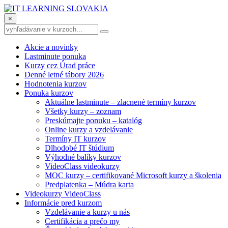
×
Akcie a novinky
Lastminute ponuka
Kurzy cez Úrad práce
Denné letné tábory 2026
Hodnotenia kurzov
Ponuka kurzov
Aktuálne lastminute – zlacnené termíny kurzov
Všetky kurzy – zoznam
Preskúmajte ponuku – katalóg
Online kurzy a vzdelávanie
Termíny IT kurzov
Dlhodobé IT štúdium
Výhodné balíky kurzov
VideoClass videokurzy
MOC kurzy – certifikované Microsoft kurzy a školenia
Predplatenka – Múdra karta
Videokurzy VideoClass
Informácie pred kurzom
Vzdelávanie a kurzy u nás
Certifikácia a prečo my