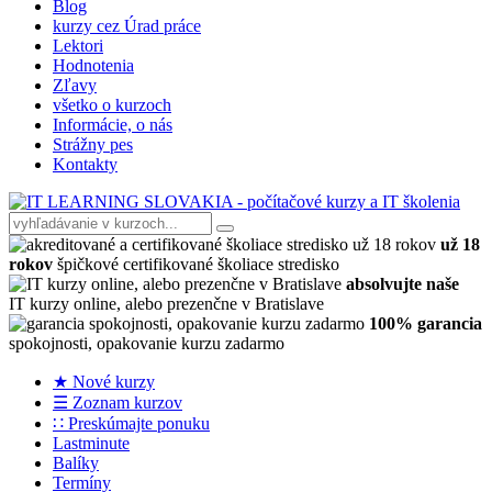
Blog
kurzy cez Úrad práce
Lektori
Hodnotenia
Zľavy
všetko o kurzoch
Informácie, o nás
Strážny pes
Kontakty
už 18
rokov
špičkové certifikované školiace stredisko
absolvujte naše
IT kurzy online, alebo prezenčne v Bratislave
100% garancia
spokojnosti, opakovanie kurzu zadarmo
★ Nové kurzy
☰ Zoznam kurzov
∷ Preskúmajte ponuku
Lastminute
Balíky
Termíny