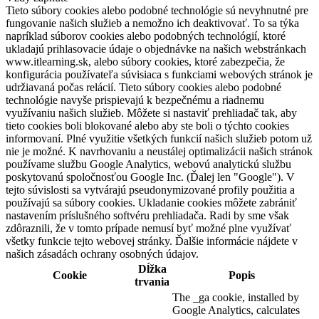
Tieto súbory cookies alebo podobné technológie sú nevyhnutné pre
fungovanie našich služieb a nemožno ich deaktivovať. To sa týka
napríklad súborov cookies alebo podobných technológií, ktoré
ukladajú prihlasovacie údaje o objednávke na našich webstránkach
www.itlearning.sk, alebo súbory cookies, ktoré zabezpečia, že
konfigurácia používateľa súvisiaca s funkciami webových stránok je
udržiavaná počas relácií. Tieto súbory cookies alebo podobné
technológie navyše prispievajú k bezpečnému a riadnemu
využívaniu našich služieb. Môžete si nastaviť prehliadač tak, aby
tieto cookies boli blokované alebo aby ste boli o týchto cookies
informovaní. Plné využitie všetkých funkcií našich služieb potom už
nie je možné. K navrhovaniu a neustálej optimalizácii našich stránok
používame službu Google Analytics, webovú analytickú službu
poskytovanú spoločnosťou Google Inc. (Ďalej len "Google"). V
tejto súvislosti sa vytvárajú pseudonymizované profily použitia a
používajú sa súbory cookies. Ukladanie cookies môžete zabrániť
nastavením príslušného softvéru prehliadača. Radi by sme však
zdôraznili, že v tomto prípade nemusí byť možné plne využívať
všetky funkcie tejto webovej stránky. Ďalšie informácie nájdete v
našich zásadách ochrany osobných údajov.
Dĺžka
Cookie
Popis
trvania
The _ga cookie, installed by
Google Analytics, calculates