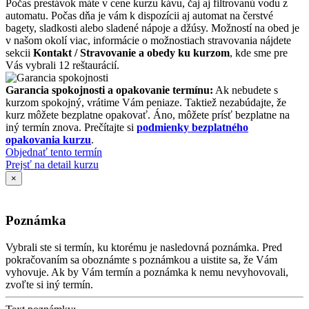
Počas prestávok máte v cene kurzu kávu, čaj aj filtrovanú vodu z
automatu. Počas dňa je vám k dispozícii aj automat na čerstvé
bagety, sladkosti alebo sladené nápoje a džúsy. Možností na obed je
v našom okolí viac, informácie o možnostiach stravovania nájdete
sekcii
Kontakt / Stravovanie a obedy ku kurzom
, kde sme pre
Vás vybrali 12 reštaurácií.
Garancia spokojnosti a opakovanie termínu:
Ak nebudete s
kurzom spokojný, vrátime Vám peniaze. Taktiež nezabúdajte, že
kurz môžete bezplatne opakovať. Áno, môžete prísť bezplatne na
iný termín znova. Prečítajte si
podmienky bezplatného
opakovania kurzu
.
Objednať tento termín
Prejsť na detail kurzu
×
Poznámka
Vybrali ste si termín, ku ktorému je nasledovná poznámka. Pred
pokračovaním sa oboznámte s poznámkou a uistite sa, že Vám
vyhovuje. Ak by Vám termín a poznámka k nemu nevyhovovali,
zvoľte si iný termín.