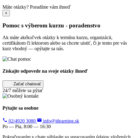
Máte otázky?
Poradíme vám ihneď
×
Pomoc s výberom kurzu - poradenstvo
Ak máte akékoľvek otázky k termínu kurzu, organizácii,
certifikátom či lektorom alebo sa chcete uistiť, či je tento pre vás
kurz vhodný — opýtajte sa nás.
Získajte odpovede na svoje otázky ihneď
Začať chatovať
24/7 môžete sa pýtať
Pýtajte sa osobne
02/4920 3080
info@itlearning.sk
Po — Pia, 8:00 — 16:30
Pokračovaním v chate súhlasíte so spracovaním údajov vložených