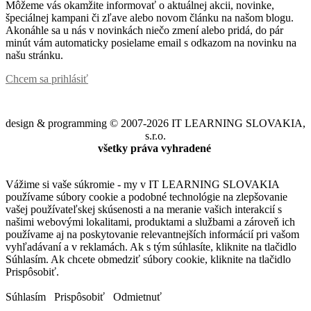
Môžeme vás okamžite informovať o aktuálnej akcii, novinke,
špeciálnej kampani či zľave alebo novom článku na našom blogu.
Akonáhle sa u nás v novinkách niečo zmení alebo pridá, do pár
minút vám automaticky posielame email s odkazom na novinku na
našu stránku.
Chcem sa prihlásiť
design & programming © 2007-2026 IT LEARNING SLOVAKIA,
s.r.o.
všetky práva vyhradené
Vážime si vaše súkromie - my v IT LEARNING SLOVAKIA
používame súbory cookie a podobné technológie na zlepšovanie
vašej používateľskej skúsenosti a na meranie vašich interakcií s
našimi webovými lokalitami, produktami a službami a zároveň ich
používame aj na poskytovanie relevantnejších informácií pri vašom
vyhľadávaní a v reklamách. Ak s tým súhlasíte, kliknite na tlačidlo
Súhlasím. Ak chcete obmedziť súbory cookie, kliknite na tlačidlo
Prispôsobiť.
Súhlasím
Prispôsobiť
Odmietnuť