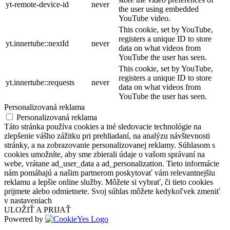
yt-remote-device-id
never
the user using embedded
YouTube video.
This cookie, set by YouTube,
registers a unique ID to store
yt.innertube::nextId
never
data on what videos from
YouTube the user has seen.
This cookie, set by YouTube,
registers a unique ID to store
yt.innertube::requests
never
data on what videos from
YouTube the user has seen.
Personalizovaná reklama
Personalizovaná reklama
Táto stránka používa cookies a iné sledovacie technológie na
zlepšenie vášho zážitku pri prehliadaní, na analýzu návštevnosti
stránky, a na zobrazovanie personalizovanej reklamy. Súhlasom s
cookies umožníte, aby sme zbierali údaje o vašom správaní na
webe, vrátane ad_user_data a ad_personalization. Tieto informácie
nám pomáhajú a našim partnerom poskytovať vám relevantnejšiu
reklamu a lepšie online služby. Môžete si vybrať, či tieto cookies
prijmete alebo odmietnete. Svoj súhlas môžete kedykoľvek zmeniť
v nastaveniach
ULOŽIŤ A PRIJAŤ
Powered by