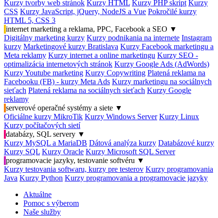
Kurzy tvorby web stránok
Kurzy HTML
Kurzy PHP skript
Kurzy
CSS
Kurzy JavaScript, jQuery, NodeJS a Vue
Pokročilé kurzy
HTML 5, CSS 3
internet marketing a reklama, PPC, Facebook a SEO
▼
Digitálny marketing kurzy
Kurzy podnikania na internete
Instagram
kurzy
Marketingové kurzy Bratislava
Kurzy Facebook marketingu a
Meta reklamy
Kurzy internet a online marketingu
Kurzy SEO -
optimalizácia internetových stránok
Kurzy Google Ads (AdWords)
Kurzy Youtube marketing
Kurzy Copywriting
Platená reklama na
Facebooku (FB) - kurzy Meta Ads
Kurzy marketingu na sociálnych
sieťach
Platená reklama na sociálnych sieťach
Kurzy Google
reklamy
serverové operačné systémy a siete
▼
Oficiálne kurzy MikroTik
Kurzy Windows Server
Kurzy Linux
Kurzy počítačových sietí
databázy, SQL servery
▼
Kurzy MySQL a MariaDB
Dátová analýza kurzy
Databázové kurzy
Kurzy SQL
Kurzy Oracle
Kurzy Microsoft SQL Server
programovacie jazyky, testovanie softvéru
▼
Kurzy testovania softwaru, kurzy pre testerov
Kurzy programovania
Java
Kurzy Python
Kurzy programovania a programovacie jazyky
Aktuálne
Pomoc s výberom
Naše služby