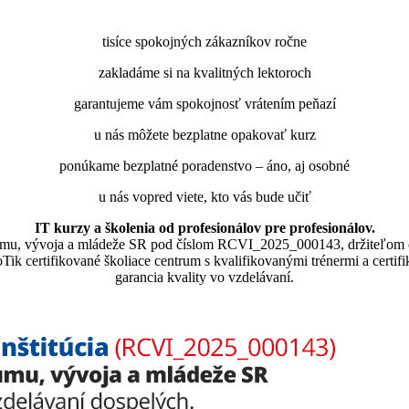
tisíce spokojných zákazníkov ročne
zakladáme si na kvalitných lektoroch
garantujeme vám spokojnosť vrátením peňazí
u nás môžete bezplatne opakovať kurz
ponúkame bezplatné poradenstvo – áno, aj osobné
u nás vopred viete, kto vás bude učiť
IT kurzy a školenia od profesionálov pre profesionálov.
skumu, vývoja a mládeže SR pod číslom RCVI_2025_000143, držiteľom 
lne MikroTik certifikované školiace centrum s kvalifikovanými trénermi ​​​​​​
garancia kvality vo vzdelávaní.