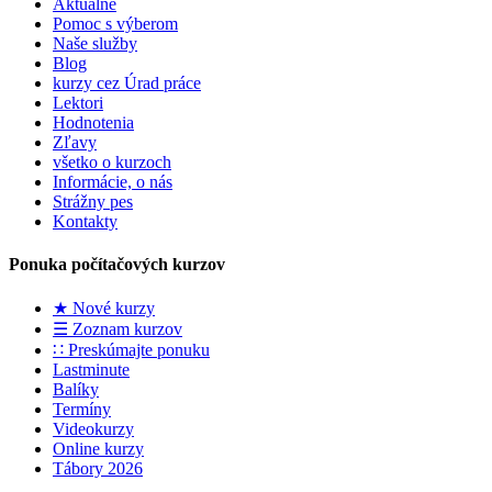
Aktuálne
Pomoc s výberom
Naše služby
Blog
kurzy cez Úrad práce
Lektori
Hodnotenia
Zľavy
všetko o kurzoch
Informácie, o nás
Strážny pes
Kontakty
Ponuka počítačových kurzov
★ Nové kurzy
☰ Zoznam kurzov
∷ Preskúmajte ponuku
Lastminute
Balíky
Termíny
Videokurzy
Online kurzy
Tábory 2026