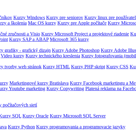
očníkov
Kurzy Windows
Kurzy pre seniorov
Kurzy linux pre používate
rzy a školenia
Mac OS kurzy
Kurzy pre Apple počítače
Kurzy Microso
čné zručnosti a Visio
Kurzy Microsoft Project a projektové riadenie
Ku
oint
Kurzy SAP a ABAP
Microsoft 365 kurzy
y grafiky - grafický dizajn
Kurzy Adobe Photoshop
Kurzy Adobe Illus
Video kurzy
Kurzy technického kreslenia
Kurzy fotografovania (mobi
y tvorby web stránok
Kurzy HTML
Kurzy PHP skript
Kurzy CSS
Kur
urzy
Marketingové kurzy Bratislava
Kurzy Facebook marketingu a Me
urzy Youtube marketing
Kurzy Copywriting
Platená reklama na Faceb
 počítačových sietí
Kurzy SQL
Kurzy Oracle
Kurzy Microsoft SQL Server
Java
Kurzy Python
Kurzy programovania a programovacie jazyky