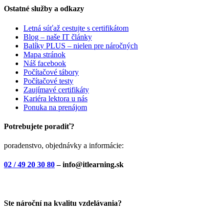
Ostatné služby a odkazy
Letná súťaž cestujte s certifikátom
Blog – naše IT články
Balíky PLUS – nielen pre náročných
Mapa stránok
Náš facebook
Počítačové tábory
Počítačové testy
Zaujímavé certifikáty
Kariéra lektora u nás
Ponuka na prenájom
Potrebujete poradiť?
poradenstvo, objednávky a informácie:
02 / 49 20 30 80
– info@itlearning.sk
Ste nároční na kvalitu vzdelávania?