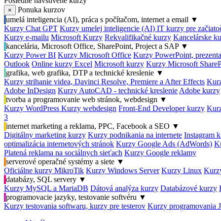
Posledné navštívené kurzy
Ponuka kurzov
×
umelá inteligencia (AI), práca s počítačom, internet a email
▼
Kurzy Chat GPT
Kurzy umelej inteligencie (AI)
IT kurzy pre začiat
Kurzy e-mailu
Microsoft Kurzy
Rekvalifikačné kurzy
Kancelárske ku
kancelária, Microsoft Office, SharePoint, Project a SAP
▼
Kurzy Power BI
Kurzy Microsoft Office
Kurzy PowerPoint, prezenta
Outlook
Online kurzy Excel
Microsoft kurzy
Kurzy Microsoft ShareP
grafika, web grafika, DTP a technické kreslenie
▼
Kurzy strihanie videa, Davinci Resolve, Premiere a After Effects
Kurz
Adobe InDesign
Kurzy AutoCAD - technické kreslenie
Adobe kurzy
tvorba a programovanie web stránok, webdesign
▼
Kurzy WordPress
Kurzy webdesign
Front-End Developer kurzy
Kurz
3
internet marketing a reklama, PPC, Facebook a SEO
▼
Digitálny marketing kurzy
Kurzy podnikania na internete
Instagram k
optimalizácia internetových stránok
Kurzy Google Ads (AdWords)
K
Platená reklama na sociálnych sieťach
Kurzy Google reklamy
serverové operačné systémy a siete
▼
Oficiálne kurzy MikroTik
Kurzy Windows Server
Kurzy Linux
Kurzy
databázy, SQL servery
▼
Kurzy MySQL a MariaDB
Dátová analýza kurzy
Databázové kurzy
programovacie jazyky, testovanie softvéru
▼
Kurzy testovania softwaru, kurzy pre testerov
Kurzy programovania 