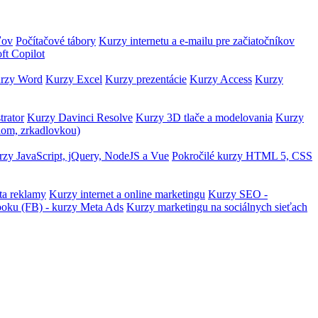
ľov
Počítačové tábory
Kurzy internetu a e-mailu pre začiatočníkov
ft Copilot
rzy Word
Kurzy Excel
Kurzy prezentácie
Kurzy Access
Kurzy
trator
Kurzy Davinci Resolve
Kurzy 3D tlače a modelovania
Kurzy
lom, zrkadlovkou)
zy JavaScript, jQuery, NodeJS a Vue
Pokročilé kurzy HTML 5, CSS
ta reklamy
Kurzy internet a online marketingu
Kurzy SEO -
ooku (FB) - kurzy Meta Ads
Kurzy marketingu na sociálnych sieťach