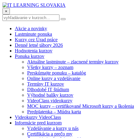
×
Akcie a novinky
Lastminute ponuka
Kurzy cez Úrad práce
Denné letné tábory 2026
Hodnotenia kurzov
Ponuka kurzov
Aktuálne lastminute – zlacnené termíny kurzov
Všetky kurzy – zoznam
Preskúmajte ponuku – katalóg
Online kurzy a vzdelávanie
Termíny IT kurzov
Dlhodobé IT štúdium
Výhodné balíky kurzov
VideoClass videokurzy
MOC kurzy – certifikované Microsoft kurzy a školenia
Predplatenka – Múdra karta
Videokurzy VideoClass
Informácie pred kurzom
Vzdelávanie a kurzy u nás
Certifikácia a prečo my