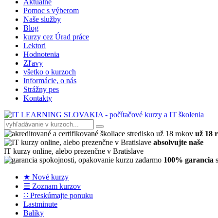
Aktuálne
Pomoc s výberom
Naše služby
Blog
kurzy cez Úrad práce
Lektori
Hodnotenia
Zľavy
všetko o kurzoch
Informácie, o nás
Strážny pes
Kontakty
už 18 
absolvujte naše
IT kurzy online, alebo prezenčne v Bratislave
100% garancia
s
★ Nové kurzy
☰ Zoznam kurzov
∷ Preskúmajte ponuku
Lastminute
Balíky