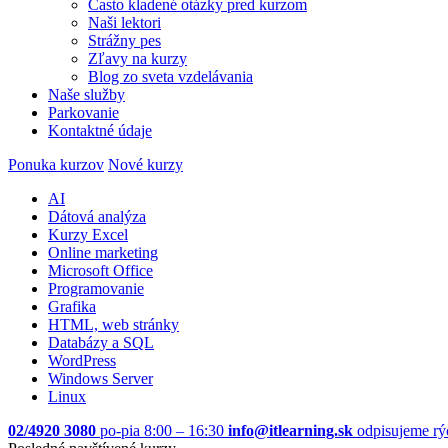
Často kladené otázky pred kurzom
Naši lektori
Strážny pes
Zľavy na kurzy
Blog zo sveta vzdelávania
Naše služby
Parkovanie
Kontaktné údaje
Ponuka kurzov
Nové kurzy
AI
Dátová analýza
Kurzy Excel
Online marketing
Microsoft Office
Programovanie
Grafika
HTML, web stránky
Databázy a SQL
WordPress
Windows Server
Linux
02/4920 3080
po-pia 8:00 – 16:30
info@itlearning.sk
odpisujeme rý