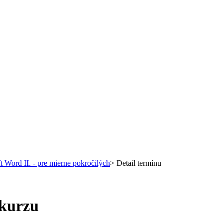
t Word II. - pre mierne pokročilých
>
Detail termínu
 kurzu