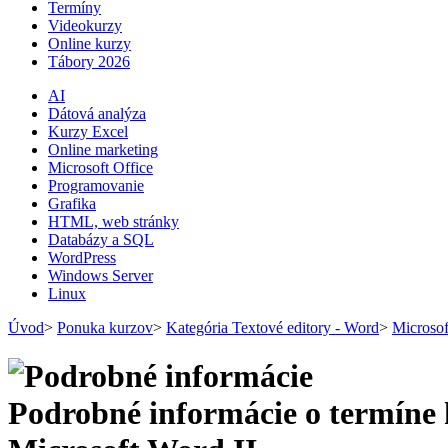
Termíny
Videokurzy
Online kurzy
Tábory 2026
AI
Dátová analýza
Kurzy Excel
Online marketing
Microsoft Office
Programovanie
Grafika
HTML, web stránky
Databázy a SQL
WordPress
Windows Server
Linux
Úvod
>
Ponuka kurzov
>
Kategória Textové editory - Word
>
Microsof
Podrobné informácie o termíne