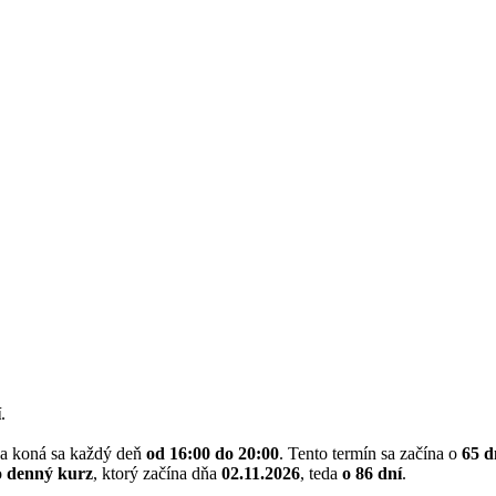
í
.
a koná sa každý deň
od 16:00 do 20:00
. Tento termín sa začína o
65 d
o
denný kurz
, ktorý začína dňa
02.11.2026
, teda
o 86 dní
.