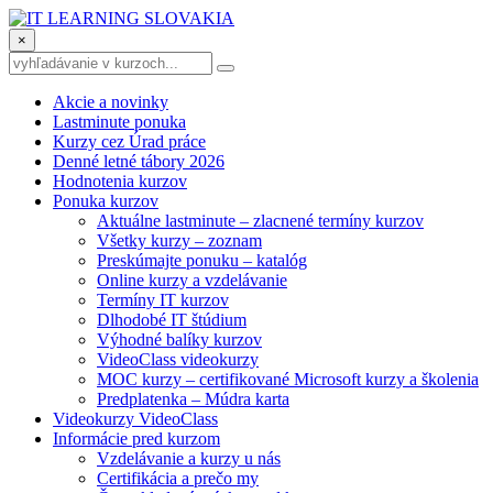
×
Akcie a novinky
Lastminute ponuka
Kurzy cez Úrad práce
Denné letné tábory 2026
Hodnotenia kurzov
Ponuka kurzov
Aktuálne lastminute – zlacnené termíny kurzov
Všetky kurzy – zoznam
Preskúmajte ponuku – katalóg
Online kurzy a vzdelávanie
Termíny IT kurzov
Dlhodobé IT štúdium
Výhodné balíky kurzov
VideoClass videokurzy
MOC kurzy – certifikované Microsoft kurzy a školenia
Predplatenka – Múdra karta
Videokurzy VideoClass
Informácie pred kurzom
Vzdelávanie a kurzy u nás
Certifikácia a prečo my