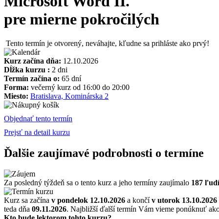
Microsoft Word II.
pre mierne pokročilých
Tento termín je otvorený, neváhajte, kľudne sa prihláste ako prvý!
Kurz začína dňa:
12.10.2026
Dĺžka kurzu :
2 dni
Termín začína o:
65 dní
Forma:
večerný kurz od 16:00 do 20:00
Miesto:
Bratislava, Kominárska 2
Objednať tento termín
Prejsť na detail kurzu
Ďalšie zaujímavé podrobnosti o termíne
Za posledný týždeň sa o tento kurz a jeho termíny zaujímalo
187 ľud
Kurz sa začína
v pondelok 12.10.2026
a končí
v utorok 13.10.2026
teda dňa
09.11.2026
. Najbližší ďalší termín Vám vieme ponúknuť ak
Kto bude lektorom tohto kurzu?