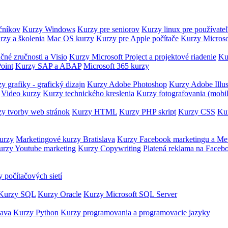
očníkov
Kurzy Windows
Kurzy pre seniorov
Kurzy linux pre používate
rzy a školenia
Mac OS kurzy
Kurzy pre Apple počítače
Kurzy Microso
čné zručnosti a Visio
Kurzy Microsoft Project a projektové riadenie
Ku
oint
Kurzy SAP a ABAP
Microsoft 365 kurzy
y grafiky - grafický dizajn
Kurzy Adobe Photoshop
Kurzy Adobe Illus
Video kurzy
Kurzy technického kreslenia
Kurzy fotografovania (mobi
y tvorby web stránok
Kurzy HTML
Kurzy PHP skript
Kurzy CSS
Kur
urzy
Marketingové kurzy Bratislava
Kurzy Facebook marketingu a Me
urzy Youtube marketing
Kurzy Copywriting
Platená reklama na Faceb
 počítačových sietí
Kurzy SQL
Kurzy Oracle
Kurzy Microsoft SQL Server
Java
Kurzy Python
Kurzy programovania a programovacie jazyky