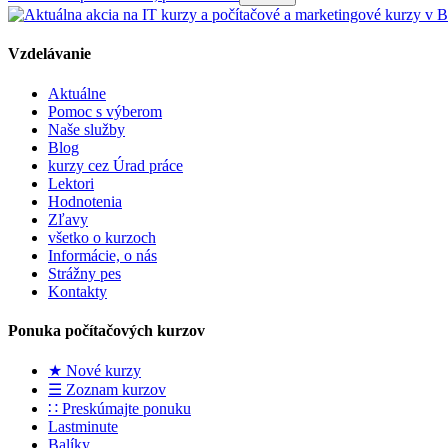
Vzdelávanie
Aktuálne
Pomoc s výberom
Naše služby
Blog
kurzy cez Úrad práce
Lektori
Hodnotenia
Zľavy
všetko o kurzoch
Informácie, o nás
Strážny pes
Kontakty
Ponuka počítačových kurzov
★ Nové kurzy
☰ Zoznam kurzov
∷ Preskúmajte ponuku
Lastminute
Balíky