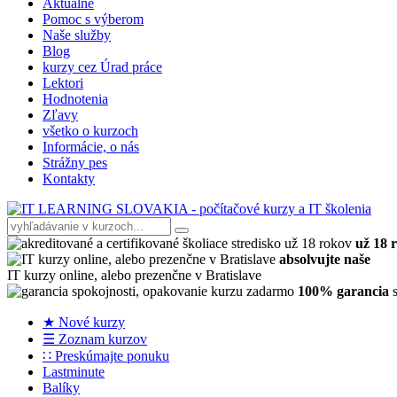
Aktuálne
Pomoc s výberom
Naše služby
Blog
kurzy cez Úrad práce
Lektori
Hodnotenia
Zľavy
všetko o kurzoch
Informácie, o nás
Strážny pes
Kontakty
už 18 
absolvujte naše
IT kurzy online, alebo prezenčne v Bratislave
100% garancia
s
★ Nové kurzy
☰ Zoznam kurzov
∷ Preskúmajte ponuku
Lastminute
Balíky