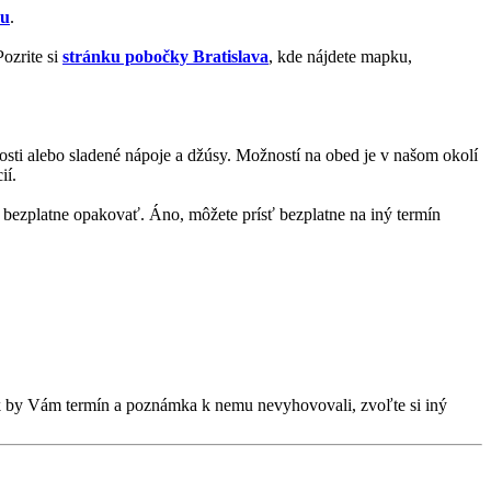
zu
.
ozrite si
stránku pobočky Bratislava
, kde nájdete mapku,
kosti alebo sladené nápoje a džúsy. Možností na obed je v našom okolí
ií.
bezplatne opakovať. Áno, môžete prísť bezplatne na iný termín
Ak by Vám termín a poznámka k nemu nevyhovovali, zvoľte si iný