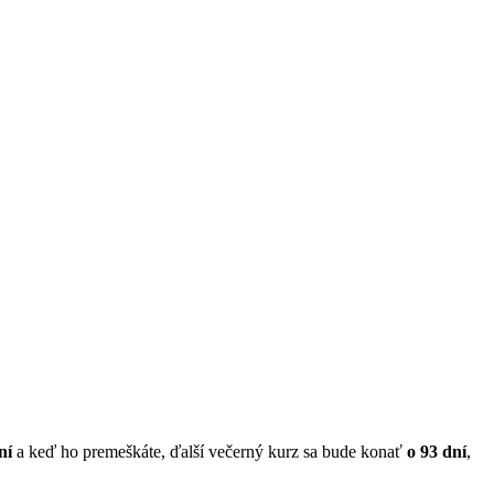
ní
a keď ho premeškáte, ďalší večerný kurz sa bude konať
o 93 dní
,