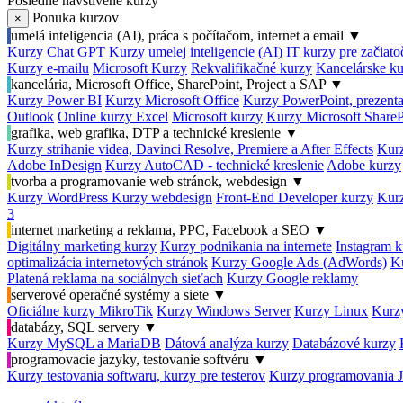
Posledné navštívené kurzy
Ponuka kurzov
×
umelá inteligencia (AI), práca s počítačom, internet a email
▼
Kurzy Chat GPT
Kurzy umelej inteligencie (AI)
IT kurzy pre začiat
Kurzy e-mailu
Microsoft Kurzy
Rekvalifikačné kurzy
Kancelárske ku
kancelária, Microsoft Office, SharePoint, Project a SAP
▼
Kurzy Power BI
Kurzy Microsoft Office
Kurzy PowerPoint, prezenta
Outlook
Online kurzy Excel
Microsoft kurzy
Kurzy Microsoft ShareP
grafika, web grafika, DTP a technické kreslenie
▼
Kurzy strihanie videa, Davinci Resolve, Premiere a After Effects
Kurz
Adobe InDesign
Kurzy AutoCAD - technické kreslenie
Adobe kurzy
tvorba a programovanie web stránok, webdesign
▼
Kurzy WordPress
Kurzy webdesign
Front-End Developer kurzy
Kurz
3
internet marketing a reklama, PPC, Facebook a SEO
▼
Digitálny marketing kurzy
Kurzy podnikania na internete
Instagram k
optimalizácia internetových stránok
Kurzy Google Ads (AdWords)
K
Platená reklama na sociálnych sieťach
Kurzy Google reklamy
serverové operačné systémy a siete
▼
Oficiálne kurzy MikroTik
Kurzy Windows Server
Kurzy Linux
Kurzy
databázy, SQL servery
▼
Kurzy MySQL a MariaDB
Dátová analýza kurzy
Databázové kurzy
programovacie jazyky, testovanie softvéru
▼
Kurzy testovania softwaru, kurzy pre testerov
Kurzy programovania 