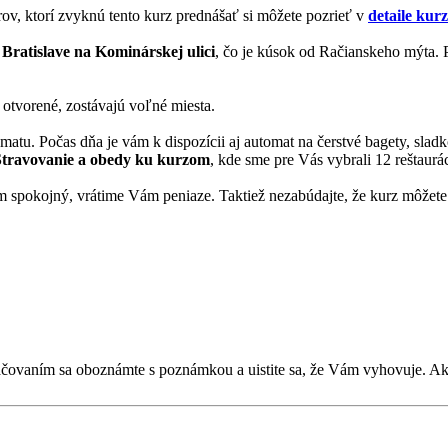
rov, ktorí zvyknú tento kurz prednášať si môžete pozrieť v
detaile kur
 Bratislave na Kominárskej ulici
, čo je kúsok od Račianskeho mýta. P
 otvorené, zostávajú voľné miesta.
matu. Počas dňa je vám k dispozícii aj automat na čerstvé bagety, slad
Stravovanie a obedy ku kurzom
, kde sme pre Vás vybrali 12 reštaurác
 spokojný, vrátime Vám peniaze. Taktiež nezabúdajte, že kurz môžete 
kračovaním sa oboznámte s poznámkou a uistite sa, že Vám vyhovuje. 