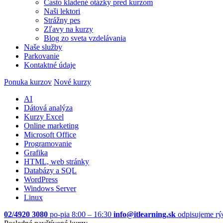
Často kladené otázky pred kurzom
Naši lektori
Strážny pes
Zľavy na kurzy
Blog zo sveta vzdelávania
Naše služby
Parkovanie
Kontaktné údaje
Ponuka kurzov
Nové kurzy
AI
Dátová analýza
Kurzy Excel
Online marketing
Microsoft Office
Programovanie
Grafika
HTML, web stránky
Databázy a SQL
WordPress
Windows Server
Linux
02/4920 3080
po-pia 8:00 – 16:30
info@itlearning.sk
odpisujeme rý