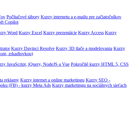
ľov
Počítačové tábory
Kurzy internetu a e-mailu pre začiatočníkov
ft Copilot
rzy Word
Kurzy Excel
Kurzy prezentácie
Kurzy Access
Kurzy
trator
Kurzy Davinci Resolve
Kurzy 3D tlače a modelovania
Kurzy
lom, zrkadlovkou)
zy JavaScript, jQuery, NodeJS a Vue
Pokročilé kurzy HTML 5, CSS
ta reklamy
Kurzy internet a online marketingu
Kurzy SEO -
ooku (FB) - kurzy Meta Ads
Kurzy marketingu na sociálnych sieťach