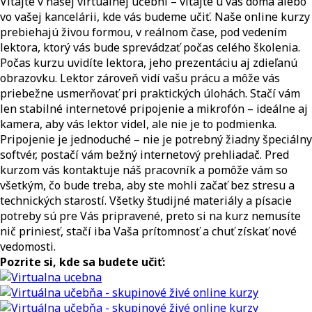
Vitajte v našej virtuálnej učebni – vitajte u vás doma alebo
vo vašej kancelárii, kde vás budeme učiť. Naše online kurzy
prebiehajú živou formou, v reálnom čase, pod vedením
lektora, ktorý vás bude sprevádzať počas celého školenia.
Počas kurzu uvidíte lektora, jeho prezentáciu aj zdieľanú
obrazovku. Lektor zároveň vidí vašu prácu a môže vás
priebežne usmerňovať pri praktických úlohách. Stačí vám
len stabilné internetové pripojenie a mikrofón – ideálne aj
kamera, aby vás lektor videl, ale nie je to podmienka.
Pripojenie je jednoduché – nie je potrebný žiadny špeciálny
softvér, postačí vám bežný internetový prehliadač. Pred
kurzom vás kontaktuje náš pracovník a pomôže vám so
všetkým, čo bude treba, aby ste mohli začať bez stresu a
technických starostí. Všetky študijné materiály a písacie
potreby sú pre Vás pripravené, preto si na kurz nemusíte
nič priniesť, stačí iba Vaša prítomnosť a chuť získať nové
vedomosti.
Pozrite si, kde sa budete učiť: