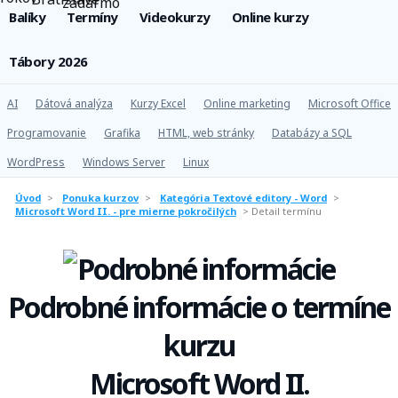
Balíky
Termíny
Videokurzy
Online kurzy
Tábory 2026
AI
Dátová analýza
Kurzy Excel
Online marketing
Microsoft Office
Programovanie
Grafika
HTML, web stránky
Databázy a SQL
WordPress
Windows Server
Linux
Úvod
>
Ponuka kurzov
>
Kategória Textové editory - Word
>
Microsoft Word II. - pre mierne pokročilých
>
Detail termínu
Podrobné informácie o termíne
kurzu
Microsoft Word II.