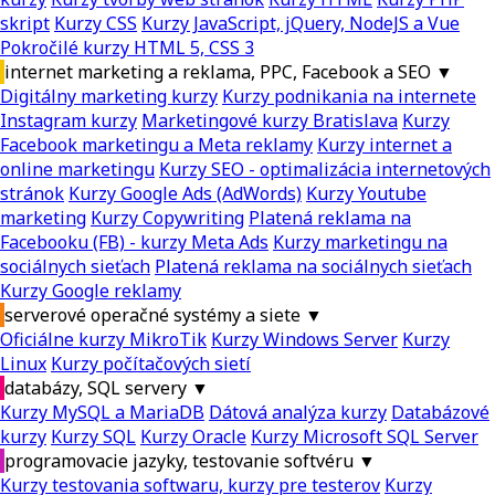
skript
Kurzy CSS
Kurzy JavaScript, jQuery, NodeJS a Vue
Pokročilé kurzy HTML 5, CSS 3
internet marketing a reklama, PPC, Facebook a SEO
▼
Digitálny marketing kurzy
Kurzy podnikania na internete
Instagram kurzy
Marketingové kurzy Bratislava
Kurzy
Facebook marketingu a Meta reklamy
Kurzy internet a
online marketingu
Kurzy SEO - optimalizácia internetových
stránok
Kurzy Google Ads (AdWords)
Kurzy Youtube
marketing
Kurzy Copywriting
Platená reklama na
Facebooku (FB) - kurzy Meta Ads
Kurzy marketingu na
sociálnych sieťach
Platená reklama na sociálnych sieťach
Kurzy Google reklamy
serverové operačné systémy a siete
▼
Oficiálne kurzy MikroTik
Kurzy Windows Server
Kurzy
Linux
Kurzy počítačových sietí
databázy, SQL servery
▼
Kurzy MySQL a MariaDB
Dátová analýza kurzy
Databázové
kurzy
Kurzy SQL
Kurzy Oracle
Kurzy Microsoft SQL Server
programovacie jazyky, testovanie softvéru
▼
Kurzy testovania softwaru, kurzy pre testerov
Kurzy