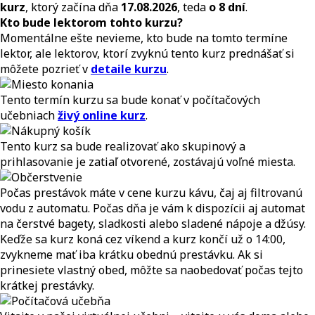
kurz
, ktorý začína dňa
17.08.2026
, teda
o 8 dní
.
Kto bude lektorom tohto kurzu?
Momentálne ešte nevieme, kto bude na tomto termíne
lektor, ale lektorov, ktorí zvyknú tento kurz prednášať si
môžete pozrieť v
detaile kurzu
.
Tento termín kurzu sa bude konať v počítačových
učebniach
živý online kurz
.
Tento kurz sa bude realizovať ako skupinový a
prihlasovanie je zatiaľ otvorené, zostávajú voľné miesta.
Počas prestávok máte v cene kurzu kávu, čaj aj filtrovanú
vodu z automatu. Počas dňa je vám k dispozícii aj automat
na čerstvé bagety, sladkosti alebo sladené nápoje a džúsy.
Keďže sa kurz koná cez víkend a kurz končí už o 14:00,
zvykneme mať iba krátku obednú prestávku. Ak si
prinesiete vlastný obed, môžte sa naobedovať počas tejto
krátkej prestávky.