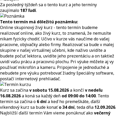
Za posledný týždeň sa o tento kurz a jeho termíny
zaujímalo
187 ľudí
.
Tento termín má dôležitú poznámku:
Online skupinový živý kurz - tento termín budeme
realizovať online, ako živý kurz, to znamená, že nemusíte
nikam fyzicky chodiť. Učivo v kurze vás naučíme do vašej
pracovne, obývačky alebo firmy. Realizovať sa bude v malej
skupine v našej virtuálnej učebni, kde naživo uvidíte a
budete počuť lektora, uvidíte jeho prezentáciu a on taktiež
uvidí vašu prácu a pracovnú plochu. Pri výuke môžete aj vy
používať mikrofón a kameru. Pripojenie je jednoduché a
nebudete pre výuku potrebovať žiadny špeciálny software,
postačí internetový prehliadač.
Kurz sa začína
v sobotu 15.08.2026
a končí
v nedeľu
16.08.2026
a koná sa každý deň
od 09:00 do 14:00
. Tento
termín sa začína o
6 dní
a keď ho premeškáte, ďalší
víkendový kurz sa bude konať
o 34 dní
, teda dňa
12.09.2026
.
Najbližší ďalší termín Vám vieme ponúknuť ako
večerný