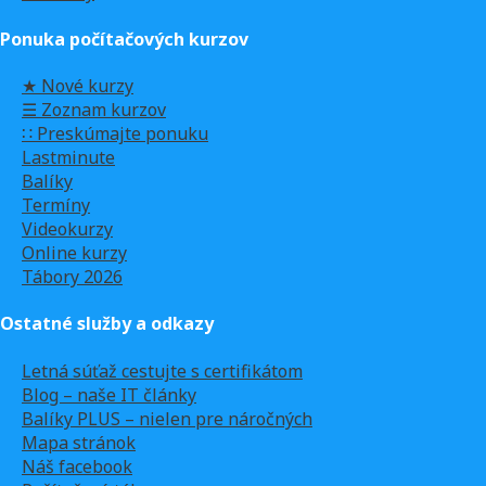
Ponuka počítačových kurzov
★ Nové kurzy
☰ Zoznam kurzov
∷ Preskúmajte ponuku
Lastminute
Balíky
Termíny
Videokurzy
Online kurzy
Tábory 2026
Ostatné služby a odkazy
Letná súťaž cestujte s certifikátom
Blog – naše IT články
Balíky PLUS – nielen pre náročných
Mapa stránok
Náš facebook