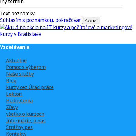
iný termín.
Text poznámky:
Súhlasím s poznámkou, pokračovať
Vzdelávanie
Aktuálne
Pomoc s výberom
Naše služby
Blog
kurzy cez Úrad práce
Lektori
Hodnotenia
Zľavy
všetko o kurzoch
Informácie, o nás
Strážny pes
Kontakty