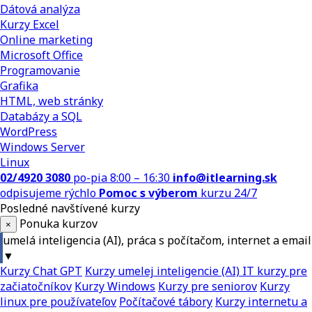
Dátová analýza
Kurzy Excel
Online marketing
Microsoft Office
Programovanie
Grafika
HTML, web stránky
Databázy a SQL
WordPress
Windows Server
Linux
02/4920 3080
po-pia 8:00 – 16:30
info@itlearning.sk
odpisujeme rýchlo
Pomoc s výberom
kurzu 24/7
Posledné navštívené kurzy
Ponuka kurzov
×
umelá inteligencia (AI), práca s počítačom, internet a email
▼
Kurzy Chat GPT
Kurzy umelej inteligencie (AI)
IT kurzy pre
začiatočníkov
Kurzy Windows
Kurzy pre seniorov
Kurzy
linux pre používateľov
Počítačové tábory
Kurzy internetu a