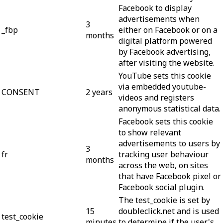
Facebook to display
advertisements when
3
_fbp
either on Facebook or on a
months
digital platform powered
by Facebook advertising,
after visiting the website.
YouTube sets this cookie
via embedded youtube-
CONSENT
2 years
videos and registers
anonymous statistical data.
Facebook sets this cookie
to show relevant
advertisements to users by
3
fr
tracking user behaviour
months
across the web, on sites
that have Facebook pixel or
Facebook social plugin.
The test_cookie is set by
15
doubleclick.net and is used
test_cookie
minutes
to determine if the user's