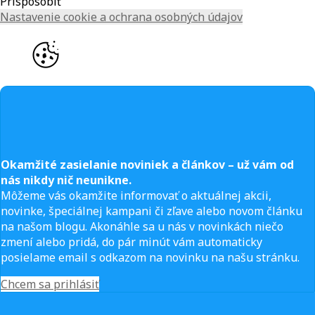
Prispôsobiť
Nastavenie cookie a ochrana osobných údajov
Okamžité zasielanie noviniek a článkov – u
ž vám od
nás nikdy nič neunikne.
Môžeme vás okamžite informovať o aktuálnej akcii,
novinke, špeciálnej kampani či zľave alebo novom článku
na našom blogu. Akonáhle sa u nás v novinkách niečo
zmení alebo pridá, do pár minút vám automaticky
posielame email s odkazom na novinku na našu stránku.
Chcem sa prihlásiť