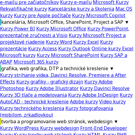
e-mailu pre začiatočníkov
Kurzy e-mailu
Microsoft Kurzy
Rekvalifikačné kurzy
Kancelárske kurzy a školenia
Mac OS
kurzy
Kurzy pre Apple počítače
Kurzy Microsoft Copilot
kancelária, Microsoft Office, SharePoint, Project a SAP
▼
Kurzy Power BI
Kurzy Microsoft Office
Kurzy PowerPoint,
prezentačné zručnosti a Visio
Kurzy Microsoft Project a
projektové riadenie
Kurzy Word
Kurzy Excel
Kurzy
prezentácie
Kurzy Access
Kurzy Outlook
Online kurzy Excel
Microsoft kurzy
Kurzy Microsoft SharePoint
Kurzy SAP a
ABAP
Microsoft 365 kurzy
grafika, web grafika, DTP a technické kreslenie
▼
Kurzy strihanie videa, Davinci Resolve, Premiere a After
Effects
Kurzy grafiky - grafický dizajn
Kurzy Adobe
Photoshop
Kurzy Adobe Illustrator
Kurzy Davinci Resolve
Kurzy 3D tlače a modelovania
Kurzy Adobe InDesign
Kurzy
AutoCAD - technické kreslenie
Adobe kurzy
Video kurzy
Kurzy technického kreslenia
Kurzy fotografovania
(mobilom, zrkadlovkou)
tvorba a programovanie web stránok, webdesign
▼
Kurzy WordPress
Kurzy webdesign
Front-End Developer
kurzy
Kurzy tvorby web stránok
Kurzy HTML
Kurzy PHP