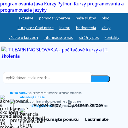
programovania Java
Kurzy Python
Kurzy programovania a
programovacie jazyky
aktuálne
pomoc s výberom
naše služby
blog
kurzy cez úrad práce
lektori
hodnotenia
zľavy
všetko o kurzoch
informácie, o nás
strážny pes
kontakty
už 18 rokov
špičkové certifikované školiace stredisko
absolvujte naše
IT kurzy online, alebo prezenčne v Bratislave
★ Nové kurzy
☰ Zoznam kurzov
100% garancia
spokojnosti, opakovanie kurzu zadarmo
∷ Preskúmajte ponuku
Lastminute