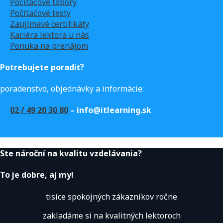
Počítačové tábory
Počítačové testy
Zaujímavé certifikáty
Kariéra lektora u nás
Ponuka na prenájom
Potrebujete poradiť?
poradenstvo, objednávky a informácie:
02 / 49 20 30 80
– info@itlearning.sk
Ste nároční na kvalitu vzdelávania?
To je dobre, aj my!
tisíce spokojných zákazníkov ročne
zakladáme si na kvalitných lektoroch