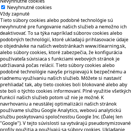
Nevyhnutné cookies
Nevyhnutné cookies
Vždy zapnuté
Tieto súbory cookies alebo podobné technológie sú
nevyhnutné pre fungovanie našich služieb a nemožno ich
deaktivovať. To sa týka napríklad súborov cookies alebo
podobných technológií, ktoré ukladajú prihlasovacie údaje
o objednávke na našich webstránkach www.itlearning.sk,
alebo súbory cookies, ktoré zabezpečia, že konfigurácia
používateľa súvisiaca s funkciami webových stránok je
udržiavaná počas relácií. Tieto súbory cookies alebo
podobné technológie navyše prispievajú k bezpečnému a
riadnemu využívaniu našich služieb. Môžete si nastaviť
prehliadač tak, aby tieto cookies boli blokované alebo aby
ste boli o týchto cookies informovaní. Plné využitie všetkých
funkcií našich služieb potom už nie je možné. K
navrhovaniu a neustálej optimalizácii našich stránok
používame službu Google Analytics, webovú analytickú
službu poskytovanú spoločnosťou Google Inc. (Ďalej len
"Google"). V tejto súvislosti sa vytvárajú pseudonymizované
profily použitia a používajú sa súbory cookies. Ukladanie