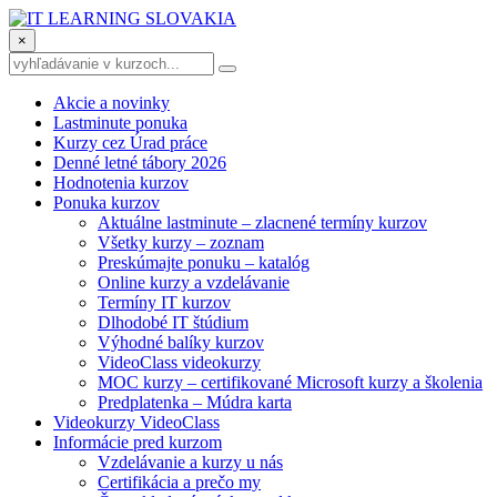
×
Akcie a novinky
Lastminute ponuka
Kurzy cez Úrad práce
Denné letné tábory 2026
Hodnotenia kurzov
Ponuka kurzov
Aktuálne lastminute – zlacnené termíny kurzov
Všetky kurzy – zoznam
Preskúmajte ponuku – katalóg
Online kurzy a vzdelávanie
Termíny IT kurzov
Dlhodobé IT štúdium
Výhodné balíky kurzov
VideoClass videokurzy
MOC kurzy – certifikované Microsoft kurzy a školenia
Predplatenka – Múdra karta
Videokurzy VideoClass
Informácie pred kurzom
Vzdelávanie a kurzy u nás
Certifikácia a prečo my