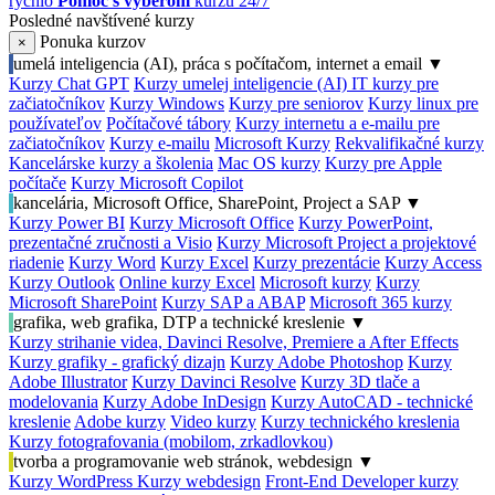
rýchlo
Pomoc s výberom
kurzu 24/7
Posledné navštívené kurzy
Ponuka kurzov
×
umelá inteligencia (AI), práca s počítačom, internet a email
▼
Kurzy Chat GPT
Kurzy umelej inteligencie (AI)
IT kurzy pre
začiatočníkov
Kurzy Windows
Kurzy pre seniorov
Kurzy linux pre
používateľov
Počítačové tábory
Kurzy internetu a e-mailu pre
začiatočníkov
Kurzy e-mailu
Microsoft Kurzy
Rekvalifikačné kurzy
Kancelárske kurzy a školenia
Mac OS kurzy
Kurzy pre Apple
počítače
Kurzy Microsoft Copilot
kancelária, Microsoft Office, SharePoint, Project a SAP
▼
Kurzy Power BI
Kurzy Microsoft Office
Kurzy PowerPoint,
prezentačné zručnosti a Visio
Kurzy Microsoft Project a projektové
riadenie
Kurzy Word
Kurzy Excel
Kurzy prezentácie
Kurzy Access
Kurzy Outlook
Online kurzy Excel
Microsoft kurzy
Kurzy
Microsoft SharePoint
Kurzy SAP a ABAP
Microsoft 365 kurzy
grafika, web grafika, DTP a technické kreslenie
▼
Kurzy strihanie videa, Davinci Resolve, Premiere a After Effects
Kurzy grafiky - grafický dizajn
Kurzy Adobe Photoshop
Kurzy
Adobe Illustrator
Kurzy Davinci Resolve
Kurzy 3D tlače a
modelovania
Kurzy Adobe InDesign
Kurzy AutoCAD - technické
kreslenie
Adobe kurzy
Video kurzy
Kurzy technického kreslenia
Kurzy fotografovania (mobilom, zrkadlovkou)
tvorba a programovanie web stránok, webdesign
▼
Kurzy WordPress
Kurzy webdesign
Front-End Developer kurzy