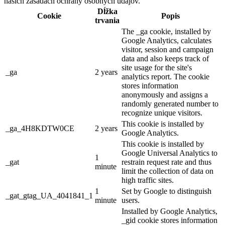
našich zásadách ochrany osobných údajov.
Dĺžka
Cookie
Popis
trvania
The _ga cookie, installed by
Google Analytics, calculates
visitor, session and campaign
data and also keeps track of
site usage for the site's
_ga
2 years
analytics report. The cookie
stores information
anonymously and assigns a
randomly generated number to
recognize unique visitors.
This cookie is installed by
_ga_4H8KDTW0CE
2 years
Google Analytics.
This cookie is installed by
Google Universal Analytics to
1
_gat
restrain request rate and thus
minute
limit the collection of data on
high traffic sites.
1
Set by Google to distinguish
_gat_gtag_UA_4041841_1
minute
users.
Installed by Google Analytics,
_gid cookie stores information