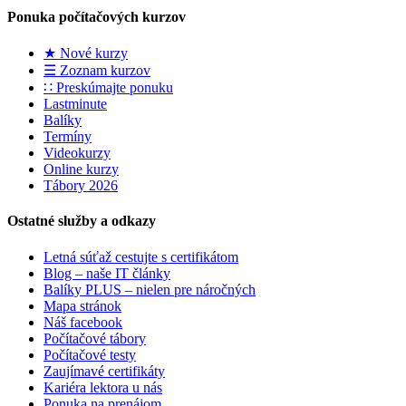
Ponuka počítačových kurzov
★ Nové kurzy
☰ Zoznam kurzov
∷ Preskúmajte ponuku
Lastminute
Balíky
Termíny
Videokurzy
Online kurzy
Tábory 2026
Ostatné služby a odkazy
Letná súťaž cestujte s certifikátom
Blog – naše IT články
Balíky PLUS – nielen pre náročných
Mapa stránok
Náš facebook
Počítačové tábory
Počítačové testy
Zaujímavé certifikáty
Kariéra lektora u nás
Ponuka na prenájom