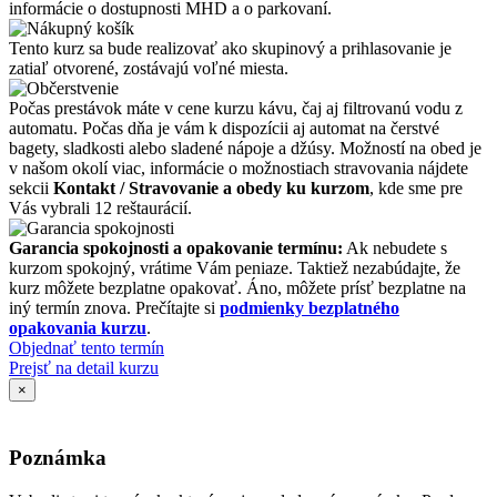
informácie o dostupnosti MHD a o parkovaní.
Tento kurz sa bude realizovať ako skupinový a prihlasovanie je
zatiaľ otvorené, zostávajú voľné miesta.
Počas prestávok máte v cene kurzu kávu, čaj aj filtrovanú vodu z
automatu. Počas dňa je vám k dispozícii aj automat na čerstvé
bagety, sladkosti alebo sladené nápoje a džúsy. Možností na obed je
v našom okolí viac, informácie o možnostiach stravovania nájdete
sekcii
Kontakt / Stravovanie a obedy ku kurzom
, kde sme pre
Vás vybrali 12 reštaurácií.
Garancia spokojnosti a opakovanie termínu:
Ak nebudete s
kurzom spokojný, vrátime Vám peniaze. Taktiež nezabúdajte, že
kurz môžete bezplatne opakovať. Áno, môžete prísť bezplatne na
iný termín znova. Prečítajte si
podmienky bezplatného
opakovania kurzu
.
Objednať tento termín
Prejsť na detail kurzu
×
Poznámka