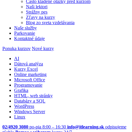
Často kladené otázky pred kurzom
Naši lektori
Strážny pes
Zľavy na kurzy
Blog zo sveta vzdelávania
Naše služby
Parkovanie
Kontaktné údaje
Ponuka kurzov
Nové kurzy
AI
Dátová analýza
Kurzy Excel
Online marketing
Microsoft Office
Programovanie
Grafika
HTML, web stránky
Databázy a SQL
WordPress
Windows Server
Linux
02/4920 3080
po-pia 8:00 – 16:30
info@itlearning.sk
odpisujeme