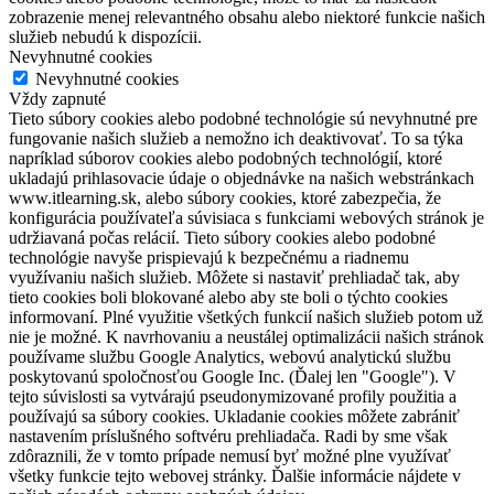
zobrazenie menej relevantného obsahu alebo niektoré funkcie našich
služieb nebudú k dispozícii.
Nevyhnutné cookies
Nevyhnutné cookies
Vždy zapnuté
Tieto súbory cookies alebo podobné technológie sú nevyhnutné pre
fungovanie našich služieb a nemožno ich deaktivovať. To sa týka
napríklad súborov cookies alebo podobných technológií, ktoré
ukladajú prihlasovacie údaje o objednávke na našich webstránkach
www.itlearning.sk, alebo súbory cookies, ktoré zabezpečia, že
konfigurácia používateľa súvisiaca s funkciami webových stránok je
udržiavaná počas relácií. Tieto súbory cookies alebo podobné
technológie navyše prispievajú k bezpečnému a riadnemu
využívaniu našich služieb. Môžete si nastaviť prehliadač tak, aby
tieto cookies boli blokované alebo aby ste boli o týchto cookies
informovaní. Plné využitie všetkých funkcií našich služieb potom už
nie je možné. K navrhovaniu a neustálej optimalizácii našich stránok
používame službu Google Analytics, webovú analytickú službu
poskytovanú spoločnosťou Google Inc. (Ďalej len "Google"). V
tejto súvislosti sa vytvárajú pseudonymizované profily použitia a
používajú sa súbory cookies. Ukladanie cookies môžete zabrániť
nastavením príslušného softvéru prehliadača. Radi by sme však
zdôraznili, že v tomto prípade nemusí byť možné plne využívať
všetky funkcie tejto webovej stránky. Ďalšie informácie nájdete v