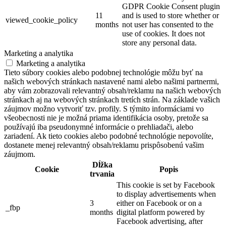
GDPR Cookie Consent plugin
11
and is used to store whether or
viewed_cookie_policy
months
not user has consented to the
use of cookies. It does not
store any personal data.
Marketing a analytika
Marketing a analytika
Tieto súbory cookies alebo podobnej technológie môžu byť na
našich webových stránkach nastavené nami alebo našimi partnermi,
aby vám zobrazovali relevantný obsah/reklamu na našich webových
stránkach aj na webových stránkach tretích strán. Na základe vašich
záujmov možno vytvoriť tzv. profily. S týmito informáciami vo
všeobecnosti nie je možná priama identifikácia osoby, pretože sa
používajú iba pseudonymné informácie o prehliadači, alebo
zariadení. Ak tieto cookies alebo podobné technológie nepovolíte,
dostanete menej relevantný obsah/reklamu prispôsobenú vašim
záujmom.
Dĺžka
Cookie
Popis
trvania
This cookie is set by Facebook
to display advertisements when
3
either on Facebook or on a
_fbp
months
digital platform powered by
Facebook advertising, after