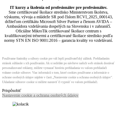
IT kurzy a školenia od profesionálov pre profesionálov.
Sme certifikované školiace stredisko Ministerstvom školstva,
výskumu, vývoja a mládeže SR pod číslom RCVI_2025_000143,
držiteľom certifikátu Microsoft Silver Partner a členom AVIDA –
Ambasádora vzdelávania dospelých na Slovensku i v zahraničí.​​​​​​​​​​​​​​​​
Oficiálne MikroTik certifikované školiace centrum s
kvalifikovanými trénermi ​​​​​​​​​​a certifikované školiace stredisko podľa
normy STN EN ISO 9001:2016 – garancia kvality vo vzdelávaní.
Používame štatistiky a súbory cookie pre váš lepší používateľský zážitok. Prehliadaním
stránok súhlasíte s ich používaním. Ak si neželáte po návšteve našich web stránok dostávať
personalizované reklamy, môžete vymazať históriu prehliadania vo vašom prehliadači
vrátane cookie súborov. Viac informácií o tom, ktoré cookies používame a informácie o
ochrane osobných údajov nájdete v časti „Nastavenie cookie a ochrana osobných údajov“.
Ukladanie súborov cookie si môžete nastaviť či vypnúť vo vašom prehliadači.
Prispôsobiť
Nastavenie cookie a ochrana osobných údajov