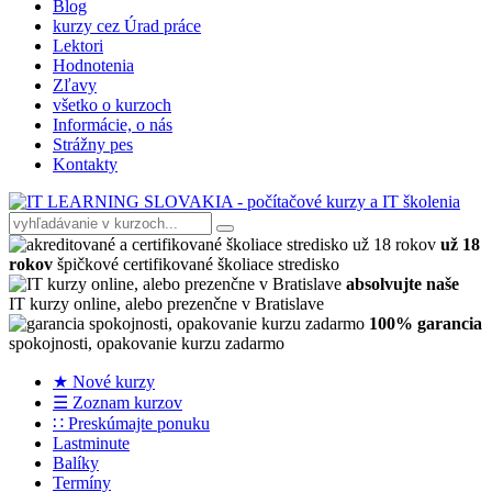
Blog
kurzy cez Úrad práce
Lektori
Hodnotenia
Zľavy
všetko o kurzoch
Informácie, o nás
Strážny pes
Kontakty
už 18
rokov
špičkové certifikované školiace stredisko
absolvujte naše
IT kurzy online, alebo prezenčne v Bratislave
100% garancia
spokojnosti, opakovanie kurzu zadarmo
★ Nové kurzy
☰ Zoznam kurzov
∷ Preskúmajte ponuku
Lastminute
Balíky
Termíny