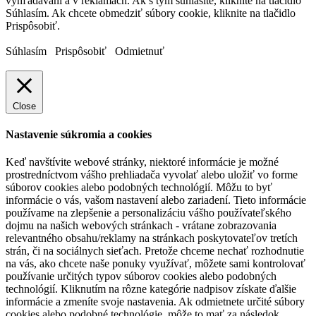
vyhľadávaní a v reklamách. Ak s tým súhlasíte, kliknite na tlačidlo
Súhlasím. Ak chcete obmedziť súbory cookie, kliknite na tlačidlo
Prispôsobiť.
Súhlasím
Prispôsobiť
Odmietnuť
Close
Nastavenie súkromia a cookies
Keď navštívite webové stránky, niektoré informácie je možné
prostredníctvom vášho prehliadača vyvolať alebo uložiť vo forme
súborov cookies alebo podobných technológií. Môžu to byť
informácie o vás, vašom nastavení alebo zariadení. Tieto informácie
používame na zlepšenie a personalizáciu vášho používateľského
dojmu na našich webových stránkach - vrátane zobrazovania
relevantného obsahu/reklamy na stránkach poskytovateľov tretích
strán, či na sociálnych sieťach. Pretože chceme nechať rozhodnutie
na vás, ako chcete naše ponuky využívať, môžete sami kontrolovať
používanie určitých typov súborov cookies alebo podobných
technológií. Kliknutím na rôzne kategórie nadpisov získate ďalšie
informácie a zmeníte svoje nastavenia. Ak odmietnete určité súbory
cookies alebo podobné technológie, môže to mať za následok