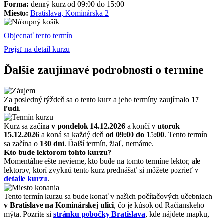
Forma:
denný kurz od 09:00 do 15:00
Miesto:
Bratislava, Kominárska 2
Objednať tento termín
Prejsť na detail kurzu
Ďalšie zaujímavé podrobnosti o termíne
Za posledný týždeň sa o tento kurz a jeho termíny zaujímalo
17
ľudí
.
Kurz sa začína
v pondelok 14.12.2026
a končí
v utorok
15.12.2026
a koná sa každý deň
od 09:00 do 15:00
. Tento termín
sa začína o
130 dní
. Ďalší termín, žiaľ, nemáme.
Kto bude lektorom tohto kurzu?
Momentálne ešte nevieme, kto bude na tomto termíne lektor, ale
lektorov, ktorí zvyknú tento kurz prednášať si môžete pozrieť v
detaile kurzu
.
Tento termín kurzu sa bude konať v našich počítačových učebniach
v Bratislave na Kominárskej ulici
, čo je kúsok od Račianskeho
mýta. Pozrite si
stránku pobočky Bratislava
, kde nájdete mapku,