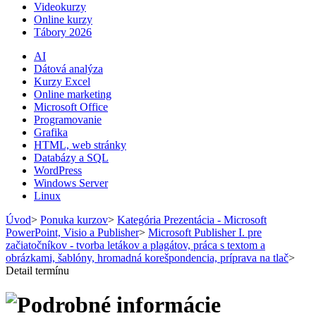
Videokurzy
Online kurzy
Tábory 2026
AI
Dátová analýza
Kurzy Excel
Online marketing
Microsoft Office
Programovanie
Grafika
HTML, web stránky
Databázy a SQL
WordPress
Windows Server
Linux
Úvod
>
Ponuka kurzov
>
Kategória Prezentácia - Microsoft
PowerPoint, Visio a Publisher
>
Microsoft Publisher I. pre
začiatočníkov - tvorba letákov a plagátov, práca s textom a
obrázkami, šablóny, hromadná korešpondencia, príprava na tlač
>
Detail termínu