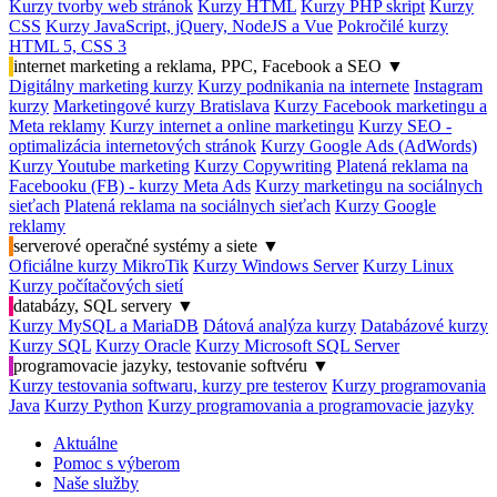
Kurzy tvorby web stránok
Kurzy HTML
Kurzy PHP skript
Kurzy
CSS
Kurzy JavaScript, jQuery, NodeJS a Vue
Pokročilé kurzy
HTML 5, CSS 3
internet marketing a reklama, PPC, Facebook a SEO
▼
Digitálny marketing kurzy
Kurzy podnikania na internete
Instagram
kurzy
Marketingové kurzy Bratislava
Kurzy Facebook marketingu a
Meta reklamy
Kurzy internet a online marketingu
Kurzy SEO -
optimalizácia internetových stránok
Kurzy Google Ads (AdWords)
Kurzy Youtube marketing
Kurzy Copywriting
Platená reklama na
Facebooku (FB) - kurzy Meta Ads
Kurzy marketingu na sociálnych
sieťach
Platená reklama na sociálnych sieťach
Kurzy Google
reklamy
serverové operačné systémy a siete
▼
Oficiálne kurzy MikroTik
Kurzy Windows Server
Kurzy Linux
Kurzy počítačových sietí
databázy, SQL servery
▼
Kurzy MySQL a MariaDB
Dátová analýza kurzy
Databázové kurzy
Kurzy SQL
Kurzy Oracle
Kurzy Microsoft SQL Server
programovacie jazyky, testovanie softvéru
▼
Kurzy testovania softwaru, kurzy pre testerov
Kurzy programovania
Java
Kurzy Python
Kurzy programovania a programovacie jazyky
Aktuálne
Pomoc s výberom
Naše služby