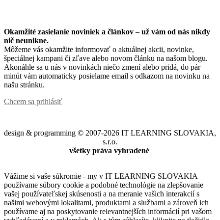
Okamžité zasielanie noviniek a článkov – u
ž vám od nás nikdy
nič neunikne.
Môžeme vás okamžite informovať o aktuálnej akcii, novinke,
špeciálnej kampani či zľave alebo novom článku na našom blogu.
Akonáhle sa u nás v novinkách niečo zmení alebo pridá, do pár
minút vám automaticky posielame email s odkazom na novinku na
našu stránku.
Chcem sa prihlásiť
design & programming © 2007-2026 IT LEARNING SLOVAKIA,
s.r.o.
všetky práva vyhradené
Vážime si vaše súkromie - my v IT LEARNING SLOVAKIA
používame súbory cookie a podobné technológie na zlepšovanie
vašej používateľskej skúsenosti a na meranie vašich interakcií s
našimi webovými lokalitami, produktami a službami a zároveň ich
používame aj na poskytovanie relevantnejších informácií pri vašom