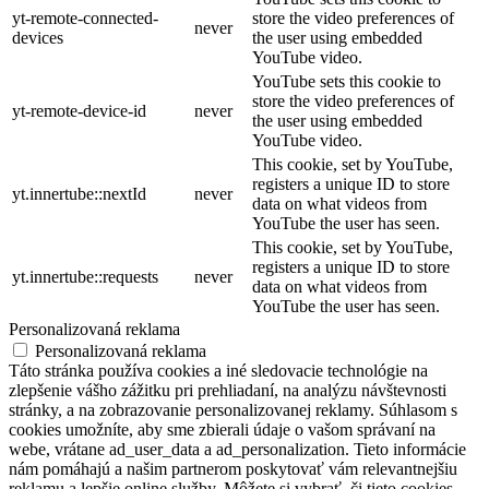
yt-remote-connected-
store the video preferences of
never
devices
the user using embedded
YouTube video.
YouTube sets this cookie to
store the video preferences of
yt-remote-device-id
never
the user using embedded
YouTube video.
This cookie, set by YouTube,
registers a unique ID to store
yt.innertube::nextId
never
data on what videos from
YouTube the user has seen.
This cookie, set by YouTube,
registers a unique ID to store
yt.innertube::requests
never
data on what videos from
YouTube the user has seen.
Personalizovaná reklama
Personalizovaná reklama
Táto stránka používa cookies a iné sledovacie technológie na
zlepšenie vášho zážitku pri prehliadaní, na analýzu návštevnosti
stránky, a na zobrazovanie personalizovanej reklamy. Súhlasom s
cookies umožníte, aby sme zbierali údaje o vašom správaní na
webe, vrátane ad_user_data a ad_personalization. Tieto informácie
nám pomáhajú a našim partnerom poskytovať vám relevantnejšiu
reklamu a lepšie online služby. Môžete si vybrať, či tieto cookies