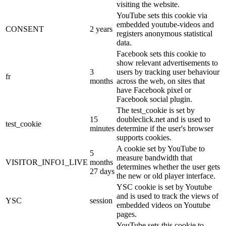
visiting the website.
YouTube sets this cookie via
embedded youtube-videos and
CONSENT
2 years
registers anonymous statistical
data.
Facebook sets this cookie to
show relevant advertisements to
3
users by tracking user behaviour
fr
months
across the web, on sites that
have Facebook pixel or
Facebook social plugin.
The test_cookie is set by
15
doubleclick.net and is used to
test_cookie
minutes
determine if the user's browser
supports cookies.
A cookie set by YouTube to
5
measure bandwidth that
VISITOR_INFO1_LIVE
months
determines whether the user gets
27 days
the new or old player interface.
YSC cookie is set by Youtube
and is used to track the views of
YSC
session
embedded videos on Youtube
pages.
YouTube sets this cookie to