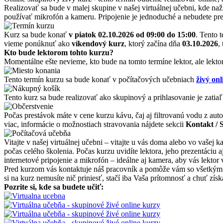
Realizovať sa bude v malej skupine v našej virtuálnej učebni, kde naž
používať mikrofón a kameru. Pripojenie je jednoduché a nebudete pre
Kurz sa bude konať
v piatok 02.10.2026
od 09:00 do 15:00
. Tento 
vieme ponúknuť ako
víkendový kurz
, ktorý začína dňa
03.10.2026
,
Kto bude lektorom tohto kurzu?
Momentálne ešte nevieme, kto bude na tomto termíne lektor, ale lekto
Tento termín kurzu sa bude konať v počítačových učebniach
živý onl
Tento kurz sa bude realizovať ako skupinový a prihlasovanie je zatiaľ
Počas prestávok máte v cene kurzu kávu, čaj aj filtrovanú vodu z auto
viac, informácie o možnostiach stravovania nájdete sekcii
Kontakt / 
Vitajte v našej virtuálnej učebni – vitajte u vás doma alebo vo vašej
počas celého školenia. Počas kurzu uvidíte lektora, jeho prezentáciu
internetové pripojenie a mikrofón – ideálne aj kamera, aby vás lektor 
Pred kurzom vás kontaktuje náš pracovník a pomôže vám so všetkým, čo
si na kurz nemusíte nič priniesť, stačí iba Vaša prítomnosť a chuť zí
Pozrite si, kde sa budete učiť: