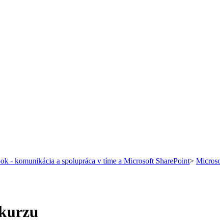
ok - komunikácia a spolupráca v tíme a Microsoft SharePoint
>
Microso
 kurzu