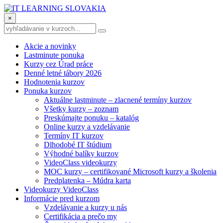
×
Akcie a novinky
Lastminute ponuka
Kurzy cez Úrad práce
Denné letné tábory 2026
Hodnotenia kurzov
Ponuka kurzov
Aktuálne lastminute – zlacnené termíny kurzov
Všetky kurzy – zoznam
Preskúmajte ponuku – katalóg
Online kurzy a vzdelávanie
Termíny IT kurzov
Dlhodobé IT štúdium
Výhodné balíky kurzov
VideoClass videokurzy
MOC kurzy – certifikované Microsoft kurzy a školenia
Predplatenka – Múdra karta
Videokurzy VideoClass
Informácie pred kurzom
Vzdelávanie a kurzy u nás
Certifikácia a prečo my