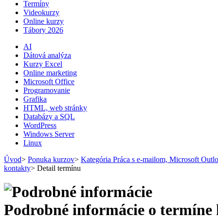
Termíny
Videokurzy
Online kurzy
Tábory 2026
AI
Dátová analýza
Kurzy Excel
Online marketing
Microsoft Office
Programovanie
Grafika
HTML, web stránky
Databázy a SQL
WordPress
Windows Server
Linux
Úvod
>
Ponuka kurzov
>
Kategória Práca s e-mailom, Microsoft Outlo
kontakty
>
Detail termínu
Podrobné informácie o termíne