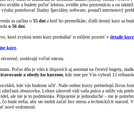
ivo uvidíte a budete počuť lektora, uvidíte jeho prezentáciu a on takti
 výuku potrebovať žiadny špeciálny software, postačí internetový prehl
termín sa začína o
55 dní
a keď ho premeškáte, ďalší denný kurz sa bu
 teda
o 56 dní
.
rov, ktorí zvyknú tento kurz prednášať si môžete pozrieť v
detaile kur
ine kurz
.
 otvorené, zostávajú voľné miesta.
matu. Počas dňa je vám k dispozícii aj automat na čerstvé bagety, slad
Stravovanie a obedy ku kurzom
, kde sme pre Vás vybrali 12 reštaurác
 kancelárii, kde vás budeme učiť. Naše online kurzy prebiehajú živou f
 aj zdieľanú obrazovku. Lektor zároveň vidí vašu prácu a môže vás prie
videl, ale nie je to podmienka. Pripojenie je jednoduché – nie je potreb
 bude treba, aby ste mohli začať bez stresu a technických starostí. Vše
skať nové vedomosti.