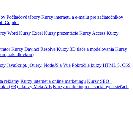
ľov
Počítačové tábory
Kurzy internetu a e-mailu pre začiatočníkov
ft Copilot
rzy Word
Kurzy Excel
Kurzy prezentácie
Kurzy Access
Kurzy
trator
Kurzy Davinci Resolve
Kurzy 3D tlače a modelovania
Kurzy
lom, zrkadlovkou)
zy JavaScript, jQuery, NodeJS a Vue
Pokročilé kurzy HTML 5, CSS
ta reklamy
Kurzy internet a online marketingu
Kurzy SEO -
ooku (FB) - kurzy Meta Ads
Kurzy marketingu na sociálnych sieťach