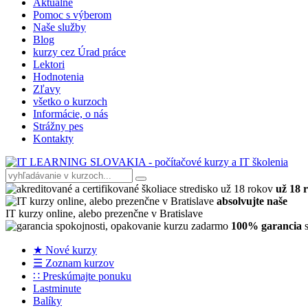
Aktuálne
Pomoc s výberom
Naše služby
Blog
kurzy cez Úrad práce
Lektori
Hodnotenia
Zľavy
všetko o kurzoch
Informácie, o nás
Strážny pes
Kontakty
už 18 
absolvujte naše
IT kurzy online, alebo prezenčne v Bratislave
100% garancia
s
★ Nové kurzy
☰ Zoznam kurzov
∷ Preskúmajte ponuku
Lastminute
Balíky