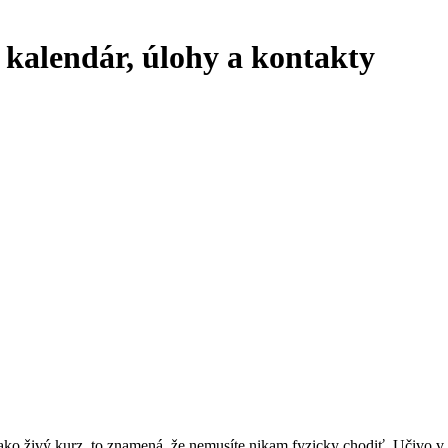
kalendár, úlohy a kontakty
 ako živý kurz, to znamená, že nemusíte nikam fyzicky chodiť. Učivo v