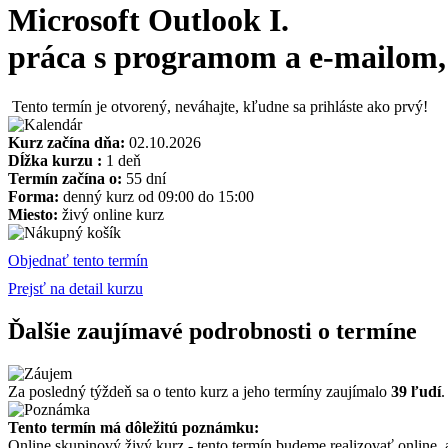
Microsoft Outlook I.
práca s programom a e-mailom, 
Tento termín je otvorený, neváhajte, kľudne sa prihláste ako prvý!
Kurz začína dňa:
02.10.2026
Dĺžka kurzu :
1 deň
Termín začína o:
55 dní
Forma:
denný kurz od 09:00 do 15:00
Miesto:
živý online kurz
Objednať tento termín
Prejsť na detail kurzu
Ďalšie zaujímavé podrobnosti o termíne
Za posledný týždeň sa o tento kurz a jeho termíny zaujímalo
39 ľudí
.
Tento termín má dôležitú poznámku:
Online skupinový živý kurz - tento termín budeme realizovať online,