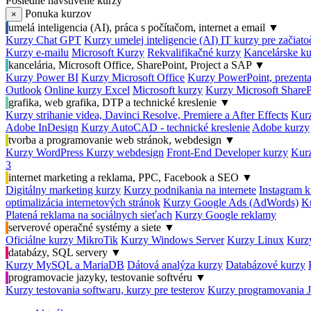
Posledné navštívené kurzy
Ponuka kurzov
×
umelá inteligencia (AI), práca s počítačom, internet a email
▼
Kurzy Chat GPT
Kurzy umelej inteligencie (AI)
IT kurzy pre začiat
Kurzy e-mailu
Microsoft Kurzy
Rekvalifikačné kurzy
Kancelárske ku
kancelária, Microsoft Office, SharePoint, Project a SAP
▼
Kurzy Power BI
Kurzy Microsoft Office
Kurzy PowerPoint, prezenta
Outlook
Online kurzy Excel
Microsoft kurzy
Kurzy Microsoft ShareP
grafika, web grafika, DTP a technické kreslenie
▼
Kurzy strihanie videa, Davinci Resolve, Premiere a After Effects
Kurz
Adobe InDesign
Kurzy AutoCAD - technické kreslenie
Adobe kurzy
tvorba a programovanie web stránok, webdesign
▼
Kurzy WordPress
Kurzy webdesign
Front-End Developer kurzy
Kurz
3
internet marketing a reklama, PPC, Facebook a SEO
▼
Digitálny marketing kurzy
Kurzy podnikania na internete
Instagram k
optimalizácia internetových stránok
Kurzy Google Ads (AdWords)
K
Platená reklama na sociálnych sieťach
Kurzy Google reklamy
serverové operačné systémy a siete
▼
Oficiálne kurzy MikroTik
Kurzy Windows Server
Kurzy Linux
Kurzy
databázy, SQL servery
▼
Kurzy MySQL a MariaDB
Dátová analýza kurzy
Databázové kurzy
programovacie jazyky, testovanie softvéru
▼
Kurzy testovania softwaru, kurzy pre testerov
Kurzy programovania 