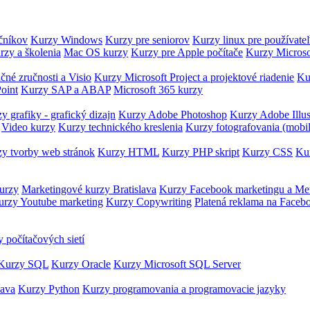
očníkov
Kurzy Windows
Kurzy pre seniorov
Kurzy linux pre používate
rzy a školenia
Mac OS kurzy
Kurzy pre Apple počítače
Kurzy Microso
čné zručnosti a Visio
Kurzy Microsoft Project a projektové riadenie
Ku
oint
Kurzy SAP a ABAP
Microsoft 365 kurzy
y grafiky - grafický dizajn
Kurzy Adobe Photoshop
Kurzy Adobe Illus
Video kurzy
Kurzy technického kreslenia
Kurzy fotografovania (mobi
y tvorby web stránok
Kurzy HTML
Kurzy PHP skript
Kurzy CSS
Kur
urzy
Marketingové kurzy Bratislava
Kurzy Facebook marketingu a Me
urzy Youtube marketing
Kurzy Copywriting
Platená reklama na Faceb
 počítačových sietí
Kurzy SQL
Kurzy Oracle
Kurzy Microsoft SQL Server
Java
Kurzy Python
Kurzy programovania a programovacie jazyky