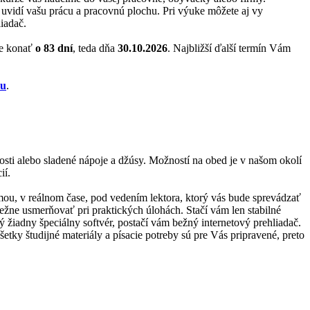
ež uvidí vašu prácu a pracovnú plochu. Pri výuke môžete aj vy
iadač.
de konať
o 83 dní
, teda dňa
30.10.2026
. Najbližší ďalší termín Vám
zu
.
kosti alebo sladené nápoje a džúsy. Možností na obed je v našom okolí
ií.
ormou, v reálnom čase, pod vedením lektora, ktorý vás bude sprevádzať
bežne usmerňovať pri praktických úlohách. Stačí vám len stabilné
ný žiadny špeciálny softvér, postačí vám bežný internetový prehliadač.
tky študijné materiály a písacie potreby sú pre Vás pripravené, preto