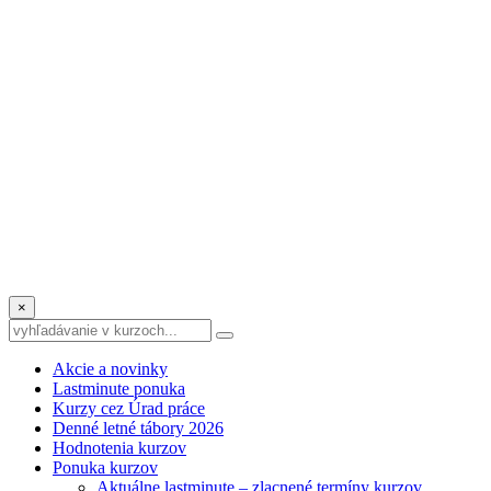
×
Akcie a novinky
Lastminute ponuka
Kurzy cez Úrad práce
Denné letné tábory 2026
Hodnotenia kurzov
Ponuka kurzov
Aktuálne lastminute – zlacnené termíny kurzov