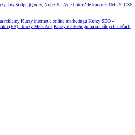
zy JavaScript, jQuery, NodeJS a Vue
Pokročilé kurzy HTML 5, CSS
ta reklamy
Kurzy internet a online marketingu
Kurzy SEO -
ooku (FB) - kurzy Meta Ads
Kurzy marketingu na sociálnych sieťach