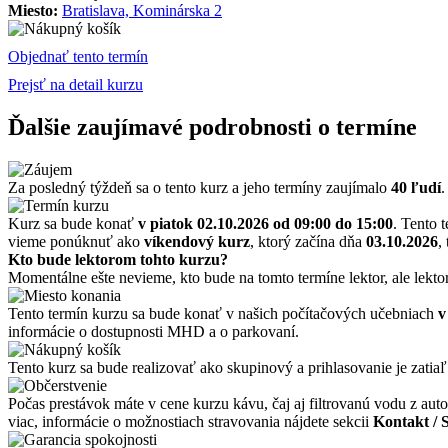
Miesto:
Bratislava, Kominárska 2
Objednať tento termín
Prejsť na detail kurzu
Ďalšie zaujímavé podrobnosti o termíne
Za posledný týždeň sa o tento kurz a jeho termíny zaujímalo
40 ľudí
.
Kurz sa bude konať
v piatok 02.10.2026
od 09:00 do 15:00
. Tento 
vieme ponúknuť ako
víkendový kurz
, ktorý začína dňa
03.10.2026
,
Kto bude lektorom tohto kurzu?
Momentálne ešte nevieme, kto bude na tomto termíne lektor, ale lekto
Tento termín kurzu sa bude konať v našich počítačových učebniach
v
informácie o dostupnosti MHD a o parkovaní.
Tento kurz sa bude realizovať ako skupinový a prihlasovanie je zatiaľ
Počas prestávok máte v cene kurzu kávu, čaj aj filtrovanú vodu z auto
viac, informácie o možnostiach stravovania nájdete sekcii
Kontakt / 