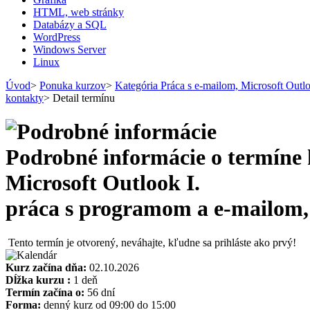
HTML, web stránky
Databázy a SQL
WordPress
Windows Server
Linux
Úvod
>
Ponuka kurzov
>
Kategória Práca s e-mailom, Microsoft Outlo
kontakty
>
Detail termínu
Podrobné informácie o termíne
Microsoft Outlook I.
práca s programom a e-mailom, 
Tento termín je otvorený, neváhajte, kľudne sa prihláste ako prvý!
Kurz začína dňa:
02.10.2026
Dĺžka kurzu :
1 deň
Termín začína o:
56 dní
Forma:
denný kurz od 09:00 do 15:00