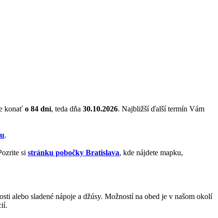
de konať
o 84 dní
, teda dňa
30.10.2026
. Najbližší ďalší termín Vám
zu
.
ozrite si
stránku pobočky Bratislava
, kde nájdete mapku,
kosti alebo sladené nápoje a džúsy. Možností na obed je v našom okolí
ií.