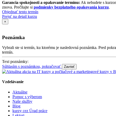
Garancia spokojnosti a opakovanie termínu:
Ak nebudete s kurzom
znova. Prečítajte si
podmienky bezplatného opakovania kurzu
.
Objednať tento termín
Prejsť na detail kurzu
×
Poznámka
Vybrali ste si termín, ku ktorému je nasledovná poznámka. Pred po
termín.
Text poznámky:
Súhlasím s poznámkou, pokračovať
Vzdelávanie
Aktuálne
Pomoc s výberom
Naše služby
Blog
kurzy cez Úrad práce
Lektori