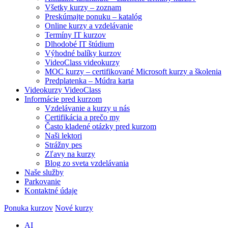
Všetky kurzy – zoznam
Preskúmajte ponuku – katalóg
Online kurzy a vzdelávanie
Termíny IT kurzov
Dlhodobé IT štúdium
Výhodné balíky kurzov
VideoClass videokurzy
MOC kurzy – certifikované Microsoft kurzy a školenia
Predplatenka – Múdra karta
Videokurzy VideoClass
Informácie pred kurzom
Vzdelávanie a kurzy u nás
Certifikácia a prečo my
Často kladené otázky pred kurzom
Naši lektori
Strážny pes
Zľavy na kurzy
Blog zo sveta vzdelávania
Naše služby
Parkovanie
Kontaktné údaje
Ponuka kurzov
Nové kurzy
AI