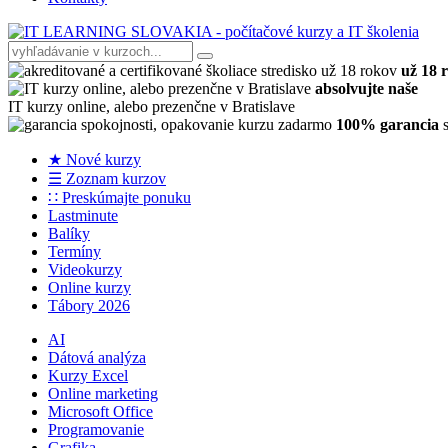
už 18 
absolvujte naše
IT kurzy online, alebo prezenčne v Bratislave
100% garancia
s
★ Nové kurzy
☰ Zoznam kurzov
∷ Preskúmajte ponuku
Lastminute
Balíky
Termíny
Videokurzy
Online kurzy
Tábory 2026
AI
Dátová analýza
Kurzy Excel
Online marketing
Microsoft Office
Programovanie
Grafika