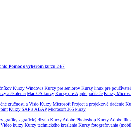
chlo
Pomoc s výberom
kurzu 24/7
očníkov
Kurzy Windows
Kurzy pre seniorov
Kurzy linux pre používate
rzy a školenia
Mac OS kurzy
Kurzy pre Apple počítače
Kurzy Microso
čné zručnosti a Visio
Kurzy Microsoft Project a projektové riadenie
Ku
oint
Kurzy SAP a ABAP
Microsoft 365 kurzy
y grafiky - grafický dizajn
Kurzy Adobe Photoshop
Kurzy Adobe Illus
Video kurzy
Kurzy technického kreslenia
Kurzy fotografovania (mobi