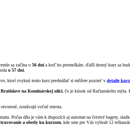
termín sa začína o
56 dní
a keď ho premeškáte, ďalší denný kurz sa bu
 teda
o 57 dní
.
rov, ktorí zvyknú tento kurz prednášať si môžete pozrieť v
detaile kur
 Bratislave na Kominárskej ulici
, čo je kúsok od Račianskeho mýta. P
 otvorené, zostávajú voľné miesta.
matu. Počas dňa je vám k dispozícii aj automat na čerstvé bagety, slad
Stravovanie a obedy ku kurzom
, kde sme pre Vás vybrali 12 reštaurác