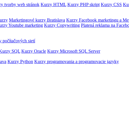
y tvorby web stránok
Kurzy HTML
Kurzy PHP skript
Kurzy CSS
Kur
urzy
Marketingové kurzy Bratislava
Kurzy Facebook marketingu a Me
urzy Youtube marketing
Kurzy Copywriting
Platená reklama na Faceb
 počítačových sietí
Kurzy SQL
Kurzy Oracle
Kurzy Microsoft SQL Server
Java
Kurzy Python
Kurzy programovania a programovacie jazyky