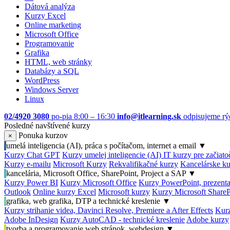
Dátová analýza
Kurzy Excel
Online marketing
Microsoft Office
Programovanie
Grafika
HTML, web stránky
Databázy a SQL
WordPress
Windows Server
Linux
02/4920 3080
po-pia 8:00 – 16:30
info@itlearning.sk
odpisujeme rý
Posledné navštívené kurzy
Ponuka kurzov
×
umelá inteligencia (AI), práca s počítačom, internet a email
▼
Kurzy Chat GPT
Kurzy umelej inteligencie (AI)
IT kurzy pre začiat
Kurzy e-mailu
Microsoft Kurzy
Rekvalifikačné kurzy
Kancelárske ku
kancelária, Microsoft Office, SharePoint, Project a SAP
▼
Kurzy Power BI
Kurzy Microsoft Office
Kurzy PowerPoint, prezenta
Outlook
Online kurzy Excel
Microsoft kurzy
Kurzy Microsoft ShareP
grafika, web grafika, DTP a technické kreslenie
▼
Kurzy strihanie videa, Davinci Resolve, Premiere a After Effects
Kurz
Adobe InDesign
Kurzy AutoCAD - technické kreslenie
Adobe kurzy
tvorba a programovanie web stránok, webdesign
▼