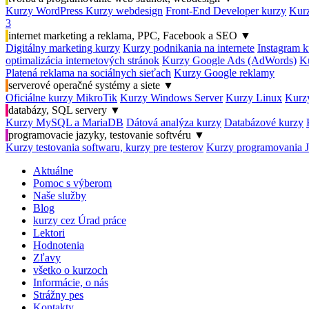
Kurzy WordPress
Kurzy webdesign
Front-End Developer kurzy
Kurz
3
internet marketing a reklama, PPC, Facebook a SEO
▼
Digitálny marketing kurzy
Kurzy podnikania na internete
Instagram k
optimalizácia internetových stránok
Kurzy Google Ads (AdWords)
K
Platená reklama na sociálnych sieťach
Kurzy Google reklamy
serverové operačné systémy a siete
▼
Oficiálne kurzy MikroTik
Kurzy Windows Server
Kurzy Linux
Kurzy
databázy, SQL servery
▼
Kurzy MySQL a MariaDB
Dátová analýza kurzy
Databázové kurzy
programovacie jazyky, testovanie softvéru
▼
Kurzy testovania softwaru, kurzy pre testerov
Kurzy programovania 
Aktuálne
Pomoc s výberom
Naše služby
Blog
kurzy cez Úrad práce
Lektori
Hodnotenia
Zľavy
všetko o kurzoch
Informácie, o nás
Strážny pes
Kontakty